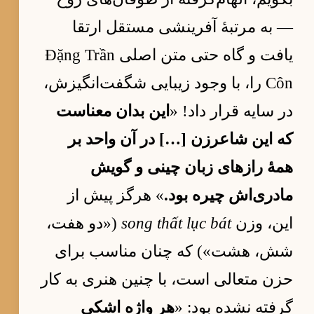
— به مرتبهٔ آفرینشی مستقل ارتقا
یافت و گاه حتی متن اصلی Đặng Trần
Côn را، با وجود زیبایی شگفت‌انگیزش،
در سایه قرار داد! «
این بدان معناست
که این شاعرزن […] در آن واحد بر
همهٔ رازهای زبان چینی و گویش
مادری‌اش چیره بود.
» هرگز پیش از
این، وزن
song thất lục bát
(«دو هفت،
شش، هشت») که چنان مناسب برای
حزن متعالی است، با چنین هنری به کار
گرفته نشده بود: «
هر واژه اشکی