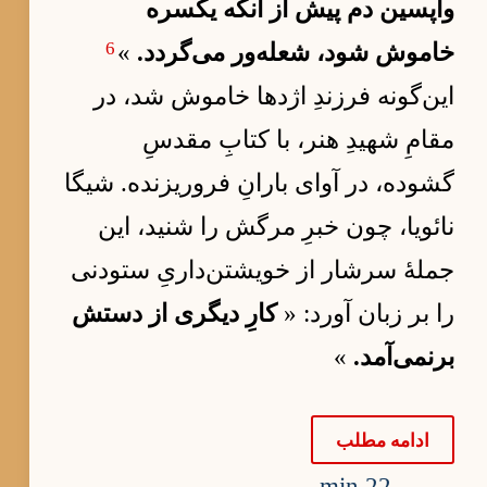
واپسین دم پیش از آنکه یکسره
6
خاموش شود، شعله‌ور می‌گردد.
»
این‌گونه فرزندِ اژدها خاموش شد، در
مقامِ شهیدِ هنر، با کتابِ مقدسِ
گشوده، در آوای بارانِ فروریزنده. شیگا
نائویا، چون خبرِ مرگش را شنید، این
جملهٔ سرشار از خویشتن‌داریِ ستودنی
را بر زبان آورد: «
کارِ دیگری از دستش
برنمی‌آمد.
»
ادامه مطلب
22 min