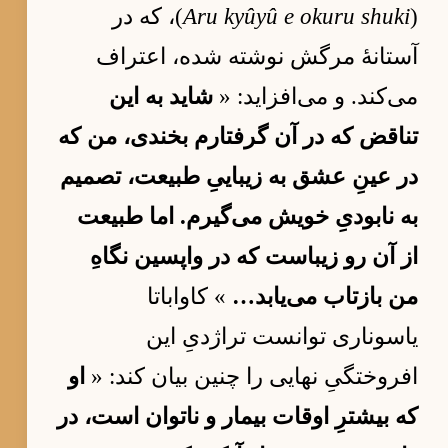
(
Aru kyûyû e okuru shuki
)، که در
آستانهٔ مرگش نوشته شده، اعتراف
می‌کند. و می‌افزاید: «
شاید به این
تناقض که در آن گرفتارم بخندی، من که
در عینِ عشق به زیباییِ طبیعت، تصمیم
به نابودیِ خویش می‌گیرم. اما طبیعت
از آن رو زیباست که در واپسین نگاهِ
من بازتاب می‌یابد…
» کاواباتا
یاسوناری توانست تراژدیِ این
افروختگیِ نهایی را چنین بیان کند: «
او
که بیشترِ اوقات بیمار و ناتوان است، در