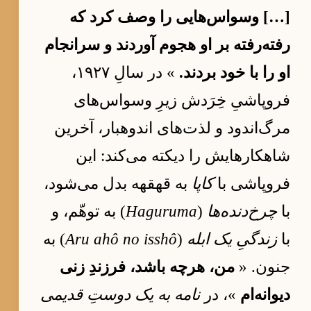
[…] وسواس‌هایی را وصف کرد که
رفته‌رفته بر او هجوم آوردند و سرانجام
او را با خود بردند.
» در سالِ ۱۹۲۷،
فروپاشیِ خِرَدش زیرِ وسواس‌های
مرگ‌اندود و لذت‌های اندوهبار، آخرین
شاهکارهایش را دیکته می‌کند: این
فروپاشی با
کاپا
به قهقهه بدل می‌شود،
با
چرخ‌دنده‌ها
(
Haguruma
) به توهّم، و
با
زندگیِ یک ابله
(
Aru ahô no isshô
) به
جنون. «
من، هرچه باشد، فرزندِ زنی
دیوانه‌ام
»، در
نامه به یک دوستِ قدیمی