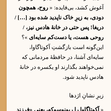
آغوش کشد، بی‌فایده: «
روح، همچون
دودی، به زیرِ خاک ناپدید شده بود […] /
دریغا! پس حتی در خانهٔ هادس نیز، /
روحی هست، یا دست‌کم سایه‌ای
»؟
این‌گونه است بازگشتِ آکوتاگاوا،
سایه‌ای آشنا، در حافظهٔ مردمانی که
نمی‌خواهند بگذارند او یکسره در خانهٔ
هادس ناپدید شود.
زیرِ نشانِ اژدها
«
آکوتاگاوا را ریونوسوکه، یعنی «فرزندِ