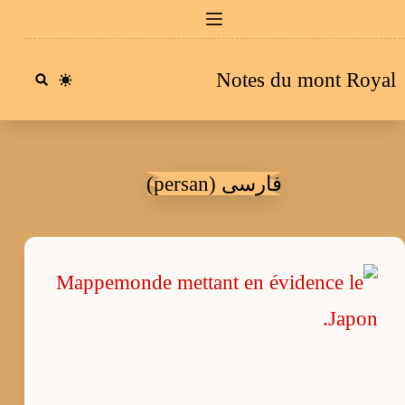
Passe
a
Notes du mont Royal
conten
فارسی (persan)