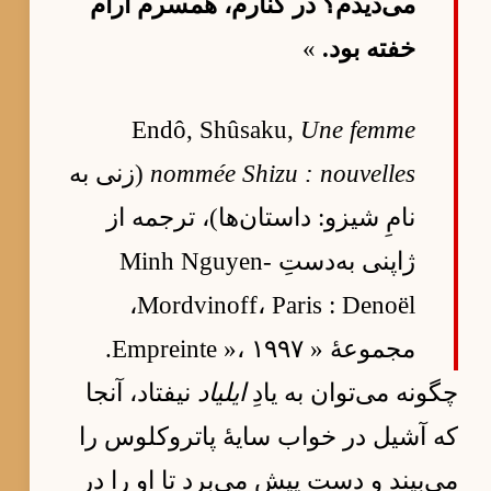
می‌دیدم؟ در کنارم، همسرم آرام
خفته بود.
»
Endô, Shûsaku,
Une femme
nommée Shizu : nouvelles
(زنی به
نامِ شیزو: داستان‌ها)، ترجمه از
ژاپنی به‌دستِ Minh Nguyen-
Mordvinoff، Paris : Denoël،
مجموعهٔ « Empreinte »، ۱۹۹۷.
چگونه می‌توان به یادِ
ایلیاد
نیفتاد، آنجا
که آشیل در خواب سایهٔ پاتروکلوس را
می‌بیند و دست پیش می‌برد تا او را در