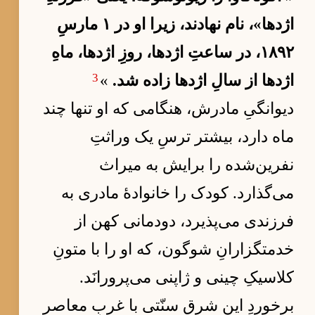
اژدها»، نام نهادند، زیرا او در ۱ مارسِ
۱۸۹۲، در ساعتِ اژدها، روزِ اژدها، ماهِ
3
اژدها از سالِ اژدها زاده شد.
»
دیوانگیِ مادرش، هنگامی که او تنها چند
ماه دارد، بیشتر ترسِ یک وراثتِ
نفرین‌شده را برایش به میراث
می‌گذارد. کودک را خانوادهٔ مادری به
فرزندی می‌پذیرد، دودمانی کهن از
خدمتگزارانِ شوگون، که او را با متونِ
کلاسیکِ چینی و ژاپنی می‌پرورانَد.
برخوردِ این شرقِ سنّتی با غربِ معاصر