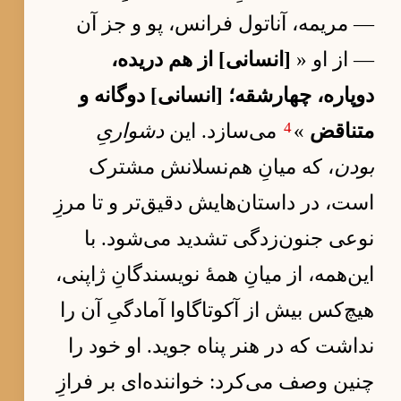
— مریمه، آناتول فرانس، پو و جز آن
— از او «
[انسانی] از هم دریده،
دوپاره، چهارشقه؛ [انسانی] دوگانه و
4
متناقض
»
می‌سازد. این
دشواریِ
بودن
، که میانِ هم‌نسلانش مشترک
است، در داستان‌هایش دقیق‌تر و تا مرزِ
نوعی جنون‌زدگی تشدید می‌شود. با
این‌همه، از میانِ همهٔ نویسندگانِ ژاپنی،
هیچ‌کس بیش از آکوتاگاوا آمادگیِ آن را
نداشت که در هنر پناه جوید. او خود را
چنین وصف می‌کرد: خواننده‌ای بر فرازِ