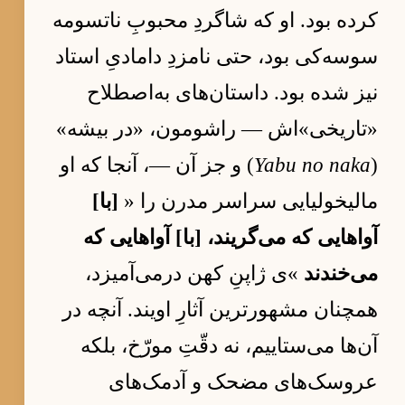
کرده بود. او که شاگردِ محبوبِ ناتسومه
سوسه‌کی بود، حتی نامزدِ دامادیِ استاد
نیز شده بود. داستان‌های به‌اصطلاح
«تاریخی»‌اش — راشومون، «در بیشه»
(
Yabu no naka
) و جز آن —، آنجا که او
مالیخولیایی سراسر مدرن را «
[با]
آواهایی که می‌گریند، [با] آواهایی که
می‌خندند
»ی ژاپنِ کهن درمی‌آمیزد،
همچنان مشهورترین آثارِ اویند. آنچه در
آن‌ها می‌ستاییم، نه دقّتِ مورّخ، بلکه
عروسک‌های مضحک و آدمک‌های