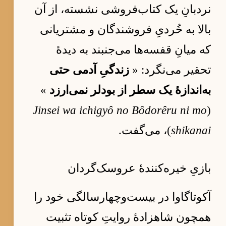
نردبانِ یک کتاب‌فروشی نشسته، از آن
بالا به خُردیِ فروشندگان و مشتریانی
که میانِ قفسه‌ها می‌جنبند به دیدهٔ
تحقیر می‌نگرد: «
زندگیِ آدمی حتی
به‌اندازهٔ یک سطر از بودلر نمی‌ارزد
»
Jinsei wa ichigyô no Bôdorêru ni mo
(
shikanai
)، می‌گفت.
بازیِ خیره‌کنندهٔ عروسک‌گردان
آکوتاگاوا در بیست‌وچهارسالگی خود را
همچون شاهزادهٔ روایتِ کوتاه تثبیت