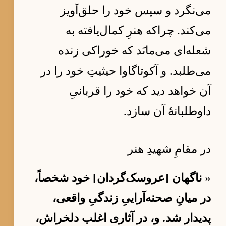
می‌نگرد و سپس خود را حلق‌آویز
می‌کند. چراکه هنرِ کمال‌یافته به
شعله‌ای می‌مانَد که خوراکی زنده
می‌طلبد. و آکوتاگاوا حیثیتِ خود را در
آن خواهد دید که خود را قربانیِ
داوطلبانهٔ آن سازد.
در مقامِ شهیدِ هنر
«
ناگهان [عروسک‌گردان] خود شخصاً،
در میانِ صحنه‌آراییِ زندگیِ واقعی،
پدیدار شد. و، در آثاری اغلب دلخراش،