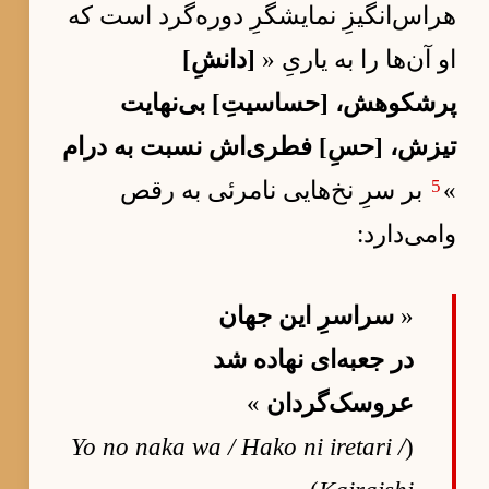
هراس‌انگیزِ نمایشگرِ دوره‌گرد است که
او آن‌ها را به یاریِ «
[دانشِ]
پرشکوهش، [حساسیتِ] بی‌نهایت
تیزش، [حسِ] فطری‌اش نسبت به درام
5
»
بر سرِ نخ‌هایی نامرئی به رقص
وامی‌دارد:
«
سراسرِ این جهان
در جعبه‌ای نهاده شد
عروسک‌گردان
»
Yo no naka wa / Hako ni iretari /
(