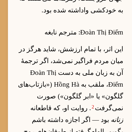
به خودکشی واداشته شده بود.
Đoàn Thị Điểm: مترجم نابغه
این اثر، با تمام ارزشش، شاید هرگز در
میان مردم فراگیر نمی‌شد، اگر ترجمهٔ
آن به زبان ملی به دست Đoàn Thị
Điểm، ملقب به Hồng Hà («بازتاب‌های
گلگون» یا «ابر گلگون») صورت
2
نمی‌گرفت
. روایت او، که قاطعانه
زنانه
بود — اگر اجازه داشته باشم
بگویم، الهام‌گرفته از طوفان‌های روح