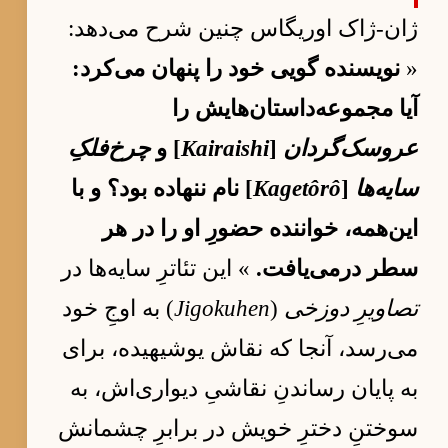
ژان-ژاک اوریگاس چنین شرح می‌دهد:
«
نویسنده گویی خود را پنهان می‌کرد:
آیا مجموعه‌داستان‌هایش را
عروسک‌گردان
[
Kairaishi
] و
چرخ‌فلکِ
سایه‌ها
[
Kagetôrô
] نام ننهاده بود؟ و با
این‌همه، خواننده حضورِ او را در هر
سطر درمی‌یافت.
» این تئاترِ سایه‌ها در
تصاویرِ دوزخی
(
Jigokuhen
) به اوجِ خود
می‌رسد، آنجا که نقاش یوشیهیده، برای
به پایان رساندنِ نقاشیِ دیواری‌اش، به
سوختنِ دخترِ خویش در برابرِ چشمانش