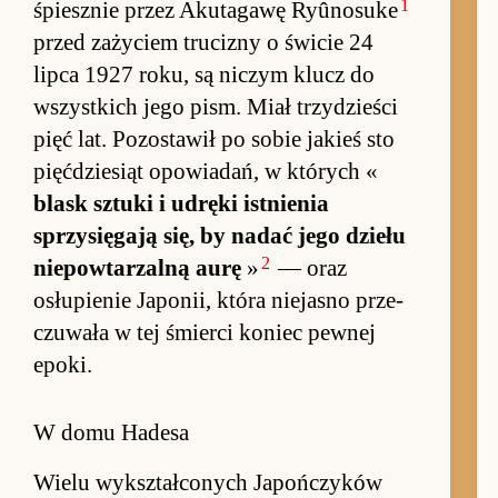
1
śpiesz­nie przez Akutagawę Ryûnosuke
przed za­życiem trucizny o świ­cie 24
lipca 1927 ro­ku, są ni­czym klucz do
wszyst­kich jego pism. Miał trzydzie­ści
pięć lat. Po­zostawił po so­bie ja­kieś sto
pięć­dzie­siąt opo­wia­dań, w których «
blask sztuki i udręki ist­nie­nia
sprzysię­gają się, by nadać jego dziełu
2
nie­po­wtarzalną aurę
»
— oraz
osłupie­nie Ja­po­nii, która nie­ja­sno prze­
czuwała w tej śmierci ko­niec pew­nej
epo­ki.
W domu Hadesa
Wielu wy­kształ­conych Ja­poń­czyków