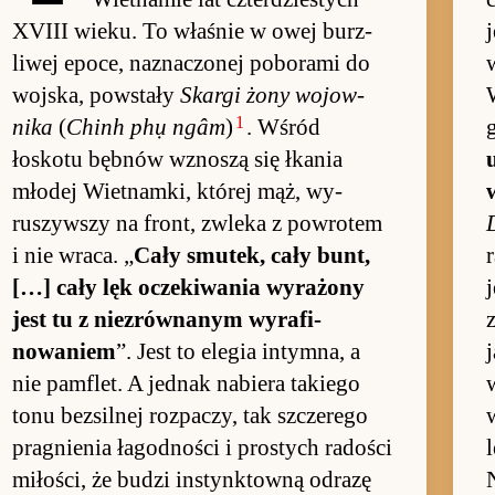
XVIII wie­ku. To wła­śnie w owej burz­
liwej epo­ce, na­zna­czonej po­bo­rami do
woj­ska, po­wstały
Skargi żony wo­jow­
1
nika
(
Chinh phụ ngâm
)
. Wśród
łoskotu bęb­nów wznoszą się łka­nia
młodej Wiet­nam­ki, której mąż, wy­
ruszyw­szy na front, zwleka z po­wro­tem
i nie wraca. „
Cały smu­tek, cały bunt,
[…] cały lęk ocze­ki­wania wy­rażony
j
jest tu z nie­zrów­na­nym wy­rafi­
nowaniem
”. Jest to ele­gia in­tym­na, a
j
nie pam­flet. A jed­nak na­biera ta­kiego
tonu bez­sil­nej roz­pa­czy, tak szcze­rego
pra­gnie­nia łagod­no­ści i pro­stych rado­ści
mi­ło­ści, że bu­dzi in­stynk­towną od­razę