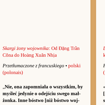
Skargi żony wo­jow­nika
: Od Đặng Trần
Côna do Hoàng Xuân Nhịa
Prze­tłuma­czone z fran­cu­skiego
•
pol­ski
(po­lona­is)
(
„
Nie, ona za­po­mniała o wszyst­kim, by
myśleć jedynie o odej­ściu swego mał­
[
żon­ka. Inne bóstwo [niż bóstwo woj­