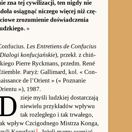
nie zna tej cywilizacji, ten ni­gdy nie
zdoła osią­gnąć ni­czego wię­cej niż czę­
ściowe zro­zu­mie­nie do­świad­cze­nia
udz­kie­go.
»
Con­fucius.
Les En­tretiens de Con­fucius
Dia­logi kon­fucjań­skie
), przekł. z chiń­
skiego Pierre Ryck­mans, przedm. René
Étiem­ble. Pa­ryż: Gal­limard, kol. « Con­
a­is­sance de l’Orient » (« Po­zna­nie
Orientu »), 1987.
D
zieje myśli ludz­kiej do­star­czają
nie­wielu przy­kładów wpływu
tak roz­le­głego i tak trwałego,
jak wpływ Czcigod­nego Mi­strza Kon­ga,
1
czyli Kong­fuzi
. Jeżeli mamy oceniać