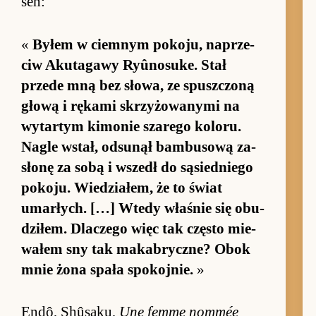
sen:
«
By­łem w ciem­nym po­ko­ju, na­prze­
ciw Akutagawy Ryûnosuke. Stał
przede mną bez słowa, ze spusz­czoną
głową i rękami skrzyżowanymi na
wy­tar­tym ki­mo­nie sza­rego ko­loru.
Na­gle wstał, od­sunął bam­bu­sową za­
słonę za sobą i wszedł do sąsied­niego
po­ko­ju. Wie­dzia­łem, że to świat
umar­łych. […] Wtedy wła­śnie się obu­
dziłem. Dlaczego więc tak często mie­
wałem sny tak ma­ka­brycz­ne? Obok
mnie żona spała spo­koj­nie.
»
En­dô, Shûsaku,
Une femme nom­mée