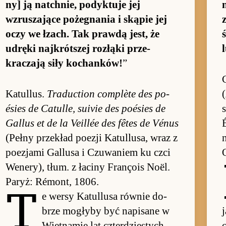
ny] ją na­tchnie, po­dyk­tuje jej
wzrusza­jące po­żegna­nia i ską­pie jej
oczy we łzach. Tak prawdą jest, że
udręki naj­krót­szej roz­łąki prze­
l
kraczają siły ko­chan­ków!
”
Ka­tul­lus.
Tra­duc­tion com­plète des po­
(
ésies de Ca­tul­le, su­ivie des po­ésies de
Gal­lus et de la Veil­lée des fêtes de Vénus
(Pełny prze­kład po­ezji Ka­tul­lu­sa, wraz z
n
po­ezjami Gal­lusa i Czuwaniem ku czci
We­nery), tłum. z łaciny François Noël.
Pa­ryż: Rémont, 1806.
T
e wersy Ka­tul­lusa rów­nie do­
brze mo­głyby być na­pisane w
Wiet­na­mie lat czter­dzie­stych