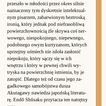
prze­szło w młodo­ści przez okres sil­nie
na­zna­czony tym dys­kret­nie in­telek­tu­al­
nym pi­sarzem, za­bar­wio­nym bez­tro­ską
iro­nią, który jed­nak pod nie­fraso­bliwą
po­wierz­chow­no­ścią źle skrywa coś ner­
wowe­go, nie­spo­koj­nego, nie­pew­nego,
po­dob­nego owym kur­ty­zanom, których
uprzejmy uśmiech nie zdoła za­słonić
nie­po­ko­ju, który sączy się w ich
wnętrzu i który w pew­nej chwili wy­
tryska na po­wierzch­nię ist­nie­nia, by je
za­to­pić. Dlatego też od czasu jego za­
gad­ko­wego sa­mo­bój­stwa du­sza
Akutagawy na­wie­dza ja­poń­ską literatu­
rę. Endô Shûsaku przy­tacza ten na­trętny