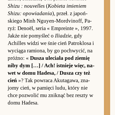
Shizu : nouvel­les
(
Ko­bieta imie­niem
Shi­zu: opo­wia­dania
), przeł. z ja­poń­
skiego Minh Nguy­en-Mor­dvinoff, Pa­
ryż: De­noël, se­ria « Em­pre­inte », 1997.
Jakże nie po­myśleć o
Iliadzie
, gdy
Achil­les wi­dzi we śnie cień Pa­tro­klosa i
wy­ciąga ramio­na, by go po­chwycić, na
próż­no: «
Du­sza ule­ciała pod zie­mię
niby dym […] / Ach! ist­nieje więc, na­
wet w domu Hade­sa, / Du­sza czy też
cień
»? Tak po­wraca Akutaga­wa, zna­
jomy cień, w pa­mięci lu­du, który nie
chce po­zwolić mu znik­nąć bez reszty w
domu Hade­sa.