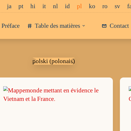
ja
pt
hi
it
nl
id
pl
ko
ro
sv
f
Préface
Table des matières
Contact
polski (polonais)