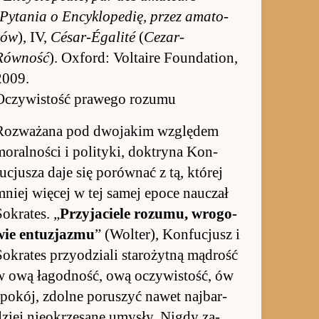
Pytania o En­cyklopedię, przez ama­to­
rów
), IV,
César-Égalité
(
Cezar-
Równość
). Oxford: Vol­taire Fo­un­dation,
2009.
Oczywistość prawego rozumu
Roz­ważana pod dwoja­kim względem
o­ral­no­ści i po­li­ty­ki, dok­tryna Kon­
fucjusza daje się po­rów­nać z tą, której
mniej wię­cej w tej sa­mej epoce na­uczał
o­krates. „
Przy­ja­ciele ro­zu­mu, wro­go­
wie en­tu­zja­zmu
” (Wol­ter), Kon­fucjusz i
So­krates przy­odziali staro­żytną mądrość
w ową łagod­ność, ową oczywisto­ść, ów
spo­kój, zdolne po­ruszyć na­wet naj­bar­
dziej nie­okrze­sane umysły. Ni­gdy za­