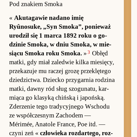
Pod znakiem Smoka
«
Akutaga­wie nadano imię
Ryûnosuke, „Syn Smo­ka”, po­nie­waż
uro­dził się 1 marca 1892 roku o go­
dzinie Smo­ka, w dniu Smo­ka, w mie­
3
siącu Smoka roku Smo­ka.
»
Obłęd
mat­ki, gdy miał za­le­d­wie kilka mie­się­cy,
prze­ka­zuje mu raczej grozę prze­klętego
dzie­dzic­twa. Dziecko przy­gar­nia ro­dzina
mat­ki, dawny ród sług szoguna­tu, kar­
miąca go klasyką chiń­ską i ja­poń­ską.
Zde­rze­nie tego tra­dycyj­nego Wschodu
ze współ­cze­snym Za­chodem —
Mérimée, Ana­tole Fran­ce, Poe itd. —
czyni zeń «
człowieka roz­dar­tego, roz­