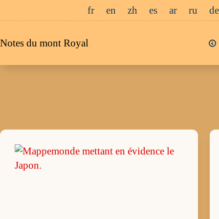
Passer
fr
en
zh
es
ar
ru
de
au
contenu
Notes du mont Royal