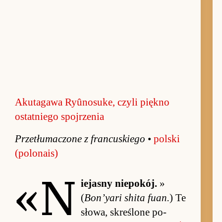
Akutagawa Ryûnosuke, czyli piękno
ostatniego spojrzenia
Prze­tłuma­czone z fran­cu­skiego
•
pol­ski
(po­lona­is)
«N
ie­ja­sny nie­po­kój.
»
(
Bo­n’yari shita fuan.
) Te
słowa, skreślone po­