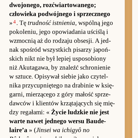
dwojonego, roz­ćwiar­to­wanego;
człowieka po­dwój­nego i sprzecz­nego
4
»
. Tę
trud­ność ist­nie­nia
, wspólną jego
po­ko­le­niu, jego opo­wia­dania uści­ślą i
wzmoc­nią aż do ro­dzaju ob­se­sji. A jed­
nak spo­śród wszyst­kich pi­sarzy ja­poń­
skich nikt nie był le­piej uspo­so­biony
niż Akutaga­wa, by zna­leźć schro­nie­nie
w sztu­ce. Opisy­wał sie­bie jako czytel­
nika przy­cup­nię­tego na drabi­nie w księ­
gar­ni, mie­rzącego z góry ma­łość sprze­
daw­ców i klien­tów krzątających się mię­
dzy re­ga­łami: «
Życie ludz­kie nie jest
warte na­wet jed­nego wersu Bau­de­
laire’a
» (
Jin­sei wa ichi­gyô no