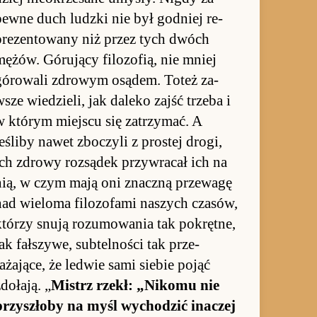
pewne duch ludzki nie był god­niej re­
pre­zen­to­wany niż przez tych dwóch
mężów. Górujący fi­lozofią, nie mniej
góro­wali zdro­wym osądem. To­też za­
sze wie­dzie­li, jak da­leko zajść trzeba i
w którym miej­scu się za­trzymać. A
eśliby na­wet zbo­czyli z pro­stej dro­gi,
ich zdrowy roz­sądek przy­wracał ich na
nią, w czym mają oni znaczną prze­wagę
nad wie­loma fi­lozofami na­szych cza­sów,
którzy snują ro­zu­mo­wania tak po­kręt­ne,
ak fał­szy­we, sub­tel­no­ści tak prze­
ażające, że le­d­wie sami sie­bie po­jąć
zdołają. „
Mistrz rze­kł: „Nikomu nie
przy­szłoby na myśl wy­chodzić ina­czej