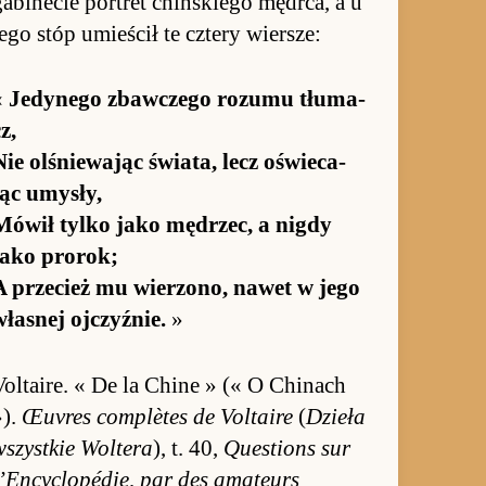
a­bi­necie por­tret chiń­skiego mędr­ca, a u
jego stóp umie­ścił te cztery wier­sze:
«
Jedynego zbaw­czego ro­zumu tłuma­
z,
Nie olśnie­wając świa­ta, lecz oświe­ca­
jąc umysły,
Mówił tylko jako mędrzec, a ni­gdy
jako pro­rok;
A prze­cież mu wie­rzono, na­wet w jego
ła­snej oj­czyź­nie.
»
Vol­taire. « De la Chine » (« O Chi­nach
»).
Œuvres com­plètes de Vol­taire
(
Dzieła
wszyst­kie Wol­tera
), t. 40,
Questions sur
l’En­cyc­lopédie, par des ama­teurs