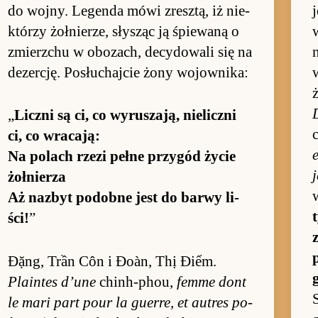
do woj­ny. Le­genda mówi zresz­tą, iż nie­
j
którzy żoł­nie­rze, słysząc ją śpie­waną o
zmierz­chu w obo­zach, de­cydowali się na
de­zer­cję. Po­słuchaj­cie żony wo­jow­nika:
„
Liczni są ci, co wy­rusza­ją, nie­liczni
c
ci, co wraca­ją:
Na po­lach rzezi pełne przy­gód życie
j
żoł­nie­rza
Aż na­zbyt po­dobne jest do barwy li­
ści!
”
Đặng, Trần Côn i Đoàn, Thị Điểm.
Plain­tes d’une
chin­h-phou,
femme dont
le mari part pour la guer­re, et au­tres po­