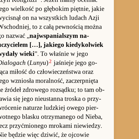
jego wiel­kość po głębo­kim pięt­nie, ja­kie
wy­cisnął on na wszyst­kich lu­dach Azji
Wschod­niej, to z całą pew­no­ścią można
go na­zwać „
naj­wspa­nial­szym na­
uczycie­lem […], ja­kiego kie­dykol­wiek
wy­dały wieki
”. To wła­śnie w jego
2
Dialogach
(
Lunyu
)
ja­śnieje jego go­
rąca mi­łość do człowie­czeń­stwa oraz
ego wznio­sła mo­ral­ność, za­czerp­nięta
ze źródeł zdro­wego roz­sąd­ku; to tam ob­
a­wia się jego nie­ustanna tro­ska o przy­
wrócenie na­tu­rze ludz­kiej owego pier­
wot­nego blasku otrzyma­nego od Nie­ba,
lecz przy­ćmio­nego mro­kami nie­wie­dzy.
Nie będzie więc dzi­wić, że oj­cowie