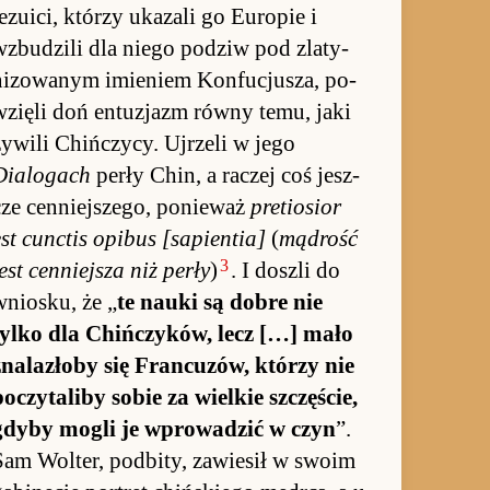
ezuici, którzy uka­zali go Eu­ro­pie i
wzbu­dzili dla niego po­dziw pod zlaty­
nizowanym imie­niem Kon­fucjusza, po­
wzięli doń en­tu­zjazm równy te­mu, jaki
żywili Chiń­czycy. Uj­rzeli w jego
Dialogach
perły Chin, a raczej coś jesz­
ze cen­niej­sze­go, po­nie­waż
pre­tio­sior
est cunc­tis opibus [sapien­tia]
(
mądrość
3
est cen­niej­sza niż perły
)
. I do­szli do
wnio­sku, że „
te na­uki są do­bre nie
tylko dla Chiń­czyków, lecz […] mało
zna­lazłoby się Fran­cu­zów, którzy nie
po­czytaliby so­bie za wiel­kie szczę­ście,
gdyby mo­gli je wpro­wadzić w czyn
”.
Sam Wol­ter, pod­bi­ty, za­wie­sił w swoim