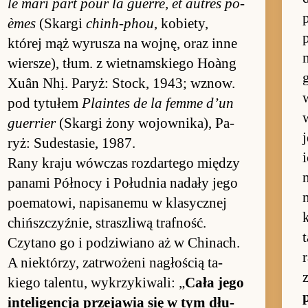
le mari part pour la guer­re, et au­tres po­
èmes
(Skargi
chinh-phou
, ko­bie­ty,
której mąż wy­rusza na woj­nę, oraz inne
wier­sze), tłum. z wiet­nam­skiego Hoàng
Xuân Nhị. Pa­ryż: Stock, 1943; wznow.
w
pod ty­tu­łem
Plain­tes de la femme d’un
guer­rier
(Skargi żony wo­jow­nika), Pa­
j
ryż: Su­de­stasie, 1987.
Rany kraju wów­czas roz­dar­tego mię­dzy
pa­nami Pół­nocy i Po­łu­dnia nadały jego
po­ema­to­wi, na­pisanemu w klasycz­nej
chińsz­czyź­nie, strasz­liwą traf­ność.
t
Czytano go i po­dzi­wiano aż w Chi­nach.
r
A nie­którzy, za­trwożeni na­gło­ścią ta­
kiego ta­len­tu, wy­krzyki­wali: „
Cała jego
in­teligen­cja prze­ja­wia się w tym dłu­