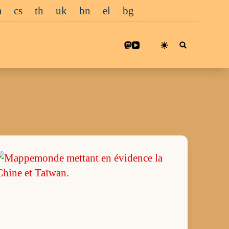
a
cs
th
uk
bn
el
bg