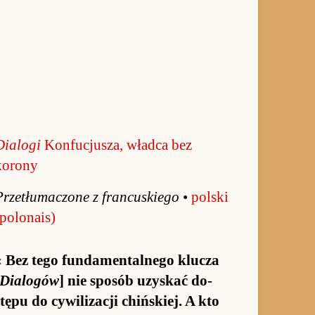
Dialogi
Konfucjusza, władca bez
korony
Prze­tłuma­czone z fran­cu­skiego
•
pol­ski
po­lona­is)
«
Bez tego fun­damen­tal­nego klu­cza
Dialogów
] nie spo­sób uzyskać do­
stępu do cywilizacji chiń­skiej. A kto