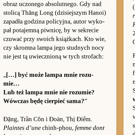
ob­raz uczonego ab­so­lut­nego. Gdy nad
(
sto­licą Thăng Long (dzisiej­szym Hanoi)
za­pa­dła go­dzina po­li­cyj­na, au­tor wy­ko­
pał po­tajemną piw­nicę, by w se­krecie
czuwać przy swoich książ­kach. Kto wie,
czy skromna lampa jego stud­nych nocy
nie jest tą uwiecz­nioną w tych stro­fach:
m
„
[…] być może lampa mnie ro­zu­
mie…
S
Lub też lampa mnie nie ro­zu­mie?
Wów­czas będę cier­pieć sa­ma?
”
Đặng, Trần Côn i Đoàn, Thị Điểm.
Plain­tes d’une
chin­h-phou,
femme dont