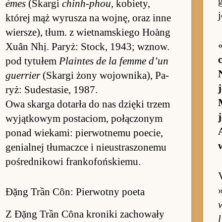
g
èmes
(Skargi
chinh-phou
, ko­bie­ty,
której mąż wy­rusza na woj­nę, oraz inne
wier­sze), tłum. z wiet­nam­skiego Hoàng
Xuân Nhị. Pa­ryż: Stock, 1943; wznow.
c
pod ty­tu­łem
Plain­tes de la femme d’un
guer­rier
(Skargi żony wo­jow­nika), Pa­
ryż: Su­de­stasie, 1987.
Owa skarga do­tarła do nas dzięki trzem
wy­jąt­ko­wym po­staciom, po­łączonym
po­nad wie­ka­mi: pier­wot­nemu po­ecie,
w
ge­nial­nej tłumaczce i nie­ustraszonemu
po­śred­ni­kowi fran­ko­foń­skie­mu.
Đặng Trần Côn: Pierwotny poeta
Z Đặng Trần Côna kro­niki za­chowały