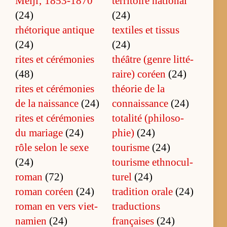
Meiji‚ 1853-1870
ter­ri­toire na­tio­nal
(24)
(24)
rhé­to­rique an­tique
tex­tiles et tis­sus
(24)
(24)
rites et cé­ré­mo­nies
théâtre (genre lit­té­
(48)
rai­re) co­réen
(24)
rites et cé­ré­mo­nies
théo­rie de la
de la nais­sance
(24)
connais­sance
(24)
rites et cé­ré­mo­nies
to­ta­lité (phi­lo­so­
du ma­riage
(24)
phie)
(24)
rôle se­lon le sexe
tourisme
(24)
(24)
tou­risme eth­no­cul­
roman
(72)
tu­rel
(24)
ro­man co­réen
(24)
tra­di­tion orale
(24)
ro­man en vers viet­
tra­duc­tions
na­mien
(24)
françaises
(24)