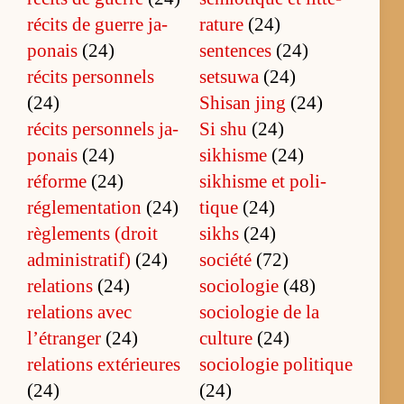
ré­cits de guerre ja­
ra­ture
(24)
po­nais
(24)
sentences
(24)
ré­cits per­son­nels
setsuwa
(24)
(24)
Shi­san jing
(24)
ré­cits per­son­nels ja­
Si shu
(24)
po­nais
(24)
sikhisme
(24)
réforme
(24)
si­khisme et po­li­
réglementation
(24)
tique
(24)
rè­gle­ments (droit
sikhs
(24)
ad­mi­nis­tra­tif)
(24)
société
(72)
relations
(24)
sociologie
(48)
re­la­tions avec
so­cio­lo­gie de la
l’étran­ger
(24)
culture
(24)
re­la­tions ex­té­rieures
so­cio­lo­gie po­li­tique
(24)
(24)