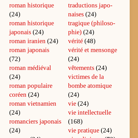
ro­man his­to­rique
tra­duc­tions ja­po­
(24)
naises
(24)
ro­man his­to­rique
tra­gique (phi­lo­so­
ja­po­nais
(24)
phie)
(24)
ro­man ira­nien
(24)
vérité
(48)
ro­man ja­po­nais
vé­rité et men­songe
(72)
(24)
ro­man mé­dié­val
vêtements
(24)
(24)
vic­times de la
ro­man po­pu­laire
bombe ato­mique
co­réen
(24)
(24)
ro­man viet­na­mien
vie
(24)
(24)
vie in­tel­lec­tuelle
ro­man­ciers ja­po­nais
(168)
(24)
vie pra­tique
(24)