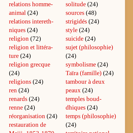
re­la­tions homme-
solitude
(24)
ani­mal
(24)
sources
(48)
re­la­tions in­ter­eth­
strigidés
(24)
niques
(24)
style
(24)
religion
(72)
suicide
(24)
re­li­gion et lit­té­ra­
sujet (phi­lo­so­phie)
ture
(24)
(24)
re­li­gion grecque
symbolisme
(24)
(24)
Taïra (fa­mil­le)
(24)
religions
(24)
tam­bour à deux
ren
(24)
peaux
(24)
renards
(24)
temples boud­
renne
(24)
dhiques
(24)
réorganisation
(24)
temps (phi­lo­so­phie)
res­tau­ra­tion de
(24)