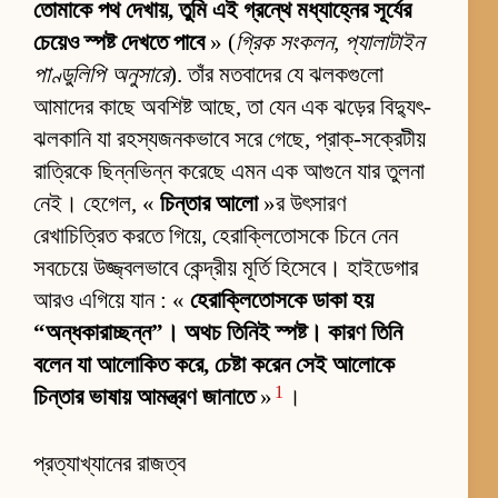
তোমাকে পথ দেখায়, তুমি এই গ্রন্থে মধ্যাহ্নের সূর্যের
চেয়েও স্পষ্ট দেখতে পাবে
» (
গ্রিক সংকলন, প্যালাটাইন
পাণ্ডুলিপি অনুসারে
). তাঁর মতবাদের যে ঝলকগুলো
আমাদের কাছে অবশিষ্ট আছে, তা যেন এক ঝড়ের বিদ্যুৎ-
ঝলকানি যা রহস্যজনকভাবে সরে গেছে, প্রাক্-সক্রেটীয়
রাত্রিকে ছিন্নভিন্ন করেছে এমন এক আগুনে যার তুলনা
নেই। হেগেল, «
চিন্তার আলো
»র উৎসারণ
রেখাচিত্রিত করতে গিয়ে, হেরাক্লিতোসকে চিনে নেন
সবচেয়ে উজ্জ্বলভাবে কেন্দ্রীয় মূর্তি হিসেবে। হাইডেগার
আরও এগিয়ে যান : «
হেরাক্লিতোসকে ডাকা হয়
“অন্ধকারাচ্ছন্ন”। অথচ তিনিই স্পষ্ট। কারণ তিনি
বলেন যা আলোকিত করে, চেষ্টা করেন সেই আলোকে
1
চিন্তার ভাষায় আমন্ত্রণ জানাতে
»
।
প্রত্যাখ্যানের রাজত্ব