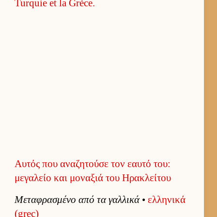
Αυτός που αναζητούσε τον εαυτό του:
μεγαλείο και μοναξιά του Ηρακλείτου
Μεταφρασμένο από τα γαλ­λικά
•
ελ­ληνικά
(grec)