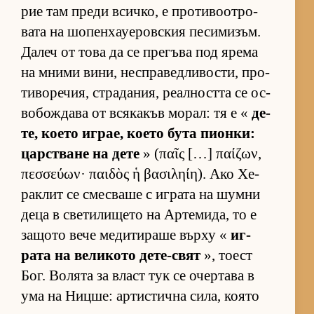
рие там преди всич­ко, е про­ти­во­от­ро­
вата на шо­пен­ха­уе­ров­с­кия пе­си­ми­зъм.
Да­леч от това да се пре­гъва под ярема
на мними ви­ни, нес­п­ра­вед­ли­вос­ти, про­
ти­во­ре­чия, стра­да­ния, ре­ал­ността се ос­
во­бож­дава от вся­ка­къв мо­рал: тя е «
де­
те, ко­ето иг­рае, ко­ето бута пи­он­ки:
цар­с­т­ване на дете
» (παῖς […] παίζων,
πεσσεύων· παιδὸς ἡ βασιληίη). Ако Хе­
рак­лит се смес­ваше с иг­рата на шумни
деца в све­ти­ли­щето на Ар­те­ми­да, то е
за­щото вече ме­ди­ти­раше върху «
иг­
рата на ве­ли­кото де­те-свят
», то­ест
Бог. Во­лята за власт тук се очер­тава в
ума на Ниц­ше: ар­тис­тична си­ла, ко­ято