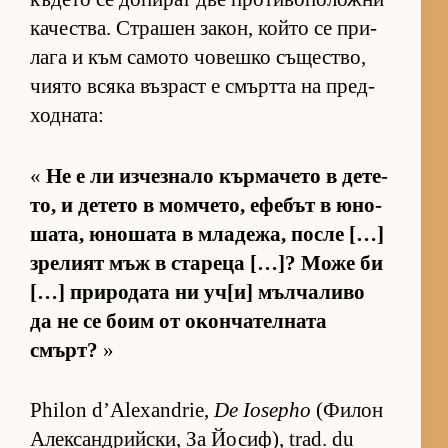
ка­чес­т­ва. Стра­шен за­кон, който се при­
лага и към са­мото чо­вешко съ­щес­т­во,
чи­ято всяка въз­раст е смъртта на пред­
ход­на­та:
«
Не е ли из­чез­нало кър­ма­чето в де­те­
то, и де­тето в мом­че­то, ефе­бът в юно­
ша­та, юно­шата в мла­де­жа, после […]
зре­лият мъж в ста­реца […]? Може би
[…] при­ро­дата ни уч­[и] мъл­ча­ливо
да не се боим от окон­ча­тел­ната
смърт?
»
Philon d’Alexandrie,
De Iosepho
(Фи­лон
Алек­сан­д­рийс­ки, За Йо­сиф), trad. du