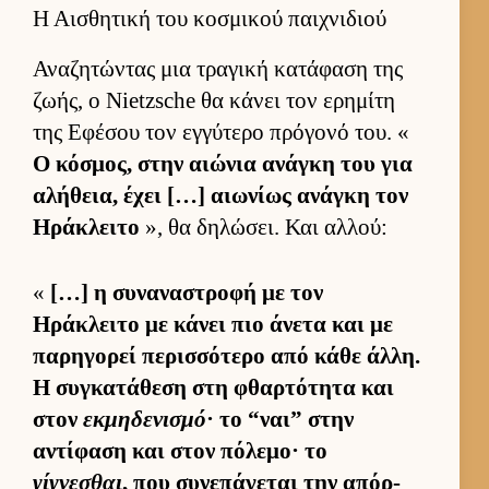
Η Αισθητική του κοσμικού παιχνιδιού
Αναζητώντας μια τραγική κατάφαση της
ζωής, ο Nietzsche θα κάνει τον ερημίτη
της Εφέσου τον εγ­γύτερο πρόγονό του. «
Ο κόσμος, στην αιώνια ανάγκη του για
αλήθεια, έχει […] αιω­νίως ανάγκη τον
Ηράκλειτο
», θα δηλώσει. Και αλ­λού:
«
[…] η συναναστροφή με τον
Ηράκλειτο με κάνει πιο άνετα και με
παρηγορεί περισ­σότερο από κάθε άλ­λη.
Η συγκατάθεση στη φθαρ­τότητα και
στον
εκμηδενισμό
· το “ναι” στην
αντίφαση και στον πόλεμο· το
γίγνεσθαι
, που συνεπάγεται την απόρ­