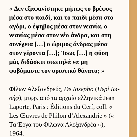
«
Δεν εξαφανίστηκε μήπως το βρέφος
μέσα στο παι­δί, και το παιδί μέσα στο
αγόρι, ο έφηβος μέσα στον νεανία, ο
νεανίας μέσα στον νέο άν­δρα, και στη
συνέχεια […] ο ώριμος άν­δρας μέσα
στον γέροντα […]; Ίσως […] η φύση
μάς διδάσκει σιω­πηλά να μη
φοβόμαστε τον οριστικό θάνατο;
»
Φίλων Αλεξαν­δρεύς,
De Iosepho
(
Περί Ιω­
σήφ
), μτ­φρ. από τα αρ­χαία ελ­ληνικά Jean
Laporte, Paris : Éditions du Cerf, coll. «
Les Œuvres de Philon d’Alexandrie » («
Τα Έργα του Φίλωνα Αλεξαν­δρέα »),
1964.