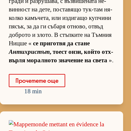
гради и раз­ру­ша­ва, с въз­ви­ше­ната не­
вин­ност на де­те, пос­та­вящо тук-там ня­
колко ка­мъ­че­та, или из­ди­гащо куп­чини
пя­сък, за да ги съ­баря от­но­во, от­въд
доб­рото и зло­то. В стъп­ките на Тъм­ния
Ницше «
се при­готвя да стане
Антихристът
, то­ест он­зи, който от­х­
върля мо­рал­ното зна­че­ние на света
».
Про­че­тете още
18 min