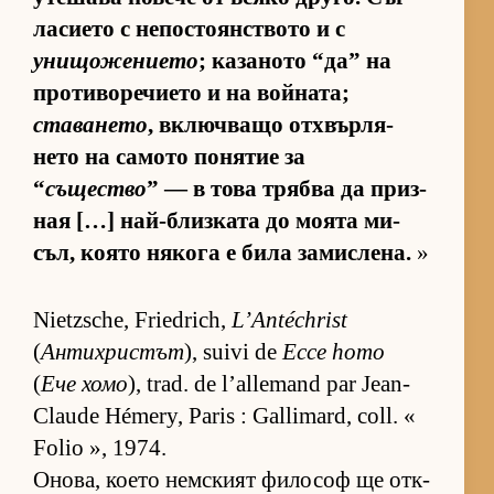
ла­си­ето с не­пос­то­ян­с­т­вото и с
унищожението
; ка­за­ното “да” на
про­ти­во­ре­чи­ето и на вой­на­та;
ставането
, включ­ващо от­х­вър­ля­
нето на са­мото по­ня­тие за
“
същество
” — в това трябва да приз­
ная […] най-близ­ката до мо­ята ми­
съл, ко­ято ня­кога е била за­мис­ле­на.
»
Nietzsche, Friedrich,
L’Antéchrist
(
Антихристът
), suivi de
Ecce homo
(
Ече хомо
), trad. de l’allemand par Jean-
Claude Hémery, Paris : Gallimard, coll. «
Folio », 1974.
Оно­ва, ко­ето нем­с­кият фи­ло­соф ще от­к­