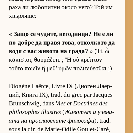
раха ли лю­бо­питни около не­го? Той им
хвър­ля­ше:
«
Защо се чу­ди­те, не­год­ни­ци? Не е ли
по-добре да правя то­ва, от­кол­кото да
водя с вас жи­вота на гра­да?
» (Τί, ὦ
κάκιστοι, θαυμάζετε ; Ἢ οὐ κρεῖττον
τοῦτο ποιεῖν ἢ μεθ’ ὑμῶν πολιτεύεσθαι ;)
Diogène Laërce, Livre IX (Ди­о­ген Ла­ер­
ций, Книга IX), trad. du grec par Jacques
Brunschwig, dans
Vies et Doctrines des
philosophes illustres
(
Жи­во­тът и уче­ни­
ята на прос­ла­ве­ните фи­ло­софи
), trad.
sous la dir. de Marie-Odile Goulet-Cazé,