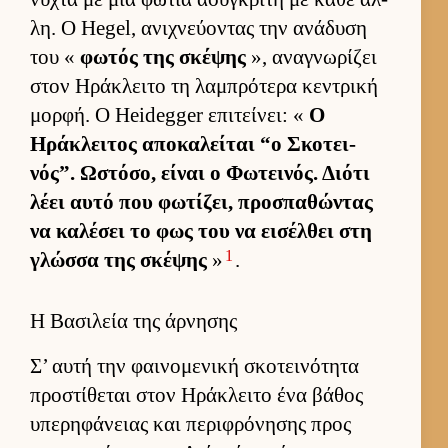
λη. Ο Hegel, ανιχνεύ­οντας την ανάδυση
του «
φωτός της σκέψης
», αναγνωρίζει
στον Ηράκλειτο τη λαμπρότερα κεντρική
μορ­φή. Ο Heidegger επιτεί­νει: «
Ο
Ηράκλει­τος αποκαλεί­ται “ο Σκοτει­
νός”. Ωστόσο, εί­ναι ο Φωτει­νός. Διότι
λέει αυτό που φωτίζει, προσπαθώντας
να καλέσει το φως του να ει­σέλ­θει στη
1
γλώσσα της σκέψης
»
.
Η Βασιλεία της άρνησης
Σ’ αυτή την φαι­νομενική σκοτει­νότητα
προστίθεται στον Ηράκλειτο ένα βάθος
υπερηφάνειας και περιφρόνησης προς