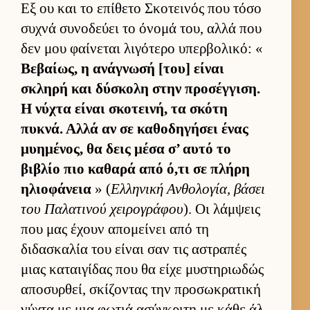
Εξ ου και το επίθετο Σκοτει­νός που τόσο
συχνά συνοδεύει το όνομά του, αλλά που
δεν μου φαί­νεται λιγότερο υπερ­βολικό: «
Βεβαί­ως, η ανάγνωσή [του] εί­ναι
σκληρή και δύσκολη στην προσέγ­γιση.
Η νύχτα εί­ναι σκοτει­νή, τα σκότη
πυκνά. Αλλά αν σε καθοδηγήσει ένας
μυημένος, θα δεις μέσα σ’ αυτό το
βιβλίο πιο καθαρά από ό,τι σε πλήρη
ηλιο­φάνεια
» (
Ελ­ληνική Αν­θολογία, βάσει
του Παλατινού χει­ρογράφου
). Οι λάμ­ψεις
που μας έχουν απομεί­νει από τη
διδασκαλία του εί­ναι σαν τις αστραπές
μιας καται­γίδας που θα είχε μυστηριω­δώς
αποσυρ­θεί, σκίζοντας την προσωκρατική
νύχτα με μια φωτιά ασύγκριτη με κάθε άλ­