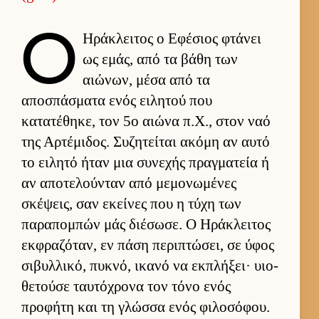
Ο
Ηράκλει­τος ο Εφέσιος φτάνει
ως εμάς, από τα βάθη των
αιώνων, μέσα από τα
αποσπάσματα ενός ει­λητού που
κατατέθηκε, τον 5ο αιώνα π.Χ., στον ναό
της Αρ­τέμιδος. Συζητεί­ται ακόμη αν αυτό
το ει­λητό ήταν μια συνεχής πραγ­ματεία ή
αν αποτελού­νταν από μεμονωμένες
σκέψεις, σαν εκεί­νες που η τύχη των
παραπομπών μάς διέσωσε. Ο Ηράκλει­τος
εκ­φραζόταν, εν πάση περιπτώσει, σε ύφος
σιβυλ­λικό, πυκνό, ικανό να εκ­πλήξει· υιο­
θετούσε ταυ­τόχρονα τον τόνο ενός
προφήτη και τη γλώσσα ενός φιλοσόφου.