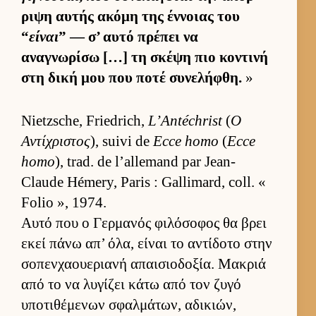
ριψη αυ­τής ακόμη της έν­νοιας του
“
είναι
” — σ’ αυτό πρέπει να
αναγνωρίσω […] τη σκέψη πιο κοντινή
στη δική μου που ποτέ συνελήφθη.
»
Nietzsche, Friedrich,
L’Antéchrist
(
Ο
Αντίχριστος
), suivi de
Ecce homo
(
Ecce
homo
), trad. de l’allemand par Jean-
Claude Hémery, Paris : Gallimard, coll. «
Folio », 1974.
Αυτό που ο Γερ­μανός φιλόσοφος θα βρει
εκεί πάνω απ’ όλα, εί­ναι το αντίδοτο στην
σοπεν­χαου­εριανή απαι­σιο­δοξία. Μακριά
από το να λυγίζει κάτω από τον ζυγό
υποτιθέμενων σφαλ­μάτων, αδικιών,