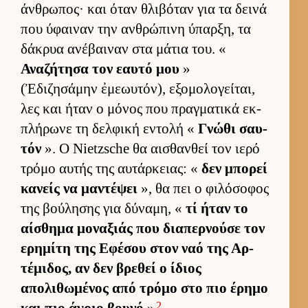
άν­θρωπος· και όταν θλιβόταν για τα δεινά
που ύφαι­ναν την αν­θρώπινη ύπαρ­ξη, τα
δάκρυα ανέβαι­ναν στα μάτια του. «
Αναζήτησα τον εαυτό μου
»
(Ἐδιζησάμην ἐμεωυτόν), εξομολογεί­ται,
λες και ήταν ο μόνος που πραγ­ματικά εκ­
πλήρωνε τη δελ­φική εντολή «
Γνώθι σαυ­
τόν
». Ο Nietzsche θα αι­σθαν­θεί τον ιερό
τρόμο αυ­τής της αυ­τάρ­κειας: «
δεν μπορεί
κανείς να μαντέψει
», θα πει ο φιλόσοφος
της βού­λησης για δύναμη, «
τί ήταν το
αί­σθημα μοναξιάς που δια­περ­νούσε τον
ερημίτη της Εφέσου στον ναό της Αρ­
τέμιδος, αν δεν βρεθεί ο ίδιος
απολιθωμένος από τρόμο στο πιο έρημο
2