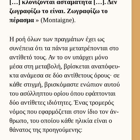
[…] κλονίζονται ασταμάτητα […]. Δεν
ζωγραφίζω το εί­ναι. Ζωγραφίζω το
πέρασμα
» (Montaigne).
Η ροή όλων των πραγ­μάτων έχει ως
συνέπεια ότι τα πάντα μετατρέπονται στο
αντίθετό τους. Αν το ον υπάρ­χει μόνο
μέσα στη μεταβολή, βρίσκεται αναπόφευ­
κτα ανάμεσα σε δύο αντίθετους όρους· σε
κάθε στιγ­μή, βρισκόμαστε ενώπιον αυ­τού
του ασύλ­ληπτου ορίου όπου εφάπτονται
δύο αντίθετες ιδιότητες. Ένας τρομερός
νόμος που εφαρ­μόζεται στον ίδιο τον άν­
θρωπο, του οποίου κάθε ηλικία εί­ναι ο
θάνατος της προη­γού­μενης: