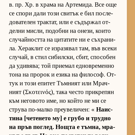
в. пр. Хр. в храма на Ар­те­ми­да. Все още
се спори дали този сви­тък е бил пос­ле­
до­ва­те­лен трак­тат, или е съ­дър­жал от­
делни мис­ли, по­добни на оне­зи, ко­ито
слу­чай­ността на ци­та­тите ни е съх­ра­ни­
ла. Хе­рак­лит се из­ра­зя­вал там, във всеки
слу­чай, в стил си­бил­с­ки, сбит, спо­со­бен
да уди­вя­ва; той при­е­мал ед­нов­ре­менно
тона на про­рок и езика на фи­ло­соф. От­
тук и този епи­тет Тъм­ният или Мрач­
ният (Σκοτεινός), така често прик­ре­пян
към не­го­вото име, но който не ми се
струва по-малко пре­у­ве­ли­чен: «
На­ис­
тина [че­те­нето му] е грубо и трудно
на пръв пог­лед. Нощта е тъм­на, мра­