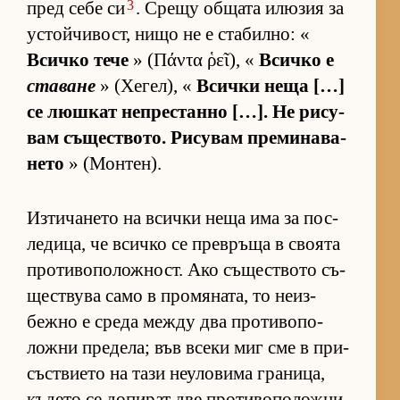
3
пред себе си
. Срещу об­щата илю­зия за
ус­той­чи­вост, нищо не е ста­бил­но: «
Всичко тече
» (Πάντα ῥεῖ), «
Всичко е
ставане
» (Хе­гел), «
Всички неща […]
се люш­кат неп­рес­танно […]. Не ри­су­
вам съ­щес­т­во­то. Ри­су­вам пре­ми­на­ва­
нето
» (Мон­тен).
Из­ти­ча­нето на всички неща има за пос­
ле­ди­ца, че всичко се прев­ръща в сво­ята
про­ти­во­по­лож­ност. Ако съ­щес­т­вото съ­
щес­т­вува само в про­мя­на­та, то не­из­
бежно е среда между два про­ти­во­по­
ложни пре­де­ла; във всеки миг сме в при­
със­т­ви­ето на тази не­у­ло­вима гра­ни­ца,
къ­дето се до­пи­рат две про­ти­во­по­ложни