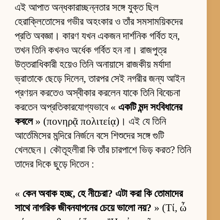
এই আপাত অন্ধকারাচ্ছন্নতার সঙ্গে যুক্ত ছিল
হেরাক্লিতোসের গভীর অহংকার ও তাঁর সমসাময়িকদের
প্রতি অবজ্ঞা। কারণ যখন একজন দার্শনিক গর্বিত হন,
তখন তিনি কখনও অর্ধেক গর্বিত হন না। রাজপুত্র
উত্তরাধিকারী হয়েও তিনি অনায়াসে রাজকীয় মর্যাদা
ভ্রাতাকে ছেড়ে দিলেন, তারপর সেই নগরীর জন্য আইন
প্রণয়ন করতেও অস্বীকার করলেন যাকে তিনি বিবেচনা
করতেন অপ্রতিকারযোগ্যভাবে «
একটি মন্দ সংবিধানের
কবলে
» (πονηρᾷ πολιτείᾳ)। এই যে তিনি
আর্তেমিসের মন্দিরে নির্জনে বসে শিশুদের সঙ্গে গুটি
খেলছেন। কৌতূহলীরা কি তাঁর চারপাশে ভিড় করত? তিনি
তাদের দিকে ছুড়ে দিতেন :
«
কেন অবাক হচ্ছ, হে নীচেরা? এটা করা কি তোমাদের
সাথে নাগরিক জীবনযাপনের চেয়ে ভালো নয়?
» (Τί, ὦ