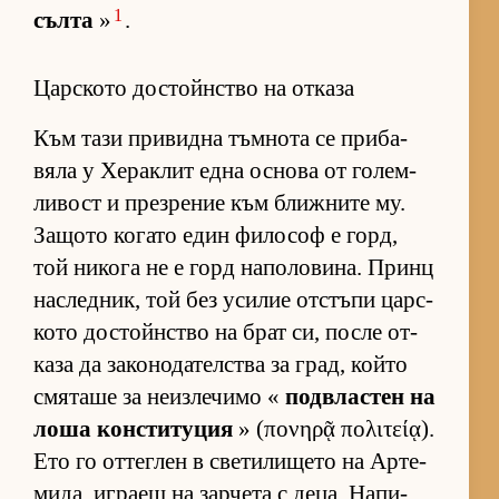
1
сълта
»
.
Царското достойнство на отказа
Към тази при­видна тъм­нота се при­ба­
вяла у Хе­рак­лит една ос­нова от го­лем­
ли­вост и през­ре­ние към ближ­ните му.
За­щото ко­гато един фи­ло­соф е горд,
той ни­кога не е горд на­по­ло­ви­на. Принц
нас­лед­ник, той без уси­лие от­с­тъпи цар­с­
кото дос­тойн­с­тво на брат си, после от­
каза да за­ко­но­да­тел­с­тва за град, който
смя­таше за не­из­ле­чимо «
под­в­лас­тен на
лоша кон­с­ти­ту­ция
» (πονηρᾷ πολιτείᾳ).
Ето го от­тег­лен в све­ти­ли­щето на Ар­те­
ми­да, иг­раещ на зар­чета с де­ца. На­пи­