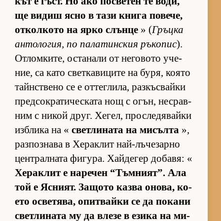
кът е гъст. Но ако пос­ве­тен те во­ди,
ще ви­диш ясно в тази книга по­ве­че,
от­кол­кото на ярко слънце
» (
Гръцка
ан­то­ло­гия, по па­ла­тин­с­кия ръ­ко­пис
).
От­лом­ки­те, ос­та­нали от не­го­вото уче­
ние, са като свет­ка­ви­ците на бу­ря, ко­ято
тайн­с­т­вено се е от­тег­ли­ла, раз­къс­вайки
пред­сок­ра­ти­чес­ката нощ с огън, нес­рав­
ним с ни­кой друг. Хе­гел, прос­ле­дя­вайки
из­б­лика на «
свет­ли­ната на ми­сълта
»,
раз­поз­нава в Хе­рак­лит най-лъ­че­зарно
цен­т­рал­ната фи­гу­ра. Хай­де­гер до­ба­вя: «
Хе­рак­лит е на­ре­чен “Тъм­ни­ят”. Ала
той е Яс­ни­ят. За­щото казва оно­ва, ко­
ето ос­ве­тя­ва, опит­вайки се да по­кани
свет­ли­ната му да влезе в езика на ми­