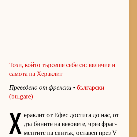
Този, който търсеше себе си: величие и
самота на Хераклит
Пре­ве­дено от френ­ски
•
бъл­гар­ски
(bulgare)
Х
е­рак­лит от Ефес дос­тига до нас, от
дъл­би­ните на ве­ко­ве­те, чрез фраг­
мен­тите на сви­тък, ос­та­вен през V