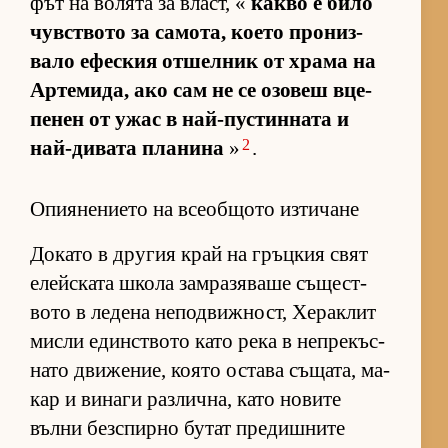
фът на во­лята за власт, «
какво е било
чув­с­т­вото за са­мо­та, ко­ето про­низ­
вало ефес­кия от­шел­ник от храма на
Ар­те­ми­да, ако сам не се озо­веш вце­
пе­нен от ужас в най-пус­тин­ната и
2
най-ди­вата пла­нина
»
.
Опиянението на всеобщото изтичане
До­като в дру­гия край на гръц­кия свят
елейс­ката школа зам­ра­зя­ваше съ­щес­т­
вото в ле­дена не­под­виж­ност, Хе­рак­лит
мисли един­с­т­вото като река в неп­ре­къс­
нато дви­же­ние, ко­ято ос­тава съ­ща­та, ма­
кар и ви­наги раз­лич­на, като но­вите
вълни без­спирно бу­тат пре­диш­ните