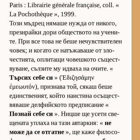
Paris : Librairie générale française, coll. «
La Pochothèque », 1999.
Този мъд­рец ня­маше нужда от ни­ко­го,
пре­зи­райки дори об­щес­т­вото на уче­ни­
те. При все това не беше не­чув­с­т­ви­те­лен
чо­век; и ко­гато се на­тъ­жа­ваше от зло­
чес­ти­я­та, оп­ли­тащи чо­веш­кото съ­щес­т­
ву­ва­не, съл­зите му ид­ваха на очи­те. «
Тър­сих себе си
» (Ἐδιζησάμην
ἐμεωυτόν), приз­нава той, ся­каш беше
един­с­т­ве­ни­ят, който на­ис­тина осъ­щес­т­
вя­ваше дел­фийс­кото пред­пи­са­ние «
Поз­най себе си
». Ницше ще усети све­
ще­ната уп­лаха на тази ав­тар­кия: «
не
може да се от­гатне
», ще каже фи­ло­со­