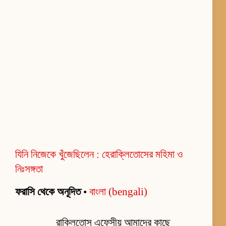
যিনি নিজেকে খুঁজেছিলেন : হেরাক্লিতোসের মহিমা ও
নিঃসঙ্গতা
ফরাসি থেকে অনূদিত
•
বাংলা (bengali)
রাক্লিতোস এফেসীয় আমাদের কাছে