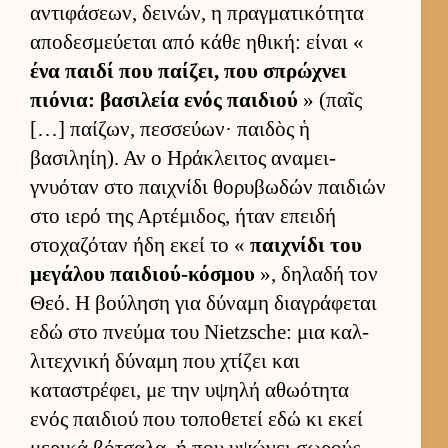
αντιφάσεων, δει­νών, η πραγ­ματικότητα
αποδεσμεύ­εται από κάθε ηθική: εί­ναι «
ένα παιδί που παί­ζει, που σπρώχνει
πιόνια: βασιλεία ενός παι­διού
» (παῖς
[…] παί­ζων, πεσ­σεύ­ων· παι­δὸς ἡ
βασιληίη). Αν ο Ηράκλει­τος αναμει­
γνυόταν στο παι­χνίδι θορυβωδών παι­διών
στο ιερό της Αρ­τέμιδος, ήταν επειδή
στοχαζόταν ήδη εκεί το «
παι­χνίδι του
μεγάλου παι­διού-κόσμου
», δηλαδή τον
Θεό. Η βού­ληση για δύναμη δια­γράφεται
εδώ στο πνεύμα του Nietzsche: μια καλ­
λιτεχνική δύναμη που χτίζει και
καταστρέφει, με την υψηλή αθωότητα
ενός παι­διού που τοποθετεί εδώ κι εκεί
μερικά βότσαλα, ή που υψώνει σωρούς