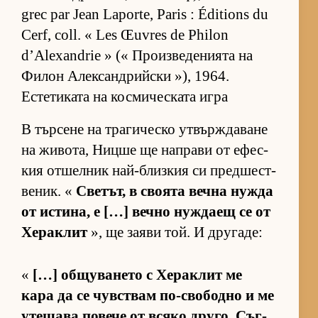
grec par Jean Laporte, Paris : Éditions du
Cerf, coll. « Les Œuvres de Philon
d’Alexandrie » (« Про­из­ве­де­ни­ята на
Фи­лон Алек­сан­д­рийски »), 1964.
Естетиката на космическата игра
В тър­сене на тра­ги­ческо ут­вър­ж­да­ване
на жи­во­та, Ницше ще нап­рави от ефес­
кия от­шел­ник най-близ­кия си пред­шес­т­
ве­ник. «
Све­тът, в сво­ята вечна нужда
от ис­ти­на, е […] вечно нуж­даещ се от
Хе­рак­лит
», ще за­яви той. И дру­га­де:
«
[…] об­щу­ва­нето с Хе­рак­лит ме
кара да се чув­с­т­вам по-сво­бодно и ме
уте­шава по­вече от всяко дру­го. Съг­