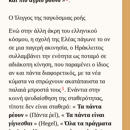
και πιο άγριο βουνό
»
.
Ο Ίλιγγος της παγκόσμιας ροής
Ενώ στην άλλη άκρη του ελ­ληνικού
κόσμου, η σχολή της Ελέας πάγωνε το ον
σε μια παγερή ακινησία, ο Ηράκλει­τος
συλ­λαμ­βάνει την ενότητα ως ποταμό σε
αδιάκοπη κίνηση, που παραμένει ο ίδιος
αν και πάντα δια­φορετικός, με τα νέα
κύματα να σπρώχνουν ακατάπαυ­στα τα
3
παλαιά μπροστά τους
. Ενάντια στην
κοινή ψευ­δαί­σθηση της σταθερότητας,
τίποτε δεν εί­ναι σταθερό: «
Τα πάντα
ρέουν
» (Πάντα ῥεῖ), «
Τα πάντα εί­ναι
γίγνεσθαι
» (Hegel), «
Όλα τα πράγ­ματα