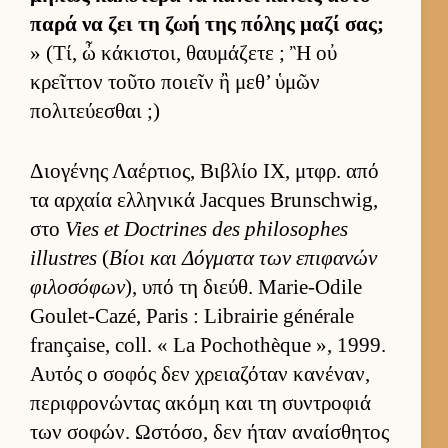
παρά να ζει τη ζωή της πόλης μαζί σας;
» (Τί, ὦ κάκιστοι, θαυ­μάζετε ; Ἢ οὐ
κρεῖτ­τον τοῦτο ποιεῖν ἢ μεθ’ ὑμῶν
πολιτεύ­εσθαι ;)
Διο­γένης Λαέρ­τιος, Βιβλίο IX, μτ­φρ. από
τα αρ­χαία ελ­ληνικά Jacques Brunschwig,
στο
Vies et Doctrines des philosophes
illustres
(
Βίοι και Δόγ­ματα των επιφανών
φιλοσόφων
), υπό τη διεύθ. Marie-Odile
Goulet-Cazé, Paris : Librairie générale
française, coll. « La Pochothèque », 1999.
Αυ­τός ο σοφός δεν χρεια­ζόταν κανέναν,
περιφρονώντας ακόμη και τη συντροφιά
των σοφών. Ωστόσο, δεν ήταν αναί­σθητος