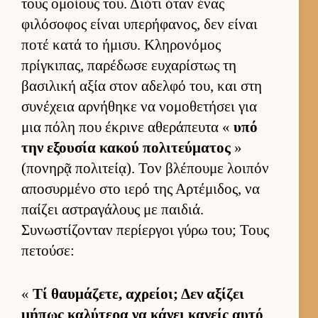
τους ομοί­ους του. Διότι όταν ένας
φιλόσοφος εί­ναι υπερήφανος, δεν εί­ναι
ποτέ κατά το ήμισυ. Κληρονόμος
πρίγκιπας, παρέδωσε ευ­χαρίστως τη
βασιλική αξία στον αδελφό του, και στη
συνέχεια αρ­νήθηκε να νομοθετήσει για
μια πόλη που έκρινε αθεράπευτα «
υπό
την εξου­σία κακού πολιτεύ­ματος
»
(πονηρᾷ πολιτεί­ᾳ). Τον βλέπουμε λοι­πόν
αποσυρ­μένο στο ιερό της Αρ­τέμιδος, να
παί­ζει αστραγάλους με παι­διά.
Συνωστίζονταν περίερ­γοι γύρω του; Τους
πετού­σε:
«
Τί θαυ­μάζετε, αχρεί­οι; Δεν αξίζει
μήπως καλύτερα να κάνει κανείς αυτό