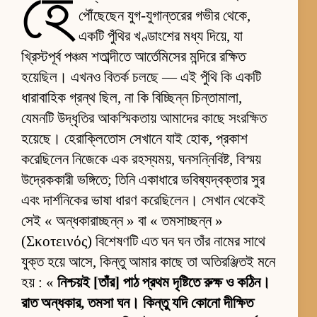
হে
পৌঁছেছেন যুগ-যুগান্তরের গভীর থেকে,
একটি পুঁথির খণ্ডাংশের মধ্য দিয়ে, যা
খ্রিস্টপূর্ব পঞ্চম শতাব্দীতে আর্তেমিসের মন্দিরে রক্ষিত
হয়েছিল। এখনও বিতর্ক চলছে — এই পুঁথি কি একটি
ধারাবাহিক গ্রন্থ ছিল, না কি বিচ্ছিন্ন চিন্তামালা,
যেমনটি উদ্ধৃতির আকস্মিকতায় আমাদের কাছে সংরক্ষিত
হয়েছে। হেরাক্লিতোস সেখানে যাই হোক, প্রকাশ
করেছিলেন নিজেকে এক রহস্যময়, ঘনসন্নিবিষ্ট, বিস্ময়
উদ্রেককারী ভঙ্গিতে; তিনি একাধারে ভবিষ্যদ্বক্তার সুর
এবং দার্শনিকের ভাষা ধারণ করেছিলেন। সেখান থেকেই
সেই « অন্ধকারাচ্ছন্ন » বা « তমসাচ্ছন্ন »
(Σκοτεινός) বিশেষণটি এত ঘন ঘন তাঁর নামের সাথে
যুক্ত হয়ে আসে, কিন্তু আমার কাছে তা অতিরঞ্জিতই মনে
হয় : «
নিশ্চয়ই [তাঁর] পাঠ প্রথম দৃষ্টিতে রুক্ষ ও কঠিন।
রাত অন্ধকার, তমসা ঘন। কিন্তু যদি কোনো দীক্ষিত