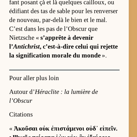
fant po­sant çà et là quelques cailloux, ou
édi­fiant des tas de sable pour les ren­ver­ser
de nou­veau, par-delà le bien et le mal.
C’est dans les pas de l’Obs­cur que
Nietzsche «
s’ap­prête à de­ve­nir
l’
Antichrist
, c’est-à-dire ce­lui qui rejette
la si­gni­fi­ca­tion mo­rale du monde
».
Pour aller plus loin
Autour d’
Héraclite : la lumière de
l’Obscur
Citations
«
Ἀκοῦσαι οὐκ ἐπιστάμενοι οὐδ᾽ εἰπεῖν.