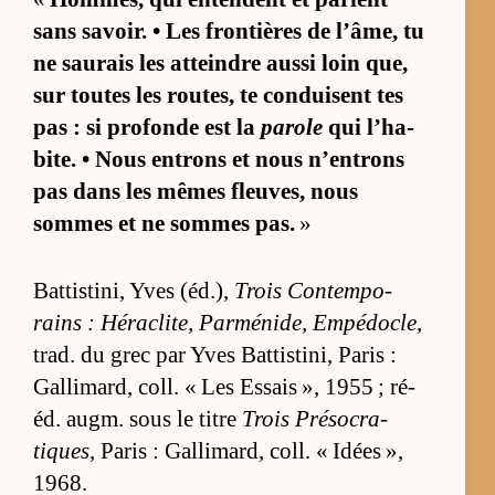
sans sa­voir. • Les fron­tières de l’âme, tu
ne sau­rais les at­teindre aussi loin que,
sur toutes les rou­tes, te conduisent tes
pas : si pro­fonde est la
parole
qui l’­ha­
bite. • Nous en­trons et nous n’en­trons
pas dans les mêmes fleu­ves, nous
sommes et ne sommes pas.
»
Bat­tis­ti­ni, Yves (éd.),
Trois Contem­po­
rains : Hé­ra­cli­te, Par­mé­ni­de, Em­pé­docle
,
trad. du grec par Yves Bat­tis­ti­ni, Pa­ris :
Gal­li­mard, coll. « Les Es­sais », 1955 ; ré­
éd. augm. sous le titre
Trois Pré­so­cra­
tiques
, Pa­ris : Gal­li­mard, coll. « Idées »,
1968.