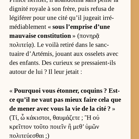
di­gnité royale à son frè­re, puis re­fusa de
lé­gi­fé­rer pour une cité qu’il ju­geait ir­ré­
mé­dia­ble­ment «
sous l’em­prise d’une
mau­vaise consti­tu­tion
» (πονηρᾷ
πολιτείᾳ). Le voilà re­tiré dans le sanc­
tuaire d’Ar­té­mis, jouant aux os­se­lets avec
des en­fants. Des cu­rieux se pres­saient-ils
au­tour de lui ? Il leur je­tait :
«
Pourquoi vous éton­ner, coquins ? Est-
ce qu’il ne vaut pas mieux faire cela que
de me­ner avec vous la vie de la cité ?
»
(Τί, ὦ κάκιστοι, θαυμάζετε ; Ἢ οὐ
κρεῖττον τοῦτο ποιεῖν ἢ μεθ’ ὑμῶν
πολιτεύεσθαι ;)