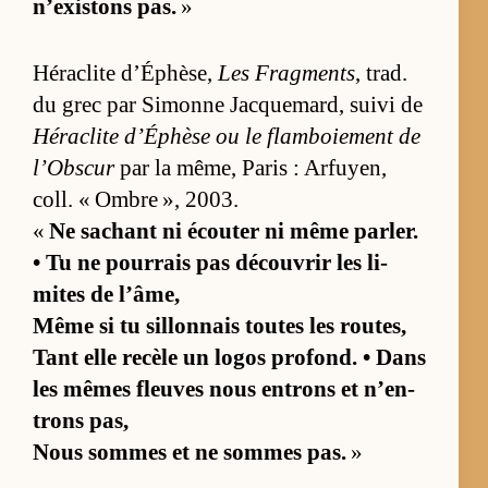
n’exis­tons pas.
»
Hé­ra­clite d’Éphè­se,
Les Frag­ments
, trad.
du grec par Si­monne Jac­que­mard, suivi de
Hé­ra­clite d’Éphèse ou le flam­boie­ment de
l’Obs­cur
par la mê­me, Pa­ris : Ar­fuyen,
coll. « Ombre », 2003.
«
Ne sa­chant ni écou­ter ni même par­ler.
• Tu ne pour­rais pas dé­cou­vrir les li­
mites de l’âme,
Même si tu sillon­nais toutes les rou­tes,
Tant elle re­cèle un lo­gos pro­fond. • Dans
les mêmes fleuves nous en­trons et n’en­
trons pas,
Nous sommes et ne sommes pas.
»