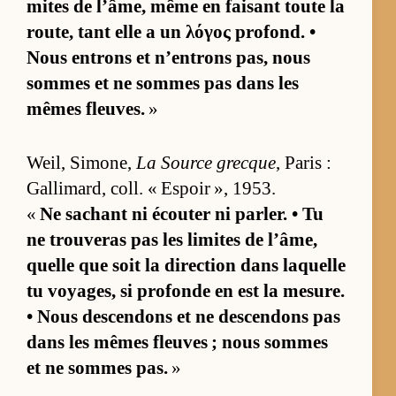
mites de l’âme, même en fai­sant toute la
rou­te, tant elle a un λόγος pro­fond. •
Nous en­trons et n’en­trons pas, nous
sommes et ne sommes pas dans les
mêmes fleuves.
»
Weil, Si­mo­ne,
La Source grecque
, Pa­ris :
Gal­li­mard, coll. « Es­poir », 1953.
«
Ne sa­chant ni écou­ter ni par­ler. • Tu
ne trou­ve­ras pas les li­mites de l’âme,
quelle que soit la di­rec­tion dans laquelle
tu voya­ges, si pro­fonde en est la me­sure.
• Nous des­cen­dons et ne des­cen­dons pas
dans les mêmes fleuves ; nous sommes
et ne sommes pas.
»