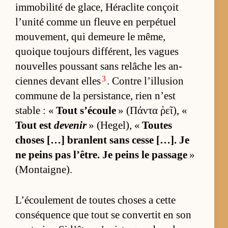
im­mo­bi­lité de gla­ce, Hé­ra­clite conçoit
l’unité comme un fleuve en per­pé­tuel
mou­ve­ment, qui de­meure le mê­me,
quoique toujours dif­fé­rent, les vagues
nou­velles pous­sant sans re­lâche les an­
3
ciennes de­vant elles
. Contre l’illu­sion
com­mune de la per­sis­tan­ce, rien n’est
stable : «
Tout s’écoule
» (Πάντα ῥεῖ), «
Tout est
devenir
» (He­gel), «
Toutes
choses […] branlent sans cesse […]. Je
ne peins pas l’être. Je peins le pas­sage
»
(Mon­tai­gne).
L’écou­le­ment de toutes choses a cette
consé­quence que tout se conver­tit en son