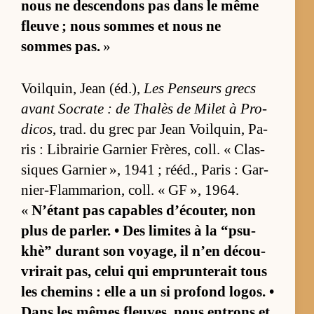
nous ne des­cen­dons pas dans le même
fleuve ; nous sommes et nous ne
sommes pas.
»
Voilquin, Jean (éd.),
Les Pen­seurs grecs
avant So­crate : de Tha­lès de Mi­let à Pro­
di­cos
, trad. du grec par Jean Voilquin, Pa­
ris : Li­brai­rie Gar­nier Frè­res, coll. « Clas­
siques Gar­nier », 1941 ; ré­éd., Pa­ris : Gar­
nier-Flam­ma­rion, coll. « GF », 1964.
«
N’étant pas ca­pables d’écou­ter, non
plus de par­ler. • Des li­mites à la “p­su­
khè” du­rant son voya­ge, il n’en dé­cou­
vri­rait pas, ce­lui qui em­prun­te­rait tous
les che­mins : elle a un si pro­fond lo­gos. •
Dans les mêmes fleu­ves, nous en­trons et