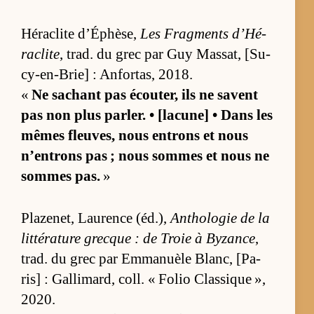
Hé­ra­clite d’Éphè­se,
Les Frag­ments d’Hé­
ra­clite
, trad. du grec par Guy Mas­sat, [Su­
cy-en-Brie] : An­for­tas, 2018.
«
Ne sa­chant pas écou­ter, ils ne savent
pas non plus par­ler. • [la­cu­ne] • Dans les
mêmes fleu­ves, nous en­trons et nous
n’en­trons pas ; nous sommes et nous ne
sommes pas.
»
Pla­ze­net, Lau­rence (éd.),
An­tho­lo­gie de la
lit­té­ra­ture grecque : de Troie à By­zance
,
trad. du grec par Em­ma­nuèle Blanc, [Pa­
ris] : Gal­li­mard, coll. « Fo­lio Clas­sique »,
2020.