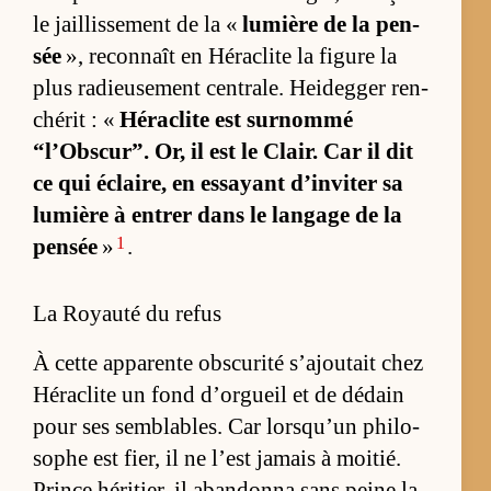
le jaillis­se­ment de la «
lu­mière de la pen­
sée
», re­con­naît en Hé­ra­clite la fi­gure la
plus ra­dieu­se­ment cen­trale. Hei­deg­ger ren­
ché­rit : «
Hé­ra­clite est sur­nommé
“l’Obs­cur”. Or, il est le Clair. Car il dit
ce qui éclai­re, en es­sayant d’in­vi­ter sa
lu­mière à en­trer dans le lan­gage de la
1
pen­sée
»
.
La Royauté du refus
À cette ap­pa­rente obs­cu­rité s’ajou­tait chez
Hé­ra­clite un fond d’or­gueil et de dé­dain
pour ses sem­blables. Car lorsqu’un phi­lo­
sophe est fier, il ne l’est ja­mais à moi­tié.
Prince hé­ri­tier, il aban­donna sans peine la