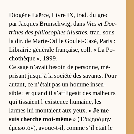
Dio­gène Laër­ce, Livre IX, trad. du grec
par Jacques Brun­sch­wig, dans
Vies et Doc­
trines des phi­lo­sophes illustres
, trad. sous
la dir. de Ma­rie-Odile Gou­let-Ca­zé, Pa­ris :
Li­brai­rie gé­né­rale françai­se, coll. « La Po­
cho­thèque », 1999.
Ce sage n’avait be­soin de per­son­ne, mé­
pri­sant jusqu’à la so­ciété des sa­vants. Pour
au­tant, ce n’était pas un homme in­sen­
sible ; et quand il s’af­fli­geait des mal­heurs
qui tis­saient l’exis­tence hu­mai­ne, les
larmes lui mon­taient aux yeux. «
Je me
suis cher­ché moi-même
» (Ἐδιζησάμην
ἐμεωυτόν), avoue-t-il, comme s’il était le