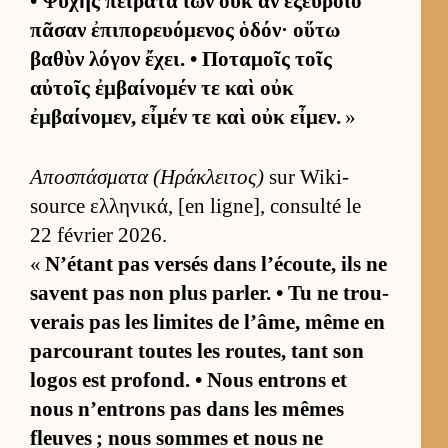
• Ψυχῆς πείρατα ἰὼν οὐκ ἂν ἐξεύροιο
πᾶσαν ἐπιπορευόμενος ὁδόν· οὕτω
βαθὺν λόγον ἔχει. • Ποταμοῖς τοῖς
αὐτοῖς ἐμβαίνομέν τε καὶ οὐκ
ἐμβαίνομεν, εἶμέν τε καὶ οὐκ εἶμεν.
»
Αποσπάσματα (Ηράκλειτος)
sur Wi­ki­
source ελληνικά, [en li­gne], consulté le
22 fé­vrier 2026.
«
N’étant pas ver­sés dans l’écou­te, ils ne
savent pas non plus par­ler. • Tu ne trou­
ve­rais pas les li­mites de l’âme, même en
par­cou­rant toutes les rou­tes, tant son
lo­gos est pro­fond. • Nous en­trons et
nous n’en­trons pas dans les mêmes
fleuves ; nous sommes et nous ne