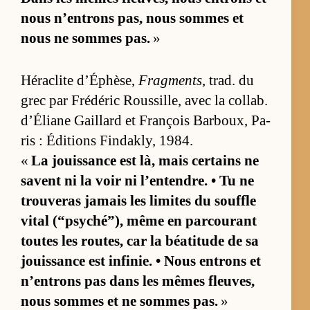
nous n’en­trons pas, nous sommes et
nous ne sommes pas.
»
Hé­ra­clite d’Éphè­se,
Fragments
, trad. du
grec par Fré­dé­ric Rous­sille, avec la col­lab.
d’Éliane Gaillard et François Bar­boux, Pa­
ris : Édi­tions Fin­dak­ly, 1984.
«
La jouis­sance est là, mais cer­tains ne
savent ni la voir ni l’en­tendre. • Tu ne
trou­ve­ras ja­mais les li­mites du souffle
vi­tal (“­psy­ché”), même en par­cou­rant
toutes les rou­tes, car la béa­ti­tude de sa
jouis­sance est in­fi­nie. • Nous en­trons et
n’en­trons pas dans les mêmes fleu­ves,
nous sommes et ne sommes pas.
»