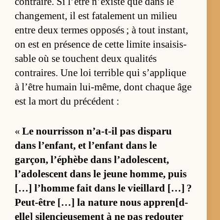
contraire. Si l’être n’existe que dans le
chan­ge­ment, il est fa­ta­le­ment un mi­lieu
entre deux termes op­po­sés ; à tout ins­tant,
on est en pré­sence de cette li­mite in­sai­sis­
sable où se touchent deux qua­li­tés
contraires. Une loi ter­rible qui s’ap­plique
à l’être hu­main lui-mê­me, dont chaque âge
est la mort du pré­cé­dent :
«
Le nour­ris­son n’a-t-il pas dis­paru
dans l’en­fant, et l’en­fant dans le
garçon, l’éphèbe dans l’ado­les­cent,
l’ado­les­cent dans le jeune hom­me, puis
[…] l’­homme fait dans le vieillard […] ?
Peut-être […] la na­ture nous ap­pren[d-
el­le] si­len­cieu­se­ment à ne pas re­dou­ter