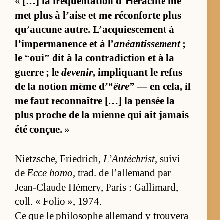
«
[…] la fré­quen­ta­tion d’Hé­ra­clite me
met plus à l’aise et me ré­con­forte plus
qu’au­cune autre. L’ac­quies­ce­ment à
l’im­per­ma­nence et à l’
anéantissement
;
le “oui” dit à la contra­dic­tion et à la
guerre ; le
devenir
, im­pliquant le re­fus
de la no­tion même d’“
être
” — en ce­la, il
me faut re­con­naître […] la pen­sée la
plus proche de la mienne qui ait ja­mais
été conçue.
»
Nietz­sche, Frie­dri­ch,
L’Antéchrist
, suivi
de
Ecce homo
, trad. de l’al­le­mand par
Jean-Claude Hé­me­ry, Pa­ris : Gal­li­mard,
coll. « Fo­lio », 1974.
Ce que le phi­lo­sophe al­le­mand y trou­vera