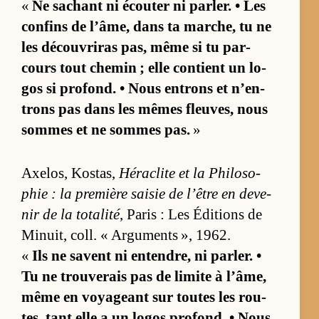
«
Ne sa­chant ni écou­ter ni par­ler. • Les
confins de l’âme, dans ta mar­che, tu ne
les dé­cou­vri­ras pas, même si tu par­
cours tout che­min ; elle contient un lo­
gos si pro­fond. • Nous en­trons et n’en­
trons pas dans les mêmes fleu­ves, nous
sommes et ne sommes pas.
»
Axe­los, Ko­stas,
Hé­ra­clite et la Phi­lo­so­
phie : la pre­mière sai­sie de l’être en de­ve­
nir de la to­ta­lité
, Pa­ris : Les Édi­tions de
Mi­nuit, coll. « Ar­gu­ments », 1962.
«
Ils ne savent ni en­ten­dre, ni par­ler. •
Tu ne trou­ve­rais pas de li­mite à l’âme,
même en voya­geant sur toutes les rou­
tes, tant elle a un lo­gos pro­fond. • Nous