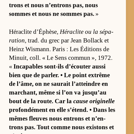
trons et nous n’en­trons pas, nous
sommes et nous ne sommes pas.
»
Hé­ra­clite d’Éphè­se,
Hé­ra­clite ou la sé­pa­
ra­tion
, trad. du grec par Jean Bol­lack et
Heinz Wis­mann. Pa­ris : Les Édi­tions de
Mi­nuit, coll. « Le Sens com­mun », 1972.
«
In­ca­pables sont-ils d’écou­ter aussi
bien que de par­ler. • Le point ex­trême
de l’âme, on ne sau­rait l’at­teindre en
mar­chant, même si l’on va jusqu’au
bout de la route. Car la
cause ori­gi­nelle
pro­fon­dé­ment en elle s’étend. • Dans les
mêmes fleuves nous en­trons et n’en­
trons pas. Tout comme nous exis­tons et