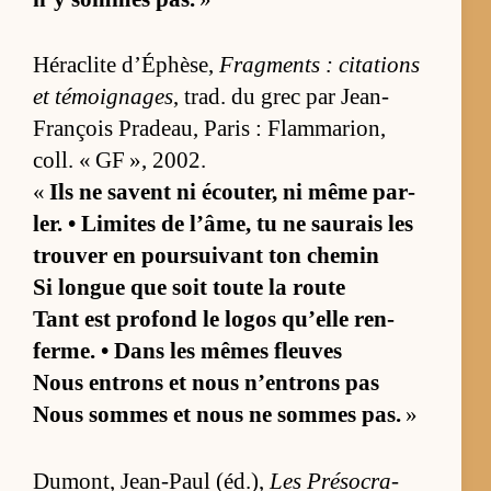
Hé­ra­clite d’Éphè­se,
Frag­ments : ci­ta­tions
et té­moi­gnages
, trad. du grec par Jean-
François Pra­deau, Pa­ris : Flam­ma­rion,
coll. « GF », 2002.
«
Ils ne savent ni écou­ter, ni même par­
ler. • Li­mites de l’âme, tu ne sau­rais les
trou­ver en pour­sui­vant ton che­min
Si longue que soit toute la route
Tant est pro­fond le lo­gos qu’elle ren­
ferme. • Dans les mêmes fleuves
Nous en­trons et nous n’en­trons pas
Nous sommes et nous ne sommes pas.
»
Du­mont, Jean-Paul (éd.),
Les Pré­so­cra­