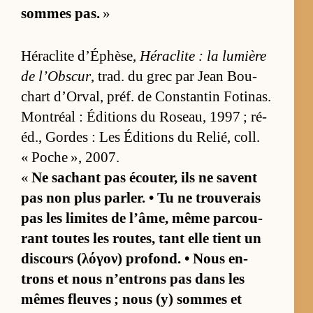
sommes pas.
»
Hé­ra­clite d’Éphè­se,
Hé­ra­clite : la lu­mière
de l’Obs­cur
, trad. du grec par Jean Bou­
chart d’Or­val, préf. de Constan­tin Fo­ti­nas.
Mont­réal : Édi­tions du Ro­seau, 1997 ; ré­
éd., Gordes : Les Édi­tions du Re­lié, coll.
« Poche », 2007.
«
Ne sa­chant pas écou­ter, ils ne savent
pas non plus par­ler. • Tu ne trou­ve­rais
pas les li­mites de l’âme, même par­cou­
rant toutes les rou­tes, tant elle tient un
dis­cours (λόγον) pro­fond. • Nous en­
trons et nous n’en­trons pas dans les
mêmes fleuves ; nous (y) sommes et