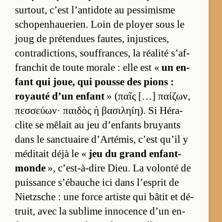
sur­tout, c’est l’an­ti­dote au pes­si­misme
scho­pen­haue­rien. Loin de ployer sous le
joug de pré­ten­dues fau­tes, injus­ti­ces,
contra­dic­tions, souf­fran­ces, la réa­lité s’af­
fran­chit de toute mo­rale : elle est «
un en­
fant qui joue, qui pousse des pions :
royauté d’un en­fant
» (παῖς […] παίζων,
πεσσεύων· παιδὸς ἡ βασιληίη). Si Hé­ra­
clite se mê­lait au jeu d’en­fants bruyants
dans le sanc­tuaire d’Ar­té­mis, c’est qu’il y
mé­di­tait déjà le «
jeu du grand en­fant-
monde
», c’est-à-dire Dieu. La vo­lonté de
puis­sance s’ébauche ici dans l’es­prit de
Nietzsche : une force ar­tiste qui bâ­tit et dé­
truit, avec la su­blime in­no­cence d’un en­