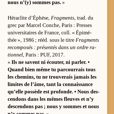
nous n’(y) sommes pas.
»
Hé­ra­clite d’Éphè­se,
Fragments
, trad. du
grec par Mar­cel Conche, Pa­ris : Presses
uni­ver­si­taires de Fran­ce, coll. « Épi­mé­
thée », 1986 ; ré­éd. sous le titre
Frag­ments
re­com­po­sés : pré­sen­tés dans un ordre ra­
tion­nel
, Pa­ris : PUF, 2017.
«
Ils ne savent ni écou­ter, ni par­ler. •
Quand bien même tu par­cour­rais tous
les che­mins, tu ne trou­ve­rais ja­mais les
li­mites de l’âme, tant la connais­sance
qu’elle pos­sède est pro­fonde. • Nous des­
cen­dons dans les mêmes fleuves et n’y
des­cen­dons pas ; nous y sommes et nous
n’y sommes pas.
»