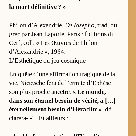
la mort dé­fi­ni­tive ?
»
Phi­lon d’Alexan­drie,
De Io­se­pho
, trad. du
grec par Jean La­por­te, Pa­ris : Édi­tions du
Cerf, coll. « Les Œuvres de Phi­lon
d’Alexan­drie », 1964.
L’Esthétique du jeu cosmique
En quête d’une af­fir­ma­tion tra­gique de la
vie, Nietzsche fera de l’er­mite d’Éphèse
son plus proche an­cêtre. «
Le mon­de,
dans son éter­nel be­soin de vé­ri­té, a […]
éter­nel­le­ment be­soin d’Hé­ra­clite
», dé­
cla­re­ra-t-il. Et ailleurs :