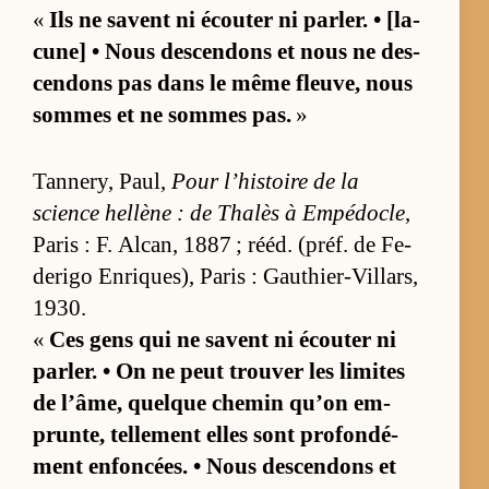
«
Ils ne savent ni écou­ter ni par­ler. • [la­
cu­ne] • Nous des­cen­dons et nous ne des­
cen­dons pas dans le même fleu­ve, nous
sommes et ne sommes pas.
»
Tan­ne­ry, Paul,
Pour l’­his­toire de la
science hel­lène : de Tha­lès à Em­pé­docle
,
Pa­ris : F. Al­can, 1887 ; ré­éd. (préf. de Fe­
de­rigo En­riques), Pa­ris : Gau­thier-Vil­lars,
1930.
«
Ces gens qui ne savent ni écou­ter ni
par­ler. • On ne peut trou­ver les li­mites
de l’âme, quelque che­min qu’on em­
prun­te, tel­le­ment elles sont pro­fon­dé­
ment en­fon­cées. • Nous des­cen­dons et