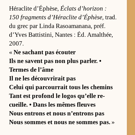
Hé­ra­clite d’Éphè­se,
Éclats d’ho­ri­zon :
150 frag­ments d’Hé­ra­clite d’Éphèse
, trad.
du grec par Linda Ra­soa­ma­na­na, préf.
d’Yves Bat­tis­ti­ni, Nantes : Éd. Amal­thée,
2007.
«
Ne sa­chant pas écou­ter
Ils ne savent pas non plus par­ler. •
Termes de l’âme
Il ne les dé­cou­vri­rait pas
Ce­lui qui par­cour­rait tous les che­mins
Tant est pro­fond le lo­gos qu’elle re­
cueille. • Dans les mêmes fleuves
Nous en­trons et nous n’en­trons pas
Nous sommes et nous ne sommes pas.
»