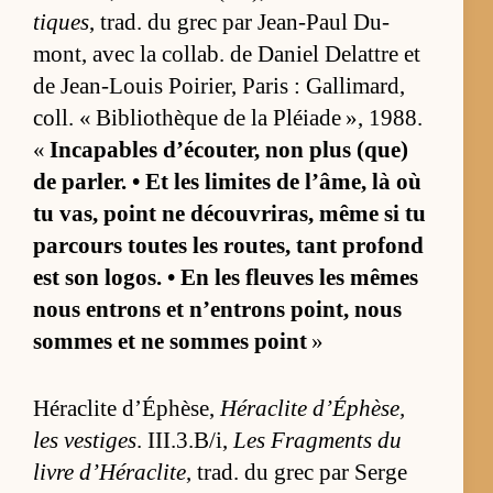
tiques
, trad. du grec par Jean-Paul Du­
mont, avec la col­lab. de Da­niel De­lattre et
de Jean-Louis Poi­rier, Pa­ris : Gal­li­mard,
coll. « Bi­blio­thèque de la Pléiade », 1988.
«
In­ca­pables d’écou­ter, non plus (que)
de par­ler. • Et les li­mites de l’âme, là où
tu vas, point ne dé­cou­vri­ras, même si tu
par­cours toutes les rou­tes, tant pro­fond
est son lo­gos. • En les fleuves les mêmes
nous en­trons et n’en­trons point, nous
sommes et ne sommes point
»
Hé­ra­clite d’Éphè­se,
Hé­ra­clite d’Éphè­se,
les ves­tiges
. III.3.B/i,
Les Frag­ments du
livre d’Hé­ra­clite
, trad. du grec par Serge