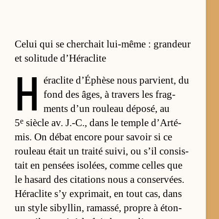
Celui qui se cherchait lui-même : grandeur
et solitude d’Héraclite
H
é­ra­clite d’Éphèse nous par­vient, du
fond des âges, à tra­vers les frag­
ments d’un rou­leau dé­po­sé, au
e
5
siècle av. J.-C., dans le temple d’Ar­té­
mis. On dé­bat en­core pour sa­voir si ce
rou­leau était un traité sui­vi, ou s’il consis­
tait en pen­sées iso­lées, comme celles que
le ha­sard des ci­ta­tions nous a conser­vées.
Hé­ra­clite s’y ex­pri­mait, en tout cas, dans
un style si­byl­lin, ra­mas­sé, propre à éton­