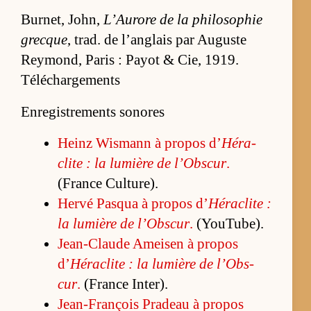
Bur­net, John,
L’Au­rore de la phi­lo­so­phie
grecque
, trad. de l’an­glais par Au­guste
Rey­mond, Pa­ris : Payot & Cie, 1919.
Téléchargements
Enregistrements sonores
Heinz Wis­mann à pro­pos d’
Hé­ra­
clite : la lu­mière de l’Obs­cur
.
(France Cultu­re).
Hervé Pasqua à pro­pos d’
Hé­ra­clite :
la lu­mière de l’Obs­cur
.
(You­Tu­be).
Jean-Claude Amei­sen à pro­pos
d’
Hé­ra­clite : la lu­mière de l’Obs­
cur
.
(France In­ter).
Jean-François Pra­deau à pro­pos