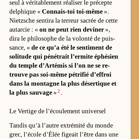
seul à vé­ri­ta­ble­ment réa­li­ser le pré­cepte
del­phique «
Connais-toi toi-même
».
Nietzsche sen­tira la ter­reur sa­crée de cette
au­tar­cie : «
on ne peut rien de­vi­ner
»,
dira le phi­lo­sophe de la vo­lonté de puis­
san­ce, «
de ce qu’a été le sen­ti­ment de
so­li­tude qui pé­né­trait l’er­mite éphé­sien
du temple d’Ar­té­mis si l’on ne se re­
trouve pas soi-même pé­tri­fié d’ef­froi
dans la mon­tagne la plus dé­ser­tique et
2
la plus sau­vage
»
.
Le Vertige de l’écoulement universel
Tan­dis qu’à l’autre ex­tré­mité du monde
grec, l’école d’Élée fi­geait l’être dans une