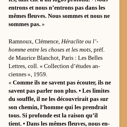
en­trons et nous n’en­trons pas dans les
mêmes fleuves. Nous sommes et nous ne
sommes pas.
»
Ram­noux, Clé­men­ce,
Hé­ra­clite ou l’­
homme entre les choses et les mots
, préf.
de Mau­rice Blan­chot, Pa­ris : Les Belles
Let­tres, coll. « Col­lec­tion d’études an­
ciennes », 1959.
«
Comme ils ne savent pas écou­ter, ils ne
savent pas par­ler non plus. • Les li­mites
du souf­fle, il ne les dé­cou­vri­rait pas sur
son che­min, l’­homme qui les pren­drait
tous. Si pro­fonde est la rai­son qu’il
tient. • Dans les mêmes fleu­ves, nous en­