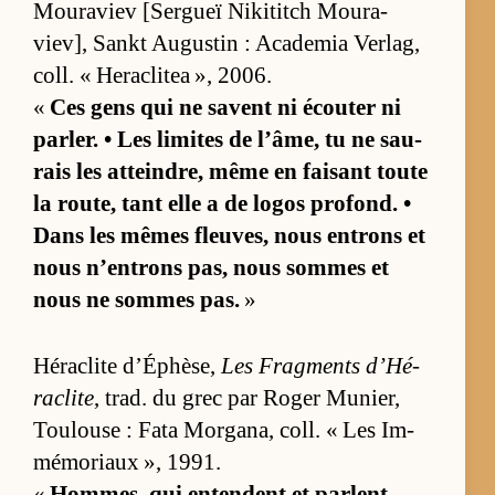
Mou­ra­viev [Ser­gueï Ni­ki­titch Mou­ra­
viev], Sankt Au­gus­tin : Aca­de­mia Ver­lag,
coll. « He­ra­cli­tea », 2006.
«
Ces gens qui ne savent ni écou­ter ni
par­ler. • Les li­mites de l’âme, tu ne sau­
rais les at­tein­dre, même en fai­sant toute
la rou­te, tant elle a de lo­gos pro­fond. •
Dans les mêmes fleu­ves, nous en­trons et
nous n’en­trons pas, nous sommes et
nous ne sommes pas.
»
Hé­ra­clite d’Éphè­se,
Les Frag­ments d’Hé­
ra­clite
, trad. du grec par Ro­ger Mu­nier,
Tou­louse : Fata Mor­ga­na, coll. « Les Im­
mé­mo­riaux », 1991.
«
Hom­mes, qui en­tendent et parlent