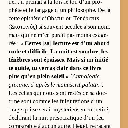
ner ; il pre­nait à la fois le ton d’un pro­
phète et le lan­gage d’un phi­lo­sophe. De là,
cette épi­thète d’Obs­cur ou Té­né­breux
(Σκοτεινός) si sou­vent ac­co­lée à son nom,
mais qui ne m’en pa­raît pas moins exa­gé­
rée : «
Certes [sa] lec­ture est d’un abord
rude et dif­fi­cile. La nuit est som­bre, les
té­nèbres sont épaisses. Mais si un ini­tié
te gui­de, tu ver­ras clair dans ce livre
plus qu’en plein so­leil
» (
An­tho­lo­gie
grecque, d’après le ma­nus­crit pa­la­tin
).
Les éclats qui nous sont res­tés de sa doc­
trine sont comme les ful­gu­ra­tions d’un
orage qui se se­rait mys­té­rieu­se­ment re­ti­ré,
dé­chi­rant la nuit pré­so­cra­tique d’un feu
com­pa­rable à au­cun autre. He­gel, re­traçant