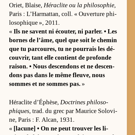
Oriet, Blai­se,
Hé­ra­clite ou la phi­lo­so­phie
,
Pa­ris : L’­Har­mat­tan, coll. « Ou­ver­ture phi­
lo­so­phique », 2011.
«
Ils ne savent ni écou­ter, ni par­ler. • Les
bornes de l’âme, quel que soit le che­min
que tu par­cou­res, tu ne pour­rais les dé­
cou­vrir, tant elle contient de pro­fonde
rai­son. • Nous des­cen­dons et ne des­cen­
dons pas dans le même fleu­ve, nous
sommes et ne sommes pas.
»
Hé­ra­clite d’Éphè­se,
Doc­trines phi­lo­so­
phiques
, trad. du grec par Mau­rice So­lo­vi­
ne, Pa­ris : F. Al­can, 1931.
«
[la­cu­ne] • On ne peut trou­ver les li­