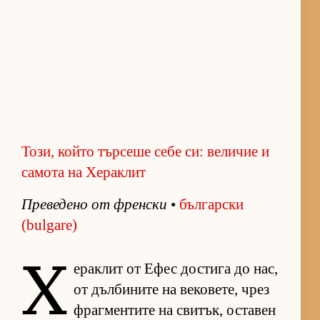
Този, който търсеше себе си: величие и
самота на Хераклит
Пре­ве­дено от френ­ски
•
бъл­гар­ски
(bulgare)
Х
е­рак­лит от Ефес дос­тига до нас,
от дъл­би­ните на ве­ко­ве­те, чрез
фраг­мен­тите на сви­тък, ос­та­вен