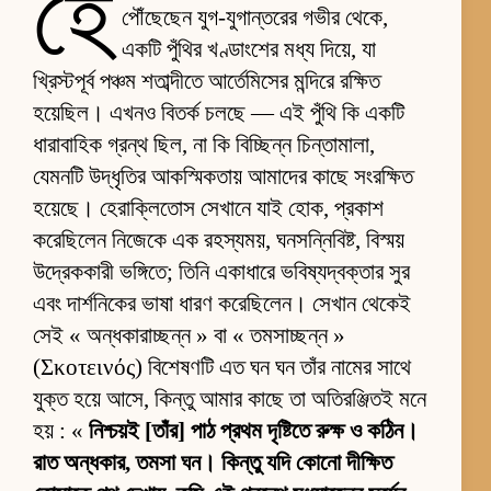
হে
পৌঁছেছেন যুগ-যুগান্তরের গভীর থেকে,
একটি পুঁথির খণ্ডাংশের মধ্য দিয়ে, যা
খ্রিস্টপূর্ব পঞ্চম শতাব্দীতে আর্তেমিসের মন্দিরে রক্ষিত
হয়েছিল। এখনও বিতর্ক চলছে — এই পুঁথি কি একটি
ধারাবাহিক গ্রন্থ ছিল, না কি বিচ্ছিন্ন চিন্তামালা,
যেমনটি উদ্ধৃতির আকস্মিকতায় আমাদের কাছে সংরক্ষিত
হয়েছে। হেরাক্লিতোস সেখানে যাই হোক, প্রকাশ
করেছিলেন নিজেকে এক রহস্যময়, ঘনসন্নিবিষ্ট, বিস্ময়
উদ্রেককারী ভঙ্গিতে; তিনি একাধারে ভবিষ্যদ্বক্তার সুর
এবং দার্শনিকের ভাষা ধারণ করেছিলেন। সেখান থেকেই
সেই « অন্ধকারাচ্ছন্ন » বা « তমসাচ্ছন্ন »
(Σκοτεινός) বিশেষণটি এত ঘন ঘন তাঁর নামের সাথে
যুক্ত হয়ে আসে, কিন্তু আমার কাছে তা অতিরঞ্জিতই মনে
হয় : «
নিশ্চয়ই [তাঁর] পাঠ প্রথম দৃষ্টিতে রুক্ষ ও কঠিন।
রাত অন্ধকার, তমসা ঘন। কিন্তু যদি কোনো দীক্ষিত