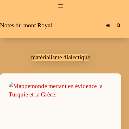
Passer
au
contenu
Notes du mont Royal
matérialisme dialectique