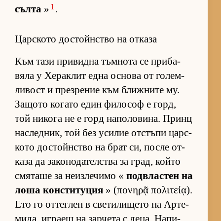
1
сълта
»
.
Царското достойнство на отказа
Към тази при­видна тъм­нота се при­ба­
вяла у Хе­рак­лит една ос­нова от го­лем­
ли­вост и през­ре­ние към ближ­ните му.
За­щото ко­гато един фи­ло­соф е горд,
той ни­кога не е горд на­по­ло­ви­на. Принц
нас­лед­ник, той без уси­лие от­с­тъпи цар­с­
кото дос­тойн­с­тво на брат си, после от­
каза да за­ко­но­да­тел­с­тва за град, който
смя­таше за не­из­ле­чимо «
под­в­лас­тен на
лоша кон­с­ти­ту­ция
» (πονηρᾷ πολιτείᾳ).
Ето го от­тег­лен в све­ти­ли­щето на Ар­те­
ми­да, иг­раещ на зар­чета с де­ца. На­пи­