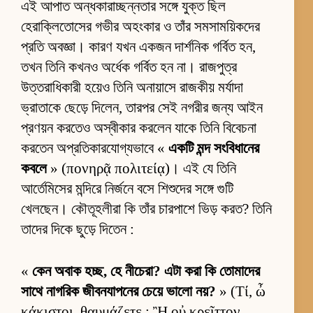
এই আপাত অন্ধকারাচ্ছন্নতার সঙ্গে যুক্ত ছিল
হেরাক্লিতোসের গভীর অহংকার ও তাঁর সমসাময়িকদের
প্রতি অবজ্ঞা। কারণ যখন একজন দার্শনিক গর্বিত হন,
তখন তিনি কখনও অর্ধেক গর্বিত হন না। রাজপুত্র
উত্তরাধিকারী হয়েও তিনি অনায়াসে রাজকীয় মর্যাদা
ভ্রাতাকে ছেড়ে দিলেন, তারপর সেই নগরীর জন্য আইন
প্রণয়ন করতেও অস্বীকার করলেন যাকে তিনি বিবেচনা
করতেন অপ্রতিকারযোগ্যভাবে «
একটি মন্দ সংবিধানের
কবলে
» (πονηρᾷ πολιτείᾳ)। এই যে তিনি
আর্তেমিসের মন্দিরে নির্জনে বসে শিশুদের সঙ্গে গুটি
খেলছেন। কৌতূহলীরা কি তাঁর চারপাশে ভিড় করত? তিনি
তাদের দিকে ছুড়ে দিতেন :
«
কেন অবাক হচ্ছ, হে নীচেরা? এটা করা কি তোমাদের
সাথে নাগরিক জীবনযাপনের চেয়ে ভালো নয়?
» (Τί, ὦ
κάκιστοι, θαυμάζετε ; Ἢ οὐ κρεῖττον