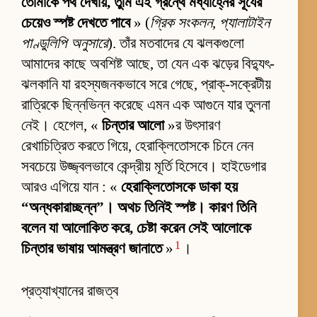
তোমাকে পথ দেখায়, তুমি এই গ্রন্থে মধ্যাহ্নের সূর্যের
চেয়েও স্পষ্ট দেখতে পাবে
» (
গ্রিক সংকলন, প্যালাটাইন
পাণ্ডুলিপি অনুসারে
). তাঁর মতবাদের যে ঝলকগুলো
আমাদের কাছে অবশিষ্ট আছে, তা যেন এক ঝড়ের বিদ্যুৎ-
ঝলকানি যা রহস্যজনকভাবে সরে গেছে, প্রাক্-সক্রেটীয়
রাত্রিকে ছিন্নভিন্ন করেছে এমন এক আগুনে যার তুলনা
নেই। হেগেল, «
চিন্তার আলো
»র উৎসারণ
রেখাচিত্রিত করতে গিয়ে, হেরাক্লিতোসকে চিনে নেন
সবচেয়ে উজ্জ্বলভাবে কেন্দ্রীয় মূর্তি হিসেবে। হাইডেগার
আরও এগিয়ে যান : «
হেরাক্লিতোসকে ডাকা হয়
“অন্ধকারাচ্ছন্ন”। অথচ তিনিই স্পষ্ট। কারণ তিনি
বলেন যা আলোকিত করে, চেষ্টা করেন সেই আলোকে
1
চিন্তার ভাষায় আমন্ত্রণ জানাতে
»
।
প্রত্যাখ্যানের রাজত্ব