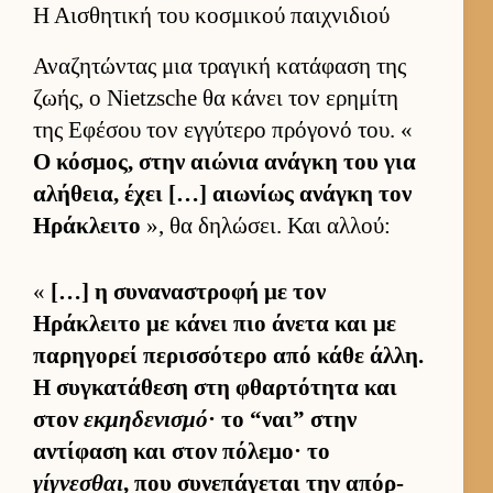
Η Αισθητική του κοσμικού παιχνιδιού
Αναζητώντας μια τραγική κατάφαση της
ζωής, ο Nietzsche θα κάνει τον ερημίτη
της Εφέσου τον εγ­γύτερο πρόγονό του. «
Ο κόσμος, στην αιώνια ανάγκη του για
αλήθεια, έχει […] αιω­νίως ανάγκη τον
Ηράκλειτο
», θα δηλώσει. Και αλ­λού:
«
[…] η συναναστροφή με τον
Ηράκλειτο με κάνει πιο άνετα και με
παρηγορεί περισ­σότερο από κάθε άλ­λη.
Η συγκατάθεση στη φθαρ­τότητα και
στον
εκμηδενισμό
· το “ναι” στην
αντίφαση και στον πόλεμο· το
γίγνεσθαι
, που συνεπάγεται την απόρ­