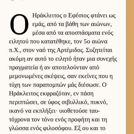
Ο
Ηράκλει­τος ο Εφέσιος φτάνει ως
εμάς, από τα βάθη των αιώνων,
μέσα από τα αποσπάσματα ενός
ει­λητού που κατατέθηκε, τον 5ο αιώνα
π.Χ., στον ναό της Αρ­τέμιδος. Συζητεί­ται
ακόμη αν αυτό το ει­λητό ήταν μια συνεχής
πραγ­ματεία ή αν αποτελού­νταν από
μεμονωμένες σκέψεις, σαν εκεί­νες που η
τύχη των παραπομπών μάς διέσωσε. Ο
Ηράκλει­τος εκ­φραζόταν, εν πάση
περιπτώσει, σε ύφος σιβυλ­λικό, πυκνό,
ικανό να εκ­πλήξει· υιο­θετούσε ταυ­
τόχρονα τον τόνο ενός προφήτη και τη
γλώσσα ενός φιλοσόφου. Εξ ου και το