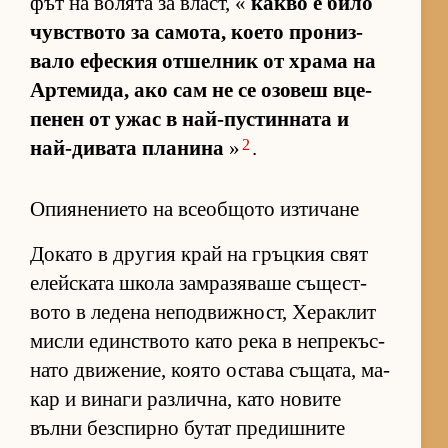
фът на во­лята за власт, «
какво е било
чув­с­т­вото за са­мо­та, ко­ето про­низ­
вало ефес­кия от­шел­ник от храма на
Ар­те­ми­да, ако сам не се озо­веш вце­
пе­нен от ужас в най-пус­тин­ната и
2
най-ди­вата пла­нина
»
.
Опиянението на всеобщото изтичане
До­като в дру­гия край на гръц­кия свят
елейс­ката школа зам­ра­зя­ваше съ­щес­т­
вото в ле­дена не­под­виж­ност, Хе­рак­лит
мисли един­с­т­вото като река в неп­ре­къс­
нато дви­же­ние, ко­ято ос­тава съ­ща­та, ма­
кар и ви­наги раз­лич­на, като но­вите
вълни без­спирно бу­тат пре­диш­ните