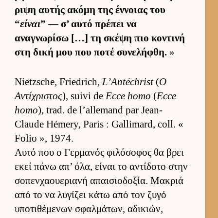
ριψη αυ­τής ακόμη της έν­νοιας του
“
είναι
” — σ’ αυτό πρέπει να
αναγνωρίσω […] τη σκέψη πιο κοντινή
στη δική μου που ποτέ συνελήφθη.
»
Nietzsche, Friedrich,
L’Antéchrist
(
Ο
Αντίχριστος
), suivi de
Ecce homo
(
Ecce
homo
), trad. de l’allemand par Jean-
Claude Hémery, Paris : Gallimard, coll. «
Folio », 1974.
Αυτό που ο Γερ­μανός φιλόσοφος θα βρει
εκεί πάνω απ’ όλα, εί­ναι το αντίδοτο στην
σοπεν­χαου­εριανή απαι­σιο­δοξία. Μακριά
από το να λυγίζει κάτω από τον ζυγό
υποτιθέμενων σφαλ­μάτων, αδικιών,