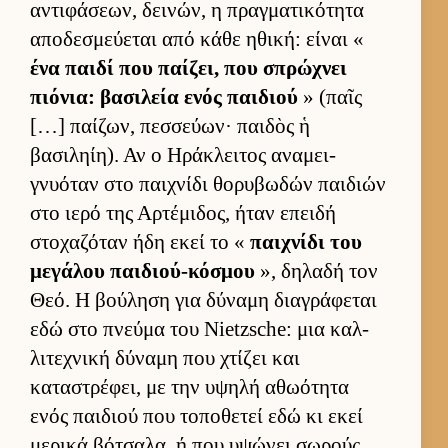
αντιφάσεων, δει­νών, η πραγ­ματικότητα
αποδεσμεύ­εται από κάθε ηθική: εί­ναι «
ένα παιδί που παί­ζει, που σπρώχνει
πιόνια: βασιλεία ενός παι­διού
» (παῖς
[…] παί­ζων, πεσ­σεύ­ων· παι­δὸς ἡ
βασιληίη). Αν ο Ηράκλει­τος αναμει­
γνυόταν στο παι­χνίδι θορυβωδών παι­διών
στο ιερό της Αρ­τέμιδος, ήταν επειδή
στοχαζόταν ήδη εκεί το «
παι­χνίδι του
μεγάλου παι­διού-κόσμου
», δηλαδή τον
Θεό. Η βού­ληση για δύναμη δια­γράφεται
εδώ στο πνεύμα του Nietzsche: μια καλ­
λιτεχνική δύναμη που χτίζει και
καταστρέφει, με την υψηλή αθωότητα
ενός παι­διού που τοποθετεί εδώ κι εκεί
μερικά βότσαλα, ή που υψώνει σωρούς