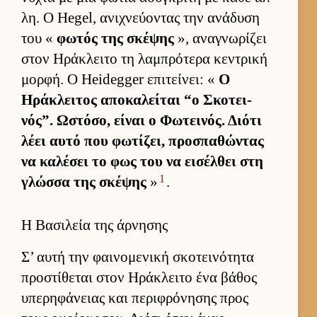
λη. Ο Hegel, ανιχνεύ­οντας την ανάδυση
του «
φωτός της σκέψης
», αναγνωρίζει
στον Ηράκλειτο τη λαμπρότερα κεντρική
μορ­φή. Ο Heidegger επιτεί­νει: «
Ο
Ηράκλει­τος αποκαλεί­ται “ο Σκοτει­
νός”. Ωστόσο, εί­ναι ο Φωτει­νός. Διότι
λέει αυτό που φωτίζει, προσπαθώντας
να καλέσει το φως του να ει­σέλ­θει στη
1
γλώσσα της σκέψης
»
.
Η Βασιλεία της άρνησης
Σ’ αυτή την φαι­νομενική σκοτει­νότητα
προστίθεται στον Ηράκλειτο ένα βάθος
υπερηφάνειας και περιφρόνησης προς