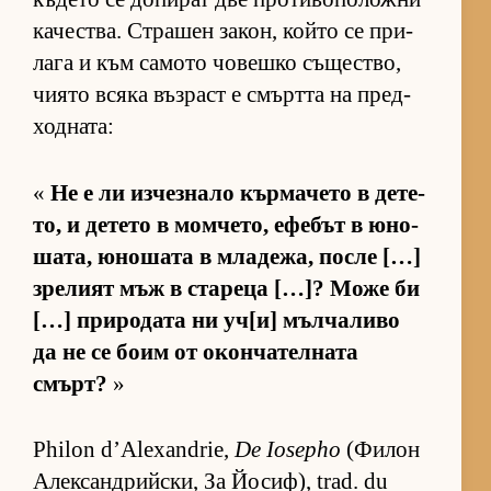
ка­чес­т­ва. Стра­шен за­кон, който се при­
лага и към са­мото чо­вешко съ­щес­т­во,
чи­ято всяка въз­раст е смъртта на пред­
ход­на­та:
«
Не е ли из­чез­нало кър­ма­чето в де­те­
то, и де­тето в мом­че­то, ефе­бът в юно­
ша­та, юно­шата в мла­де­жа, после […]
зре­лият мъж в ста­реца […]? Може би
[…] при­ро­дата ни уч­[и] мъл­ча­ливо
да не се боим от окон­ча­тел­ната
смърт?
»
Philon d’Alexandrie,
De Iosepho
(Фи­лон
Алек­сан­д­рийс­ки, За Йо­сиф), trad. du