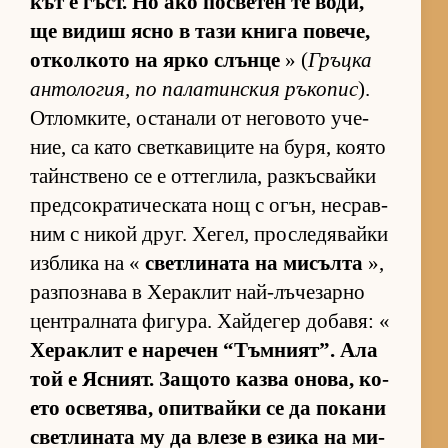
кът е гъст. Но ако пос­ве­тен те во­ди,
ще ви­диш ясно в тази книга по­ве­че,
от­кол­кото на ярко слънце
» (
Гръцка
ан­то­ло­гия, по па­ла­тин­с­кия ръ­ко­пис
).
От­лом­ки­те, ос­та­нали от не­го­вото уче­
ние, са като свет­ка­ви­ците на бу­ря, ко­ято
тайн­с­т­вено се е от­тег­ли­ла, раз­къс­вайки
пред­сок­ра­ти­чес­ката нощ с огън, нес­рав­
ним с ни­кой друг. Хе­гел, прос­ле­дя­вайки
из­б­лика на «
свет­ли­ната на ми­сълта
»,
раз­поз­нава в Хе­рак­лит най-лъ­че­зарно
цен­т­рал­ната фи­гу­ра. Хай­де­гер до­ба­вя: «
Хе­рак­лит е на­ре­чен “Тъм­ни­ят”. Ала
той е Яс­ни­ят. За­щото казва оно­ва, ко­
ето ос­ве­тя­ва, опит­вайки се да по­кани
свет­ли­ната му да влезе в езика на ми­