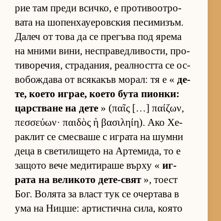
рие там преди всич­ко, е про­ти­во­от­ро­
вата на шо­пен­ха­уе­ров­с­кия пе­си­ми­зъм.
Да­леч от това да се пре­гъва под ярема
на мними ви­ни, нес­п­ра­вед­ли­вос­ти, про­
ти­во­ре­чия, стра­да­ния, ре­ал­ността се ос­
во­бож­дава от вся­ка­къв мо­рал: тя е «
де­
те, ко­ето иг­рае, ко­ето бута пи­он­ки:
цар­с­т­ване на дете
» (παῖς […] παίζων,
πεσσεύων· παιδὸς ἡ βασιληίη). Ако Хе­
рак­лит се смес­ваше с иг­рата на шумни
деца в све­ти­ли­щето на Ар­те­ми­да, то е
за­щото вече ме­ди­ти­раше върху «
иг­
рата на ве­ли­кото де­те-свят
», то­ест
Бог. Во­лята за власт тук се очер­тава в
ума на Ниц­ше: ар­тис­тична си­ла, ко­ято