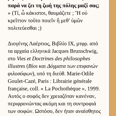
παρά να ζει τη ζωή της πόλης μαζί σας;
» (Τί, ὦ κάκιστοι, θαυ­μάζετε ; Ἢ οὐ
κρεῖτ­τον τοῦτο ποιεῖν ἢ μεθ’ ὑμῶν
πολιτεύ­εσθαι ;)
Διο­γένης Λαέρ­τιος, Βιβλίο IX, μτ­φρ. από
τα αρ­χαία ελ­ληνικά Jacques Brunschwig,
στο
Vies et Doctrines des philosophes
illustres
(
Βίοι και Δόγ­ματα των επιφανών
φιλοσόφων
), υπό τη διεύθ. Marie-Odile
Goulet-Cazé, Paris : Librairie générale
française, coll. « La Pochothèque », 1999.
Αυ­τός ο σοφός δεν χρεια­ζόταν κανέναν,
περιφρονώντας ακόμη και τη συντροφιά
των σοφών. Ωστόσο, δεν ήταν αναί­σθητος