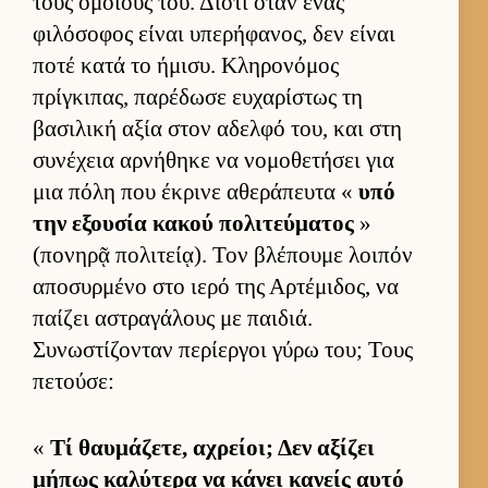
τους ομοί­ους του. Διότι όταν ένας
φιλόσοφος εί­ναι υπερήφανος, δεν εί­ναι
ποτέ κατά το ήμισυ. Κληρονόμος
πρίγκιπας, παρέδωσε ευ­χαρίστως τη
βασιλική αξία στον αδελφό του, και στη
συνέχεια αρ­νήθηκε να νομοθετήσει για
μια πόλη που έκρινε αθεράπευτα «
υπό
την εξου­σία κακού πολιτεύ­ματος
»
(πονηρᾷ πολιτεί­ᾳ). Τον βλέπουμε λοι­πόν
αποσυρ­μένο στο ιερό της Αρ­τέμιδος, να
παί­ζει αστραγάλους με παι­διά.
Συνωστίζονταν περίερ­γοι γύρω του; Τους
πετού­σε:
«
Τί θαυ­μάζετε, αχρεί­οι; Δεν αξίζει
μήπως καλύτερα να κάνει κανείς αυτό