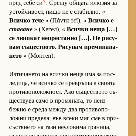
3
пред себе си
. Срещу об­щата илю­зия за
ус­той­чи­вост, нищо не е ста­бил­но: «
Всичко тече
» (Πάντα ῥεῖ), «
Всичко е
ставане
» (Хе­гел), «
Всички неща […]
се люш­кат неп­рес­танно […]. Не ри­су­
вам съ­щес­т­во­то. Ри­су­вам пре­ми­на­ва­
нето
» (Мон­тен).
Из­ти­ча­нето на всички неща има за пос­
ле­ди­ца, че всичко се прев­ръща в сво­ята
про­ти­во­по­лож­ност. Ако съ­щес­т­вото съ­
щес­т­вува само в про­мя­на­та, то не­из­
бежно е среда между два про­ти­во­по­
ложни пре­де­ла; във всеки миг сме в при­
със­т­ви­ето на тази не­у­ло­вима гра­ни­ца,
къ­дето се до­пи­рат две про­ти­во­по­ложни