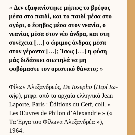
«
Δεν εξαφανίστηκε μήπως το βρέφος
μέσα στο παι­δί, και το παιδί μέσα στο
αγόρι, ο έφηβος μέσα στον νεανία, ο
νεανίας μέσα στον νέο άν­δρα, και στη
συνέχεια […] ο ώριμος άν­δρας μέσα
στον γέροντα […]; Ίσως […] η φύση
μάς διδάσκει σιω­πηλά να μη
φοβόμαστε τον οριστικό θάνατο;
»
Φίλων Αλεξαν­δρεύς,
De Iosepho
(
Περί Ιω­
σήφ
), μτ­φρ. από τα αρ­χαία ελ­ληνικά Jean
Laporte, Paris : Éditions du Cerf, coll. «
Les Œuvres de Philon d’Alexandrie » («
Τα Έργα του Φίλωνα Αλεξαν­δρέα »),
1964.