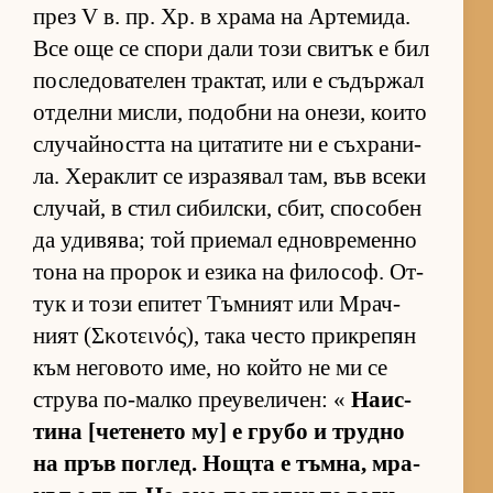
през V в. пр. Хр. в храма на Ар­те­ми­да.
Все още се спори дали този сви­тък е бил
пос­ле­до­ва­те­лен трак­тат, или е съ­дър­жал
от­делни мис­ли, по­добни на оне­зи, ко­ито
слу­чай­ността на ци­та­тите ни е съх­ра­ни­
ла. Хе­рак­лит се из­ра­зя­вал там, във всеки
слу­чай, в стил си­бил­с­ки, сбит, спо­со­бен
да уди­вя­ва; той при­е­мал ед­нов­ре­менно
тона на про­рок и езика на фи­ло­соф. От­
тук и този епи­тет Тъм­ният или Мрач­
ният (Σκοτεινός), така често прик­ре­пян
към не­го­вото име, но който не ми се
струва по-малко пре­у­ве­ли­чен: «
На­ис­
тина [че­те­нето му] е грубо и трудно
на пръв пог­лед. Нощта е тъм­на, мра­