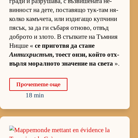
гради и раз­ру­ша­ва, с въз­ви­ше­ната не­
вин­ност на де­те, пос­та­вящо тук-там ня­
колко ка­мъ­че­та, или из­ди­гащо куп­чини
пя­сък, за да ги съ­баря от­но­во, от­въд
доб­рото и зло­то. В стъп­ките на Тъм­ния
Ницше «
се при­готвя да стане
Антихристът
, то­ест он­зи, който от­х­
върля мо­рал­ното зна­че­ние на света
».
Про­че­тете още
18 min