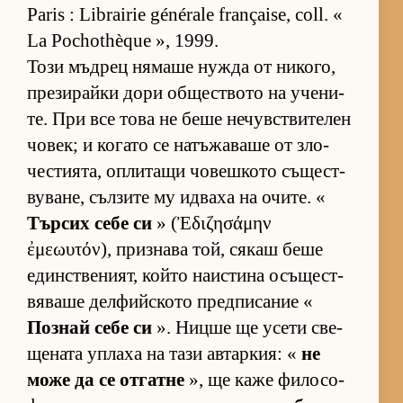
Paris : Librairie générale française, coll. «
La Pochothèque », 1999.
Този мъд­рец ня­маше нужда от ни­ко­го,
пре­зи­райки дори об­щес­т­вото на уче­ни­
те. При все това не беше не­чув­с­т­ви­те­лен
чо­век; и ко­гато се на­тъ­жа­ваше от зло­
чес­ти­я­та, оп­ли­тащи чо­веш­кото съ­щес­т­
ву­ва­не, съл­зите му ид­ваха на очи­те. «
Тър­сих себе си
» (Ἐδιζησάμην
ἐμεωυτόν), приз­нава той, ся­каш беше
един­с­т­ве­ни­ят, който на­ис­тина осъ­щес­т­
вя­ваше дел­фийс­кото пред­пи­са­ние «
Поз­най себе си
». Ницше ще усети све­
ще­ната уп­лаха на тази ав­тар­кия: «
не
може да се от­гатне
», ще каже фи­ло­со­