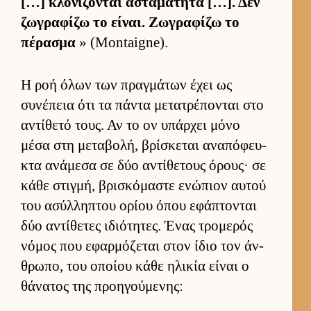
[…] κλονίζονται ασταμάτητα […]. Δεν
ζωγραφίζω το εί­ναι. Ζωγραφίζω το
πέρασμα
» (Montaigne).
Η ροή όλων των πραγ­μάτων έχει ως
συνέπεια ότι τα πάντα μετατρέπονται στο
αντίθετό τους. Αν το ον υπάρ­χει μόνο
μέσα στη μεταβολή, βρίσκεται αναπόφευ­
κτα ανάμεσα σε δύο αντίθετους όρους· σε
κάθε στιγ­μή, βρισκόμαστε ενώπιον αυ­τού
του ασύλ­ληπτου ορίου όπου εφάπτονται
δύο αντίθετες ιδιότητες. Ένας τρομερός
νόμος που εφαρ­μόζεται στον ίδιο τον άν­
θρωπο, του οποίου κάθε ηλικία εί­ναι ο
θάνατος της προη­γού­μενης: