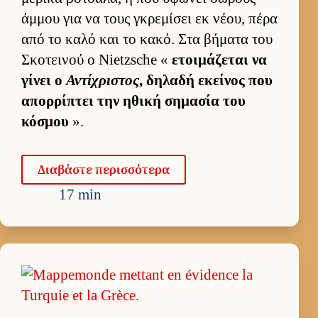
άμ­μου για να τους γκρεμίσει εκ νέου, πέρα
από το καλό και το κακό. Στα βήματα του
Σκοτει­νού ο Nietzsche «
ετοι­μάζεται να
γίνει ο
Αντίχριστος
, δηλαδή εκεί­νος που
απορ­ρίπτει την ηθική σημασία του
κόσμου
».
Δια­βάστε περισ­σότερα
17 min