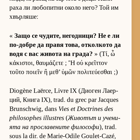
раха ли лю­бо­питни около не­го? Той им
хвър­ля­ше:
«
Защо се чу­ди­те, не­год­ни­ци? Не е ли
по-добре да правя то­ва, от­кол­кото да
водя с вас жи­вота на гра­да?
» (Τί, ὦ
κάκιστοι, θαυμάζετε ; Ἢ οὐ κρεῖττον
τοῦτο ποιεῖν ἢ μεθ’ ὑμῶν πολιτεύεσθαι ;)
Diogène Laërce, Livre IX (Ди­о­ген Ла­ер­
ций, Книга IX), trad. du grec par Jacques
Brunschwig, dans
Vies et Doctrines des
philosophes illustres
(
Жи­во­тът и уче­ни­
ята на прос­ла­ве­ните фи­ло­софи
), trad.
sous la dir. de Marie-Odile Goulet-Cazé,