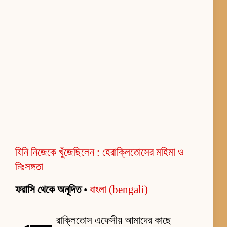
যিনি নিজেকে খুঁজেছিলেন : হেরাক্লিতোসের মহিমা ও
নিঃসঙ্গতা
ফরাসি থেকে অনূদিত
•
বাংলা (bengali)
রাক্লিতোস এফেসীয় আমাদের কাছে