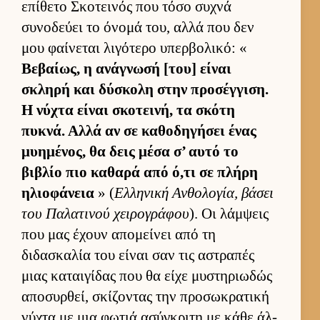
επίθετο Σκοτει­νός που τόσο συχνά
συνοδεύει το όνομά του, αλλά που δεν
μου φαί­νεται λιγότερο υπερ­βολικό: «
Βεβαί­ως, η ανάγνωσή [του] εί­ναι
σκληρή και δύσκολη στην προσέγ­γιση.
Η νύχτα εί­ναι σκοτει­νή, τα σκότη
πυκνά. Αλλά αν σε καθοδηγήσει ένας
μυημένος, θα δεις μέσα σ’ αυτό το
βιβλίο πιο καθαρά από ό,τι σε πλήρη
ηλιο­φάνεια
» (
Ελ­ληνική Αν­θολογία, βάσει
του Παλατινού χει­ρογράφου
). Οι λάμ­ψεις
που μας έχουν απομεί­νει από τη
διδασκαλία του εί­ναι σαν τις αστραπές
μιας καται­γίδας που θα είχε μυστηριω­δώς
αποσυρ­θεί, σκίζοντας την προσωκρατική
νύχτα με μια φωτιά ασύγκριτη με κάθε άλ­