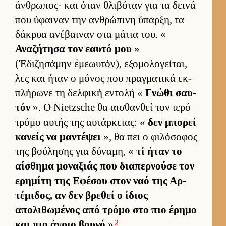
άν­θρωπος· και όταν θλιβόταν για τα δεινά
που ύφαι­ναν την αν­θρώπινη ύπαρ­ξη, τα
δάκρυα ανέβαι­ναν στα μάτια του. «
Αναζήτησα τον εαυτό μου
»
(Ἐδιζησάμην ἐμεωυτόν), εξομολογεί­ται,
λες και ήταν ο μόνος που πραγ­ματικά εκ­
πλήρωνε τη δελ­φική εντολή «
Γνώθι σαυ­
τόν
». Ο Nietzsche θα αι­σθαν­θεί τον ιερό
τρόμο αυ­τής της αυ­τάρ­κειας: «
δεν μπορεί
κανείς να μαντέψει
», θα πει ο φιλόσοφος
της βού­λησης για δύναμη, «
τί ήταν το
αί­σθημα μοναξιάς που δια­περ­νούσε τον
ερημίτη της Εφέσου στον ναό της Αρ­
τέμιδος, αν δεν βρεθεί ο ίδιος
απολιθωμένος από τρόμο στο πιο έρημο
2
και πιο άγριο βουνό
»
.