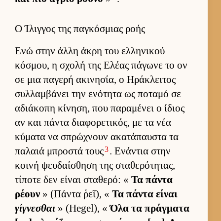
Ο Ίλιγγος της παγκόσμιας ροής
Ενώ στην άλλη άκρη του ελ­ληνικού
κόσμου, η σχολή της Ελέας πάγωνε το ον
σε μια παγερή ακινησία, ο Ηράκλει­τος
συλ­λαμ­βάνει την ενότητα ως ποταμό σε
αδιάκοπη κίνηση, που παραμένει ο ίδιος
αν και πάντα δια­φορετικός, με τα νέα
κύματα να σπρώχνουν ακατάπαυ­στα τα
3
παλαιά μπροστά τους
. Ενάντια στην
κοινή ψευ­δαί­σθηση της σταθερότητας,
τίποτε δεν εί­ναι σταθερό: «
Τα πάντα
ρέουν
» (Πάντα ῥεῖ), «
Τα πάντα εί­ναι
γίγνεσθαι
» (Hegel), «
Όλα τα πράγ­ματα