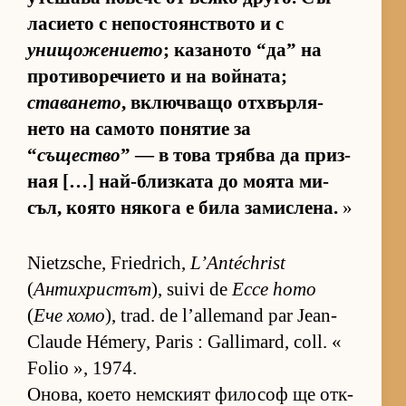
ла­си­ето с не­пос­то­ян­с­т­вото и с
унищожението
; ка­за­ното “да” на
про­ти­во­ре­чи­ето и на вой­на­та;
ставането
, включ­ващо от­х­вър­ля­
нето на са­мото по­ня­тие за
“
същество
” — в това трябва да приз­
ная […] най-близ­ката до мо­ята ми­
съл, ко­ято ня­кога е била за­мис­ле­на.
»
Nietzsche, Friedrich,
L’Antéchrist
(
Антихристът
), suivi de
Ecce homo
(
Ече хомо
), trad. de l’allemand par Jean-
Claude Hémery, Paris : Gallimard, coll. «
Folio », 1974.
Оно­ва, ко­ето нем­с­кият фи­ло­соф ще от­к­