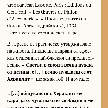
grec par Jean Laporte, Paris : Éditions du
Cerf, coll. « Les Œuvres de Philon
d’Alexandrie » (« Про­из­ве­де­ни­ята на
Фи­лон Алек­сан­д­рийски »), 1964.
Естетиката на космическата игра
В тър­сене на тра­ги­ческо ут­вър­ж­да­ване
на жи­во­та, Ницше ще нап­рави от ефес­
кия от­шел­ник най-близ­кия си пред­шес­т­
ве­ник. «
Све­тът, в сво­ята вечна нужда
от ис­ти­на, е […] вечно нуж­даещ се от
Хе­рак­лит
», ще за­яви той. И дру­га­де:
«
[…] об­щу­ва­нето с Хе­рак­лит ме
кара да се чув­с­т­вам по-сво­бодно и ме
уте­шава по­вече от всяко дру­го. Съг­