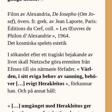
Fi­lon av Alex­and­ria,
De Io­sepho
(
Om Jo­
sef
), övers. fr. grek. av Jean La­por­te, Pa­ris:
Édi­tions du Cerf, coll. « Les Œuv­res de
Phi­lon d’A­lex­and­rie », 1964.
Det kosmiska spelets estetik
I sö­kan­det ef­ter ett tra­giskt be­ja­kande av
li­vet skall Nietz­sche göra ere­mi­ten från
Efe­sos till sin när­maste för­fa­der. «
Värl­
den, i sitt eviga be­hov av san­ning, be­hö­
ver […] evigt Herak­le­i­tos
», för­kun­nar
han. Och på an­nat håll:
«
[…] um­gänget med Herak­le­i­tos ger