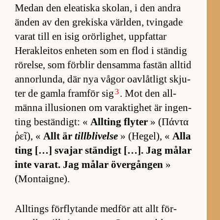
Me­dan den ele­a­tiska sko­lan, i den andra
än­den av den gre­kiska värl­den, tving­ade
va­rat till en isig orör­lig­het, upp­fat­tar
Herak­le­i­tos en­he­ten som en flod i stän­dig
rö­rel­se, som för­blir den­samma fastän all­tid
an­nor­lun­da, där nya vå­gor oav­låt­ligt skju­
3
ter de gamla fram­för sig
. Mot den all­
männa il­lu­sio­nen om var­ak­tighet är ing­en­
ting be­stän­digt: «
All­ting fly­ter
» (Πάντα
ῥεῖ), «
Allt är
tillblivelse
» (He­gel), «
Alla
ting […] sva­jar stän­digt […]. Jag må­lar
inte va­rat. Jag må­lar över­gången
»
(Mon­taig­ne).
All­tings för­fly­tande med­för att allt för­