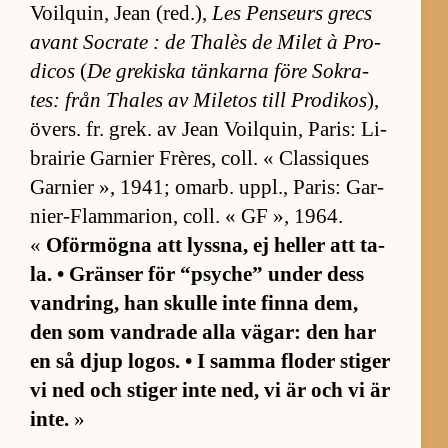
Voil­quin, Jean (red.),
Les Penseurs grecs
avant So­crate : de Thalès de Mi­let à Pro­
di­cos
(
De gre­kiska tän­karna före So­kra­
tes: från Tha­les av Mi­le­tos till Pro­di­kos
),
övers. fr. grek. av Jean Voil­quin, Pa­ris: Li­
brai­rie Gar­nier Frè­res, coll. « Clas­si­ques
Gar­nier », 1941; omarb. uppl., Pa­ris: Gar­
ni­er-Flam­ma­ri­on, coll. « GF », 1964.
«
Oför­mögna att lyss­na, ej hel­ler att ta­
la. • Grän­ser för “p­syche” un­der dess
vand­ring, han skulle inte finna dem,
den som vand­rade alla vä­gar: den har
en så djup lo­gos. • I samma flo­der sti­ger
vi ned och sti­ger inte ned, vi är och vi är
in­te.
»