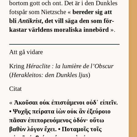
bortom gott och ont. Det är i den Dunk­les
fot­spår som Nietz­sche «
be­re­der sig att
bli
Antikrist
, det vill säga den som för­
kas­tar värl­dens mo­ra­liska in­ne­börd
».
Att gå vidare
Kring
Héraclite : la lumière de l’Obscur
(
Herakleitos: den Dunkles ljus
)
Citat
«
Ἀκοῦσαι οὐκ ἐπιστάμενοι οὐδ᾽ εἰπεῖν.
• Ψυχῆς πείρατα ἰὼν οὐκ ἂν ἐξεύροιο
πᾶσαν ἐπιπορευόμενος ὁδόν· οὕτω
βαθὺν λόγον ἔχει. • Ποταμοῖς τοῖς