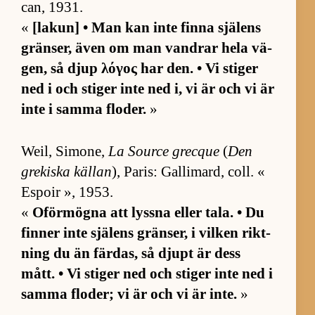
can, 1931.
«
[lakun] • Man kan inte finna sjä­lens
grän­ser, även om man vand­rar hela vä­
gen, så djup λόγος har den. • Vi sti­ger
ned i och sti­ger inte ned i, vi är och vi är
inte i samma flo­der.
»
Weil, Simo­ne,
La Source grec­que
(
Den
gre­kiska käl­lan
), Pa­ris: Gal­li­mard, coll. «
Es­poir », 1953.
«
Oför­mögna att lyssna el­ler ta­la. • Du
fin­ner inte sjä­lens grän­ser, i vil­ken rikt­
ning du än fär­das, så djupt är dess
mått. • Vi sti­ger ned och sti­ger inte ned i
samma flo­der; vi är och vi är in­te.
»