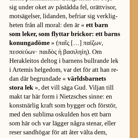
sig un­der oket av på­stådda fel, orätt­vi­sor,
mot­sä­gel­ser, li­dan­den, be­friar sig verk­lig­
he­ten från all mo­ral: den är «
ett barn
som le­ker, som flyt­tar brick­or: ett barns
ko­nung­a­döme
» (παῖς […] παίζων,
πεσσεύων· παιδὸς ἡ βασιληίη). Om
Herak­le­i­tos del­tog i bar­nens bull­rande lek
i Ar­te­mis hel­ge­dom, var det för att han re­
dan där be­grun­dade «
världs­bar­nets
stora lek
», det vill säga Gud. Vil­jan till
makt tar här form i Nietz­sches sin­ne: en
konst­när­lig kraft som byg­ger och för­stör,
med den sub­lima oskul­den hos ett barn
som här och var läg­ger några ste­nar, el­ler
re­ser sand­hö­gar för att åter välta dem,