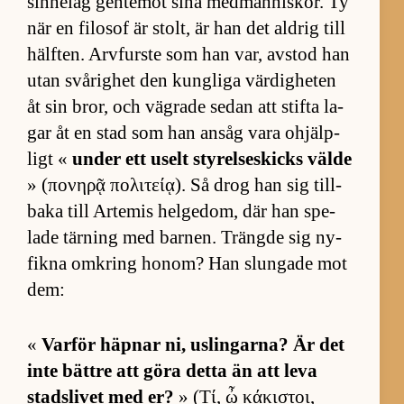
sin­ne­lag gent­emot sina med­män­ni­skor. Ty
när en fi­lo­sof är stolt, är han det ald­rig till
hälf­ten. Arv­furste som han var, av­stod han
utan svå­rig­het den kung­liga vär­dighe­ten
åt sin bror, och väg­rade se­dan att stifta la­
gar åt en stad som han an­såg vara ohjälp­
ligt «
un­der ett uselt sty­rel­se­skicks välde
» (πονηρᾷ πολιτείᾳ). Så drog han sig till­
baka till Ar­te­mis hel­ge­dom, där han spe­
lade tär­ning med bar­nen. Trängde sig ny­
fikna om­kring ho­nom? Han slung­ade mot
dem:
«
Var­för häp­nar ni, us­ling­ar­na? Är det
inte bättre att göra detta än att leva
stads­li­vet med er?
» (Τί, ὦ κάκιστοι,