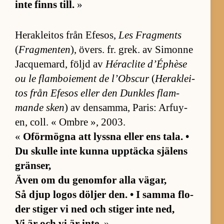
inte finns till.
»
Herak­le­i­tos från Efe­sos,
Les Frag­ments
(
Fragmenten
), övers. fr. grek. av Simonne
Jac­que­mard, följd av
Héraclite d’Ép­hèse
ou le flam­bo­i­e­ment de l’Ob­scur
(
Herak­le­i­
tos från Efe­sos el­ler den Dunk­les flam­
mande sken
) av den­sam­ma, Pa­ris: Ar­fuy­
en, coll. « Om­bre », 2003.
«
Oför­mögna att lyssna el­ler ens ta­la. •
Du skulle inte kunna upp­täcka sjä­lens
grän­ser,
Även om du ge­nom­for alla vä­gar,
Så djup lo­gos döl­jer den. • I samma flo­
der sti­ger vi ned och sti­ger inte ned,
Vi är och vi är in­te.
»