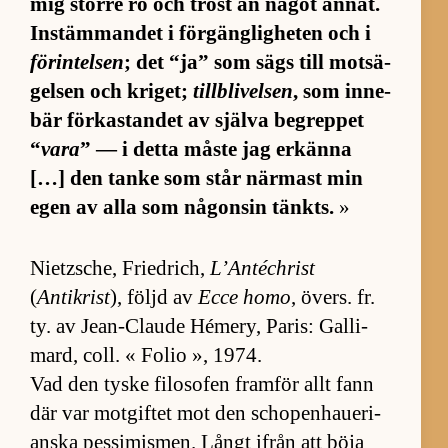
mig större ro och tröst än nå­got an­nat.
In­stäm­man­det i för­gäng­lig­he­ten och i
förintelsen
; det “ja” som sägs till mot­sä­
gel­sen och kri­get;
tillblivelsen
, som in­ne­
bär för­kas­tan­det av själva be­grep­pet
“
vara
” — i detta måste jag er­känna
[…] den tanke som står när­mast min
egen av alla som nå­gon­sin tänkts.
»
Nietz­sche, Fri­edrich,
L’Antéchrist
(
Antikrist
), följd av
Ecce homo
, övers. fr.
ty. av Jean-Claude Hé­me­ry, Pa­ris: Gal­li­
mard, coll. « Fo­lio », 1974.
Vad den tyske fi­lo­so­fen fram­för allt fann
där var mot­gif­tet mot den scho­pen­hau­e­ri­
anska pes­si­mis­men. Långt ifrån att böja