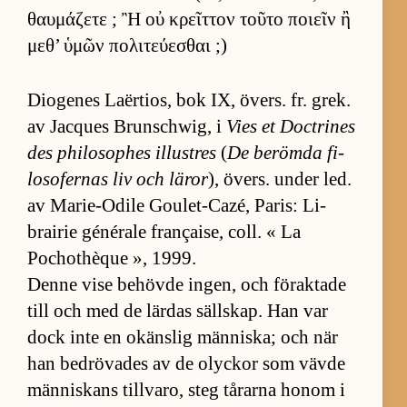
θαυμάζετε ; Ἢ οὐ κρεῖττον τοῦτο ποιεῖν ἢ
μεθ’ ὑμῶν πολιτεύεσθαι ;)
Di­o­ge­nes Laër­tios, bok IX, övers. fr. grek.
av Jac­ques Brunschwig, i
Vies et Doct­ri­nes
des phi­lo­sop­hes il­lust­res
(
De be­römda fi­
lo­so­fer­nas liv och lä­ror
), övers. un­der led.
av Marie-O­dile Gou­let-Ca­zé, Pa­ris: Li­
brai­rie gé­nérale françai­se, coll. « La
Pochot­hè­que », 1999.
Denne vise be­hövde in­g­en, och för­ak­tade
till och med de lär­das säll­skap. Han var
dock inte en okäns­lig män­ni­ska; och när
han be­drö­va­des av de olyckor som vävde
män­ni­skans till­va­ro, steg tå­rarna ho­nom i