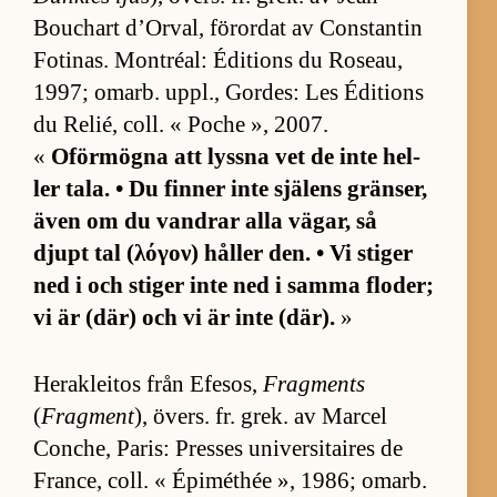
Bouchart d’Or­val, för­or­dat av Con­stan­tin
Fo­ti­nas. Montré­al: Édi­tions du Ro­se­au,
1997; omarb. uppl., Gord­es: Les Édi­tions
du Re­lié, coll. « Poche », 2007.
«
Oför­mögna att lyssna vet de inte hel­
ler ta­la. • Du fin­ner inte sjä­lens grän­ser,
även om du vand­rar alla vä­gar, så
djupt tal (λόγον) hål­ler den. • Vi sti­ger
ned i och sti­ger inte ned i samma flo­der;
vi är (där) och vi är inte (där).
»
Herak­le­i­tos från Efe­sos,
Fragments
(
Fragment
), övers. fr. grek. av Mar­cel
Con­che, Pa­ris: Pres­ses uni­ver­si­tai­res de
Fran­ce, coll. « Épi­mét­hée », 1986; omarb.