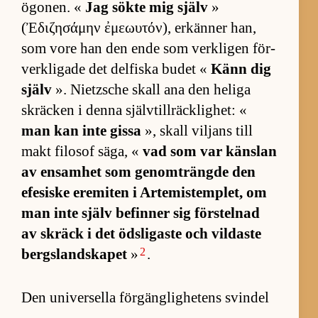
ögo­nen. «
Jag sökte mig själv
»
(Ἐδιζησάμην ἐμεωυτόν), er­kän­ner han,
som vore han den ende som verk­li­gen för­
verk­li­gade det del­fiska bu­det «
Känn dig
själv
». Nietz­sche skall ana den he­liga
skräcken i denna själv­till­räck­lig­het: «
man kan inte gissa
», skall vil­jans till
makt fi­lo­sof säga, «
vad som var käns­lan
av en­sam­het som ge­nom­trängde den
efe­siske ere­mi­ten i Ar­te­mis­temp­let, om
man inte själv be­fin­ner sig för­stel­nad
av skräck i det öds­li­gaste och vil­daste
2
bergs­land­ska­pet
»
.
Den universella förgänglighetens svindel