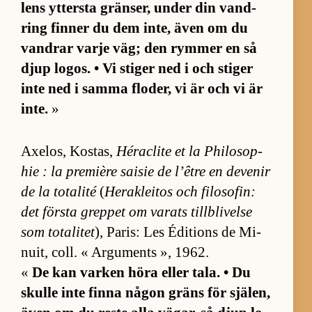
lens yt­tersta grän­ser, un­der din vand­
ring fin­ner du dem in­te, även om du
vand­rar varje väg; den rym­mer en så
djup lo­gos. • Vi sti­ger ned i och sti­ger
inte ned i samma flo­der, vi är och vi är
in­te.
»
Ax­el­os, Kos­tas,
Héraclite et la Phi­lo­sop­
hie : la pre­mière sa­i­sie de l’être en de­ve­nir
de la to­ta­lité
(
Herak­le­i­tos och fi­lo­so­fin:
det första grep­pet om va­rats till­bli­velse
som to­ta­li­tet
), Pa­ris: Les Édi­tions de Mi­
nu­it, coll. « Ar­gu­ments », 1962.
«
De kan var­ken höra el­ler ta­la. • Du
skulle inte finna nå­gon gräns för sjä­len,