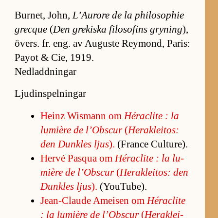
Bur­net, John,
L’Au­rore de la phi­lo­sop­hie
grec­que
(
Den gre­kiska fi­lo­so­fins gry­ning
),
övers. fr. eng. av Au­guste Rey­mond, Pa­ris:
Payot & Cie, 1919.
Nedladdningar
Ljudinspelningar
Heinz Wismann om
Héraclite : la
lu­mière de l’Ob­scur
(
Herak­le­i­tos:
den Dunk­les ljus
).
(France Cul­tu­re).
Hervé Pas­qua om
Héraclite : la lu­
mière de l’Ob­scur
(
Herak­le­i­tos: den
Dunk­les ljus
).
(Y­ou­Tu­be).
Jean-Claude Ame­i­sen om
Héraclite
: la lu­mière de l’Ob­scur
(
Herak­le­i­