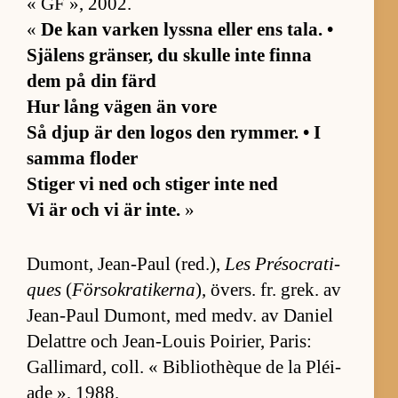
« GF », 2002.
«
De kan var­ken lyssna el­ler ens ta­la. •
Sjä­lens grän­ser, du skulle inte finna
dem på din färd
Hur lång vä­gen än vore
Så djup är den lo­gos den rym­mer. • I
samma flo­der
Sti­ger vi ned och sti­ger inte ned
Vi är och vi är in­te.
»
Du­mont, Jean-Paul (red.),
Les Pré­so­cra­ti­
ques
(
Försokratikerna
), övers. fr. grek. av
Jean-Paul Du­mont, med medv. av Da­niel
De­l­attre och Jean-Louis Poi­ri­er, Pa­ris:
Gal­li­mard, coll. « Bib­li­ot­hè­que de la Pléi­
ade », 1988.