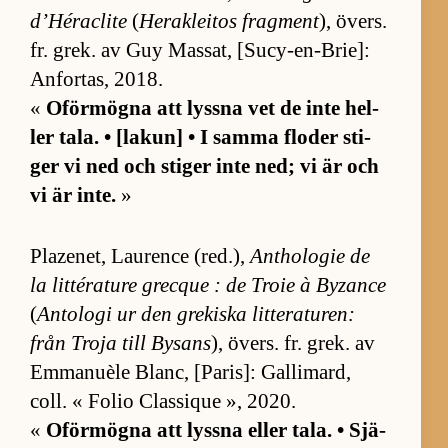
d’Héraclite
(
Herak­le­i­tos frag­ment
), övers.
fr. grek. av Guy Mas­sat, [Su­cy-en-Bri­e]:
An­for­tas, 2018.
«
Oför­mögna att lyssna vet de inte hel­
ler ta­la. • [lakun] • I samma flo­der sti­
ger vi ned och sti­ger inte ned; vi är och
vi är in­te.
»
Pla­ze­net, Lau­rence (red.),
Ant­ho­lo­gie de
la lit­téra­ture grec­que : de Troie à By­zance
(
An­to­logi ur den gre­kiska lit­te­ra­tu­ren:
från Troja till By­sans
), övers. fr. grek. av
Em­ma­nuèle Blanc, [Pa­ris]: Gal­li­mard,
coll. « Fo­lio Clas­si­que », 2020.
«
Oför­mögna att lyssna el­ler ta­la. • Sjä­