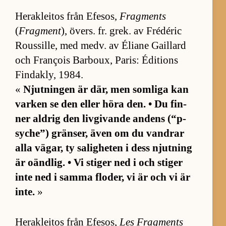
Herak­le­i­tos från Efe­sos,
Fragments
(
Fragment
), övers. fr. grek. av Frédé­ric
Rous­sil­le, med medv. av Éli­ane Gail­lard
och François Bar­boux, Pa­ris: Édi­tions
Fin­dak­ly, 1984.
«
Njut­ningen är där, men som­liga kan
var­ken se den el­ler höra den. • Du fin­
ner ald­rig den liv­gi­vande an­dens (“p­
syche”) grän­ser, även om du vand­rar
alla vä­gar, ty sa­lig­he­ten i dess njut­ning
är oänd­lig. • Vi sti­ger ned i och sti­ger
inte ned i samma flo­der, vi är och vi är
in­te.
»
Herak­le­i­tos från Efe­sos,
Les Frag­ments