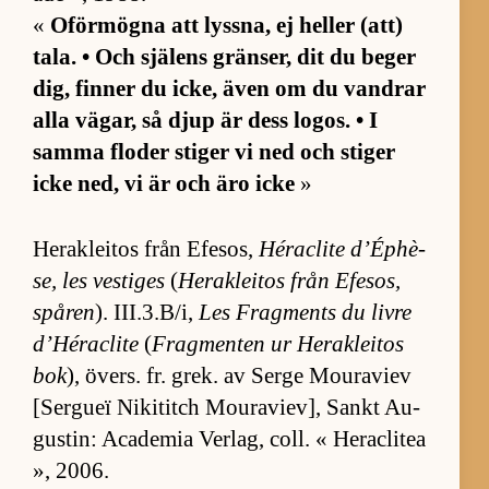
«
Oför­mögna att lyss­na, ej hel­ler (att)
ta­la. • Och sjä­lens grän­ser, dit du be­ger
dig, fin­ner du icke, även om du vand­rar
alla vä­gar, så djup är dess lo­gos. • I
samma flo­der sti­ger vi ned och sti­ger
icke ned, vi är och äro icke
»
Herak­le­i­tos från Efe­sos,
Héraclite d’Ép­hè­
se, les ve­stiges
(
Herak­le­i­tos från Efe­sos,
spå­ren
). III.3.­B/i,
Les Frag­ments du livre
d’Héraclite
(
Frag­men­ten ur Herak­le­i­tos
bok
), övers. fr. grek. av Serge Moura­viev
[Ser­gueï Ni­ki­titch Moura­vi­e­v], Sankt Au­
gus­tin: Aca­de­mia Ver­lag, coll. « He­racli­tea
», 2006.