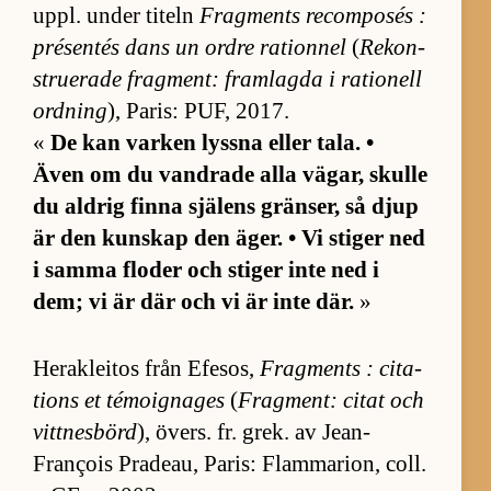
uppl. un­der ti­teln
Frag­ments re­com­po­sés :
pré­sen­tés dans un ordre ra­tion­nel
(
Re­kon­
stru­e­rade frag­ment: fram­lagda i ra­tio­nell
ord­ning
), Pa­ris: PUF, 2017.
«
De kan var­ken lyssna el­ler ta­la. •
Även om du vand­rade alla vä­gar, skulle
du ald­rig finna sjä­lens grän­ser, så djup
är den kun­skap den äger. • Vi sti­ger ned
i samma flo­der och sti­ger inte ned i
dem; vi är där och vi är inte där.
»
Herak­le­i­tos från Efe­sos,
Frag­ments : ci­ta­
tions et té­mo­igna­ges
(
Frag­ment: ci­tat och
vitt­nes­börd
), övers. fr. grek. av Jean-
François Pra­de­au, Pa­ris: Flam­ma­ri­on, coll.