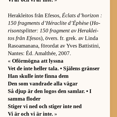
Herak­le­i­tos från Efe­sos,
Éclats d’ho­ri­zon :
150 frag­ments d’Héraclite d’Ép­hèse
(
Ho­
ri­sontsplit­ter: 150 frag­ment av Herak­le­i­
tos från Efe­sos
), övers. fr. grek. av Linda
Ra­so­a­ma­na­na, för­or­dat av Yves Bat­tisti­ni,
Nan­tes: Éd. Amalt­hée, 2007.
«
Oför­mögna att lyssna
Vet de inte hel­ler ta­la. • Sjä­lens grän­ser
Han skulle inte finna dem
Den som vand­rade alla vä­gar
Så djup är den lo­gos den sam­lar. • I
samma flo­der
Sti­ger vi ned och sti­ger inte ned
Vi är och vi är in­te.
»