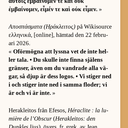
αὐτοῖς ἐμβαίνομέν τε καὶ οὐκ
ἐμβαίνομεν, εἶμέν τε καὶ οὐκ εἶμεν.
»
Αποσπάσματα (Ηράκλειτος)
på Wiki­source
ελληνικά, [on­li­ne], häm­tad den 22 feb­ru­
ari 2026.
«
Oför­mögna att lyssna vet de inte hel­
ler ta­la. • Du skulle inte finna sjä­lens
grän­ser, även om du vand­rade alla vä­
gar, så djup är dess lo­gos. • Vi sti­ger ned
i och sti­ger inte ned i samma flo­der; vi
är och vi är in­te.
»
Herak­le­i­tos från Efe­sos,
Héraclite : la lu­
mière de l’Ob­scur
(
Herak­le­i­tos: den
Dunk­les ljus
), övers. fr. grek. av Jean