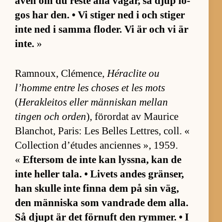
även om du reste alla vä­gar, så djup lo­
gos har den. • Vi sti­ger ned i och sti­ger
inte ned i samma flo­der. Vi är och vi är
in­te.
»
Ram­noux, Clé­mence,
Héraclite ou
l’homme entre les cho­ses et les mots
(
Herak­le­i­tos el­ler män­ni­skan mel­lan
tingen och or­den
), för­or­dat av Mau­rice
Blan­chot, Pa­ris: Les Bel­les Lett­res, coll. «
Col­lection d’é­tu­des an­ci­en­nes », 1959.
«
Ef­ter­som de inte kan lyss­na, kan de
inte hel­ler ta­la. • Li­vets an­des grän­ser,
han skulle inte finna dem på sin väg,
den män­ni­ska som vand­rade dem al­la.
Så djupt är det för­nuft den rym­mer. • I