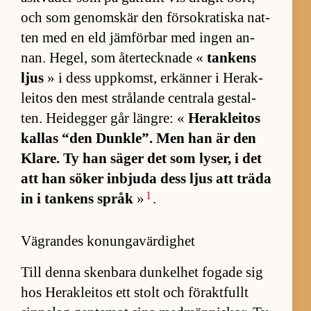
och som ge­nom­skär den för­so­kra­tiska nat­
ten med en eld jäm­för­bar med ingen an­
nan. He­gel, som åter­teck­nade «
tan­kens
ljus
» i dess upp­komst, er­kän­ner i Herak­
le­i­tos den mest strå­lande cen­trala ge­stal­
ten. Hei­deg­ger går läng­re: «
Herak­le­i­tos
kal­las “den Dunk­le”. Men han är den
Kla­re. Ty han sä­ger det som ly­ser, i det
att han sö­ker in­bjuda dess ljus att träda
1
in i tan­kens språk
»
.
Vägrandes konungavärdighet
Till denna sken­bara dun­kel­het fo­gade sig
hos Herak­le­i­tos ett stolt och för­akt­fullt