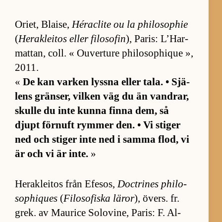
Ori­et, Blai­se,
Héraclite ou la phi­lo­sop­hie
(
Herak­le­i­tos el­ler fi­lo­so­fin
), Pa­ris: L’Har­
mat­tan, coll. « Ou­ver­ture phi­lo­sop­hi­que »,
2011.
«
De kan var­ken lyssna el­ler ta­la. • Sjä­
lens grän­ser, vil­ken väg du än vand­rar,
skulle du inte kunna finna dem, så
djupt för­nuft rym­mer den. • Vi sti­ger
ned och sti­ger inte ned i samma flod, vi
är och vi är in­te.
»
Herak­le­i­tos från Efe­sos,
Doct­ri­nes phi­lo­
sop­hi­ques
(
Fi­lo­so­fiska lä­ror
), övers. fr.
grek. av Mau­rice So­lo­vi­ne, Pa­ris: F. Al­