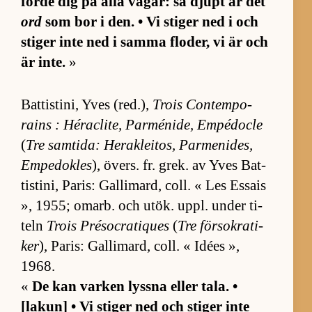
förde dig på alla vä­gar: så djupt är det
ord
som bor i den. • Vi sti­ger ned i och
sti­ger inte ned i samma flo­der, vi är och
är in­te.
»
Bat­tisti­ni, Yves (red.),
Trois Con­tem­po­
rains : Héracli­te, Par­mé­ni­de, Em­pé­docle
(
Tre sam­ti­da: Herak­le­i­tos, Par­me­ni­des,
Em­pe­do­k­les
), övers. fr. grek. av Yves Bat­
tisti­ni, Pa­ris: Gal­li­mard, coll. « Les Es­sais
», 1955; omarb. och ut­ök. uppl. un­der ti­
teln
Trois Pré­so­cra­ti­ques
(
Tre för­so­kra­ti­
ker
), Pa­ris: Gal­li­mard, coll. « Idées »,
1968.
«
De kan var­ken lyssna el­ler ta­la. •
[lakun] • Vi sti­ger ned och sti­ger inte