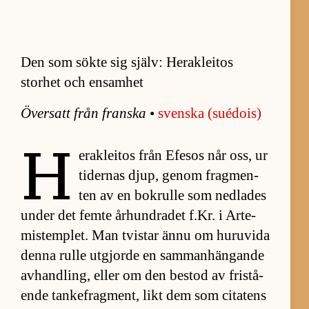
Den som sökte sig själv: Herakleitos
storhet och ensamhet
Över­satt från franska
•
svenska (sué­do­is)
H
erak­le­i­tos från Efe­sos når oss, ur
ti­der­nas djup, ge­nom frag­men­
ten av en bo­krulle som ned­la­des
un­der det femte år­hun­dra­det f.Kr. i Ar­te­
mis­temp­let. Man tvis­tar ännu om hu­ru­vida
denna rulle ut­gjorde en sam­man­häng­ande
av­hand­ling, el­ler om den be­stod av fri­stå­
ende tan­ke­frag­ment, likt dem som ci­ta­tens