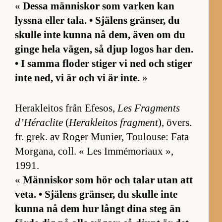
«
Dessa män­ni­skor som var­ken kan
lyssna el­ler ta­la. • Sjä­lens grän­ser, du
skulle inte kunna nå dem, även om du
ginge hela vä­gen, så djup lo­gos har den.
• I samma flo­der sti­ger vi ned och sti­ger
inte ned, vi är och vi är in­te.
»
Herak­le­i­tos från Efe­sos,
Les Frag­ments
d’Héraclite
(
Herak­le­i­tos frag­ment
), övers.
fr. grek. av Ro­ger Mu­ni­er, Tou­lou­se: Fata
Mor­ga­na, coll. « Les Im­mé­mo­ri­aux »,
1991.
«
Män­ni­skor som hör och ta­lar utan att
ve­ta. • Sjä­lens grän­ser, du skulle inte
kunna nå dem hur långt dina steg än