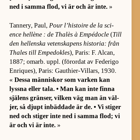
ned i samma flod, vi är och är in­te.
»
Tan­ne­ry, Pa­ul,
Pour l’his­toire de la sci­
ence hellène : de Thalès à Em­pé­docle
(
Till
den hel­lenska ve­ten­ska­pens his­to­ria: från
Tha­les till Em­pe­do­k­les
), Pa­ris: F. Al­can,
1887; omarb. uppl. (för­or­dat av Fe­de­rigo
En­ri­ques), Pa­ris: Gaut­hi­er-Vil­lars, 1930.
«
Dessa män­ni­skor som var­ken kan
lyssna el­ler ta­la. • Man kan inte finna
sjä­lens grän­ser, vil­ken väg man än väl­
jer, så djupt in­bäd­dade är de. • Vi sti­ger
ned och sti­ger inte ned i samma flod; vi
är och vi är in­te.
»