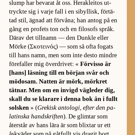
slump har be­va­rat åt oss. Herak­le­i­tos ut­
tryckte sig i varje fall i en si­byl­lisk, för­tä­
tad stil, äg­nad att för­vå­na; han an­tog på en
gång en pro­fets ton och en fi­lo­sofs språk.
Därav det till­namn — den Dunkle el­ler
Mörke (Σκοτεινός) — som så ofta fo­gats
till hans namn, men som inte desto mindre
fö­re­fal­ler mig över­dri­vet: «
För­visso är
[hans] läs­ning till en bör­jan svår och
mö­do­sam. Nat­ten är mörk, mörk­ret
tät­nar. Men om en in­vigd väg­le­der dig,
skall du se kla­rare i denna bok än i fullt
sol­sken
» (
Gre­kisk an­to­lo­gi, ef­ter den pa­
la­tinska hand­skrif­ten
). De glim­tar som
åter­står av hans lära är som blix­tar ur ett
åsk­vä­der som på gåt­fullt vis dra­git bort,