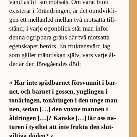
vand­las till sin mot­sats. Om va­rat blott
ex­i­ste­rar i för­änd­ring­en, är det ound­vik­li­
gen ett mel­lan­led mel­lan två mot­satta till­
stånd; i varje ögon­blick står man in­för
denna ogrip­bara gräns där två mot­satta
egen­ska­per be­rörs. En fruk­tans­värd lag
som gäl­ler män­ni­skan själv, vars varje ål­
der är den fö­re­gå­en­des död:
«
Har inte späd­bar­net för­svun­nit i bar­
net, och bar­net i gos­sen, yng­lingen i
ton­åring­en, ton­åringen i den unge man­
nen, se­dan […] den vuxne man­nen i
åld­ringen […]? Kanske […] lär oss na­
tu­ren i tyst­het att inte frukta den slut­
gil­tiga dö­den?
»