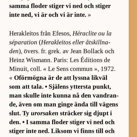
samma flo­der sti­ger vi ned och sti­ger
inte ned, vi är och vi är in­te.
»
Herak­le­i­tos från Efe­sos,
Héraclite ou la
sé­pa­ra­tion
(
Herak­le­i­tos el­ler åt­skill­na­
den
), övers. fr. grek. av Jean Bollack och
Heinz Wismann. Pa­ris: Les Édi­tions de
Mi­nu­it, coll. « Le Sens com­mun », 1972.
«
Oför­mögna är de att lyssna lik­väl
som att ta­la. • Sjä­lens yt­tersta punkt,
man skulle inte kunna nå den vand­ran­
de, även om man ginge ända till vä­gens
slut. Ty
urorsaken
sträcker sig djupt i
den. • I samma flo­der sti­ger vi ned och
sti­ger inte ned. Lik­som vi finns till och