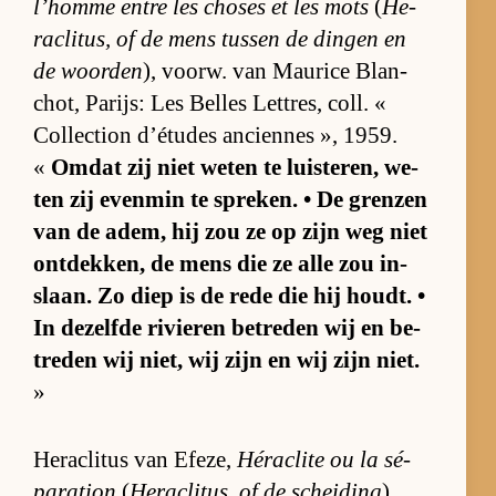
l’homme en­tre les cho­ses et les mots
(
He­
ra­cli­tus, of de mens tus­sen de din­gen en
de woor­den
), voorw. van Maurice Blan­
chot, Pa­rijs: Les Bel­les Let­tres, coll. «
Col­lec­tion d’é­tu­des an­ci­en­nes », 1959.
«
Om­dat zij niet we­ten te luis­te­ren, we­
ten zij even­min te spre­ken. • De gren­zen
van de adem, hij zou ze op zijn weg niet
ont­dek­ken, de mens die ze alle zou in­
slaan. Zo diep is de rede die hij houdt. •
In de­zelfde ri­vie­ren be­tre­den wij en be­
tre­den wij niet, wij zijn en wij zijn niet.
»
He­ra­cli­tus van Efe­ze,
Hé­ra­clite ou la sé­
pa­ra­tion
(
He­ra­cli­tus, of de schei­ding
),