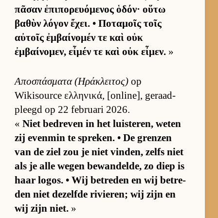
πᾶσαν ἐπιπορευόμενος ὁδόν· οὕτω
βαθὺν λόγον ἔχει. • Ποταμοῖς τοῖς
αὐτοῖς ἐμβαίνομέν τε καὶ οὐκ
ἐμβαίνομεν, εἶμέν τε καὶ οὐκ εἶμεν.
»
Αποσπάσματα (Ηράκλειτος)
op
Wikisource ελληνικά, [on­li­ne], ge­raad­
pleegd op 22 fe­bru­ari 2026.
«
Niet be­dre­ven in het luis­te­ren, we­ten
zij even­min te spre­ken. • De gren­zen
van de ziel zou je niet vin­den, zelfs niet
als je alle we­gen be­wan­del­de, zo diep is
haar lo­gos. • Wij be­tre­den en wij be­tre­
den niet de­zelfde ri­vie­ren; wij zijn en
wij zijn niet.
»