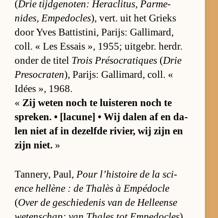
(
Drie tijd­ge­no­ten: He­ra­cli­tus, Par­me­
nides, Em­pe­do­cles
), vert. uit het Grieks
door Yves Bat­tis­ti­ni, Pa­rijs: Gal­li­mard,
coll. « Les Es­sais », 1955; uit­ge­br. her­dr.
on­der de ti­tel
Trois Préso­cra­tiques
(
Drie
Pre­so­cra­ten
), Pa­rijs: Gal­li­mard, coll. «
Idées », 1968.
«
Zij we­ten noch te luis­te­ren noch te
spre­ken. • [la­cu­ne] • Wij da­len af en da­
len niet af in de­zelfde ri­vier, wij zijn en
zijn niet.
»
Tan­ne­ry, Paul,
Pour l’his­toire de la sci­
ence hel­lène : de Thalès à Em­pé­do­cle
(
Over de ge­schie­de­nis van de Hel­leense
we­ten­schap: van Tha­les tot Em­pe­do­cles
),