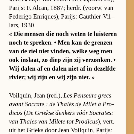
Pa­rijs: F. Al­can, 1887; her­dr. (voorw. van
Fe­de­rigo En­riques), Pa­rijs: Gau­thier-Vil­
lars, 1930.
«
Die men­sen die noch we­ten te luis­te­ren
noch te spre­ken. • Men kan de gren­zen
van de ziel niet vin­den, welke weg men
ook in­slaat, zo diep zijn zij ver­zon­ken. •
Wij da­len af en da­len niet af in de­zelfde
ri­vier; wij zijn en wij zijn niet.
»
Voilquin, Jean (red.),
Les Pen­seurs grecs
avant So­crate : de Thalès de Mi­let à Pro­
di­cos
(
De Griekse den­kers vóór So­cra­tes:
van Tha­les van Mi­lete tot Pro­di­cus
), vert.
uit het Grieks door Jean Voilquin, Pa­rijs: