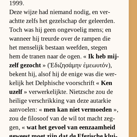
1999.
Deze wijze had nie­mand no­dig, en ver­
achtte zelfs het ge­zel­schap der ge­leer­den.
Toch was hij geen on­ge­voe­lig mens; en
wan­neer hij treurde over de ram­pen die
het men­se­lijk be­staan weef­den, ste­gen
hem de tra­nen naar de ogen. «
Ik heb mij­
zelf ge­zocht
» (Ἐδιζησάμην ἐμεωυτόν),
be­kent hij, alsof hij de enige was die wer­
ke­lijk het Delphi­sche voor­schrift «
Ken
uzelf
» ver­wer­ke­lijk­te. Nietz­sche zou de
hei­lige ver­schrik­king van deze au­tar­kie
aan­voe­len: «
men kan niet ver­moe­den
»,
zou de fi­lo­soof van de wil tot macht zeg­
gen, «
wat het ge­voel van een­zaam­heid
ge­weest moet zijn dat de Efe­zi­sche klui­