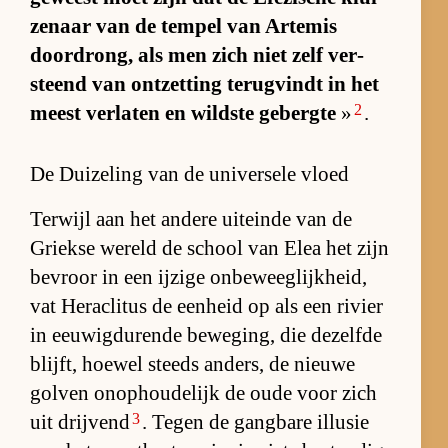
ze­naar van de tem­pel van Ar­te­mis
door­drong, als men zich niet zelf ver­
steend van ont­zet­ting te­rug­vindt in het
2
meest ver­la­ten en wild­ste ge­bergte
»
.
De Duizeling van de universele vloed
Ter­wijl aan het an­dere uit­einde van de
Griekse we­reld de school van Elea het zijn
be­vroor in een ij­zige on­be­weeg­lijk­heid,
vat He­ra­cli­tus de een­heid op als een ri­vier
in eeu­wig­du­rende be­we­ging, die de­zelfde
blijft, hoe­wel steeds an­ders, de nieuwe
gol­ven on­op­hou­de­lijk de oude voor zich
3
uit drij­vend
. Te­gen de gang­bare il­lu­sie