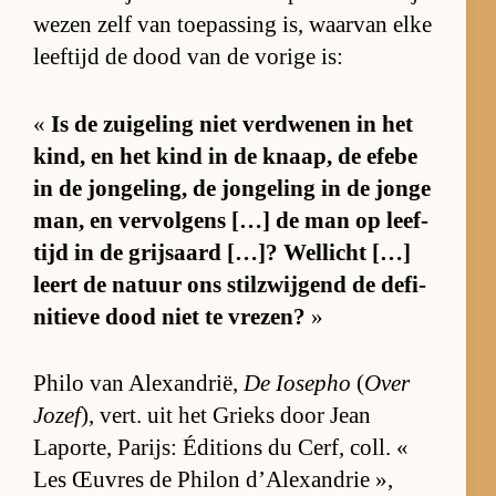
we­zen zelf van toe­pas­sing is, waar­van elke
leef­tijd de dood van de vo­rige is:
«
Is de zui­ge­ling niet ver­dwe­nen in het
kind, en het kind in de knaap, de efebe
in de jon­ge­ling, de jon­ge­ling in de jonge
man, en ver­vol­gens […] de man op leef­
tijd in de grijs­aard […]? Wel­licht […]
leert de na­tuur ons stil­zwij­gend de de­fi­
ni­tieve dood niet te vre­zen?
»
Philo van Alexan­drië,
De Io­sepho
(
Over
Jo­zef
), vert. uit het Grieks door Jean
Lapor­te, Pa­rijs: Édi­ti­ons du Cerf, coll. «
Les Œu­vres de Phi­lon d’A­lexan­drie »,