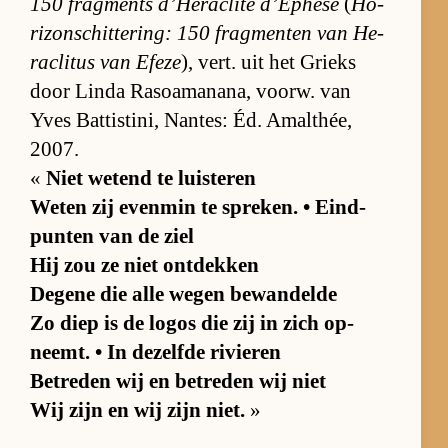
150 frag­ments d’Hé­ra­clite d’É­p­hèse
(
Ho­
ri­zon­schit­te­ring: 150 frag­men­ten van He­
ra­cli­tus van Efeze
), vert. uit het Grieks
door Linda Ra­soama­na­na, voorw. van
Yves Bat­tis­ti­ni, Na­n­tes: Éd. Amal­thée,
2007.
«
Niet we­tend te luis­te­ren
We­ten zij even­min te spre­ken. • Eind­
pun­ten van de ziel
Hij zou ze niet ont­dek­ken
De­gene die alle we­gen be­wan­delde
Zo diep is de lo­gos die zij in zich op­
neemt. • In de­zelfde ri­vie­ren
Be­tre­den wij en be­tre­den wij niet
Wij zijn en wij zijn niet.
»