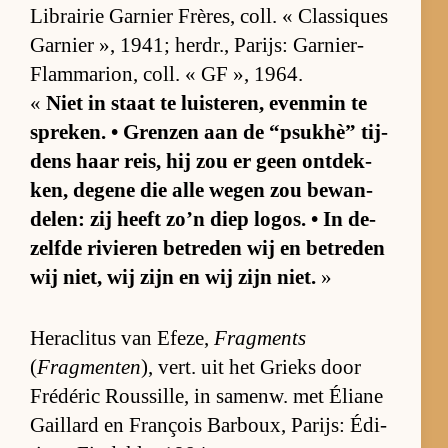
Li­brai­rie Gar­nier Frères, coll. « Clas­siques
Gar­nier », 1941; her­dr., Pa­rijs: Gar­nier-
Flam­ma­ri­on, coll. « GF », 1964.
«
Niet in staat te luis­te­ren, even­min te
spre­ken. • Gren­zen aan de “p­suk­hè” tij­
dens haar reis, hij zou er geen ont­dek­
ken, de­gene die alle we­gen zou be­wan­
de­len: zij heeft zo’n diep lo­gos. • In de­
zelfde ri­vie­ren be­tre­den wij en be­tre­den
wij niet, wij zijn en wij zijn niet.
»
He­ra­cli­tus van Efe­ze,
Fragments
(
Fragmenten
), vert. uit het Grieks door
Fré­dé­ric Rous­sil­le, in sa­menw. met Éli­ane
Gail­lard en François Bar­boux, Pa­rijs: Édi­