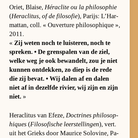
Oriet, Blai­se,
Hé­ra­clite ou la phi­lo­so­p­hie
(
He­ra­cli­tus, of de fi­lo­so­fie
), Pa­rijs: L’Har­
mat­tan, coll. « Ou­ver­ture phi­lo­so­p­hique »,
2011.
«
Zij we­ten noch te luis­te­ren, noch te
spre­ken. • De grens­pa­len van de ziel,
welke weg je ook be­wan­delt, zou je niet
kun­nen ont­dek­ken, zo diep is de rede
die zij be­vat. • Wij da­len af en da­len
niet af in de­zelfde ri­vier, wij zijn en zijn
niet.
»
He­ra­cli­tus van Efe­ze,
Doc­tri­nes phi­lo­so­p­
hiques
(
Fi­lo­so­fi­sche leer­stel­lin­gen
), vert.
uit het Grieks door Maurice So­lo­vi­ne, Pa­