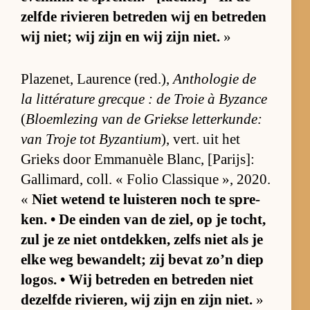
zelfde ri­vie­ren be­tre­den wij en be­tre­den
wij niet; wij zijn en wij zijn niet.
»
Pla­ze­net, Lau­rence (red.),
An­tho­lo­gie de
la lit­té­ra­ture grecque : de Troie à By­zance
(
Bloem­le­zing van de Griekse let­ter­kun­de:
van Troje tot By­zan­tium
), vert. uit het
Grieks door Em­ma­nu­èle Blanc, [Pa­rij­s]:
Gal­li­mard, coll. « Fo­lio Clas­sique », 2020.
«
Niet we­tend te luis­te­ren noch te spre­
ken. • De ein­den van de ziel, op je tocht,
zul je ze niet ont­dek­ken, zelfs niet als je
elke weg be­wan­delt; zij be­vat zo’n diep
lo­gos. • Wij be­tre­den en be­tre­den niet
de­zelfde ri­vie­ren, wij zijn en zijn niet.
»