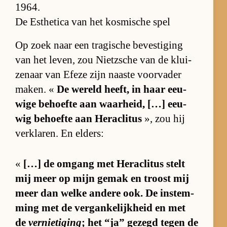
1964.
De Esthetica van het kosmische spel
Op zoek naar een tra­gi­sche be­ves­ti­ging
van het le­ven, zou Nietz­sche van de klui­
ze­naar van Efeze zijn naaste voor­va­der
ma­ken. «
De we­reld heeft, in haar eeu­
wige be­hoefte aan waar­heid, […] eeu­
wig be­hoefte aan He­ra­cli­tus
», zou hij
ver­kla­ren. En el­ders:
«
[…] de om­gang met He­ra­cli­tus stelt
mij meer op mijn ge­mak en troost mij
meer dan welke an­dere ook. De in­stem­
ming met de ver­gan­ke­lijk­heid en met
de
vernietiging
; het “ja” ge­zegd te­gen de