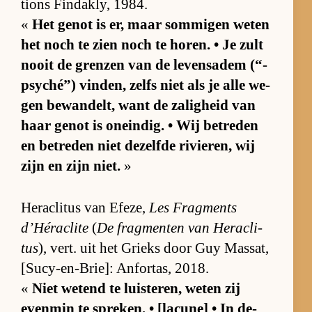
ti­ons Fin­dak­ly, 1984.
«
Het ge­not is er, maar som­mi­gen we­ten
het noch te zien noch te ho­ren. • Je zult
nooit de gren­zen van de le­vens­adem (“­
psy­ché”) vin­den, zelfs niet als je alle we­
gen be­wan­delt, want de za­lig­heid van
haar ge­not is on­ein­dig. • Wij be­tre­den
en be­tre­den niet de­zelfde ri­vie­ren, wij
zijn en zijn niet.
»
He­ra­cli­tus van Efe­ze,
Les Frag­ments
d’Hé­ra­clite
(
De frag­men­ten van He­ra­cli­
tus
), vert. uit het Grieks door Guy Mas­sat,
[Su­cy-en-Brie]: An­for­tas, 2018.
«
Niet we­tend te luis­te­ren, we­ten zij
even­min te spre­ken. • [la­cu­ne] • In de­