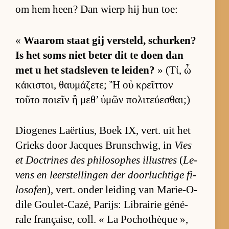
om hem heen? Dan wierp hij hun toe:
«
Waarom staat gij ver­steld, schur­ken?
Is het soms niet be­ter dit te doen dan
met u het stads­le­ven te lei­den?
» (Τί, ὦ
κάκιστοι, θαυμάζετε; Ἢ οὐ κρεῖττον
τοῦτο ποιεῖν ἢ μεθ’ ὑμῶν πολιτεύεσθαι;)
Di­o­ge­nes Laër­ti­us, Boek IX, vert. uit het
Grieks door Jacques Brun­schwig, in
Vies
et Doc­tri­nes des phi­lo­sop­hes il­lu­stres
(
Le­
vens en leer­stel­lin­gen der door­luch­tige fi­
lo­so­fen
), vert. on­der lei­ding van Ma­rie-O­
dile Gou­let-Ca­zé, Pa­rijs: Li­brai­rie gé­né­
rale françai­se, coll. « La Po­cho­thèque »,