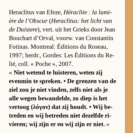
He­ra­cli­tus van Efe­ze,
Hé­ra­clite : la lu­mi­
ère de l’Ob­scur
(
He­ra­cli­tus: het licht van
de Duis­tere
), vert. uit het Grieks door Jean
Bou­chart d’Or­val, voorw. van Con­stan­tin
Fo­ti­n­as. Montre­al: Édi­ti­ons du Ro­se­au,
1997; her­dr., Gor­des: Les Édi­ti­ons du Re­
lié, coll. « Po­che », 2007.
«
Niet we­tend te luis­te­ren, we­ten zij
even­min te spre­ken. • De gren­zen van de
ziel zou je niet vin­den, zelfs niet als je
alle we­gen be­wan­del­de, zo diep is het
ver­toog (λόγον) dat zij houdt. • Wij be­
tre­den en wij be­tre­den niet de­zelfde ri­
vie­ren; wij zijn er en wij zijn er niet.
»