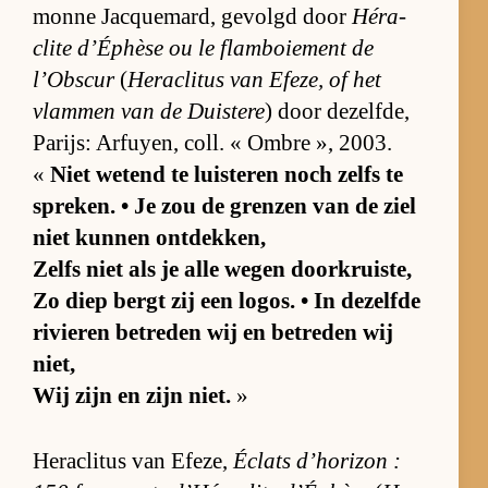
monne Jacque­mard, ge­volgd door
Hé­ra­
clite d’É­p­hèse ou le flam­boi­e­ment de
l’Ob­scur
(
He­ra­cli­tus van Efe­ze, of het
vlam­men van de Duis­tere
) door de­zelf­de,
Pa­rijs: Ar­fuy­en, coll. « Om­bre », 2003.
«
Niet we­tend te luis­te­ren noch zelfs te
spre­ken. • Je zou de gren­zen van de ziel
niet kun­nen ont­dek­ken,
Zelfs niet als je alle we­gen door­kruis­te,
Zo diep bergt zij een lo­gos. • In de­zelfde
ri­vie­ren be­tre­den wij en be­tre­den wij
niet,
Wij zijn en zijn niet.
»
He­ra­cli­tus van Efe­ze,
Éclats d’ho­ri­zon :