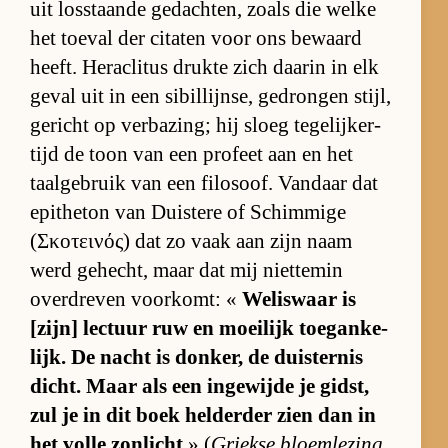
uit los­staande ge­dach­ten, zo­als die welke
het toe­val der ci­ta­ten voor ons be­waard
heeft. He­ra­cli­tus drukte zich daarin in elk
ge­val uit in een si­bil­lijn­se, ge­dron­gen stijl,
ge­richt op ver­ba­zing; hij sloeg te­ge­lij­ker­
tijd de toon van een pro­feet aan en het
taal­ge­bruik van een fi­lo­soof. Van­daar dat
epi­the­ton van Duis­tere of Schim­mige
(Σκοτεινός) dat zo vaak aan zijn naam
werd ge­hecht, maar dat mij niet­te­min
over­dre­ven voor­komt: «
Wel­is­waar is
[zijn] lec­tuur ruw en moei­lijk toe­gan­ke­
lijk. De nacht is don­ker, de duis­ter­nis
dicht. Maar als een in­ge­wijde je gidst,
zul je in dit boek hel­der­der zien dan in
het volle zon­licht
» (
Griekse bloem­le­zing,