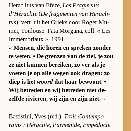
He­ra­cli­tus van Efe­ze,
Les Frag­ments
d’Hé­ra­clite
(
De frag­men­ten van He­ra­cli­
tus
), vert. uit het Grieks door Ro­ger Mu­
nier, Tou­lou­se: Fata Mor­ga­na, coll. « Les
Im­mé­mo­ri­aux », 1991.
«
Men­sen, die ho­ren en spre­ken zon­der
te we­ten. • De gren­zen van de ziel, je zou
ze niet kun­nen be­rei­ken, zo ver als je
voe­ten je op alle we­gen ook dra­gen: zo
diep is het
woord
dat haar be­woont. •
Wij be­tre­den en wij be­tre­den niet de­
zelfde ri­vie­ren, wij zijn en zijn niet.
»
Bat­tis­ti­ni, Yves (red.),
Trois Con­tem­po­
rains : Hé­ra­cli­te, Par­mé­nide, Em­pé­do­cle