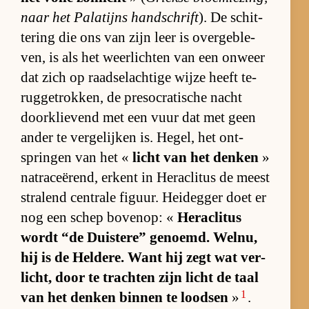
naar het Pa­la­tijns hand­schrift
). De schit­
te­ring die ons van zijn leer is over­ge­ble­
ven, is als het weer­lich­ten van een on­weer
dat zich op raad­sel­ach­tige wijze heeft te­
rug­ge­trok­ken, de pre­so­cra­ti­sche nacht
door­klie­vend met een vuur dat met geen
an­der te ver­ge­lij­ken is. He­gel, het ont­
sprin­gen van het «
licht van het den­ken
»
na­t­ra­ce­ë­rend, er­kent in He­ra­cli­tus de meest
stra­lend cen­trale fi­guur. Heid­eg­ger doet er
nog een schep bo­ven­op: «
He­ra­cli­tus
wordt “de Duis­te­re” ge­noemd. Wel­nu,
hij is de Hel­de­re. Want hij zegt wat ver­
licht, door te trach­ten zijn licht de taal
1
van het den­ken bin­nen te lood­sen
»
.