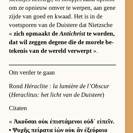
om ze op­nieuw om­ver te wer­pen, aan gene
zijde van goed en kwaad. Het is in de
voet­spo­ren van de Duis­tere dat Nietz­sche
«
zich op­maakt de
Antichrist
te wor­den,
dat wil zeg­gen de­gene die de mo­rele be­
te­ke­nis van de we­reld ver­werpt
».
Om verder te gaan
Rond
Héraclite : la lumière de l’Obscur
(
Heraclitus: het licht van de Duistere
)
Citaten
«
Ἀκοῦσαι οὐκ ἐπιστάμενοι οὐδ᾽ εἰπεῖν.
• Ψυχῆς πείρατα ἰὼν οὐκ ἂν ἐξεύροιο