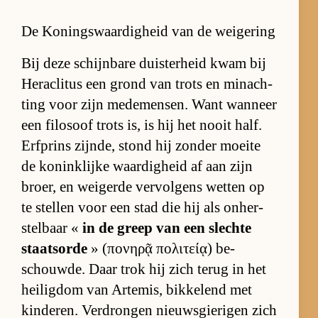
De Koningswaardigheid van de weigering
Bij deze schijn­bare duis­ter­heid kwam bij
He­ra­cli­tus een grond van trots en min­ach­
ting voor zijn me­de­men­sen. Want wan­neer
een fi­lo­soof trots is, is hij het nooit half.
Erf­prins zijn­de, stond hij zon­der moeite
de ko­nink­lijke waar­dig­heid af aan zijn
broer, en wei­gerde ver­vol­gens wet­ten op
te stel­len voor een stad die hij als on­her­
stel­baar «
in de greep van een slechte
staats­orde
» (πονηρᾷ πολιτείᾳ) be­
schouw­de. Daar trok hij zich te­rug in het
hei­lig­dom van Ar­te­mis, bik­ke­lend met
kin­de­ren. Ver­dron­gen nieuws­gie­ri­gen zich