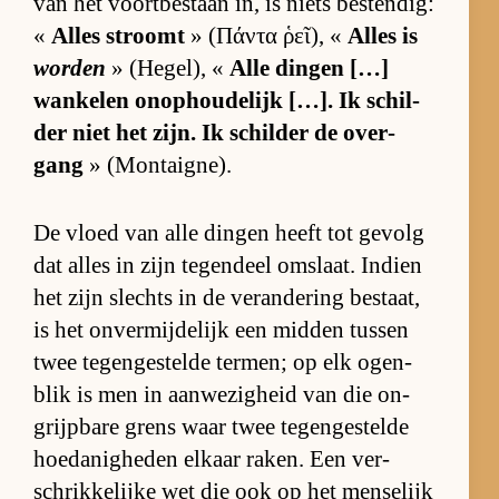
van het voort­be­staan in, is niets be­sten­dig:
«
Al­les stroomt
» (Πάντα ῥεῖ), «
Al­les is
worden
» (He­gel), «
Alle din­gen […]
wan­ke­len on­op­hou­de­lijk […]. Ik schil­
der niet het zijn. Ik schil­der de over­
gang
» (Mon­taig­ne).
De vloed van alle din­gen heeft tot ge­volg
dat al­les in zijn te­gen­deel om­slaat. In­dien
het zijn slechts in de ver­an­de­ring be­staat,
is het on­ver­mij­de­lijk een mid­den tus­sen
twee te­gen­ge­stelde ter­men; op elk ogen­
blik is men in aan­we­zig­heid van die on­
grijp­bare grens waar twee te­gen­ge­stelde
hoe­da­nig­he­den el­kaar ra­ken. Een ver­
schrik­ke­lijke wet die ook op het men­se­lijk