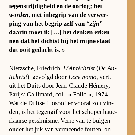
te­gen­strij­dig­heid en de oor­log; het
worden
, met in­be­grip van de ver­wer­
ping van het be­grip zelf van “
zijn
” —
daarin moet ik […] het den­ken er­ken­
nen dat het dichtst bij het mijne staat
dat ooit ge­dacht is.
»
Nietz­sche, Frie­d­rich,
L’Antéchrist
(
De An­
ti­christ
), ge­volgd door
Ecce homo
, vert.
uit het Duits door Je­an-Claude Hé­mery,
Pa­rijs: Gal­li­mard, coll. « Fo­lio », 1974.
Wat de Duitse fi­lo­soof er vooral zou vin­
den, is het te­gen­gif voor het scho­pen­hau­e­
ri­aanse pes­si­mis­me. Verre van te bui­gen
on­der het juk van ver­meende fou­ten, on­