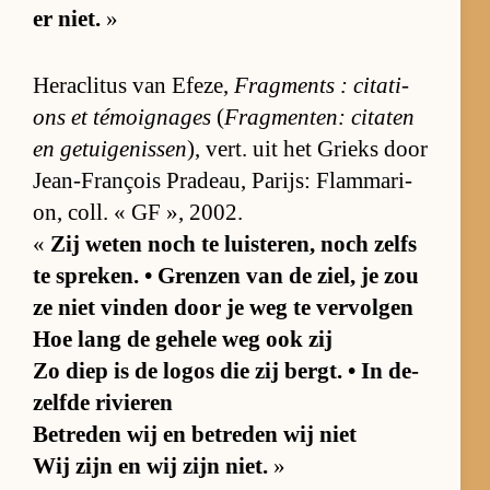
er niet.
»
He­ra­cli­tus van Efe­ze,
Frag­ments : ci­ta­ti­
ons et té­moig­na­ges
(
Frag­men­ten: ci­ta­ten
en ge­tui­ge­nis­sen
), vert. uit het Grieks door
Je­an-François Pra­deau, Pa­rijs: Flam­ma­ri­
on, coll. « GF », 2002.
«
Zij we­ten noch te luis­te­ren, noch zelfs
te spre­ken. • Gren­zen van de ziel, je zou
ze niet vin­den door je weg te ver­vol­gen
Hoe lang de ge­hele weg ook zij
Zo diep is de lo­gos die zij bergt. • In de­
zelfde ri­vie­ren
Be­tre­den wij en be­tre­den wij niet
Wij zijn en wij zijn niet.
»