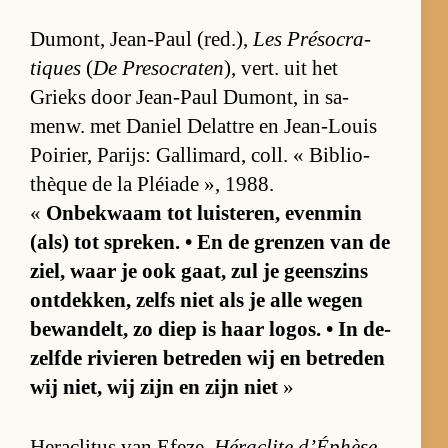
Du­mont, Je­an-Paul (red.),
Les Préso­cra­
tiques
(
De Pre­so­cra­ten
), vert. uit het
Grieks door Je­an-Paul Du­mont, in sa­
menw. met Da­niel De­lat­tre en Je­an-Louis
Poi­rier, Pa­rijs: Gal­li­mard, coll. « Bi­bli­o­
thèque de la Pléi­ade », 1988.
«
On­be­kwaam tot luis­te­ren, even­min
(als) tot spre­ken. • En de gren­zen van de
ziel, waar je ook gaat, zul je geens­zins
ont­dek­ken, zelfs niet als je alle we­gen
be­wan­delt, zo diep is haar lo­gos. • In de­
zelfde ri­vie­ren be­tre­den wij en be­tre­den
wij niet, wij zijn en zijn niet
»
He­ra­cli­tus van Efe­ze,
Hé­ra­clite d’É­p­hè­se,