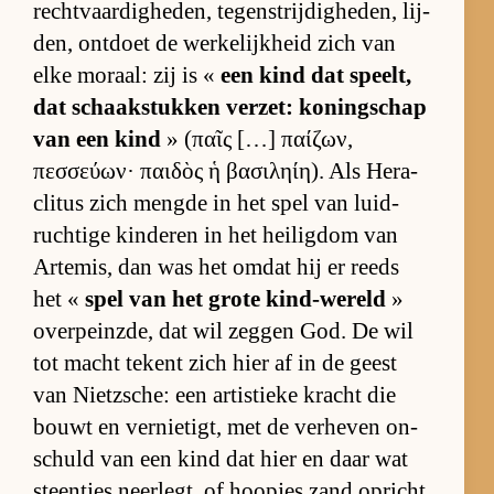
recht­vaar­dig­he­den, te­gen­strij­dig­he­den, lij­
den, ont­doet de wer­ke­lijk­heid zich van
elke mo­raal: zij is «
een kind dat speelt,
dat schaak­stuk­ken ver­zet: ko­ning­schap
van een kind
» (παῖς […] παίζων,
πεσσεύων· παιδὸς ἡ βασιληίη). Als He­ra­
cli­tus zich mengde in het spel van luid­
ruch­tige kin­de­ren in het hei­lig­dom van
Ar­te­mis, dan was het om­dat hij er reeds
het «
spel van het grote kind-we­reld
»
over­peinz­de, dat wil zeg­gen God. De wil
tot macht te­kent zich hier af in de geest
van Nietz­sche: een ar­tis­tieke kracht die
bouwt en ver­nie­tigt, met de ver­he­ven on­
schuld van een kind dat hier en daar wat
steen­tjes neer­legt, of hoop­jes zand op­richt