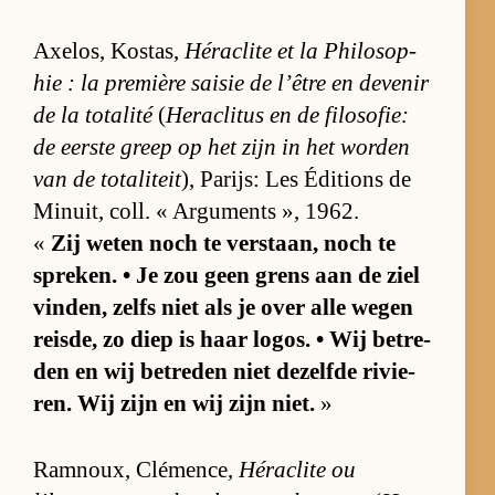
Axe­los, Kostas,
Hé­ra­clite et la Phi­lo­so­p­
hie : la pre­mi­ère sai­sie de l’ê­tre en de­venir
de la to­ta­lité
(
He­ra­cli­tus en de fi­lo­so­fie:
de eer­ste greep op het zijn in het wor­den
van de to­ta­li­teit
), Pa­rijs: Les Édi­ti­ons de
Mi­nuit, coll. « Ar­gu­ments », 1962.
«
Zij we­ten noch te ver­staan, noch te
spre­ken. • Je zou geen grens aan de ziel
vin­den, zelfs niet als je over alle we­gen
reis­de, zo diep is haar lo­gos. • Wij be­tre­
den en wij be­tre­den niet de­zelfde ri­vie­
ren. Wij zijn en wij zijn niet.
»
Ram­noux, Clé­men­ce,
Hé­ra­clite ou