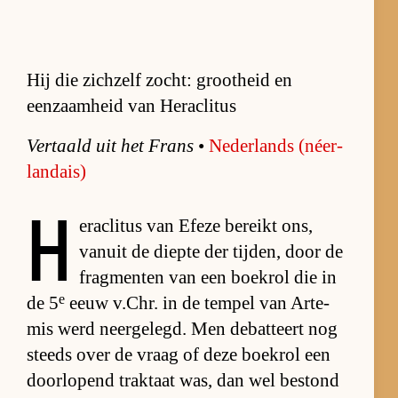
Hij die zichzelf zocht: grootheid en
eenzaamheid van Heraclitus
Ver­taald uit het Frans
•
Ne­der­lands (néer­
landais)
H
e­ra­cli­tus van Efeze be­reikt ons,
van­uit de diepte der tij­den, door de
frag­men­ten van een boek­rol die in
e
de 5
eeuw v.Chr. in de tem­pel van Ar­te­
mis werd neer­ge­legd. Men de­bat­teert nog
steeds over de vraag of deze boek­rol een
door­lo­pend trak­taat was, dan wel be­stond