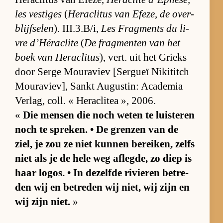
les ves­ti­ges
(
He­ra­cli­tus van Efe­ze, de over­
blijf­se­len
). III.3.­B/i,
Les Frag­ments du li­
vre d’Hé­ra­clite
(
De frag­men­ten van het
boek van He­ra­cli­tus
), vert. uit het Grieks
door Serge Mou­ra­viev [Ser­gueï Ni­ki­titch
Mou­ra­vie­v], Sankt Au­gus­tin: Aca­de­mia
Ver­lag, coll. « He­ra­cli­tea », 2006.
«
Die men­sen die noch we­ten te luis­te­ren
noch te spre­ken. • De gren­zen van de
ziel, je zou ze niet kun­nen be­rei­ken, zelfs
niet als je de hele weg af­leg­de, zo diep is
haar lo­gos. • In de­zelfde ri­vie­ren be­tre­
den wij en be­tre­den wij niet, wij zijn en
wij zijn niet.
»