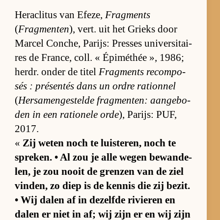
He­ra­cli­tus van Efe­ze,
Fragments
(
Fragmenten
), vert. uit het Grieks door
Mar­cel Con­che, Pa­rijs: Pres­ses uni­ver­si­tai­
res de Fran­ce, coll. « Épi­mé­thée », 1986;
her­dr. on­der de ti­tel
Frag­ments re­com­po­
sés : pré­sen­tés dans un or­dre ra­ti­on­nel
(
Her­sa­men­ge­stelde frag­men­ten: aan­ge­bo­
den in een ra­ti­o­nele orde
), Pa­rijs: PUF,
2017.
«
Zij we­ten noch te luis­te­ren, noch te
spre­ken. • Al zou je alle we­gen be­wan­de­
len, je zou nooit de gren­zen van de ziel
vin­den, zo diep is de ken­nis die zij be­zit.
• Wij da­len af in de­zelfde ri­vie­ren en
da­len er niet in af; wij zijn er en wij zijn