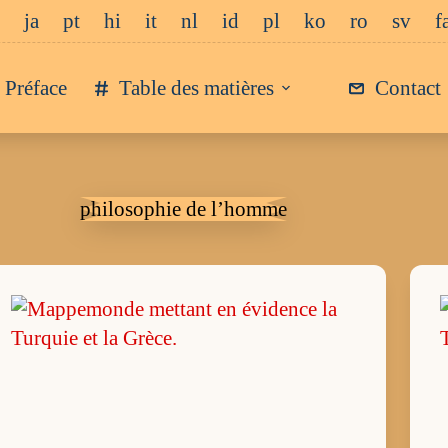
ja
pt
hi
it
nl
id
pl
ko
ro
sv
f
Préface
Table des matières
Contact
philosophie de l’homme