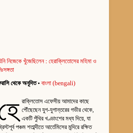
িনি নিজেকে খুঁজেছিলেন : হেরাক্লিতোসের মহিমা ও
িঃসঙ্গতা
রাসি থেকে অনূদিত
•
বাংলা (bengali)
হে
রাক্লিতোস এফেসীয় আমাদের কাছে
পৌঁছেছেন যুগ-যুগান্তরের গভীর থেকে,
একটি পুঁথির খণ্ডাংশের মধ্য দিয়ে, যা
্রিস্টপূর্ব পঞ্চম শতাব্দীতে আর্তেমিসের মন্দিরে রক্ষিত