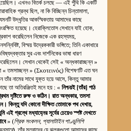
য়েছিল। এখনও বিতর্ক চলছে — এই পুঁথি কি একটি
ারাবাহিক গ্রন্থ ছিল, না কি বিচ্ছিন্ন চিন্তামালা,
েমনটি উদ্ধৃতির আকস্মিকতায় আমাদের কাছে
ংরক্ষিত হয়েছে। হেরাক্লিতোস সেখানে যাই হোক,
্রকাশ করেছিলেন নিজেকে এক রহস্যময়,
নসন্নিবিষ্ট, বিস্ময় উদ্রেককারী ভঙ্গিতে; তিনি একাধারে
বিষ্যদ্বক্তার সুর এবং দার্শনিকের ভাষা ধারণ
রেছিলেন। সেখান থেকেই সেই « অন্ধকারাচ্ছন্ন »
া « তমসাচ্ছন্ন » (Σκοτεινός) বিশেষণটি এত ঘন
ন তাঁর নামের সাথে যুক্ত হয়ে আসে, কিন্তু আমার
াছে তা অতিরঞ্জিতই মনে হয় : «
নিশ্চয়ই [তাঁর] পাঠ
্রথম দৃষ্টিতে রুক্ষ ও কঠিন। রাত অন্ধকার, তমসা
ন। কিন্তু যদি কোনো দীক্ষিত তোমাকে পথ দেখায়,
ুমি এই গ্রন্থে মধ্যাহ্নের সূর্যের চেয়েও স্পষ্ট দেখতে
াবে
» (
গ্রিক সংকলন, প্যালাটাইন পাণ্ডুলিপি
নুসারে
). তাঁর মতবাদের যে ঝলকগুলো আমাদের কাছে