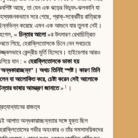
বশিষ্ট আছে, তা যেন এক ঝড়ের বিদ্যুৎ-ঝলকানি যা
হস্যজনকভাবে সরে গেছে, প্রাক্-সক্রেটীয় রাত্রিকে
িন্নভিন্ন করেছে এমন এক আগুনে যার তুলনা নেই।
হেগেল, «
চিন্তার আলো
»র উৎসারণ রেখাচিত্রিত
রতে গিয়ে, হেরাক্লিতোসকে চিনে নেন সবচেয়ে
জ্জ্বলভাবে কেন্দ্রীয় মূর্তি হিসেবে। হাইডেগার আরও
গিয়ে যান : «
হেরাক্লিতোসকে ডাকা হয়
অন্ধকারাচ্ছন্ন”। অথচ তিনিই স্পষ্ট। কারণ তিনি
বলেন যা আলোকিত করে, চেষ্টা করেন সেই আলোকে
1
িন্তার ভাষায় আমন্ত্রণ জানাতে
»
।
্রত্যাখ্যানের রাজত্ব
ই আপাত অন্ধকারাচ্ছন্নতার সঙ্গে যুক্ত ছিল
েরাক্লিতোসের গভীর অহংকার ও তাঁর সমসাময়িকদের