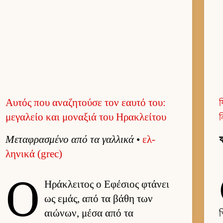
Αυτός που αναζητούσε τον εαυτό του:
য
μεγαλείο και μοναξιά του Ηρακλείτου
ন
Μεταφρασμένο από τα γαλ­λικά
•
ελ­
ফ
ληνικά (grec)
Ο
Ηράκλει­τος ο Εφέσιος φτάνει
ως εμάς, από τα βάθη των
αιώνων, μέσα από τα
খ