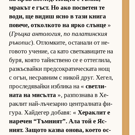
мра­кът е гъст. Но ако пос­ве­тен те
во­ди, ще ви­диш ясно в тази книга
по­ве­че, от­кол­кото на ярко слънце
»
(
Гръцка ан­то­ло­гия, по па­ла­тин­с­кия
ръ­ко­пис
). От­лом­ки­те, ос­та­нали от не­
го­вото уче­ние, са като свет­ка­ви­ците на
бу­ря, ко­ято тайн­с­т­вено се е от­тег­ли­ла,
раз­къс­вайки пред­сок­ра­ти­чес­ката нощ
с огън, нес­рав­ним с ни­кой друг. Хе­гел,
прос­ле­дя­вайки из­б­лика на «
свет­ли­
ната на ми­сълта
», раз­поз­нава в Хе­
рак­лит най-лъ­че­зарно цен­т­рал­ната фи­
гу­ра. Хай­де­гер до­ба­вя: «
Хе­рак­лит е
на­ре­чен “Тъм­ни­ят”. Ала той е Яс­
ни­ят. За­щото казва оно­ва, ко­ето ос­