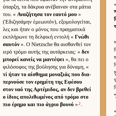
ύπαρ­ξη, τα δάκρυα ανέβαι­ναν στα μάτια
του. «
Αναζήτησα τον εαυτό μου
»
ন
(Ἐδιζησάμην ἐμεωυτόν), εξομολογεί­ται,
λες και ήταν ο μόνος που πραγ­ματικά
εκ­πλήρωνε τη δελ­φική εντολή «
Γνώθι
স
σαυ­τόν
». Ο Nietzsche θα αι­σθαν­θεί τον
ব
ιερό τρόμο αυ­τής της αυ­τάρ­κειας: «
δεν
ম
μπορεί κανείς να μαντέψει
», θα πει ο
ব
φιλόσοφος της βού­λησης για δύναμη, «
ম
τί ήταν το αί­σθημα μοναξιάς που δια­
দ
περ­νούσε τον ερημίτη της Εφέσου
ন
στον ναό της Αρ­τέμιδος, αν δεν βρεθεί
প
ο ίδιος απολιθωμένος από τρόμο στο
2
πιο έρημο και πιο άγριο βουνό
»
.