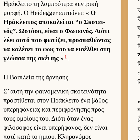
প
Ηράκλειτο τη λαμπρότερα κεντρική
ত
μορ­φή. Ο Heidegger επιτεί­νει: «
Ο
উ
Ηράκλει­τος αποκαλεί­ται “ο Σκοτει­
ভ
νός”. Ωστόσο, εί­ναι ο Φωτει­νός. Διότι
আ
λέει αυτό που φωτίζει, προσπαθώντας
ব
να καλέσει το φως του να ει­σέλ­θει στη
স
1
γλώσσα της σκέψης
»
.
ত
খ
Η Βασιλεία της άρνησης
ত
Σ’ αυτή την φαι­νομενική σκοτει­νότητα
προστίθεται στον Ηράκλειτο ένα βάθος
υπερηφάνειας και περιφρόνησης προς
স
τους ομοί­ους του. Διότι όταν ένας
φιλόσοφος εί­ναι υπερήφανος, δεν εί­ναι
ποτέ κατά το ήμισυ. Κληρονόμος
;