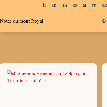
Passer
fr
en
zh
es
ar
ru
de
au
contenu
Notes du mont Royal