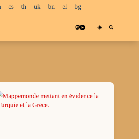
a
cs
th
uk
bn
el
bg