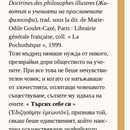
Doctrines des philosophes illustres
(
Жи­
во­тът и уче­ни­ята на прос­ла­ве­ните
фи­ло­софи
), trad. sous la dir. de Marie-
Odile Goulet-Cazé, Paris : Librairie
générale française, coll. « La
Pochothèque », 1999.
Този мъд­рец ня­маше нужда от ни­ко­го,
пре­зи­райки дори об­щес­т­вото на уче­
ни­те. При все това не беше не­чув­с­т­ви­
те­лен чо­век; и ко­гато се на­тъ­жа­ваше
от зло­чес­ти­я­та, оп­ли­тащи чо­веш­кото
съ­щес­т­ву­ва­не, съл­зите му ид­ваха на
очи­те. «
Тър­сих себе си
»
(Ἐδιζησάμην ἐμεωυτόν), приз­нава той,
ся­каш беше един­с­т­ве­ни­ят, който на­ис­
тина осъ­щес­т­вя­ваше дел­фийс­кото