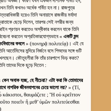
্রতি অবজ্ঞা। কারণ যখন একজন দার্শনিক গর্বিত হন,
খন তিনি কখনও অর্ধেক গর্বিত হন না। রাজপুত্র
ত্তরাধিকারী হয়েও তিনি অনায়াসে রাজকীয় মর্যাদা
্রাতাকে ছেড়ে দিলেন, তারপর সেই নগরীর জন্য
ইন প্রণয়ন করতেও অস্বীকার করলেন যাকে তিনি
িবেচনা করতেন অপ্রতিকারযোগ্যভাবে «
একটি মন্দ
ংবিধানের কবলে
» (πονηρᾷ πολιτείᾳ)। এই যে
িনি আর্তেমিসের মন্দিরে নির্জনে বসে শিশুদের সঙ্গে গুটি
েলছেন। কৌতূহলীরা কি তাঁর চারপাশে ভিড় করত?
িনি তাদের দিকে ছুড়ে দিতেন :
«
কেন অবাক হচ্ছ, হে নীচেরা? এটা করা কি তোমাদের
াথে নাগরিক জীবনযাপনের চেয়ে ভালো নয়?
» (Τί,
ὦ κάκιστοι, θαυμάζετε ; Ἢ οὐ κρεῖττον
τοῦτο ποιεῖν ἢ μεθ’ ὑμῶν πολιτεύεσθαι
)