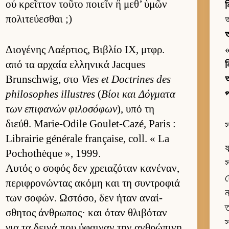
οὐ κρεῖτ­τον τοῦτο ποιεῖν ἢ μεθ’ ὑμῶν
πολιτεύ­εσθαι ;)
আ
অ
Διο­γένης Λαέρ­τιος, Βιβλίο IX, μτ­φρ.
από τα αρ­χαία ελ­ληνικά Jacques
ন
Brunschwig, στο
Vies et Doctrines des
আ
philosophes illustres
(
Βίοι και Δόγ­ματα
প
των επιφανών φιλοσόφων
), υπό τη
διεύθ. Marie-Odile Goulet-Cazé, Paris :
স
Librairie générale française, coll. « La
য
Pochothèque », 1999.
স
Αυ­τός ο σοφός δεν χρεια­ζόταν κανέναν,
হ
περιφρονώντας ακόμη και τη συντροφιά
ন
των σοφών. Ωστόσο, δεν ήταν αναί­
ত
σθητος άν­θρωπος· και όταν θλιβόταν
স
για τα δεινά που ύφαι­ναν την αν­θρώπινη