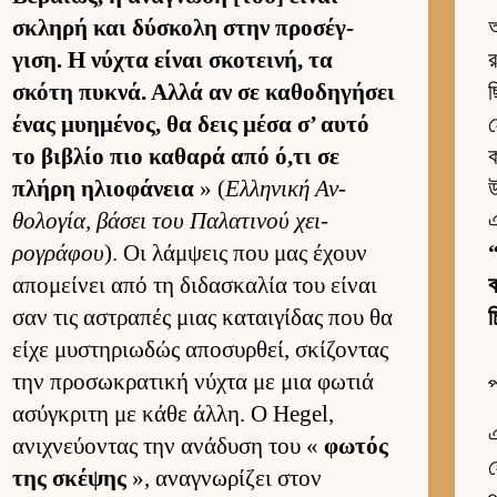
σκληρή και δύσκολη στην προσέγ­
অ
γιση. Η νύχτα εί­ναι σκοτει­νή, τα
র
σκότη πυκνά. Αλλά αν σε καθοδηγήσει
ছ
ένας μυημένος, θα δεις μέσα σ’ αυτό
το βιβλίο πιο καθαρά από ό,τι σε
ক
πλήρη ηλιο­φάνεια
» (
Ελ­ληνική Αν­
উ
θολογία, βάσει του Παλατινού χει­
এ
ρογράφου
). Οι λάμ­ψεις που μας έχουν
“
απομεί­νει από τη διδασκαλία του εί­ναι
σαν τις αστραπές μιας καται­γίδας που θα
চ
είχε μυστηριω­δώς αποσυρ­θεί, σκίζοντας
την προσωκρατική νύχτα με μια φωτιά
প
ασύγκριτη με κάθε άλ­λη. Ο Hegel,
এ
ανιχνεύ­οντας την ανάδυση του «
φωτός
হ
της σκέψης
», αναγνωρίζει στον