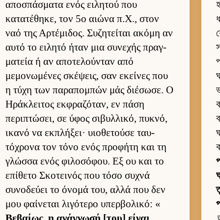
αποσπάσματα ενός ει­λητού που
হ
κατατέθηκε, τον 5ο αιώνα π.Χ., στον
ধ
ναό της Αρ­τέμιδος. Συζητεί­ται ακόμη αν
য
αυτό το ει­λητό ήταν μια συνεχής πραγ­
স
ματεία ή αν αποτελού­νταν από
প
μεμονωμένες σκέψεις, σαν εκεί­νες που
ঘ
η τύχη των παραπομπών μάς διέσωσε. Ο
ভ
Ηράκλει­τος εκ­φραζόταν, εν πάση
ক
περιπτώσει, σε ύφος σιβυλ­λικό, πυκνό,
ব
ικανό να εκ­πλήξει· υιο­θετούσε ταυ­
ঘ
τόχρονα τον τόνο ενός προφήτη και τη
ক
γλώσσα ενός φιλοσόφου. Εξ ου και το
প
επίθετο Σκοτει­νός που τόσο συχνά
ঘ
συνοδεύει το όνομά του, αλλά που δεν
ত
μου φαί­νεται λιγότερο υπερ­βολικό: «
প
Βεβαί­ως, η ανάγνωσή [του] εί­ναι
অ