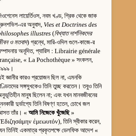
িওগেনেস লায়ের্তিওস, নবম খণ্ড, গ্রিক থেকে জাক
্রুনশভিগ-এর অনুবাদ,
Vies et Doctrines des
philosophes illustres
(
বিখ্যাত দার্শনিকদের
জীবন ও মতবাদ
) গ্রন্থে, মারি-ওদিল গুলে-কাজে-র
ম্পাদনায় অনূদিত, প্যারিস : Librairie générale
française, « La Pochothèque » সংকলন,
১৯৯৯।
ই জ্ঞানীর কারও প্রয়োজন ছিল না, এমনকি
ণ্ডিতদের সঙ্গসুখকেও তিনি তুচ্ছ করতেন। তবুও তিনি
নুভূতিহীন মানুষ ছিলেন না; এবং যখন মানবজীবনের
ুননকারী দুর্ভাগ্যে তিনি বিষণ্ণ হতেন, চোখে জল
আসত তাঁর। «
আমি নিজেকে খুঁজেছি
»
(Ἐδιζησάμην ἐμεωυτόν), তিনি স্বীকার করেন,
েন তিনিই একমাত্র প্রকৃতপক্ষে ডেলফিক আদেশ «