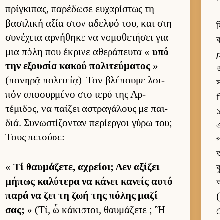
πρίγκιπας, παρέδωσε ευ­χαρίστως τη
βασιλική αξία στον αδελφό του, και στη
দ
συνέχεια αρ­νήθηκε να νομοθετήσει για
ব
μια πόλη που έκρινε αθεράπευτα «
υπό
την εξου­σία κακού πολιτεύ­ματος
»
(πονηρᾷ πολιτεί­ᾳ). Τον βλέπουμε λοι­
স
πόν αποσυρ­μένο στο ιερό της Αρ­
τέμιδος, να παί­ζει αστραγάλους με παι­
διά. Συνωστίζονταν περίερ­γοι γύρω του;
এ
Τους πετού­σε:
প
অ
«
Τί θαυ­μάζετε, αχρεί­οι; Δεν αξίζει
ব
μήπως καλύτερα να κάνει κανείς αυτό
παρά να ζει τη ζωή της πόλης μαζί
σας;
» (Τί, ὦ κάκιστοι, θαυ­μάζετε ; Ἢ
য