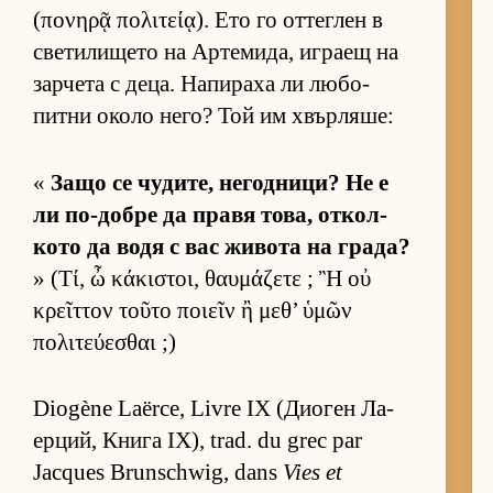
(πονηρᾷ πολιτείᾳ). Ето го от­тег­лен в
све­ти­ли­щето на Ар­те­ми­да, иг­раещ на
зар­чета с де­ца. На­пи­раха ли лю­бо­
питни около не­го? Той им хвър­ля­ше:
«
Защо се чу­ди­те, не­год­ни­ци? Не е
ли по-добре да правя то­ва, от­кол­
кото да водя с вас жи­вота на гра­да?
» (Τί, ὦ κάκιστοι, θαυμάζετε ; Ἢ οὐ
κρεῖττον τοῦτο ποιεῖν ἢ μεθ’ ὑμῶν
πολιτεύεσθαι ;)
Diogène Laërce, Livre IX (Ди­о­ген Ла­
ер­ций, Книга IX), trad. du grec par
Jacques Brunschwig, dans
Vies et