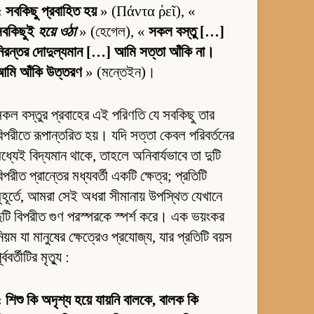
«
সবকিছু প্রবাহিত হয়
» (Πάντα ῥεῖ), «
সবকিছুই
হয়ে ওঠা
» (হেগেল), «
সকল বস্তু […]
িরন্তর দোদুল্যমান […] আমি সত্তা আঁকি না।
আমি আঁকি উত্তরণ
» (মন্তেইন)।
কল বস্তুর প্রবাহের এই পরিণতি যে সবকিছু তার
িপরীতে রূপান্তরিত হয়। যদি সত্তা কেবল পরিবর্তনের
ধ্যেই বিদ্যমান থাকে, তাহলে অনিবার্যভাবে তা দুটি
িপরীত প্রান্তের মধ্যবর্তী একটি ক্ষেত্র; প্রতিটি
ুহূর্তে, আমরা সেই অধরা সীমানায় উপস্থিত যেখানে
ুটি বিপরীত গুণ পরস্পরকে স্পর্শ করে। এক ভয়ংকর
িয়ম যা মানুষের ক্ষেত্রেও প্রযোজ্য, যার প্রতিটি বয়স
ূর্ববর্তীটির মৃত্যু :
«
শিশু কি অদৃশ্য হয়ে যায়নি বালকে, বালক কি