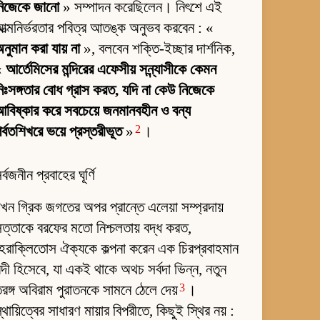
নিজেকে জানো
» সম্পাদন করেছিলেন। নিৎশে এই
ত্মনির্ভরতার পবিত্র আতঙ্ক অনুভব করবেন : «
নুমান করা যায় না
», বলবেন শক্তি-ইচ্ছার দার্শনিক,
«
আর্তেমিসের মন্দিরের এফেসীয় সন্ন্যাসীকে কেমন
িঃসঙ্গতার বোধ গ্রাস করত, যদি না কেউ নিজেকে
বিষ্কার করে সবচেয়ে জনমানবহীন ও বন্য
2
র্বতশিখরে ভয়ে প্রস্তরীভূত
»
।
র্বজনীন প্রবাহের ঘূর্ণি
খন গ্রিক জগতের অপর প্রান্তে এলেয়া সম্প্রদায়
ত্তাকে বরফের মতো নিশ্চলতায় বদ্ধ করত,
েরাক্লিতোস ঐক্যকে কল্পনা করেন এক চিরপ্রবাহমান
দী হিসেবে, যা একই থাকে অথচ সর্বদা ভিন্ন, নতুন
3
রঙ্গ অবিরাম পুরাতনকে সামনে ঠেলে দেয়
।
্থায়িত্বের সাধারণ মায়ার বিপরীতে, কিছুই স্থির নয় :