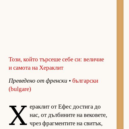
Този, който търсеше себе си: величие
и самота на Хераклит
Пре­ве­дено от френ­ски
•
бъл­гар­ски
(bulgare)
Х
е­рак­лит от Ефес дос­тига до
нас, от дъл­би­ните на ве­ко­ве­те,
чрез фраг­мен­тите на сви­тък,