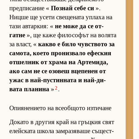
пред­пи­са­ние «
Поз­най себе си
».
Ницше ще усети све­ще­ната уп­лаха на
тази ав­тар­кия: «
не може да се от­
гатне
», ще каже фи­ло­со­фът на во­лята
за власт, «
какво е било чув­с­т­вото за
са­мо­та, ко­ето про­низ­вало ефес­кия
от­шел­ник от храма на Ар­те­ми­да,
ако сам не се озо­веш вце­пе­нен от
ужас в най-пус­тин­ната и най-ди­
2
вата пла­нина
»
.
Опиянението на всеобщото изтичане
До­като в дру­гия край на гръц­кия свят
елейс­ката школа зам­ра­зя­ваше съ­щес­т­