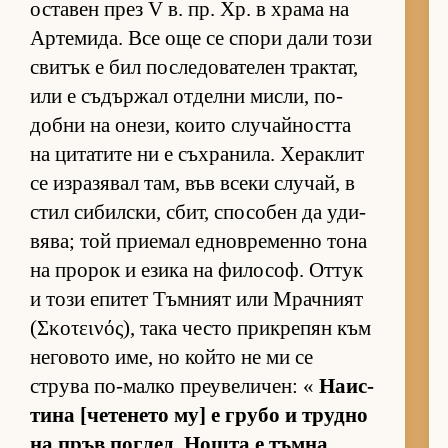
ос­та­вен през V в. пр. Хр. в храма на
Ар­те­ми­да. Все още се спори дали този
сви­тък е бил пос­ле­до­ва­те­лен трак­тат,
или е съ­дър­жал от­делни мис­ли, по­
добни на оне­зи, ко­ито слу­чай­ността
на ци­та­тите ни е съх­ра­ни­ла. Хе­рак­лит
се из­ра­зя­вал там, във всеки слу­чай, в
стил си­бил­с­ки, сбит, спо­со­бен да уди­
вя­ва; той при­е­мал ед­нов­ре­менно тона
на про­рок и езика на фи­ло­соф. От­тук
и този епи­тет Тъм­ният или Мрач­ният
(Σκοτεινός), така често прик­ре­пян към
не­го­вото име, но който не ми се
струва по-малко пре­у­ве­ли­чен: «
На­ис­
тина [че­те­нето му] е грубо и трудно
на пръв пог­лед. Нощта е тъм­на,