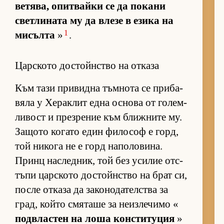
ве­тя­ва, опит­вайки се да по­кани
свет­ли­ната му да влезе в езика на
1
ми­сълта
»
.
Царското достойнство на отказа
Към тази при­видна тъм­нота се при­ба­
вяла у Хе­рак­лит една ос­нова от го­лем­
ли­вост и през­ре­ние към ближ­ните му.
За­щото ко­гато един фи­ло­соф е горд,
той ни­кога не е горд на­по­ло­ви­на.
Принц нас­лед­ник, той без уси­лие от­с­
тъпи цар­с­кото дос­тойн­с­тво на брат си,
после от­каза да за­ко­но­да­тел­с­тва за
град, който смя­таше за не­из­ле­чимо «
под­в­лас­тен на лоша кон­с­ти­ту­ция
»