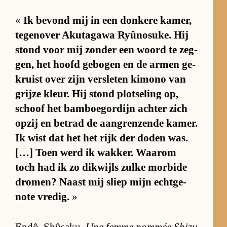
«
Ik be­vond mij in een don­kere ka­mer,
te­gen­over Ak­ut­a­gawa Ryû­no­su­ke. Hij
stond voor mij zon­der een woord te zeg­
gen, het hoofd ge­bo­gen en de ar­men ge­
kruist over zijn ver­sle­ten ki­mono van
grijze kleur. Hij stond plot­se­ling op,
schoof het bam­boe­gor­dijn ach­ter zich
op­zij en be­trad de aan­gren­zende ka­mer.
Ik wist dat het het rijk der do­den was.
[…] Toen werd ik wak­ker. Waarom
toch had ik zo dik­wijls zulke mor­bide
dro­men? Naast mij sliep mijn echt­ge­
note vre­dig.
»