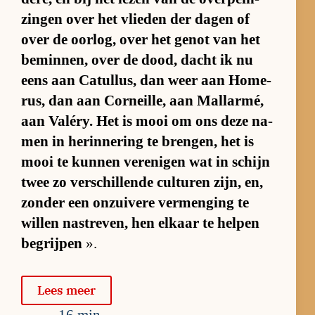
zin­gen over het vlie­den der da­gen of
over de oor­log, over het ge­not van het
be­min­nen, over de dood, dacht ik nu
eens aan Ca­tul­lus, dan weer aan Ho­me­
rus, dan aan Corn­eil­le, aan Mal­lar­mé,
aan Va­lé­ry. Het is mooi om ons deze na­
men in her­in­ne­ring te bren­gen, het is
mooi te kun­nen ver­e­ni­gen wat in schijn
twee zo ver­schil­lende cul­tu­ren zijn, en,
zon­der een on­zui­vere ver­men­ging te
wil­len na­stre­ven, hen el­kaar te hel­pen
be­grij­pen
».
Lees meer