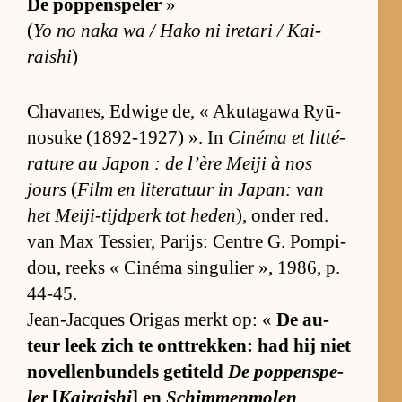
De pop­pen­spe­ler
»
(
Yo no naka wa / Hako ni ire­tari / Ka­i­
raishi
)
Cha­va­nes, Ed­wige de, « Ak­ut­a­gawa Ryū­
no­suke (1892-1927) ». In
Ci­néma et lit­té­
ra­ture au Ja­pon : de l’ère Meiji à nos
jours
(
Film en li­te­ra­tuur in Ja­pan: van
het Meij­i-tijd­perk tot he­den
), on­der red.
van Max Tes­sier, Pa­rijs: Cen­tre G. Pompi­
dou, reeks « Ci­néma sin­gu­lier », 1986, p.
44-45.
Je­an-Jacques Ori­gas merkt op: «
De au­
teur leek zich te ont­trek­ken: had hij niet
no­vel­len­bun­dels ge­ti­teld
De pop­pen­spe­
ler
[
Kairaishi
] en
Schimmenmolen