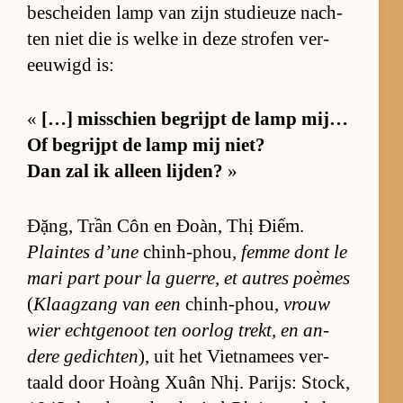
be­schei­den lamp van zijn stu­di­euze nach­
ten niet die is welke in deze stro­fen ver­
eeu­wigd is:
«
[…] mis­schien be­grijpt de lamp mij…
Of be­grijpt de lamp mij niet?
Dan zal ik al­leen lij­den?
»
Đặng, Trần Côn en Đoàn, Thị Điểm.
Plain­tes d’une
chin­h-p­hou,
femme dont le
mari part pour la gu­er­re, et au­tres poè­mes
(
Klaag­zang van een
chin­h-p­hou,
vrouw
wier echt­ge­noot ten oor­log trekt, en an­
dere ge­dich­ten
), uit het Viet­na­mees ver­
taald door Hoàng Xuân Nhị. Pa­rijs: Stock,