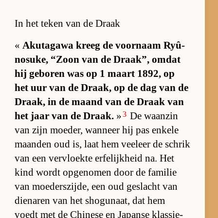
In het teken van de Draak
«
Ak­ut­a­gawa kreeg de voor­naam Ryû­
no­su­ke, “Zoon van de Draak”, om­dat
hij ge­bo­ren was op 1 maart 1892, op
het uur van de Draak, op de dag van de
Draak, in de maand van de Draak van
3
het jaar van de Draak.
»
De waan­zin
van zijn moe­der, wan­neer hij pas en­kele
maan­den oud is, laat hem veel­eer de schrik
van een ver­vloekte er­fe­lijk­heid na. Het
kind wordt op­ge­no­men door de fa­mi­lie
van moe­ders­zij­de, een oud ge­slacht van
die­na­ren van het sho­gu­naat, dat hem
voedt met de Chi­nese en Ja­panse klas­sie­