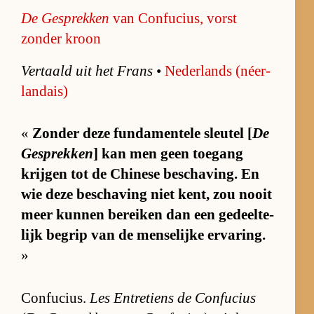
De Ge­sprek­ken
van Confucius, vorst
zonder kroon
Ver­taald uit het Frans
•
Ne­der­lands (néer­
landais)
«
Zon­der deze fun­da­men­tele sleu­tel [
De
Ge­sprek­ken
] kan men geen toe­gang
krij­gen tot de Chi­nese be­scha­ving. En
wie deze be­scha­ving niet kent, zou nooit
meer kun­nen be­rei­ken dan een ge­deel­te­
lijk be­grip van de men­se­lijke er­va­ring.
»
Con­fu­ci­us.
Les En­tre­tiens de Con­fu­cius