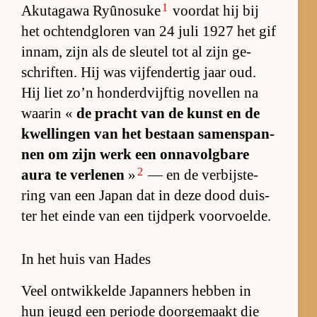
1
Ak­ut­a­gawa Ryû­no­suke
voor­dat hij bij
het och­tend­glo­ren van 24 juli 1927 het gif
in­nam, zijn als de sleu­tel tot al zijn ge­
schrif­ten. Hij was vijf­en­der­tig jaar oud.
Hij liet zo’n hon­derd­vijf­tig no­vel­len na
waarin «
de pracht van de kunst en de
kwel­lin­gen van het be­staan sa­men­span­
nen om zijn werk een on­na­volg­bare
2
aura te ver­le­nen
»
— en de ver­bijs­te­
ring van een Ja­pan dat in deze dood duis­
ter het einde van een tijd­perk voor­voel­de.
In het huis van Hades
Veel ont­wik­kelde Ja­pan­ners heb­ben in
hun jeugd een pe­ri­ode door­ge­maakt die