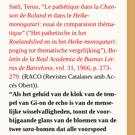
Sa­tô, Te­ruo, “Le pa­thé­tique dans la
Chan­
son de Roland
et dans le
Heike-
monogatari
: es­sai de com­pa­rai­son thé­ma­
tique” (“Het pa­the­ti­sche in het
Roelandslied
en in het
Heike-monogatari
:
po­ging tot the­ma­ti­sche ver­ge­lij­king”),
Bo­
letín de la Real Aca­de­mia de Buenas Let­
ras de Bar­cel­ona
, vol. 31, 1966, p. 273-
279.
(RACO (Re­vis­tes Ca­ta­la­nes amb Ac­
cés Obert)).
“Als het ge­luid van de klok van de tem­
pel van Gi-on de echo is van de men­se­
lijke wis­sel­val­lig­he­den, toont de voor­
bij­gaande glans van de bloe­men van de
twee
sara
-bo­men dat alle voor­spoed