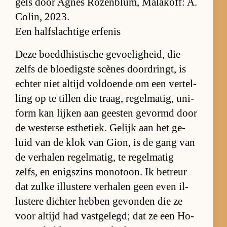
gels door Ag­nès Ro­zen­blum, Ma­la­koff: A.
Co­lin, 2023.
Een halfslachtige erfenis
Deze boed­dhis­ti­sche ge­voe­lig­heid, die
zelfs de bloe­dig­ste scè­nes door­dringt, is
ech­ter niet al­tijd vol­doende om een ver­tel­
ling op te til­len die traag, re­gel­ma­tig, uni­
form kan lij­ken aan gees­ten ge­vormd door
de wes­terse es­the­tiek. Ge­lijk aan het ge­
luid van de klok van Gi­on, is de gang van
de ver­ha­len re­gel­ma­tig, te re­gel­ma­tig
zelfs, en enigs­zins mo­no­toon. Ik be­treur
dat zulke il­lus­tere ver­ha­len geen even il­
lus­tere dich­ter heb­ben ge­von­den die ze
voor al­tijd had vast­ge­legd; dat ze een Ho­