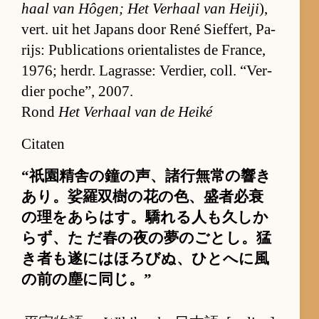
haal van Hô­gen; Het Ver­haal van Heiji
),
vert. uit het Ja­pans door René Sief­fert, Pa­
rijs: Pu­bli­ca­ti­ons orien­ta­lis­tes de Fran­ce,
1976; her­dr. La­gras­se: Ver­dier, coll. “Ver­
dier po­che”, 2007.
Rond
Het Verhaal van de Heiké
Citaten
“祇園精舎の鐘の声、諸行無常の響き
あり。娑羅双樹の花の色、盛者必衰
の理をあらはす。驕れる人も久しか
らず、た だ春の夜の夢のごとし。猛
き者も遂にはほろびぬ、ひとへに風
の前の塵に同じ。”