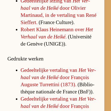
Ge­deel­te­lijke le­zing van
Het Ver­
haal van de Heiké
door Oli­vier
Mar­tinaud, in de ver­ta­ling van René
Sief­fert.
(France Cul­tu­re).
Ro­bert Klaus Hei­ne­mann over
Het
Ver­haal van de Heiké
.
(U­ni­ver­sité
de Genève (U­NI­GE)).
Gedrukte werken
Ge­deel­te­lijke ver­ta­ling van
Het Ver­
haal van de Heiké
door François
Au­guste Tur­ret­tini (1873).
(Bi­bli­o­
thèque na­ti­o­nale de France (Bn­F)).
Ge­deel­te­lijke ver­ta­ling van
Het Ver­
haal van de Heiké
door François