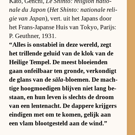
Ka­tô, Gen­chi,
Le Shintô: re­li­gion na­ti­o­
nale du Ja­pon
(
Het Shin­to: na­ti­o­nale re­li­
gie van Ja­pan
), vert. uit het Ja­pans door
het Frans-Ja­panse Huis van Tokyo, Pa­rijs:
P. Geuth­ner, 1931.
“Al­les is on­sta­biel in deze we­reld, zegt
het tril­lende ge­luid van de klok van de
Hei­lige Tem­pel. De meest bloei­en­den
gaan on­feil­baar ten gron­de, ver­kon­digt
de glans van de
sāla
-bloe­men. De mach­
tige hoog­moe­di­gen blij­ven niet lang be­
staan, en hun le­ven is slechts de droom
van een len­te­nacht. De dap­pere krij­gers
ein­di­gen met om te ko­men, ge­lijk aan
een vlam bloot­ge­steld aan de wind.”