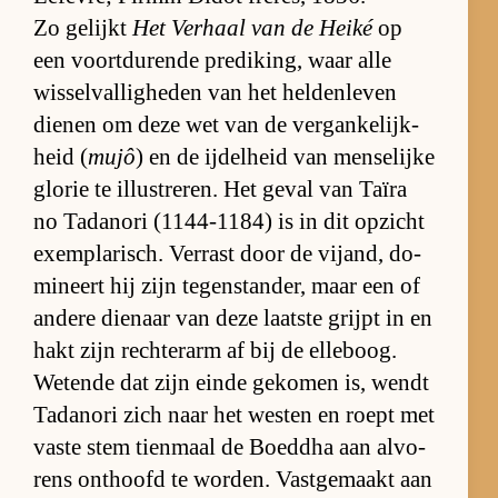
Zo ge­lijkt
Het Ver­haal van de Heiké
op
een voort­du­rende pre­di­king, waar alle
wis­sel­val­lig­he­den van het hel­den­le­ven
die­nen om deze wet van de ver­gan­ke­lijk­
heid (
mujô
) en de ij­del­heid van men­se­lijke
glo­rie te il­lu­stre­ren. Het ge­val van Ta­ïra
no Ta­da­nori (1144-1184) is in dit op­zicht
exem­pla­risch. Ver­rast door de vij­and, do­
mi­neert hij zijn te­gen­stan­der, maar een of
an­dere die­naar van deze laat­ste grijpt in en
hakt zijn rech­ter­arm af bij de el­le­boog.
We­tende dat zijn einde ge­ko­men is, wendt
Ta­da­nori zich naar het wes­ten en roept met
vaste stem tien­maal de Boed­dha aan al­vo­
rens ont­hoofd te wor­den. Vast­ge­maakt aan