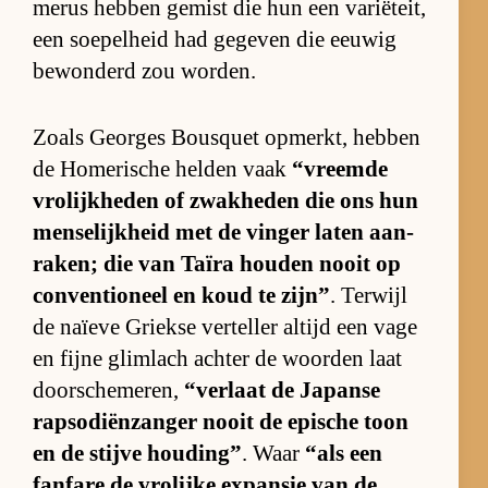
me­rus heb­ben ge­mist die hun een va­ri­ë­teit,
een soe­pel­heid had ge­ge­ven die eeu­wig
be­won­derd zou wor­den.
Zo­als Ge­or­ges Bousquet op­merkt, heb­ben
de Ho­me­ri­sche hel­den vaak
“vreemde
vro­lijk­he­den of zwak­he­den die ons hun
men­se­lijk­heid met de vin­ger la­ten aan­
ra­ken; die van Ta­ïra hou­den nooit op
con­ven­ti­o­neel en koud te zijn”
. Ter­wijl
de na­ïeve Griekse ver­tel­ler al­tijd een vage
en fijne glim­lach ach­ter de woor­den laat
door­sche­me­ren,
“ver­laat de Ja­panse
rap­so­di­ën­zan­ger nooit de epi­sche toon
en de stijve hou­ding”
. Waar
“als een
fan­fare de vro­lijke ex­pan­sie van de