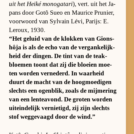
uit het Heiké mo­no­ga­tari
), vert. uit het Ja­
pans door Gotô Sueo en Maurice Pr­unier,
voor­woord van Syl­vain Lé­vi, Pa­rijs: E.
Le­roux, 1930.
“Het ge­luid van de klok­ken van Gi­ons­
hôja is als de echo van de ver­gan­ke­lijk­
heid der din­gen. De tint van de teak­
bloe­men toont dat zij die bloeien moe­
ten wor­den ver­ne­derd. In waar­heid
duurt de macht van de hoog­moe­di­gen
slechts een ogen­blik, zo­als de mij­me­ring
van een len­te­avond. De gro­ten wor­den
uit­ein­de­lijk ver­nie­tigd, zij zijn slechts
stof weg­ge­vaagd door de wind.”