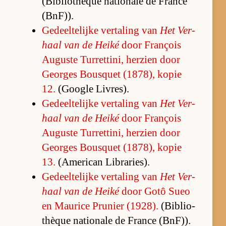
(Bi­bli­o­thèque na­ti­o­nale de France
(Bn­F)).
Ge­deel­te­lijke ver­ta­ling van
Het Ver­
haal van de Heiké
door François
Au­guste Tur­ret­ti­ni, her­zien door
Ge­or­ges Bousquet (1878), ko­pie
12.
(Google Li­vres).
Ge­deel­te­lijke ver­ta­ling van
Het Ver­
haal van de Heiké
door François
Au­guste Tur­ret­ti­ni, her­zien door
Ge­or­ges Bousquet (1878), ko­pie
13.
(A­me­ri­can Li­bra­ries).
Ge­deel­te­lijke ver­ta­ling van
Het Ver­
haal van de Heiké
door Gotô Sueo
en Maurice Pr­unier (1928).
(Bi­bli­o­
thèque na­ti­o­nale de France (Bn­F)).