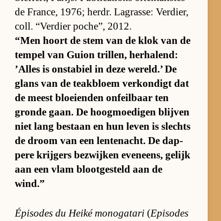
de Fran­ce, 1976; her­dr. La­gras­se: Ver­dier,
coll. “Ver­dier po­che”, 2012.
“Men hoort de stem van de klok van de
tem­pel van Guion tril­len, her­ha­lend:
’Al­les is on­sta­biel in deze we­reld.’ De
glans van de teak­bloem ver­kon­digt dat
de meest bloei­en­den on­feil­baar ten
gronde gaan. De hoog­moe­di­gen blij­ven
niet lang be­staan en hun le­ven is slechts
de droom van een len­te­nacht. De dap­
pere krij­gers be­zwij­ken even­eens, ge­lijk
aan een vlam bloot­ge­steld aan de
wind.”
Épi­so­des du Heiké mo­no­ga­tari
(
Epi­so­des