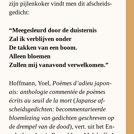
zijn pij­len­ko­ker vindt men dit af­scheids­
ge­dicht:
“Mee­ge­sleurd door de duis­ter­nis
Zal ik ver­blij­ven on­der
De tak­ken van een boom.
Al­leen bloe­men
Zul­len mij van­avond ver­wel­ko­men.”
Hoff­mann, Yoel,
Poè­mes d’a­dieu ja­po­n­
ais: an­tho­lo­gie com­men­tée de poè­mes
écrits au seuil de la mort
(
Ja­panse af­
scheids­ge­dich­ten: be­com­men­ta­ri­eerde
bloem­le­zing van ge­dich­ten ge­schre­ven op
de drem­pel van de dood
), vert. uit het En­