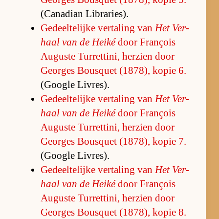
(Ca­na­dian Li­bra­ries).
Ge­deel­te­lijke ver­ta­ling van
Het Ver­
haal van de Heiké
door François
Au­guste Tur­ret­ti­ni, her­zien door
Ge­or­ges Bousquet (1878), ko­pie 6.
(Google Li­vres).
Ge­deel­te­lijke ver­ta­ling van
Het Ver­
haal van de Heiké
door François
Au­guste Tur­ret­ti­ni, her­zien door
Ge­or­ges Bousquet (1878), ko­pie 7.
(Google Li­vres).
Ge­deel­te­lijke ver­ta­ling van
Het Ver­
haal van de Heiké
door François
Au­guste Tur­ret­ti­ni, her­zien door
Ge­or­ges Bousquet (1878), ko­pie 8.