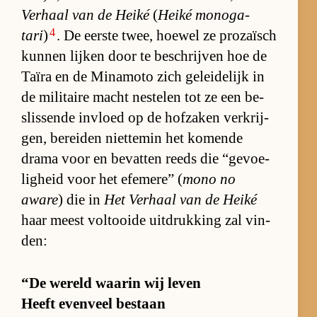
Ver­haal van de Heiké
(
Heiké mo­no­ga­
4
tari
)
. De eer­ste twee, hoe­wel ze pro­za­ïsch
kun­nen lij­ken door te be­schrij­ven hoe de
Ta­ïra en de Mi­na­moto zich ge­lei­de­lijk in
de mi­li­taire macht nes­te­len tot ze een be­
slis­sende in­vloed op de hof­za­ken ver­krij­
gen, be­rei­den niet­te­min het ko­mende
drama voor en be­vat­ten reeds die “ge­voe­
lig­heid voor het efe­me­re” (
mono no
aware
) die in
Het Ver­haal van de Heiké
haar meest vol­tooide uit­druk­king zal vin­
den:
“De we­reld waarin wij le­ven
Heeft even­veel be­staan