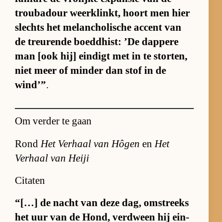
trou­ba­dour weer­klinkt, hoort men hier
slechts het me­lan­cho­li­sche ac­cent van
de treu­rende boed­dhist: ’De dap­pere
man [ook hij] ein­digt met in te stor­ten,
niet meer of min­der dan stof in de
wind’”
.
Om verder te gaan
Rond
Het Verhaal van Hôgen
en
Het
Verhaal van Heiji
Citaten
“[…] de nacht van deze dag, om­streeks
het uur van de Hond, ver­dween hij ein­