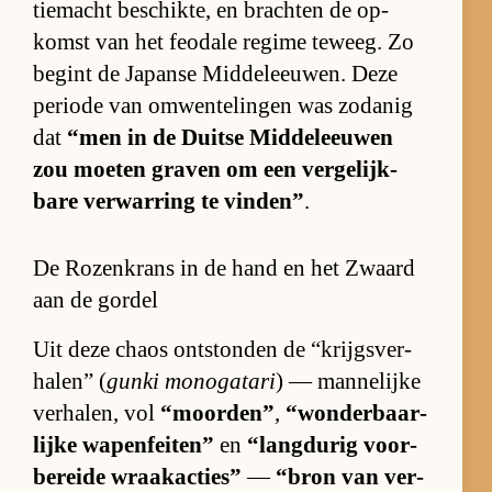
tie­macht be­schik­te, en brach­ten de op­
komst van het fe­o­dale re­gime te­weeg. Zo
be­gint de Ja­panse Mid­del­eeu­wen. Deze
pe­ri­ode van om­wen­te­lin­gen was zo­da­nig
dat
“men in de Duitse Mid­del­eeu­wen
zou moe­ten gra­ven om een ver­ge­lijk­
bare ver­war­ring te vin­den”
.
De Rozenkrans in de hand en het Zwaard
aan de gordel
Uit deze chaos ont­ston­den de “krijgs­ver­
ha­len” (
gunki mo­no­ga­tari
) — man­ne­lijke
ver­ha­len, vol
“moorden”
,
“won­der­baar­
lijke wa­pen­fei­ten”
en
“lang­du­rig voor­
be­reide wraak­ac­ties”
—
“bron van ver­