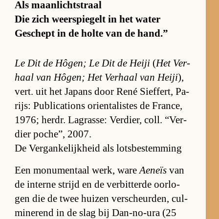
Als maan­licht­straal
Die zich weer­spie­gelt in het wa­ter
Ge­schept in de holte van de hand.”
Le Dit de Hô­gen; Le Dit de Heiji
(
Het Ver­
haal van Hô­gen; Het Ver­haal van Heiji
),
vert. uit het Ja­pans door René Sief­fert, Pa­
rijs: Pu­bli­ca­ti­ons orien­ta­lis­tes de Fran­ce,
1976; her­dr. La­gras­se: Ver­dier, coll. “Ver­
dier po­che”, 2007.
De Vergankelijkheid als lotsbestemming
Een mo­nu­men­taal werk, ware
Aeneïs
van
de in­terne strijd en de ver­bit­terde oor­lo­
gen die de twee hui­zen ver­scheur­den, cul­
mi­ne­rend in de slag bij Dan-no-ura (25