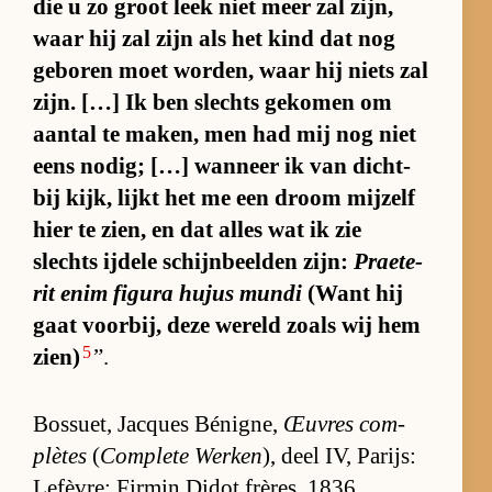
die u zo groot leek niet meer zal zijn,
waar hij zal zijn als het kind dat nog
ge­bo­ren moet wor­den, waar hij niets zal
zijn. […] Ik ben slechts ge­ko­men om
aan­tal te ma­ken, men had mij nog niet
eens no­dig; […] wan­neer ik van dicht­
bij kijk, lijkt het me een droom mij­zelf
hier te zien, en dat al­les wat ik zie
slechts ij­dele schijn­beel­den zijn:
Prae­te­
rit enim fi­gura hu­jus mundi
(Want hij
gaat voor­bij, deze we­reld zo­als wij hem
5
zien)
”.
Bos­suet, Jacques Bé­nig­ne,
Œu­vres com­
plè­tes
(
Com­plete Wer­ken
), deel IV, Pa­rijs:
Le­fè­vre; Fir­min Didot frères, 1836.