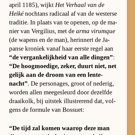
april 1185), wijkt
Het Ver­haal van de
Heiké
noch­tans ra­di­caal af van de wes­terse
tra­di­tie. In plaats van te ope­nen, op de ma­
nier van Ver­gi­li­us, met de
arma vi­rumque
(de wa­pens en de man), her­in­nert de Ja­
panse kro­niek vanaf haar eer­ste re­gel aan
“de ver­gan­ke­lijk­heid van alle din­gen”
:
“De hoog­moe­di­ge, ze­ker, duurt niet, net
ge­lijk aan de droom van een len­te­
nacht”
. De per­so­na­ges, groot of ne­de­rig,
wor­den al­len mee­ge­sleurd door de­zelfde
draai­kolk, bij uit­stek il­lu­stre­rend dat, vol­
gens de for­mule van Bos­suet:
“De tijd zal ko­men waarop deze man