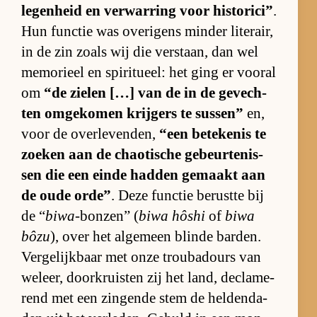
le­gen­heid en ver­war­ring voor his­to­ri­ci”
.
Hun func­tie was ove­ri­gens min­der li­te­rair,
in de zin zo­als wij die ver­staan, dan wel
me­mo­ri­eel en spi­ri­tu­eel: het ging er vooral
om
“de zie­len […] van de in de ge­vech­
ten om­ge­ko­men krij­gers te sus­sen”
en,
voor de over­le­ven­den,
“een be­te­ke­nis te
zoe­ken aan de cha­o­ti­sche ge­beur­te­nis­
sen die een einde had­den ge­maakt aan
de oude or­de”
. Deze func­tie be­rustte bij
de “
biwa
-bon­zen” (
biwa hôshi
of
biwa
bôzu
), over het al­ge­meen blinde bar­den.
Ver­ge­lijk­baar met onze trou­ba­dours van
wel­eer, door­kruis­ten zij het land, de­cla­me­
rend met een zin­gende stem de hel­den­da­