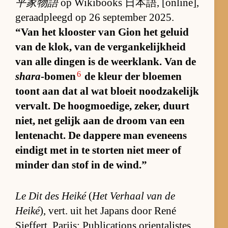
平家物語
op Wiki­books 日本語, [on­li­ne],
ge­raad­pleegd op 26 sep­tem­ber 2025.
“Van het kloos­ter van Gion het ge­luid
van de klok, van de ver­gan­ke­lijk­heid
van alle din­gen is de weer­klank. Van de
6
shara
-bomen
de kleur der bloe­men
toont aan dat al wat bloeit nood­za­ke­lijk
ver­valt. De hoog­moe­di­ge, ze­ker, duurt
niet, net ge­lijk aan de droom van een
len­te­nacht. De dap­pere man even­eens
ein­digt met in te stor­ten niet meer of
min­der dan stof in de wind.”
Le Dit des Heiké
(
Het Ver­haal van de
Heiké
), vert. uit het Ja­pans door René
Sief­fert, Pa­rijs: Pu­bli­ca­ti­ons orien­ta­lis­tes