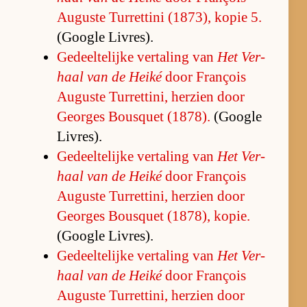
Au­guste Tur­ret­tini (1873), ko­pie 5.
(Google Li­vres).
Ge­deel­te­lijke ver­ta­ling van
Het Ver­
haal van de Heiké
door François
Au­guste Tur­ret­ti­ni, her­zien door
Ge­or­ges Bousquet (1878).
(Google
Li­vres).
Ge­deel­te­lijke ver­ta­ling van
Het Ver­
haal van de Heiké
door François
Au­guste Tur­ret­ti­ni, her­zien door
Ge­or­ges Bousquet (1878), ko­pie.
(Google Li­vres).
Ge­deel­te­lijke ver­ta­ling van
Het Ver­
haal van de Heiké
door François
Au­guste Tur­ret­ti­ni, her­zien door