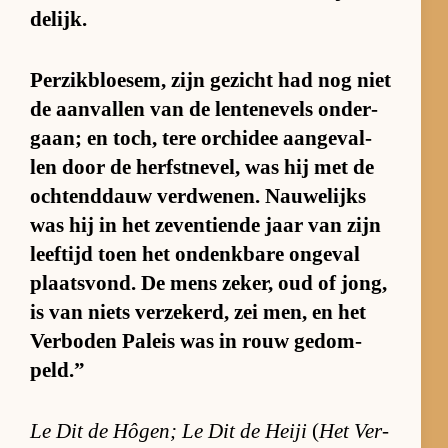
de­lijk.
Per­zik­bloe­sem, zijn ge­zicht had nog niet
de aan­val­len van de len­tene­vels on­der­
gaan; en toch, tere or­chi­dee aan­ge­val­
len door de herfst­ne­vel, was hij met de
och­tend­dauw ver­dwe­nen. Nau­we­lijks
was hij in het ze­ven­tiende jaar van zijn
leef­tijd toen het on­denk­bare on­ge­val
plaats­vond. De mens ze­ker, oud of jong,
is van niets ver­ze­kerd, zei men, en het
Ver­bo­den Pa­leis was in rouw ge­dom­
peld.”
Le Dit de Hô­gen; Le Dit de Heiji
(
Het Ver­