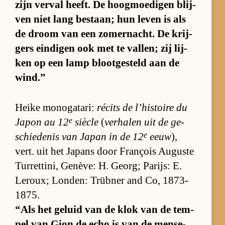
zijn ver­val heeft. De hoog­moe­di­gen blij­
ven niet lang be­staan; hun le­ven is als
de droom van een zo­mer­nacht. De krij­
gers ein­di­gen ook met te val­len; zij lij­
ken op een lamp bloot­ge­steld aan de
wind.”
Heike mo­no­ga­ta­ri:
ré­cits de l’his­toire du
e
Ja­pon au 12
si­è­cle
(
ver­ha­len uit de ge­
e
schie­de­nis van Ja­pan in de 12
eeuw
),
vert. uit het Ja­pans door François Au­guste
Tur­ret­ti­ni, Genève: H. Ge­org; Pa­rijs: E.
Le­roux; Lon­den: Trüb­ner and Co, 1873-
1875.
“Als het ge­luid van de klok van de tem­
pel van Gion de echo is van de men­se­