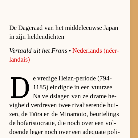
De Dageraad van het middeleeuwse Japan
in zijn heldendichten
Ver­taald uit het Frans
•
Ne­der­lands (néer­
landais)
D
e vre­dige Hei­an-pe­ri­ode (794-
1185) ein­digde in een vuur­zee.
Na veld­sla­gen van zeld­zame he­
vig­heid ver­dre­ven twee ri­va­li­se­rende hui­
zen, de Ta­ïra en de Mi­na­mo­to, beur­te­lings
de hof­a­ris­to­cra­tie, die noch over een vol­
doende le­ger noch over een ade­quate po­li­