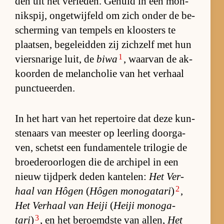
den uit het ver­le­den. Ge­huld in een mon­
niks­pij, on­ge­twij­feld om zich on­der de be­
scher­ming van tem­pels en kloos­ters te
plaat­sen, be­ge­leid­den zij zichzelf met hun
1
viersna­rige luit, de
biwa
, waar­van de ak­
koor­den de me­lan­cho­lie van het ver­haal
punc­tu­eer­den.
In het hart van het re­per­toire dat deze kun­
ste­naars van mees­ter op leer­ling door­ga­
ven, schetst een fun­da­men­tele tri­lo­gie de
broe­der­oor­lo­gen die de ar­chi­pel in een
nieuw tijd­perk de­den kan­te­len:
Het Ver­
2
haal van Hô­gen
(
Hô­gen mo­no­ga­tari
)
,
Het Ver­haal van Heiji
(
Heiji mo­no­ga­
3
tari
)
, en het be­roemd­ste van al­len,
Het