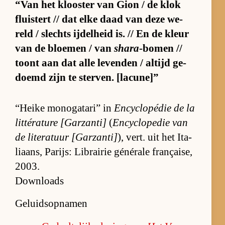
“Van het kloos­ter van Gion / de klok
fluis­tert // dat elke daad van deze we­
reld / slechts ij­del­heid is. // En de kleur
van de bloe­men / van
shara
-bo­men //
toont aan dat alle le­ven­den / al­tijd ge­
doemd zijn te ster­ven. [la­cu­ne]”
“Heike mo­no­ga­ta­ri” in
En­cy­clo­pé­die de la
lit­té­ra­ture [Gar­zan­ti]
(
En­cy­clo­pe­die van
de li­te­ra­tuur [Gar­zan­ti]
), vert. uit het Ita­
li­aans, Pa­rijs: Li­brai­rie gé­né­rale françai­se,
2003.
Downloads
Geluidsopnamen