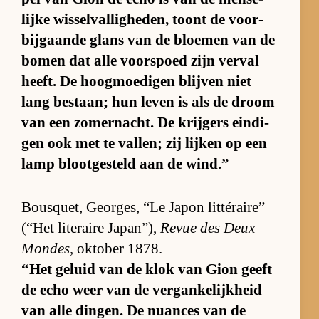
lijke wis­sel­val­lig­he­den, toont de voor­
bij­gaande glans van de bloe­men van de
bo­men dat alle voor­spoed zijn ver­val
heeft. De hoog­moe­di­gen blij­ven niet
lang be­staan; hun le­ven is als de droom
van een zo­mer­nacht. De krij­gers ein­di­
gen ook met te val­len; zij lij­ken op een
lamp bloot­ge­steld aan de wind.”
Bousquet, Ge­or­ges, “Le Ja­pon lit­té­rai­re”
(“Het li­te­raire Ja­pan”),
Re­vue des Deux
Mon­des
, ok­to­ber 1878.
“Het ge­luid van de klok van Gion geeft
de echo weer van de ver­gan­ke­lijk­heid
van alle din­gen. De nu­an­ces van de