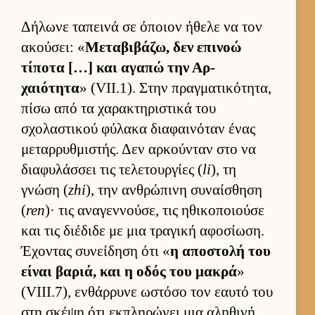
Δήλωνε ταπεινά σε όποιον ήθελε να τον
ακού­σει: «
Μεταβιβάζω, δεν επινοώ
τίποτα […] και αγαπώ την Αρ­
χαιότητα
» (VII.1). Στην πραγ­ματικότητα,
πίσω από τα χαρακτηριστικά του
σχολαστικού φύλακα δια­φαι­νόταν ένας
μεταρ­ρυθ­μιστής. Δεν αρ­κού­νταν στο να
δια­φυλάσ­σει τις τελετουρ­γίες (
li
), τη
γνώση (
zhi
), την αν­θρώπινη συναί­σθηση
(
ren
)· τις αναγεν­νού­σε, τις ηθικοποιούσε
και τις διέδιδε με μια τραγική αφοσίωση.
Έχοντας συνεί­δηση ότι «
η αποστολή του
εί­ναι βαριά, και η οδός του μακρά
»
(VIII.7), εν­θάρ­ρυνε ωστόσο τον εαυτό του
στη σκέψη ότι εκ­πληρώνει μια αληθινή