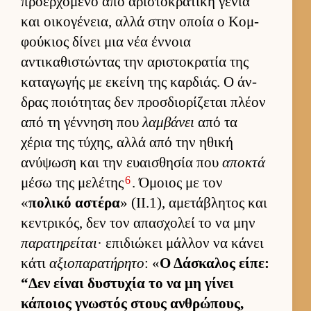
προερ­χόμενο από αριστοκρατική γενιά
και οι­κογένεια, αλλά στην οποία ο Κομ­
φού­κιος δίνει μια νέα έν­νοια
αντικαθιστώντας την αριστοκρατία της
καταγωγής με εκείνη της καρ­διάς. Ο άν­
δρας ποιότητας δεν προσ­διο­ρίζεται πλέον
από τη γέν­νηση που
λαμβάνει
από τα
χέρια της τύχης, αλλά από την ηθική
ανύψωση και την ευαι­σθησία που
αποκτά
6
μέσω της μελέτης
. Όμοιος με τον
«
πολικό αστέρα
» (II.1), αμετάβλητος και
κεντρικός, δεν τον απασχολεί το να μην
παρατηρείται
· επιδιώκει μάλ­λον να κάνει
κάτι
αξιοπαρατήρητο
: «
Ο Δάσκαλος εί­πε:
“Δεν εί­ναι δυστυχία το να μη γίνει
κάποιος γνωστός στους αν­θρώπους,