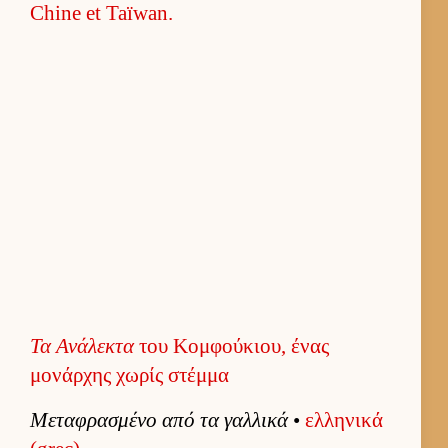
Τα Ανάλεκτα
του Κομφούκιου, ένας
μονάρχης χωρίς στέμμα
Μεταφρασμένο από τα γαλ­λικά
•
ελ­ληνικά