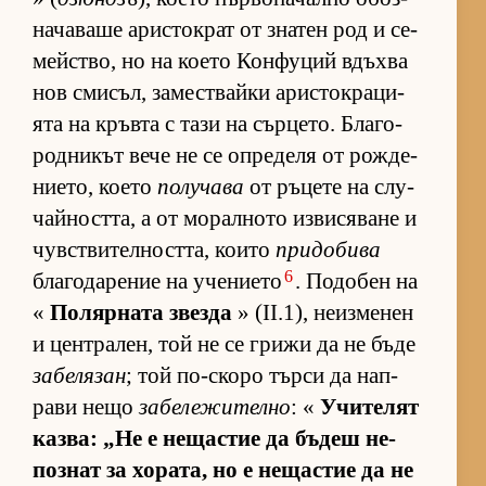
на­ча­ваше арис­ток­рат от зна­тен род и се­
мейс­т­во, но на ко­ето Кон­фу­ций вдъхва
нов сми­съл, за­мес­т­вайки арис­ток­ра­ци­
ята на кръвта с тази на сър­це­то. Бла­го­
род­ни­кът вече не се оп­ре­деля от рож­де­
ни­е­то, ко­ето
получава
от ръ­цете на слу­
чай­ност­та, а от мо­рал­ното из­ви­ся­ване и
чув­с­т­ви­тел­ност­та, ко­ито
придобива
6
бла­го­да­ре­ние на уче­ни­ето
. По­до­бен на
«
По­ляр­ната звезда
» (II.1), не­из­ме­нен
и цен­т­ра­лен, той не се грижи да не бъде
забелязан
; той по-скоро търси да нап­
рави нещо
забележително
: «
Учи­те­лят
каз­ва: „Не е не­щас­тие да бъ­деш не­
поз­нат за хо­ра­та, но е не­щас­тие да не