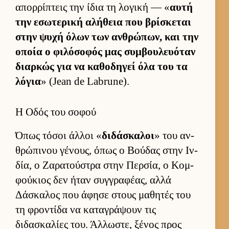
απορ­ρίπτεις την ίδια τη λογική — «
αυτή
την εσωτερική αλήθεια που βρίσκεται
στην ψυχή όλων των αν­θρώπων, και την
οποία ο φιλόσοφός μας συμ­βου­λευόταν
διαρ­κώς για να καθοδηγεί όλα του τα
λόγια
» (Jean de Labrune).
Η Οδός του σοφού
Όπως τόσοι άλ­λοι «
διδάσκαλοι
» του αν­
θρώπινου γένους, όπως ο Βού­δας στην Ιν­
δία, ο Ζαρατού­στρα στην Περ­σία, ο Κομ­
φού­κιος δεν ήταν συγ­γραφέας, αλλά
Δάσκαλος που άφησε στους μαθητές του
τη φροντίδα να καταγράψουν τις
διδασκαλίες του. Άλ­λωστε, ξένος προς