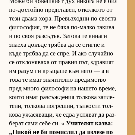
Може би чо­веш­кият дух ни­кога не е бил
по-дос­тойно пред­с­та­вен, от­кол­кото от
тези двама хо­ра. Пре­въз­ходни по сво­ята
фи­ло­со­фия, те не бяха по-малко та­кива
и по своя раз­съ­дък. За­това те ви­наги
зна­еха до­къде трябва да се стигне и
къде трябва да се спре. И ако слу­чайно
се от­к­ло­ня­ваха от пра­вия път, здра­вият
им ра­зум ги връ­щаше към него — а в
това те имат зна­чи­телно пре­дим­с­тво
пред много фи­ло­софи на на­шето вре­ме,
ко­ито имат раз­съж­де­ния тол­кова зап­ле­
те­ни, тол­кова пог­реш­ни, тън­кости тол­
кова ужа­ся­ва­щи, че едва ус­пя­ват да раз­
бе­рат сами себе си. «
Учи­те­лят каз­ва:
„Ни­кой не би по­мис­лил да из­лезе по