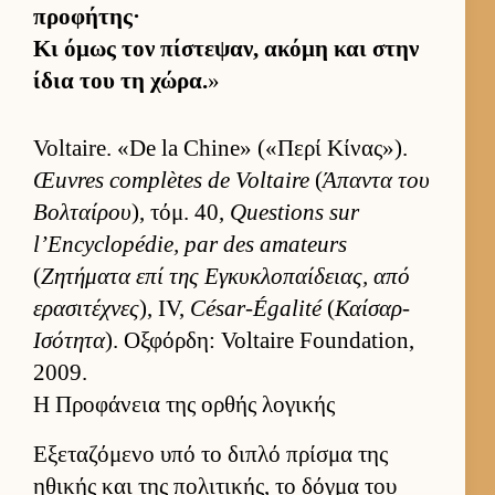
προφήτης·
Κι όμως τον πίστεψαν, ακόμη και στην
ίδια του τη χώρα.
»
Voltaire. «De la Chine» («Περί Κίνας»).
Œuvres complètes de Voltaire
(
Άπαντα του
Βολ­ταί­ρου
), τόμ. 40,
Questions sur
l’Encyclopédie, par des amateurs
(
Ζητήματα επί της Εγκυκλοπαί­δειας, από
ερασιτέχνες
), IV,
César-Égalité
(
Καίσαρ-
Ισότητα
). Οξ­φόρ­δη: Voltaire Foundation,
2009.
Η Προφάνεια της ορθής λογικής
Εξεταζόμενο υπό το διπλό πρίσμα της
ηθικής και της πολιτικής, το δόγμα του