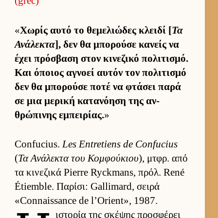
(grec)
«
Χωρίς αυτό το θεμελιώδες κλειδί [
Τα
Ανάλεκτα
], δεν θα μπορούσε κανείς να
έχει πρόσβαση στον κινεζικό πολιτισμό.
Και όποιος αγνοεί αυ­τόν τον πολιτισμό
δεν θα μπορούσε ποτέ να φτάσει παρά
σε μια μερική κατανόηση της αν­
θρώπινης εμπει­ρίας.
»
Confucius.
Les Entretiens de Confucius
(
Τα Ανάλεκτα του Κομ­φού­κιου
), μτ­φρ. από
τα κινεζικά Pierre Ryckmans, πρόλ. René
Étiemble. Παρίσι: Gallimard, σειρά
«Connaissance de l’Orient», 1987.
ιστορία της σκέψης προσφέρει