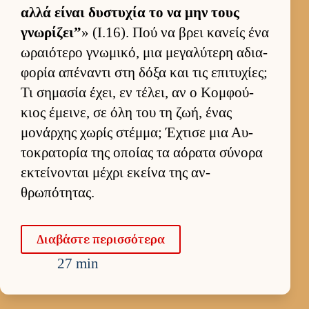
αλλά εί­ναι δυστυχία το να μην τους
γνωρίζει”
» (I.16). Πού να βρει κανείς ένα
ωραιότερο γνωμικό, μια μεγαλύτερη αδια­
φορία απέναντι στη δόξα και τις επιτυχίες;
Τι σημασία έχει, εν τέλει, αν ο Κομ­φού­
κιος έμει­νε, σε όλη του τη ζωή, ένας
μονάρ­χης χωρίς στέμ­μα; Έχτισε μια Αυ­
τοκρατορία της οποίας τα αόρατα σύνορα
εκτεί­νονται μέχρι εκείνα της αν­
θρωπότητας.
Δια­βάστε περισ­σότερα
27 min