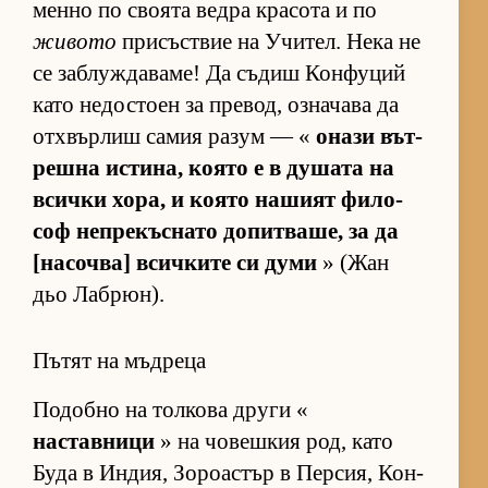
менно по сво­ята ведра кра­сота и по
живото
при­със­т­вие на Учи­тел. Нека не
се заб­луж­да­ва­ме! Да съ­диш Кон­фу­ций
като не­дос­тоен за пре­вод, оз­на­чава да
от­х­вър­лиш са­мия ра­зум — «
онази вът­
решна ис­ти­на, ко­ято е в ду­шата на
всички хо­ра, и ко­ято на­шият фи­ло­
соф неп­ре­къс­нато до­пит­ва­ше, за да
[на­соч­ва] всич­ките си думи
» (Жан
дьо Лаб­рюн).
Пътят на мъдреца
По­добно на тол­кова други «
наставници
» на чо­веш­кия род, като
Буда в Ин­дия, Зо­ро­ас­тър в Пер­сия, Кон­