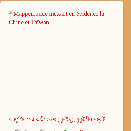
কনফুসিয়াসের
বাণীসংগ্রহ
(লুনইয়ু), মুকুটহীন সম্রাট