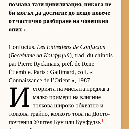
поз­нава тази ци­ви­ли­за­ция, ни­кога не
би мо­гъл да дос­тигне до нещо по­вече
от час­тично раз­би­ране на чо­веш­кия
опит.
»
Confucius.
Les Entretiens de Confucius
(
Бе­се­дите на Кон­фу­ций
), trad. du chinois
par Pierre Ryckmans, préf. de René
Étiemble. Paris : Gallimard, coll. «
Connaissance de l’Orient », 1987.
И
с­то­ри­ята на ми­сълта пред­лага
малко при­мери на вли­я­ние
тол­кова ши­роко об­х­ватно и
тол­кова трай­но, кол­кото това на Дос­то­
1
поч­те­ния Учи­тел Кун или Кун­фу­дзъ
.