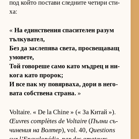
под който пос­тави след­ните че­тири сти­
ха:
«
На един­с­т­ве­ния спа­си­те­лен ра­зум
тъл­ку­ва­тел,
Без да зас­ле­пява све­та, прос­ве­ща­ващ
умо­ве­те,
Той го­во­реше само като мъд­рец и ни­
кога като про­рок;
И все пак му по­вяр­ва­ха, дори в не­го­
вата соб­с­т­вена стра­на.
»
Voltaire. « De la Chine » (« За Ки­тай »).
Œuvres complètes de Voltaire
(
Пълни съ­
чи­не­ния на Вол­тер
), vol. 40,
Questions