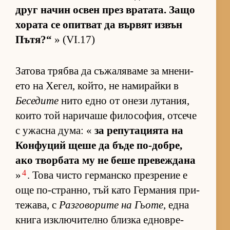
друг на­чин ос­вен през вра­та­та. Защо
хо­рата се опит­ват да вър­вят из­вън
Пъ­тя?“
» (VI.17)
За­това трябва да съ­жа­ля­ваме за мне­ни­
ето на Хе­гел, кой­то, не на­ми­райки в
Беседите
нито едно от онези лу­та­ния,
ко­ито той на­ри­чаше фи­ло­со­фия, от­сече
с ужасна ду­ма: «
за ре­пу­та­ци­ята на
Кон­фу­ций щеше да бъде по-доб­ре,
ако твор­бата му не беше пре­веж­дана
4
»
. Това чисто гер­ман­ско през­ре­ние е
още по-ст­ран­но, тъй като Гер­ма­ния при­
те­жа­ва, с
Раз­го­во­рите на Гьоте
, една
книга из­к­лю­чи­телно близка ед­нов­ре­