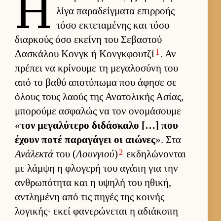
Η
λίγα παραδείγ­ματα επιρ­ροής
τόσο εκτεταμένης και τόσο
διαρ­κούς όσο εκείνη του Σεβαστού
1
Δασκάλου Κονγκ ή Κονγ­κφου­τζί
. Αν
πρέπει να κρίνουμε τη μεγαλοσύνη του
από το βαθύ αποτύπωμα που άφησε σε
όλους τους λαούς της Ανατολικής Ασίας,
μπορούμε ασφαλώς να τον ονομάσουμε
«
τον μεγαλύτερο διδάσκαλο […] που
έχουν ποτέ παραγάγει οι αιώνες
». Στα
2
Ανάλεκτά
του (
Λουνγιού
)
εκ­δηλώνονται
με λάμψη η φλογερή του αγάπη για την
αν­θρωπότητα και η υψηλή του ηθική,
αντλημένη από τις πηγές της κοι­νής
λογικής· εκεί φανερώνεται η αδιάκοπη