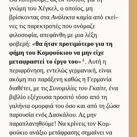
γνώμη του Χέγκελ, ο οποί­ος, μη
βρίσκοντας στα
Ανάλεκτα
καμία από εκεί­
νες τις παρεκτροπές που ονόμαζε
φιλοσοφία, απεφάνθη με μια λέξη
φοβερή: «
θα ήταν προτιμότερο για τη
φήμη του Κομ­φού­κιου να μην είχε
4
μεταφραστεί το έργο του
»
. Αυτή η
περιφρόνηση, εντελώς γερ­μανική, εί­ναι
ακόμη πιο παράξενη καθώς η Γερ­μανία
δια­θέτει, με τις
Συνομιλίες του Γκαίτε
, ένα
βιβλίο εξέχουσα προσιτό τόσο από τη
γαλήνια ομορ­φιά του όσο και από τη
ζώσα
παρου­σία ενός Δασκάλου. Ας μην
παραπλανηθού­με! Να κρίνεις τον Κομ­
φού­κιο ανάξιο μετάφρασης σημαί­νει να