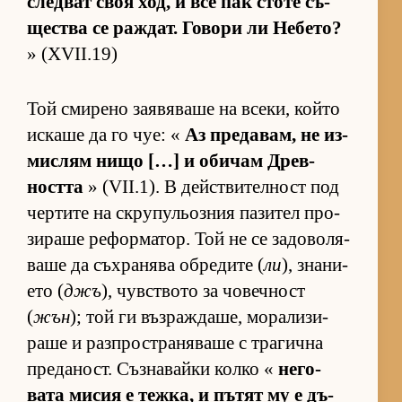
след­ват своя ход, и все пак стоте съ­
щес­тва се раж­дат. Го­вори ли Не­бе­то?
» (XVII.19)
Той сми­рено за­я­вя­ваше на все­ки, който
ис­каше да го чуе: «
Аз пре­да­вам, не из­
мис­лям нищо […] и оби­чам Древ­
ността
» (VII.1). В дейс­т­ви­тел­ност под
чер­тите на скру­пу­льоз­ния па­зи­тел про­
зи­раше ре­фор­ма­тор. Той не се за­до­во­ля­
ваше да съх­ра­нява об­ре­дите (
ли
), зна­ни­
ето (
джъ
), чув­с­т­вото за чо­веч­ност
(
жън
); той ги въз­раж­да­ше, мо­ра­ли­зи­
раше и раз­п­рос­т­ра­ня­ваше с тра­гична
пре­да­ност. Съз­на­вайки колко «
не­го­
вата ми­сия е теж­ка, и пъ­тят му е дъ­