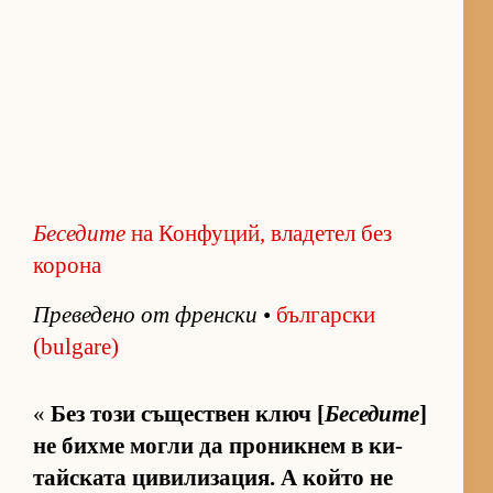
Беседите
на Конфуций, владетел без
корона
Пре­ве­дено от френ­ски
•
бъл­гар­ски
(bulgare)
«
Без този съ­щес­т­вен ключ [
Беседите
]
не бихме могли да про­ник­нем в ки­
тайс­ката ци­ви­ли­за­ция. А който не