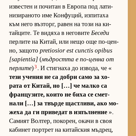
из­вес­тен и по­чи­тан в Ев­ропа под ла­ти­
ни­зи­ра­ното име Кон­фу­ций, из­пи­таха
към него въз­торг, ра­вен на този на ки­
тай­ци­те. Те ви­дяха в не­го­вите
Беседи
пер­лите на Ки­тай, или нещо още по-цен­
но, за­щото
pretiosior est cunctis opibus
[sapientia]
(
мъд­ростта е по-ценна от
3
пер­лите
)
. И стиг­наха до из­во­да, че «
тези уче­ния не са добри само за хо­
рата от Ки­тай, но […] че малко са
фран­цу­зи­те, ко­ито не биха се смет­
нали […] за твърде щас­т­ли­ви, ако мо­
жеха да ги при­ве­дат в из­пъл­не­ние
».
Са­мият Вол­тер, по­ко­рен, окачи в своя
ка­би­нет пор­т­рет на ки­тайс­кия мъд­рец,