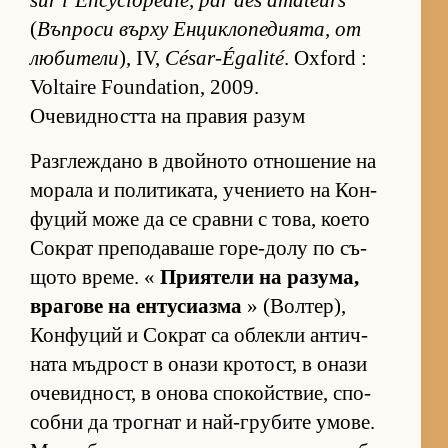
sur l’Encyclopédie, par des amateurs
(
Въп­роси върху Ен­цик­ло­пе­ди­я­та, от
лю­би­тели
), IV,
César-Égalité
. Oxford :
Voltaire Foundation, 2009.
Очевидността на правия разум
Раз­г­леж­дано в двой­ното от­но­ше­ние на
мо­рала и по­ли­ти­ка­та, уче­ни­ето на Кон­
фу­ций може да се сравни с то­ва, ко­ето
Сок­рат пре­по­да­ваше го­ре-долу по съ­
щото вре­ме. «
При­я­тели на ра­зу­ма,
вра­гове на ен­ту­си­азма
» (Вол­тер),
Кон­фу­ций и Сок­рат са об­лекли ан­тич­
ната мъд­рост в онази кро­тост, в онази
оче­вид­ност, в онова спо­койс­т­вие, спо­
собни да трог­нат и най-гру­бите умо­ве.