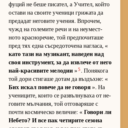
фу­ций не беше пи­са­тел, а Учи­тел, който
ос­тави на сво­ите уче­ници гри­жата да
пре­да­дат не­го­вите уче­ния. Впро­чем,
чужд на го­ле­мите речи и на не­у­мес­т­
ното крас­но­ре­чие, той пред­по­чи­таше
пред тях една със­ре­до­то­чена наг­ла­са, «
като тази на му­зи­кант, на­ве­ден над
своя ин­с­т­ру­мент, за да из­в­лече от него
5
най-кра­си­вите ме­ло­дии
»
. По­ня­кога
той дори сти­гаше до­там да въз­дъх­не: «
Бих ис­кал по­вече да не го­воря
». На
уче­ни­ци­те, ко­ито се раз­въл­ну­ваха от не­
го­вите мъл­ча­ния, той от­го­ва­ряше с
почти кос­ми­ческо ве­ли­чие: «
Го­вори ли
Не­бе­то? И все пак че­ти­рите се­зона