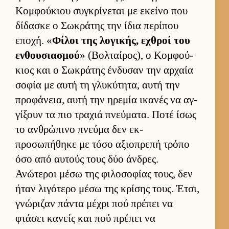
Κομ­φού­κιου συγκρίνεται με εκείνο που
δίδασκε ο Σωκράτης την ίδια περίπου
εποχή. «
Φίλοι της λογικής, εχθροί του
εν­θου­σια­σμού
» (Βολ­ταί­ρος), ο Κομ­φού­
κιος και ο Σωκράτης έν­δυσαν την αρ­χαία
σοφία με αυτή τη γλυκύτητα, αυτή την
προφάνεια, αυτή την ηρεμία ικανές να αγ­
γίξουν τα πιο τραχιά πνεύ­ματα. Ποτέ ίσως
το αν­θρώπινο πνεύμα δεν εκ­
προσωπήθηκε με τόσο αξιο­πρεπή τρόπο
όσο από αυ­τούς τους δύο άν­δρες.
Ανώτεροι μέσω της φιλοσοφίας τους, δεν
ήταν λιγότερο μέσω της κρίσης τους. Έτσι,
γνώριζαν πάντα μέχρι πού πρέπει να
φτάσει κανείς και πού πρέπει να