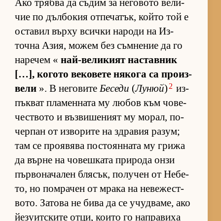
Ако трябва да съ­дим за не­го­вото ве­ли­
чие по дъл­бо­кия от­пе­ча­тък, който той е
ос­та­вил върху всички на­роди на Из­
точна Азия, мо­жем без съм­не­ние да го
на­ре­чем «
най-ве­ли­кият нас­тав­ник
[…], ко­гото ве­ко­вете ня­кога са про­из­
2
вели
». В не­го­вите
Беседи
(
Лунюй
)
из­
пък­ват пла­мен­ната му лю­бов към чо­ве­
чес­т­вото и въз­ви­ше­ният му мо­рал, по­
чер­пан от из­во­рите на здра­вия ра­зум;
там се про­я­вява пос­то­ян­ната му грижа
да върне на чо­веш­ката при­рода онзи
пър­во­на­ча­лен бля­сък, по­лу­чен от Не­бе­
то, но пом­ра­чен от мрака на не­ве­жес­т­
во­то. За­това не бива да се учуд­ва­ме, ако
йе­зу­ит­с­ките от­ци, ко­ито го нап­ра­виха