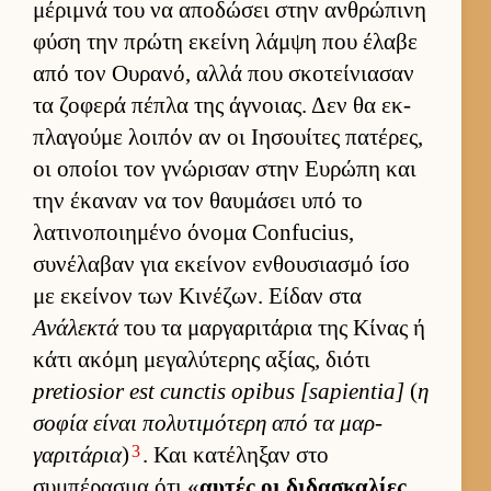
μέριμνά του να αποδώσει στην αν­θρώπινη
φύση την πρώτη εκείνη λάμψη που έλαβε
από τον Ου­ρανό, αλλά που σκοτεί­νια­σαν
τα ζοφερά πέπλα της άγνοιας. Δεν θα εκ­
πλαγούμε λοι­πόν αν οι Ιησουί­τες πατέρες,
οι οποίοι τον γνώρισαν στην Ευ­ρώπη και
την έκαναν να τον θαυ­μάσει υπό το
λατινοποι­ημένο όνομα Confucius,
συνέλαβαν για εκεί­νον εν­θου­σια­σμό ίσο
με εκεί­νον των Κινέζων. Εί­δαν στα
Ανάλεκτά
του τα μαρ­γαριτάρια της Κίνας ή
κάτι ακόμη μεγαλύτερης αξίας, διότι
pretiosior est cunctis opibus [sapientia]
(
η
σοφία εί­ναι πολυτιμότερη από τα μαρ­
3
γαριτάρια
)
. Και κατέληξαν στο
συμπέρασμα ότι «
αυ­τές οι διδασκαλίες