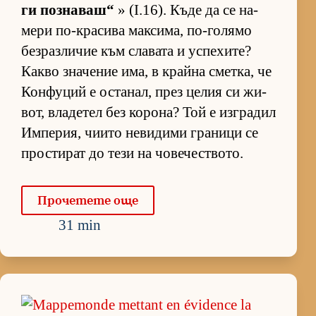
ги поз­на­ваш“
» (I.16). Къде да се на­
мери по-кра­сива мак­си­ма, по-го­лямо
без­раз­ли­чие към сла­вата и ус­пе­хи­те?
Какво зна­че­ние има, в крайна смет­ка, че
Кон­фу­ций е ос­та­нал, през це­лия си жи­
вот, вла­де­тел без ко­ро­на? Той е из­г­ра­дил
Им­пе­рия, чи­ито не­ви­дими гра­ници се
прос­ти­рат до тези на чо­ве­чес­т­во­то.
Про­че­тете още
31 min