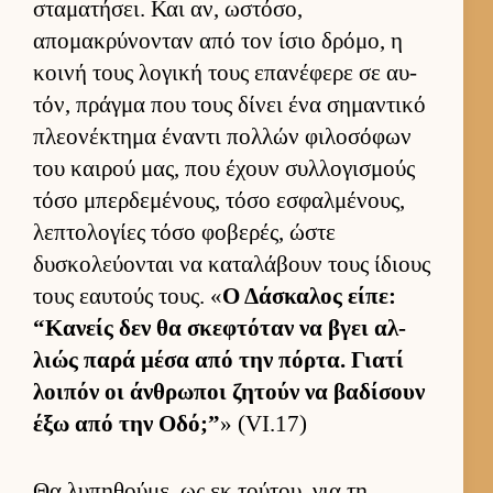
σταματήσει. Και αν, ωστόσο,
απομακρύνονταν από τον ίσιο δρόμο, η
κοινή τους λογική τους επανέφερε σε αυ­
τόν, πράγμα που τους δίνει ένα σημαντικό
πλεονέκτημα έναντι πολ­λών φιλοσόφων
του και­ρού μας, που έχουν συλ­λογισμούς
τόσο μπερ­δεμένους, τόσο εσφαλ­μένους,
λεπτολογίες τόσο φοβερές, ώστε
δυσκολεύ­ονται να καταλάβουν τους ίδιους
τους εαυ­τούς τους. «
Ο Δάσκαλος εί­πε:
“Κανείς δεν θα σκεφτόταν να βγει αλ­
λιώς παρά μέσα από την πόρ­τα. Γιατί
λοι­πόν οι άν­θρωποι ζητούν να βαδίσουν
έξω από την Οδό;”
» (VI.17)
Θα λυπηθού­με, ως εκ τού­του, για τη