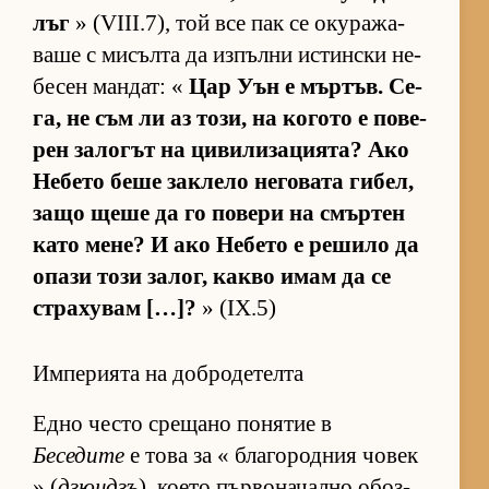
лъг
» (VIII.7), той все пак се оку­ра­жа­
ваше с ми­сълта да из­пълни ис­тин­ски не­
бе­сен ман­дат: «
Цар Уън е мър­тъв. Се­
га, не съм ли аз то­зи, на ко­гото е по­ве­
рен за­ло­гът на ци­ви­ли­за­ци­я­та? Ако
Не­бето беше зак­лело не­го­вата ги­бел,
защо щеше да го по­вери на смър­тен
като ме­не? И ако Не­бето е ре­шило да
опази този за­лог, какво имам да се
стра­ху­вам […]?
» (IX.5)
Империята на добродетелта
Едно често сре­щано по­ня­тие в
Беседите
е това за « бла­го­род­ния чо­век
» (
дзюндзъ
), ко­ето пър­во­на­чално обоз­