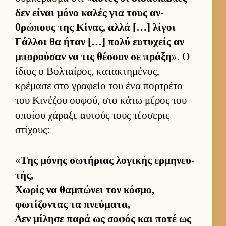
δεν εί­ναι μόνο καλές για τους αν­
θρώπους της Κίνας, αλλά […] λίγοι
Γάλ­λοι θα ήταν […] πολύ ευ­τυχείς αν
μπορού­σαν να τις θέσουν σε πράξη
». Ο
ίδιος ο Βολ­ταί­ρος, κατακτημένος,
κρέμασε στο γραφείο του ένα πορ­τρέτο
του Κινέζου σοφού, στο κάτω μέρος του
οποίου χάραξε αυ­τούς τους τέσ­σερις
στίχους:
«
Της μόνης σωτήριας λογικής ερ­μηνευ­
τής,
Χωρίς να θαμπώνει τον κόσμο,
φωτίζοντας τα πνεύ­ματα,
Δεν μίλησε παρά ως σοφός και ποτέ ως