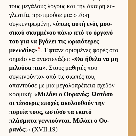
τους μεγάλους λόγους και την άκαιρη ευ­
γλωτ­τία, προτιμούσε μια στάση
συγκεντρωμένη, «
όπως αυτή ενός μου­
σικού σκυμ­μένου πάνω από το όρ­γανό
του για να βγάλει τις ωραιότερες
5
μελωδίες
»
. Έφτανε ορισμένες φορές στο
σημείο να αναστενάζει: «
Θα ήθελα να μη
μιλούσα πια
». Στους μαθητές που
συγκινού­νταν από τις σιω­πές του,
απαντούσε με μια μεγαλοπρέπεια σχεδόν
κοσμική: «
Μιλάει ο Ου­ρανός; Ωστόσο
οι τέσ­σερις εποχές ακολου­θούν την
πορεία τους, ωστόσο τα εκατό
πλάσματα γεν­νιού­νται. Μιλάει ο Ου­
ρανός;
» (XVII.19)