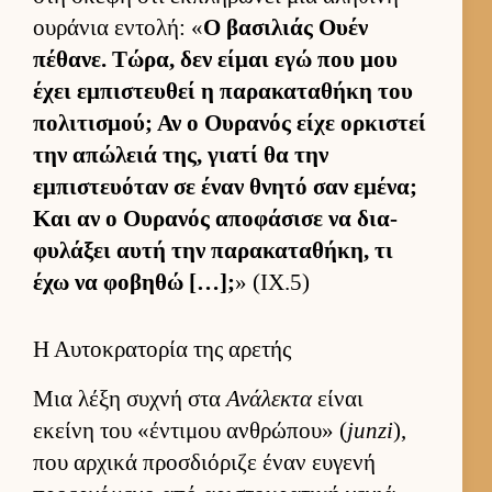
ου­ράνια εντολή: «
Ο βασιλιάς Ουέν
πέθανε. Τώρα, δεν εί­μαι εγώ που μου
έχει εμπιστευ­θεί η παρακαταθήκη του
πολιτισμού; Αν ο Ου­ρανός είχε ορ­κιστεί
την απώλειά της, γιατί θα την
εμπιστευόταν σε έναν θνητό σαν εμένα;
Και αν ο Ου­ρανός αποφάσισε να δια­
φυλάξει αυτή την παρακαταθήκη, τι
έχω να φοβηθώ […];
» (IX.5)
Η Αυτοκρατορία της αρετής
Μια λέξη συχνή στα
Ανάλεκτα
εί­ναι
εκείνη του «έντιμου αν­θρώπου» (
junzi
),
που αρ­χικά προσ­διόριζε έναν ευ­γενή