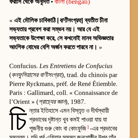
ফরাসি থেকে অনূদিত
•
বাংলা (bengali)
«
এই মৌলিক চাবিকাঠি [
বাণীসংগ্রহ
] ব্যতীত চীনা
সভ্যতায় প্রবেশ করা সম্ভব নয়। আর যে এই
সভ্যতাকে উপেক্ষা করে, সে কখনোই মানব অভিজ্ঞতার
আংশিক বোধের বেশি অর্জন করতে পারবে না।
»
Confucius.
Les Entretiens de Confucius
(
কনফুসিয়াসের বাণীসংগ্রহ
), trad. du chinois par
Pierre Ryckmans, préf. de René Étiemble.
Paris : Gallimard, coll. « Connaissance de
l’Orient » (
প্রাচ্যের জ্ঞান
), 1987.
চি
ন্তার ইতিহাসে এমন বিস্তৃত ও দীর্ঘস্থায়ী
প্রভাবের দৃষ্টান্ত খুব কমই পাওয়া যায় যা
1
পূজনীয় গুরু কোং বা কোংফুজি
-এর প্রভাবের
সমতুল্য। যদি পূর্ব এশিয়ার সমস্ত জনগোষ্ঠীর উপর তাঁর