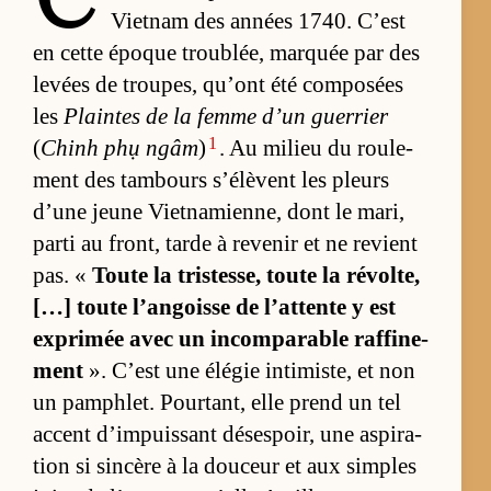
Viet­nam des an­nées 1740. C’est
en cette époque trou­blée, marquée par des
le­vées de trou­pes, qu’ont été com­po­sées
les
Plaintes de la femme d’un guer­rier
1
(
Chinh phụ ngâm
)
. Au mi­lieu du rou­le­
ment des tam­bours s’élèvent les pleurs
d’une jeune Viet­na­mien­ne, dont le ma­ri,
parti au front, tarde à re­ve­nir et ne re­vient
pas. «
Toute la tris­tes­se, toute la ré­vol­te,
[…] toute l’an­goisse de l’at­tente y est
ex­pri­mée avec un in­com­pa­rable raf­fi­ne­
ment
». C’est une élé­gie in­ti­mis­te, et non
un pam­phlet. Pour­tant, elle prend un tel
ac­cent d’im­puis­sant déses­poir, une as­pi­ra­
tion si sin­cère à la dou­ceur et aux simples