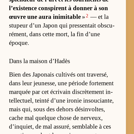
l’exis­tence conspirent à don­ner à son
2
œuvre une aura in­imi­table
»
— et la
stu­peur d’un Ja­pon qui pres­sen­tait obs­cu­
ré­ment, dans cette mort, la fin d’une
époque.
Dans la maison d’Hadès
Bien des Ja­po­nais culti­vés ont tra­ver­sé,
dans leur jeu­nes­se, une pé­riode for­te­ment
marquée par cet écri­vain dis­crè­te­ment in­
tel­lec­tuel, teinté d’une iro­nie in­sou­cian­te,
mais qui, sous des de­hors dé­sin­vol­tes,
cache mal quelque chose de ner­veux,
d’inquiet, de mal as­su­ré, sem­blable à ces