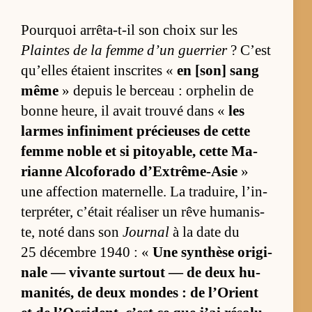
Pourquoi ar­rê­ta-t-il son choix sur les
Plaintes de la femme d’un guer­rier
? C’est
qu’elles étaient ins­crites «
en [son] sang
même
» de­puis le ber­ceau : or­phe­lin de
bonne heu­re, il avait trouvé dans «
les
larmes in­fi­ni­ment pré­cieuses de cette
femme noble et si pi­toya­ble, cette Ma­
rianne Al­co­fo­rado d’Ex­trême-Asie
»
une af­fec­tion ma­ter­nelle. La tra­dui­re, l’in­
ter­pré­ter, c’était réa­li­ser un rêve hu­ma­nis­
te, noté dans son
Journal
à la date du
25 dé­cembre 1940 : «
Une syn­thèse ori­gi­
nale — vi­vante sur­tout — de deux hu­
ma­ni­tés, de deux mondes : de l’Orient