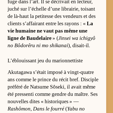
fuge dans l’art. Il se dé­cri­vait en lec­teur,
ju­ché sur l’échelle d’une li­brai­rie, toi­sant
de là-haut la pe­ti­tesse des ven­deurs et des
clients s’af­fai­rant entre les rayons : «
La
vie hu­maine ne vaut pas même une
ligne de Bau­de­laire
» (
Jin­sei wa ichi­gyô
no Bô­do­rêru ni mo shi­ka­nai
), di­sait-il.
L’éblouissant jeu du marionnettiste
Aku­ta­gawa s’était im­posé à vingt-quatre
ans comme le prince du ré­cit bref. Dis­ciple
pré­féré de Nat­sume Sô­se­ki, il avait même
été pres­senti comme gendre du maître. Ses
nou­velles dites « his­to­riques » —
Rashômon
,
Dans le fourré
(
Yabu no