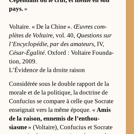
pays.
»
Vol­taire. « De la Chine ».
Œuvres com­
plètes de Vol­taire
, vol. 40,
Ques­tions sur
l’En­cy­clo­pé­die, par des ama­teurs
, IV,
César-Égalité
. Ox­ford : Vol­taire Foun­da­
tion, 2009.
L’Évidence de la droite raison
Consi­dé­rée sous le double rap­port de la
mo­rale et de la po­li­tique, la doc­trine de
Confu­cius se com­pare à celle que So­crate
en­sei­gnait vers la même époque. «
Amis
de la rai­son, en­ne­mis de l’en­thou­
siasme
» (Vol­tai­re), Confu­cius et So­crate