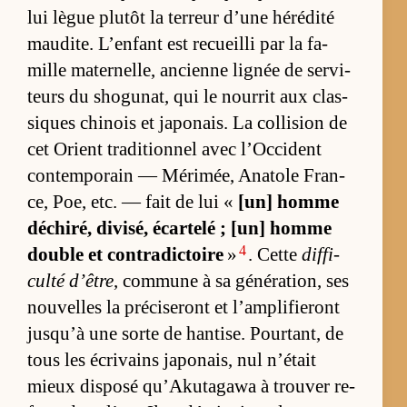
lui lègue plu­tôt la ter­reur d’une hé­ré­dité
mau­dite. L’en­fant est re­cueilli par la fa­
mille ma­ter­nel­le, an­cienne li­gnée de ser­vi­
teurs du sho­gu­nat, qui le nour­rit aux clas­
siques chi­nois et ja­po­nais. La col­li­sion de
cet Orient tra­di­tion­nel avec l’Oc­ci­dent
contem­po­rain — Mé­ri­mée, Ana­tole Fran­
ce, Poe, etc. — fait de lui «
[un] homme
dé­chi­ré, di­vi­sé, écar­telé ; [un] homme
4
double et contra­dic­toire
»
. Cette
dif­fi­
culté d’être
, com­mune à sa gé­né­ra­tion, ses
nou­velles la pré­ci­se­ront et l’am­pli­fie­ront
jusqu’à une sorte de han­tise. Pour­tant, de
tous les écri­vains ja­po­nais, nul n’était
mieux dis­posé qu’Aku­ta­gawa à trou­ver re­