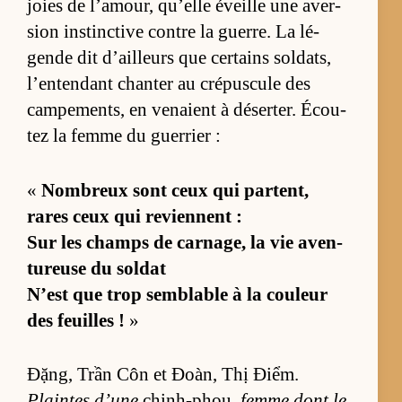
joies de l’amour, qu’elle éveille une aver­
sion ins­tinc­tive contre la guerre. La lé­
gende dit d’ailleurs que cer­tains sol­dats,
l’en­ten­dant chan­ter au cré­pus­cule des
cam­pe­ments, en ve­naient à dé­ser­ter. Écou­
tez la femme du guer­rier :
«
Nom­breux sont ceux qui par­tent,
rares ceux qui re­viennent :
Sur les champs de car­na­ge, la vie aven­
tu­reuse du sol­dat
N’est que trop sem­blable à la cou­leur
des feuilles !
»
Đặng, Trần Côn et Đoàn, Thị Điểm.
Plaintes d’une
chinh-phou,
femme dont le