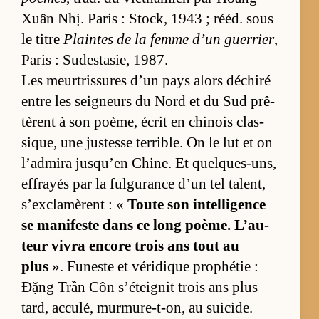
Xuân Nhị. Pa­ris : Sto­ck, 1943 ; ré­éd. sous
le titre
Plaintes de la femme d’un guer­rier
,
Pa­ris : Su­des­ta­sie, 1987.
Les meur­tris­sures d’un pays alors dé­chiré
entre les sei­gneurs du Nord et du Sud prê­
tèrent à son poè­me, écrit en chi­nois clas­
sique, une jus­tesse ter­rible. On le lut et on
l’ad­mira jusqu’en Chine. Et quelques-uns,
ef­frayés par la ful­gu­rance d’un tel ta­lent,
s’ex­cla­mèrent : «
Toute son in­tel­li­gence
se ma­ni­feste dans ce long poème. L’au­
teur vi­vra en­core trois ans tout au
plus
». Fu­neste et vé­ri­dique pro­phé­tie :
Đặng Trần Côn s’étei­gnit trois ans plus
tard, ac­cu­lé, mur­mure-t-on, au sui­cide.