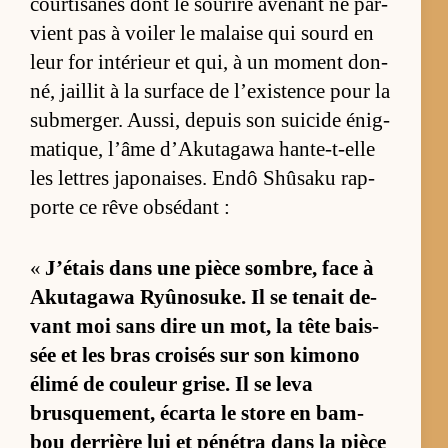
cour­ti­sanes dont le sou­rire ave­nant ne par­
vient pas à voi­ler le ma­laise qui sourd en
leur for in­té­rieur et qui, à un mo­ment don­
né, jaillit à la sur­face de l’exis­tence pour la
sub­mer­ger. Aus­si, de­puis son sui­cide énig­
ma­tique, l’âme d’Aku­ta­gawa hante-t-elle
les lettres ja­po­naises. Endô Shû­saku rap­
porte ce rêve ob­sé­dant :
«
J’étais dans une pièce som­bre, face à
Aku­ta­gawa Ryû­no­suke. Il se te­nait de­
vant moi sans dire un mot, la tête bais­
sée et les bras croi­sés sur son ki­mono
élimé de cou­leur grise. Il se leva
brusque­ment, écarta le store en bam­
bou der­rière lui et pé­né­tra dans la pièce