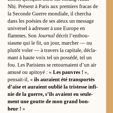
Nhị. Pré­sent à Pa­ris aux pre­miers fra­cas de
la Se­conde Guerre mon­dia­le, il cher­cha
dans les poé­sies de ses aïeux un mes­sage
uni­ver­sel à adres­ser à une Eu­rope en
flammes. Son
Journal
dé­crit l’en­thou­
siasme qui le fit, un jour, mar­cher — ou
plu­tôt vo­ler — à tra­vers la ca­pi­ta­le, dé­cla­
mant à haute voix tel un pos­sé­dé, tel un
fou. Les Pa­ri­siens se re­tour­naient d’un air
amusé ou api­toyé : «
Les pauvres !
»,
pen­sait-il, «
ils au­raient été trans­por­tés
d’aise et au­raient ou­blié la tris­tesse in­fi­
nie de la guer­re, s’ils avaient eu seule­
ment une goutte de mon grand bon­
heur !
»