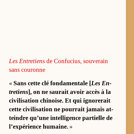
Les En­tre­tiens
de Confucius, souverain
sans couronne
«
Sans cette clé fon­da­men­tale [
Les En­
tre­tiens
], on ne sau­rait avoir ac­cès à la
ci­vi­li­sa­tion chi­noise. Et qui igno­re­rait
cette ci­vi­li­sa­tion ne pour­rait ja­mais at­
teindre qu’une in­tel­li­gence par­tielle de
l’ex­pé­rience hu­maine.
»