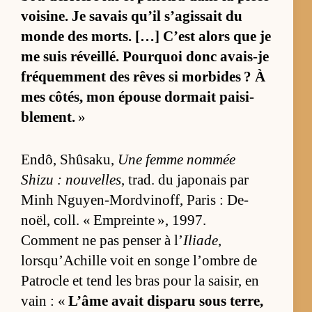
voi­sine. Je sa­vais qu’il s’agis­sait du
monde des morts. […] C’est alors que je
me suis ré­veillé. Pourquoi donc avais-je
fré­quem­ment des rêves si mor­bides ? À
mes cô­tés, mon épouse dor­mait pai­si­
ble­ment.
»
En­dô, Shû­sa­ku,
Une femme nom­mée
Shizu : nou­velles
, trad. du ja­po­nais par
Minh Nguyen-Mord­vi­noff, Pa­ris : De­
noël, coll. « Em­preinte », 1997.
Com­ment ne pas pen­ser à l’
Iliade
,
lorsqu’Achille voit en songe l’ombre de
Pa­trocle et tend les bras pour la sai­sir, en
vain : «
L’âme avait dis­paru sous ter­re,