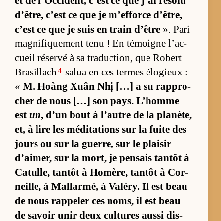
et de l’Oc­ci­dent, c’est ce que j’ai ré­solu
d’être, c’est ce que je m’ef­force d’être,
c’est ce que je suis en train d’être
». Pari
ma­gni­fique­ment tenu ! En té­moigne l’ac­
cueil ré­servé à sa tra­duc­tion, que Ro­bert
4
Bra­sillach
sa­lua en ces termes élo­gieux :
«
M. Hoàng Xuân Nhị […] a su rap­pro­
cher de nous […] son pays. L’­homme
est
un
, d’un bout à l’autre de la pla­nè­te,
et, à lire les mé­di­ta­tions sur la fuite des
jours ou sur la guer­re, sur le plai­sir
d’ai­mer, sur la mort, je pen­sais tan­tôt à
Ca­tul­le, tan­tôt à Ho­mè­re, tan­tôt à Cor­
neille, à Mal­lar­mé, à Va­lé­ry. Il est beau
de nous rap­pe­ler ces noms, il est beau
de sa­voir unir deux cultures aussi dis­