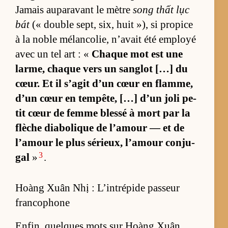
Ja­mais au­pa­ra­vant le mètre
song thất lục
bát
(« double sept, six, huit »), si pro­pice
à la noble mé­lan­co­lie, n’avait été em­ployé
avec un tel art : «
Chaque mot est une
lar­me, chaque vers un san­glot […] du
cœur. Et il s’agit d’un cœur en flam­me,
d’un cœur en tem­pê­te, […] d’un joli pe­
tit cœur de femme blessé à mort par la
flèche dia­bo­lique de l’amour — et
de
l’amour le plus sé­rieux, l’amour conju­
3
gal
»
.
Hoàng Xuân Nhị : L’intrépide passeur
francophone
En­fin, quelques mots sur Hoàng Xuân