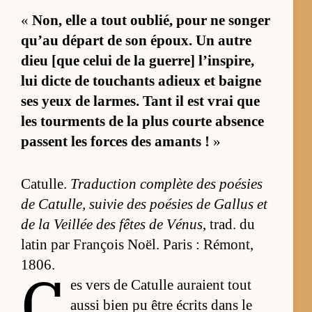
«
Non, elle a tout ou­blié, pour ne son­ger
qu’au dé­part de son époux. Un autre
dieu [que ce­lui de la guer­re] l’ins­pi­re,
lui dicte de tou­chants adieux et baigne
ses yeux de larmes. Tant il est vrai que
les tour­ments de la plus courte ab­sence
passent les forces des amants !
»
Ca­tulle.
Tra­duc­tion com­plète des poé­sies
de Ca­tul­le, sui­vie des poé­sies de Gal­lus et
de la Veillée des fêtes de Vé­nus
, trad. du
la­tin par François Noël. Pa­ris : Ré­mont,
1806.
C
es vers de Ca­tulle au­raient tout
aussi bien pu être écrits dans le