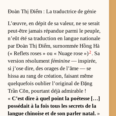
Đoàn Thị Điểm : La traductrice de génie
L’œu­vre, en dé­pit de sa va­leur, ne se se­rait
peut-être ja­mais ré­pan­due parmi le peu­ple,
n’eût été sa tra­duc­tion en langue na­tio­nale
par Đoàn Thị Điểm, sur­nom­mée Hồng Hà
2
(« Re­flets roses » ou « Nuage rose »)
. Sa
ver­sion ré­so­lu­ment
féminine
— ins­pi­rée,
si j’ose di­re, des orages de l’âme — se
hissa au rang de créa­tion, fai­sant même
quelque­fois ou­blier l’ori­gi­nal de Đặng
Trần Côn, pour­tant déjà ad­mi­rable !
«
C’est dire à quel point la poé­tesse […]
pos­sé­dait à la fois tous les se­crets de la
langue chi­noise et de son par­ler na­tal.
»