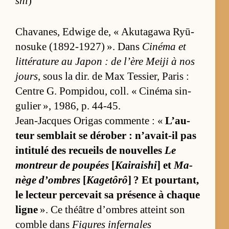
shi
)
Cha­va­nes, Ed­wige de, « Aku­ta­gawa Ryū­
no­suke (1892-1927) ». Dans
Ci­néma et
lit­té­ra­ture au Ja­pon : de l’ère Meiji à nos
jours
, sous la dir. de Max Tes­sier, Pa­ris :
Centre G. Pom­pi­dou, coll. « Ci­néma sin­
gu­lier », 1986, p. 44-45.
Jean-Jacques Ori­gas com­mente : «
L’au­
teur sem­blait se dé­ro­ber : n’avait-il pas
in­ti­tulé des re­cueils de nou­velles
Le
mon­treur de pou­pées
[
Kairaishi
] et
Ma­
nège d’ombres
[
Kagetôrô
] ? Et pour­tant,
le lec­teur per­ce­vait sa pré­sence à chaque
ligne
». Ce théâtre d’ombres at­teint son
comble dans
Fi­gures in­fer­nales