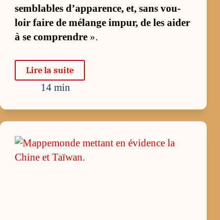
sem­blables d’ap­pa­ren­ce, et, sans vou­
loir faire de mé­lange im­pur, de les ai­der
à se com­prendre
».
Lire la suite
14 min