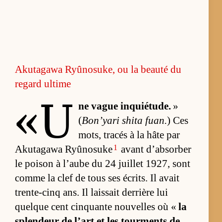
Akutagawa Ryûnosuke, ou la beauté du
regard ultime
«U
ne vague inquié­tude.
»
(
Bon’yari shita fuan.
) Ces
mots, tra­cés à la hâte par
1
Aku­ta­gawa Ryû­no­suke
avant d’ab­sor­ber
le poi­son à l’aube du 24 juillet 1927, sont
comme la clef de tous ses écrits. Il avait
trente-cinq ans. Il lais­sait der­rière lui
quelque cent cinquante nou­velles où «
la
splen­deur de l’art et les tour­ments de