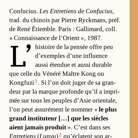
Confu­cius.
Les En­tre­tiens de Confu­cius
,
trad. du chi­nois par Pierre Ry­ck­mans, préf.
de René Étiemble. Pa­ris : Gal­li­mard, coll.
« Connais­sance de l’Orient », 1987.
L’
­his­toire de la pen­sée offre peu
d’exemples d’une in­fluence
aussi éten­due et aussi du­rable
que celle du Vé­néré Maître Kong ou
1
Kong­fuzi
. Si l’on doit ju­ger de sa gran­
deur par la marque pro­fonde qu’il a im­pri­
mée sur tous les peuples d’Asie orien­ta­le,
l’on peut as­su­ré­ment le nom­mer «
le plus
grand ins­ti­tu­teur […] que les siècles
aient ja­mais pro­duit
». C’est dans ses
2
Entretiens
(
Lunyu
)
qu’éclatent son ar­