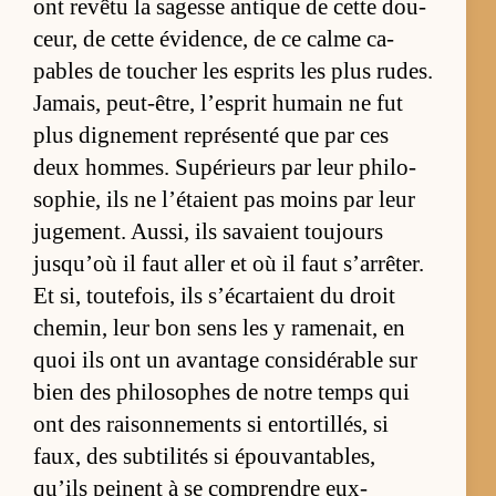
ont re­vêtu la sa­gesse an­tique de cette dou­
ceur, de cette évi­den­ce, de ce calme ca­
pables de tou­cher les es­prits les plus rudes.
Ja­mais, peut-être, l’es­prit hu­main ne fut
plus di­gne­ment re­pré­senté que par ces
deux hommes. Su­pé­rieurs par leur phi­lo­
so­phie, ils ne l’étaient pas moins par leur
ju­ge­ment. Aus­si, ils sa­vaient toujours
jusqu’où il faut al­ler et où il faut s’ar­rê­ter.
Et si, tou­te­fois, ils s’écar­taient du droit
che­min, leur bon sens les y ra­me­nait, en
quoi ils ont un avan­tage consi­dé­rable sur
bien des phi­lo­sophes de notre temps qui
ont des rai­son­ne­ments si en­tor­tillés, si
faux, des sub­ti­li­tés si épou­van­ta­bles,
qu’ils peinent à se com­prendre eux-