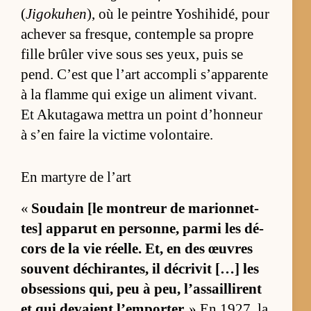
(
Jigokuhen
), où le peintre Yo­shi­hi­dé, pour
ache­ver sa fresque, contemple sa propre
fille brû­ler vive sous ses yeux, puis se
pend. C’est que l’art ac­com­pli s’ap­pa­rente
à la flamme qui exige un ali­ment vi­vant.
Et Aku­ta­gawa met­tra un point d’hon­neur
à s’en faire la vic­time vo­lon­taire.
En martyre de l’art
«
Sou­dain [le mon­treur de ma­rion­net­
tes] ap­pa­rut en per­son­ne, parmi les dé­
cors de la vie réelle. Et, en des œuvres
sou­vent dé­chi­ran­tes, il dé­cri­vit […] les
ob­ses­sions qui, peu à peu, l’as­saillirent
et qui de­vaient l’em­por­ter.
» En 1927, la