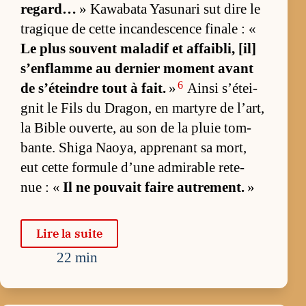
re­gard…
» Ka­wa­bata Ya­su­nari sut dire le
tra­gique de cette in­can­des­cence fi­nale : «
Le plus sou­vent ma­la­dif et af­fai­bli, [il]
s’en­flamme au der­nier mo­ment avant
6
de s’éteindre tout à fait.
»
Ainsi s’étei­
gnit le Fils du Dra­gon, en mar­tyre de l’art,
la Bible ou­ver­te, au son de la pluie tom­
bante. Shiga Naoya, ap­pre­nant sa mort,
eut cette for­mule d’une ad­mi­rable re­te­
nue : «
Il ne pou­vait faire au­tre­ment.
»
Lire la suite
22 min