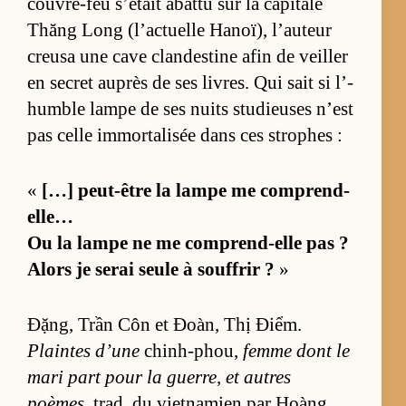
couvre-feu s’était abattu sur la ca­pi­tale
Thăng Long (l’ac­tuelle Ha­noï), l’au­teur
creusa une cave clan­des­tine afin de veiller
en se­cret au­près de ses livres. Qui sait si l’­
humble lampe de ses nuits stu­dieuses n’est
pas celle im­mor­ta­li­sée dans ces strophes :
«
[…] peut-être la lampe me com­prend-
el­le…
Ou la lampe ne me com­prend-elle pas ?
Alors je se­rai seule à souf­frir ?
»
Đặng, Trần Côn et Đoàn, Thị Điểm.
Plaintes d’une
chinh-phou,
femme dont le
mari part pour la guer­re, et autres
poèmes
, trad. du viet­na­mien par Hoàng