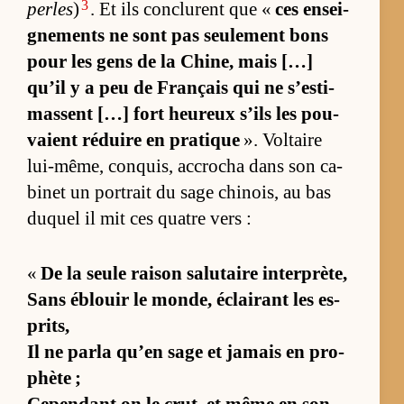
3
perles
)
. Et ils conclurent que «
ces en­sei­
gne­ments ne sont pas seule­ment bons
pour les gens de la Chi­ne, mais […]
qu’il y a peu de Français qui ne s’es­ti­
massent […] fort heu­reux s’ils les pou­
vaient ré­duire en pra­tique
». Vol­taire
lui-mê­me, conquis, ac­cro­cha dans son ca­
bi­net un por­trait du sage chi­nois, au bas
duquel il mit ces quatre vers :
«
De la seule rai­son sa­lu­taire in­ter­prè­te,
Sans éblouir le mon­de, éclai­rant les es­
prits,
Il ne parla qu’en sage et ja­mais en pro­
phète ;
Ce­pen­dant on le crut, et même en son