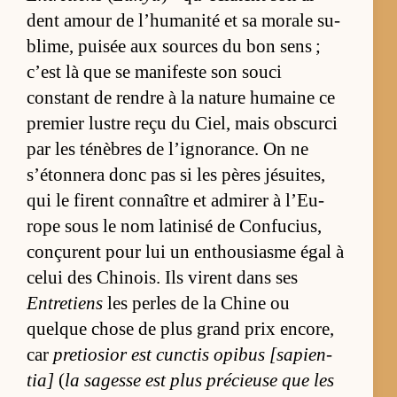
dent amour de l’­hu­ma­nité et sa mo­rale su­
bli­me, pui­sée aux sources du bon sens ;
c’est là que se ma­ni­feste son souci
constant de rendre à la na­ture hu­maine ce
pre­mier lustre reçu du Ciel, mais obs­curci
par les té­nèbres de l’igno­rance. On ne
s’éton­nera donc pas si les pères jé­sui­tes,
qui le firent connaître et ad­mi­rer à l’Eu­
rope sous le nom la­ti­nisé de Confu­cius,
conçurent pour lui un en­thou­siasme égal à
ce­lui des Chi­nois. Ils virent dans ses
Entretiens
les perles de la Chine ou
quelque chose de plus grand prix en­co­re,
car
pre­tio­sior est cunc­tis opi­bus [sa­pien­
tia]
(
la sa­gesse est plus pré­cieuse que les