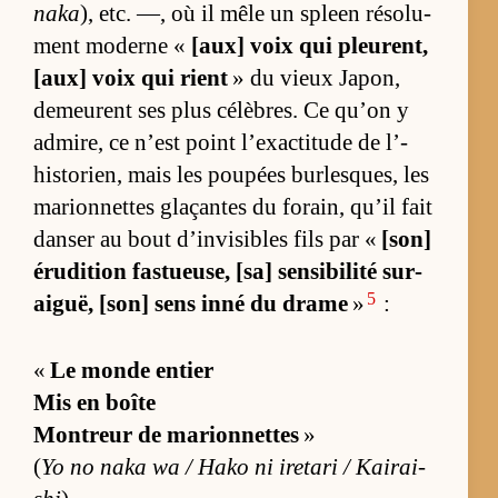
naka
), etc. —, où il mêle un spleen ré­so­lu­
ment mo­derne «
[aux] voix qui pleu­rent,
[aux] voix qui rient
» du vieux Ja­pon,
de­meurent ses plus cé­lèbres. Ce qu’on y
ad­mi­re, ce n’est point l’exac­ti­tude de l’­
his­to­rien, mais les pou­pées bur­lesques, les
ma­rion­nettes glaçantes du fo­rain, qu’il fait
dan­ser au bout d’in­vi­sibles fils par «
[son]
éru­di­tion fas­tueu­se, [sa] sen­si­bi­lité sur­
5
ai­guë, [son] sens inné du drame
»
:
«
Le monde en­tier
Mis en boîte
Mon­treur de ma­rion­nettes
»
(
Yo no naka wa / Hako ni ire­tari / Kai­rai­