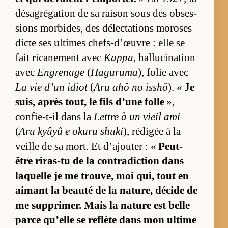
désa­gré­ga­tion de sa rai­son sous des ob­ses­
sions mor­bi­des, des dé­lec­ta­tions mo­roses
dicte ses ul­times chefs-d’œuvre : elle se
fait ri­ca­ne­ment avec
Kappa
, hal­lu­ci­na­tion
avec
Engrenage
(
Haguruma
), fo­lie avec
La vie d’un idiot
(
Aru ahô no is­shô
). «
Je
suis, après tout, le fils d’une folle
»,
confie-t-il dans la
Lettre à un vieil ami
(
Aru kyûyû e okuru shuki
), ré­di­gée à la
veille de sa mort. Et d’ajou­ter : «
Peut-
être ri­ras-tu de la contra­dic­tion dans
laquelle je me trou­ve, moi qui, tout en
ai­mant la beauté de la na­tu­re, dé­cide de
me sup­pri­mer. Mais la na­ture est belle
parce qu’elle se re­flète dans mon ul­time