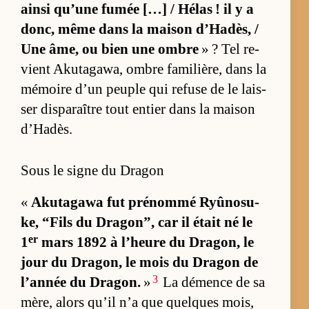
ainsi qu’une fu­mée […] / Hé­las ! il y a
donc, même dans la mai­son d’Ha­dès, /
Une âme, ou bien une ombre
» ? Tel re­
vient Aku­ta­ga­wa, ombre fa­mi­liè­re, dans la
mé­moire d’un peuple qui re­fuse de le lais­
ser dis­pa­raître tout en­tier dans la mai­son
d’Ha­dès.
Sous le signe du Dragon
«
Aku­ta­gawa fut pré­nommé Ryû­no­su­
ke, “Fils du Dra­gon”, car il était né le
er
1
mars 1892 à l’­heure du Dra­gon, le
jour du Dra­gon, le mois du Dra­gon de
3
l’an­née du Dra­gon.
»
La dé­mence de sa
mè­re, alors qu’il n’a que quelques mois,