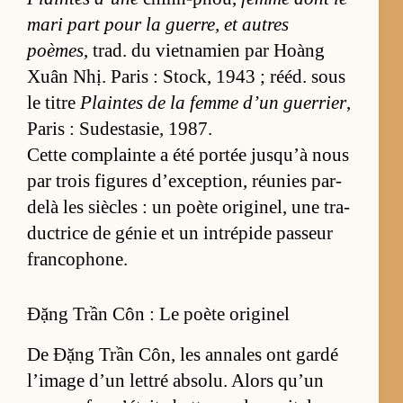
mari part pour la guer­re, et autres
poèmes
, trad. du viet­na­mien par Hoàng
Xuân Nhị. Pa­ris : Sto­ck, 1943 ; ré­éd. sous
le titre
Plaintes de la femme d’un guer­rier
,
Pa­ris : Su­des­ta­sie, 1987.
Cette com­plainte a été por­tée jusqu’à nous
par trois fi­gures d’ex­cep­tion, réunies par-
delà les siècles : un poète ori­gi­nel, une tra­
duc­trice de gé­nie et un in­tré­pide pas­seur
fran­co­phone.
Đặng Trần Côn : Le poète originel
De Đặng Trần Côn, les an­nales ont gardé
l’image d’un let­tré ab­so­lu. Alors qu’un