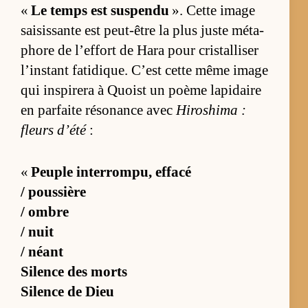
«
Le temps est sus­pendu
». Cette image
sai­sis­sante est peut-être la plus juste mé­ta­
phore de l’ef­fort de Hara pour cris­tal­li­ser
l’ins­tant fa­ti­dique. C’est cette même image
qui ins­pi­rera à Quoist un poème la­pi­daire
en par­faite ré­so­nance avec
Hi­ro­shima :
fleurs d’été
:
«
Peuple in­ter­rom­pu, ef­facé
/ pous­sière
/ ombre
/ nuit
/ néant
Si­lence des morts
Si­lence de Dieu