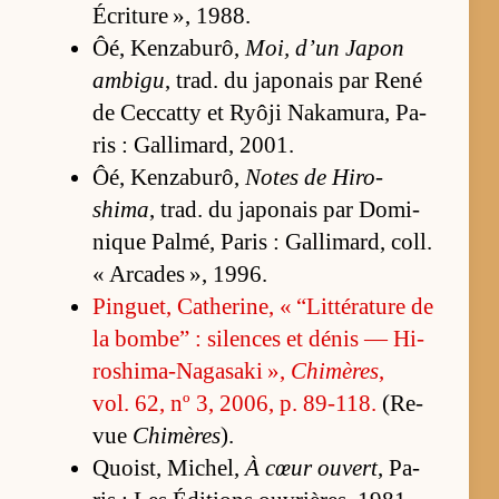
Écri­ture », 1988.
Ôé, Ken­za­bu­rô,
Moi, d’un Ja­pon
am­bigu
, trad. du ja­po­nais par René
de Cec­catty et Ryôji Na­ka­mu­ra, Pa­
ris : Gal­li­mard, 2001.
Ôé, Ken­za­bu­rô,
Notes de Hi­ro­
shima
, trad. du ja­po­nais par Do­mi­
nique Pal­mé, Pa­ris : Gal­li­mard, coll.
« Ar­cades », 1996.
Pin­guet, Ca­the­ri­ne, « “Lit­té­ra­ture de
la bom­be” : si­lences et dé­nis — Hi­
ro­shi­ma-Na­ga­saki »,
Chimères
,
vol. 62, nº 3, 2006, p. 89-118.
(Re­
vue
Chimères
).
Quoist, Mi­chel,
À cœur ou­vert
, Pa­