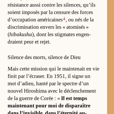
ré­sis­tance aussi contre les si­len­ces, qu’ils
soient im­po­sés par la cen­sure des forces
4
d’oc­cu­pa­tion amé­ri­caines
, ou nés de la
dis­cri­mi­na­tion en­vers les « ato­mi­sés »
(
hibakusha
), dont les stig­mates en­gen­
draient peur et rejet.
Silence des morts, silence de Dieu
Mais cette mis­sion qui le main­te­nait en vie
fi­nit par l’écra­ser. En 1951, il signe un
mot d’adieu, hanté par le spectre d’un
nou­vel Hi­ro­shima avec le dé­clen­che­ment
de la guerre de Co­rée : «
Il est temps
main­te­nant pour moi de dis­pa­raître
dans l’in­vi­si­ble, dans l’éter­nité au-