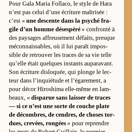
Pour Gala Ma­ria Fol­la­co, le style de Hara
n’est pas ce­lui d’une écri­ture maî­tri­sée :
c’est «
une des­cente dans la psy­ché fra­
gile d’un homme déses­péré
» confronté à
des pay­sages af­freu­se­ment dé­faits, presque
mé­con­nais­sa­bles, où il lui pa­raît im­pos­
sible de re­trou­ver les traces de sa vie telle
qu’elle était quelques ins­tants au­pa­ra­vant.
Son écri­ture dis­loquée, qui plonge le lec­
teur dans l’inquié­tude et l’éga­re­ment, a
pour dé­cor Hi­ro­shima elle-même en lam­
beaux, «
dis­pa­rue sans lais­ser de traces
— si ce n’est une sorte de couche plate
de dé­com­bres, de cen­dres, de choses tor­
dues, cre­vées, ron­gées
» pour re­prendre
les mots de Ro­bert Guillain, le pre­mier