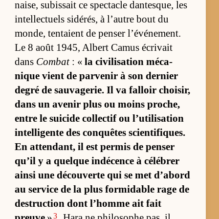
nai­se, su­bis­sait ce spec­tacle dan­tesque, les
in­tel­lec­tuels si­dé­rés, à l’autre bout du
mon­de, ten­taient de pen­ser l’évé­ne­ment.
Le 8 août 1945, Al­bert Ca­mus écri­vait
dans
Combat
: «
la ci­vi­li­sa­tion mé­ca­
nique vient de par­ve­nir à son der­nier
de­gré de sau­va­ge­rie. Il va fal­loir choi­sir,
dans un ave­nir plus ou moins pro­che,
entre le sui­cide col­lec­tif ou l’uti­li­sa­tion
in­tel­li­gente des conquêtes scien­ti­fiques.
En at­ten­dant, il est per­mis de pen­ser
qu’il y a quelque in­dé­cence à cé­lé­brer
ainsi une dé­cou­verte qui se met d’abord
au ser­vice de la plus for­mi­dable rage de
des­truc­tion dont l’­homme ait fait
3
preuve
»
. Hara ne phi­lo­sophe pas, il