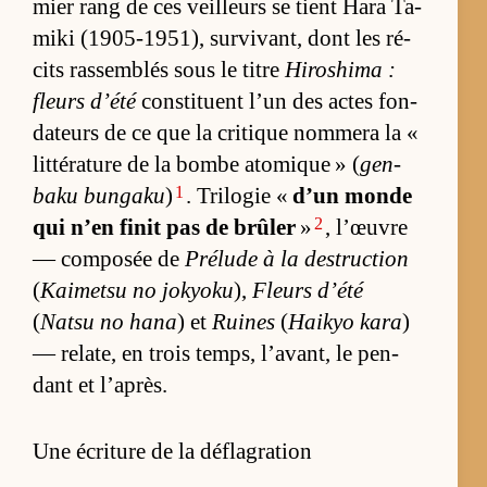
mier rang de ces veilleurs se tient Hara Ta­
miki (1905-1951), sur­vi­vant, dont les ré­
cits ras­sem­blés sous le titre
Hi­ro­shima :
fleurs d’été
consti­tuent l’un des actes fon­
da­teurs de ce que la cri­tique nom­mera la «
lit­té­ra­ture de la bombe ato­mique » (
gen­
1
baku bun­gaku
)
. Tri­lo­gie «
d’un monde
2
qui n’en fi­nit pas de brû­ler
»
, l’œuvre
— com­po­sée de
Pré­lude à la des­truc­tion
(
Kai­metsu no jo­kyoku
),
Fleurs d’été
(
Natsu no hana
) et
Ruines
(
Hai­kyo kara
)
— re­la­te, en trois temps, l’avant, le pen­
dant et l’après.
Une écriture de la déflagration