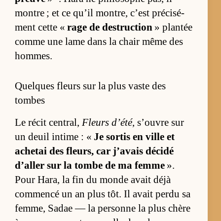
montre ; et ce qu’il mon­tre, c’est pré­ci­sé­
ment cette «
rage de des­truc­tion
» plan­tée
comme une lame dans la chair même des
hommes.
Quelques fleurs sur la plus vaste des
tombes
Le ré­cit cen­tral,
Fleurs d’été
, s’ouvre sur
un deuil in­time : «
Je sor­tis en ville et
ache­tai des fleurs, car j’avais dé­cidé
d’al­ler sur la tombe de ma femme
».
Pour Ha­ra, la fin du monde avait déjà
com­mencé un an plus tôt. Il avait perdu sa
fem­me, Sa­dae — la per­sonne la plus chère