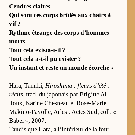
Cendres claires
Qui sont ces corps brû­lés aux chairs à
vif ?
Rythme étrange des corps d’hommes
morts
Tout cela exis­ta-t-il ?
Tout cela a-t-il pu exis­ter ?
Un ins­tant et reste un monde écor­ché
»
Ha­ra, Ta­mi­ki,
Hi­ro­shima : fleurs d’été :
ré­cits
, trad. du ja­po­nais par Bri­gitte Al­
lioux, Ka­rine Ches­neau et Rose-Ma­rie
Ma­ki­no-Fayol­le, Arles : Actes Sud, coll. «
Ba­bel », 2007.
Tan­dis que Ha­ra, à l’in­té­rieur de la four­