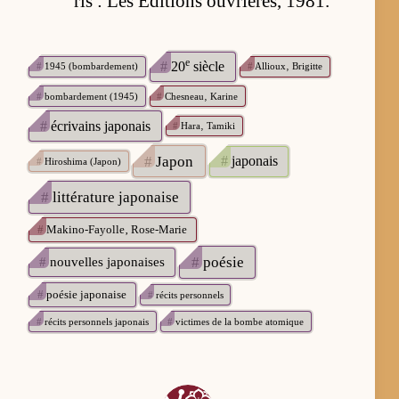
ris : Les Édi­tions ou­vriè­res, 1981.
e
#
20
siècle
#
1945 (bombardement)
#
Allioux‚ Brigitte
#
bombardement (1945)
#
Chesneau‚ Karine
#
écrivains japonais
#
Hara‚ Tamiki
#
Japon
#
japonais
#
Hiroshima (Japon)
#
littérature japonaise
#
Makino-Fayolle‚ Rose-Marie
#
poésie
#
nouvelles japonaises
#
poésie japonaise
#
récits personnels
#
récits personnels japonais
#
victimes de la bombe atomique