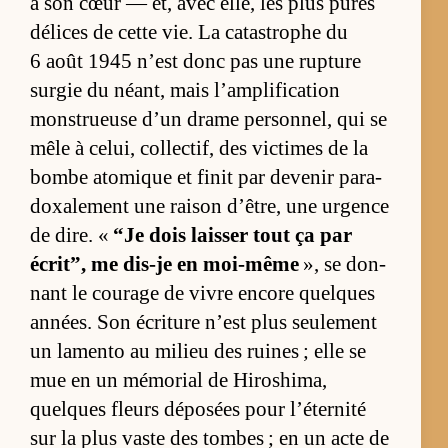
à son cœur — et, avec el­le, les plus pures
dé­lices de cette vie. La ca­tas­trophe du
6 août 1945 n’est donc pas une rup­ture
sur­gie du néant, mais l’am­pli­fi­ca­tion
mons­trueuse d’un drame per­son­nel, qui se
mêle à ce­lui, col­lec­tif, des vic­times de la
bombe ato­mique et fi­nit par de­ve­nir pa­ra­
doxa­le­ment une rai­son d’être, une ur­gence
de dire. «
“Je dois lais­ser tout ça par
écrit”, me dis-je en moi-même
», se don­
nant le cou­rage de vivre en­core quelques
an­nées. Son écri­ture n’est plus seule­ment
un la­mento au mi­lieu des ruines ; elle se
mue en un mé­mo­rial de Hi­ro­shi­ma,
quelques fleurs dé­po­sées pour l’éter­nité
sur la plus vaste des tombes ; en un acte de