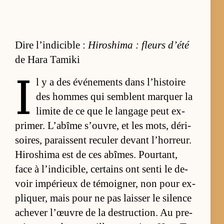
Dire l’indicible :
Hiroshima : fleurs d’été
de Hara Tamiki
I
l y a des évé­ne­ments dans l’­his­toire
des hommes qui semblent marquer la
li­mite de ce que le lan­gage peut ex­
pri­mer. L’abîme s’ou­vre, et les mots, dé­ri­
soi­res, pa­raissent re­cu­ler de­vant l’­hor­reur.
Hi­ro­shima est de ces abîmes. Pour­tant,
face à l’in­di­ci­ble, cer­tains ont senti le de­
voir im­pé­rieux de té­moi­gner, non pour ex­
pliquer, mais pour ne pas lais­ser le si­lence
ache­ver l’œuvre de la des­truc­tion. Au pre­