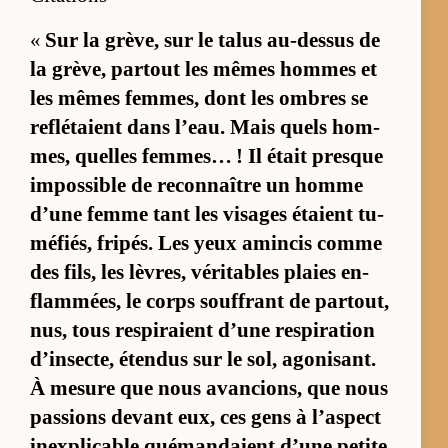
«
Sur la grè­ve, sur le ta­lus au-des­sus de
la grè­ve, par­tout les mêmes hommes et
les mêmes fem­mes, dont les ombres se
re­flé­taient dans l’eau. Mais quels hom­
mes, quelles fem­mes… ! Il était presque
im­pos­sible de re­con­naître un homme
d’une femme tant les vi­sages étaient tu­
mé­fiés, fri­pés. Les yeux amin­cis comme
des fils, les lè­vres, vé­ri­tables plaies en­
flam­mées, le corps souf­frant de par­tout,
nus, tous res­pi­raient d’une res­pi­ra­tion
d’in­sec­te, éten­dus sur le sol, ago­ni­sant.
À me­sure que nous avan­cions, que nous
pas­sions de­vant eux, ces gens à l’as­pect
in­ex­pli­cable qué­man­daient d’une pe­tite