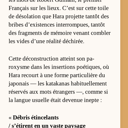
Français sur les lieux. C’est sur cette toile
de dé­so­la­tion que Hara projette tan­tôt des
bribes d’exis­tences in­ter­rom­pues, tan­tôt
des frag­ments de mé­moire ve­nant com­bler
les vides d’une réa­lité dé­chi­rée.
Cette dé­cons­truc­tion at­teint son pa­
roxysme dans les in­ser­tions poé­tiques, où
Hara re­court à une forme par­ti­cu­lière du
ja­po­nais — les ka­ta­ka­nas ha­bi­tuel­le­ment
ré­ser­vés aux mots étran­gers —, comme si
la langue usuelle était de­ve­nue inepte :
«
Dé­bris étin­ce­lants
/ s’étirent en un vaste pay­sage