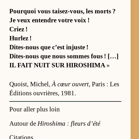
Pourquoi vous tai­sez-vous, les morts ?
Je veux en­tendre votre voix !
Criez !
Hur­lez !
Dites-nous que c’est injuste !
Dites-nous que nous sommes fous ! […]
IL FAIT NUIT SUR HI­RO­SHIMA
»
Quoist, Mi­chel,
À cœur ou­vert
, Pa­ris : Les
Édi­tions ou­vriè­res, 1981.
Pour aller plus loin
Autour de
Hiroshima : fleurs d’été
Citations