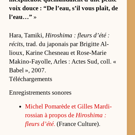
voix douce : “De l’eau, s’il vous plaît, de
l’eau…”
»
Ha­ra, Ta­mi­ki,
Hi­ro­shima : fleurs d’été :
ré­cits
, trad. du ja­po­nais par Bri­gitte Al­
lioux, Ka­rine Ches­neau et Rose-Ma­rie
Ma­ki­no-Fayol­le, Arles : Actes Sud, coll. «
Ba­bel », 2007.
Téléchargements
Enregistrements sonores
Mi­chel Po­ma­rède et Gilles Mar­di­
ros­sian à pro­pos de
Hi­ro­shima :
fleurs d’été
.
(France Cultu­re).