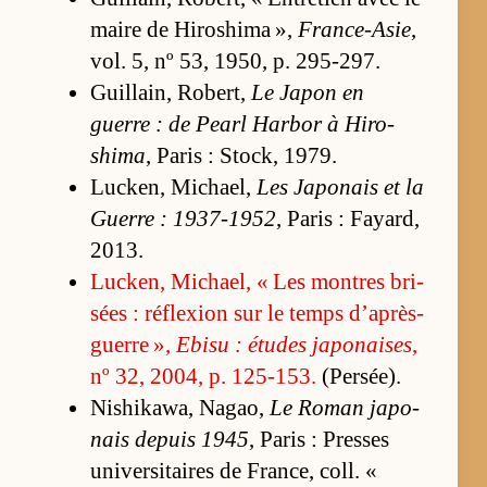
maire de Hi­ro­shima »,
France-Asie
,
vol. 5, nº 53, 1950, p. 295-297.
Guillain, Ro­bert,
Le Ja­pon en
guerre : de Pearl Har­bor à Hi­ro­
shima
, Pa­ris : Sto­ck, 1979.
Lu­cken, Mi­chael,
Les Ja­po­nais et la
Guerre : 1937-1952
, Pa­ris : Fayard,
2013.
Lu­cken, Mi­chael, « Les montres bri­
sées : ré­flexion sur le temps d’après-
guerre »,
Ebisu : études ja­po­naises
,
nº 32, 2004, p. 125-153.
(Per­sée).
Ni­shi­ka­wa, Na­gao,
Le Ro­man ja­po­
nais de­puis 1945
, Pa­ris : Presses
uni­ver­si­taires de Fran­ce, coll. «