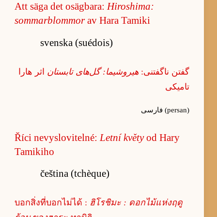
Att säga det osägbara:
Hiroshima:
sommarblommor
av Hara Tamiki
svenska (suédois)
گفتن ناگفتنی:
هیروشیما: گل‌های تابستان
اثر هارا
تامیکی
فارسی (persan)
Říci nevyslovitelné:
Letní květy
od Hary
Tamikiho
čeština (tchèque)
บอกสิ่งที่บอกไม่ได้ :
ฮิโรชิมะ : ดอกไม้แห่งฤดู