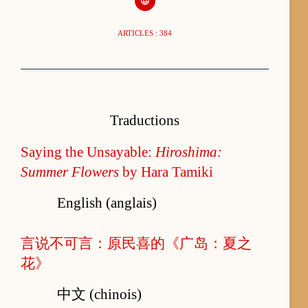
ARTICLES : 384
Traductions
Saying the Unsayable:
Hiroshima:
Summer Flowers
by Hara Tamiki
English (anglais)
言说不可言：原民喜的《广岛：夏之
花》
中文 (chinois)