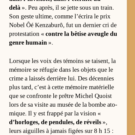
delà
». Peu après, il se jette sous un train.
Son geste ul­ti­me, comme l’écrira le prix
No­bel Ôé Ken­za­bu­rô, fut un der­nier cri de
pro­tes­ta­tion «
contre la bê­tise aveugle du
genre hu­main
».
Lorsque les voix des té­moins se tai­sent, la
mé­moire se ré­fu­gie dans les objets que le
crime a lais­sés der­rière lui. Des dé­cen­nies
plus tard, c’est à cette mé­moire ma­té­rielle
que se confronte le prêtre Mi­chel Quoist
lors de sa vi­site au mu­sée de la bombe ato­
mique. Il y est frappé par la vi­sion «
d’hor­lo­ges, de pen­du­les, de ré­veils
»,
leurs ai­guilles à ja­mais fi­gées sur 8 h 15 :