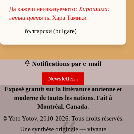
Да кажеш неизказуемото:
Хирошима:
летни цветя
на Хара Тамики
български (bulgare)
Notifications par e-mail
Newsletter…
Exposé gratuit sur la littérature ancienne et
moderne de toutes les nations. Fait à
Montréal, Canada.
© Yoto Yotov, 2010-2026. Tous droits réservés.
Une synthèse originale — vivante