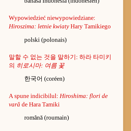
bahasa Indonesia (indonésien)
Wypowiedzieć niewypowiedziane:
Hiroszima: letnie kwiaty
Hary Tamikiego
polski (polonais)
말할 수 없는 것을 말하기: 하라 타미키
의
히로시마: 여름 꽃
한국어 (coréen)
A spune indicibilul:
Hiroshima: flori de
vară
de Hara Tamiki
română (roumain)