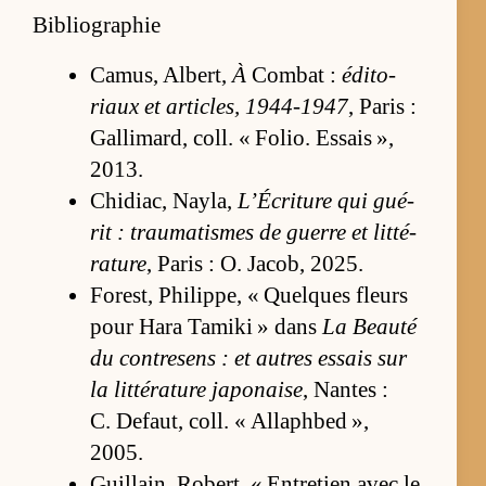
Bibliographie
Ca­mus, Al­bert,
À
Com­bat :
édi­to­
riaux et ar­ti­cles, 1944-1947
, Pa­ris :
Gal­li­mard, coll. « Fo­lio. Es­sais »,
2013.
Chi­diac, Nay­la,
L’Écri­ture qui gué­
rit : trau­ma­tismes de guerre et lit­té­
ra­ture
, Pa­ris : O. Ja­cob, 2025.
Fo­rest, Phi­lip­pe, « Quelques fleurs
pour Hara Ta­miki » dans
La Beauté
du contre­sens : et autres es­sais sur
la lit­té­ra­ture ja­po­naise
, Nantes :
C. De­faut, coll. « Al­la­ph­bed »,
2005.
Guillain, Ro­bert, « En­tre­tien avec le