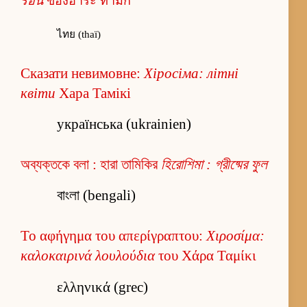
ร้อน
ของฮาระ ทามิกิ
ไทย (thaï)
Сказати невимовне:
Хіросіма: літні
квіти
Хара Тамікі
українська (ukrainien)
অব্যক্তকে বলা : হারা তামিকির
হিরোশিমা : গ্রীষ্মের ফুল
বাংলা (bengali)
Το αφήγημα του απερίγραπτου:
Χιροσίμα:
καλοκαιρινά λουλούδια
του Χάρα Ταμίκι
ελληνικά (grec)