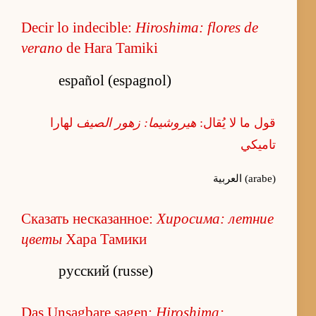
Decir lo indecible:
Hiroshima: flores de
verano
de Hara Tamiki
español (espagnol)
قول ما لا يُقال:
هيروشيما: زهور الصيف
لهارا
تاميكي
العربية (arabe)
Сказать несказанное:
Хиросима: летние
цветы
Хара Тамики
русский (russe)
Das Unsagbare sagen:
Hiroshima: