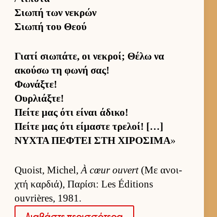
Σιωπή των νεκρών
Σιωπή του Θεού
Γιατί σιω­πάτε, οι νεκροί; Θέλω να
ακούσω τη φωνή σας!
Φωνάξτε!
Ουρλιάξτε!
Πείτε μας ότι εί­ναι άδικο!
Πείτε μας ότι εί­μαστε τρελοί! […]
ΝΥΧΤΑ ΠΕΦΤΕΙ ΣΤΗ ΧΙΡΟΣΙΜΑ
»
Quoist, Michel,
À cœur ouvert
(Με ανοι­
χτή καρ­διά), Παρίσι: Les Éditions
ouvrières, 1981.
Δια­βάστε περισ­σότερα