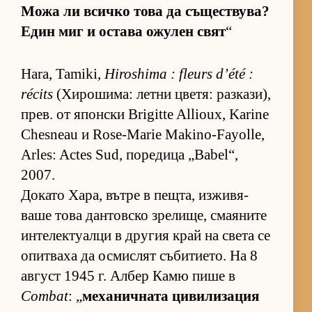
Можа ли всичко това да съ­щес­т­ву­ва?
Един миг и ос­тава ожу­лен свят
“
Hara, Tamiki,
Hiroshima : fleurs d’été :
récits
(Хи­ро­ши­ма: летни цве­тя: раз­ка­зи),
прев. от япон­ски Brigitte Allioux, Karine
Chesneau и Rose-Marie Makino-Fayolle,
Arles: Actes Sud, по­ре­дица „Babel“,
2007.
До­като Ха­ра, вътре в пещ­та, из­жи­вя­
ваше това дан­тов­ско зре­ли­ще, сма­я­ните
ин­те­лек­ту­алци в дру­гия край на света се
опит­ваха да ос­мис­лят съ­би­ти­е­то. На 8
ав­густ 1945 г. Ал­бер Камю пише в
Combat
: „
ме­ха­нич­ната ци­ви­ли­за­ция