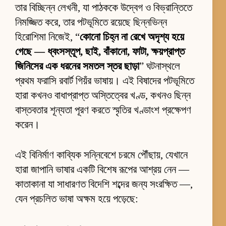
তার বিচ্ছিন্ন লেখনী, যা পাঠককে উদ্বেগ ও বিভ্রান্তিতে
নিমজ্জিত করে, তার পটভূমিতে রয়েছে ছিন্নভিন্ন
হিরোশিমা নিজেই, “
কোনো চিহ্ন না রেখে অদৃশ্য হয়ে
গেছে — ধ্বংসস্তূপ, ছাই, বাঁকানো, ফাটা, ক্ষয়প্রাপ্ত
জিনিসের এক ধরনের সমতল স্তর ছাড়া
” ঘটনাস্থলে
প্রথম ফরাসি রবার্ট গিয়ঁর ভাষায়। এই বিষাদের পটভূমিতে
হারা কখনও বাধাপ্রাপ্ত অস্তিত্বের খণ্ড, কখনও ছিন্ন
বাস্তবতার শূন্যতা পূরণ করতে স্মৃতির খণ্ডাংশ প্রক্ষেপণ
করেন।
এই বিনির্মাণ কাব্যিক সন্নিবেশে চরমে পৌঁছায়, যেখানে
হারা জাপানি ভাষার একটি বিশেষ রূপের আশ্রয় নেন —
কাতাকানা যা সাধারণত বিদেশি শব্দের জন্য সংরক্ষিত —,
যেন প্রচলিত ভাষা অক্ষম হয়ে পড়েছে: