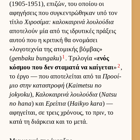
(1905-1951), επιζών, του οποίου οι
αφηγήσεις που συγκεντρώθηκαν υπό τον
τίτλο
Χιροσίμα: καλοκαι­ρινά λου­λού­δια
αποτελούν μία από τις ιδρυτικές πράξεις
αυ­τού που η κριτική θα ονομάσει
«λογοτεχνία της ατομικής βόμ­βας»
1
(
genbaku bungaku
)
. Τριλογία «
ενός
2
κόσμου που δεν σταματά να καί­γεται
»
,
το έργο — που αποτελεί­ται από τα
Προοί­
μιο στην καταστροφή
(
Kaimetsu no
jokyoku
),
Καλοκαι­ρινά λου­λού­δια
(
Natsu
no hana
) και
Ερείπια
(
Haikyo kara
) —
αφηγεί­ται, σε τρεις χρόνους, το πριν, το
κατά τη διάρ­κεια και το μετά.