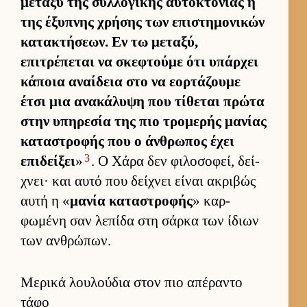
μεταξύ της συλ­λογικής αυ­τοκτονίας ή
της έξυπνης χρήσης των επιστημονικών
κατακτήσεων. Εν τω μεταξύ,
επιτρέπεται να σκεφτούμε ότι υπάρ­χει
κάποια αναί­δεια στο να εορ­τάζουμε
έτσι μια ανακάλυψη που τίθεται πρώτα
στην υπηρεσία της πιο τρομερής μανίας
καταστροφής που ο άν­θρωπος έχει
3
επιδεί­ξει
»
. Ο Χάρα δεν φιλοσοφεί, δεί­
χνει· και αυτό που δεί­χνει εί­ναι ακριβώς
αυτή η «
μανία καταστροφής
» καρ­
φωμένη σαν λεπίδα στη σάρκα των ίδιων
των αν­θρώπων.
Μερικά λουλούδια στον πιο απέραντο
τάφο