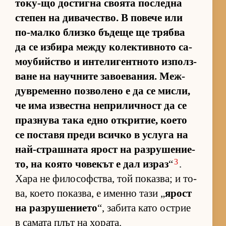
то­ку-що дос­тигна сво­ята пос­ледна
сте­пен на ди­ва­чес­т­во. В по­вече или
по-малко близко бъ­деще ще трябва
да се из­бира между ко­лек­тив­ното са­
мо­у­бийс­тво и ин­те­ли­ген­т­ното из­пол­з­
ване на на­уч­ните за­во­е­ва­ния. Меж­
дув­ре­менно поз­во­лено е да се мис­ли,
че има из­вес­тна неп­ри­лич­ност да се
праз­нува така едно от­к­ри­тие, ко­ето
се пос­тавя преди всичко в ус­луга на
най-ст­раш­ната ярост на раз­ру­ше­ни­е­
3
то, на ко­ято чо­ве­кът е дал из­раз
“
.
Хара не фи­ло­соф­с­т­ва, той по­каз­ва; и то­
ва, ко­ето по­каз­ва, е именно тази „
ярост
на раз­ру­ше­ни­ето
“, за­бита като ос­т­рие
в са­мата плът на хо­ра­та.