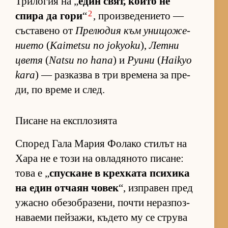
Три­ло­гия на „
един свят, който не
2
спира да гори
“
, про­из­ве­де­ни­ето —
със­та­вено от
Пре­лю­дия към уни­що­же­
ни­ето
(
Kaimetsu no jokyoku
),
Летни
цветя
(
Natsu no hana
) и
Руини
(
Haikyo
kara
) — раз­казва в три вре­мена за пре­
ди, по време и след.
Писане на експлозията
Спо­ред Гала Ма­рия Фо­лако сти­лът на
Хара не е този на ов­ла­дя­ното пи­са­не:
това е „
спус­кане в крех­ката пси­хика
на един от­чаян чо­век
“, из­п­ра­вен пред
ужасно обе­зоб­ра­зе­ни, почти не­раз­поз­
на­ва­еми пей­за­жи, къ­дето му се струва