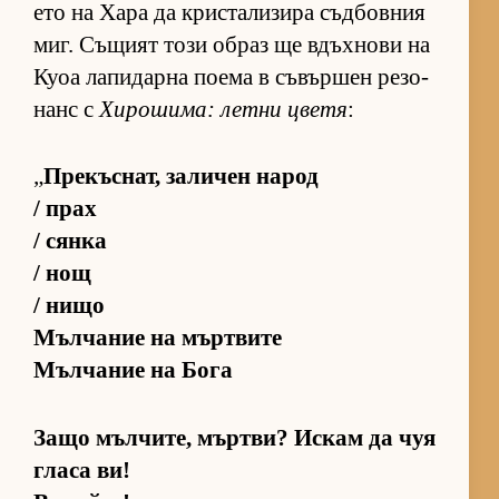
ето на Хара да крис­та­ли­зира съд­бов­ния
миг. Съ­щият този об­раз ще вдъх­нови на
Куоа ла­пи­дарна по­ема в съ­вър­шен ре­зо­
нанс с
Хи­ро­ши­ма: летни цветя
:
„
Пре­къс­нат, за­ли­чен на­род
/ прах
/ сянка
/ нощ
/ нищо
Мъл­ча­ние на мър­т­вите
Мъл­ча­ние на Бога
Защо мъл­чи­те, мър­т­ви? Ис­кам да чуя
гласа ви!