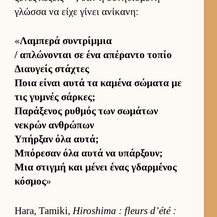
γλώσσα να είχε γίνει ανίκανη:
«
Λαμπερά συντρίμ­μια
/ απλώνονται σε ένα απέραντο τοπίο
Διαυ­γείς στάχτες
Ποια εί­ναι αυτά τα καμένα σώματα με
τις γυμνές σάρ­κες;
Παράξενος ρυθ­μός των σωμάτων
νεκρών αν­θρώπων
Υπήρ­ξαν όλα αυ­τά;
Μπόρεσαν όλα αυτά να υπάρ­ξουν;
Μια στιγμή και μένει ένας γδαρ­μένος
κόσμος
»
Hara, Tamiki,
Hiroshima : fleurs d’été :