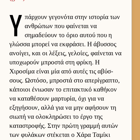
Υ
πάρ­χουν γεγονότα στην ιστορία των
αν­θρώπων που φαί­νεται να
σημαδεύ­ουν το όριο αυ­τού που η
γλώσσα μπορεί να εκ­φράσει. Η άβυσ­σος
ανοί­γει, και οι λέξεις, γελοί­ες, φαί­νεται να
υποχωρούν μπροστά στη φρίκη. Η
Χιροσίμα εί­ναι μία από αυ­τές τις αβύσ­
σους. Ωστόσο, μπροστά στο απερίγραπτο,
κάποιοι ένιω­σαν το επιτακτικό καθήκον
να καταθέσουν μαρ­τυρία, όχι για να
εξηγήσουν, αλλά για να μην αφήσουν τη
σιωπή να ολοκληρώσει το έργο της
καταστροφής. Στην πρώτη γραμμή αυ­τών
των φυλάκων στέκεται ο Χάρα Ταμίκι