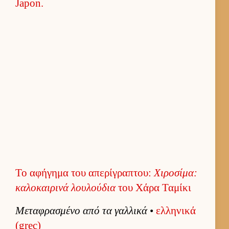
Το αφήγημα του απερίγραπτου:
Χιροσίμα:
καλοκαι­ρινά λου­λού­δια
του Χάρα Ταμίκι
Μεταφρασμένο από τα γαλ­λικά
•
ελ­ληνικά
(grec)