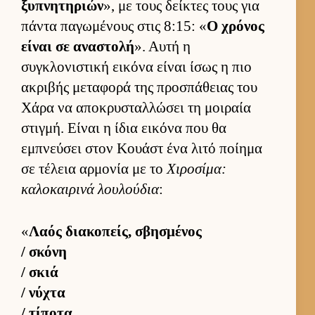
ξυπνητηριών
», με τους δεί­κτες τους για
πάντα παγωμένους στις 8:15: «
Ο χρόνος
εί­ναι σε αναστολή
». Αυτή η
συγκλονιστική ει­κόνα εί­ναι ίσως η πιο
ακριβής μεταφορά της προσπάθειας του
Χάρα να αποκρυσταλ­λώσει τη μοι­ραία
στιγ­μή. Εί­ναι η ίδια ει­κόνα που θα
εμπνεύ­σει στον Κουάστ ένα λιτό ποί­ημα
σε τέλεια αρ­μονία με το
Χιροσίμα:
καλοκαι­ρινά λου­λού­δια
:
«
Λαός δια­κοπείς, σβησμένος
/ σκόνη
/ σκιά
/ νύχτα
/ τίποτα