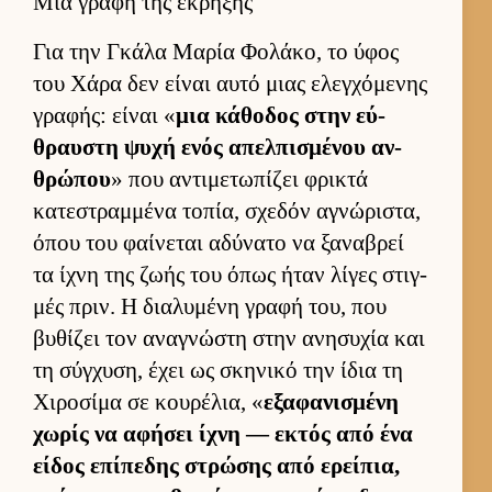
Μια γραφή της έκρηξης
Για την Γκάλα Μαρία Φολάκο, το ύφος
του Χάρα δεν εί­ναι αυτό μιας ελεγ­χόμενης
γραφής: εί­ναι «
μια κάθοδος στην εύ­
θραυ­στη ψυχή ενός απελ­πισμένου αν­
θρώπου
» που αντιμετωπίζει φρικτά
κατεστραμ­μένα τοπία, σχεδόν αγνώριστα,
όπου του φαί­νεται αδύνατο να ξαναβρεί
τα ίχνη της ζωής του όπως ήταν λίγες στιγ­
μές πριν. Η δια­λυμένη γραφή του, που
βυθίζει τον αναγνώστη στην ανησυχία και
τη σύγ­χυση, έχει ως σκηνικό την ίδια τη
Χιροσίμα σε κου­ρέλια, «
εξαφανισμένη
χωρίς να αφήσει ίχνη — εκτός από ένα
εί­δος επίπεδης στρώσης από ερεί­πια,