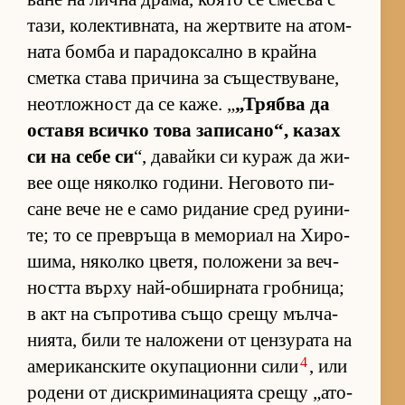
та­зи, ко­лек­тив­на­та, на жер­т­вите на атом­
ната бомба и па­ра­док­сално в крайна
сметка става при­чина за съ­щес­т­ву­ва­не,
не­от­лож­ност да се ка­же. „
„Трябва да
ос­тавя всичко това за­пи­са­но“, ка­зах
си на себе си
“, да­вайки си ку­раж да жи­
вее още ня­колко го­ди­ни. Не­го­вото пи­
сане вече не е само ри­да­ние сред ру­и­ни­
те; то се прев­ръща в ме­мо­риал на Хи­ро­
ши­ма, ня­колко цве­тя, по­ло­жени за веч­
ността върху най-об­шир­ната гроб­ни­ца;
в акт на съп­ро­тива също срещу мъл­ча­
ни­я­та, били те на­ло­жени от цен­зу­рата на
4
аме­ри­кан­с­ките оку­па­ци­онни сили
, или
ро­дени от дис­к­ри­ми­на­ци­ята срещу „а­то­