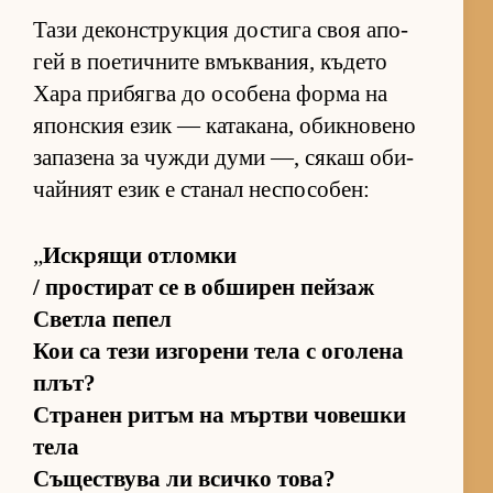
Тази де­кон­с­т­рук­ция дос­тига своя апо­
гей в по­е­тич­ните вмък­ва­ния, къ­дето
Хара при­бягва до осо­бена форма на
япон­с­кия език — ка­та­ка­на, обик­но­вено
за­па­зена за чужди думи —, ся­каш оби­
чай­ният език е ста­нал нес­по­со­бен:
„
Ис­к­рящи от­ломки
/ прос­ти­рат се в об­ши­рен пей­заж
Светла пе­пел
Кои са тези из­го­рени тела с ого­лена
плът?
Стра­нен ри­тъм на мър­тви чо­вешки
тела
Съ­щес­т­вува ли всичко то­ва?