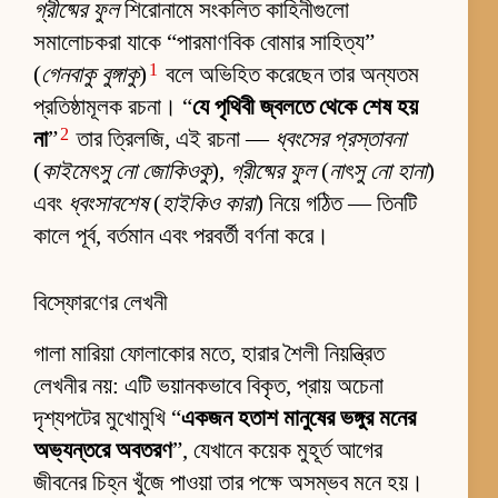
গ্রীষ্মের ফুল
শিরোনামে সংকলিত কাহিনীগুলো
সমালোচকরা যাকে “পারমাণবিক বোমার সাহিত্য”
1
(
গেনবাকু বুঙ্গাকু
)
বলে অভিহিত করেছেন তার অন্যতম
প্রতিষ্ঠামূলক রচনা। “
যে পৃথিবী জ্বলতে থেকে শেষ হয়
2
না
”
তার ত্রিলজি, এই রচনা —
ধ্বংসের প্রস্তাবনা
(
কাইমেৎসু নো জোকিওকু
),
গ্রীষ্মের ফুল
(
নাৎসু নো হানা
)
এবং
ধ্বংসাবশেষ
(
হাইকিও কারা
) নিয়ে গঠিত — তিনটি
কালে পূর্ব, বর্তমান এবং পরবর্তী বর্ণনা করে।
বিস্ফোরণের লেখনী
গালা মারিয়া ফোলাকোর মতে, হারার শৈলী নিয়ন্ত্রিত
লেখনীর নয়: এটি ভয়ানকভাবে বিকৃত, প্রায় অচেনা
দৃশ্যপটের মুখোমুখি “
একজন হতাশ মানুষের ভঙ্গুর মনের
অভ্যন্তরে অবতরণ
”, যেখানে কয়েক মুহূর্ত আগের
জীবনের চিহ্ন খুঁজে পাওয়া তার পক্ষে অসম্ভব মনে হয়।