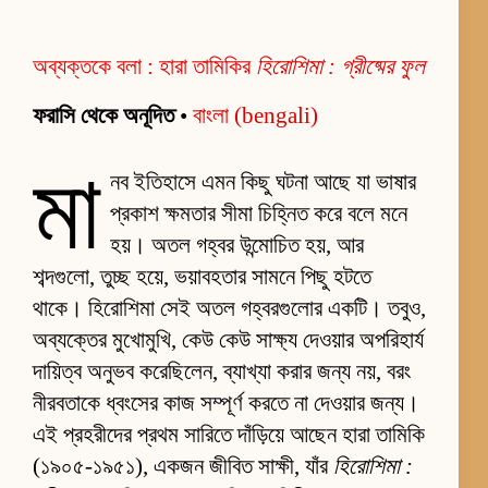
অব্যক্তকে বলা : হারা তামিকির
হিরোশিমা : গ্রীষ্মের ফুল
ফরাসি থেকে অনূদিত
•
বাংলা (bengali)
মা
নব ইতিহাসে এমন কিছু ঘটনা আছে যা ভাষার
প্রকাশ ক্ষমতার সীমা চিহ্নিত করে বলে মনে
হয়। অতল গহ্বর উন্মোচিত হয়, আর
শব্দগুলো, তুচ্ছ হয়ে, ভয়াবহতার সামনে পিছু হটতে
থাকে। হিরোশিমা সেই অতল গহ্বরগুলোর একটি। তবুও,
অব্যক্তের মুখোমুখি, কেউ কেউ সাক্ষ্য দেওয়ার অপরিহার্য
দায়িত্ব অনুভব করেছিলেন, ব্যাখ্যা করার জন্য নয়, বরং
নীরবতাকে ধ্বংসের কাজ সম্পূর্ণ করতে না দেওয়ার জন্য।
এই প্রহরীদের প্রথম সারিতে দাঁড়িয়ে আছেন হারা তামিকি
(১৯০৫-১৯৫১), একজন জীবিত সাক্ষী, যাঁর
হিরোশিমা :