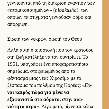
γεν­νιού­νται από τη διάκριση εναντίον των
«ατομικοποι­ημένων» (
hibakusha
), των
οποίων τα στίγ­ματα γεν­νού­σαν φόβο και
απόρ­ριψη.
Σιωπή των νεκρών, σιωπή του Θεού
Αλλά αυτή η αποστολή που τον κρατούσε
στη ζωή κατέληξε να τον συντρίψει. Το
1951, υπογράφει ένα αποχαι­ρετιστήριο
σημεί­ωμα, στοι­χειω­μένος από το
φάντασμα μιας νέας Χιροσίμα με το
ξέσπασμα του πολέμου της Κορέας: «
Εί­
ναι και­ρός τώρα για μένα να
εξαφανιστώ στο αόρατο, στην αιω­
νιότητα πέρα
». Λίγο μετά, ρίχνεται κάτω