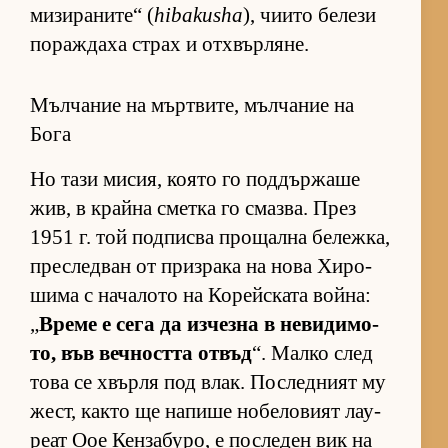
ми­зи­ра­ни­те“ (
hibakusha
), чи­ито бе­лези
по­раж­даха страх и от­х­вър­ля­не.
Мълчание на мъртвите, мълчание на
Бога
Но тази ми­сия, ко­ято го под­дър­жаше
жив, в крайна сметка го смаз­ва. През
1951 г. той под­писва про­щална бе­леж­ка,
прес­лед­ван от приз­рака на нова Хи­ро­
шима с на­ча­лото на Ко­рейс­ката вой­на:
„
Време е сега да из­чезна в не­ви­ди­мо­
то, във веч­ността от­въд
“. Малко след
това се хвърля под влак. Пос­лед­ният му
жест, както ще на­пише но­бе­ло­вият ла­у­
реат Оое Кен­за­бу­ро, е пос­ле­ден вик на