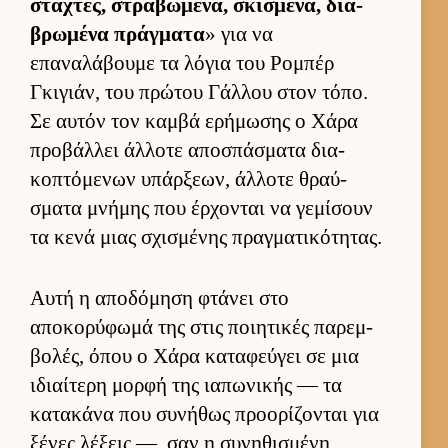
στάχτες, στραβωμένα, σκισμένα, δια­
βρωμένα πράγ­ματα
» για να
επαναλάβουμε τα λόγια του Ρομπέρ
Γκιγιάν, του πρώτου Γάλ­λου στον τόπο.
Σε αυ­τόν τον καμβά ερήμωσης ο Χάρα
προβάλ­λει άλ­λοτε αποσπάσματα δια­
κοπτόμενων υπάρ­ξεων, άλ­λοτε θραύ­
σματα μνήμης που έρ­χονται να γεμίσουν
τα κενά μιας σχισμένης πραγ­ματικότητας.
Αυτή η αποδόμηση φτάνει στο
αποκορύφωμά της στις ποι­ητικές παρεμ­
βολές, όπου ο Χάρα καταφεύ­γει σε μια
ιδιαί­τερη μορφή της ια­πωνικής — τα
κατακάνα που συνήθως προορίζονται για
ξένες λέξεις —, σαν η συνηθισμένη