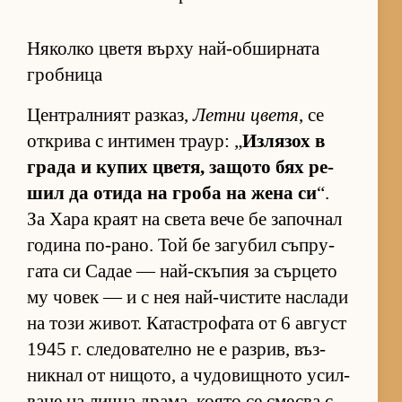
Няколко цветя върху най-обширната
гробница
Цен­т­рал­ният раз­каз,
Летни цветя
, се
от­к­рива с ин­ти­мен тра­ур: „
Из­ля­зох в
града и ку­пих цве­тя, за­щото бях ре­
шил да отида на гроба на жена си
“.
За Хара краят на света вече бе за­поч­нал
го­дина по-ра­но. Той бе за­гу­бил съп­ру­
гата си Са­дае — най-скъ­пия за сър­цето
му чо­век — и с нея най-чис­тите нас­лади
на този жи­вот. Ка­тас­т­ро­фата от 6 ав­густ
1945 г. сле­до­ва­телно не е раз­рив, въз­
ник­нал от ни­що­то, а чу­до­вищ­ното усил­
ване на лична дра­ма, ко­ято се смесва с