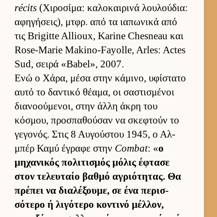
récits
(Χιροσίμα: καλοκαι­ρινά λου­λού­δια:
αφηγήσει­ς), μτ­φρ. από τα ια­πωνικά από
τις Brigitte Allioux, Karine Chesneau και
Rose-Marie Makino-Fayolle, Arles: Actes
Sud, σειρά «Babel», 2007.
Ενώ ο Χάρα, μέσα στην κάμινο, υφίστατο
αυτό το δαντικό θέαμα, οι σαστισμένοι
δια­νοού­μενοι, στην άλλη άκρη του
κόσμου, προσπαθού­σαν να σκεφτούν το
γεγονός. Στις 8 Αυ­γού­στου 1945, ο Αλ­
μπέρ Καμύ έγραφε στην
Combat
: «
ο
μηχανικός πολιτισμός μόλις έφτασε
στον τελευ­ταίο βαθμό αγριότητας. Θα
πρέπει να δια­λέξου­με, σε ένα περισ­
σότερο ή λιγότερο κοντινό μέλ­λον,