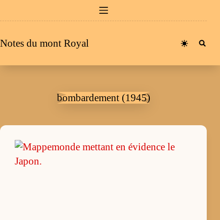
Passer
au
contenu
Notes du mont Royal
bombardement (1945)