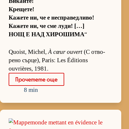
Викайте!
Крещете!
Ка­жете ни, че е нес­п­ра­вед­ли­во!
Ка­жете ни, че сме лу­ди! […]
НОЩ Е НАД ХИ­РО­ШИМА
“
Quoist, Michel,
À cœur ouvert
(С от­во­
рено сър­це), Paris: Les Éditions
ouvrières, 1981.
Про­че­тете още
8 min