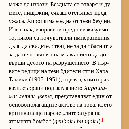
може да из­ра­зи. Без­д­ната се от­варя и ду­
ми­те, ни­щож­ни, ся­каш от­с­тъп­ват пред
ужа­са. Хи­ро­шима е една от тези без­д­ни.
И все пак, из­п­ра­вени пред не­из­ка­зу­е­мо­
то, ня­кои са по­чув­с­т­вали им­пе­ра­тив­ния
дълг да сви­де­тел­с­т­ват, не за да обяс­нят, а
за да не поз­во­лят на мъл­ча­ни­ето да до­
върши де­лото на раз­ру­ше­ни­е­то. В пър­
вите ре­дици на тези бди­тели стои Хара
Та­мики (1905-1951), оце­лял, чи­ито раз­
ка­зи, съб­рани под заг­ла­ви­ето
Хи­ро­ши­
ма: летни цветя
, пред­с­тав­ля­ват един от
ос­но­во­по­ла­га­щите ак­тове на то­ва, ко­ето
кри­ти­ката ще на­рече „ли­те­ра­тура на
1
атом­ната бом­ба“ (
genbaku bungaku
)
.