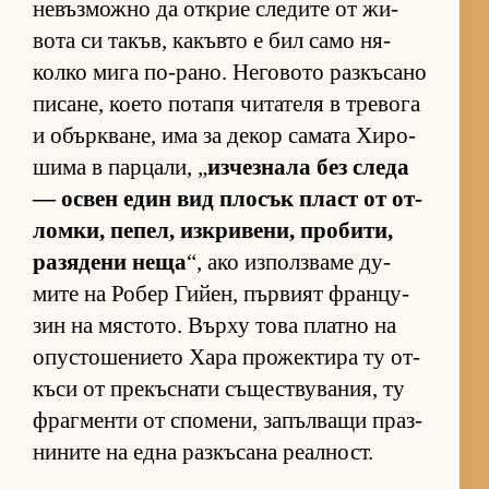
не­въз­можно да от­к­рие сле­дите от жи­
вота си та­къв, ка­къвто е бил само ня­
колко мига по-ра­но. Не­го­вото раз­къ­сано
пи­са­не, ко­ето по­тапя чи­та­теля в тре­вога
и обър­к­ва­не, има за де­кор са­мата Хи­ро­
шима в пар­ца­ли, „
из­чез­нала без следа
— ос­вен един вид пло­сък пласт от от­
лом­ки, пе­пел, из­к­ри­ве­ни, про­би­ти,
ра­зя­дени неща
“, ако из­пол­з­ваме ду­
мите на Ро­бер Ги­йен, пър­вият фран­цу­
зин на мяс­то­то. Върху това платно на
опус­то­ше­ни­ето Хара про­жек­тира ту от­
къси от пре­къс­нати съ­щес­т­ву­ва­ния, ту
фраг­менти от спо­ме­ни, за­пъл­ващи праз­
ни­ните на една раз­къ­сана ре­ал­ност.