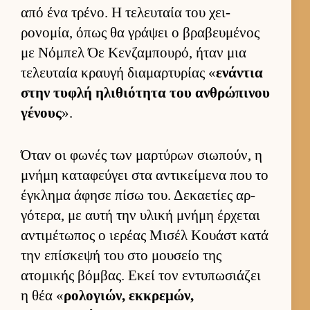
από ένα τρένο. Η τελευ­ταία του χει­
ρονομία, όπως θα γράψει ο βραβευ­μένος
με Νόμπελ Όε Κεν­ζαμπου­ρό, ήταν μια
τελευ­ταία κραυγή δια­μαρ­τυρίας «
ενάντια
στην τυφλή ηλιθιότητα του αν­θρώπινου
γένους
».
Όταν οι φωνές των μαρ­τύρων σιω­πούν, η
μνήμη καταφεύ­γει στα αντικεί­μενα που το
έγκλημα άφησε πίσω του. Δεκαετίες αρ­
γότερα, με αυτή την υλική μνήμη έρ­χεται
αντιμέτωπος ο ιε­ρέας Μισέλ Κουάστ κατά
την επίσκεψή του στο μου­σείο της
ατομικής βόμ­βας. Εκεί τον εντυπωσιάζει
η θέα «
ρολογιών, εκ­κρεμών,