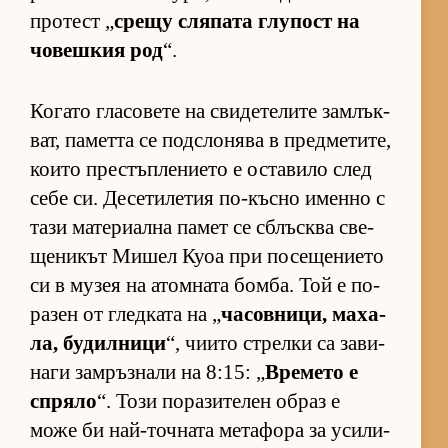
про­тест „
срещу сля­пата глу­пост на
чо­веш­кия род
“.
Ко­гато гла­со­вете на сви­де­те­лите зам­лък­
ват, па­метта се под­с­ло­нява в пред­ме­ти­те,
ко­ито прес­тъп­ле­ни­ето е ос­та­вило след
себе си. Де­се­ти­ле­тия по-късно именно с
тази ма­те­ри­ална па­мет се сблъс­ква све­
ще­ни­кът Ми­шел Куоа при по­се­ще­ни­ето
си в му­зея на атом­ната бом­ба. Той е по­
ра­зен от глед­ката на „
ча­сов­ни­ци, ма­ха­
ла, бу­дил­ници
“, чи­ито стрелки са за­ви­
наги зам­ръз­нали на 8:15: „
Вре­мето е
спряло
“. Този по­ра­зи­те­лен об­раз е
може би най-точ­ната ме­та­фора за уси­ли­