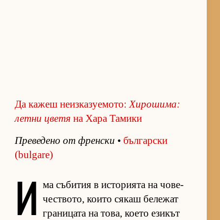
Да кажеш неизказуемото:
Хи­ро­ши­ма:
летни цветя
на Хара Тамики
Пре­ве­дено от френ­ски
•
бъл­гар­ски
(bulgare)
И
ма съ­би­тия в ис­то­ри­ята на чо­ве­
чес­т­во­то, ко­ито ся­каш бе­ле­жат
гра­ни­цата на то­ва, ко­ето ези­кът