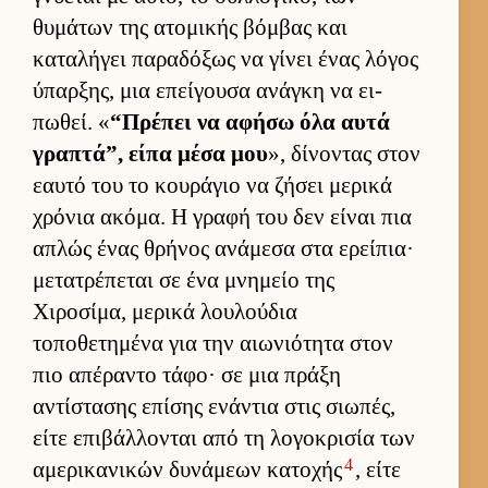
θυμάτων της ατομικής βόμ­βας και
καταλήγει παραδόξως να γίνει ένας λόγος
ύπαρ­ξης, μια επεί­γουσα ανάγκη να ει­
πωθεί. «
“Πρέπει να αφήσω όλα αυτά
γραπτά”, είπα μέσα μου
», δίνοντας στον
εαυτό του το κου­ράγιο να ζήσει μερικά
χρόνια ακόμα. Η γραφή του δεν εί­ναι πια
απλώς ένας θρήνος ανάμεσα στα ερεί­πια·
μετατρέπεται σε ένα μνημείο της
Χιροσίμα, μερικά λου­λού­δια
τοποθετημένα για την αιω­νιότητα στον
πιο απέραντο τάφο· σε μια πράξη
αντίστασης επίσης ενάντια στις σιω­πές,
είτε επιβάλ­λονται από τη λογοκρισία των
4
αμερικανικών δυνάμεων κατοχής
, είτε