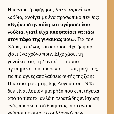
Η κεντρική αφήγηση,
Καλοκαι­ρινά λου­
λού­δια
, ανοί­γει με ένα προσωπικό πέν­θος:
«
Βγήκα στην πόλη και αγόρασα λου­
λού­δια, γιατί είχα αποφασίσει να πάω
στον τάφο της γυναί­κας μου
». Για τον
Χάρα, το τέλος του κόσμου είχε ήδη αρ­
χίσει ένα χρόνο πριν. Είχε χάσει τη
γυναίκα του, τη Σανταέ — το πιο
αγαπημένο του πρόσωπο — και, μαζί της,
τις πιο αγνές απολαύ­σεις αυ­τής της ζωής.
Η καταστροφή της 6ης Αυ­γού­στου 1945
δεν εί­ναι λοι­πόν μια ρήξη που ξεπετάγεται
από το τίποτα, αλλά η τερατώδης ενίσχυση
ενός προσωπικού δράματος, που αναμει­
γνύεται με αυ­τό, το συλ­λογικό, των