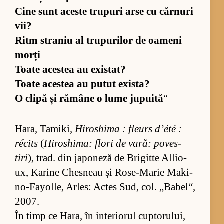
Cine sunt aceste tru­puri arse cu căr­nuri
vii?
Ritm stra­niu al tru­pu­ri­lor de oa­meni
morți
Toate aces­tea au exis­tat?
Toate aces­tea au pu­tut exis­ta?
O clipă și rămâne o lume ju­pu­ită
“
Ha­ra, Ta­mi­ki,
Hi­ros­hima : fle­urs d’été :
récits
(
Hi­ros­hi­ma: flori de va­ră: po­ves­
tiri
), trad. din ja­po­neză de Bri­gitte Al­li­o­
ux, Ka­rine Ches­neau și Ro­se-Ma­rie Ma­ki­
no-Fa­yol­le, Ar­les: Ac­tes Sud, col. „Ba­be­l“,
2007.
În timp ce Ha­ra, în in­te­ri­o­rul cup­to­ru­lui,