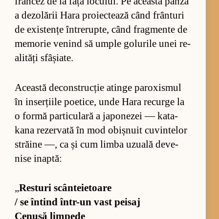
fran­cez de la fața lo­cu­lui. Pe această pânză
a de­zo­lă­rii Hara pro­iec­tează când frân­turi
de exis­tențe în­tre­rup­te, când frag­mente de
me­mo­rie ve­nind să um­ple go­lu­rile unei re­
a­li­tăți sfâși­a­te.
Această de­con­struc­ție atinge pa­ro­xis­mul
în in­ser­ți­ile po­e­ti­ce, unde Hara re­curge la
o formă par­ti­cu­lară a ja­po­ne­zei — ka­ta­
kana re­zer­vată în mod obiș­nuit cu­vin­te­lor
stră­ine —, ca și cum limba uzu­ală de­ve­
nise inap­tă:
„
Res­turi scân­te­ie­toare
/ se în­tind în­tr-un vast pe­i­saj
Ce­nușă lim­pede