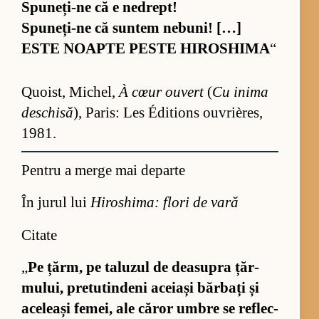
Spu­ne­ți-ne că e ne­drept!
Spu­ne­ți-ne că sun­tem ne­bu­ni! […]
ESTE NOAPTE PESTE HI­ROS­HIMA
“
Qu­o­ist, Mi­chel,
À cœur ou­vert
(
Cu inima
des­chisă
), Pa­ris: Les Édi­tions ou­vri­ères,
1981.
Pentru a merge mai departe
În jurul lui
Hiroshima: flori de vară
Citate
„
Pe țărm, pe ta­lu­zul de de­a­su­pra țăr­
mu­lui, pre­tu­tin­deni ace­iași băr­bați și
ace­leași fe­mei, ale că­ror um­bre se re­flec­