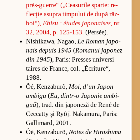
près-gu­er­re“ („Cea­su­rile spar­te: re­
flec­ție asu­pra tim­pu­lui de după răz­
bo­i“),
Ebisu : étu­des ja­po­nai­ses
, nr.
32, 2004, p. 125-153.
(Per­sée).
Nis­hi­ka­wa, Na­gao,
Le Ro­man ja­po­
nais de­puis 1945
(
Ro­ma­nul ja­po­nez
din 1945
), Pa­ris: Pres­ses uni­ver­si­
tai­res de Fran­ce, col. „Écri­tu­re“,
1988.
Ôé, Ken­za­bu­rô,
Moi, d’un Ja­pon
am­bigu
(
Eu, din­tr-o Ja­po­nie am­bi­
guă
), trad. din ja­po­neză de René de
Cec­catty și Ryôji Na­ka­mu­ra, Pa­ris:
Gal­li­mard, 2001.
Ôé, Ken­za­bu­rô,
No­tes de Hi­ros­hima