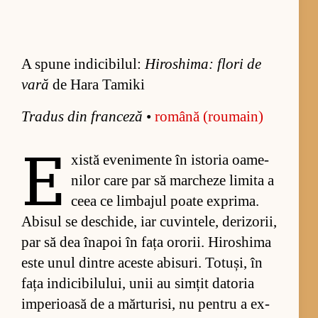
A spune indicibilul:
Hiroshima: flori de
vară
de Hara Tamiki
Tra­dus din fran­ceză
•
ro­mână (ro­u­main)
E
xistă eve­ni­mente în is­to­ria oa­me­
ni­lor care par să mar­cheze li­mita a
ceea ce lim­ba­jul poate ex­pri­ma.
Abi­sul se des­chi­de, iar cu­vin­te­le, de­ri­zo­rii,
par să dea îna­poi în fața oro­rii. Hi­ros­hima
este unul din­tre aceste abi­suri. To­tuși, în
fața in­di­ci­bi­lu­lui, unii au sim­țit da­to­ria
im­pe­ri­oasă de a măr­tu­ri­si, nu pen­tru a ex­