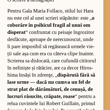
Pen­tru Gala Ma­ria Fol­la­co, sti­lul lui Hara
nu este cel al unei scri­eri stă­pâ­ni­te: este „
o
co­bo­râre în psi­hi­cul fra­gil al unui om
dis­pe­rat
“ con­frun­tat cu pe­i­saje în­gro­zi­tor
desfă­cu­te, aproape de ne­re­cu­nos­cut, unde
îi pare im­po­si­bil să re­gă­sească ur­mele vie­
ții sale așa cum era cu câ­teva clipe îna­in­te.
Scri­e­rea sa di­slo­ca­tă, care cu­fundă ci­ti­to­rul
în ne­li­niște și ră­tă­ci­re, are ca de­cor Hi­ros­
hima în­săși în zdrenţe, „
dis­pă­rută fără să
lase urme — dacă nu cumva un fel de
strat plat de dă­râ­mă­tu­ri, de ce­nu­șă, de
lu­cruri ră­su­ci­te, cră­pa­te, roase
“ pen­tru a
re­lua cu­vin­tele lui Ro­bert Gu­il­lain, pri­mul