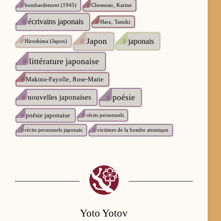
#
bombardement (1945)
#
Chesneau‚ Karine
#
écrivains japonais
#
Hara‚ Tamiki
#
Japon
#
japonais
#
Hiroshima (Japon)
#
littérature japonaise
#
Makino-Fayolle‚ Rose-Marie
#
poésie
#
nouvelles japonaises
#
poésie japonaise
#
récits personnels
#
récits personnels japonais
#
victimes de la bombe atomique
Yoto Yotov