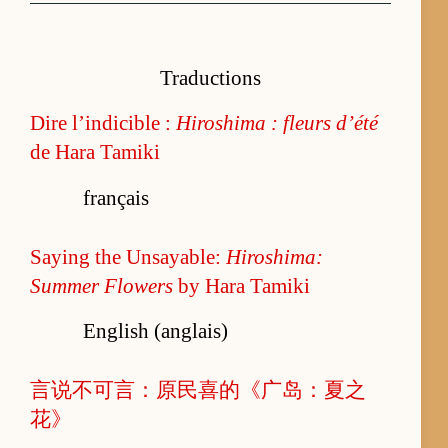
Traductions
Dire l’indicible :
Hiroshima : fleurs d’été
de Hara Tamiki
français
Saying the Unsayable:
Hiroshima:
Summer Flowers
by Hara Tamiki
English (anglais)
言说不可言：原民喜的《广岛：夏之
花》