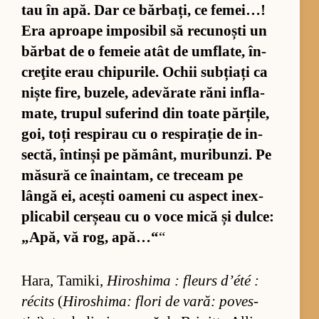
tau în apă. Dar ce băr­bați, ce fe­mei…!
Era aproape im­po­si­bil să re­cu­noști un
băr­bat de o fe­meie atât de um­fla­te, în­
creţite erau chi­pu­ri­le. Ochii sub­ți­ați ca
niște fi­re, bu­ze­le, ade­vă­rate răni in­fla­
ma­te, tru­pul su­fe­rind din toate păr­ți­le,
goi, toți res­pi­rau cu o res­pi­ra­ție de in­
sec­tă, în­tinși pe pământ, mu­ri­bu­nzi. Pe
mă­sură ce îna­in­tam, ce tre­ceam pe
lângă ei, acești oa­meni cu as­pect in­ex­
pli­ca­bil cer­șeau cu o voce mică și dul­ce:
„A­pă, vă rog, apă…“
“
Ha­ra, Ta­mi­ki,
Hi­ros­hima : fle­urs d’été :
récits
(
Hi­ros­hi­ma: flori de va­ră: po­ves­