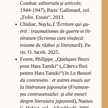
Com­bat:
edi­to­ri­ale și ar­ti­co­le,
1944-1947
), Pa­ris: Gal­li­mard, col.
„Fo­lio. Es­sai­s“, 2013.
Chi­d­iac, Na­y­la,
L’Écri­ture qui gu­
érit : trau­ma­tis­mes de gu­erre et lit­
téra­ture
(
Scri­e­rea care vin­de­că:
traume de răz­boi și li­te­ra­tură
), Pa­
ris: O. Ja­cob, 2025.
Fo­rest, Phi­lippe, „Qu­el­ques fle­urs
pour Hara Ta­mi­ki“ („Câ­teva flori
pen­tru Hara Ta­mi­ki“) în
La Beauté
du con­tre­sens : et au­tres es­sais sur
la lit­téra­ture ja­po­naise
(
Fru­mu­se­
țea con­tra­sen­su­lui: și alte ese­uri
des­pre li­te­ra­tura ja­po­neză
), Nan­tes: