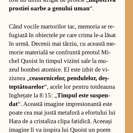
pros­tiei oarbe a ge­nu­lui uman
“.
Când vo­cile mar­to­ri­lor tac, me­mo­ria se re­
fu­gi­ază în obiec­tele pe care crima le-a lă­sat
în ur­mă. De­ce­nii mai târ­ziu, cu această me­
mo­rie ma­te­rială se con­fruntă pre­o­tul Mi­
chel Qu­o­ist în tim­pul vi­zi­tei sale la mu­
zeul bom­bei ato­mi­ce. El este iz­bit de vi­
ziu­nea „
cea­sor­ni­ce­lor, pen­du­le­lor, deș­
tep­tă­toa­re­lor
“, acele lor pen­tru tot­dea­una
în­ghe­țate la 8:15: „
Tim­pul este sus­pen­
dat
“. Această ima­gine im­pre­sio­nantă este
poate cea mai justă me­ta­foră a efor­tu­lui lui
Hara de a cris­ta­liza clipa fa­ti­di­că. Ace­eași
ima­gine îi va in­spira lui Qu­o­ist un poem