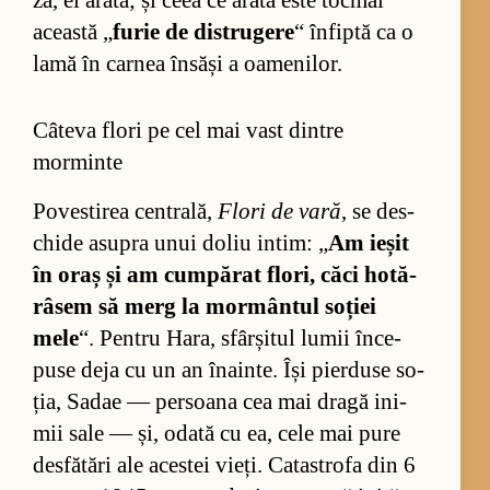
ză, el ara­tă; și ceea ce arată este toc­mai
această „
fu­rie de dis­tru­gere
“ în­fiptă ca o
lamă în car­nea în­săși a oa­me­ni­lor.
Câteva flori pe cel mai vast dintre
morminte
Po­ves­ti­rea cen­tra­lă,
Flori de vară
, se des­
chide asu­pra unui do­liu in­tim: „
Am ie­șit
în oraș și am cum­pă­rat flo­ri, căci ho­tă­
râ­sem să merg la mor­mân­tul so­ției
mele
“. Pen­tru Ha­ra, sfâr­și­tul lu­mii în­ce­
puse deja cu un an îna­in­te. Își pier­duse so­
ția, Sa­dae — per­soana cea mai dragă ini­
mii sale — și, odată cu ea, cele mai pure
desfă­tări ale aces­tei vieți. Ca­tas­trofa din 6