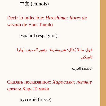
中文 (chinois)
Decir lo indecible:
Hiroshima: flores de
verano
de Hara Tamiki
español (espagnol)
قول ما لا يُقال:
هيروشيما: زهور الصيف
لهارا
تاميكي
العربية (arabe)
Сказать несказанное:
Хиросима: летние
цветы
Хара Тамики
русский (russe)