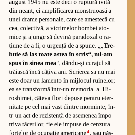
au­gust 1945 nu este deci o rup­tură ivită
din ne­ant, ci am­pli­fi­ca­rea mons­tru­oasă a
unei drame per­so­na­le, care se ames­tecă cu
cea, co­lec­ti­vă, a vic­ti­me­lor bom­bei ato­
mice și ajunge să de­vină pa­ra­do­xal o ra­
țiune de a fi, o ur­gență de a spu­ne. „
„Tre­
buie să las toate as­tea în scris“, mi-am
spus în si­nea mea
“, dân­du-și cu­ra­jul să
tră­i­ască încă câ­țiva ani. Scri­e­rea sa nu mai
este doar un la­mento în mij­lo­cul ru­i­ne­lor;
ea se trans­formă în­tr-un me­mo­rial al Hi­
ros­hi­mei, câ­teva flori de­puse pen­tru eter­
ni­tate pe cel mai vast din­tre mor­min­te; în­
tr-un act de re­zis­tență de ase­me­nea îm­po­
triva tă­ce­ri­lor, fie ele im­puse de cen­zura
4
for­țe­lor de ocu­pa­ție ame­ri­cane
, sau năs­