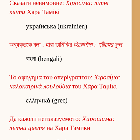
Сказати невимовне:
Хіросіма: літні
квіти
Хара Тамікі
українська (ukrainien)
অব্যক্তকে বলা : হারা তামিকির
হিরোশিমা : গ্রীষ্মের ফুল
বাংলা (bengali)
Το αφήγημα του απερίγραπτου:
Χιροσίμα:
καλοκαιρινά λουλούδια
του Χάρα Ταμίκι
ελληνικά (grec)
Да кажеш неизказуемото:
Хирошима:
летни цветя
на Хара Тамики