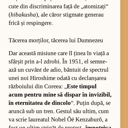
cute din dis­cri­mi­na­rea față de „a­to­mi­zați“
(
hibakusha
), ale că­ror stig­mate ge­ne­rau
frică și res­pin­ge­re.
Tăcerea morților, tăcerea lui Dumnezeu
Dar această mi­siune care îl ți­nea în viață a
sfâr­șit prin a-l zdrobi. În 1951, el sem­ne­
ază un cu­vânt de adio, bân­tuit de spec­trul
unei noi Hi­ros­hime odată cu de­clan­șa­rea
răz­bo­i­u­lui din Co­re­ea: „
Este tim­pul
acum pen­tru mine să dis­par în in­vi­zi­bil,
în eter­ni­ta­tea de din­colo
“. Pu­țin du­pă, se
aruncă sub un tren. Ges­tul său ul­tim, cum
va scrie la­u­re­a­tul No­bel Ôé Ken­za­bu­rô, a
fost un ul­tim stri­găt de pro­test „
îm­po­triva