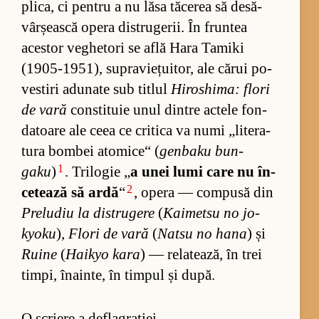
pli­ca, ci pen­tru a nu lăsa tă­ce­rea să de­să­
vâr­șe­ască opera dis­tru­ge­rii. În frun­tea
aces­tor ve­ghe­tori se află Hara Ta­miki
(1905-1951), su­pra­vie­țu­i­tor, ale că­rui po­
ves­tiri adu­nate sub ti­tlul
Hi­ros­hi­ma: flori
de vară
con­sti­tuie unul din­tre ac­tele fon­
da­toare ale ceea ce cri­tica va numi „li­te­ra­
tura bom­bei ato­mi­ce“ (
gen­baku bu­n­
1
gaku
)
. Tri­lo­gie „
a unei lumi care nu în­
2
ce­tează să ardă
“
, opera — com­pusă din
Pre­lu­diu la dis­tru­gere
(
Kai­metsu no jo­
kyoku
),
Flori de vară
(
Natsu no hana
) și
Ruine
(
Hai­kyo kara
) — re­la­tea­ză, în trei
tim­pi, îna­in­te, în tim­pul și du­pă.
O scriere a deflagrației