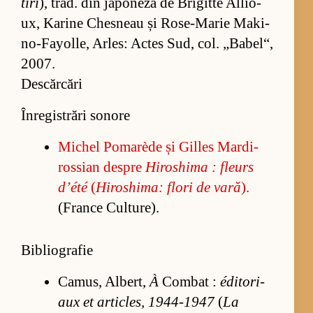
tiri
), trad. din ja­po­neză de Bri­gitte Al­li­o­
ux, Ka­rine Ches­neau și Ro­se-Ma­rie Ma­ki­
no-Fa­yol­le, Ar­les: Ac­tes Sud, col. „Ba­be­l“,
2007.
Descărcări
Înregistrări sonore
Mi­chel Po­ma­rède și Gil­les Mar­di­
ros­sian des­pre
Hi­ros­hima : fle­urs
d’été
(
Hi­ros­hi­ma: flori de vară
).
(France Cul­tu­re).
Bibliografie
Ca­mus, Al­bert,
À
Com­bat :
édi­to­ri­
aux et ar­ti­cles, 1944-1947
(
La