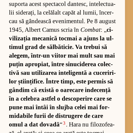
su­porta acest spec­ta­col dan­tesc, in­te­lec­tu­a­
lii si­de­ra­ți, la ce­lă­lalt ca­păt al lu­mii, în­cer­
cau să gân­de­ască eve­ni­men­tul. Pe 8 au­gust
1945, Al­bert Ca­mus scria în
Combat
: „
ci­
vi­li­za­ția me­ca­nică toc­mai a ajuns la ul­
ti­mul grad de săl­bă­ti­cie. Va tre­bui să
ale­gem, în­tr-un vi­i­tor mai mult sau mai
pu­țin apro­pi­at, în­tre si­nu­ci­de­rea co­lec­
tivă sau uti­li­za­rea in­te­li­gentă a cu­ce­ri­ri­
lor ști­in­ți­fi­ce. În­tre timp, este per­mis să
gân­dim că există o oa­re­care in­de­cență
în a ce­le­bra ast­fel o des­co­pe­rire care se
pune mai în­tâi în slujba ce­lei mai for­
mi­da­bile fu­rii de dis­tru­gere de care
3
omul a dat do­vadă
“
. Hara nu fi­lo­zo­fe­a­