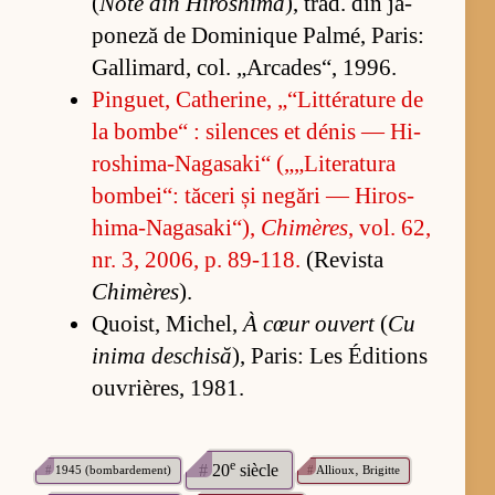
(
Note din Hi­ros­hima
), trad. din ja­
po­neză de Do­mi­ni­que Pal­mé, Pa­ris:
Gal­li­mard, col. „Ar­ca­des“, 1996.
Pin­gu­et, Cathe­ri­ne, „“Lit­téra­ture de
la bom­be“ : si­len­ces et dé­nis — Hi­
ros­hi­ma-Na­ga­sa­ki“ („„Li­te­ra­tura
bom­bei“: tă­ceri și ne­gări — Hi­ros­
hi­ma-Na­ga­sa­ki“),
Chimères
, vol. 62,
nr. 3, 2006, p. 89-118.
(Re­vista
Chimères
).
Qu­o­ist, Mi­chel,
À cœur ou­vert
(
Cu
inima des­chisă
), Pa­ris: Les Édi­tions
ou­vri­ères, 1981.
e
#
20
siècle
#
1945 (bombardement)
#
Allioux‚ Brigitte