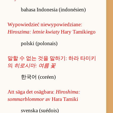
bahasa Indonesia (indonésien)
Wypowiedzieć niewypowiedziane:
Hiroszima: letnie kwiaty
Hary Tamikiego
polski (polonais)
말할 수 없는 것을 말하기: 하라 타미키
의
히로시마: 여름 꽃
한국어 (coréen)
Att säga det osägbara:
Hiroshima:
sommarblommor
av Hara Tamiki
svenska (suédois)