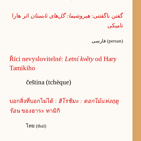
گفتن ناگفتنی:
هیروشیما: گل‌های تابستان
اثر هارا
تامیکی
فارسی (persan)
Říci nevyslovitelné:
Letní květy
od Hary
Tamikiho
čeština (tchèque)
บอกสิ่งที่บอกไม่ได้ :
ฮิโรชิมะ : ดอกไม้แห่งฤดู
ร้อน
ของฮาระ ทามิกิ
ไทย (thaï)