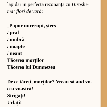
la­pi­dar în per­fectă re­zo­nanță cu
Hi­ros­hi­
ma: flori de vară
:
„
Po­por în­tre­rupt, șters
/ praf
/ um­bră
/ noapte
/ ne­ant
Tă­ce­rea mor­ți­lor
Tă­ce­rea lui Dum­ne­zeu
De ce tă­ceți, mor­ți­lor? Vreau să aud vo­
cea voas­tră!
Strigați!
Urlați!