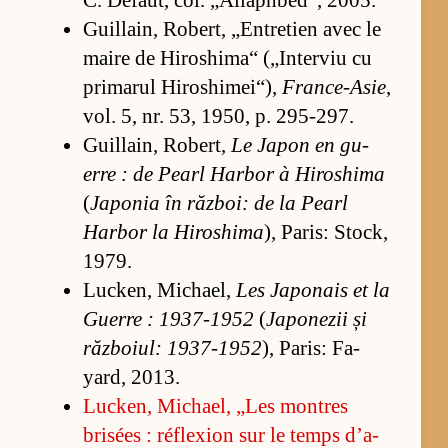
C. De­faut, col. „Al­laphbe­d“, 2005.
Gu­il­lain, Ro­bert, „En­tre­tien avec le
maire de Hi­ros­hi­ma“ („In­ter­viu cu
pri­ma­rul Hi­ros­hi­mei­“),
France-Asie
,
vol. 5, nr. 53, 1950, p. 295-297.
Gu­il­lain, Ro­bert,
Le Ja­pon en gu­
erre : de Pe­arl Har­bor à Hi­ros­hima
(
Ja­po­nia în răz­boi: de la Pe­arl
Har­bor la Hi­ros­hima
), Pa­ris: Sto­ck,
1979.
Luc­ken, Mi­cha­el,
Les Ja­po­nais et la
Gu­erre : 1937-1952
(
Ja­po­ne­zii și
răz­bo­i­ul: 1937-1952
), Pa­ris: Fa­
yard, 2013.
Luc­ken, Mi­cha­el, „Les montres
brisées : réfle­xion sur le temps d’a­