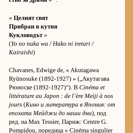
«
Це­лият свят
Приб­ран в ку­тия
Кукловодът
»
(
Yo no naka wa / Hako ni iretari /
Kairaishi
)
Chavanes, Edwige de, « Akutagawa
Ryūnosuke (1892-1927) » („А­ку­та­гава
Рю­носке (1892-1927)“). В
Cinéma et
littérature au Japon : de l’ère Meiji à nos
jours
(
Кино и ли­те­ра­тура в Япо­ния: от
епо­хата Мей­джи до наши дни
), под
ред. на Max Tessier, Па­риж: Centre G.
Pompidou, по­ре­дица « Cinéma singulier