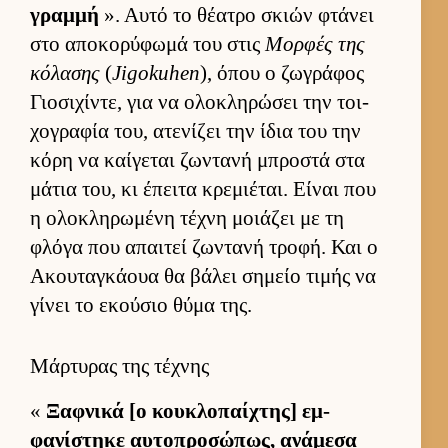
γραμμή
». Αυτό το θέατρο σκιών φτάνει
στο αποκορύφωμά του στις
Μορ­φές της
κόλασης
(
Jigokuhen
), όπου ο ζωγράφος
Γιο­σιχίντε, για να ολοκληρώσει την τοι­
χογραφία του, ατενίζει την ίδια του την
κόρη να καί­γεται ζωντανή μπροστά στα
μάτια του, κι έπειτα κρεμιέται. Εί­ναι που
η ολοκληρωμένη τέχνη μοιάζει με τη
φλόγα που απαι­τεί ζωντανή τροφή. Και ο
Ακου­ταγκάουα θα βάλει σημείο τιμής να
γίνει το εκού­σιο θύμα της.
Μάρτυρας της τέχνης
«
Ξαφ­νικά [ο κου­κλοπαί­χτης] εμ­
φανίστηκε αυ­τοπροσώπως, ανάμεσα