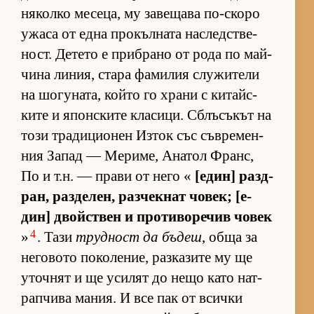
ня­колко ме­се­ца, му за­ве­щава по-скоро
ужаса от една про­къл­ната нас­лед­с­тве­
ност. Де­тето е приб­рано от рода по май­
чина ли­ния, стара фа­ми­лия слу­жи­тели
на шо­гу­на­та, който го храни с ки­тайс­
ките и япон­с­ките кла­си­ци. Сблъ­съ­кът на
този тра­ди­ци­о­нен Из­ток със съв­ре­мен­
ния За­пад — Ме­ри­ме, Ана­тол Франс,
По и т.н. — прави от него «
[е­дин] раз­д­
ран, раз­де­лен, раз­чек­нат чо­век; [е­
дин] двойс­т­вен и про­ти­во­ре­чив чо­век
4
»
. Тази
труд­ност да бъ­деш
, обща за
не­го­вото по­ко­ле­ние, раз­ка­зите му ще
уточ­нят и ще уси­лят до нещо като нат­
рап­чива ма­ния. И все пак от всички