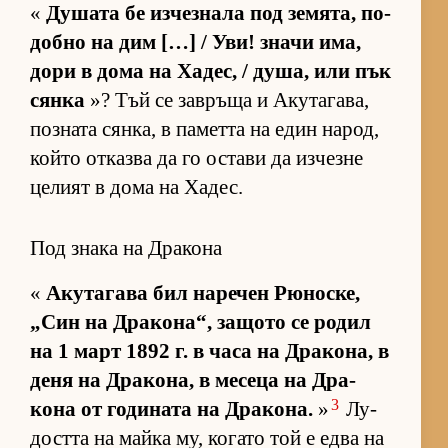
«
Ду­шата бе из­чез­нала под зе­мя­та, по­
добно на дим […] / Уви! значи има,
дори в дома на Ха­дес, / ду­ша, или пък
сянка
»? Тъй се зав­ръща и Аку­та­га­ва,
поз­ната сян­ка, в па­метта на един на­род,
който от­казва да го ос­тави да из­чезне
це­лият в дома на Ха­дес.
Под знака на Дракона
«
Аку­та­гава бил на­ре­чен Рю­нос­ке,
„Син на Дра­ко­на“, за­щото се ро­дил
на 1 март 1892 г. в часа на Дра­ко­на, в
деня на Дра­ко­на, в ме­сеца на Дра­
3
кона от го­ди­ната на Дра­ко­на.
»
Лу­
достта на майка му, ко­гато той е едва на