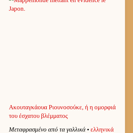
Ακουταγκάουα Ριουνοσούκε, ή η ομορφιά
του έσχατου βλέμματος
Μεταφρασμένο από τα γαλ­λικά
•
ελ­ληνικά