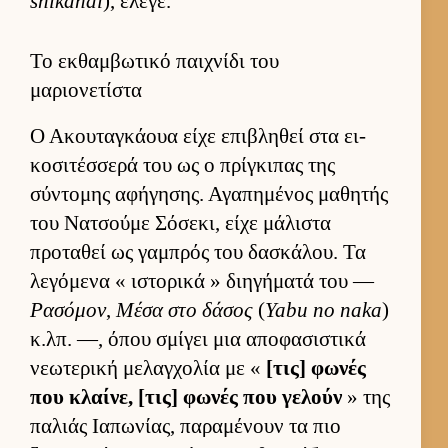
shikanai
), έλεγε.
Το εκθαμβωτικό παιχνίδι του
μαριονετίστα
Ο Ακου­ταγκάουα είχε επιβληθεί στα ει­
κοσιτέσ­σερά του ως ο πρίγκιπας της
σύντομης αφήγησης. Αγαπημένος μαθητής
του Νατσούμε Σόσεκι, είχε μάλιστα
προταθεί ως γαμπρός του δασκάλου. Τα
λεγόμενα « ιστορικά » διηγήματά του —
Ρασόμον
,
Μέσα στο δάσος
(
Yabu no naka
)
κ.λπ. —, όπου σμίγει μια αποφασιστικά
νεωτερική μελαγ­χολία με «
[τις] φωνές
που κλαί­νε, [τις] φωνές που γελούν
» της
παλιάς Ια­πωνίας, παραμένουν τα πιο