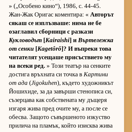
» („О­со­бено ки­но­“), 1986, с. 44-45.
Жан-Жак Ори­гас ко­мен­ти­ра: «
Ав­то­рът
ся­каш се из­п­лъз­ва­ше: нима не бе
озаг­ла­вил сбор­ници с раз­кази
Кукловодът
[
Kairaishi
] и
Вър­те­лежка
от сенки
[
Kagetôrô
]? И въп­реки това
чи­та­те­лят усе­щаше при­със­т­ви­ето му
на всеки ред.
» Този те­а­тър на сен­ките
дос­тига връх­ната си точка в
Кар­тини
от ада
(
Jigokuhen
), къ­дето ху­дож­ни­кът
Йо­ши­хи­де, за да за­върши сте­но­писа си,
съ­зер­цава как соб­с­т­ве­ната му дъ­щеря
из­гаря жива пред очите му, а после се
обес­ва. За­щото съ­вър­ше­ното из­кус­тво
при­лича на пла­мък, който изис­ква жива