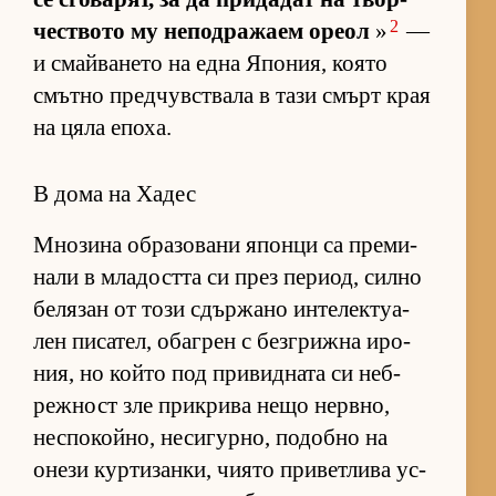
2
чес­т­вото му не­под­ра­жаем ореол
»
—
и смай­ва­нето на една Япо­ния, ко­ято
смътно пред­чув­с­т­вала в тази смърт края
на цяла епо­ха.
В дома на Хадес
Мно­зина об­ра­зо­вани японци са пре­ми­
нали в мла­достта си през пе­ри­од, силно
бе­ля­зан от този сдър­жано ин­те­лек­ту­а­
лен пи­са­тел, обаг­рен с без­г­рижна иро­
ния, но който под при­вид­ната си неб­
реж­ност зле прик­рива нещо нер­в­но,
нес­по­кой­но, не­си­гур­но, по­добно на
онези кур­ти­зан­ки, чи­ято при­вет­лива ус­