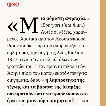
(grec)
«Μ
ια αόριστη ανησυχία.
»
(
Bon’yari shita fuan.
)
Αυ­τές οι λέξεις, χαραγ­
μένες βια­στικά από τον Ακου­ταγκάουα
1
Ριου­νοσούκε
προτού απορ­ροφήσει το
δηλητήριο, την αυγή της 24ης Ιου­λίου
1927, εί­ναι σαν το κλειδί όλων των
γραπτών του. Ήταν τριάντα πέντε ετών.
Άφηνε πίσω του κάπου εκατόν πενήντα
διηγήματα, όπου «
η λαμπρότητα της
τέχνης και τα βάσανα της ύπαρ­ξης
συνωμοτούν ώστε να προσ­δώσουν στο
2
έργο του μιαν αύρα αμίμητη
»
— και