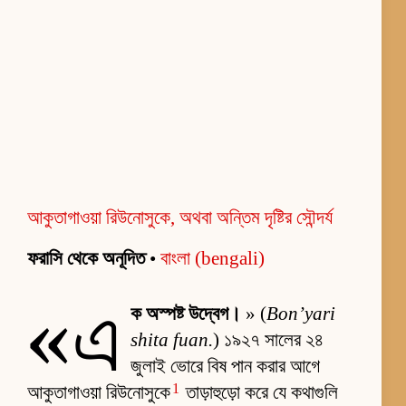
আকুতাগাওয়া রিউনোসুকে, অথবা অন্তিম দৃষ্টির সৌন্দর্য
ফরাসি থেকে অনূদিত
•
বাংলা (bengali)
«এ
ক অস্পষ্ট উদ্বেগ।
» (
Bon’yari
shita fuan.
) ১৯২৭ সালের ২৪
জুলাই ভোরে বিষ পান করার আগে
1
আকুতাগাওয়া রিউনোসুকে
তাড়াহুড়ো করে যে কথাগুলি