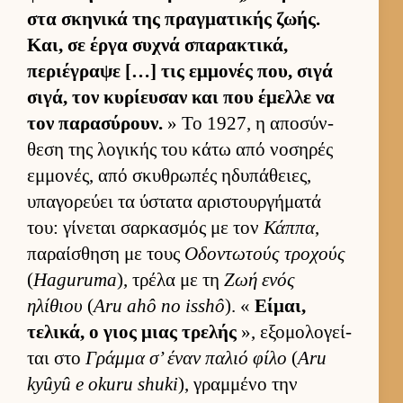
στα σκηνικά της πραγ­ματικής ζωής.
Και, σε έργα συχνά σπαρακτικά,
περιέγραψε […] τις εμ­μονές που, σιγά
σιγά, τον κυρίευ­σαν και που έμελλε να
τον παρασύρουν.
» Το 1927, η αποσύν­
θεση της λογικής του κάτω από νοσηρές
εμ­μονές, από σκυθρωπές ηδυπάθειες,
υπαγορεύει τα ύστατα αριστουρ­γήματά
του: γίνεται σαρ­κασμός με τον
Κάππα
,
παραί­σθηση με τους
Οδοντωτούς τροχούς
(
Haguruma
), τρέλα με τη
Ζωή ενός
ηλίθιου
(
Aru ahô no isshô
). «
Εί­μαι,
τελικά, ο γιος μιας τρελής
», εξομολογεί­
ται στο
Γράμμα σ’ έναν παλιό φίλο
(
Aru
kyûyû e okuru shuki
), γραμ­μένο την