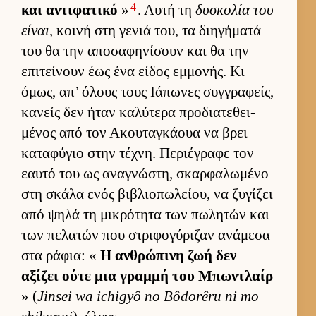
4
και αντιφατικό
»
. Αυτή τη
δυσκολία του
εί­ναι
, κοινή στη γενιά του, τα διηγήματά
του θα την αποσαφηνίσουν και θα την
επιτεί­νουν έως ένα εί­δος εμ­μονής. Κι
όμως, απ’ όλους τους Ιάπωνες συγ­γραφείς,
κανείς δεν ήταν καλύτερα προδια­τεθει­
μένος από τον Ακου­ταγκάουα να βρει
καταφύγιο στην τέχνη. Περιέγραφε τον
εαυτό του ως αναγνώστη, σκαρ­φαλωμένο
στη σκάλα ενός βιβλιο­πωλεί­ου, να ζυγίζει
από ψηλά τη μικρότητα των πωλητών και
των πελατών που στριφογύριζαν ανάμεσα
στα ράφια: «
Η αν­θρώπινη ζωή δεν
αξίζει ούτε μια γραμμή του Μπωντλαίρ
» (
Jinsei wa ichigyô no Bôdorêru ni mo