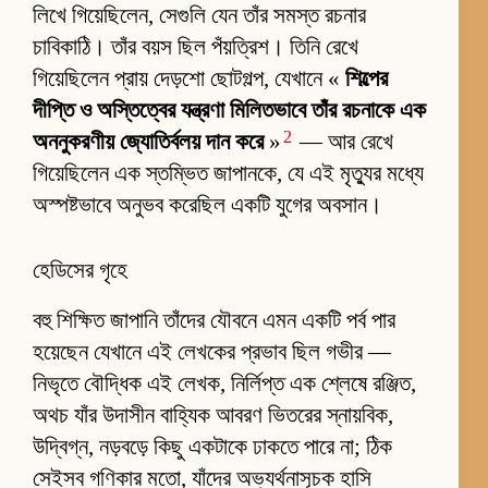
লিখে গিয়েছিলেন, সেগুলি যেন তাঁর সমস্ত রচনার
চাবিকাঠি। তাঁর বয়স ছিল পঁয়ত্রিশ। তিনি রেখে
গিয়েছিলেন প্রায় দেড়শো ছোটগল্প, যেখানে «
শিল্পের
দীপ্তি ও অস্তিত্বের যন্ত্রণা মিলিতভাবে তাঁর রচনাকে এক
2
অননুকরণীয় জ্যোতির্বলয় দান করে
»
— আর রেখে
গিয়েছিলেন এক স্তম্ভিত জাপানকে, যে এই মৃত্যুর মধ্যে
অস্পষ্টভাবে অনুভব করেছিল একটি যুগের অবসান।
হেডিসের গৃহে
বহু শিক্ষিত জাপানি তাঁদের যৌবনে এমন একটি পর্ব পার
হয়েছেন যেখানে এই লেখকের প্রভাব ছিল গভীর —
নিভৃতে বৌদ্ধিক এই লেখক, নির্লিপ্ত এক শ্লেষে রঞ্জিত,
অথচ যাঁর উদাসীন বাহ্যিক আবরণ ভিতরের স্নায়বিক,
উদ্বিগ্ন, নড়বড়ে কিছু একটাকে ঢাকতে পারে না; ঠিক
সেইসব গণিকার মতো, যাঁদের অভ্যর্থনাসূচক হাসি