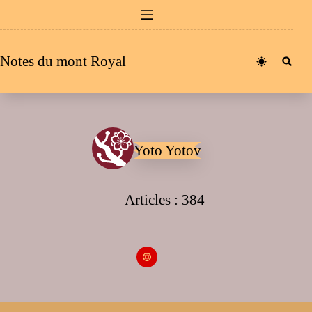
Passer
au
contenu
Notes du mont Royal
Yoto Yotov
Articles : 384