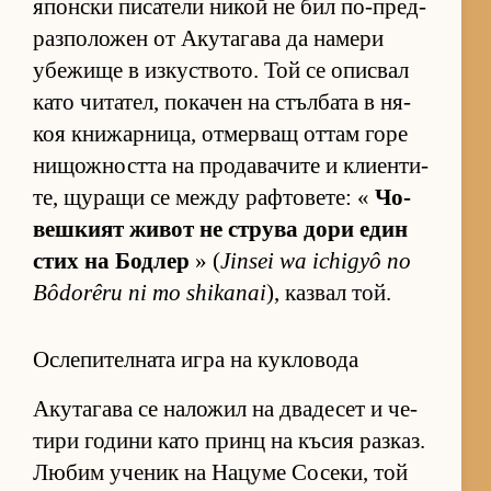
япон­ски пи­са­тели ни­кой не бил по-пред­
раз­по­ло­жен от Аку­та­гава да на­мери
убе­жище в из­кус­т­во­то. Той се опис­вал
като чи­та­тел, по­ка­чен на стъл­бата в ня­
коя кни­жар­ни­ца, от­мер­ващ от­там горе
ни­щож­ността на про­да­ва­чите и кли­ен­ти­
те, щу­ращи се между раф­то­ве­те: «
Чо­
веш­кият жи­вот не струва дори един
стих на Бод­лер
» (
Jinsei wa ichigyô no
Bôdorêru ni mo shikanai
), каз­вал той.
Ослепителната игра на кукловода
Аку­та­гава се на­ло­жил на два­де­сет и че­
тири го­дини като принц на къ­сия раз­каз.
Лю­бим уче­ник на На­цуме Со­се­ки, той