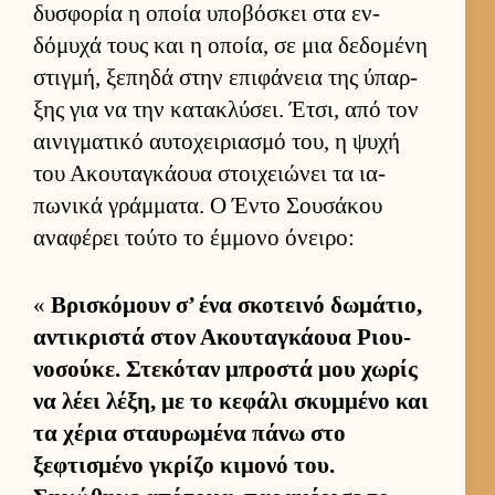
δυσφορία η οποία υποβόσκει στα εν­
δόμυχά τους και η οποία, σε μια δεδομένη
στιγ­μή, ξεπηδά στην επιφάνεια της ύπαρ­
ξης για να την κατακλύσει. Έτσι, από τον
αι­νιγ­ματικό αυ­τοχει­ρια­σμό του, η ψυχή
του Ακου­ταγκάουα στοι­χειώνει τα ια­
πωνικά γράμ­ματα. Ο Έντο Σου­σάκου
αναφέρει τούτο το έμ­μονο όνει­ρο:
«
Βρισκόμουν σ’ ένα σκοτεινό δωμάτιο,
αντικριστά στον Ακου­ταγκάουα Ριου­
νοσού­κε. Στεκόταν μπροστά μου χωρίς
να λέει λέξη, με το κεφάλι σκυμ­μένο και
τα χέρια σταυ­ρωμένα πάνω στο
ξεφτισμένο γκρίζο κιμονό του.