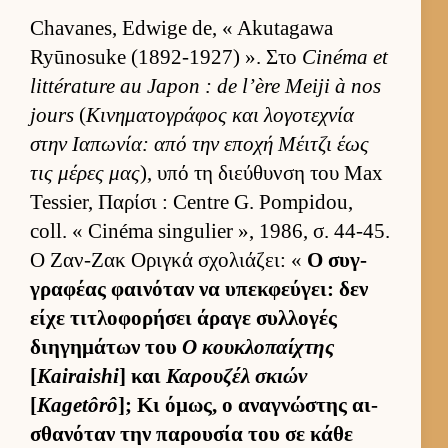
Chavanes, Edwige de, « Akutagawa
Ryūnosuke (1892-1927) ». Στο
Cinéma et
littérature au Japon : de l’ère Meiji à nos
jours
(
Κινηματογράφος και λογοτεχνία
στην Ια­πωνία: από την εποχή Μέιτζι έως
τις μέρες μας
), υπό τη διεύ­θυνση του Max
Tessier, Παρίσι : Centre G. Pompidou,
coll. « Cinéma singulier », 1986, σ. 44-45.
Ο Ζαν-Ζακ Οριγκά σχολιάζει: «
Ο συγ­
γραφέας φαι­νόταν να υπεκ­φεύ­γει: δεν
είχε τιτλοφορήσει άραγε συλ­λογές
διηγημάτων του
Ο κου­κλοπαί­χτης
[
Kairaishi
] και
Καρου­ζέλ σκιών
[
Kagetôrô
]; Κι όμως, ο αναγνώστης αι­
σθανόταν την παρου­σία του σε κάθε