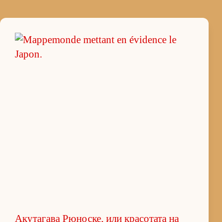
Акутагава Рюноске, или красотата на