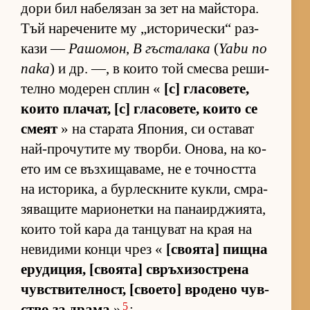
дори бил на­бе­ля­зан за зет на майс­то­ра.
Тъй на­ре­че­ните му „ис­то­ри­чес­ки“ раз­
кази —
Рашомон
,
В гъс­та­лака
(
Yabu no
naka
) и др. —, в ко­ито той смесва ре­ши­
телно мо­де­рен сплин «
[с] гла­со­ве­те,
ко­ито пла­чат, [с] гла­со­ве­те, ко­ито се
смеят
» на ста­рата Япо­ния, си ос­та­ват
най-про­чу­тите му твор­би. Оно­ва, на ко­
ето им се въз­хи­ща­ва­ме, не е точ­ността
на ис­то­ри­ка, а бур­лес­к­ните кук­ли, смра­
зя­ва­щите ма­ри­о­нетки на па­на­ир­джи­я­та,
ко­ито той кара да тан­цу­ват на края на
не­ви­дими конци чрез «
[сво­я­та] пищна
еру­ди­ция, [сво­я­та] свръ­хи­зос­т­рена
чув­с­т­ви­тел­ност, [сво­е­то] вро­дено чув­
5
с­тво за драма
»
: