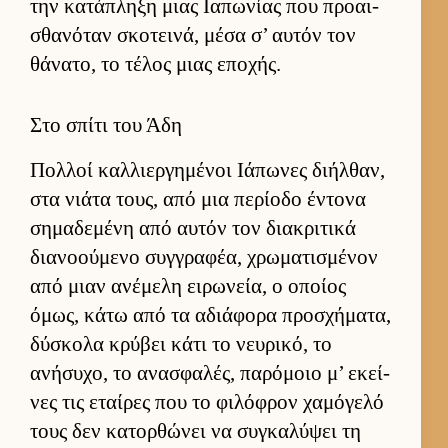
την κατάπληξη μιας Ια­πωνίας που προαι­
σθανόταν σκοτει­νά, μέσα σ’ αυ­τόν τον
θάνατο, το τέλος μιας εποχής.
Στο σπίτι του Άδη
Πολ­λοί καλ­λιερ­γημένοι Ιάπωνες διήλ­θαν,
στα νιάτα τους, από μια περίοδο έντονα
σημαδεμένη από αυ­τόν τον δια­κριτικά
δια­νοού­μενο συγ­γραφέα, χρωματισμένον
από μιαν ανέμελη ει­ρωνεία, ο οποίος
όμως, κάτω από τα αδιάφορα προσχήματα,
δύσκολα κρύβει κάτι το νευ­ρικό, το
ανήσυχο, το ανασφαλές, παρόμοιο μ’ εκεί­
νες τις εταί­ρες που το φιλόφρον χαμόγελό
τους δεν κατορ­θώνει να συγκαλύψει τη