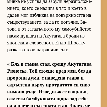
мивка не ус­пява да за­були не­раз­по­ло­же­
ни­е­то, ко­ето се на­дига в тях и ко­ето в
да­ден миг из­б­ликва на по­вър­х­ността на
съ­щес­т­ву­ва­не­то, за да го по­гъл­не. За­
това и от за­га­дъч­ното му са­мо­у­бийс­тво
на­сам ду­шата на Аку­та­гава броди из
япон­с­ката сло­вес­ност. Ендо Шю­саку
раз­казва този нат­рап­чив сън:
«
Бях в тъмна стая, срещу Аку­та­гава
Рю­нос­ке. Той сто­еше пред мен, без да
про­рони ду­ма, с на­ве­дена глава и
скръс­тени върху прот­ри­тото си сиво
ки­моно ръ­це. Из­вед­нъж се из­п­ра­ви,
от­мести бам­бу­ко­вата щора зад себе
си и влезе в съ­сед­ната стая. Зна­ех, че