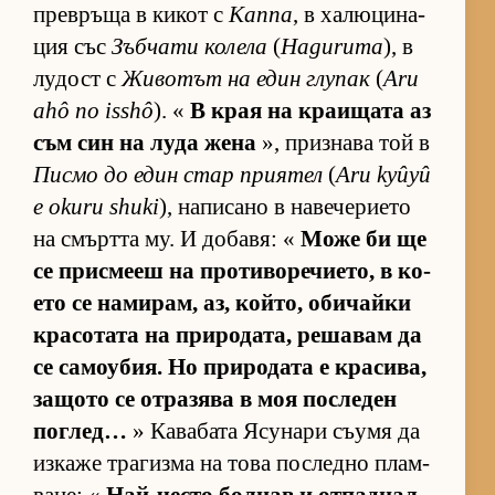
прев­ръща в ки­кот с
Каппа
, в ха­лю­ци­на­
ция със
Зъб­чати ко­лела
(
Haguruma
), в
лу­дост с
Жи­во­тът на един глу­пак
(
Aru
ahô no isshô
). «
В края на кра­и­щата аз
съм син на луда жена
», приз­нава той в
Писмо до един стар при­я­тел
(
Aru kyûyû
e okuru shuki
), на­пи­сано в на­ве­че­ри­ето
на смъртта му. И до­ба­вя: «
Може би ще
се прис­мееш на про­ти­во­ре­чи­е­то, в ко­
ето се на­ми­рам, аз, кой­то, оби­чайки
кра­со­тата на при­ро­да­та, ре­ша­вам да
се са­мо­у­бия. Но при­ро­дата е кра­си­ва,
за­щото се от­ра­зява в моя пос­ле­ден
пог­лед…
» Ка­ва­бата Ясу­нари съ­умя да
из­каже тра­гизма на това пос­ледно плам­