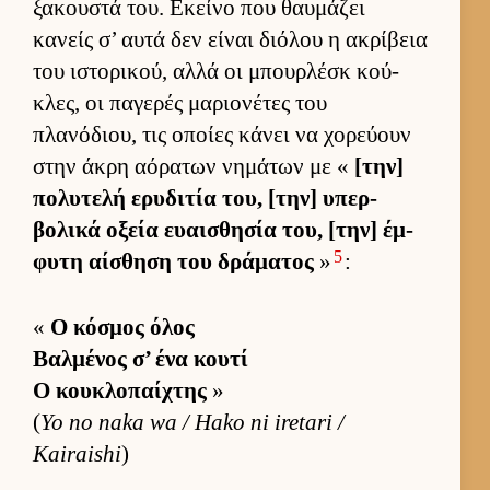
ξακου­στά του. Εκείνο που θαυ­μάζει
κανείς σ’ αυτά δεν εί­ναι διόλου η ακρίβεια
του ιστορικού, αλλά οι μπουρ­λέσκ κού­
κλες, οι παγερές μαριο­νέτες του
πλανόδιου, τις οποίες κάνει να χορεύ­ουν
στην άκρη αόρατων νημάτων με «
[την]
πολυτελή ερυδιτία του, [την] υπερ­
βολικά οξεία ευαι­σθησία του, [την] έμ­
5
φυτη αί­σθηση του δράματος
»
:
«
Ο κόσμος όλος
Βαλ­μένος σ’ ένα κουτί
Ο κου­κλοπαί­χτης
»
(
Yo no naka wa / Hako ni iretari /
Kairaishi
)