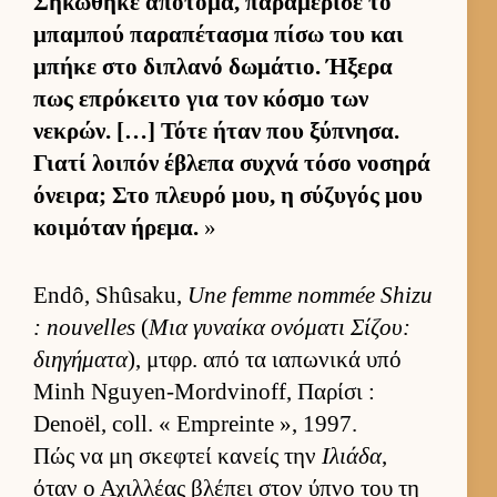
Σηκώθηκε απότομα, παραμέρισε το
μπαμπού παραπέτασμα πίσω του και
μπήκε στο διπλανό δωμάτιο. Ήξερα
πως επρόκειτο για τον κόσμο των
νεκρών. […] Τότε ήταν που ξύπνησα.
Γιατί λοι­πόν έβλεπα συχνά τόσο νοσηρά
όνει­ρα; Στο πλευρό μου, η σύζυγός μου
κοι­μόταν ήρεμα.
»
Endô, Shûsaku,
Une femme nommée Shizu
: nouvelles
(
Μια γυναίκα ονόματι Σίζου:
διηγήματα
), μτ­φρ. από τα ια­πωνικά υπό
Minh Nguyen-Mordvinoff, Παρίσι :
Denoël, coll. « Empreinte », 1997.
Πώς να μη σκεφτεί κανείς την
Ιλιάδα
,
όταν ο Αχιλ­λέας βλέπει στον ύπνο του τη