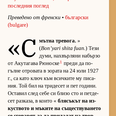
последния поглед
Пре­ве­дено от френ­ски
•
бъл­гар­ски
(bulgare)
«С
мътна тре­во­га.
»
(
Bon’yari shita fuan.
) Тези
ду­ми, нах­вър­ляни на­бързо
1
от Аку­та­гава Рю­носке
преди да по­
гълне от­ро­вата в зо­рата на 24 юли 1927
г., са като ключ към всич­ките му пи­са­
ния. Той бил на три­де­сет и пет го­ди­ни.
Ос­та­вил след себе си близо сто и пет­де­
сет раз­ка­за, в ко­ито «
бля­съ­кът на из­
кус­т­вото и мъ­ките на съ­щес­т­ву­ва­нето
се сго­ва­рят, за да при­да­дат на твор­