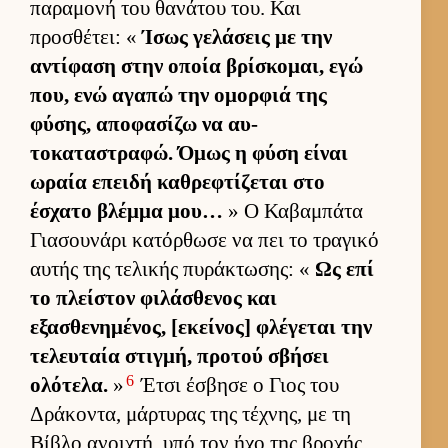
παραμονή του θανάτου του. Και
προσθέτει: «
Ίσως γελάσεις με την
αντίφαση στην οποία βρίσκομαι, εγώ
που, ενώ αγαπώ την ομορ­φιά της
φύσης, αποφασίζω να αυ­
τοκαταστραφώ. Όμως η φύση εί­ναι
ωραία επειδή καθρεφτίζεται στο
έσχατο βλέμμα μου…
» Ο Καβαμπάτα
Για­σου­νάρι κατόρ­θωσε να πει το τραγικό
αυ­τής της τελικής πυράκτωσης: «
Ως επί
το πλεί­στον φιλάσθενος και
εξασθενημένος, [εκεί­νος] φλέγεται την
τελευ­ταία στιγ­μή, προτού σβήσει
6
ολότελα.
»
Έτσι έσβησε ο Γιος του
Δράκοντα, μάρ­τυρας της τέχνης, με τη
Βίβλο ανοι­χτή, υπό τον ήχο της βροχής