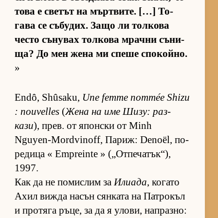
това е све­тът на мър­т­ви­те. […] То­
гава се съ­бу­дих. Защо ли тол­кова
често съ­ну­вах тол­кова мрачни съ­ни­
ща? До мен жена ми спеше спо­кой­но.
»
Endô, Shûsaku,
Une femme nommée Shizu
: nouvelles
(
Жена на име Ши­зу: раз­
кази
), прев. от япон­ски от Minh
Nguyen-Mordvinoff, Па­риж: Denoël, по­
ре­дица « Empreinte » („От­пе­ча­тък­“),
1997.
Как да не по­мис­лим за
Илиада
, ко­гато
Ахил вижда на­сън сян­ката на Пат­ро­къл
и про­тяга ръ­це, за да я уло­ви, нап­раз­но: