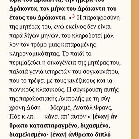
Δράκοντα, τον μήνα του Δράκοντα του
3
έτους του Δράκοντα.
»
Η παραφροσύνη
της μητέρας του, ενώ εκεί­νος δεν εί­ναι
παρά λίγων μηνών, του κληροδοτεί μάλ­
λον τον τρόμο μιας καταραμένης
κληρονομικότητας. Το παιδί το
περιμαζεύει η οι­κογένεια της μητέρας του,
παλαιά γενιά υπηρετών του σογκου­νάτου,
που το τρέφει με τους κινέζικους και ια­
πωνικούς κλασικούς. Η σύγκρουση αυ­τής
της παραδοσια­κής Ανατολής με τη σύγ­
χρονη Δύση — Μεριμέ, Ανατόλ Φρανς,
Πόε κ.λπ. — κάνει απ’ αυ­τόν «
[έναν] άν­
θρωπο κατασπαραγ­μένο, διχασμένο,
δια­μελισμένο· [έναν] άν­θρωπο διπλό