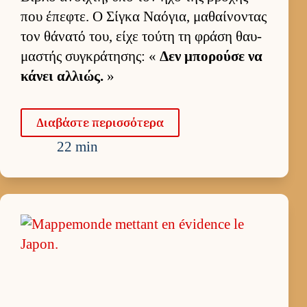
που έπεφτε. Ο Σίγκα Ναόγια, μαθαί­νοντας
τον θάνατό του, είχε τούτη τη φράση θαυ­
μαστής συγκράτησης: «
Δεν μπορούσε να
κάνει αλ­λιώς.
»
Δια­βάστε περισ­σότερα
22 min