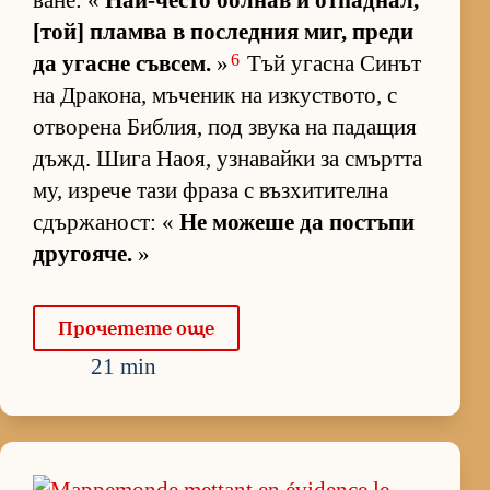
ва­не: «
Най-често бол­нав и от­пад­нал,
[той] пламва в пос­лед­ния миг, преди
6
да угасне съв­сем.
»
Тъй угасна Си­нът
на Дра­ко­на, мъ­че­ник на из­кус­т­во­то, с
от­во­рена Биб­лия, под звука на па­да­щия
дъжд. Шига На­оя, уз­на­вайки за смъртта
му, из­рече тази фраза с въз­хи­ти­телна
сдър­жа­ност: «
Не мо­жеше да пос­тъпи
дру­го­я­че.
»
Про­че­тете още
21 min