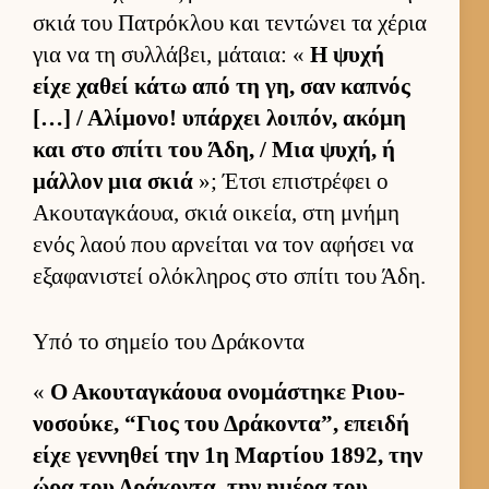
σκιά του Πατρόκλου και τεντώνει τα χέρια
για να τη συλ­λάβει, μάταια: «
Η ψυχή
είχε χαθεί κάτω από τη γη, σαν καπνός
[…] / Αλίμονο! υπάρ­χει λοι­πόν, ακόμη
και στο σπίτι του Άδη, / Μια ψυχή, ή
μάλ­λον μια σκιά
»; Έτσι επιστρέφει ο
Ακου­ταγκάουα, σκιά οι­κεία, στη μνήμη
ενός λαού που αρ­νεί­ται να τον αφήσει να
εξαφανιστεί ολόκληρος στο σπίτι του Άδη.
Υπό το σημείο του Δράκοντα
«
Ο Ακου­ταγκάουα ονομάστηκε Ριου­
νοσού­κε, “Γιος του Δράκοντα”, επειδή
είχε γεν­νηθεί την 1η Μαρ­τίου 1892, την
ώρα του Δράκοντα, την ημέρα του