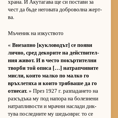
хра­на. И Аку­та­гава ще си пос­тави за
чест да бъде не­го­вата доб­ро­волна жер­т­
ва.
Мъченик на изкуството
«
Вне­запно [кук­ло­во­дът] се по­яви
лич­но, сред де­ко­рите на дейс­т­ви­тел­
ния жи­вот. И в често по­кър­ти­телни
творби той описа […] нат­рап­чи­вите
мис­ли, ко­ито малко по малко го
връх­ле­тяха и ко­ито тряб­ваше да го
от­не­сат.
» През 1927 г. раз­па­да­нето на
раз­съ­дъка му под на­пора на бо­лез­нени
нат­рап­ли­вости и мрачни нас­лади дик­
тува пос­лед­ните му ше­дьов­ри: то се