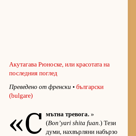
Акутагава Рюноске, или красотата на
последния поглед
Пре­ве­дено от френ­ски
•
бъл­гар­ски
(bulgare)
«С
мътна тре­во­га.
»
(
Bon’yari shita fuan.
) Тези
ду­ми, нах­вър­ляни на­бързо