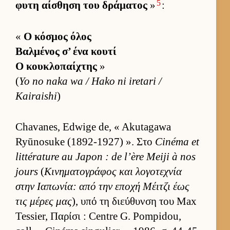
5
φυτη αί­σθηση του δράματος
»
:
«
Ο κόσμος όλος
Βαλ­μένος σ’ ένα κουτί
Ο κου­κλοπαί­χτης
»
(
Yo no naka wa / Hako ni iretari /
Kairaishi
)
Chavanes, Edwige de, « Akutagawa
Ryūnosuke (1892-1927) ». Στο
Cinéma et
littérature au Japon : de l’ère Meiji à nos
jours
(
Κινηματογράφος και λογοτεχνία
στην Ια­πωνία: από την εποχή Μέιτζι έως
τις μέρες μας
), υπό τη διεύ­θυνση του Max
Tessier, Παρίσι : Centre G. Pompidou,