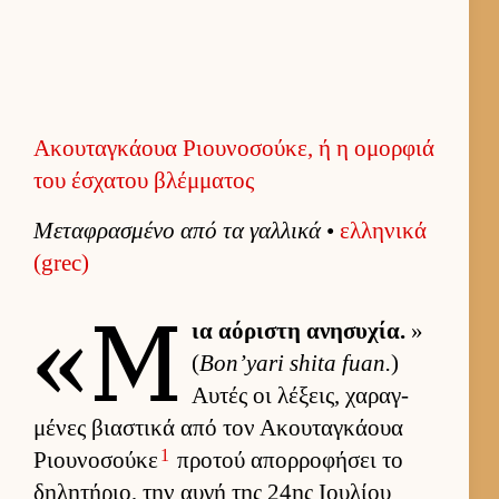
Ακουταγκάουα Ριουνοσούκε, ή η ομορφιά
του έσχατου βλέμματος
Μεταφρασμένο από τα γαλ­λικά
•
ελ­ληνικά
(grec)
«Μ
ια αόριστη ανησυχία.
»
(
Bon’yari shita fuan.
)
Αυ­τές οι λέξεις, χαραγ­
μένες βια­στικά από τον Ακου­ταγκάουα
1
Ριου­νοσούκε
προτού απορ­ροφήσει το
δηλητήριο, την αυγή της 24ης Ιου­λίου