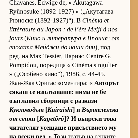
Chavanes, Edwige de, « Akutagawa
Ryūnosuke (1892-1927) » („А­ку­та­гава
Рю­носке (1892-1927)“). В
Cinéma et
littérature au Japon : de l’ère Meiji à nos
jours
(
Кино и ли­те­ра­тура в Япо­ния: от
епо­хата Мей­джи до наши дни
), под
ред. на Max Tessier, Па­риж: Centre G.
Pompidou, по­ре­дица « Cinéma singulier
» („О­со­бено ки­но­“), 1986, с. 44-45.
Жан-Жак Ори­гас ко­мен­ти­ра: «
Ав­то­рът
ся­каш се из­п­лъз­ва­ше: нима не бе
озаг­ла­вил сбор­ници с раз­кази
Кукловодът
[
Kairaishi
] и
Вър­те­лежка
от сенки
[
Kagetôrô
]? И въп­реки това
чи­та­те­лят усе­щаше при­със­т­ви­ето му
на всеки ред.
» Този те­а­тър на сен­ките