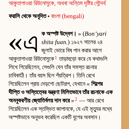
আকুতাগাওয়া রিউনোসুকে, অথবা অন্তিম দৃষ্টির সৌন্দর্য
ফরাসি থেকে অনূদিত
•
বাংলা (bengali)
«এ
ক অস্পষ্ট উদ্বেগ।
» (
Bon’yari
shita fuan.
) ১৯২৭ সালের ২৪
জুলাই ভোরে বিষ পান করার আগে
1
আকুতাগাওয়া রিউনোসুকে
তাড়াহুড়ো করে যে কথাগুলি
লিখে গিয়েছিলেন, সেগুলি যেন তাঁর সমস্ত রচনার
চাবিকাঠি। তাঁর বয়স ছিল পঁয়ত্রিশ। তিনি রেখে
গিয়েছিলেন প্রায় দেড়শো ছোটগল্প, যেখানে «
শিল্পের
দীপ্তি ও অস্তিত্বের যন্ত্রণা মিলিতভাবে তাঁর রচনাকে এক
2
অননুকরণীয় জ্যোতির্বলয় দান করে
»
— আর রেখে
গিয়েছিলেন এক স্তম্ভিত জাপানকে, যে এই মৃত্যুর মধ্যে
অস্পষ্টভাবে অনুভব করেছিল একটি যুগের অবসান।