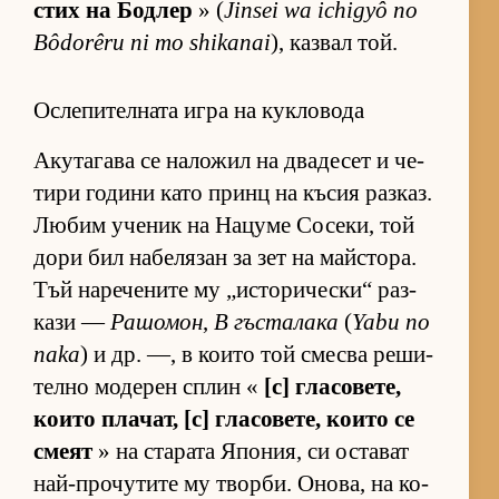
стих на Бод­лер
» (
Jinsei wa ichigyô no
Bôdorêru ni mo shikanai
), каз­вал той.
Ослепителната игра на кукловода
Аку­та­гава се на­ло­жил на два­де­сет и че­
тири го­дини като принц на къ­сия раз­каз.
Лю­бим уче­ник на На­цуме Со­се­ки, той
дори бил на­бе­ля­зан за зет на майс­то­ра.
Тъй на­ре­че­ните му „ис­то­ри­чес­ки“ раз­
кази —
Рашомон
,
В гъс­та­лака
(
Yabu no
naka
) и др. —, в ко­ито той смесва ре­ши­
телно мо­де­рен сплин «
[с] гла­со­ве­те,
ко­ито пла­чат, [с] гла­со­ве­те, ко­ито се
смеят
» на ста­рата Япо­ния, си ос­та­ват
най-про­чу­тите му твор­би. Оно­ва, на ко­