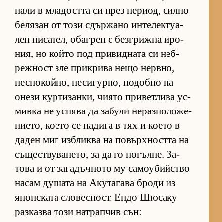
нали в мла­достта си през пе­ри­од, силно
бе­ля­зан от този сдър­жано ин­те­лек­ту­а­
лен пи­са­тел, обаг­рен с без­г­рижна иро­
ния, но който под при­вид­ната си неб­
реж­ност зле прик­рива нещо нер­в­но,
нес­по­кой­но, не­си­гур­но, по­добно на
онези кур­ти­зан­ки, чи­ято при­вет­лива ус­
мивка не ус­пява да за­були не­раз­по­ло­же­
ни­е­то, ко­ето се на­дига в тях и ко­ето в
да­ден миг из­б­ликва на по­вър­х­ността на
съ­щес­т­ву­ва­не­то, за да го по­гъл­не. За­
това и от за­га­дъч­ното му са­мо­у­бийс­тво
на­сам ду­шата на Аку­та­гава броди из
япон­с­ката сло­вес­ност. Ендо Шю­саку
раз­казва този нат­рап­чив сън: