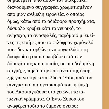
δια­νοού­μενο συγ­γραφέα, χρωματισμένον
από μιαν ανέμελη ει­ρωνεία, ο οποίος
όμως, κάτω από τα αδιάφορα προσχήματα,
δύσκολα κρύβει κάτι το νευ­ρικό, το
ανήσυχο, το ανασφαλές, παρόμοιο μ’ εκεί­
νες τις εταί­ρες που το φιλόφρον χαμόγελό
τους δεν κατορ­θώνει να συγκαλύψει τη
δυσφορία η οποία υποβόσκει στα εν­
δόμυχά τους και η οποία, σε μια δεδομένη
στιγ­μή, ξεπηδά στην επιφάνεια της ύπαρ­
ξης για να την κατακλύσει. Έτσι, από τον
αι­νιγ­ματικό αυ­τοχει­ρια­σμό του, η ψυχή
του Ακου­ταγκάουα στοι­χειώνει τα ια­
πωνικά γράμ­ματα. Ο Έντο Σου­σάκου
αναφέρει τούτο το έμ­μονο όνει­ρο: