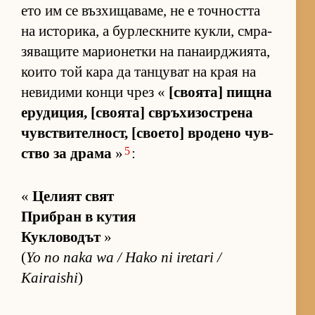
ето им се въз­хи­ща­ва­ме, не е точ­ността
на ис­то­ри­ка, а бур­лес­к­ните кук­ли, смра­
зя­ва­щите ма­ри­о­нетки на па­на­ир­джи­я­та,
ко­ито той кара да тан­цу­ват на края на
не­ви­дими конци чрез «
[сво­я­та] пищна
еру­ди­ция, [сво­я­та] свръ­хи­зос­т­рена
чув­с­т­ви­тел­ност, [сво­е­то] вро­дено чув­
5
с­тво за драма
»
:
«
Це­лият свят
Приб­ран в ку­тия
Кукловодът
»
(
Yo no naka wa / Hako ni iretari /
Kairaishi
)