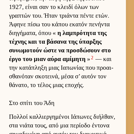
1927, εί­ναι σαν το κλειδί όλων των
γραπτών του. Ήταν τριάντα πέντε ετών.
Άφηνε πίσω του κάπου εκατόν πενήντα
διηγήματα, όπου «
η λαμπρότητα της
τέχνης και τα βάσανα της ύπαρ­ξης
συνωμοτούν ώστε να προσ­δώσουν στο
2
έργο του μιαν αύρα αμίμητη
»
— και
την κατάπληξη μιας Ια­πωνίας που προαι­
σθανόταν σκοτει­νά, μέσα σ’ αυ­τόν τον
θάνατο, το τέλος μιας εποχής.
Στο σπίτι του Άδη
Πολ­λοί καλ­λιερ­γημένοι Ιάπωνες διήλ­θαν,
στα νιάτα τους, από μια περίοδο έντονα
σημαδεμένη από αυ­τόν τον δια­κριτικά