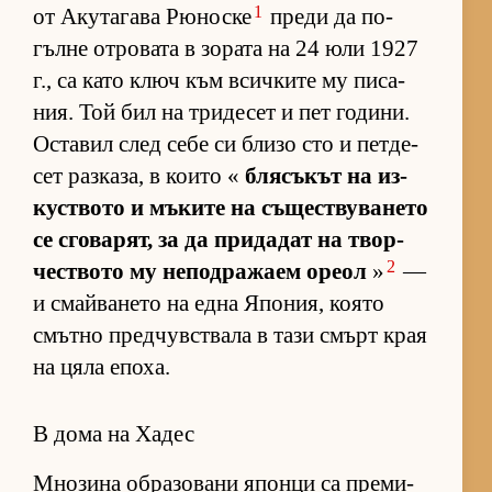
1
от Аку­та­гава Рю­носке
преди да по­
гълне от­ро­вата в зо­рата на 24 юли 1927
г., са като ключ към всич­ките му пи­са­
ния. Той бил на три­де­сет и пет го­ди­ни.
Ос­та­вил след себе си близо сто и пет­де­
сет раз­ка­за, в ко­ито «
бля­съ­кът на из­
кус­т­вото и мъ­ките на съ­щес­т­ву­ва­нето
се сго­ва­рят, за да при­да­дат на твор­
2
чес­т­вото му не­под­ра­жаем ореол
»
—
и смай­ва­нето на една Япо­ния, ко­ято
смътно пред­чув­с­т­вала в тази смърт края
на цяла епо­ха.
В дома на Хадес
Мно­зина об­ра­зо­вани японци са пре­ми­