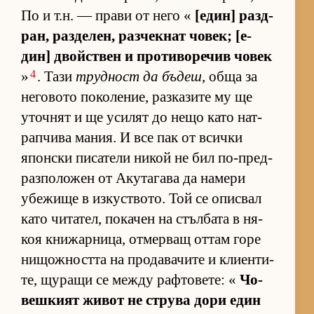
По и т.н. — прави от него «
[е­дин] раз­д­
ран, раз­де­лен, раз­чек­нат чо­век; [е­
дин] двойс­т­вен и про­ти­во­ре­чив чо­век
4
»
. Тази
труд­ност да бъ­деш
, обща за
не­го­вото по­ко­ле­ние, раз­ка­зите му ще
уточ­нят и ще уси­лят до нещо като нат­
рап­чива ма­ния. И все пак от всички
япон­ски пи­са­тели ни­кой не бил по-пред­
раз­по­ло­жен от Аку­та­гава да на­мери
убе­жище в из­кус­т­во­то. Той се опис­вал
като чи­та­тел, по­ка­чен на стъл­бата в ня­
коя кни­жар­ни­ца, от­мер­ващ от­там горе
ни­щож­ността на про­да­ва­чите и кли­ен­ти­
те, щу­ращи се между раф­то­ве­те: «
Чо­
веш­кият жи­вот не струва дори един