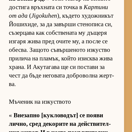
дос­тига връх­ната си точка в
Кар­тини
от ада
(
Jigokuhen
), къ­дето ху­дож­ни­кът
Йо­ши­хи­де, за да за­върши сте­но­писа си,
съ­зер­цава как соб­с­т­ве­ната му дъ­щеря
из­гаря жива пред очите му, а после се
обес­ва. За­щото съ­вър­ше­ното из­кус­тво
при­лича на пла­мък, който изис­ква жива
хра­на. И Аку­та­гава ще си пос­тави за
чест да бъде не­го­вата доб­ро­волна жер­т­
ва.
Мъченик на изкуството
«
Вне­запно [кук­ло­во­дът] се по­яви
лич­но, сред де­ко­рите на дейс­т­ви­тел­