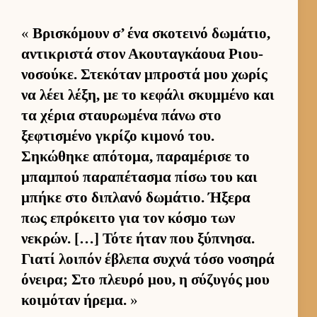
«
Βρισκόμουν σ’ ένα σκοτεινό δωμάτιο,
αντικριστά στον Ακου­ταγκάουα Ριου­
νοσού­κε. Στεκόταν μπροστά μου χωρίς
να λέει λέξη, με το κεφάλι σκυμ­μένο και
τα χέρια σταυ­ρωμένα πάνω στο
ξεφτισμένο γκρίζο κιμονό του.
Σηκώθηκε απότομα, παραμέρισε το
μπαμπού παραπέτασμα πίσω του και
μπήκε στο διπλανό δωμάτιο. Ήξερα
πως επρόκειτο για τον κόσμο των
νεκρών. […] Τότε ήταν που ξύπνησα.
Γιατί λοι­πόν έβλεπα συχνά τόσο νοσηρά
όνει­ρα; Στο πλευρό μου, η σύζυγός μου
κοι­μόταν ήρεμα.
»