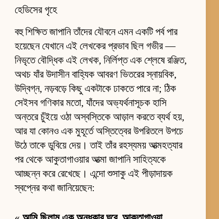
হেডিসের গৃহে
বহু শিক্ষিত জাপানি তাঁদের যৌবনে এমন একটি পর্ব পার
হয়েছেন যেখানে এই লেখকের প্রভাব ছিল গভীর —
নিভৃতে বৌদ্ধিক এই লেখক, নির্লিপ্ত এক শ্লেষে রঞ্জিত,
অথচ যাঁর উদাসীন বাহ্যিক আবরণ ভিতরের স্নায়বিক,
উদ্বিগ্ন, নড়বড়ে কিছু একটাকে ঢাকতে পারে না; ঠিক
সেইসব গণিকার মতো, যাঁদের অভ্যর্থনাসূচক হাসি
অন্তরে চুঁইয়ে ওঠা অস্বস্তিকে আড়াল করতে ব্যর্থ হয়,
আর যা কোনও এক মুহূর্তে অস্তিত্বের উপরিতলে উপচে
উঠে তাকে ডুবিয়ে দেয়। তাই তাঁর রহস্যময় আত্মহত্যার
পর থেকে আকুতাগাওয়ার আত্মা জাপানি সাহিত্যকে
আচ্ছন্ন করে রেখেছে। এন্দো শুসাকু এই পীড়াদায়ক
স্বপ্নের কথা জানিয়েছেন:
«
আমি ছিলাম এক অন্ধকার ঘরে, আকুতাগাওয়া