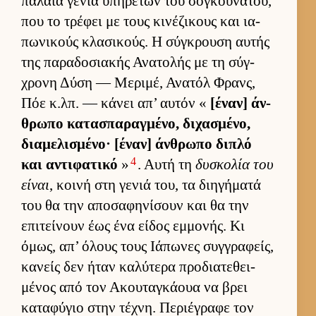
παλαιά γενιά υπηρετών του σογκου­νάτου,
που το τρέφει με τους κινέζικους και ια­
πωνικούς κλασικούς. Η σύγκρουση αυ­τής
της παραδοσια­κής Ανατολής με τη σύγ­
χρονη Δύση — Μεριμέ, Ανατόλ Φρανς,
Πόε κ.λπ. — κάνει απ’ αυ­τόν «
[έναν] άν­
θρωπο κατασπαραγ­μένο, διχασμένο,
δια­μελισμένο· [έναν] άν­θρωπο διπλό
4
και αντιφατικό
»
. Αυτή τη
δυσκολία του
εί­ναι
, κοινή στη γενιά του, τα διηγήματά
του θα την αποσαφηνίσουν και θα την
επιτεί­νουν έως ένα εί­δος εμ­μονής. Κι
όμως, απ’ όλους τους Ιάπωνες συγ­γραφείς,
κανείς δεν ήταν καλύτερα προδια­τεθει­
μένος από τον Ακου­ταγκάουα να βρει
καταφύγιο στην τέχνη. Περιέγραφε τον