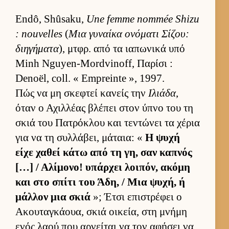
Endô, Shûsaku,
Une femme nommée Shizu
: nouvelles
(
Μια γυναίκα ονόματι Σίζου:
διηγήματα
), μτ­φρ. από τα ια­πωνικά υπό
Minh Nguyen-Mordvinoff, Παρίσι :
Denoël, coll. « Empreinte », 1997.
Πώς να μη σκεφτεί κανείς την
Ιλιάδα
,
όταν ο Αχιλ­λέας βλέπει στον ύπνο του τη
σκιά του Πατρόκλου και τεντώνει τα χέρια
για να τη συλ­λάβει, μάταια: «
Η ψυχή
είχε χαθεί κάτω από τη γη, σαν καπνός
[…] / Αλίμονο! υπάρ­χει λοι­πόν, ακόμη
και στο σπίτι του Άδη, / Μια ψυχή, ή
μάλ­λον μια σκιά
»; Έτσι επιστρέφει ο
Ακου­ταγκάουα, σκιά οι­κεία, στη μνήμη
ενός λαού που αρ­νεί­ται να τον αφήσει να