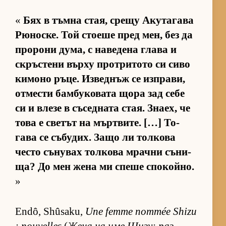
«
Бях в тъмна стая, срещу Аку­та­гава
Рю­нос­ке. Той сто­еше пред мен, без да
про­рони ду­ма, с на­ве­дена глава и
скръс­тени върху прот­ри­тото си сиво
ки­моно ръ­це. Из­вед­нъж се из­п­ра­ви,
от­мести бам­бу­ко­вата щора зад себе
си и влезе в съ­сед­ната стая. Зна­ех, че
това е све­тът на мър­т­ви­те. […] То­
гава се съ­бу­дих. Защо ли тол­кова
често съ­ну­вах тол­кова мрачни съ­ни­
ща? До мен жена ми спеше спо­кой­но.
»
Endô, Shûsaku,
Une femme nommée Shizu