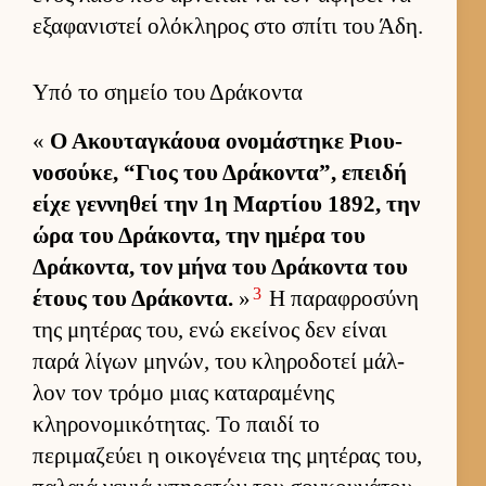
εξαφανιστεί ολόκληρος στο σπίτι του Άδη.
Υπό το σημείο του Δράκοντα
«
Ο Ακου­ταγκάουα ονομάστηκε Ριου­
νοσού­κε, “Γιος του Δράκοντα”, επειδή
είχε γεν­νηθεί την 1η Μαρ­τίου 1892, την
ώρα του Δράκοντα, την ημέρα του
Δράκοντα, τον μήνα του Δράκοντα του
3
έτους του Δράκοντα.
»
Η παραφροσύνη
της μητέρας του, ενώ εκεί­νος δεν εί­ναι
παρά λίγων μηνών, του κληροδοτεί μάλ­
λον τον τρόμο μιας καταραμένης
κληρονομικότητας. Το παιδί το
περιμαζεύει η οι­κογένεια της μητέρας του,