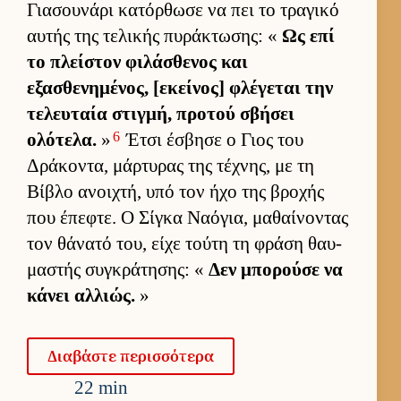
Για­σου­νάρι κατόρ­θωσε να πει το τραγικό
αυ­τής της τελικής πυράκτωσης: «
Ως επί
το πλεί­στον φιλάσθενος και
εξασθενημένος, [εκεί­νος] φλέγεται την
τελευ­ταία στιγ­μή, προτού σβήσει
6
ολότελα.
»
Έτσι έσβησε ο Γιος του
Δράκοντα, μάρ­τυρας της τέχνης, με τη
Βίβλο ανοι­χτή, υπό τον ήχο της βροχής
που έπεφτε. Ο Σίγκα Ναόγια, μαθαί­νοντας
τον θάνατό του, είχε τούτη τη φράση θαυ­
μαστής συγκράτησης: «
Δεν μπορούσε να
κάνει αλ­λιώς.
»
Δια­βάστε περισ­σότερα
22 min