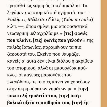
προταθεί ως γαμπρός του δασκάλου. Τα
λεγόμενα « ιστορικά » διηγήματά του —
Ρασόμον
,
Μέσα στο δάσος
(
Yabu no naka
)
κ.λπ. —, όπου σμίγει μια αποφασιστικά
νεωτερική μελαγ­χολία με «
[τις] φωνές
που κλαί­νε, [τις] φωνές που γελούν
» της
παλιάς Ια­πωνίας, παραμένουν τα πιο
ξακου­στά του. Εκείνο που θαυ­μάζει
κανείς σ’ αυτά δεν εί­ναι διόλου η ακρίβεια
του ιστορικού, αλλά οι μπουρ­λέσκ κού­
κλες, οι παγερές μαριο­νέτες του
πλανόδιου, τις οποίες κάνει να χορεύ­ουν
στην άκρη αόρατων νημάτων με «
[την]
πολυτελή ερυδιτία του, [την] υπερ­
βολικά οξεία ευαι­σθησία του, [την] έμ­