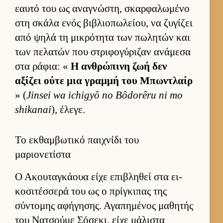
εαυτό του ως αναγνώστη, σκαρ­φαλωμένο
στη σκάλα ενός βιβλιο­πωλεί­ου, να ζυγίζει
από ψηλά τη μικρότητα των πωλητών και
των πελατών που στριφογύριζαν ανάμεσα
στα ράφια: «
Η αν­θρώπινη ζωή δεν
αξίζει ούτε μια γραμμή του Μπωντλαίρ
» (
Jinsei wa ichigyô no Bôdorêru ni mo
shikanai
), έλεγε.
Το εκθαμβωτικό παιχνίδι του
μαριονετίστα
Ο Ακου­ταγκάουα είχε επιβληθεί στα ει­
κοσιτέσ­σερά του ως ο πρίγκιπας της
σύντομης αφήγησης. Αγαπημένος μαθητής
του Νατσούμε Σόσεκι, είχε μάλιστα