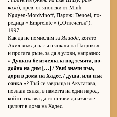
: nouvelles
(
Жена на име Ши­зу: раз­
кази
), прев. от япон­ски от Minh
Nguyen-Mordvinoff, Па­риж: Denoël, по­
ре­дица « Empreinte » („От­пе­ча­тък­“),
1997.
Как да не по­мис­лим за
Илиада
, ко­гато
Ахил вижда на­сън сян­ката на Пат­ро­къл
и про­тяга ръ­це, за да я уло­ви, нап­раз­но:
«
Ду­шата бе из­чез­нала под зе­мя­та, по­
добно на дим […] / Уви! значи има,
дори в дома на Ха­дес, / ду­ша, или пък
сянка
»? Тъй се зав­ръща и Аку­та­га­ва,
поз­ната сян­ка, в па­метта на един на­род,
който от­казва да го ос­тави да из­чезне
це­лият в дома на Ха­дес.