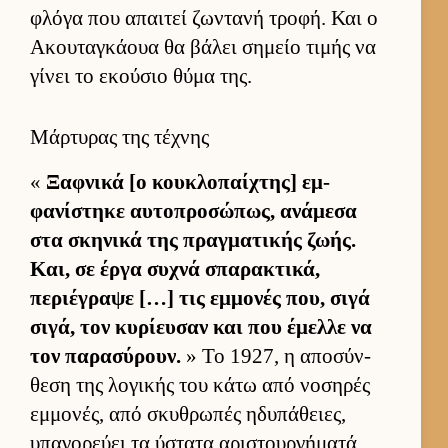
φλόγα που απαι­τεί ζωντανή τροφή. Και ο
Ακου­ταγκάουα θα βάλει σημείο τιμής να
γίνει το εκού­σιο θύμα της.
Μάρτυρας της τέχνης
«
Ξαφ­νικά [ο κου­κλοπαί­χτης] εμ­
φανίστηκε αυ­τοπροσώπως, ανάμεσα
στα σκηνικά της πραγ­ματικής ζωής.
Και, σε έργα συχνά σπαρακτικά,
περιέγραψε […] τις εμ­μονές που, σιγά
σιγά, τον κυρίευ­σαν και που έμελλε να
τον παρασύρουν.
» Το 1927, η αποσύν­
θεση της λογικής του κάτω από νοσηρές
εμ­μονές, από σκυθρωπές ηδυπάθειες,
υπαγορεύει τα ύστατα αριστουρ­γήματά