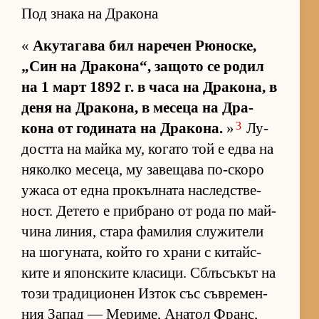
Под знака на Дракона
«
Аку­та­гава бил на­ре­чен Рю­нос­ке,
„Син на Дра­ко­на“, за­щото се ро­дил
на 1 март 1892 г. в часа на Дра­ко­на, в
деня на Дра­ко­на, в ме­сеца на Дра­
3
кона от го­ди­ната на Дра­ко­на.
»
Лу­
достта на майка му, ко­гато той е едва на
ня­колко ме­се­ца, му за­ве­щава по-скоро
ужаса от една про­къл­ната нас­лед­с­тве­
ност. Де­тето е приб­рано от рода по май­
чина ли­ния, стара фа­ми­лия слу­жи­тели
на шо­гу­на­та, който го храни с ки­тайс­
ките и япон­с­ките кла­си­ци. Сблъ­съ­кът на
този тра­ди­ци­о­нен Из­ток със съв­ре­мен­
ния За­пад — Ме­ри­ме, Ана­тол Франс,