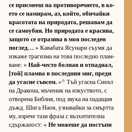
се прис­мееш на про­ти­во­ре­чи­е­то, в ко­
ето се на­ми­рам, аз, кой­то, оби­чайки
кра­со­тата на при­ро­да­та, ре­ша­вам да
се са­мо­у­бия. Но при­ро­дата е кра­си­ва,
за­щото се от­ра­зява в моя пос­ле­ден
пог­лед…
» Ка­ва­бата Ясу­нари съ­умя да
из­каже тра­гизма на това пос­ледно плам­
ва­не: «
Най-често бол­нав и от­пад­нал,
[той] пламва в пос­лед­ния миг, преди
6
да угасне съв­сем.
»
Тъй угасна Си­нът
на Дра­ко­на, мъ­че­ник на из­кус­т­во­то, с
от­во­рена Биб­лия, под звука на па­да­щия
дъжд. Шига На­оя, уз­на­вайки за смъртта
му, из­рече тази фраза с въз­хи­ти­телна
сдър­жа­ност: «
Не мо­жеше да пос­тъпи