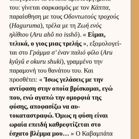
του: γίνεται σαρ­κασμός με τον
Κάππα
,
παραί­σθηση με τους
Οδοντωτούς τροχούς
(
Haguruma
), τρέλα με τη
Ζωή ενός
ηλίθιου
(
Aru ahô no isshô
). «
Εί­μαι,
τελικά, ο γιος μιας τρελής
», εξομολογεί­
ται στο
Γράμμα σ’ έναν παλιό φίλο
(
Aru
kyûyû e okuru shuki
), γραμ­μένο την
παραμονή του θανάτου του. Και
προσθέτει: «
Ίσως γελάσεις με την
αντίφαση στην οποία βρίσκομαι, εγώ
που, ενώ αγαπώ την ομορ­φιά της
φύσης, αποφασίζω να αυ­
τοκαταστραφώ. Όμως η φύση εί­ναι
ωραία επειδή καθρεφτίζεται στο
έσχατο βλέμμα μου…
» Ο Καβαμπάτα