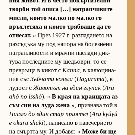
ния жи­вот. И в често по­кър­ти­телни
творби той описа […] нат­рап­чи­вите
мис­ли, ко­ито малко по малко го
връх­ле­тяха и ко­ито тряб­ваше да го
от­не­сат.
» През 1927 г. раз­па­да­нето на
раз­съ­дъка му под на­пора на бо­лез­нени
нат­рап­ли­вости и мрачни нас­лади дик­
тува пос­лед­ните му ше­дьов­ри: то се
прев­ръща в ки­кот с
Каппа
, в ха­лю­ци­на­
ция със
Зъб­чати ко­лела
(
Haguruma
), в
лу­дост с
Жи­во­тът на един глу­пак
(
Aru
ahô no isshô
). «
В края на кра­и­щата аз
съм син на луда жена
», приз­нава той в
Писмо до един стар при­я­тел
(
Aru kyûyû
e okuru shuki
), на­пи­сано в на­ве­че­ри­ето
на смъртта му. И до­ба­вя: «
Може би ще