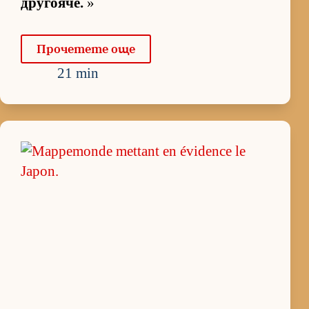
дру­го­я­че.
»
Про­че­тете още
21 min