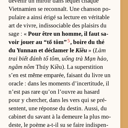
de­ve­nir un mi­roir dans lequel chaque
Viet­na­mien se re­con­naît. Une chan­son po­
pu­laire a ainsi érigé sa lec­ture en vé­ri­table
art de vi­vre, in­dis­so­ciable des plai­sirs du
sage : «
Pour être un hom­me, il faut sa­
5
voir jouer au “tổ tôm”
, boire du thé
du Yun­nan et dé­cla­mer le
Kiều
» (
Làm
trai biết đánh tổ tôm, uống trà Mạn hảo,
ngâm nôm
Thúy Kiều). La su­per­sti­tion
s’en est même em­pa­rée, fai­sant du livre un
oracle : dans les mo­ments d’in­cer­ti­tu­de, il
n’est pas rare qu’on l’ouvre au ha­sard
pour y cher­cher, dans les vers qui se pré­
sen­tent, une ré­ponse du des­tin. Aus­si, du
ca­bi­net du sa­vant à la de­meure la plus mo­
des­te, le poème a-t-il su se faire in­dis­pen­