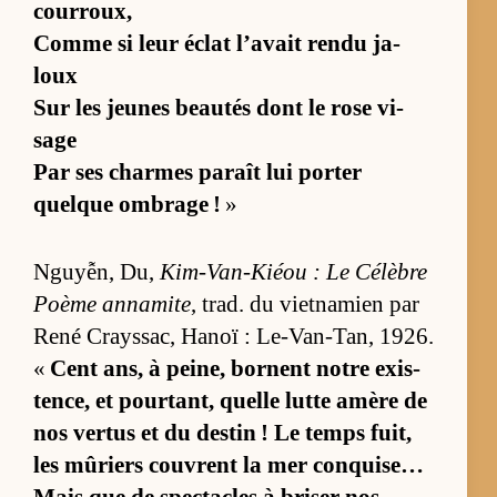
cour­roux,
Comme si leur éclat l’avait rendu ja­
loux
Sur les jeunes beau­tés dont le rose vi­
sage
Par ses charmes pa­raît lui por­ter
quelque om­brage !
»
Nguyễn, Du,
Kim-Van-Kiéou : Le Cé­lèbre
Poème an­na­mite
, trad. du viet­na­mien par
René Crays­sac, Ha­noï : Le-Van-Tan, 1926.
«
Cent ans, à pei­ne, bornent notre exis­
ten­ce, et pour­tant, quelle lutte amère de
nos ver­tus et du des­tin ! Le temps fuit,
les mû­riers couvrent la mer conqui­se…
Mais que de spec­tacles à bri­ser nos