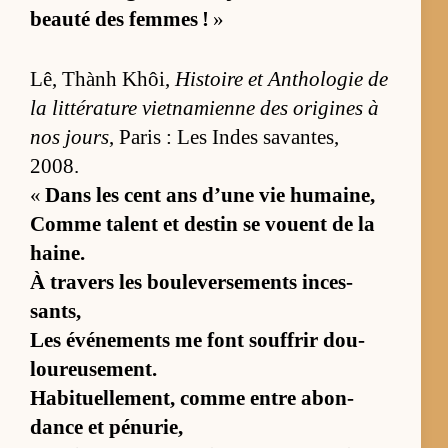
beauté des femmes !
»
Lê, Thành Khôi,
His­toire et An­tho­lo­gie de
la lit­té­ra­ture viet­na­mienne des ori­gines à
nos jours
, Pa­ris : Les Indes sa­van­tes,
2008.
«
Dans les cent ans d’une vie hu­mai­ne,
Comme ta­lent et des­tin se vouent de la
haine.
À tra­vers les bou­le­ver­se­ments in­ces­
sants,
Les évé­ne­ments me font souf­frir dou­
lou­reu­se­ment.
Ha­bi­tuel­le­ment, comme entre abon­
dance et pé­nu­rie,