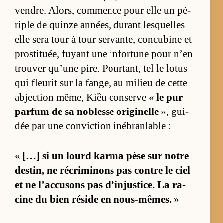
vendre. Alors, com­mence pour elle un pé­
riple de quinze an­nées, du­rant lesquelles
elle sera tour à tour ser­van­te, concu­bine et
pros­ti­tuée, fuyant une in­for­tune pour n’en
trou­ver qu’une pire. Pour­tant, tel le lo­tus
qui fleu­rit sur la fan­ge, au mi­lieu de cette
abjec­tion mê­me, Kiều conserve «
le pur
par­fum de sa no­blesse ori­gi­nelle
», gui­
dée par une convic­tion in­ébran­lable :
«
[…] si un lourd karma pèse sur notre
des­tin, ne ré­cri­mi­nons pas contre le ciel
et ne l’ac­cu­sons pas d’injus­tice. La ra­
cine du bien ré­side en nous-mêmes.
»