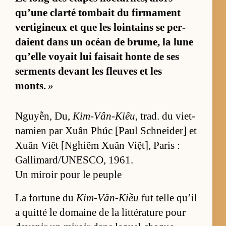
qu’une clarté tom­bait du fir­ma­ment
ver­ti­gi­neux et que les loin­tains se per­
daient dans un océan de bru­me, la lune
qu’elle voyait lui fai­sait honte de ses
ser­ments de­vant les fleuves et les
monts.
»
Nguyễn, Du,
Kim-Vân-Kiêu
, trad. du viet­
na­mien par Xuân Phúc [Paul Schnei­der] et
Xuân Viêt [N­ghiêm Xuân Việt], Pa­ris :
Gal­li­mard/U­NES­CO, 1961.
Un miroir pour le peuple
La for­tune du
Kim-Vân-Kiều
fut telle qu’il
a quitté le do­maine de la lit­té­ra­ture pour