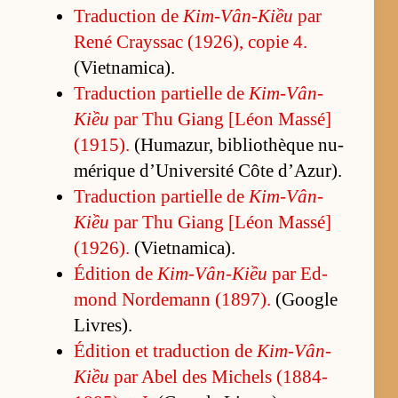
Tra­duc­tion de
Kim-Vân-Kiều
par
René Crays­sac (1926), co­pie 4.
(Viet­na­mi­ca).
Tra­duc­tion par­tielle de
Kim-Vân-
Kiều
par Thu Giang [Léon Mas­sé]
(1915).
(Hu­ma­zur, bi­blio­thèque nu­
mé­rique d’Uni­ver­sité Côte d’Azur).
Tra­duc­tion par­tielle de
Kim-Vân-
Kiều
par Thu Giang [Léon Mas­sé]
(1926).
(Viet­na­mi­ca).
Édi­tion de
Kim-Vân-Kiều
par Ed­
mond Nor­de­mann (1897).
(Google
Li­vres).
Édi­tion et tra­duc­tion de
Kim-Vân-
Kiều
par Abel des Mi­chels (1884-