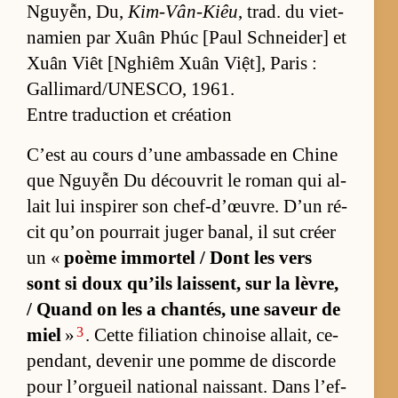
Nguyễn, Du,
Kim-Vân-Kiêu
, trad. du viet­
na­mien par Xuân Phúc [Paul Schnei­der] et
Xuân Viêt [N­ghiêm Xuân Việt], Pa­ris :
Gal­li­mard/U­NES­CO, 1961.
Entre traduction et création
C’est au cours d’une am­bas­sade en Chine
que Nguyễn Du dé­cou­vrit le ro­man qui al­
lait lui ins­pi­rer son chef-d’œuvre. D’un ré­
cit qu’on pour­rait ju­ger ba­nal, il sut créer
un «
poème im­mor­tel / Dont les vers
sont si doux qu’ils lais­sent, sur la lè­vre,
/ Quand on les a chan­tés, une sa­veur de
3
miel
»
. Cette fi­lia­tion chi­noise al­lait, ce­
pen­dant, de­ve­nir une pomme de dis­corde
pour l’or­gueil na­tio­nal nais­sant. Dans l’ef­