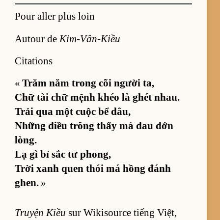
Pour aller plus loin
Autour de
Kim-Vân-Kiều
Citations
«
Trăm năm trong cõi người ta,
Chữ tài chữ mệnh khéo là ghét nhau.
Trải qua một cuộc bể dâu,
Những điều trông thấy mà đau đớn
lòng.
Lạ gì bỉ sắc tư phong,
Trời xanh quen thói má hồng đánh
ghen.
»
Truyện Kiều
sur Wi­ki­source tiếng Việt,