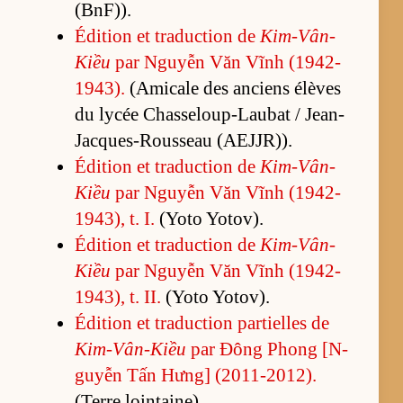
(BnF)).
Édi­tion et tra­duc­tion de
Kim-Vân-
Kiều
par Nguyễn Văn Vĩnh (1942-
1943).
(A­mi­cale des an­ciens élèves
du ly­cée Chas­se­loup-Lau­bat / Jean-
Jacques-Rous­seau (AEJJR)).
Édi­tion et tra­duc­tion de
Kim-Vân-
Kiều
par Nguyễn Văn Vĩnh (1942-
1943), t. I.
(Yoto Yo­tov).
Édi­tion et tra­duc­tion de
Kim-Vân-
Kiều
par Nguyễn Văn Vĩnh (1942-
1943), t. II.
(Yoto Yo­tov).
Édi­tion et tra­duc­tion par­tielles de
Kim-Vân-Kiều
par Đông Phong [N­
guyễn Tấn Hưng] (2011-2012).
(Terre loin­tai­ne).