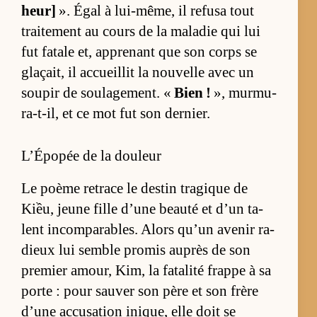
heur]
». Égal à lui-mê­me, il re­fusa tout
trai­te­ment au cours de la ma­la­die qui lui
fut fa­tale et, ap­pre­nant que son corps se
glaçait, il ac­cueillit la nou­velle avec un
sou­pir de sou­la­ge­ment. «
Bien !
», mur­mu­
ra-t-il, et ce mot fut son der­nier.
L’Épopée de la douleur
Le poème re­trace le des­tin tra­gique de
Kiều, jeune fille d’une beauté et d’un ta­
lent in­com­pa­rables. Alors qu’un ave­nir ra­
dieux lui semble pro­mis au­près de son
pre­mier amour, Kim, la fa­ta­lité frappe à sa
porte : pour sau­ver son père et son frère
d’une ac­cu­sa­tion ini­que, elle doit se