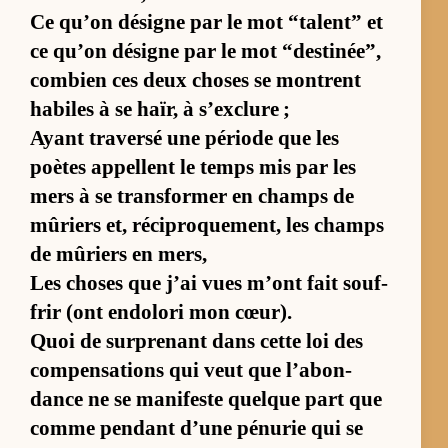
Ce qu’on dé­signe par le mot “ta­lent” et
ce qu’on dé­signe par le mot “des­ti­née”,
com­bien ces deux choses se montrent
ha­biles à se haïr, à s’ex­clure ;
Ayant tra­versé une pé­riode que les
poètes ap­pellent le temps mis par les
mers à se trans­for­mer en champs de
mû­riers et, ré­ci­proque­ment, les champs
de mû­riers en mers,
Les choses que j’ai vues m’ont fait souf­
frir (ont en­do­lori mon cœur).
Quoi de sur­pre­nant dans cette loi des
com­pen­sa­tions qui veut que l’abon­
dance ne se ma­ni­feste quelque part que
comme pen­dant d’une pé­nu­rie qui se