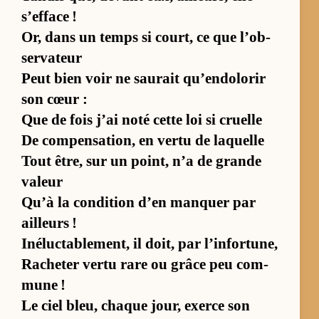
s’ef­face !
Or, dans un temps si court, ce que l’ob­
ser­va­teur
Peut bien voir ne sau­rait qu’en­do­lo­rir
son cœur :
Que de fois j’ai noté cette loi si cruelle
De com­pen­sa­tion, en vertu de laquelle
Tout être, sur un point, n’a de grande
va­leur
Qu’à la condi­tion d’en manquer par
ailleurs !
Iné­luc­ta­ble­ment, il doit, par l’in­for­tu­ne,
Ra­che­ter vertu rare ou grâce peu com­
mune !
Le ciel bleu, chaque jour, exerce son