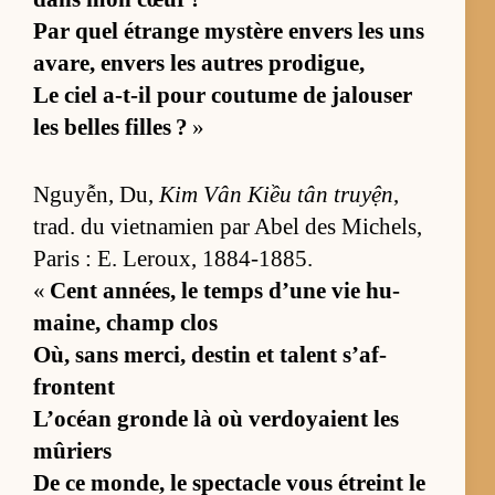
Par quel étrange mys­tère en­vers les uns
ava­re, en­vers les autres pro­di­gue,
Le ciel a-t-il pour cou­tume de ja­lou­ser
les belles filles ?
»
Nguyễn, Du,
Kim Vân Kiều tân truyện
,
trad. du viet­na­mien par Abel des Mi­chels,
Pa­ris : E. Le­roux, 1884-1885.
«
Cent an­nées, le temps d’une vie hu­
mai­ne, champ clos
Où, sans mer­ci, des­tin et ta­lent s’af­
frontent
L’océan gronde là où ver­doyaient les
mû­riers
De ce mon­de, le spec­tacle vous étreint le