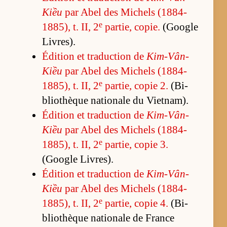
Kiều
par Abel des Mi­chels (1884-
e
1885), t. II, 2
par­tie, co­pie.
(Google
Li­vres).
Édi­tion et tra­duc­tion de
Kim-Vân-
Kiều
par Abel des Mi­chels (1884-
e
1885), t. II, 2
par­tie, co­pie 2.
(Bi­
blio­thèque na­tio­nale du Viet­nam).
Édi­tion et tra­duc­tion de
Kim-Vân-
Kiều
par Abel des Mi­chels (1884-
e
1885), t. II, 2
par­tie, co­pie 3.
(Google Li­vres).
Édi­tion et tra­duc­tion de
Kim-Vân-
Kiều
par Abel des Mi­chels (1884-
e
1885), t. II, 2
par­tie, co­pie 4.
(Bi­
blio­thèque na­tio­nale de France