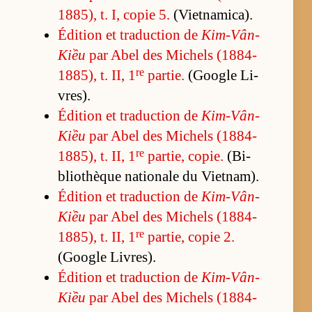
1885), t. I, co­pie 5.
(Viet­na­mi­ca).
Édi­tion et tra­duc­tion de
Kim-Vân-
Kiều
par Abel des Mi­chels (1884-
re
1885), t. II, 1
par­tie.
(Google Li­
vres).
Édi­tion et tra­duc­tion de
Kim-Vân-
Kiều
par Abel des Mi­chels (1884-
re
1885), t. II, 1
par­tie, co­pie.
(Bi­
blio­thèque na­tio­nale du Viet­nam).
Édi­tion et tra­duc­tion de
Kim-Vân-
Kiều
par Abel des Mi­chels (1884-
re
1885), t. II, 1
par­tie, co­pie 2.
(Google Li­vres).
Édi­tion et tra­duc­tion de
Kim-Vân-
Kiều
par Abel des Mi­chels (1884-