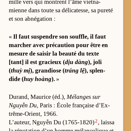
mille vers qui montrent l’âme viet­na­
mienne dans toute sa dé­li­ca­tes­se, sa pu­reté
et son ab­né­ga­tion :
«
Il faut sus­pendre son souf­fle, il faut
mar­cher avec pré­cau­tion pour être en
me­sure de sai­sir la beauté du texte
[tant] il est gra­cieux (
dịu dàng
), joli
(
thuỳ mị
), gran­diose (
tráng lệ
), splen­
dide (
huy hoàng
).
»
Du­rand, Mau­rice (éd.),
Mé­langes sur
Nguyễn Du
, Pa­ris : École française d’Ex­
trême-Orient, 1966.
2
L’au­teur, Nguyễn Du (1765-1820)
, laissa
la ré­pu­ta­tion d’un homme mé­lan­co­lique et