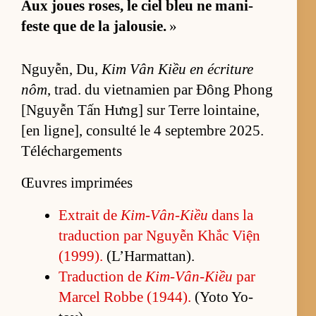
Aux joues ro­ses, le ciel bleu ne ma­ni­
feste que de la ja­lou­sie.
»
Nguyễn, Du,
Kim Vân Kiều en écri­ture
nôm
, trad. du viet­na­mien par Đông Phong
[N­guyễn Tấn Hưng] sur Terre loin­tai­ne,
[en li­gne], consulté le 4 sep­tembre 2025.
Téléchargements
Œuvres imprimées
Ex­trait de
Kim-Vân-Kiều
dans la
tra­duc­tion par Nguyễn Khắc Viện
(1999).
(L’­Har­mat­tan).
Tra­duc­tion de
Kim-Vân-Kiều
par
Mar­cel Robbe (1944).
(Yoto Yo­