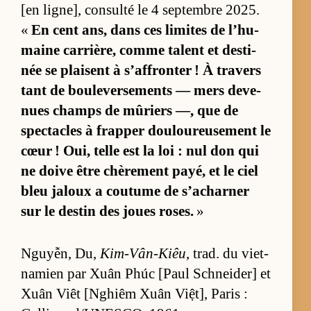
[en li­gne], consulté le 4 sep­tembre 2025.
«
En cent ans, dans ces li­mites de l’­hu­
maine car­riè­re, comme ta­lent et des­ti­
née se plaisent à s’af­fron­ter ! À tra­vers
tant de bou­le­ver­se­ments — mers de­ve­
nues champs de mû­riers —, que de
spec­tacles à frap­per dou­lou­reu­se­ment le
cœur ! Oui, telle est la loi : nul don qui
ne doive être chè­re­ment payé, et le ciel
bleu ja­loux a cou­tume de s’achar­ner
sur le des­tin des joues roses.
»
Nguyễn, Du,
Kim-Vân-Kiêu
, trad. du viet­
na­mien par Xuân Phúc [Paul Schnei­der] et
Xuân Viêt [N­ghiêm Xuân Việt], Pa­ris :