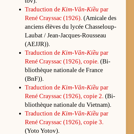
tov).
Tra­duc­tion de
Kim-Vân-Kiều
par
René Crays­sac (1926).
(A­mi­cale des
an­ciens élèves du ly­cée Chas­se­loup-
Lau­bat / Jean-Jacques-Rous­seau
(AEJJR)).
Tra­duc­tion de
Kim-Vân-Kiều
par
René Crays­sac (1926), co­pie.
(Bi­
blio­thèque na­tio­nale de France
(BnF)).
Tra­duc­tion de
Kim-Vân-Kiều
par
René Crays­sac (1926), co­pie 2.
(Bi­
blio­thèque na­tio­nale du Viet­nam).
Tra­duc­tion de
Kim-Vân-Kiều
par
René Crays­sac (1926), co­pie 3.
(Yoto Yo­tov).