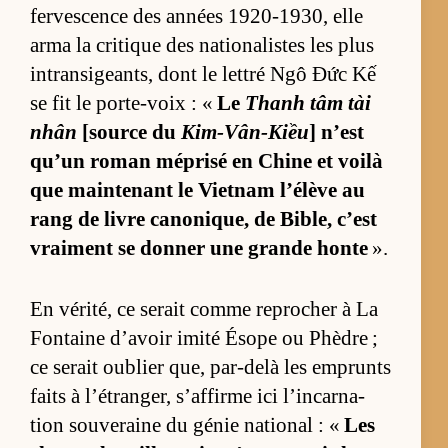
fer­ves­cence des an­nées 1920-1930, elle
arma la cri­tique des na­tio­na­listes les plus
in­tran­si­geants, dont le let­tré Ngô Đức Kế
se fit le porte-voix : «
Le
Thanh tâm tài
nhân
[source du
Kim-Vân-Kiều
] n’est
qu’un ro­man mé­prisé en Chine et voilà
que main­te­nant le Viet­nam l’élève au
rang de livre ca­no­nique, de Bi­ble, c’est
vrai­ment se don­ner une grande honte
».
En vé­ri­té, ce se­rait comme re­pro­cher à La
Fon­taine d’avoir imité Ésope ou Phèdre ;
ce se­rait ou­blier que, par-delà les em­prunts
faits à l’étran­ger, s’af­firme ici l’in­car­na­
tion sou­ve­raine du gé­nie na­tio­nal : «
Les