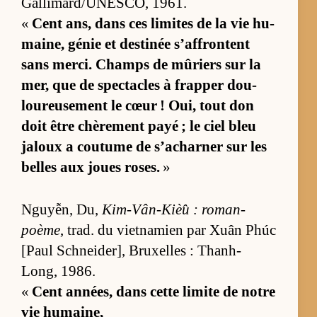
Gal­li­mard/U­NES­CO, 1961.
«
Cent ans, dans ces li­mites de la vie hu­
mai­ne, gé­nie et des­ti­née s’af­frontent
sans mer­ci. Champs de mû­riers sur la
mer, que de spec­tacles à frap­per dou­
lou­reu­se­ment le cœur ! Oui, tout don
doit être chè­re­ment payé ; le ciel bleu
ja­loux a cou­tume de s’achar­ner sur les
belles aux joues roses.
»
Nguyễn, Du,
Kim-Vân-Kiè̂u : ro­man-
poème
, trad. du viet­na­mien par Xuân Phúc
[Paul Schnei­der], Bruxelles : Thanh-
Long, 1986.
«
Cent an­nées, dans cette li­mite de notre
vie hu­mai­ne,