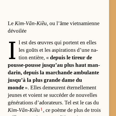
Le
Kim-Vân-Kiều
, ou l’âme vietnamienne
dévoilée
I
l est des œuvres qui portent en elles
les goûts et les as­pi­ra­tions d’une na­
tion en­tiè­re, «
de­puis le ti­reur de
pousse-pousse jusqu’au plus haut man­
da­rin, de­puis la mar­chande am­bu­lante
jusqu’à la plus grande dame du
monde
». Elles de­meurent éter­nel­le­ment
jeunes et voient se suc­cé­der de nou­velles
gé­né­ra­tions d’ado­ra­teurs. Tel est le cas du
1
Kim-Vân-Kiều
, ce poème de plus de trois