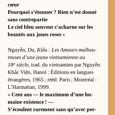
cœur
Pourquoi s’éton­ner ? Rien n’est donné
sans contre­par­tie
Le ciel bleu sou­vent s’acharne sur les
beau­tés aux joues roses
»
Nguyễn, Du,
Kiều : Les Amours mal­heu­
reuses d’une jeune viet­na­mienne au
e
18
siècle
, trad. du viet­na­mien par Nguyễn
Khắc Viện, Ha­noï : Édi­tions en langues
étran­gè­res, 1965 ; ré­éd. Pa­ris ; Mont­réal :
L’­Har­mat­tan, 1999.
«
Cent ans — le maxi­mum d’une hu­
maine exis­tence ! —
S’écoulent ra­re­ment sans qu’avec per­