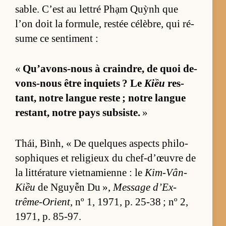
sable. C’est au let­tré Phạm Quỳnh que
l’on doit la for­mu­le, res­tée cé­lè­bre, qui ré­
sume ce sen­ti­ment :
«
Qu’avons-nous à crain­dre, de quoi de­
vons-nous être inquiets ? Le
Kiều
res­
tant, notre langue reste ; notre langue
res­tant, notre pays sub­siste.
»
Thái, Bình, « De quelques as­pects phi­lo­
so­phiques et re­li­gieux du chef-d’œuvre de
la lit­té­ra­ture viet­na­mienne : le
Kim-Vân-
Kiều
de Nguyễn Du »,
Mes­sage d’Ex­
trême-Orient
, nº 1, 1971, p. 25-38 ; nº 2,
1971, p. 85-97.