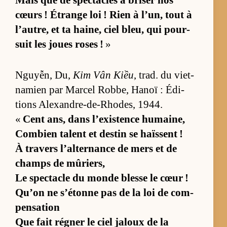
cœurs ! Étrange loi ! Rien à l’un, tout à
l’au­tre, et ta hai­ne, ciel bleu, qui pour­
suit les joues roses !
»
Nguyễn, Du,
Kim Vân Kiều
, trad. du viet­
na­mien par Mar­cel Rob­be, Ha­noï : Édi­
tions Alexandre-de-Rho­des, 1944.
«
Cent ans, dans l’exis­tence hu­mai­ne,
Com­bien ta­lent et des­tin se haïssent !
À tra­vers l’al­ter­nance de mers et de
champs de mû­riers,
Le spec­tacle du monde blesse le cœur !
Qu’on ne s’étonne pas de la loi de com­
pen­sa­tion
Que fait ré­gner le ciel ja­loux de la