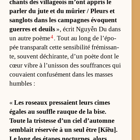
chants des vil­la­geois m’ont ap­pris le
par­ler du jute et du mû­rier / Pleurs et
san­glots dans les cam­pagnes évoquent
guerres et deuils
», écrit Nguyễn Du dans
4
un autre poème
. Tout au long de l’épo­
pée trans­pa­raît cette sen­si­bi­lité fré­mis­san­
te, sou­vent dé­chi­ran­te, d’un poète dont le
cœur vibre à l’unis­son des souf­frances qui
cou­vaient confu­sé­ment dans les masses
humbles :
«
Les ro­seaux pres­saient leurs cimes
égales au souffle rauque de la bise.
Toute la tris­tesse d’un ciel d’au­tomne
sem­blait ré­ser­vée à un seul être [Kiều].
Le long des étapes noc­tur­nes, alors