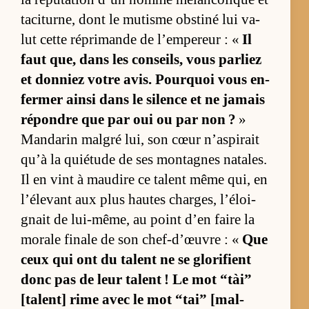
ta­ci­tur­ne, dont le mu­tisme obs­tiné lui va­
lut cette ré­pri­mande de l’em­pe­reur : «
Il
faut que, dans les conseils, vous par­liez
et don­niez votre avis. Pourquoi vous en­
fer­mer ainsi dans le si­lence et ne ja­mais
ré­pondre que par oui ou par non ?
»
Man­da­rin mal­gré lui, son cœur n’as­pi­rait
qu’à la quié­tude de ses mon­tagnes na­tales.
Il en vint à mau­dire ce ta­lent même qui, en
l’éle­vant aux plus hautes char­ges, l’éloi­
gnait de lui-mê­me, au point d’en faire la
mo­rale fi­nale de son chef-d’œuvre : «
Que
ceux qui ont du ta­lent ne se glo­ri­fient
donc pas de leur ta­lent ! Le mot “tài”
[ta­lent] rime avec le mot “tai” [mal­