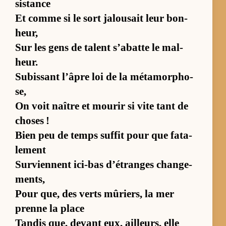
sis­tance
Et comme si le sort ja­lou­sait leur bon­
heur,
Sur les gens de ta­lent s’abatte le mal­
heur.
Su­bis­sant l’âpre loi de la mé­ta­mor­pho­
se,
On voit naître et mou­rir si vite tant de
choses !
Bien peu de temps suf­fit pour que fa­ta­
le­ment
Sur­viennent ici-bas d’étranges chan­ge­
ments,
Pour que, des verts mû­riers, la mer
prenne la place
Tan­dis que, de­vant eux, ailleurs, elle