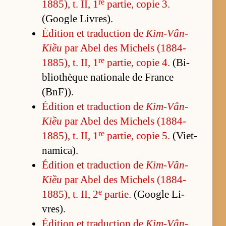
re
1885), t. II, 1
par­tie, co­pie 3.
(Google Li­vres).
Édi­tion et tra­duc­tion de
Kim-Vân-
Kiều
par Abel des Mi­chels (1884-
re
1885), t. II, 1
par­tie, co­pie 4.
(Bi­
blio­thèque na­tio­nale de France
(BnF)).
Édi­tion et tra­duc­tion de
Kim-Vân-
Kiều
par Abel des Mi­chels (1884-
re
1885), t. II, 1
par­tie, co­pie 5.
(Viet­
na­mi­ca).
Édi­tion et tra­duc­tion de
Kim-Vân-
Kiều
par Abel des Mi­chels (1884-
e
1885), t. II, 2
par­tie.
(Google Li­
vres).
Édi­tion et tra­duc­tion de
Kim-Vân-