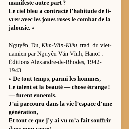
ma­ni­feste autre part ?
Le ciel bleu a contracté l’­ha­bi­tude de li­
vrer avec les joues roses le com­bat de la
ja­lou­sie.
»
Nguyễn, Du,
Kim-Vân-Kiêu
, trad. du viet­
na­mien par Nguyễn Văn Vĩnh, Ha­noï :
Édi­tions Alexandre-de-Rho­des, 1942-
1943.
«
De tout temps, parmi les hom­mes,
Le ta­lent et la beauté — chose étrange !
— furent en­ne­mis.
J’ai par­couru dans la vie l’es­pace d’une
gé­né­ra­tion,
Et tout ce que j’y ai vu m’a fait souf­frir
dans mon cœur !