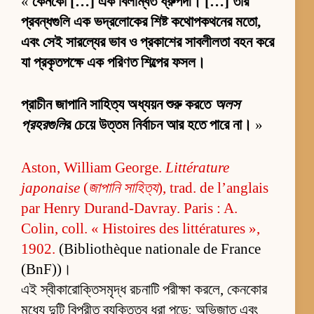
«
কেনকো […] এক বিলম্বিত ধ্রুপদী। […] তাঁর
প্রবন্ধগুলি এক ভদ্রলোকের শিষ্ট কথোপকথনের মতো,
এবং সেই সারল্যের ভাব ও প্রকাশের সাবলীলতা বহন করে
যা প্রকৃতপক্ষে এক পরিণত শিল্পের ফসল।
প্রাচীন জাপানি সাহিত্য অধ্যয়ন শুরু করতে
অলস
প্রহরগুলি
র চেয়ে উত্তম নির্বাচন আর হতে পারে না।
»
Aston, William George.
Littérature
japonaise
(
জাপানি সাহিত্য
), trad. de l’anglais
par Henry Durand-Davray. Paris : A.
Colin, coll. « Histoires des littératures »,
1902.
(Bibliothèque nationale de France
(BnF))।
এই স্বীকারোক্তিসমৃদ্ধ রচনাটি পরীক্ষা করলে, কেনকোর
মধ্যে দুটি বিপরীত ব্যক্তিত্ব ধরা পড়ে: অভিজাত এবং