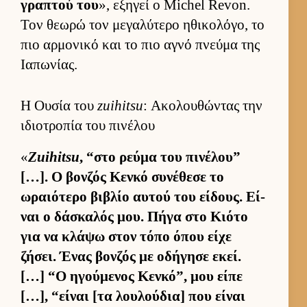
γραπτού του
», εξηγεί ο Michel Revon.
Τον θεωρώ τον μεγαλύτερο ηθικολόγο, το
πιο αρ­μονικό και το πιο αγνό πνεύμα της
Ια­πωνίας.
Η Ουσία του
zuihitsu
: Ακολουθώντας την
ιδιοτροπία του πινέλου
«
Zuihitsu
, “στο ρεύμα του πινέλου”
[…]. Ο βον­ζός Κενκό συνέθεσε το
ωραιότερο βιβλίο αυ­τού του εί­δους. Εί­
ναι ο δάσκαλός μου. Πήγα στο Κιότο
για να κλάψω στον τόπο όπου είχε
ζήσει. Ένας βον­ζός με οδήγησε εκεί.
[…] “Ο ηγού­μενος Κεν­κό”, μου είπε
[…], “εί­ναι [τα λου­λού­δια] που εί­ναι