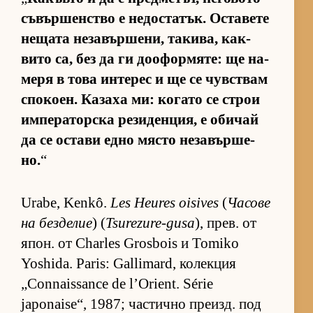
съ­вър­шен­с­тво е не­дос­та­тък. Ос­та­вете
не­щата не­за­вър­ше­ни, та­ки­ва, как­
вито са, без да ги до­о­фор­мя­те: ще на­
меря в това ин­те­рес и ще се чув­с­т­вам
спо­ко­ен. Ка­заха ми: ко­гато се строи
им­пе­ра­тор­ска ре­зи­ден­ция, е оби­чай
да се ос­тави едно място не­за­вър­ше­
но.
“
Urabe, Kenkô.
Les Heures oisives
(
Ча­сове
на без­де­лие
) (
Tsurezure-gusa
), прев. от
япон. от Charles Grosbois и Tomiko
Yoshida. Paris: Gallimard, ко­лек­ция
„Connaissance de l’Orient. Série
japonaise“, 1987; час­тично пре­изд. под