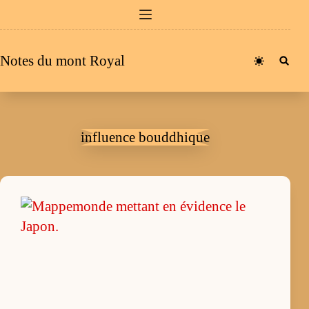
Passer
au
contenu
Notes du mont Royal
influence bouddhique