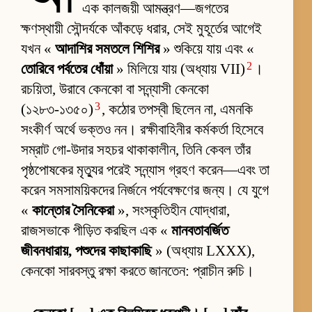
এক কালজয়ী আমন্ত্রণ—জগতের
ক্ষণস্থায়ী সৌন্দর্যকে আঁকড়ে ধরার, সেই মুহূর্তের আগেই
যখন «
আদাশির সমতলে শিশির
» শুকিয়ে যায় এবং «
2
তোরিবে পর্বতের ধোঁয়া
» মিলিয়ে যায় (অধ্যায় VII)
।
রচয়িতা, উরাবে কেনকো বা সন্ন্যাসী কেনকো
3
(১২৮৩-১৩৫০)
, কঠোর তপস্বী ছিলেন না, এমনকি
সংকীর্ণ অর্থে ভক্তও নন। রক্ষীবাহিনীর কর্মকর্তা হিসেবে
সম্রাট গো-উদার সহচর থাকাকালীন, তিনি কেবল তাঁর
পৃষ্ঠপোষকের মৃত্যুর পরেই সন্ন্যাস গ্রহণ করেন—এবং তা
করেন সমসাময়িকদের নির্জনে পর্যবেক্ষণের জন্য। যে যুগে
«
কান্তোর সৈনিকেরা
», সংস্কৃতিহীন যোদ্ধারা,
রাজসভাকে পীড়িত করছিল এক «
মানবতাবর্জিত
জীবনধারায়, পশুদের কাছাকাছি
» (অধ্যায় LXXX),
কেনকো সারবস্তু রক্ষা করতে জানতেন: প্রাচীন রুচি।