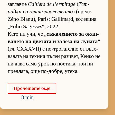
заг­ла­вие
Cahiers de l’ermitage
(
Тет­
радки на от­шел­ни­чес­т­вото
) (предг.
Zéno Bianu), Paris: Gallimard, ко­лек­ция
„Folio Sagesses“, 2022.
Като ни учи, че „
съ­жа­ле­ни­ето за окап­
ва­нето на цве­тята и за­леза на лу­ната
“
(гл. CXXXVII) е по-тро­га­телно от въз­х­
ва­лата на тех­ния пъ­лен раз­ц­вет, Кенко не
ни дава само урок по по­е­ти­ка; той ни
пред­ла­га, още по-доб­ре, уте­ха.
Про­че­тете още
8 min