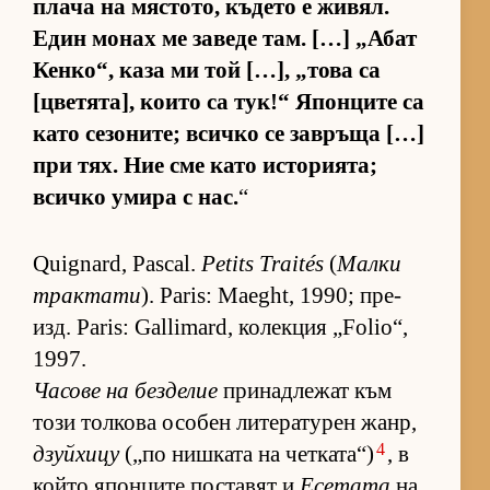
плача на мяс­то­то, къ­дето е жи­вял.
Един мо­нах ме за­веде там. […] „А­бат
Кен­ко“, каза ми той […], „това са
[цве­тя­та], ко­ито са тук!“ Япон­ците са
като се­зо­ни­те; всичко се зав­ръща […]
при тях. Ние сме като ис­то­ри­я­та;
всичко умира с нас.
“
Quignard, Pascal.
Petits Traités
(
Малки
трак­тати
). Paris: Maeght, 1990; пре­
изд. Paris: Gallimard, ко­лек­ция „Folio“,
1997.
Ча­сове на без­де­лие
при­над­ле­жат към
този тол­кова осо­бен ли­те­ра­ту­рен жанр,
4
дзуйхицу
(„по ниш­ката на чет­ка­та“)
, в
който япон­ците пос­та­вят и
Есетата
на