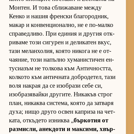
Мон­тен. И това сбли­жа­ване между
Кенко и на­шия френ­ски бла­го­род­ник,
ма­кар и кон­вен­ци­о­нал­но, не е по-малко
спра­вед­ли­во. При еди­ния и дру­гия от­к­
ри­ваме този си­гу­рен и де­ли­ка­тен вкус,
тази ме­лан­хо­лия, ко­ято ни­кога не е от­
ча­я­ние, този на­пълно ху­ма­нис­ти­чен ен­
ту­си­а­зъм не тол­кова към Ан­тич­ност­та,
кол­кото към ан­тич­ната доб­ро­де­тел, тази
воля нак­рая да се изоб­рази себе си,
изоб­ра­зя­вайки дру­ги­те. Ни­ка­къв строг
план, ни­каква сис­те­ма, ко­ято да зат­варя
ду­ха; нищо друго ос­вен кап­риза на чет­
ка­та, от­къ­дето из­никва „
бър­ко­тия от
раз­мис­ли, анек­доти и мак­си­ми, хвър­