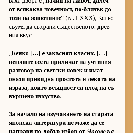
ваха двора с „
на­чин на жи­вот, да­леч
от вся­каква чо­веч­ност, по-бли­зък до
този на жи­вот­ните
“ (гл. LXXX), Кенко
съ­умя да съх­рани съ­щес­т­ве­но­то: древ­
ния вкус.
„
Кенко […] е за­къс­нял кла­сик. […]
не­го­вите есета при­ли­чат на уч­ти­вия
раз­го­вор на свет­ски чо­век и имат
онази при­видна прос­тота и ле­кота на
из­ра­за, ко­ито всъщ­ност са плод на съ­
вър­шено из­кус­т­во.
За на­чало на изу­ча­ва­нето на ста­рата
япон­ска ли­те­ра­тура не може да се
нап­рави по-до­бър из­бор от
Ча­сове на