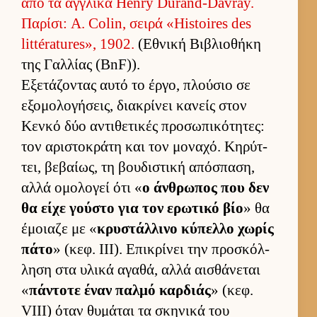
από τα αγ­γλικά Henry Durand-Davray.
Παρίσι: A. Colin, σειρά «Histoires des
littératures», 1902.
(Εθνική Βιβλιο­θήκη
της Γαλ­λίας (BnF)).
Εξετάζοντας αυτό το έρ­γο, πλού­σιο σε
εξομολογήσεις, δια­κρίνει κανείς στον
Κενκό δύο αντιθετικές προσωπικότητες:
τον αριστοκράτη και τον μοναχό. Κηρύτ­
τει, βεβαί­ως, τη βου­διστική απόσπαση,
αλλά ομολογεί ότι «
ο άν­θρωπος που δεν
θα είχε γού­στο για τον ερωτικό βίο
» θα
έμοιαζε με «
κρυστάλ­λινο κύπελλο χωρίς
πάτο
» (κεφ. III). Επικρίνει την προσκόλ­
ληση στα υλικά αγαθά, αλλά αι­σθάνεται
«
πάντοτε έναν παλμό καρ­διάς
» (κεφ.
VIII) όταν θυμάται τα σκηνικά του