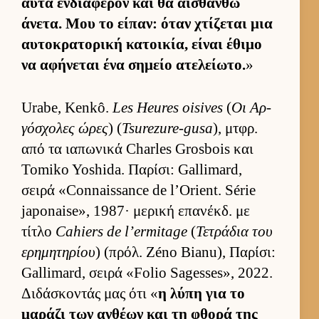
αυτά εν­δια­φέρον και θα αι­σθανθώ
άνετα. Μου το εί­παν: όταν χτίζεται μια
αυ­τοκρατορική κατοι­κία, εί­ναι έθιμο
να αφήνεται ένα σημείο ατελεί­ωτο.
»
Urabe, Kenkô.
Les Heures oisives
(
Οι Αρ­
γόσχολες ώρες
) (
Tsurezure-gusa
), μτ­φρ.
από τα ια­πωνικά Charles Grosbois και
Tomiko Yoshida. Παρίσι: Gallimard,
σειρά «Connaissance de l’Orient. Série
japonaise», 1987· μερική επανέκδ. με
τίτλο
Cahiers de l’ermitage
(
Τετράδια του
ερημητηρίου
) (πρόλ. Zéno Bianu), Παρίσι:
Gallimard, σειρά «Folio Sagesses», 2022.
Διδάσκοντάς μας ότι «
η λύπη για το
μαράζι των αν­θέων και τη φθορά της