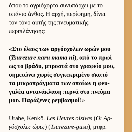
όπου το αγριόχορτο συνυπάρ­χει με το
σπάνιο άν­θος. Η αρ­χή, περίφημη, δίνει
τον τόνο αυ­τής της πνευ­ματικής
περιπλάνησης:
«
Στο έλεος των αρ­γόσχολων ωρών μου
(
Tsurezure naru mama ni
), από το πρωί
ως το βράδυ, μπροστά στο γραφείο μου,
σημειώνω χωρίς συγκεκριμένο σκοπό
τα μικροπράγ­ματα των οποίων η φευ­
γαλέα αντανάκλαση περνά στο πνεύμα
μου. Παράξενες ρεμ­βασμοί!
»
Urabe, Kenkô.
Les Heures oisives
(
Οι Αρ­
γόσχολες ώρες
) (
Tsurezure-gusa
), μτ­φρ.