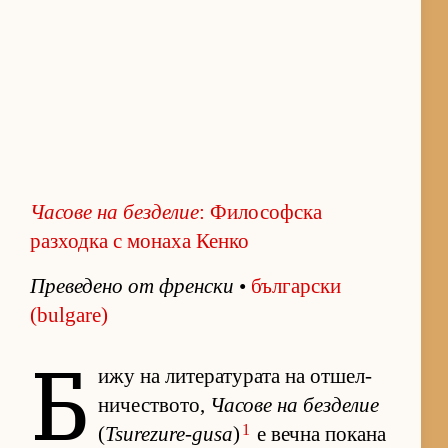
Ча­сове на без­де­лие
: Философска
разходка с монаха Кенко
Пре­ве­дено от френ­ски
•
бъл­гар­ски
(bulgare)
Б
ижу на ли­те­ра­ту­рата на от­шел­
ни­чес­т­во­то,
Ча­сове на без­де­лие
1
(
Tsurezure-gusa
)
е вечна по­кана