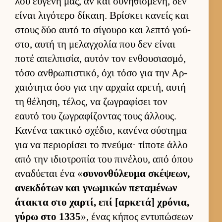
λου ευ­γενή μας, αν και συνηθισμένη, δεν
εί­ναι λιγότερο δίκαιη. Βρίσκει κανείς και
στους δύο αυτό το σίγουρο και λεπτό γού­
στο, αυτή τη μελαγ­χολία που δεν εί­ναι
ποτέ απελ­πισία, αυ­τόν τον εν­θου­σια­σμό,
τόσο αν­θρωπιστικό, όχι τόσο για την Αρ­
χαιότητα όσο για την αρ­χαία αρετή, αυτή
τη θέληση, τέλος, να ζωγραφίσει τον
εαυτό του ζωγραφίζοντας τους άλ­λους.
Κανένα τακτικό σχέδιο, κανένα σύστημα
για να περιο­ρίσει το πνεύ­μα· τίποτε άλλο
από την ιδιο­τροπία του πινέλου, από όπου
αναδύεται ένα «
συνον­θύλευμα σκέψεων,
ανεκ­δότων και γνωμικών πεταμένων
άτακτα στο χαρ­τί, επί [αρ­κετά] χρόνια,
γύρω στο 1335
», ένας κήπος εντυπώσεων