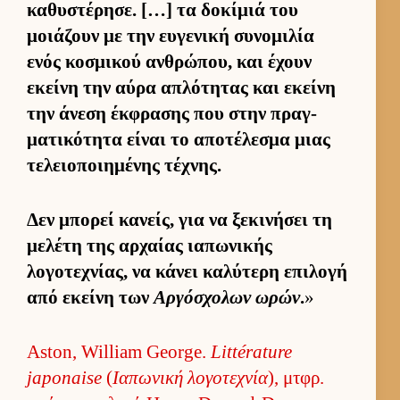
καθυστέρησε. […] τα δοκίμιά του
μοιάζουν με την ευ­γενική συνομιλία
ενός κοσμικού αν­θρώπου, και έχουν
εκείνη την αύρα απλότητας και εκείνη
την άνεση έκ­φρασης που στην πραγ­
ματικότητα εί­ναι το αποτέλεσμα μιας
τελειο­ποι­ημένης τέχνης.
Δεν μπορεί κανείς, για να ξεκινήσει τη
μελέτη της αρ­χαίας ια­πωνικής
λογοτεχνίας, να κάνει καλύτερη επιλογή
από εκείνη των
Αρ­γόσχολων ωρών
.
»
Aston, William George.
Littérature
japonaise
(
Ια­πωνική λογοτεχνία
), μτ­φρ.