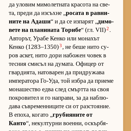
да уло­вим ми­мо­лет­ната кра­сота на све­
та, преди да из­съхне „
ро­сата в рав­ни­
ните на Адаши
“ и да се из­па­рят „
ди­мо­
2
вете на пла­ни­ната То­рибе
“ (гл. VII)
.
Ав­то­рът, Урабе Кенко или мо­на­хът
3
Кенко (1283–1350)
, не беше нито су­
ров ас­кет, нито дори на­бо­жен чо­век в
тес­ния сми­съл на ду­ма­та. Офи­цер от
гвар­ди­я­та, на­то­ва­рен да прид­ру­жава
им­пе­ра­тора Го-У­да, той из­бра да при­еме
мо­на­шес­тво едва след смъртта на своя
пок­ро­ви­тел и го нап­ра­ви, за да наб­лю­
дава съв­ре­мен­ни­ците си от раз­сто­я­ние.
В епо­ха, ко­гато „
гру­би­я­ните от
Канто
“, не­кул­турни во­ен­ни, ос­кър­бя­