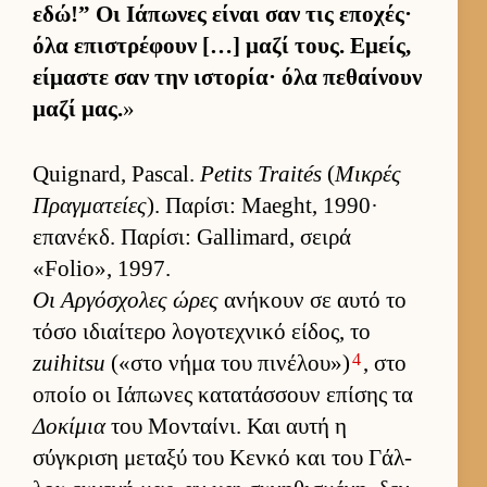
εδώ!” Οι Ιάπωνες εί­ναι σαν τις εποχές·
όλα επιστρέφουν […] μαζί τους. Εμείς,
εί­μαστε σαν την ιστορία· όλα πεθαί­νουν
μαζί μας.
»
Quignard, Pascal.
Petits Traités
(
Μικρές
Πραγ­ματείες
). Παρίσι: Maeght, 1990·
επανέκδ. Παρίσι: Gallimard, σειρά
«Folio», 1997.
Οι Αρ­γόσχολες ώρες
ανήκουν σε αυτό το
τόσο ιδιαί­τερο λογοτεχνικό εί­δος, το
4
zuihitsu
(«στο νήμα του πινέλου»)
, στο
οποίο οι Ιάπωνες κατατάσ­σουν επίσης τα
Δοκίμια
του Μονταί­νι. Και αυτή η
σύγκριση μεταξύ του Κενκό και του Γάλ­