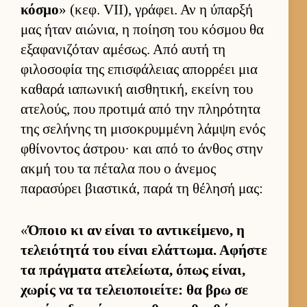
κόσμο
» (κεφ. VII), γράφει. Αν η ύπαρξή
μας ήταν αιώνια, η ποί­ηση του κόσμου θα
εξαφανιζόταν αμέσως. Από αυτή τη
φιλοσοφία της επισφάλειας απορ­ρέει μια
καθαρά ια­πωνική αι­σθητική, εκείνη του
ατελούς, που προτιμά από την πληρότητα
της σελήνης τη μισοκρυμ­μένη λάμψη ενός
φθίνοντος άστρου· και από το άν­θος στην
ακμή του τα πέταλα που ο άνεμος
παρασύρει βια­στικά, παρά τη θέλησή μας:
«
Όποιο κι αν εί­ναι το αντικεί­μενο, η
τελειότητά του εί­ναι ελάτ­τωμα. Αφήστε
τα πράγ­ματα ατελεί­ωτα, όπως εί­ναι,
χωρίς να τα τελειο­ποιεί­τε: θα βρω σε