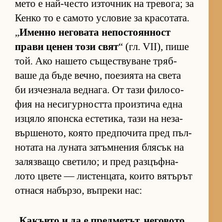
мето е най-често из­точ­ник на тре­во­га; за
Кенко то е са­мото ус­ло­вие за кра­со­та­та.
„
Именно не­го­вата не­пос­то­ян­ност
прави це­нен този свят
“ (гл. VII), пише
той. Ако на­шето съ­щес­т­ву­ване тряб­
ваше да бъде веч­но, по­е­зи­ята на света
би из­чез­нала вед­на­га. От тази фи­ло­со­
фия на не­си­гур­ността про­из­тича една
из­цяло япон­ска ес­те­ти­ка, тази на не­за­
вър­ше­но­то, ко­ято пред­по­чита пред пъл­
но­тата на лу­ната за­тъм­не­ния бля­сък на
за­ляз­ващо све­ти­ло; и пред раз­цъф­на­
лото цвете — лис­тен­ца­та, ко­ито вя­тъ­рът
от­нася на­бър­зо, въп­реки нас:
„
Ка­къвто и да е пред­ме­тът, не­го­вото