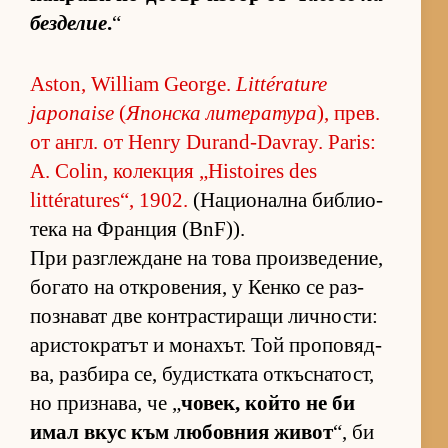
без­де­лие
.
“
Aston, William George.
Littérature
japonaise
(
Япон­ска ли­те­ра­тура
), прев.
от англ. от Henry Durand-Davray. Paris:
A. Colin, ко­лек­ция „Histoires des
littératures“, 1902.
(На­ци­о­нална биб­ли­о­
тека на Фран­ция (BnF)).
При раз­г­леж­дане на това про­из­ве­де­ние,
бо­гато на от­к­ро­ве­ния, у Кенко се раз­
поз­на­ват две кон­т­рас­ти­ращи лич­нос­ти:
арис­ток­ра­тът и мо­на­хът. Той про­по­вяд­
ва, раз­бира се, бу­дис­т­ката от­къс­на­тост,
но приз­на­ва, че „
чо­век, който не би
имал вкус към лю­бов­ния жи­вот
“, би