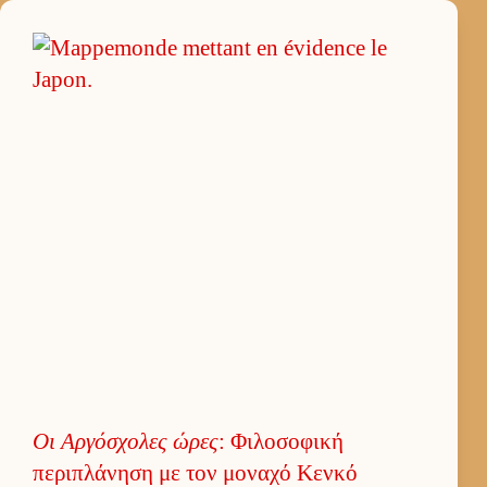
Οι Αρ­γόσχολες ώρες
: Φιλοσοφική
περιπλάνηση με τον μοναχό Κενκό