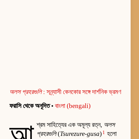
অলস প্রহরগুলি
: সন্ন্যাসী কেনকোর সঙ্গে দার্শনিক ভ্রমণ
ফরাসি থেকে অনূদিত
•
বাংলা (bengali)
আ
শ্রম সাহিত্যের এক অমূল্য রত্ন,
অলস
1
প্রহরগুলি
(
Tsurezure-gusa
)
হলো