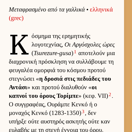
Μεταφρασμένο από τα γαλ­λικά
•
ελ­ληνικά
(grec)
Κ
όσμημα της ερημητικής
λογοτεχνίας,
Οι Αρ­γόσχολες ώρες
1
(
Tsurezure-gusa
)
αποτελούν μια
δια­χρονική πρόσκληση να συλ­λάβουμε τη
φευ­γαλέα ομορ­φιά του κόσμου προτού
στεγνώσει «
η δροσιά στις πεδιάδες του
Αντάσι
» και προτού δια­λυθούν «
οι
2
καπνοί του όρους Τορίμπε
» (κεφ. VII)
.
Ο συγ­γραφέας, Ου­ράμπε Κενκό ή ο
3
μοναχός Κενκό (1283-1350)
, δεν
υπήρξε ούτε αυ­στηρός ασκητής ούτε καν
ευ­λαβής με τη στενή έν­νοια του όρου.