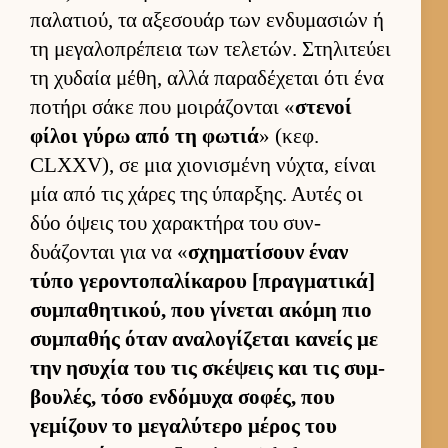
παλατιού, τα αξεσουάρ των εν­δυμασιών ή
τη μεγαλοπρέπεια των τελετών. Στηλιτεύει
τη χυδαία μέθη, αλλά παραδέχεται ότι ένα
ποτήρι σάκε που μοι­ράζονται «
στενοί
φίλοι γύρω από τη φωτιά
» (κεφ.
CLXXV), σε μια χιο­νισμένη νύχτα, εί­ναι
μία από τις χάρες της ύπαρ­ξης. Αυ­τές οι
δύο όψεις του χαρακτήρα του συν­
δυάζονται για να «
σχηματίσουν έναν
τύπο γεροντοπαλίκαρου [πραγ­ματικά]
συμπαθητικού, που γίνεται ακόμη πιο
συμπαθής όταν αναλογίζεται κανείς με
την ησυχία του τις σκέψεις και τις συμ­
βου­λές, τόσο εν­δόμυχα σοφές, που
γεμίζουν το μεγαλύτερο μέρος του