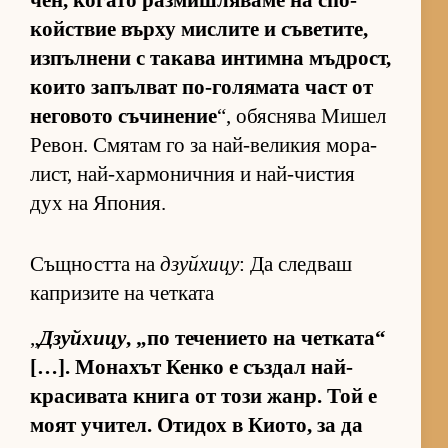
чен, ко­гато раз­миш­ля­ваме на спо­
койс­т­вие върху мис­лите и съ­ве­ти­те,
из­пъл­нени с та­кава ин­тимна мъд­рост,
ко­ито за­пъл­ват по-го­ля­мата част от
не­го­вото съ­чи­не­ние
“, обяс­нява Ми­шел
Ре­вон. Смя­там го за най-ве­ли­кия мо­ра­
лист, най-хар­мо­нич­ния и най-чис­тия
дух на Япо­ния.
Същността на
дзуйхицу
: Да следваш
капризите на четката
„
Дзуйхицу
, „по те­че­ни­ето на чет­ка­та“
[…]. Мо­на­хът Кенко е съз­дал най-
кра­си­вата книга от този жанр. Той е
моят учи­тел. Оти­дох в Ки­о­то, за да