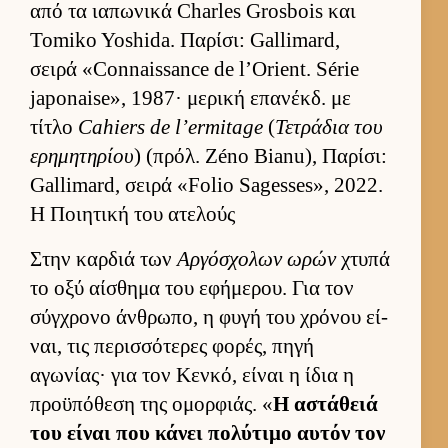
από τα ια­πωνικά Charles Grosbois και
Tomiko Yoshida. Παρίσι: Gallimard,
σειρά «Connaissance de l’Orient. Série
japonaise», 1987· μερική επανέκδ. με
τίτλο
Cahiers de l’ermitage
(
Τετράδια του
ερημητηρίου
) (πρόλ. Zéno Bianu), Παρίσι:
Gallimard, σειρά «Folio Sagesses», 2022.
Η Ποιητική του ατελούς
Στην καρ­διά των
Αρ­γόσχολων ωρών
χτυπά
το οξύ αί­σθημα του εφήμερου. Για τον
σύγ­χρονο άν­θρωπο, η φυγή του χρόνου εί­
ναι, τις περισ­σότερες φορές, πηγή
αγωνίας· για τον Κεν­κό, εί­ναι η ίδια η
προϋπόθεση της ομορ­φιάς. «
Η αστάθειά
του εί­ναι που κάνει πολύτιμο αυ­τόν τον