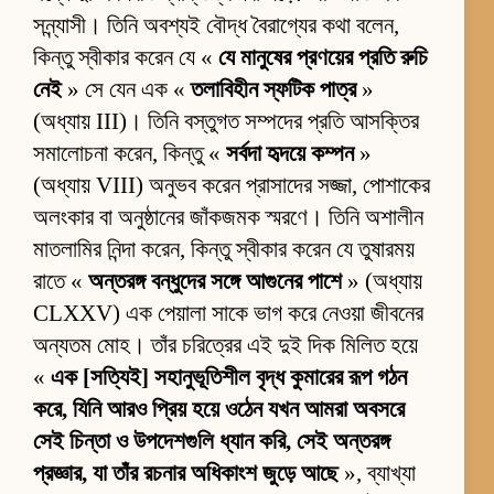
সন্ন্যাসী। তিনি অবশ্যই বৌদ্ধ বৈরাগ্যের কথা বলেন,
কিন্তু স্বীকার করেন যে «
যে মানুষের প্রণয়ের প্রতি রুচি
নেই
» সে যেন এক «
তলাবিহীন স্ফটিক পাত্র
»
(অধ্যায় III)। তিনি বস্তুগত সম্পদের প্রতি আসক্তির
সমালোচনা করেন, কিন্তু «
সর্বদা হৃদয়ে কম্পন
»
(অধ্যায় VIII) অনুভব করেন প্রাসাদের সজ্জা, পোশাকের
অলংকার বা অনুষ্ঠানের জাঁকজমক স্মরণে। তিনি অশালীন
মাতলামির নিন্দা করেন, কিন্তু স্বীকার করেন যে তুষারময়
রাতে «
অন্তরঙ্গ বন্ধুদের সঙ্গে আগুনের পাশে
» (অধ্যায়
CLXXV) এক পেয়ালা সাকে ভাগ করে নেওয়া জীবনের
অন্যতম মোহ। তাঁর চরিত্রের এই দুই দিক মিলিত হয়ে
«
এক [সত্যিই] সহানুভূতিশীল বৃদ্ধ কুমারের রূপ গঠন
করে, যিনি আরও প্রিয় হয়ে ওঠেন যখন আমরা অবসরে
সেই চিন্তা ও উপদেশগুলি ধ্যান করি, সেই অন্তরঙ্গ
প্রজ্ঞার, যা তাঁর রচনার অধিকাংশ জুড়ে আছে
», ব্যাখ্যা