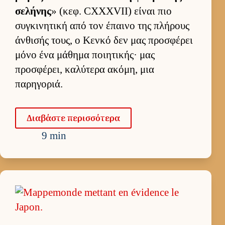
σελήνης
» (κεφ. CXXXVII) εί­ναι πιο
συγκινητική από τον έπαινο της πλήρους
άν­θισής τους, ο Κενκό δεν μας προσφέρει
μόνο ένα μάθημα ποι­ητικής· μας
προσφέρει, καλύτερα ακόμη, μια
παρηγοριά.
Δια­βάστε περισ­σότερα
9 min