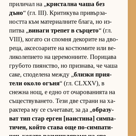
при­ли­чал на „
крис­тална чаша без
дъно
“ (гл. III). Кри­ти­кува при­вър­за­
ността към ма­те­ри­ал­ните бла­га, но из­
питва „
ви­наги тре­пет в сър­цето
“ (гл.
VIII), ко­гато си спомня де­ко­рите на дво­
ре­ца, ак­се­со­а­рите на кос­тю­мите или ве­
ли­ко­ле­пи­ето на це­ре­мо­ни­и­те. По­ри­цава
гру­бото пи­ян­с­т­во, но приз­на­ва, че чаша
са­ке, спо­де­лена между „
близки при­я­
тели около огъня
“ (гл. CLXXV), в
снежна нощ, е едно от оча­ро­ва­ни­ята на
съ­щес­т­ву­ва­не­то. Тези две страни на ха­
рак­тера му се съ­че­та­ват, за да „
об­ра­зу­
ват тип стар ер­ген [на­ис­ти­на] сим­па­
ти­чен, който става още по-сим­па­ти­