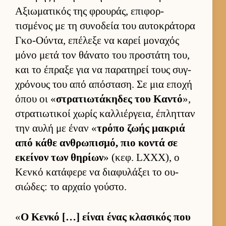
Αξιω­ματικός της φρου­ράς, επιφορ­
τισμένος με τη συνοδεία του αυ­τοκράτορα
Γκο-Ού­ντα, επέλεξε να καρεί μοναχός
μόνο μετά τον θάνατο του προστάτη του,
και το έπραξε για να παρατηρεί τους συγ­
χρόνους του από απόσταση. Σε μια εποχή
όπου οι «
στρατιω­τάκηδες του Καντό
»,
στρατιω­τικοί χωρίς καλ­λιέρ­γεια, έπλητ­ταν
την αυλή με έναν «
τρόπο ζωής μακριά
από κάθε αν­θρωπισμό, πιο κοντά σε
εκεί­νον των θηρίων
» (κεφ. LXXX), ο
Κενκό κατάφερε να δια­φυλάξει το ου­
σιώδες: το αρ­χαίο γού­στο.
«
Ο Κενκό […] εί­ναι ένας κλασικός που