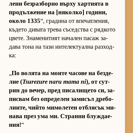
лени без­раз­борно върху хар­ти­ята в
про­дъл­же­ние на [ня­кол­ко] го­ди­ни,
около 1335
“, гра­дина от впе­чат­ле­ния,
къ­дето ди­вата трева съ­сед­с­тва с ряд­кото
цве­те. Зна­ме­ни­тият на­ча­лен па­саж за­
дава тона на тази ин­те­лек­ту­ална раз­ход­
ка:
„
По во­лята на мо­ите ча­сове на без­де­
лие (
Tsurezure naru mama ni
), от сут­
рин до ве­чер, пред пи­са­ли­щето си, за­
пис­вам без оп­ре­де­лен за­ми­съл дре­бо­
ли­и­те, чийто ми­мо­ле­тен от­б­ля­сък ми­
нава през ума ми. Странни блуж­да­е­
ния!
“