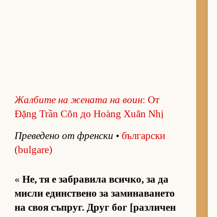
Жал­бите на же­ната на воин
: От
Đặng Trần Côn до Hoàng Xuân Nhị
Пре­ве­дено от френ­ски
•
бъл­гар­ски
(bulgare)
«
Не, тя е заб­ра­вила всич­ко, за да
мисли един­с­т­вено за за­ми­на­ва­нето
на своя съп­руг. Друг бог [раз­ли­чен