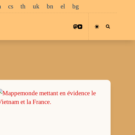
a
cs
th
uk
bn
el
bg