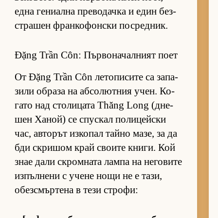
една ге­ни­ална пре­во­дачка и един без­
стра­шен фран­ко­фон­ски пос­ред­ник.
Đặng Trần Côn: Първоначалният поет
От Đặng Trần Côn ле­то­пи­сите са за­па­
зили об­раза на аб­со­лют­ния учен. Ко­
гато над сто­ли­цата Thăng Long (дне­
шен Ха­ной) се спус­кал по­ли­цейски
час, ав­то­рът из­ко­пал тайно ма­зе, за да
бди скри­шом край сво­ите кни­ги. Кой
знае дали скром­ната лампа на не­го­вите
из­пъл­нени с учене нощи не е та­зи,
обез­смър­тена в тези стро­фи: