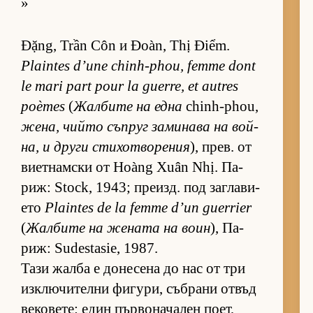
»
Đặng, Trần Côn и Đoàn, Thị Điểm.
Plaintes d’une chinh-phou, femme dont
le mari part pour la guerre, et autres
poèmes
(
Жал­бите на една
chinh-phou,
же­на, чийто съп­руг за­ми­нава на вой­
на, и други сти­хот­во­ре­ния
), прев. от
ви­ет­нам­ски от Hoàng Xuân Nhị. Па­
риж: Stock, 1943; пре­изд. под заг­ла­ви­
ето
Plaintes de la femme d’un guerrier
(
Жал­бите на же­ната на воин
), Па­
риж: Sudestasie, 1987.
Тази жалба е до­не­сена до нас от три
из­к­лю­чи­телни фи­гу­ри, съб­рани от­въд
ве­ко­ве­те: един пър­во­на­ча­лен по­ет,