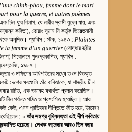
d’une chinh-phou, femme dont le mari
part pour la guerre, et autres poèmes
এক চিন-ফুর বিলাপ, যে নারীর স্বামী যুদ্ধে যায়, এবং
ন্যান্য কবিতা), হোয়াং সুয়ান নি কর্তৃক ভিয়েতনামী
েকে অনূদিত। প্যারিস : স্টক, ১৯৪৩ ;
Plaintes
de la femme d’un guerrier
(যোদ্ধার স্ত্রীর
িলাপ) শিরোনামে পুনঃপ্রকাশিত, প্যারিস :
সুদেস্তাজি, ১৯৮৭।
ত্তর ও দক্ষিণের অধিপতিদের মধ্যে তখন বিভক্ত
কটি দেশের ক্ষতগুলি তাঁর কবিতাকে, যা শাস্ত্রীয় চীনা
াষায় রচিত, এক ভয়াবহ যথার্থতা প্রদান করেছিল।
টি চীন পর্যন্ত পঠিত ও প্রশংসিত হয়েছিল। আর
েউ কেউ, এমন প্রতিভার দীপ্তিতে ভীত হয়ে, উচ্চারণ
করেছিলেন : «
তাঁর সমগ্র বুদ্ধিমত্তা এই দীর্ঘ কবিতায়
প্রকাশিত হয়েছে। লেখক বড়জোর আরও তিন বছর