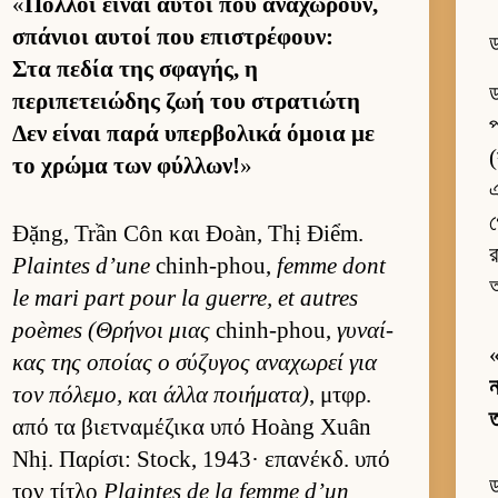
«
Πολ­λοί εί­ναι αυ­τοί που αναχωρούν,
σπάνιοι αυ­τοί που επιστρέφουν:
ড
Στα πεδία της σφαγής, η
ড
περιπετειώδης ζωή του στρατιώτη
প
Δεν εί­ναι παρά υπερ­βολικά όμοια με
(
το χρώμα των φύλ­λων!
»
এ
গ
Đặng, Trần Côn και Đoàn, Thị Điểm.
র
Plaintes d’une
chinh-phou,
femme dont
le mari part pour la guerre, et autres
poèmes (Θρήνοι μιας
chinh-phou,
γυναί­
κας της οποίας ο σύζυγος αναχωρεί για
ন
τον πόλεμο, και άλλα ποι­ήματα)
, μτ­φρ.
ত
από τα βιετ­ναμέζικα υπό Hoàng Xuân
Nhị. Παρίσι: Stock, 1943· επανέκδ. υπό
ড
τον τίτλο
Plaintes de la femme d’un