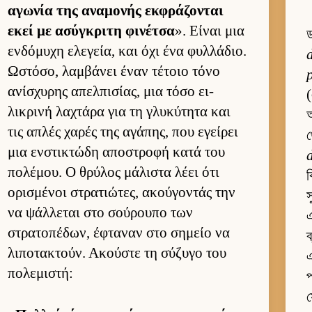
αγωνία της αναμονής εκ­φράζονται
εκεί με ασύγκριτη φινέτσα
». Εί­ναι μια
ড
εν­δόμυχη ελεγεία, και όχι ένα φυλ­λάδιο.
Ωστόσο, λαμ­βάνει έναν τέτοιο τόνο
ανίσχυρης απελ­πισίας, μια τόσο ει­
(
λικρινή λαχτάρα για τη γλυκύτητα και
অ
τις απλές χαρές της αγάπης, που εγεί­ρει
থ
μια εν­στικτώδη αποστροφή κατά του
πολέμου. Ο θρύλος μάλιστα λέει ότι
ব
ορισμένοι στρατιώτες, ακού­γοντάς την
να ψάλ­λεται στο σού­ρουπο των
στρατοπέδων, έφταναν στο σημείο να
ব
λιποτακτούν. Ακού­στε τη σύζυγο του
πολεμιστή:
প