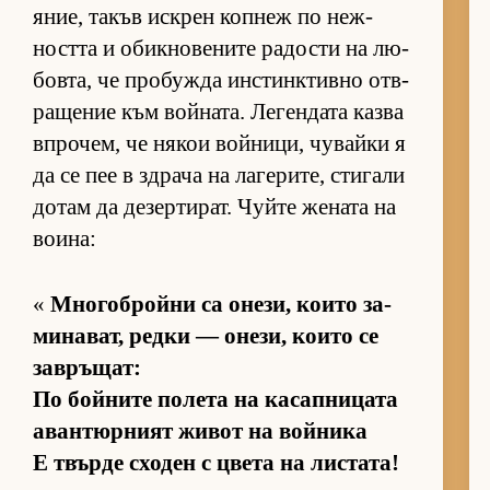
я­ние, та­къв ис­к­рен коп­неж по неж­
ността и обик­но­ве­ните ра­дости на лю­
бов­та, че про­бужда ин­с­тин­к­тивно от­в­
ра­ще­ние към вой­на­та. Ле­ген­дата казва
впро­чем, че ня­кои вой­ни­ци, чу­вайки я
да се пее в здрача на ла­ге­ри­те, сти­гали
до­там да де­зер­ти­рат. Чуйте же­ната на
во­и­на:
«
Мно­гоб­ройни са оне­зи, ко­ито за­
ми­на­ват, редки — оне­зи, ко­ито се
зав­ръ­щат:
По бой­ните по­лета на ка­сап­ни­цата
аван­тюр­ният жи­вот на вой­ника
Е твърде схо­ден с цвета на лис­та­та!