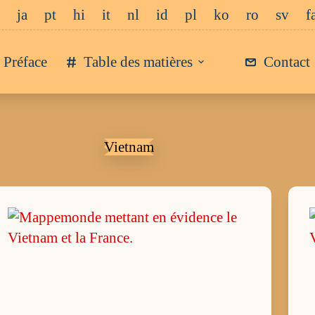
ja
pt
hi
it
nl
id
pl
ko
ro
sv
f
Préface
Table des matières
Contact
Vietnam