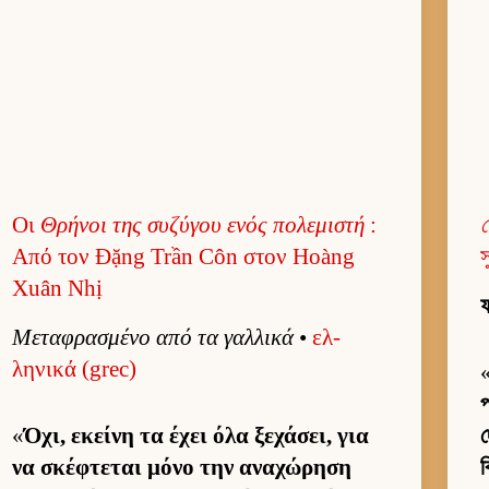
Οι
Θρήνοι της συζύγου ενός πολεμιστή
:
য
Από τον Đặng Trần Côn στον Hoàng
স
Xuân Nhị
ফ
Μεταφρασμένο από τα γαλ­λικά
•
ελ­
ληνικά (grec)
প
«
Όχι, εκείνη τα έχει όλα ξεχάσει, για
দ
να σκέφτεται μόνο την αναχώρηση
ব