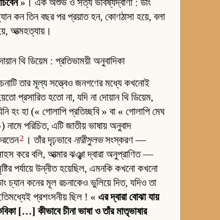
াঁচবেন
»। এক অশুভ ও সত্য ভবিষ্যদ্বাণী : ডাং
্যান কন তিন বছর পর প্রয়াত হন, কোণঠাসা হয়ে, বলা
য়, আত্মহত্যায়।
োয়ান থি ডিয়েম : প্রতিভাময়ী অনুবাদিকা
চনাটি তার মূল্য সত্ত্বেও জনগণের মধ্যে কখনোই
য়তো প্রসারিত হতো না, যদি না দোয়ান থি ডিয়েম,
িনি হং হা (« গোলাপি প্রতিচ্ছবি » বা « গোলাপি মেঘ
) নামে পরিচিত, এটি জাতীয় ভাষায় অনুবাদ
2
করতেন
। তাঁর দৃঢ়ভাবে
নারীসুলভ
সংস্করণ —
াহস করে বলি, আত্মার ঝঞ্ঝা দ্বারা অনুপ্রাণিত —
ৃষ্টির পর্যায়ে উন্নীত হয়েছিল, এমনকি কখনো কখনো
াং চ্যান কনের মূল রচনাকেও ভুলিয়ে দিত, যদিও তা
তিমধ্যেই প্রশংসনীয় ছিল ! «
এর দ্বারা বোঝা যায়
বিকা […] কীভাবে চীনা ভাষা ও তাঁর মাতৃভাষার