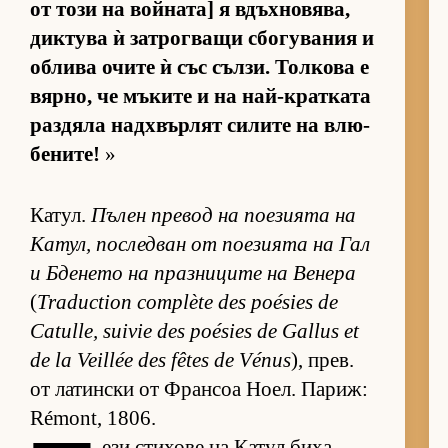
от този на вой­на­та] я вдъх­но­вя­ва,
дик­тува ѝ зат­рог­ващи сбо­гу­ва­ния и
об­лива очите ѝ със съл­зи. Тол­кова е
вяр­но, че мъ­ките и на най-крат­ката
раз­дяла над­х­вър­лят си­лите на влю­
бе­ни­те!
»
Ка­тул.
Пъ­лен пре­вод на по­е­зи­ята на
Ка­тул, пос­лед­ван от по­е­зи­ята на Гал
и Бде­нето на праз­ни­ците на Ве­нера
(
Traduction complète des poésies de
Catulle, suivie des poésies de Gallus et
de la Veillée des fêtes de Vénus
), прев.
от ла­тин­ски от Фран­соа Но­ел. Па­риж:
Rémont, 1806.
ези сти­хове на Ка­тул биха