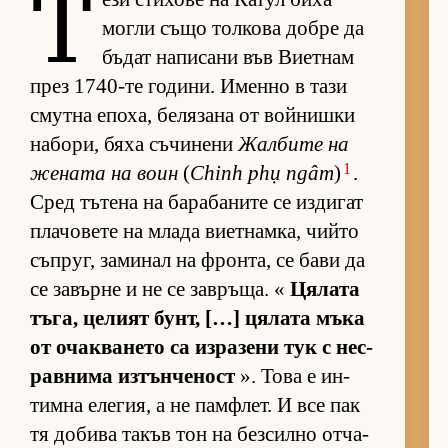
Т
могли също тол­кова добре да
бъ­дат на­пи­сани във Ви­ет­нам
през 1740-те го­ди­ни. Именно в тази
смутна епо­ха, бе­ля­зана от вой­нишки
на­бо­ри, бяха съ­чи­нени
Жал­бите на
1
же­ната на воин
(
Chinh phụ ngâm
)
.
Сред тъ­тена на ба­ра­ба­ните се из­ди­гат
пла­чо­вете на млада ви­ет­нам­ка, чийто
съп­руг, за­ми­нал на фрон­та, се бави да
се за­върне и не се зав­ръ­ща. «
Ця­лата
тъ­га, це­лият бунт, […] ця­лата мъка
от очак­ва­нето са из­ра­зени тук с нес­
рав­нима из­тън­че­ност
». Това е ин­
тимна еле­гия, а не пам­ф­лет. И все пак
тя до­бива та­къв тон на без­силно от­ча­