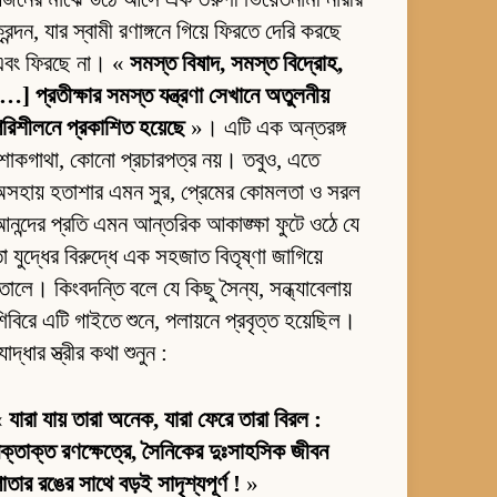
্রন্দন, যার স্বামী রণাঙ্গনে গিয়ে ফিরতে দেরি করছে
এবং ফিরছে না। «
সমস্ত বিষাদ, সমস্ত বিদ্রোহ,
…] প্রতীক্ষার সমস্ত যন্ত্রণা সেখানে অতুলনীয়
রিশীলনে প্রকাশিত হয়েছে
»। এটি এক অন্তরঙ্গ
োকগাথা, কোনো প্রচারপত্র নয়। তবুও, এতে
সহায় হতাশার এমন সুর, প্রেমের কোমলতা ও সরল
নন্দের প্রতি এমন আন্তরিক আকাঙ্ক্ষা ফুটে ওঠে যে
া যুদ্ধের বিরুদ্ধে এক সহজাত বিতৃষ্ণা জাগিয়ে
োলে। কিংবদন্তি বলে যে কিছু সৈন্য, সন্ধ্যাবেলায়
িবিরে এটি গাইতে শুনে, পলায়নে প্রবৃত্ত হয়েছিল।
োদ্ধার স্ত্রীর কথা শুনুন :
«
যারা যায় তারা অনেক, যারা ফেরে তারা বিরল :
ক্তাক্ত রণক্ষেত্রে, সৈনিকের দুঃসাহসিক জীবন
াতার রঙের সাথে বড়ই সাদৃশ্যপূর্ণ !
»