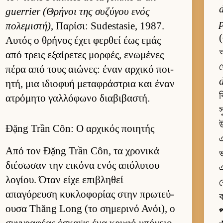
guerrier (Θρήνοι της συζύγου ενός
πολεμιστή)
, Παρίσι: Sudestasie, 1987.
(
Αυ­τός ο θρήνος έχει φερ­θεί έως εμάς
অ
από τρεις εξαί­ρετες μορ­φές, ενωμένες
থ
πέρα από τους αιώνες: έναν αρ­χικό ποι­
ητή, μια ιδιο­φυή μεταφράστρια και έναν
ব
ατρόμητο γαλ­λόφωνο δια­βιβαστή.
উ
Đặng Trần Côn: Ο αρχικός ποιητής
এ
Από τον Đặng Trần Côn, τα χρονικά
ভ
διέσωσαν την ει­κόνα ενός απόλυτου
এ
λογίου. Όταν είχε επιβληθεί
ক
απαγόρευση κυκλοφορίας στην πρωτεύ­
ουσα Thăng Long (το σημερινό Ανόι), ο