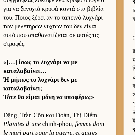
συγ­γραφέας έσκαψε ένα κρυφό υπόγειο
ব
για να ξενυχτά κρυφά κοντά στα βιβλία
চ
του. Ποιος ξέρει αν το ταπεινό λυχνάρι
হ
των μελετηρών νυχτών του δεν εί­ναι
αυτό που απαθανατίζεται σε αυ­τές τις
দ
στροφές:
র
হ
«
[…] ίσως το λυχνάρι να με
য
καταλαβαί­νει…
»
Ή μήπως το λυχνάρι δεν με
καταλαβαί­νει;
স
Τότε θα εί­μαι μόνη να υποφέρω;
»
স
ড
Đặng, Trần Côn και Đoàn, Thị Điểm.
ই
Plaintes d’une
chinh-phou,
femme dont
ক
le mari part pour la guerre, et autres