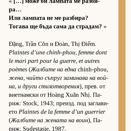
«
[…] може би лам­пата ме раз­би­
ра…
Или лам­пата не ме раз­би­ра?
То­гава ще бъда сама да стра­дам?
»
Đặng, Trần Côn и Đoàn, Thị Điểm.
Plaintes d’une chinh-phou, femme dont
le mari part pour la guerre, et autres
poèmes
(
Жал­бите на една
chinh-phou,
же­на, чийто съп­руг за­ми­нава на вой­
на, и други сти­хот­во­ре­ния
), прев. от
ви­ет­нам­ски от Hoàng Xuân Nhị. Па­
риж: Stock, 1943; пре­изд. под заг­ла­ви­
ето
Plaintes de la femme d’un guerrier
(
Жал­бите на же­ната на воин
), Па­
риж: Sudestasie, 1987.