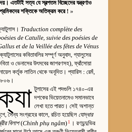
েয়। এতটাই সত্য যে স্বল্পতম বিচ্ছেদের যন্ত্রণাও
্রেমিকদের শক্তিকে অতিক্রম করে !
»
ক্যাটুলাস।
Traduction complète des
poésies de Catulle, suivie des poésies de
Gallus et de la Veillée des fêtes de Vénus
ক্যাটুলাসের কবিতাবলির সম্পূর্ণ অনুবাদ, গ্যালুসের
বিতা ও ভেনাসের উৎসবের জাগরণসহ), ফ্রাঁসোয়া
োয়েল কর্তৃক লাতিন থেকে অনূদিত। প্যারিস : রেমঁ,
১৮০৬।
ক্যা
টুলাসের এই পদগুলি ১৭৪০-এর
দশকের ভিয়েতনামেও সমানভাবে
লেখা হতে পারত। সেই অশান্ত
ুগে, সৈন্য সংগ্রহের কালে, রচিত হয়েছিল
যোদ্ধার
1
্ত্রীর বিলাপ
(
Chinh phụ ngâm
)
। রণদুন্দুভির
র্জনের মাঝে উঠে আসে এক তরুণী ভিয়েতনামী নারীর