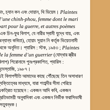
াং, চ্যান কন এবং দোয়ান, থি ডিয়েম।
Plaintes
d’une chinh-phou, femme dont le mari
part pour la guerre, et autres poèmes
এক চিন-ফুর বিলাপ, যে নারীর স্বামী যুদ্ধে যায়, এবং
ন্যান্য কবিতা), হোয়াং সুয়ান নি কর্তৃক ভিয়েতনামী
েকে অনূদিত। প্যারিস : স্টক, ১৯৪৩ ;
Plaintes
de la femme d’un guerrier
(যোদ্ধার স্ত্রীর
িলাপ) শিরোনামে পুনঃপ্রকাশিত, প্যারিস :
সুদেস্তাজি, ১৯৮৭।
এই বিলাপগীতি আমাদের কাছে পৌঁছেছে তিন অসাধারণ
্যক্তিত্বের মাধ্যমে, যারা শতাব্দীর সীমা পেরিয়ে
একত্রিত হয়েছেন : একজন আদি কবি, একজন
্রতিভাময়ী অনুবাদিকা এবং একজন নির্ভীক ফরাসিভাষী
সেতুবন্ধক।