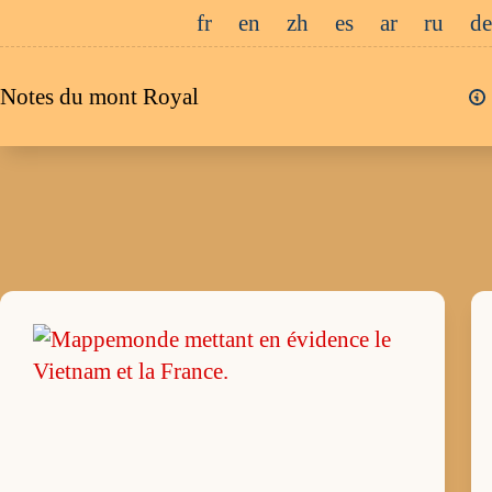
Passer
fr
en
zh
es
ar
ru
de
au
contenu
Notes du mont Royal