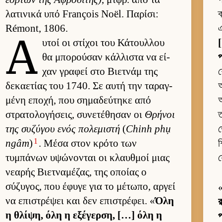
λατινικά υπό François Noël. Παρίσι:
ক
Rémont, 1806.
Α
υ­τοί οι στίχοι του Κάτουλ­λου
[
θα μπορού­σαν κάλ­λιστα να εί­
প
χαν γραφεί στο Βιετ­νάμ της
শ
δεκαετίας του 1740. Σε αυτή την ταραγ­
অ
μένη εποχή, που σημαδεύ­τηκε από
আ
στρατολογήσεις, συνετέθησαν οι
Θρήνοι
ত
της συζύγου ενός πολεμιστή
(
Chinh phụ
ত
1
ngâm
)
. Μέσα στον κρότο των
শ
τυμπάνων υψώνονται οι κλαυθ­μοί μιας
য
νεαρής Βιετ­ναμέζας, της οποίας ο
σύζυγος, που έφυγε για το μέτωπο, αρ­γεί
να επιστρέψει και δεν επιστρέφει. «
Όλη
র
η θλίψη, όλη η εξέγερ­ση, […] όλη η
প