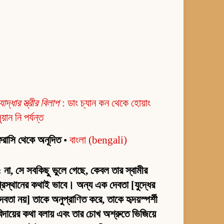
োদ্ধার স্ত্রীর বিলাপ
: ডাং চ্যান কন থেকে হোয়াং
ুয়ান নি পর্যন্ত
রাসি থেকে অনূদিত
•
বাংলা (bengali)
«
না, সে সবকিছু ভুলে গেছে, কেবল তার স্বামীর
্রস্থানের কথাই ভাবে। অন্য এক দেবতা [যুদ্ধের
েবতা নয়] তাকে অনুপ্রাণিত করে, তাকে হৃদয়স্পর্শী
িদায়ের কথা বলায় এবং তার চোখ অশ্রুতে ভিজিয়ে