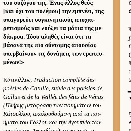
του συζύγου της. Ένας άλ­λος θεός
দ
[και όχι του πολέμου] την εμπνέει, της
প
υπαγορεύει συγκινητικούς αποχαι­
ρετισμούς και λού­ζει τα μάτια της με
δάκρυα. Τόσο αληθές εί­ναι ότι τα
βάσανα της πιο σύντομης απου­σίας
υπερ­βαί­νουν τις δυνάμεις των ερωτευ­
(
μένων!
»
ক
ন
Κάτουλ­λος.
Traduction complète des
poésies de Catulle, suivie des poésies de
Gallus et de la Veillée des fêtes de Vénus
(Πλήρης μετάφραση των ποι­ημάτων του
Κάτουλ­λου, ακολου­θού­μενη από τα ποι­
য
ήματα του Γάλ­λου και την Αγρυπνία των
স
εορ­τών της Αφροδίτης)
, μτ­φρ. από τα
গ