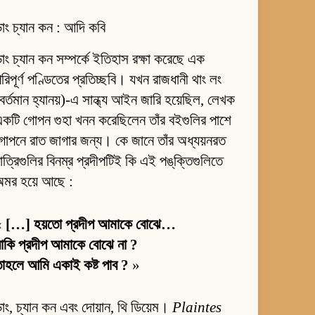
াং চ্যান কন : আদি কবি
াং চ্যান কন সম্পর্কে ইতিহাস রক্ষা করেছে এক
রিপূর্ণ পণ্ডিতের প্রতিচ্ছবি। যখন রাজধানী থাং লং
বর্তমান হ্যানয়)-এ সান্ধ্য আইন জারি হয়েছিল, লেখক
কটি গোপন গুহা খনন করেছিলেন তাঁর বইগুলির পাশে
োপনে রাত জাগার জন্য। কে জানে তাঁর অধ্যয়নরত
াত্রিগুলির বিনম্র প্রদীপটিই কি এই পঙ্‌ক্তিগুলিতে
অমর হয়ে আছে :
«
[…] হয়তো প্রদীপ আমাকে বোঝে…
াকি প্রদীপ আমাকে বোঝে না ?
াহলে আমি একাই কষ্ট পাব ?
»
াং, চ্যান কন এবং দোয়ান, থি ডিয়েম।
Plaintes