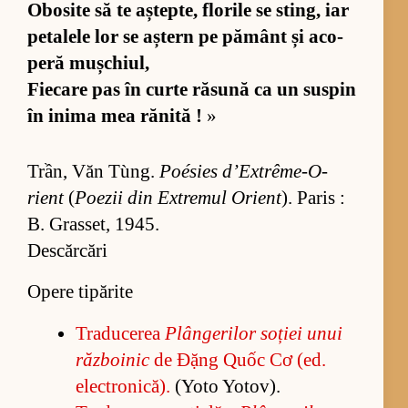
Obo­site să te aș­tep­te, flo­rile se sting, iar
pe­ta­lele lor se aș­tern pe pământ și aco­
peră mu­ș­chiul,
Fi­e­care pas în curte ră­sună ca un sus­pin
în inima mea ră­nită !
»
Trần, Văn Tùng.
Poé­sies d’Ex­trê­me-O­
rient
(
Po­e­zii din Ex­tre­mul Orient
). Pa­ris :
B. Gras­set, 1945.
Descărcări
Opere tipărite
Tra­du­ce­rea
Plân­ge­ri­lor so­ției unui
răz­bo­i­nic
de Đặng Quốc Cơ (ed.
elec­tro­ni­că).
(Yoto Yo­to­v).