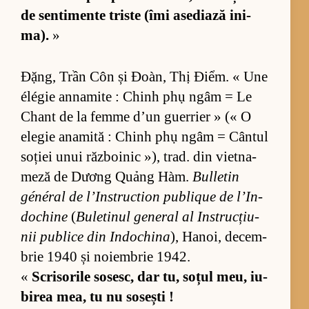
de sen­ti­mente triste (îmi ase­di­ază ini­
ma).
»
Đặng, Trần Côn și Đoàn, Thị Điểm. « Une
élégie an­na­mite : Chinh phụ ngâm = Le
Chant de la femme d’un gu­er­rier » (« O
ele­gie ana­mită : Chinh phụ ngâm = Cân­tul
so­ției unui răz­bo­i­nic »), trad. din vi­et­na­
meză de Dương Quảng Hàm.
Bu­l­le­tin
général de l’In­struc­tion pu­bli­que de l’In­
do­chine
(
Bu­le­ti­nul ge­ne­ral al In­struc­țiu­
nii pu­blice din In­do­china
), Ha­noi, de­cem­
brie 1940 și no­iem­brie 1942.
«
Scri­so­rile so­sesc, dar tu, so­țul meu, iu­
bi­rea mea, tu nu so­sești !