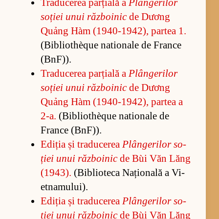
Tra­du­ce­rea par­ți­ală a
Plân­ge­ri­lor
so­ției unui răz­bo­i­nic
de Dương
Quảng Hàm (1940-1942), par­tea 1.
(Bi­bli­othèque na­tio­nale de France
(BnF)).
Tra­du­ce­rea par­ți­ală a
Plân­ge­ri­lor
so­ției unui răz­bo­i­nic
de Dương
Quảng Hàm (1940-1942), par­tea a
2-a.
(Bi­bli­othèque na­tio­nale de
France (BnF)).
Edi­ția și tra­du­ce­rea
Plân­ge­ri­lor so­
ției unui răz­bo­i­nic
de Bùi Văn Lăng
(1943).
(Bi­bli­o­teca Na­țio­nală a Vi­
et­na­mu­lui).
Edi­ția și tra­du­ce­rea
Plân­ge­ri­lor so­
ției unui răz­bo­i­nic
de Bùi Văn Lăng