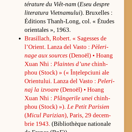
téra­ture du Vi­êt-nam
(
Eseu des­pre
li­te­ra­tura Vi­et­na­mu­lui
). Bru­xel­les :
Édi­tions Than­h-Long, col. « Étu­des
orien­ta­les », 1963.
Bra­sil­la­ch, Ro­bert. « Sa­ges­ses de
l’O­rient. Lanza del Vasto :
Pèle­ri­
nage aux so­ur­ces
(De­noël) • Hoang
Xuan Nhi :
Plain­tes d’une
chin­h-
phou (S­to­ck) » (« În­țe­lep­ciuni ale
Orien­tu­lui. Lanza del Vasto :
Pe­le­ri­
naj la iz­voare
(De­noël) • Hoang
Xuan Nhi :
Plân­ge­rile unei
chin­h-
phou (S­to­ck) »).
Le Pe­tit Pa­ri­sien
(
Mi­cul Pa­ri­zian
), Pa­ris, 29 de­cem­
brie 1943.
(Bi­bli­othèque na­tio­nale