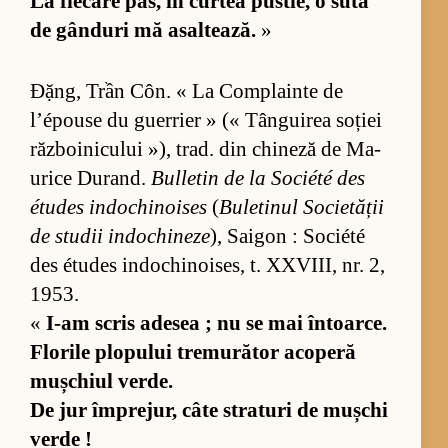
La fi­e­care pas, în cur­tea pus­tie, o sută
de gân­duri mă asal­tea­ză.
»
Đặng, Trần Côn. « La Com­plainte de
l’épo­use du gu­er­rier » (« Tân­gu­i­rea so­ției
răz­bo­i­ni­cu­lui »), trad. din chi­neză de Ma­
u­rice Du­rand.
Bu­l­le­tin de la So­ci­été des
étu­des in­do­chi­no­i­ses
(
Bu­le­ti­nul So­ci­e­tă­ții
de stu­dii in­do­chi­neze
), Sai­gon : So­ci­été
des étu­des in­do­chi­no­i­ses, t. XXVI­II, nr. 2,
1953.
«
I-am scris ade­sea ; nu se mai în­toar­ce.
Flo­rile plo­pu­lui tre­mu­ră­tor aco­peră
mu­ș­chiul ver­de.
De jur îm­pre­jur, câte stra­turi de mu­șchi
verde !