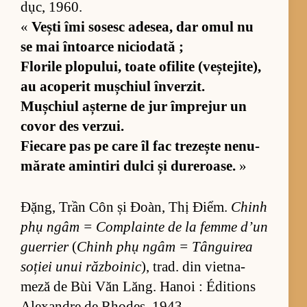
dục, 1960.
«
Vești îmi so­sesc ade­sea, dar omul nu
se mai în­toarce nici­o­dată ;
Flo­rile plo­pu­lui, toate ofi­lite (veș­te­ji­te),
au aco­pe­rit mu­ș­chiul în­ver­zit.
Mu­ș­chiul aș­terne de jur îm­pre­jur un
co­vor des ver­zui.
Fi­e­care pas pe care îl fac tre­zește ne­nu­
mă­rate amin­tiri dulci și du­re­roa­se.
»
Đặng, Trần Côn și Đoàn, Thị Điểm.
Chinh
phụ ngâm = Com­plainte de la femme d’un
gu­er­rier
(
Chinh phụ ngâm = Tân­gu­i­rea
so­ției unui răz­bo­i­nic
), trad. din vi­et­na­
meză de Bùi Văn Lăng. Ha­noi : Édi­tions
Ale­xan­dre de Rho­des, 1943.