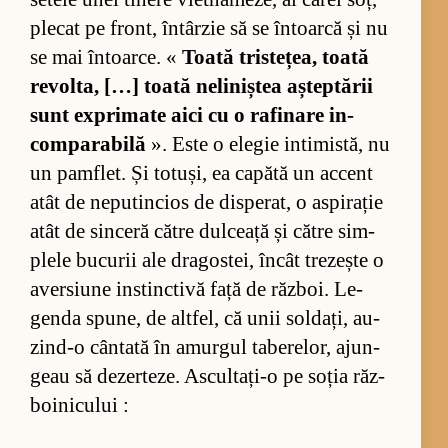
ple­cat pe front, în­târ­zie să se în­toarcă și nu
se mai în­toar­ce. «
Toată tris­te­țea, toată
re­vol­ta, […] toată ne­li­niș­tea aș­tep­tă­rii
sunt ex­pri­mate aici cu o ra­fi­nare in­
com­pa­ra­bilă
». Este o ele­gie in­ti­mis­tă, nu
un pam­flet. Și to­tuși, ea ca­pătă un ac­cent
atât de ne­pu­tin­cios de dis­pe­rat, o as­pi­ra­ție
atât de sin­ceră că­tre dul­ceață și că­tre sim­
plele bu­cu­rii ale dra­gos­tei, în­cât tre­zește o
aver­siune in­s­tinc­tivă față de răz­boi. Le­
genda spu­ne, de alt­fel, că unii sol­dați, au­
zin­d-o cân­tată în amur­gul ta­be­re­lor, ajun­
geau să dez­er­te­ze. As­cul­ta­ți-o pe so­ția răz­
bo­i­ni­cu­lui :