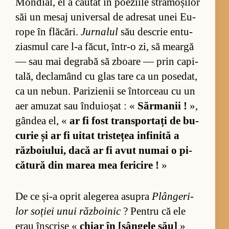
Mondi­al, el a că­u­tat în po­e­zi­ile stră­mo­și­lor
săi un me­saj uni­ver­sal de adre­sat unei Eu­
rope în flă­cări.
Jurnalul
său des­crie en­tu­
zi­as­mul care l-a fă­cut, în­tr-o zi, să me­argă
— sau mai de­grabă să zbo­are — prin ca­pi­
ta­lă, de­clamând cu glas tare ca un po­se­dat,
ca un ne­bun. Pa­ri­zie­nii se în­torceau cu un
aer amu­zat sau în­dui­o­șat : «
Săr­ma­nii !
»,
gân­dea el, «
ar fi fost trans­por­tați de bu­
cu­rie și ar fi ui­tat tris­te­țea in­fi­nită a
răz­bo­i­u­lui, dacă ar fi avut nu­mai o pi­
că­tură din ma­rea mea fe­ri­cire !
»
De ce și-a oprit ale­ge­rea asu­pra
Plân­ge­ri­
lor so­ției unui răz­bo­i­nic
? Pen­tru că ele
erau în­scrise «
chiar în [sân­gele său]
»