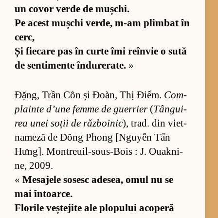
un co­vor verde de mu­șchi.
Pe acest mu­șchi ver­de, m-am plim­bat în
cerc,
Și fi­e­care pas în curte îmi re­în­vie o sută
de sen­ti­mente în­du­re­ra­te.
»
Đặng, Trần Côn și Đoàn, Thị Điểm.
Com­
plainte d’une femme de gu­er­rier
(
Tân­gu­i­
rea unei so­ții de răz­bo­i­nic
), trad. din vi­et­
na­meză de Đông Phong [N­gu­yễn Tấn
Hưn­g]. Montre­ui­l-so­us-Bois : J. Ou­ak­ni­
ne, 2009.
«
Me­sa­jele so­sesc ade­sea, omul nu se
mai în­toar­ce.
Flo­rile veș­te­jite ale plo­pu­lui aco­peră