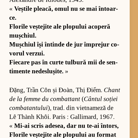
«
Veș­tile plea­că, omul nu se mai în­toar­
ce.
Flo­rile veș­te­jite ale plo­pu­lui aco­peră
mu­ș­chiul.
Mu­ș­chiul își în­tinde de jur îm­pre­jur co­
vo­rul ver­zui.
Fi­e­care pas în curte tul­bură mii de sen­
ti­mente ne­de­slu­și­te.
»
Đặng, Trần Côn și Đoàn, Thị Điểm.
Chant
de la femme du com­bat­tant
(
Cân­tul so­ției
com­ba­tan­tu­lui
), trad. din vi­et­na­meză de
Lê Thành Khôi. Pa­ris : Gal­li­mard, 1967.
«
Mi-ai scris ade­sea, dar nu te-ai în­tors,
Flo­rile veș­te­jite ale plo­pu­lui au for­mat