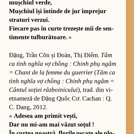
mu­ș­chiul ver­de,
Mu­ș­chiul își în­tinde de jur îm­pre­jur
stra­turi ver­zui.
Fi­e­care pas în curte tre­zește mii de sen­
ti­mente tul­bu­ră­toa­re.
»
Đặng, Trần Côn și Đoàn, Thị Điểm.
Tâm
ca tình nghĩa vợ chồng : Chinh phụ ngâm
= Chant de la femme du gu­er­rier
(
Tâm ca
tình nghĩa vợ chồng : Chinh phụ ngâm =
Cân­tul so­ției răz­bo­i­ni­cu­lui
), trad. din vi­
et­na­meză de Đặng Quốc Cơ. Ca­chan : Q.
C. Dang, 2012.
«
Ade­sea am pri­mit vești,
Dar nu mi-am mai vă­zut so­țul !
În cur­tea noas­tră, flo­rile us­cate ale plo­