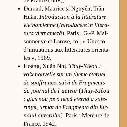
de France (BnF)).
Du­rand, Ma­u­rice și Ngu­yễn, Trần
Huân.
In­tro­duc­tion à la lit­téra­ture
vi­et­na­mienne
(
In­tro­du­cere în li­te­ra­
tura vi­et­na­meză
). Pa­ris : G.-P. Mai­
son­ne­uve et La­ro­se, col. « Une­sco
d’i­ni­ti­a­tions aux lit­téra­tu­res orien­ta­
les », 1969.
Hoàng, Xuân Nhị.
Thuy-Kiêou :
voix no­u­velle sur un thème éter­nel
de so­uffran­ce, suivi de Frag­ments
du jo­ur­nal de l’a­u­teur
(
Thuy-Kiêou
: glas nou pe o temă eternă a su­fe­
rin­ței, ur­mat de Frag­mente din jur­
na­lul au­to­ru­lui
). Pa­ris : Mer­cure de
Fran­ce, 1942.