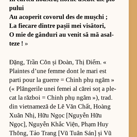
pu­lui
Au aco­pe­rit co­vo­rul des de mu­șchi ;
La fi­e­care din­tre pa­șii mei vi­să­to­ri,
O mie de gân­duri au ve­nit să mă asal­
teze !
»
Đặng, Trần Côn și Đoàn, Thị Điểm. «
Plain­tes d’une femme dont le mari est
parti pour la gu­erre = Chinh phụ ngâm »
(« Plân­ge­rile unei fe­mei al că­rei soț a ple­
cat la răz­boi = Chinh phụ ngâm »), trad.
din vi­et­na­meză de Lê Văn Chất, Hoàng
Xuân Nhị, Hữu Ngọc [N­gu­yễn Hữu
Ngọc], Ngu­yễn Khắc Vi­ện, Phạm Huy
Thông, Tảo Trang [Vũ Tuân Sán] și Vũ