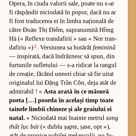
Ope­ra, în ciuda va­lo­rii sa­le, poate nu s-ar
fi răs­pân­dit nici­o­dată în po­por, dacă nu ar
fi fost tra­du­ce­rea ei în limba na­țio­nală de
că­tre Đoàn Thị Điểm, su­pra­nu­mită Hồng
Hà (« Re­flexe tran­da­fi­rii » sau « Nor tran­
2
da­fi­riu »)
. Ver­siu­nea sa ho­tă­rât
feminină
— in­spi­ra­tă, dacă în­drăz­nesc să spun, din
furt­u­nile su­fle­tu­lui — s-a ri­di­cat la ran­gul
de cre­a­ție, fă­când une­ori chiar să fie ui­tat
ori­gi­na­lul lui Đặng Trần Côn, deja atât de
ad­mi­ra­bil ! «
Asta arată în ce mă­sură
po­eta […] po­seda în ace­lași timp toate
tai­nele lim­bii chi­neze și ale gra­i­u­lui ei
na­tal.
» Nici­o­dată mai îna­inte me­trul
song
thất lục bát
(« dublu șap­te, șa­se, opt »),
atât de pro­pice no­bi­lei me­lan­co­lii, nu fu­