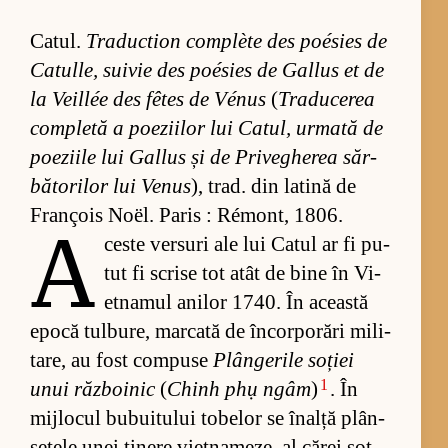
Ca­tul.
Tra­duc­tion com­plète des poé­sies de
Ca­tul­le, sui­vie des poé­sies de Gal­lus et de
la Ve­il­lée des fêtes de Vé­nus
(
Tra­du­ce­rea
com­pletă a po­e­zi­i­lor lui Ca­tul, ur­mată de
po­e­zi­ile lui Gal­lus și de Pri­ve­ghe­rea săr­
bă­to­ri­lor lui Ve­nus
), trad. din la­tină de
François Noël. Pa­ris : Ré­mont, 1806.
A
ceste ver­suri ale lui Ca­tul ar fi pu­
tut fi scrise tot atât de bine în Vi­
et­na­mul ani­lor 1740. În această
epocă tul­bu­re, mar­cată de în­cor­po­rări mi­li­
ta­re, au fost com­puse
Plân­ge­rile so­ției
1
unui răz­bo­i­nic
(
Chinh phụ ngâm
)
. În
mij­lo­cul bu­bu­i­tu­lui to­be­lor se îna­lță plân­
se­tele unei ti­nere vi­et­na­meze, al că­rei soț,