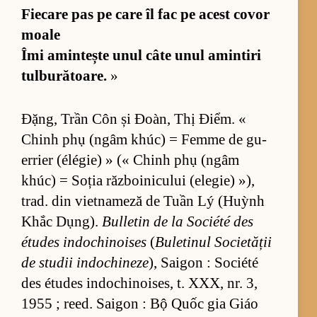
Fi­e­care pas pe care îl fac pe acest co­vor
moale
Îmi amin­tește unul câte unul amin­tiri
tul­bu­ră­toa­re.
»
Đặng, Trần Côn și Đoàn, Thị Điểm. «
Chinh phụ (n­gâm khúc) = Femme de gu­
er­rier (élégie) » (« Chinh phụ (n­gâm
khúc) = So­ția răz­bo­i­ni­cu­lui (e­le­gie) »),
trad. din vi­et­na­meză de Tuần Lý (Huỳnh
Khắc Dụn­g).
Bu­l­le­tin de la So­ci­été des
étu­des in­do­chi­no­i­ses
(
Bu­le­ti­nul So­ci­e­tă­ții
de stu­dii in­do­chi­neze
), Sai­gon : So­ci­été
des étu­des in­do­chi­no­i­ses, t. XXX, nr. 3,
1955 ; re­ed. Sai­gon : Bộ Quốc gia Giáo