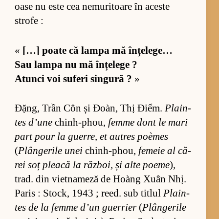
oase nu este cea ne­mu­ri­toare în aceste
strofe :
«
[…] poate că lampa mă în­țe­le­ge…
Sau lampa nu mă în­țe­lege ?
Atunci voi su­feri sin­gură ?
»
Đặng, Trần Côn și Đoàn, Thị Điểm.
Plain­
tes d’une
chin­h-phou,
femme dont le mari
part pour la gu­er­re, et au­tres poè­mes
(
Plân­ge­rile unei
chin­h-phou,
fe­meie al că­
rei soț pleacă la răz­boi, și alte po­eme
),
trad. din vi­et­na­meză de Hoàng Xuân Nhị.
Pa­ris : Sto­ck, 1943 ; re­ed. sub ti­tlul
Plain­
tes de la femme d’un gu­er­rier
(
Plân­ge­rile