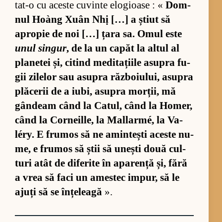
ta­t-o cu aceste cu­vinte elo­gi­oase : «
Dom­
nul Hoàng Xuân Nhị […] a știut să
apro­pie de noi […] țara sa. Omul este
unul sin­gur
, de la un ca­păt la al­tul al
pla­ne­tei și, ci­tind me­di­ta­ți­ile asu­pra fu­
gii zi­le­lor sau asu­pra răz­bo­i­u­lui, asu­pra
plă­ce­rii de a iu­bi, asu­pra mor­ții, mă
gân­deam când la Ca­tul, când la Ho­mer,
când la Cor­ne­il­le, la Mal­lar­mé, la Va­
léry. E fru­mos să ne amin­tești aceste nu­
me, e fru­mos să știi să unești două cul­
turi atât de di­fe­rite în apa­rență și, fără
a vrea să faci un ames­tec im­pur, să le
ajuți să se în­țe­leagă
».