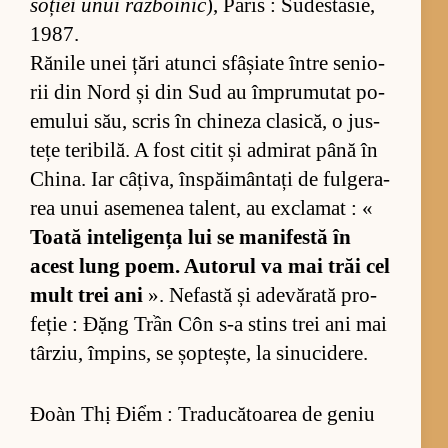
so­ției unui răz­bo­i­nic
), Pa­ris : Su­des­ta­sie,
1987.
Ră­nile unei țări atunci sfâși­ate în­tre se­ni­o­
rii din Nord și din Sud au îm­pru­mu­tat po­
e­mu­lui său, scris în chi­neza cla­si­că, o jus­
tețe te­ri­bi­lă. A fost ci­tit și ad­mi­rat până în
Chi­na. Iar câ­ți­va, în­spă­i­mân­tați de ful­ge­ra­
rea unui ase­me­nea ta­lent, au ex­cla­mat : «
Toată in­te­li­gența lui se ma­ni­festă în
acest lung po­em. Au­to­rul va mai trăi cel
mult trei ani
». Ne­fastă și ade­vă­rată pro­
fe­ție : Đặng Trần Côn s-a stins trei ani mai
târ­ziu, îm­pins, se șop­teș­te, la si­nu­ci­de­re.
Đoàn Thị Điểm : Traducătoarea de geniu