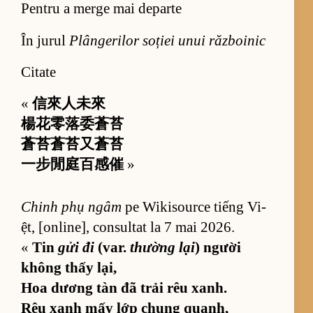
Pentru a merge mai departe
În jurul
Plângerilor soției unui războinic
Citate
«
信來人未來
楊花零落委蒼苔
蒼苔蒼苔又蒼苔
一步閒庭百感催
»
Chinh phụ ngâm
pe Wi­ki­so­urce ti­ếng Vi­
ệt, [on­li­ne], con­sul­tat la 7 mai 2026.
«
Tin
gửi đi
(var.
thường lại
) người
không thấy lại,
Hoa dương tàn đã trải rêu xanh.
Rêu xanh mấy lớp chung quanh,