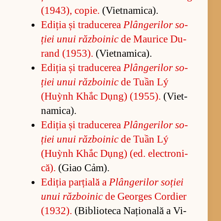
(1943), co­pie.
(Vi­et­na­mi­ca).
Edi­ția și tra­du­ce­rea
Plân­ge­ri­lor so­
ției unui răz­bo­i­nic
de Ma­u­rice Du­
rand (1953).
(Vi­et­na­mi­ca).
Edi­ția și tra­du­ce­rea
Plân­ge­ri­lor so­
ției unui răz­bo­i­nic
de Tuần Lý
(Huỳnh Khắc Dụng) (1955).
(Vi­et­
na­mi­ca).
Edi­ția și tra­du­ce­rea
Plân­ge­ri­lor so­
ției unui răz­bo­i­nic
de Tuần Lý
(Huỳnh Khắc Dụng) (ed. elec­tro­ni­
că).
(Giao Cảm).
Edi­ția par­ți­ală a
Plân­ge­ri­lor so­ției
unui răz­bo­i­nic
de Ge­or­ges Cor­dier
(1932).
(Bi­bli­o­teca Na­țio­nală a Vi­