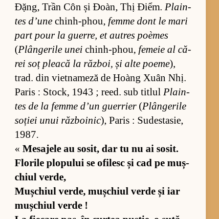
Đặng, Trần Côn și Đoàn, Thị Điểm.
Plain­
tes d’une
chin­h-phou,
femme dont le mari
part pour la gu­er­re, et au­tres poè­mes
(
Plân­ge­rile unei
chin­h-phou,
fe­meie al că­
rei soț pleacă la răz­boi, și alte po­eme
),
trad. din vi­et­na­meză de Hoàng Xuân Nhị.
Pa­ris : Sto­ck, 1943 ; re­ed. sub ti­tlul
Plain­
tes de la femme d’un gu­er­rier
(
Plân­ge­rile
so­ției unui răz­bo­i­nic
), Pa­ris : Su­des­ta­sie,
1987.
«
Me­sa­jele au so­sit, dar tu nu ai so­sit.
Flo­rile plo­pu­lui se ofi­lesc și cad pe mu­ș­
chiul ver­de,
Mu­ș­chiul ver­de, mu­ș­chiul verde și iar
mu­ș­chiul verde !