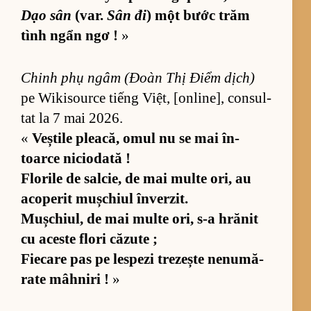
Dạo sân
(var.
Sân đi
) một bước trăm
tình ngẩn ngơ !
»
Chinh phụ ngâm (Đoàn Thị Điểm dịch)
pe Wi­ki­so­urce ti­ếng Vi­ệt, [on­li­ne], con­sul­
tat la 7 mai 2026.
«
Veș­tile plea­că, omul nu se mai în­
toarce nici­o­dată !
Flo­rile de sal­cie, de mai multe ori, au
aco­pe­rit mu­ș­chiul în­ver­zit.
Mu­ș­chiul, de mai multe ori, s-a hră­nit
cu aceste flori că­zute ;
Fi­e­care pas pe les­pezi tre­zește ne­nu­mă­
rate mâh­niri !
»