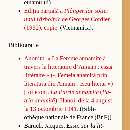
et­na­mu­lui).
Edi­ția par­ți­ală a
Plân­ge­ri­lor so­ției
unui răz­bo­i­nic
de Ge­or­ges Cor­dier
(1932), co­pie.
(Vi­et­na­mi­ca).
Bibliografie
Ano­nim. « La Femme an­na­mite à
tra­vers la lit­téra­ture d’An­nam : es­sai
lit­téraire » (« Fe­meia ana­mită prin
li­te­ra­tura din An­nam : eseu li­te­rar »)
[fo­i­le­ton].
La Pa­trie an­na­mite
(
Pa­
tria ana­mită
), Ha­noi, de la 4 au­gust
la 13 oc­tom­brie 1941.
(Bi­bli­
othèque na­tio­nale de France (BnF)).
Ba­ru­ch, Jac­qu­es.
Es­sai sur la lit­