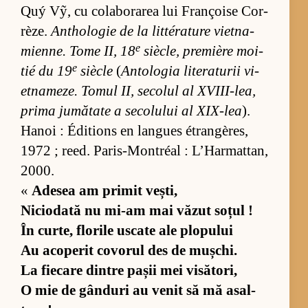
Quý Vỹ, cu co­la­bo­ra­rea lui Franço­ise Cor­
rèze.
An­tho­lo­gie de la lit­téra­ture vi­et­na­
e
mien­ne. Tome II, 18
si­ècle, pre­mi­ère mo­i­
e
tié du 19
si­ècle
(
An­to­lo­gia li­te­ra­tu­rii vi­
et­na­meze. To­mul II, se­co­lul al XVI­II-lea,
prima ju­mă­tate a se­co­lu­lui al XI­X-lea
).
Ha­noi : Édi­tions en lan­gues étran­gères,
1972 ; re­ed. Pa­ris-Montréal : L’Har­mat­tan,
2000.
«
Ade­sea am pri­mit vești,
Nici­o­dată nu mi-am mai vă­zut so­țul !
În cur­te, flo­rile us­cate ale plo­pu­lui
Au aco­pe­rit co­vo­rul des de mu­șchi.
La fi­e­care din­tre pa­șii mei vi­să­to­ri,
O mie de gân­duri au ve­nit să mă asal­