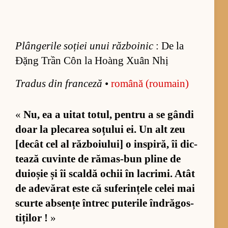
Plângerile soției unui războinic
: De la
Đặng Trần Côn la Hoàng Xuân Nhị
Tra­dus din fran­ceză
•
ro­mână (ro­u­main)
«
Nu, ea a ui­tat to­tul, pen­tru a se gândi
doar la ple­ca­rea so­țu­lui ei. Un alt zeu
[de­cât cel al răz­bo­i­u­lui] o in­spi­ră, îi dic­
tează cu­vinte de ră­ma­s-bun pline de
dui­o­șie și îi scaldă ochii în la­cri­mi. Atât
de ade­vă­rat este că su­fe­rin­țele ce­lei mai
scurte ab­sențe în­trec pu­te­rile în­dră­gos­
ti­ți­lor !
»