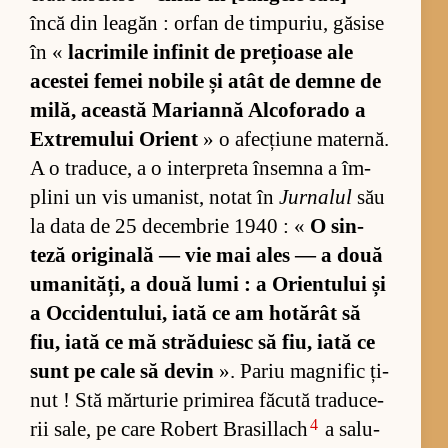
încă din lea­găn : or­fan de tim­pu­riu, gă­sise
în «
la­cri­mile in­fi­nit de pre­ți­oase ale
aces­tei fe­mei no­bile și atât de demne de
mi­lă, această Ma­ri­annă Al­co­fo­rado a
Ex­tre­mu­lui Orient
» o afec­țiune ma­ter­nă.
A o tra­du­ce, a o in­ter­preta în­semna a îm­
plini un vis uma­nist, no­tat în
Jurnalul
său
la data de 25 de­cem­brie 1940 : «
O sin­
teză ori­gi­nală — vie mai ales — a două
uma­ni­tă­ți, a două lumi : a Orien­tu­lui și
a Oc­ci­den­tu­lui, iată ce am ho­tă­rât să
fiu, iată ce mă stră­du­iesc să fiu, iată ce
sunt pe cale să de­vin
». Pa­riu mag­ni­fic ți­
nut ! Stă măr­tu­rie pri­mi­rea fă­cută tra­du­ce­
4
rii sa­le, pe care Ro­bert Bra­sil­lach
a sa­lu­