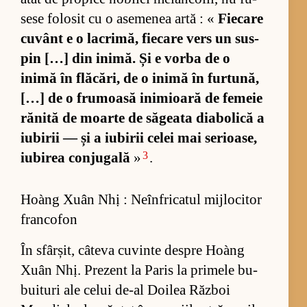
sese fo­lo­sit cu o ase­me­nea artă : «
Fi­e­care
cu­vânt e o la­cri­mă, fi­e­care vers un sus­
pin […] din ini­mă. Și e vorba de o
inimă în flă­că­ri, de o inimă în furt­u­nă,
[…] de o fru­moasă ini­mi­oară de fe­meie
ră­nită de moarte de să­ge­ata di­a­bo­lică a
iu­bi­rii — și a iu­bi­rii ce­lei mai se­ri­oa­se,
3
iu­bi­rea con­ju­gală
»
.
Hoàng Xuân Nhị : Neînfricatul mijlocitor
francofon
În sfâr­șit, câ­teva cu­vinte des­pre Hoàng
Xuân Nhị. Pre­zent la Pa­ris la pri­mele bu­
bu­i­turi ale ce­lui de-al Doi­lea Răz­boi