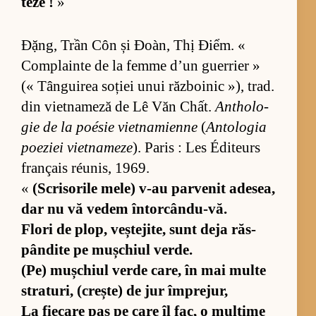
teze !
»
Đặng, Trần Côn și Đoàn, Thị Điểm. «
Com­plainte de la femme d’un gu­er­rier »
(« Tân­gu­i­rea so­ției unui răz­bo­i­nic »), trad.
din vi­et­na­meză de Lê Văn Chất.
An­tho­lo­
gie de la poé­sie vi­et­na­mienne
(
An­to­lo­gia
po­e­ziei vi­et­na­meze
). Pa­ris : Les Édi­te­urs
français réu­nis, 1969.
«
(S­cri­so­rile me­le) v-au par­ve­nit ade­sea,
dar nu vă ve­dem în­torcân­du-vă.
Flori de plop, veș­te­ji­te, sunt deja răs­
pân­dite pe mu­ș­chiul ver­de.
(Pe) mu­ș­chiul verde ca­re, în mai multe
stra­tu­ri, (creș­te) de jur îm­pre­jur,
La fi­e­care pas pe care îl fac, o mul­țime