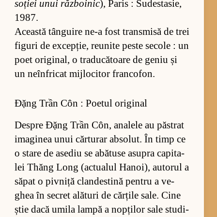
so­ției unui răz­bo­i­nic
), Pa­ris : Su­des­ta­sie,
1987.
Această tân­gu­ire ne-a fost trans­misă de trei
fi­guri de ex­cep­ție, re­u­nite peste se­cole : un
poet ori­gi­nal, o tra­du­că­toare de ge­niu și
un ne­în­fri­cat mij­lo­ci­tor fran­co­fon.
Đặng Trần Côn : Poetul original
Des­pre Đặng Trần Côn, ana­lele au păs­trat
ima­gi­nea unui căr­tu­rar ab­so­lut. În timp ce
o stare de ase­diu se abă­tuse asu­pra ca­pi­ta­
lei Thăng Long (ac­tu­a­lul Ha­no­i), au­to­rul a
să­pat o piv­niță clan­des­tină pen­tru a ve­
ghea în se­cret ală­turi de căr­țile sa­le. Cine
știe dacă umila lampă a nop­ți­lor sale stu­di­