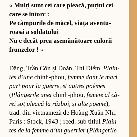
«
Mulți sunt cei care plea­că, pu­țini cei
care se în­torc :
Pe câm­pu­rile de mă­cel, viața aven­tu­
roasă a sol­da­tu­lui
Nu e de­cât prea ase­mă­nă­toare cu­lo­rii
frun­ze­lor !
»
Đặng, Trần Côn și Đoàn, Thị Điểm.
Plain­
tes d’une
chin­h-phou,
femme dont le mari
part pour la gu­er­re, et au­tres poè­mes
(
Plân­ge­rile unei
chin­h-phou,
fe­meie al că­
rei soț pleacă la răz­boi, și alte po­eme
),
trad. din vi­et­na­meză de Hoàng Xuân Nhị.
Pa­ris : Sto­ck, 1943 ; re­ed. sub ti­tlul
Plain­
tes de la femme d’un gu­er­rier
(
Plân­ge­rile