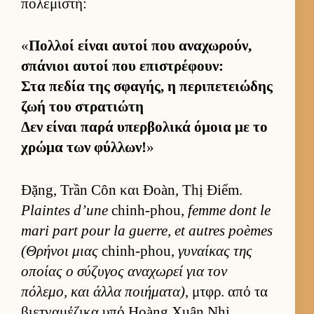
πολεμιστή:
«
Πολ­λοί εί­ναι αυ­τοί που αναχωρούν,
σπάνιοι αυ­τοί που επιστρέφουν:
Στα πεδία της σφαγής, η περιπετειώδης
ζωή του στρατιώτη
Δεν εί­ναι παρά υπερ­βολικά όμοια με το
χρώμα των φύλ­λων!
»
Đặng, Trần Côn και Đoàn, Thị Điểm.
Plaintes d’une
chinh-phou,
femme dont le
mari part pour la guerre, et autres poèmes
(Θρήνοι μιας
chinh-phou,
γυναί­κας της
οποίας ο σύζυγος αναχωρεί για τον
πόλεμο, και άλλα ποι­ήματα)
, μτ­φρ. από τα
βιετ­ναμέζικα υπό Hoàng Xuân Nhị.