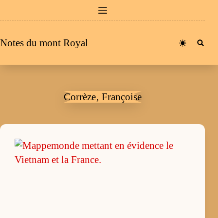
Passer
au
contenu
Notes du mont Royal
Corrèze‚ Françoise