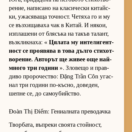
ре­ние, на­пи­сано на кла­си­чески ки­тайс­
ки, ужа­ся­ваща точ­ност. Че­тяха го и му
се въз­хи­ща­ваха чак в Ки­тай. И ня­кои,
из­п­ла­шени от бля­съка на та­къв та­лант,
въз­к­лик­на­ха: «
Ця­лата му ин­те­ли­ген­т­
ност се про­я­вява в това дълго сти­хот­
во­ре­ние. Ав­то­рът ще жи­вее още най-
много три го­дини
». Зло­вещо и прав­
диво про­ро­чес­т­во: Đặng Trần Côn угас­
нал три го­дини по-къс­но, до­ве­ден,
шепне се, до са­мо­у­бийс­т­во.
Đoàn Thị Điểm: Гениалната преводачка
Твор­ба­та, въп­реки сво­ята стой­ност,