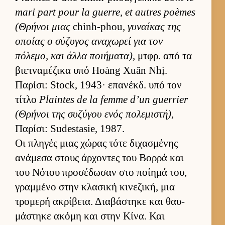
mari part pour la guerre, et autres poèmes
(Θρήνοι μιας
chinh-phou,
γυναί­κας της
οποίας ο σύζυγος αναχωρεί για τον
πόλεμο, και άλλα ποι­ήματα)
, μτ­φρ. από τα
βιετ­ναμέζικα υπό Hoàng Xuân Nhị.
Παρίσι: Stock, 1943· επανέκδ. υπό τον
τίτλο
Plaintes de la femme d’un guerrier
(Θρήνοι της συζύγου ενός πολεμιστή)
,
Παρίσι: Sudestasie, 1987.
Οι πληγές μιας χώρας τότε διχασμένης
ανάμεσα στους άρ­χοντες του Βορρά και
του Νότου προσέδωσαν στο ποί­ημά του,
γραμ­μένο στην κλασική κινεζική, μια
τρομερή ακρίβεια. Δια­βάστηκε και θαυ­
μάστηκε ακόμη και στην Κίνα. Και