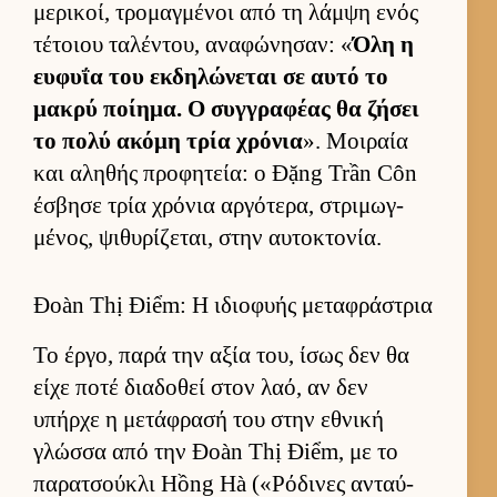
μερικοί, τρομαγ­μένοι από τη λάμψη ενός
τέτοιου ταλέντου, αναφώνησαν: «
Όλη η
ευ­φυΐα του εκ­δηλώνεται σε αυτό το
μακρύ ποί­ημα. Ο συγ­γραφέας θα ζήσει
το πολύ ακόμη τρία χρόνια
». Μοι­ραία
και αληθής προφητεία: ο Đặng Trần Côn
έσβησε τρία χρόνια αρ­γότερα, στριμωγ­
μένος, ψιθυρίζεται, στην αυ­τοκτονία.
Đoàn Thị Điểm: Η ιδιοφυής μεταφράστρια
Το έρ­γο, παρά την αξία του, ίσως δεν θα
είχε ποτέ δια­δοθεί στον λαό, αν δεν
υπήρχε η μετάφρασή του στην εθνική
γλώσσα από την Đoàn Thị Điểm, με το
παρατσού­κλι Hồng Hà («Ρόδινες ανταύ­