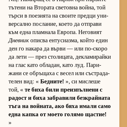
тъ­тени на Вто­рата све­товна вой­на, той
търси в по­е­зи­ята на сво­ите предци уни­
вер­сално пос­ла­ние, ко­ето да от­п­рави
към една плам­нала Ев­ро­па. Не­го­вият
Дневник
описва ен­ту­си­аз­ма, който един
ден го на­кара да върви — или по-скоро
да лети — през сто­ли­ца­та, дек­ла­ми­райки
на глас като об­ла­дан, като луд. Па­ри­
жани се об­ръ­щаха с ве­сел или със­т­ра­да­
те­лен вид: «
Бедните!
», си мис­леше
той, «
те биха били пре­из­пъл­нени с
ра­дост и биха заб­ра­вили без­к­рай­ната
тъга на вой­на­та, ако бяха имали само
една капка от мо­ето го­лямо щас­тие!
»