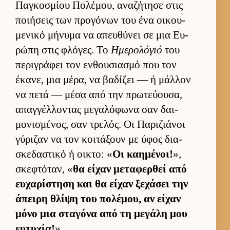
Παγκοσμίου Πολέμου, αναζήτησε στις
ποι­ήσεις των προγόνων του ένα οι­κου­
μενικό μήνυμα να απευ­θύνει σε μια Ευ­
ρώπη στις φλόγες. Το
Ημερολόγιό
του
περιγράφει τον εν­θου­σια­σμό που τον
έκανε, μια μέρα, να βαδίζει — ή μάλ­λον
να πετά — μέσα από την πρωτεύ­ου­σα,
απαγ­γέλ­λοντας μεγαλόφωνα σαν δαι­
μονισμένος, σαν τρελός. Οι Παριζιάνοι
γύριζαν να τον κοι­τάξουν με ύφος δια­
σκεδαστικό ή οι­κτο: «
Οι καη­μένοι!
»,
σκεφτόταν, «
θα εί­χαν μεταφερ­θεί από
ευ­χαρίστηση και θα εί­χαν ξεχάσει την
άπειρη θλίψη του πολέμου, αν εί­χαν
μόνο μια σταγόνα από τη μεγάλη μου
ευ­τυχία!
»