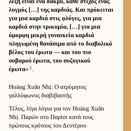
λέξη εί­ναι ένα δάκρυ, κάθε στίχος ένας
λυγ­μός […] της καρ­διάς. Και πρόκει­ται
για μια καρ­διά στις φλόγες, για μια
καρ­διά στην τρικυμία, […] για μια
όμορφη μικρή γυναι­κεία καρ­διά
πληγωμένη θανάσιμα από το δια­βολικό
βέλος του έρωτα — και του πιο
σοβαρού έρωτα, του συζυγικού
3
έρωτα
»
.
Hoàng Xuân Nhị: Ο ατρόμητος
γαλλόφωνος διαβιβαστής
Τέλος, λίγα λόγια για τον Hoàng Xuân
Nhị. Παρών στο Παρίσι κατά τους
πρώτους κρότους του Δευ­τέρου