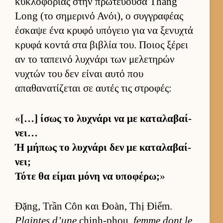
κυκλοφορίας στην πρωτεύ­ουσα Thăng
Long (το σημερινό Ανόι), ο συγ­γραφέας
έσκαψε ένα κρυφό υπόγειο για να ξενυχτά
κρυφά κοντά στα βιβλία του. Ποιος ξέρει
αν το ταπεινό λυχνάρι των μελετηρών
νυχτών του δεν εί­ναι αυτό που
απαθανατίζεται σε αυ­τές τις στροφές:
«
[…] ίσως το λυχνάρι να με καταλαβαί­
νει…
Ή μήπως το λυχνάρι δεν με καταλαβαί­
νει;
Τότε θα εί­μαι μόνη να υποφέρω;
»
Đặng, Trần Côn και Đoàn, Thị Điểm.
Plaintes d’une
chinh-phou,
femme dont le