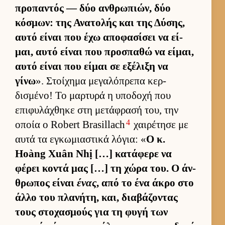
προπαντός — δύο αν­θρωπιών, δύο
κόσμων: της Ανατολής και της Δύσης,
αυτό εί­ναι που έχω αποφασίσει να εί­
μαι, αυτό εί­ναι που προσπαθώ να εί­μαι,
αυτό εί­ναι που εί­μαι σε εξέλιξη να
γίνω
». Στοί­χημα μεγαλόπρεπα κερ­
δισμένο! Το μαρ­τυρά η υποδοχή που
επιφυλάχθηκε στη μετάφρασή του, την
4
οποία ο Robert Brasillach
χαι­ρέτησε με
αυτά τα εγκωμια­στικά λόγια: «
Ο κ.
Hoàng Xuân Nhị […] κατάφερε να
φέρει κοντά μας […] τη χώρα του. Ο άν­
θρωπος εί­ναι
ένας
, από το ένα άκρο στο
άλλο του πλανήτη, και, δια­βάζοντας
τους στοχασμούς για τη φυγή των