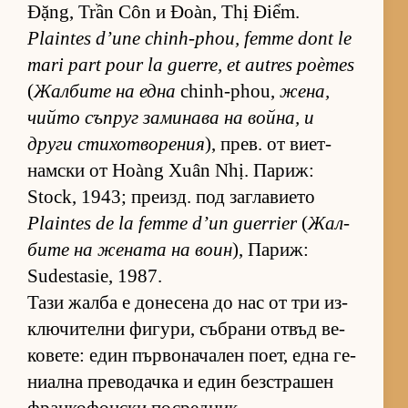
Đặng, Trần Côn и Đoàn, Thị Điểm.
Plaintes d’une chinh-phou, femme dont le
mari part pour la guerre, et autres poèmes
(
Жал­бите на една
chinh-phou,
же­на,
чийто съп­руг за­ми­нава на вой­на, и
други сти­хот­во­ре­ния
), прев. от ви­ет­
нам­ски от Hoàng Xuân Nhị. Па­риж:
Stock, 1943; пре­изд. под заг­ла­ви­ето
Plaintes de la femme d’un guerrier
(
Жал­
бите на же­ната на воин
), Па­риж:
Sudestasie, 1987.
Тази жалба е до­не­сена до нас от три из­
к­лю­чи­телни фи­гу­ри, съб­рани от­въд ве­
ко­ве­те: един пър­во­на­ча­лен по­ет, една ге­
ни­ална пре­во­дачка и един без­стра­шен