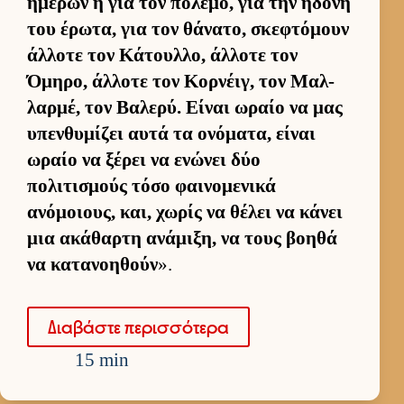
ημερών ή για τον πόλεμο, για την ηδονή
του έρωτα, για τον θάνατο, σκεφτόμουν
άλ­λοτε τον Κάτουλ­λο, άλ­λοτε τον
Όμηρο, άλ­λοτε τον Κορ­νέιγ, τον Μαλ­
λαρ­μέ, τον Βαλερύ. Εί­ναι ωραίο να μας
υπεν­θυμίζει αυτά τα ονόματα, εί­ναι
ωραίο να ξέρει να ενώνει δύο
πολιτισμούς τόσο φαι­νομενικά
ανόμοιους, και, χωρίς να θέλει να κάνει
μια ακάθαρτη ανάμιξη, να τους βοηθά
να κατανοη­θούν
».
Δια­βάστε περισ­σότερα
15 min