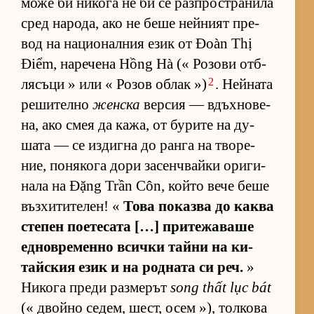
може би ни­кога не би се раз­п­рос­т­ра­нила
сред на­ро­да, ако не беше ней­ният пре­
вод на на­ци­о­нал­ния език от Đoàn Thị
Điểm, на­ре­чена Hồng Hà (« Ро­зови от­б­
2
ля­съци » или « Ро­зов об­лак »)
. Ней­ната
ре­ши­телно
женска
вер­сия — вдъх­но­ве­
на, ако смея да ка­жа, от бу­рите на ду­
шата — се из­дигна до ранга на тво­ре­
ние, по­ня­кога дори за­сен­ч­вайки ори­ги­
нала на Đặng Trần Côn, който вече беше
въз­хи­ти­те­лен! «
Това по­казва до каква
сте­пен по­е­те­сата […] при­те­жа­ваше
ед­нов­ре­менно всички тайни на ки­
тайс­кия език и на род­ната си реч.
»
Ни­кога преди раз­ме­рът
song thất lục bát
(« двойно се­дем, шест, осем »), тол­кова