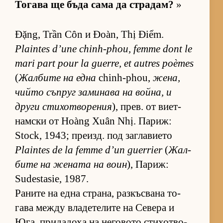
То­гава ще бъда сама да стра­дам?
»
Đặng, Trần Côn и Đoàn, Thị Điểm.
Plaintes d’une chinh-phou, femme dont le
mari part pour la guerre, et autres poèmes
(
Жал­бите на една
chinh-phou,
же­на,
чийто съп­руг за­ми­нава на вой­на, и
други сти­хот­во­ре­ния
), прев. от ви­ет­
нам­ски от Hoàng Xuân Nhị. Па­риж:
Stock, 1943; пре­изд. под заг­ла­ви­ето
Plaintes de la femme d’un guerrier
(
Жал­
бите на же­ната на воин
), Па­риж:
Sudestasie, 1987.
Ра­ните на една стра­на, раз­къс­вана то­
гава между вла­де­те­лите на Се­вера и
Юга, при­да­доха на не­го­вото сти­хот­во­