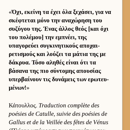
«
Όχι, εκείνη τα έχει όλα ξεχάσει, για να
σκέφτεται μόνο την αναχώρηση του
συζύγου της. Ένας άλ­λος θεός [και όχι
του πολέμου] την εμπνέει, της
υπαγορεύει συγκινητικούς αποχαι­
ρετισμούς και λού­ζει τα μάτια της με
δάκρυα. Τόσο αληθές εί­ναι ότι τα
βάσανα της πιο σύντομης απου­σίας
υπερ­βαί­νουν τις δυνάμεις των ερωτευ­
μένων!
»
Κάτουλ­λος.
Traduction complète des
poésies de Catulle, suivie des poésies de
Gallus et de la Veillée des fêtes de Vénus