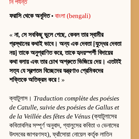
নি পর্যন্ত
ফরাসি থেকে অনূদিত
•
বাংলা (bengali)
«
না, সে সবকিছু ভুলে গেছে, কেবল তার স্বামীর
প্রস্থানের কথাই ভাবে। অন্য এক দেবতা [যুদ্ধের দেবতা
নয়] তাকে অনুপ্রাণিত করে, তাকে হৃদয়স্পর্শী বিদায়ের
কথা বলায় এবং তার চোখ অশ্রুতে ভিজিয়ে দেয়। এতটাই
সত্য যে স্বল্পতম বিচ্ছেদের যন্ত্রণাও প্রেমিকদের
শক্তিকে অতিক্রম করে !
»
ক্যাটুলাস।
Traduction complète des poésies
de Catulle, suivie des poésies de Gallus et
de la Veillée des fêtes de Vénus
(ক্যাটুলাসের
কবিতাবলির সম্পূর্ণ অনুবাদ, গ্যালুসের কবিতা ও ভেনাসের
উৎসবের জাগরণসহ), ফ্রাঁসোয়া নোয়েল কর্তৃক লাতিন