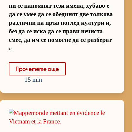
ни се на­пом­нят тези име­на, ху­баво е
да се умее да се обе­ди­нят две тол­кова
раз­лични на пръв пог­лед кул­тури и,
без да се иска да се прави не­чиста
смес, да им се по­могне да се раз­бе­рат
».
Про­че­тете още
15 min