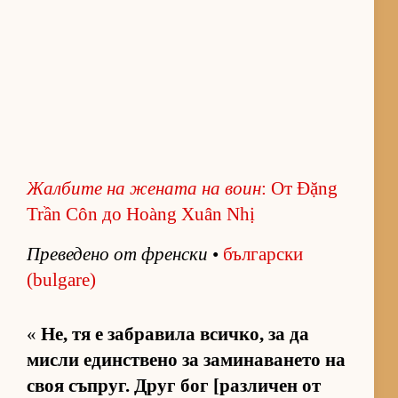
Жал­бите на же­ната на воин
: От Đặng
Trần Côn до Hoàng Xuân Nhị
Пре­ве­дено от френ­ски
•
бъл­гар­ски
(bulgare)
«
Не, тя е заб­ра­вила всич­ко, за да
мисли един­с­т­вено за за­ми­на­ва­нето на
своя съп­руг. Друг бог [раз­ли­чен от