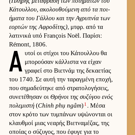
(Πλήρης μετάφραση των ποι­ημάτων του
Κάτουλ­λου, ακολου­θού­μενη από τα ποι­
ήματα του Γάλ­λου και την Αγρυπνία των
εορ­τών της Αφροδίτης)
, μτ­φρ. από τα
λατινικά υπό François Noël. Παρίσι:
Rémont, 1806.
Α
υ­τοί οι στίχοι του Κάτουλ­λου θα
μπορού­σαν κάλ­λιστα να εί­χαν
γραφεί στο Βιετ­νάμ της δεκαετίας
του 1740. Σε αυτή την ταραγ­μένη εποχή,
που σημαδεύ­τηκε από στρατολογήσεις,
συνετέθησαν οι
Θρήνοι της συζύγου ενός
1
πολεμιστή
(
Chinh phụ ngâm
)
. Μέσα
στον κρότο των τυμπάνων υψώνονται οι
κλαυθ­μοί μιας νεαρής Βιετ­ναμέζας, της
οποίας ο σύζυγος, που έφυγε για το