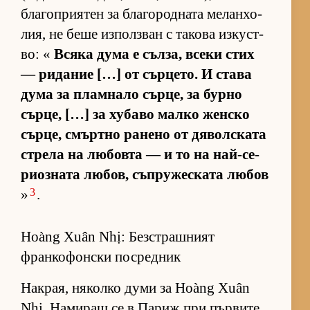
бла­гоп­ри­я­тен за бла­го­род­ната ме­лан­хо­
лия, не беше из­пол­з­ван с та­кова из­кус­т­
во: «
Всяка дума е съл­за, всеки стих
— ри­да­ние […] от сър­це­то. И става
дума за плам­нало сър­це, за бурно
сър­це, […] за ху­баво малко жен­ско
сър­це, смър­тно ра­нено от дя­вол­с­ката
стрела на лю­бовта — и то на най-се­
ри­оз­ната лю­бов, съп­ру­жес­ката лю­бов
3
»
.
Hoàng Xuân Nhị: Безстрашният
франкофонски посредник
Нак­рая, ня­колко думи за Hoàng Xuân
Nhị. На­ми­ращ се в Па­риж при пър­вите