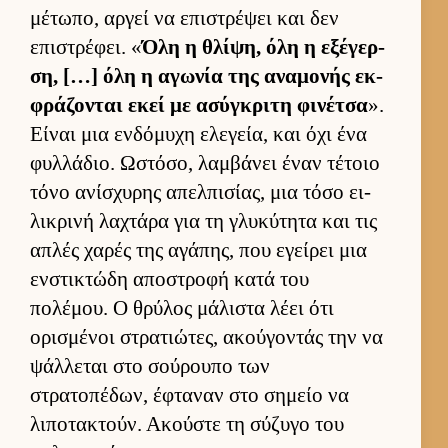
μέτωπο, αρ­γεί να επιστρέψει και δεν
επιστρέφει. «
Όλη η θλίψη, όλη η εξέγερ­
ση, […] όλη η αγωνία της αναμονής εκ­
φράζονται εκεί με ασύγκριτη φινέτσα
».
Εί­ναι μια εν­δόμυχη ελεγεία, και όχι ένα
φυλ­λάδιο. Ωστόσο, λαμ­βάνει έναν τέτοιο
τόνο ανίσχυρης απελ­πισίας, μια τόσο ει­
λικρινή λαχτάρα για τη γλυκύτητα και τις
απλές χαρές της αγάπης, που εγεί­ρει μια
εν­στικτώδη αποστροφή κατά του
πολέμου. Ο θρύλος μάλιστα λέει ότι
ορισμένοι στρατιώτες, ακού­γοντάς την να
ψάλ­λεται στο σού­ρουπο των
στρατοπέδων, έφταναν στο σημείο να
λιποτακτούν. Ακού­στε τη σύζυγο του