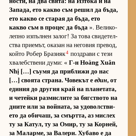
нос­ти, на два свя­та: на Из­тока и на
За­па­да, ето какво съм ре­шил да бъ­да,
ето какво се ста­рая да бъ­да, ето
какво съм в про­цес да бъда
». Ве­ли­ко­
лепно из­пъл­нен за­лог! За това сви­де­тел­
с­тва при­е­мът, ока­зан на не­го­вия пре­вод,
4
който Ро­бер Бра­зияк
поз­д­рави с тези
хва­леб­с­т­вени ду­ми: «
Г-н Hoàng Xuân
Nhị […] съ­умя да приб­лижи до нас
[…] сво­ята стра­на. Чо­ве­кът е
един
, от
еди­ния до дру­гия край на пла­не­та­та,
и че­тейки раз­мис­лите за бяг­с­т­вото на
дните или за вой­на­та, за удо­вол­с­т­ви­
ето да оби­чаш, за смърт­та, аз мис­лех
ту за Ка­тул, ту за Омир, ту за Кор­ней,
за Ма­лар­ме, за Ва­ле­ри. Ху­баво е да