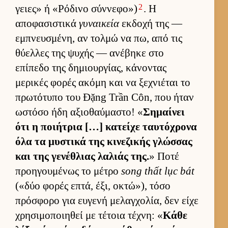
2
γειες» ή «Ρόδινο σύν­νεφο»)
. Η
αποφασιστικά
γυναικεία
εκ­δοχή της —
εμπνευ­σμένη, αν τολμώ να πω, από τις
θύελ­λες της ψυχής — ανέβηκε στο
επίπεδο της δημιουρ­γίας, κάνοντας
μερικές φορές ακόμη και να ξεχνιέται το
πρωτότυπο του Đặng Trần Côn, που ήταν
ωστόσο ήδη αξιο­θαύ­μαστο! «
Σημαί­νει
ότι η ποι­ήτρια […] κατείχε ταυ­τόχρονα
όλα τα μυστικά της κινεζικής γλώσ­σας
και της γενέθλιας λαλιάς της.
» Ποτέ
προη­γου­μένως το μέτρο
song thất lục bát
(«δύο φορές επτά, έξι, οκτώ»), τόσο
πρόσφορο για ευ­γενή μελαγ­χολία, δεν είχε
χρησιμοποι­ηθεί με τέτοια τέχνη: «
Κάθε