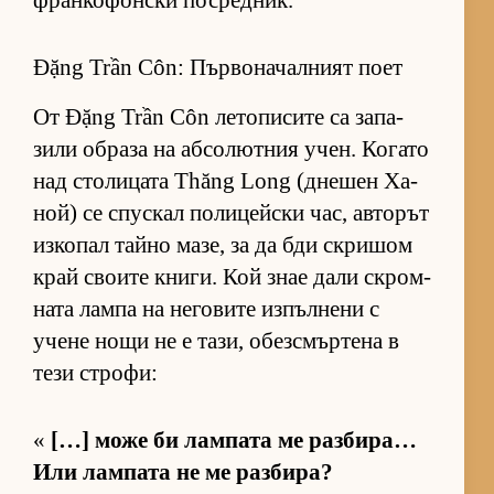
фран­ко­фон­ски пос­ред­ник.
Đặng Trần Côn: Първоначалният поет
От Đặng Trần Côn ле­то­пи­сите са за­па­
зили об­раза на аб­со­лют­ния учен. Ко­гато
над сто­ли­цата Thăng Long (дне­шен Ха­
ной) се спус­кал по­ли­цейски час, ав­то­рът
из­ко­пал тайно ма­зе, за да бди скри­шом
край сво­ите кни­ги. Кой знае дали скром­
ната лампа на не­го­вите из­пъл­нени с
учене нощи не е та­зи, обез­смър­тена в
тези стро­фи:
«
[…] може би лам­пата ме раз­би­ра…
Или лам­пата не ме раз­би­ра?