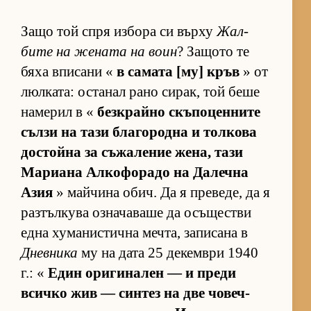
Защо той спря из­бора си върху
Жал­
бите на же­ната на воин
? За­щото те
бяха впи­сани «
в са­мата [му] кръв
» от
люл­ка­та: ос­та­нал рано си­рак, той беше
на­ме­рил в «
без­к­райно скъ­по­цен­ните
сълзи на тази бла­го­родна и тол­кова
дос­тойна за съ­жа­ле­ние же­на, тази
Ма­ри­ана Ал­ко­фо­радо на Да­лечна
Азия
» май­чина обич. Да я пре­ве­де, да я
раз­тъл­кува оз­на­ча­ваше да осъ­щес­тви
една ху­ма­нис­тична меч­та, за­пи­сана в
Дневника
му на дата 25 де­кем­ври 1940
г.: «
Един ори­ги­на­лен — и преди
всичко жив — син­тез на две чо­веч­