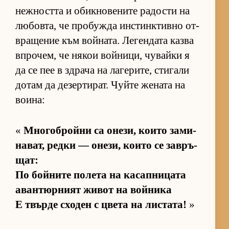
неж­ността и обик­но­ве­ните ра­дости на
лю­бов­та, че про­бужда ин­с­тин­к­тивно от­
в­ра­ще­ние към вой­на­та. Ле­ген­дата казва
впро­чем, че ня­кои вой­ни­ци, чу­вайки я
да се пее в здрача на ла­ге­ри­те, сти­гали
до­там да де­зер­ти­рат. Чуйте же­ната на
во­и­на:
«
Мно­гоб­ройни са оне­зи, ко­ито за­ми­
на­ват, редки — оне­зи, ко­ито се зав­ръ­
щат:
По бой­ните по­лета на ка­сап­ни­цата
аван­тюр­ният жи­вот на вой­ника
Е твърде схо­ден с цвета на лис­та­та!
»