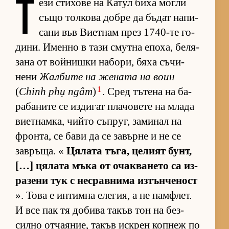
Т
ези сти­хове на Ка­тул биха могли
също тол­кова добре да бъ­дат на­пи­
сани във Ви­ет­нам през 1740-те го­
ди­ни. Именно в тази смутна епо­ха, бе­ля­
зана от вой­нишки на­бо­ри, бяха съ­чи­
нени
Жал­бите на же­ната на воин
1
(
Chinh phụ ngâm
)
. Сред тъ­тена на ба­
ра­ба­ните се из­ди­гат пла­чо­вете на млада
ви­ет­нам­ка, чийто съп­руг, за­ми­нал на
фрон­та, се бави да се за­върне и не се
зав­ръ­ща. «
Ця­лата тъ­га, це­лият бунт,
[…] ця­лата мъка от очак­ва­нето са из­
ра­зени тук с нес­рав­нима из­тън­че­ност
». Това е ин­тимна еле­гия, а не пам­ф­лет.
И все пак тя до­бива та­къв тон на без­
силно от­ча­я­ние, та­къв ис­к­рен коп­неж по