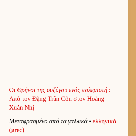
Οι
Θρήνοι της συζύγου ενός πολεμιστή
:
Από τον Đặng Trần Côn στον Hoàng
Xuân Nhị
Μεταφρασμένο από τα γαλ­λικά
•
ελ­ληνικά
(grec)