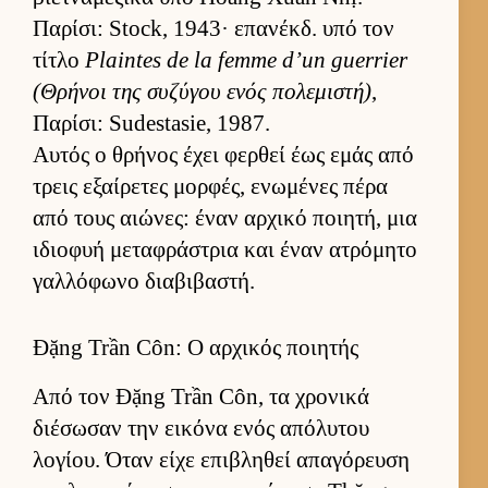
Παρίσι: Stock, 1943· επανέκδ. υπό τον
τίτλο
Plaintes de la femme d’un guerrier
(Θρήνοι της συζύγου ενός πολεμιστή)
,
Παρίσι: Sudestasie, 1987.
Αυ­τός ο θρήνος έχει φερ­θεί έως εμάς από
τρεις εξαί­ρετες μορ­φές, ενωμένες πέρα
από τους αιώνες: έναν αρ­χικό ποι­ητή, μια
ιδιο­φυή μεταφράστρια και έναν ατρόμητο
γαλ­λόφωνο δια­βιβαστή.
Đặng Trần Côn: Ο αρχικός ποιητής
Από τον Đặng Trần Côn, τα χρονικά
διέσωσαν την ει­κόνα ενός απόλυτου
λογίου. Όταν είχε επιβληθεί απαγόρευση