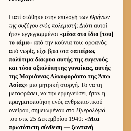
Γιατί στάθηκε στην επιλογή των
Θρήνων
της συζύγου ενός πολεμιστή
; Διότι αυ­τοί
ήταν εγ­γεγραμ­μένοι «
μέσα στο ίδιο [του]
το αίμα
» από την κού­νια του: ορ­φανός
από νωρίς, είχε βρει στα «
απεί­ρως
πολύτιμα δάκρυα αυ­τής της ευ­γενούς
και τόσο αξιο­λύπητης γυναί­κας, αυ­τής
της Μαριάν­νας Αλ­κοφοράντο της Άπω
Ασίας
» μια μητρική στορ­γή. Το να τη
μεταφράσει, να την ερ­μηνεύ­σει, ήταν η
πραγ­ματοποί­ηση ενός αν­θρωπιστικού
ονεί­ρου, σημειω­μένου στο
Ημερολόγιό
του στις 25 Δεκεμ­βρίου 1940: «
Μια
πρωτότυπη σύν­θεση — ζωντανή