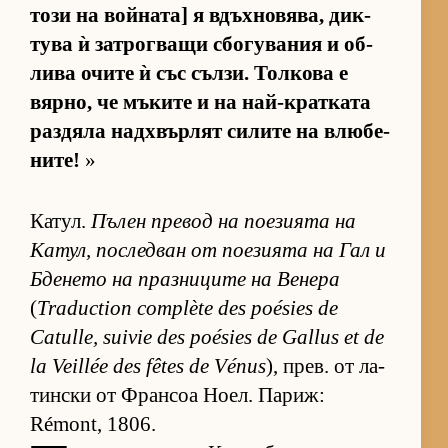
този на вой­на­та] я вдъх­но­вя­ва, дик­
тува ѝ зат­рог­ващи сбо­гу­ва­ния и об­
лива очите ѝ със съл­зи. Тол­кова е
вяр­но, че мъ­ките и на най-крат­ката
раз­дяла над­х­вър­лят си­лите на влю­бе­
ни­те!
»
Ка­тул.
Пъ­лен пре­вод на по­е­зи­ята на
Ка­тул, пос­лед­ван от по­е­зи­ята на Гал и
Бде­нето на праз­ни­ците на Ве­нера
(
Traduction complète des poésies de
Catulle, suivie des poésies de Gallus et de
la Veillée des fêtes de Vénus
), прев. от ла­
тин­ски от Фран­соа Но­ел. Па­риж:
Rémont, 1806.