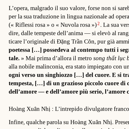
L’opera, mal­grado il suo valore, forse non si sareb
per la sua traduzione in lin­gua nazionale ad op
2
(« Riflessi rosa » o « Nuvola rosa »)
. La sua ve
dire, dalle tem­peste del­l’anima — si elevò al ran
ticare l’originale di Đặng Trần Côn, pur già am­m
poetessa […] pos­sedeva al con­tempo tutti i seg
tale.
» Mai prima d’al­lora il metro
song thất lục 
alla nobile malin­conia, era stato im­piegato con u
ogni verso un sin­ghiozzo […] del cuore. E si tr
tem­pes­ta, […] di un grazioso pic­colo cuore di
del­l’amore — e del­l’amore più serio, l’amore 
Hoàng Xuân Nhị : L’intrepido divulgatore franc
In­fine, qual­che pa­rola su Hoàng Xuân Nhị. Pre­se