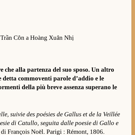
 Trần Côn a Hoàng Xuân Nhị
re che alla par­tenza del suo sposo. Un al­tro
le detta com­moventi pa­role d’ad­dio e le
tor­menti della più breve as­senza superano le
le, suivie des poésies de Gal­lus et de la Veil­lée
sie di Ca­tul­lo, seguita dalle poesie di Gallo e
no di Fra­nçois Noël. Pa­rigi : Rémont, 1806.