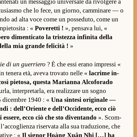
n­tenati un mes­sag­gio univer­sale da rivol­gere a
­tusiasmo che lo fece, un gior­no, cam­minare — o
amando ad alta voce come un pos­seduto, come un
im­pietosita : «
Poveretti !
», pen­sava lui, «
ero dimen­ticato la tris­tezza in­finita della
della mia grande felicità !
»
e di un guer­riero
? È che essi erano im­pressi «
 in tenera età, aveva trovato nelle «
lacrime in­
 così pietosa, questa Marianna Al­coforado
­la, in­ter­pretar­la, era realiz­zare un sogno
5 dicem­bre 1940 : «
Una sin­tesi originale —
: del­l’Oriente e del­l’Oc­ciden­te, ecco ciò
i es­sere, ecco ciò che sto diven­tando
». Scom­
ac­coglienza riser­vata alla sua traduzione, che
­tive : «
Il signor Hoàng Xuân Nhị […] ha