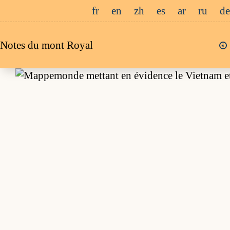
Passer
fr
en
zh
es
ar
ru
de
au
contenu
Notes du mont Royal