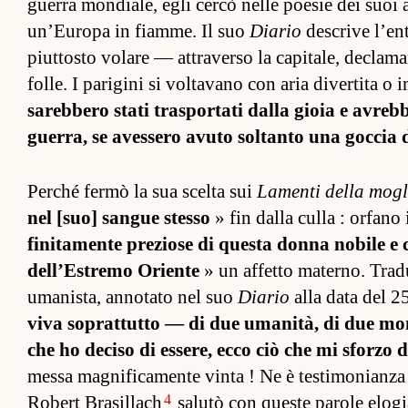
guerra mon­diale, egli cercò nelle poesie dei suoi a
un’Europa in fiam­me. Il suo
Diario
descrive l’en
piut­tosto volare — at­traverso la ca­pitale, decl
fol­le. I pa­rigini si vol­tavano con aria diver­tita o 
sareb­bero stati tras­por­tati dalla gioia e avreb­b
guer­ra, se aves­sero avuto sol­tanto una goc­cia 
Per­ché fermò la sua scelta sui
Lamenti della mogli
nel [suo] san­gue stesso
» fin dalla culla : or­fano
finitamente pre­ziose di questa donna nobile e
del­l’Es­tremo Oriente
» un af­fetto ma­ter­no. Tradur
umanis­ta, an­notato nel suo
Diario
alla data del 2
viva soprat­tutto — di due umanità, di due mondi 
che ho deciso di es­sere, ecco ciò che mi sforzo d
messa magnificamente vinta ! Ne è tes­timonianza l’
4
Robert Brasil­lach
salutò con queste pa­role elogia