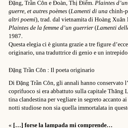
Đặng, Trần Côn e Đoàn, Thị Điểm.
Plain­tes d’un
guer­re, et autres poèmes
(
Lamenti di una
chin­h-
al­tri poemi
), trad. dal viet­namita di Hoàng Xuân N
Plain­tes de la femme d’un guer­rier
(
Lamenti dell
1987.
Questa elegia ci è giunta grazie a tre figure d’ec­ce
originario, una tradut­trice di genio e un in­trepido
Đặng Trần Côn : Il poeta originario
Di Đặng Trần Côn, gli an­nali hanno con­ser­vato l
coprifuoco si era ab­bat­tuto sulla ca­pitale Thăn
tina clan­des­tina per vegliare in segreto ac­canto a
notti studiose non sia quella im­mor­talata in quest
«
[…] forse la lam­pada mi com­pren­de…