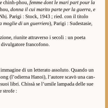
e
chin­h-phou,
femme dont le mari part pour la
phou,
donna il cui marito parte per la guer­ra, e
hị. Pa­rigi : Stock, 1943 ; ried. con il titolo
a moglie di un guer­riero
), Pa­rigi : Sudes­tasie,
zione, riunite at­traverso i secoli : un poeta
 divul­ga­tore fran­cofono.
’im­magine di un let­terato as­soluto. Quando un
g Long (l’odierna Hanoi), l’autore scavò una can­
i suoi libri. Chissà se l’umile lam­pada delle sue
e strofe :