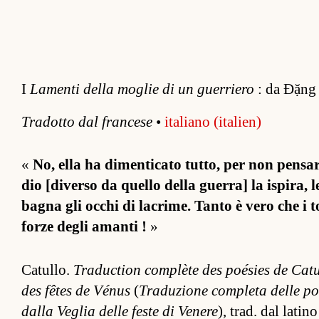
I
Lamenti della moglie di un guerriero
: da Đặng
Tradotto dal fran­cese
•
italiano (italien)
«
No, ella ha dimen­ticato tut­to, per non pen­sa
dio [diverso da quello della guer­ra] la is­pira, 
bagna gli oc­chi di lacrime. Tanto è vero che i 
forze degli amanti !
»
Ca­tul­lo.
Traduc­tion com­plète des poésies de Ca­tul­
des fêtes de Vénus
(
Traduzione com­pleta delle poe
dalla Veglia delle feste di Venere
), trad. dal la­ti