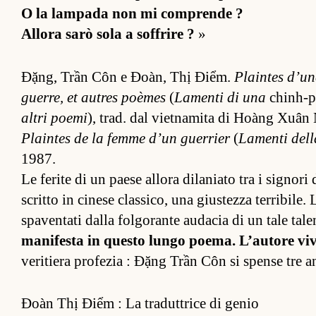
O la lam­pada non mi com­prende ?
Al­lora sarò sola a sof­frire ?
»
Đặng, Trần Côn e Đoàn, Thị Điểm.
Plain­tes d’un
guer­re, et autres poèmes
(
Lamenti di una
chin­h-
al­tri poemi
), trad. dal viet­namita di Hoàng Xuân N
Plain­tes de la femme d’un guer­rier
(
Lamenti dell
1987.
Le ferite di un paese al­lora dilaniato tra i signo
scritto in cinese clas­sico, una gius­tezza ter­ribile.
spaven­tati dalla fol­gorante audacia di un tale tal
manifesta in questo lungo poema. L’autore viv
veritiera profezia : Đặng Trần Côn si spense tre ann
Đoàn Thị Điểm : La traduttrice di genio