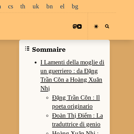
a
cs
th
uk
bn
el
bg
Sommaire
I Lamenti della moglie di
un guerriero : da Đặng
Trần Côn a Hoàng Xuân
Nhị
Đặng Trần Côn : Il
poeta originario
Đoàn Thị Điểm : La
traduttrice di genio
Hoàng Xuân Nhị :