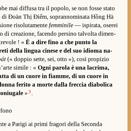
be mai dif­fusa tra il popolo, se non fosse stato
era di Đoàn Thị Điểm, sopran­nominata Hồng Hà
r­sione risolutamente
femminile
— is­pira­ta, oserei
go di creazione, facendo per­sino tal­volta dimen­
irevole ! «
È a dire fino a che punto la
reti della lin­gua cinese e del suo idioma na­
bát
(« dop­pio set­te, sei, otto »), così propizio
n’arte simile : «
Ogni pa­rola è una lacrima,
atta di un cuore in fiam­me, di un cuore in
 donna ferito a morte dalla frec­cia diabolica
3
co­niugale
»
.
ofono
nte a Pa­rigi ai primi fragori della Seconda