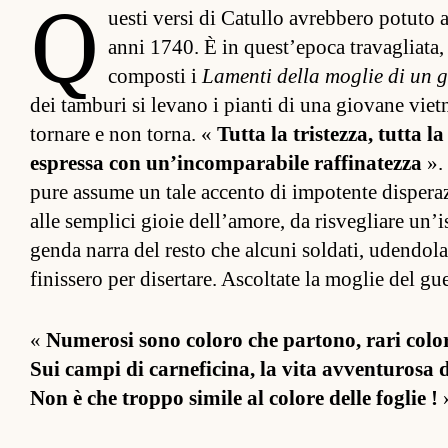
Q
uesti versi di Ca­tullo avreb­bero potuto al
anni 1740. È in ques­t’epoca travaglia­ta,
com­posti i
Lamenti della moglie di un g
dei tam­buri si levano i pianti di una giovane viet­na
tor­nare e non tor­na. «
Tutta la tris­tez­za, tutta la
es­pressa con un’in­com­parabile raf­fina­tezza
». 
pure as­sume un tale ac­cento di im­potente di­speraz
alle sem­plici gioie del­l’amore, da risvegliare un’is­
genda narra del resto che al­cuni sol­da­ti, uden­dol
finis­sero per di­ser­tare. Ascol­tate la moglie del gue
«
Numerosi sono coloro che par­tono, rari color
Sui campi di car­neficina, la vita av­ven­turosa d
Non è che troppo simile al colore delle foglie !