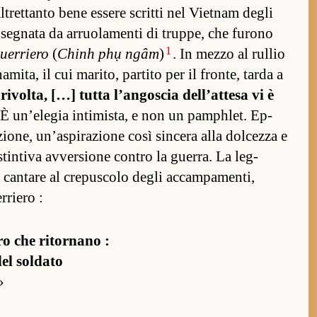
­tret­tanto bene es­sere scritti nel Viet­nam degli
 segnata da ar­ruolamenti di trup­pe, che furono
1
uer­riero
(
Chinh phụ ngâm
)
. In mezzo al rul­lio
mita, il cui marito, par­tito per il fron­te, tarda a
 rivol­ta, […] tutta l’an­goscia del­l’at­tesa vi è
È un’elegia in­timis­ta, e non un pam­phlet. Ep­
ione, un’as­pirazione così sin­cera alla dol­cezza e
tin­tiva av­ver­sione con­tro la guer­ra. La leg­
a can­tare al crepuscolo degli ac­cam­pamen­ti,
r­riero :
o che ritor­nano :
el sol­dato
»