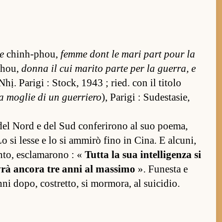
e
chin­h-phou,
femme dont le mari part pour la
phou,
donna il cui marito parte per la guer­ra, e
hị. Pa­rigi : Stock, 1943 ; ried. con il titolo
a moglie di un guer­riero
), Pa­rigi : Sudes­tasie,
ri del Nord e del Sud con­ferirono al suo poema,
 Lo si lesse e lo si am­mirò fino in Cina. E al­cuni,
en­to, esclamarono : «
Tutta la sua in­tel­ligenza si
rà an­cora tre anni al mas­simo
». Funesta e
i dopo, cos­tret­to, si mor­mora, al suicidio.