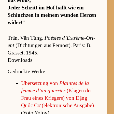
das Moos,
Je­der Schritt im Hof hallt wie ein
Schluch­zen in mei­nem wun­den Her­zen
wi­der!
“
Trần, Văn Tùng.
Poé­sies d’­Ex­trê­me-O­ri­
ent
(Dich­tun­gen aus Fer­no­st). Pa­ris: B.
Gras­set, 1945.
Downloads
Gedruckte Werke
Über­set­zung von
Plain­tes de la
femme d’un guer­rier
(Kla­gen der
Frau ei­nes Krie­gers) von Đặng
Quốc Cơ (elek­tro­ni­sche Aus­ga­be).
(Yoto Yo­to­v).