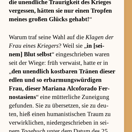
die un­end­li­che Trau­rig­keit des Krie­ges
ver­ges­sen, hät­ten sie nur einen Trop­fen
mei­nes gro­ßen Glücks ge­habt!
“
Warum traf seine Wahl auf die
Kla­gen der
Frau ei­nes Krie­gers
? Weil sie „
in [sei­
nem] Blut selbst
“ ein­ge­schrie­ben wa­ren
seit der Wie­ge: früh ver­waist, hatte er in
„
den un­end­lich kost­ba­ren Trä­nen die­ser
ed­len und so er­bar­mungs­wür­di­gen
Frau, die­ser Ma­ri­ana Al­co­fo­rado Fer­
no­st­asi­ens
“ eine müt­te­r­li­che Zu­nei­gung
ge­fun­den. Sie zu über­set­zen, sie zu deu­
ten, hieß einen hu­ma­nis­ti­schen Traum zu
ver­wirk­li­chen, nie­der­ge­schrie­ben in sei­
nem
Tagebuch
un­ter dem Da­tum des 25.