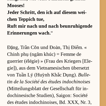
Moo­ses!
Je­der Schritt, den ich auf die­sem wei­
chen Tep­pich tue,
Ruft mir nach und nach be­un­ru­hi­gende
Er­in­ne­run­gen wach.
“
Đặng, Trần Côn und Đoàn, Thị Điểm. «
Chinh phụ (ngâm khúc) = Femme de
guer­rier (élé­gie) » (Frau des Krie­gers [E­le­
gie]), aus dem Vi­et­na­me­si­schen über­setzt
von Tuần Lý (Huỳnh Khắc Dụng).
Bulle­
tin de la So­ciété des étu­des in­do­chi­noi­ses
(Mit­tei­lungs­blatt der Ge­sell­schaft für in­
do­chi­ne­si­sche Stu­dien), Sai­gon: So­ciété
des étu­des in­do­chi­noi­ses, Bd. XXX, Nr. 3,