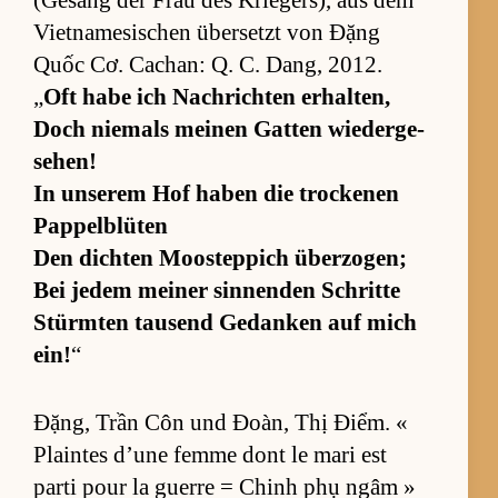
(Ge­sang der Frau des Krie­ger­s), aus dem
Vi­et­na­me­si­schen über­setzt von Đặng
Quốc Cơ. Cachan: Q. C. Dang, 2012.
„
Oft habe ich Nach­rich­ten er­hal­ten,
Doch nie­mals mei­nen Gat­ten wie­der­ge­
se­hen!
In un­se­rem Hof ha­ben die tro­ckenen
Pap­pel­b­lü­ten
Den dich­ten Moos­tep­pich über­zo­gen;
Bei je­dem mei­ner sin­nen­den Schritte
Stürm­ten tau­send Ge­dan­ken auf mich
ein!
“
Đặng, Trần Côn und Đoàn, Thị Điểm. «
Plain­tes d’une femme dont le mari est
parti pour la guerre = Chinh phụ ngâm »