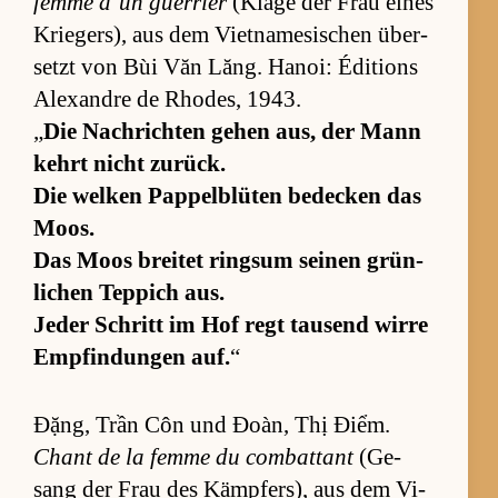
femme d’un guer­rier
(Klage der Frau ei­nes
Krie­ger­s), aus dem Vi­et­na­me­si­schen über­
setzt von Bùi Văn Lăng. Ha­noi: Édi­ti­ons
Alex­andre de Rho­des, 1943.
„
Die Nach­rich­ten ge­hen aus, der Mann
kehrt nicht zu­rück.
Die wel­ken Pap­pel­b­lü­ten be­de­cken das
Moos.
Das Moos brei­tet ringsum sei­nen grün­
li­chen Tep­pich aus.
Je­der Schritt im Hof regt tau­send wirre
Emp­fin­dun­gen auf.
“
Đặng, Trần Côn und Đoàn, Thị Điểm.
Chant de la femme du com­bat­tant
(Ge­
sang der Frau des Kämp­fer­s), aus dem Vi­