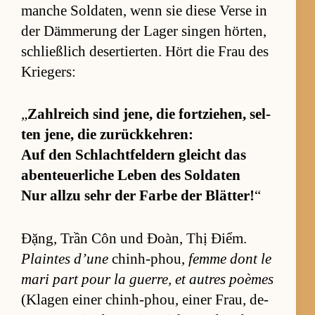
man­che Sol­da­ten, wenn sie diese Verse in
der Däm­me­rung der La­ger sin­gen hör­ten,
schließ­lich de­ser­tier­ten. Hört die Frau des
Krie­gers:
„
Zahl­reich sind je­ne, die fort­zie­hen, sel­
ten je­ne, die zu­rück­keh­ren:
Auf den Schlacht­fel­dern gleicht das
aben­teu­er­li­che Le­ben des Sol­da­ten
Nur allzu sehr der Fa­rbe der Blät­ter!
“
Đặng, Trần Côn und Đoàn, Thị Điểm.
Plain­tes d’une
chin­h-phou,
femme dont le
mari part pour la guer­re, et au­tres poè­mes
(Kla­gen ei­ner chin­h-phou, ei­ner Frau, de­