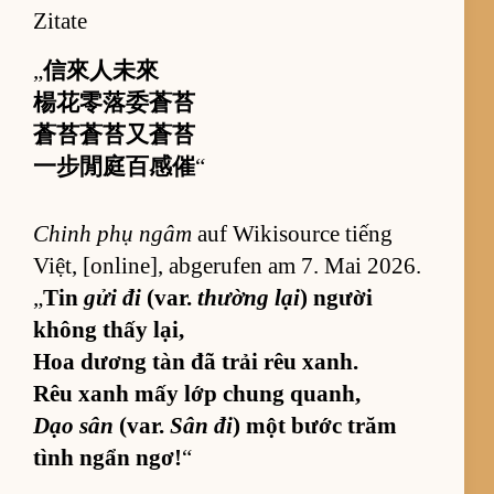
Zitate
„
信來人未來
楊花零落委蒼苔
蒼苔蒼苔又蒼苔
一步閒庭百感催
“
Chinh phụ ngâm
auf Wi­ki­source tiếng
Việt, [on­li­ne], ab­ge­ru­fen am 7. Mai 2026.
„
Tin
gửi đi
(var.
thường lại
) người
không thấy lại,
Hoa dương tàn đã trải rêu xanh.
Rêu xanh mấy lớp chung quanh,
Dạo sân
(var.
Sân đi
) một bước trăm
tình ngẩn ngơ!
“