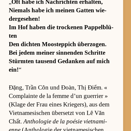
„
Oft habe ich Nach­rich­ten er­hal­ten,
Nie­mals habe ich mei­nen Gat­ten wie­
der­ge­se­hen!
Im Hof ha­ben die tro­ckenen Pap­pel­b­lü­
ten
Den dich­ten Moos­tep­pich über­zo­gen.
Bei je­dem mei­ner sin­nen­den Schritte
Stürm­ten tau­send Ge­dan­ken auf mich
ein!
“
Đặng, Trần Côn und Đoàn, Thị Điểm. «
Com­plainte de la femme d’un guer­rier »
(Klage der Frau ei­nes Krie­ger­s), aus dem
Vi­et­na­me­si­schen über­setzt von Lê Văn
Chất.
An­tho­lo­gie de la poé­sie vi­et­na­mi­
enne
(An­tho­lo­gie der vi­et­na­me­si­schen