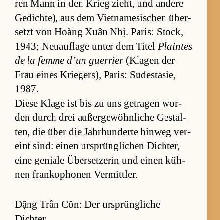
ren Mann in den Krieg zieht, und an­dere
Ge­dich­te), aus dem Vi­et­na­me­si­schen über­
setzt von Hoàng Xuân Nhị. Pa­ris: Stock,
1943; Neu­auf­lage un­ter dem Ti­tel
Plain­tes
de la femme d’un guer­rier
(Kla­gen der
Frau ei­nes Krie­ger­s), Pa­ris: Su­de­sta­sie,
1987.
Diese Klage ist bis zu uns ge­tra­gen wor­
den durch drei au­ßer­ge­wöhn­li­che Ge­stal­
ten, die über die Jahr­hun­derte hin­weg ver­
eint sind: einen ur­sprüng­li­chen Dich­ter,
eine ge­ni­ale Über­set­ze­rin und einen küh­
nen fran­ko­pho­nen Ver­mitt­ler.
Đặng Trần Côn: Der ursprüngliche
Dichter