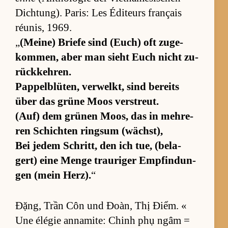
Dich­tung). Pa­ris: Les Édi­teurs français
réu­nis, 1969.
„
(Mei­ne) Briefe sind (Euch) oft zu­ge­
kom­men, aber man sieht Euch nicht zu­
rück­keh­ren.
Pap­pel­b­lü­ten, ver­welkt, sind be­reits
über das grüne Moos ver­streut.
(Auf) dem grü­nen Moos, das in meh­re­
ren Schich­ten ringsum (wächst),
Bei je­dem Schritt, den ich tue, (be­la­
gert) eine Menge trau­ri­ger Emp­fin­dun­
gen (mein Her­z).
“
Đặng, Trần Côn und Đoàn, Thị Điểm. «
Une élé­gie an­na­mi­te: Chinh phụ ngâm =