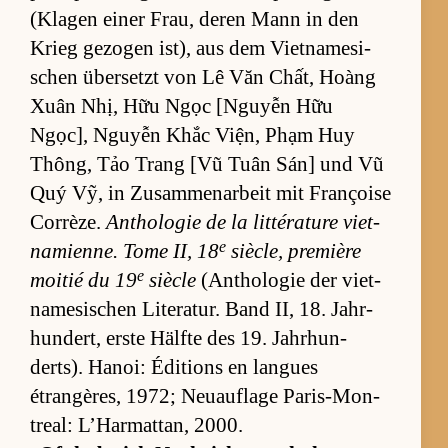
(Kla­gen ei­ner Frau, de­ren Mann in den
Krieg ge­zo­gen ist), aus dem Vi­et­na­me­si­
schen über­setzt von Lê Văn Chất, Hoàng
Xuân Nhị, Hữu Ngọc [N­guyễn Hữu
Ngọc], Nguyễn Khắc Viện, Phạm Huy
Thông, Tảo Trang [Vũ Tuân Sán] und Vũ
Quý Vỹ, in Zu­sam­me­n­a­r­beit mit Françoise
Corrè­ze.
An­tho­lo­gie de la lit­téra­ture vi­et­
e
na­mi­enne. Tome II, 18
siècle, pre­mière
e
moi­tié du 19
siècle
(An­tho­lo­gie der vi­et­
na­me­si­schen Li­te­ra­tur. Band II, 18. Jahr­
hun­dert, erste Hälfte des 19. Jahr­hun­
derts). Ha­noi: Édi­ti­ons en lan­gues
étrangères, 1972; Neu­auf­lage Pa­ris-Mon­
tre­al: L’Har­mat­tan, 2000.