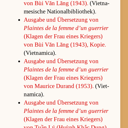
von Bùi Văn Lăng (1943).
(Vi­et­na­
me­si­sche Na­ti­o­nal­bi­blio­thek).
Aus­gabe und Über­set­zung von
Plain­tes de la femme d’un guer­rier
(Kla­gen der Frau ei­nes Krie­gers)
von Bùi Văn Lăng (1943), Ko­pie.
(Vi­et­na­mi­ca).
Aus­gabe und Über­set­zung von
Plain­tes de la femme d’un guer­rier
(Kla­gen der Frau ei­nes Krie­gers)
von Mau­rice Du­rand (1953).
(Vi­et­
na­mi­ca).
Aus­gabe und Über­set­zung von
Plain­tes de la femme d’un guer­rier
(Kla­gen der Frau ei­nes Krie­gers)
von Tuần Lý (Huỳnh Khắc Dụng)