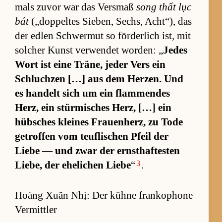
mals zu­vor war das Vers­maß
song thất lục
bát
(„­dop­pel­tes Sie­ben, Sechs, Acht“), das
der ed­len Schwer­mut so för­der­lich ist, mit
sol­cher Kunst ver­wen­det wor­den: „
Je­des
Wort ist eine Trä­ne, je­der Vers ein
Schluch­zen […] aus dem Her­zen. Und
es han­delt sich um ein flam­men­des
Herz, ein stür­mi­sches Herz, […] ein
hüb­sches klei­nes Frau­en­herz, zu Tode
ge­trof­fen vom teuf­li­schen Pfeil der
Liebe — und zwar der ernst­haf­tes­ten
3
Lie­be, der ehe­li­chen Liebe
“
.
Hoàng Xuân Nhị: Der kühne frankophone
Vermittler