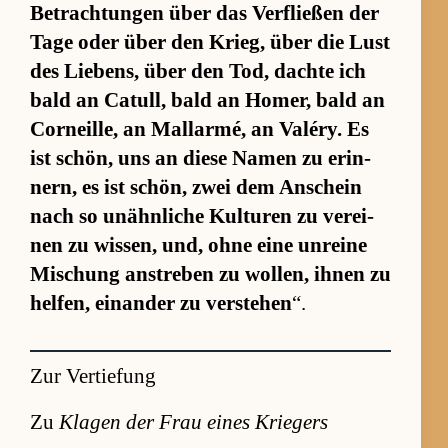
Be­trach­tun­gen über das Ver­flie­ßen der
Tage oder über den Krieg, über die Lust
des Lie­bens, über den Tod, dachte ich
bald an Ca­tull, bald an Ho­mer, bald an
Cor­neil­le, an Mall­ar­mé, an Va­léry. Es
ist schön, uns an diese Na­men zu er­in­
nern, es ist schön, zwei dem An­schein
nach so un­ähn­li­che Kul­tu­ren zu ver­ei­
nen zu wis­sen, und, ohne eine un­reine
Mi­schung an­stre­ben zu wol­len, ih­nen zu
hel­fen, ein­an­der zu ver­ste­hen
“.
Zur Vertiefung
Zu
Klagen der Frau eines Kriegers