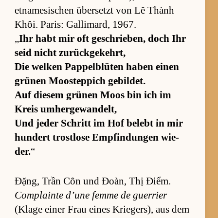
et­na­me­si­schen über­setzt von Lê Thành
Khôi. Pa­ris: Gal­li­mard, 1967.
„
Ihr habt mir oft ge­schrie­ben, doch Ihr
seid nicht zu­rück­ge­kehrt,
Die wel­ken Pap­pel­b­lü­ten ha­ben einen
grü­nen Moos­tep­pich ge­bil­det.
Auf die­sem grü­nen Moos bin ich im
Kreis um­her­ge­wan­delt,
Und je­der Schritt im Hof be­lebt in mir
hun­dert trost­lose Emp­fin­dun­gen wie­
der.
“
Đặng, Trần Côn und Đoàn, Thị Điểm.
Com­plainte d’une femme de guer­rier
(Klage ei­ner Frau ei­nes Krie­ger­s), aus dem