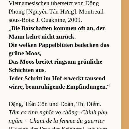
Vi­et­na­me­si­schen über­setzt von Đông
Phong [N­guyễn Tấn Hưng]. Mon­treuil-
sous-Bois: J. Ouakni­ne, 2009.
„
Die Bot­schaf­ten kom­men oft an, der
Mann kehrt nicht zu­rück.
Die wel­ken Pap­pel­b­lü­ten be­de­cken das
grüne Moos,
Das Moos brei­tet ringsum grün­li­che
Schich­ten aus.
Je­der Schritt im Hof er­weckt tau­send
wir­re, be­un­ru­hi­gende Emp­fin­dun­gen.
“
Đặng, Trần Côn und Đoàn, Thị Điểm.
Tâm ca tình ng­hĩa vợ chồng: Chinh phụ
ngâm = Chant de la femme du guer­rier