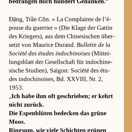
be­drän­gen mich hun­dert Ge­dan­ken.
“
Đặng, Trần Côn. « La Com­plainte de l’é­
pouse du guer­rier » (Die Klage der Gat­tin
des Krie­ger­s), aus dem Chi­ne­si­schen über­
setzt von Mau­rice Du­rand.
Bulle­tin de la
So­ciété des étu­des in­do­chi­noi­ses
(Mit­tei­
lungs­blatt der Ge­sell­schaft für in­do­chi­ne­
si­sche Stu­dien), Sai­gon: So­ciété des étu­
des in­do­chi­noi­ses, Bd. XXVIII, Nr. 2,
1953.
„
Ich habe ihm oft ge­schrie­ben; er kehrt
nicht zu­rück.
Die Es­pen­blü­ten be­de­cken das grüne
Moos.
Rings­um, wie viele Schich­ten grü­nen