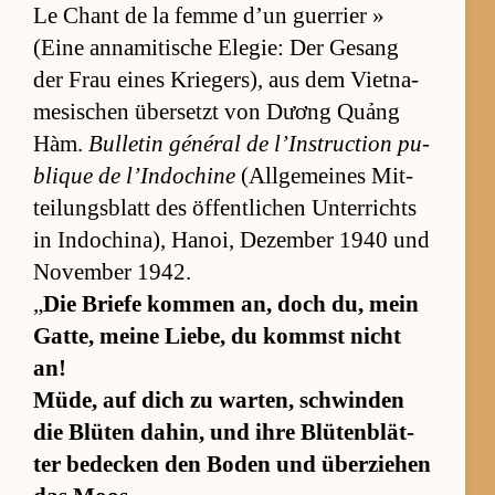
Le Chant de la femme d’un guer­rier »
(Eine an­na­mi­ti­sche Ele­gie: Der Ge­sang
der Frau ei­nes Krie­ger­s), aus dem Vi­et­na­
me­si­schen über­setzt von Dương Quảng
Hàm.
Bulle­tin général de l’­In­struc­tion pu­
bli­que de l’In­do­chine
(All­ge­mei­nes Mit­
tei­lungs­blatt des öf­fent­li­chen Un­ter­richts
in In­do­china), Ha­noi, De­zem­ber 1940 und
No­vem­ber 1942.
„
Die Briefe kom­men an, doch du, mein
Gat­te, meine Lie­be, du kommst nicht
an!
Mü­de, auf dich zu war­ten, schwin­den
die Blü­ten da­hin, und ihre Blü­ten­blät­
ter be­de­cken den Bo­den und über­zie­hen