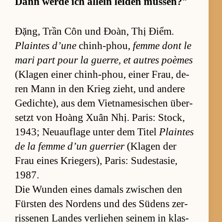
Dann werde ich al­lein lei­den müs­sen?
“
Đặng, Trần Côn und Đoàn, Thị Điểm.
Plain­tes d’une
chin­h-phou,
femme dont le
mari part pour la guer­re, et au­tres poè­mes
(Kla­gen ei­ner chin­h-phou, ei­ner Frau, de­
ren Mann in den Krieg zieht, und an­dere
Ge­dich­te), aus dem Vi­et­na­me­si­schen über­
setzt von Hoàng Xuân Nhị. Pa­ris: Stock,
1943; Neu­auf­lage un­ter dem Ti­tel
Plain­tes
de la femme d’un guer­rier
(Kla­gen der
Frau ei­nes Krie­ger­s), Pa­ris: Su­de­sta­sie,
1987.
Die Wun­den ei­nes da­mals zwi­schen den
Fürs­ten des Nor­dens und des Sü­dens zer­
ris­se­nen Lan­des ver­lie­hen sei­nem in klas­