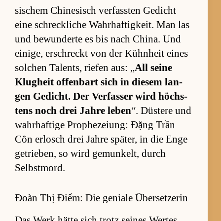
si­schem Chi­ne­sisch ver­fass­ten Ge­dicht
eine schreck­li­che Wahr­haf­tig­keit. Man las
und be­wun­derte es bis nach Chi­na. Und
ei­ni­ge, er­schreckt von der Kühn­heit ei­nes
sol­chen Tal­ents, rie­fen aus: „
All seine
Klug­heit of­fen­bart sich in die­sem lan­
gen Ge­dicht. Der Ver­fas­ser wird höchs­
tens noch drei Jahre le­ben
“. Düs­tere und
wahr­haf­tige Pro­phe­zei­ung: Đặng Trần
Côn er­losch drei Jahre spä­ter, in die Enge
ge­trie­ben, so wird ge­mun­kelt, durch
Selbst­mord.
Đoàn Thị Điểm: Die geniale Übersetzerin
Das Werk hätte sich trotz sei­nes Wer­tes