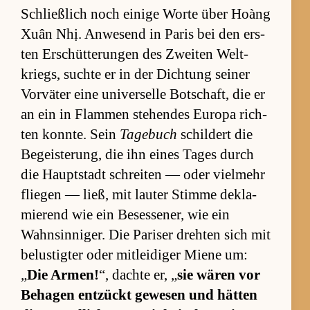
Schließ­lich noch ei­nige Worte über Hoàng
Xuân Nhị. An­we­send in Pa­ris bei den ers­
ten Er­schüt­te­run­gen des Zwei­ten Welt­
kriegs, suchte er in der Dich­tung sei­ner
Vor­vä­ter eine uni­ver­selle Bot­schaft, die er
an ein in Flam­men ste­hen­des Eu­r­opa rich­
ten konn­te. Sein
Tagebuch
schil­dert die
Be­geis­te­rung, die ihn ei­nes Ta­ges durch
die Haupt­stadt schrei­ten — oder viel­mehr
flie­gen — ließ, mit lau­ter Stimme de­kla­
mie­rend wie ein Be­ses­se­ner, wie ein
Wahn­sin­ni­ger. Die Pa­ri­ser dreh­ten sich mit
be­lus­tig­ter oder mit­lei­di­ger Miene um:
„
Die Ar­men!
“, dachte er, „
sie wä­ren vor
Be­ha­gen ent­zückt ge­we­sen und hät­ten