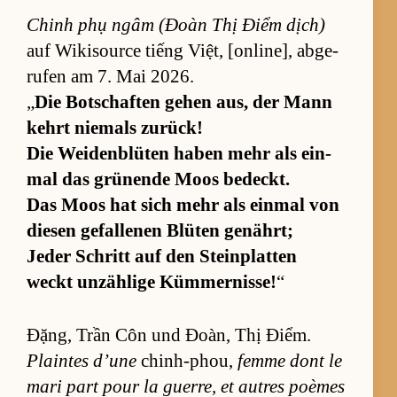
Chinh phụ ngâm (Đoàn Thị Điểm dịch)
auf Wi­ki­source tiếng Việt, [on­li­ne], ab­ge­
ru­fen am 7. Mai 2026.
„
Die Bot­schaf­ten ge­hen aus, der Mann
kehrt nie­mals zu­rück!
Die Wei­den­blü­ten ha­ben mehr als ein­
mal das grü­nende Moos be­deckt.
Das Moos hat sich mehr als ein­mal von
die­sen ge­fal­le­nen Blü­ten ge­nährt;
Je­der Schritt auf den Stein­plat­ten
weckt un­zäh­lige Küm­mer­nis­se!
“
Đặng, Trần Côn und Đoàn, Thị Điểm.
Plain­tes d’une
chin­h-phou,
femme dont le
mari part pour la guer­re, et au­tres poè­mes