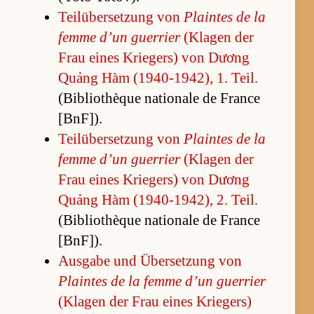
Teil­über­set­zung von
Plain­tes de la
femme d’un guer­rier
(Kla­gen der
Frau ei­nes Krie­gers) von Dương
Quảng Hàm (1940-1942), 1. Teil.
(Bi­blio­thèque na­ti­o­nale de France
[B­n­F]).
Teil­über­set­zung von
Plain­tes de la
femme d’un guer­rier
(Kla­gen der
Frau ei­nes Krie­gers) von Dương
Quảng Hàm (1940-1942), 2. Teil.
(Bi­blio­thèque na­ti­o­nale de France
[B­n­F]).
Aus­gabe und Über­set­zung von
Plain­tes de la femme d’un guer­rier
(Kla­gen der Frau ei­nes Krie­gers)