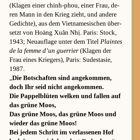
(Kla­gen ei­ner chin­h-phou, ei­ner Frau, de­
ren Mann in den Krieg zieht, und an­dere
Ge­dich­te), aus dem Vi­et­na­me­si­schen über­
setzt von Hoàng Xuân Nhị. Pa­ris: Stock,
1943; Neu­auf­lage un­ter dem Ti­tel
Plain­tes
de la femme d’un guer­rier
(Kla­gen der
Frau ei­nes Krie­ger­s), Pa­ris: Su­de­sta­sie,
1987.
„
Die Bot­schaf­ten sind an­ge­kom­men,
doch Ihr seid nicht an­ge­kom­men.
Die Pap­pel­b­lü­ten wel­ken und fal­len auf
das grüne Moos,
Das grüne Moos, das grüne Moos und
wie­der das grüne Moos!
Bei je­dem Schritt im ver­las­se­nen Hof