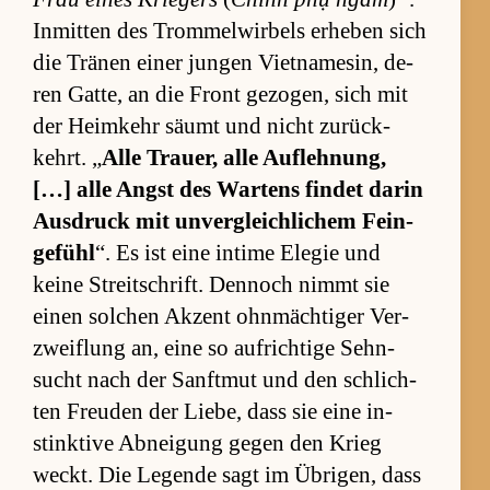
In­mit­ten des Trom­mel­wir­bels er­he­ben sich
die Trä­nen ei­ner jun­gen Vi­et­na­me­sin, de­
ren Gat­te, an die Front ge­zo­gen, sich mit
der Heim­kehr säumt und nicht zu­rück­
kehrt. „
Alle Trau­er, alle Auf­leh­nung,
[…] alle Angst des War­tens fin­det darin
Aus­druck mit un­ver­gleich­li­chem Fein­
ge­fühl
“. Es ist eine in­time Ele­gie und
keine Streit­schrift. Den­noch nimmt sie
einen sol­chen Ak­zent ohn­mäch­ti­ger Ver­
zweif­lung an, eine so auf­rich­tige Sehn­
sucht nach der Sanft­mut und den schlich­
ten Freu­den der Lie­be, dass sie eine in­
stink­tive Ab­nei­gung ge­gen den Krieg
weckt. Die Le­gende sagt im Üb­ri­gen, dass