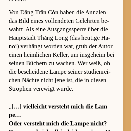
Von Đặng Trần Côn ha­ben die An­na­len
das Bild ei­nes voll­en­de­ten Ge­lehr­ten be­
wahrt. Als eine Aus­gangs­sperre über die
Haupt­stadt Thăng Long (das heu­tige Ha­
noi) ver­hängt wor­den war, grub der Au­tor
einen heim­li­chen Kel­ler, um ins­ge­heim bei
sei­nen Bü­chern zu wa­chen. Wer weiß, ob
die be­schei­dene Lampe sei­ner stu­di­en­rei­
chen Nächte nicht jene ist, die in die­sen
Stro­phen ver­ewigt wur­de:
„
[…] viel­leicht ver­steht mich die Lam­
pe…
Oder ver­steht mich die Lampe nicht?