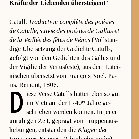
Kräfte der Lie­ben­den über­stei­gen!
“
Ca­tull.
Tra­duc­tion com­plète des poé­sies
de Ca­tul­le, sui­vie des poé­sies de Gal­lus et
de la Veillée des fêtes de Vé­nus
(Voll­stän­
dige Über­set­zung der Ge­dichte Ca­tulls,
ge­folgt von den Ge­dich­ten des Gal­lus und
der Vi­gi­lie der Ve­nus­fes­te), aus dem La­tei­
ni­schen über­setzt von François Noël. Pa­
ris: Ré­mont, 1806.
D
iese Verse Ca­tulls hät­ten ebenso gut
er
im Vi­et­nam der 1740
Jahre ge­
schrie­ben wer­den kön­nen. In je­ner
un­ru­hi­gen Zeit, ge­prägt von Trup­pe­n­aus­
he­bun­gen, ent­stan­den die
Kla­gen der
1
Frau ei­nes Krie­gers
(
Chinh phụ ngâm
)
.