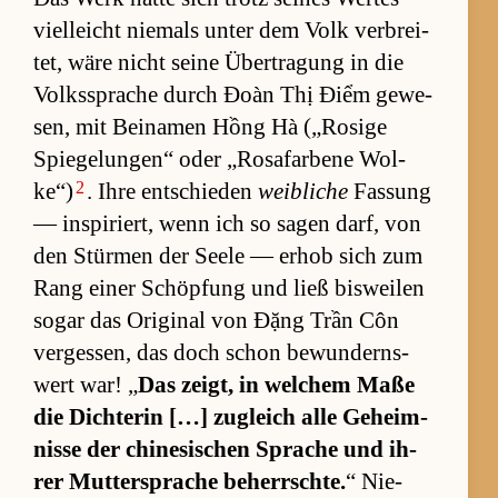
viel­leicht nie­mals un­ter dem Volk ver­brei­
tet, wäre nicht seine Über­tra­gung in die
Volkss­pra­che durch Đoàn Thị Điểm ge­we­
sen, mit Bei­n­amen Hồng Hà („Ro­sige
Spie­ge­lun­gen“ oder „Ro­sa­fa­r­bene Wol­
2
ke“)
. Ihre ent­schie­den
weibliche
Fas­sung
— in­spi­riert, wenn ich so sa­gen darf, von
den Stür­men der Seele — er­hob sich zum
Rang ei­ner Schöp­fung und ließ bis­wei­len
so­gar das Ori­gi­nal von Đặng Trần Côn
ver­ges­sen, das doch schon be­wun­derns­
wert war! „
Das zeigt, in wel­chem Maße
die Dich­te­rin […] zu­gleich alle Ge­heim­
nisse der chi­ne­si­schen Spra­che und ih­
rer Mut­ter­spra­che be­herrsch­te.
“ Nie­