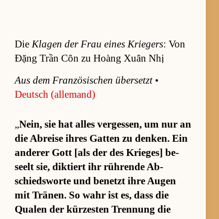
Die
Klagen der Frau eines Kriegers
: Von
Đặng Trần Côn zu Hoàng Xuân Nhị
Aus dem Fran­zö­si­schen über­setzt
•
Deutsch (al­le­mand)
„
Nein, sie hat al­les ver­ges­sen, um nur an
die Ab­reise ih­res Gat­ten zu den­ken. Ein
an­de­rer Gott [als der des Krie­ges] be­
seelt sie, dik­tiert ihr rüh­rende Ab­
schieds­worte und be­netzt ihre Au­gen
mit Trä­nen. So wahr ist es, dass die
Qua­len der kür­zes­ten Tren­nung die