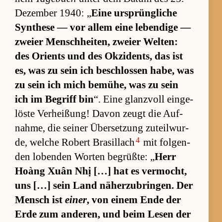
De­zem­ber 1940: „
Eine ur­sprüng­li­che
Syn­these — vor al­lem eine le­ben­dige —
zweier Mensch­hei­ten, zweier Wel­ten:
des Ori­ents und des Ok­zi­dents, das ist
es, was zu sein ich be­schlos­sen ha­be, was
zu sein ich mich be­mü­he, was zu sein
ich im Be­griff bin
“. Eine glanz­voll ein­ge­
löste Ver­hei­ßung! Da­von zeugt die Auf­
nah­me, die sei­ner Über­set­zung zu­teil­wur­
4
de, wel­che Ro­bert Bra­sil­lach
mit fol­gen­
den lo­ben­den Wor­ten be­grüß­te: „
Herr
Hoàng Xuân Nhị […] hat es ver­mocht,
uns […] sein Land nä­her­zu­brin­gen. Der
Mensch ist
einer
, von ei­nem Ende der
Erde zum an­de­ren, und beim Le­sen der