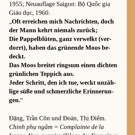
1955; Neu­auf­lage Sai­gon: Bộ Quốc gia
Giáo dục, 1960.
„
Oft er­rei­chen mich Nach­rich­ten, doch
der Mann kehrt nie­mals zu­rück;
Die Pap­pel­b­lü­ten, ganz ver­welkt (ver­
dorr­t), ha­ben das grü­nende Moos be­
deckt.
Das Moos brei­tet ringsum einen dich­ten
grün­li­chen Tep­pich aus.
Je­der Schritt, den ich tue, weckt un­zäh­
lige süße und schmerz­li­che Er­in­ne­run­
gen.
“
Đặng, Trần Côn und Đoàn, Thị Điểm.
Chinh phụ ngâm = Com­plainte de la