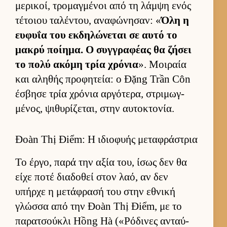
μερικοί, τρομαγ­μένοι από τη λάμψη ενός
τέτοιου ταλέντου, αναφώνησαν: «
Όλη η
ευ­φυΐα του εκ­δηλώνεται σε αυτό το
μακρύ ποί­ημα. Ο συγ­γραφέας θα ζήσει
το πολύ ακόμη τρία χρόνια
». Μοι­ραία
και αληθής προφητεία: ο Đặng Trần Côn
έσβησε τρία χρόνια αρ­γότερα, στριμωγ­
μένος, ψιθυρίζεται, στην αυ­τοκτονία.
Đoàn Thị Điểm: Η ιδιοφυής μεταφράστρια
Το έρ­γο, παρά την αξία του, ίσως δεν θα
είχε ποτέ δια­δοθεί στον λαό, αν δεν
υπήρχε η μετάφρασή του στην εθνική
γλώσσα από την Đoàn Thị Điểm, με το
παρατσού­κλι Hồng Hà («Ρόδινες ανταύ­