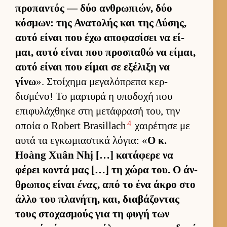
προπαντός — δύο αν­θρωπιών, δύο
κόσμων: της Ανατολής και της Δύσης,
αυτό εί­ναι που έχω αποφασίσει να εί­
μαι, αυτό εί­ναι που προσπαθώ να εί­μαι,
αυτό εί­ναι που εί­μαι σε εξέλιξη να
γίνω
». Στοί­χημα μεγαλόπρεπα κερ­
δισμένο! Το μαρ­τυρά η υποδοχή που
επιφυλάχθηκε στη μετάφρασή του, την
4
οποία ο Robert Brasillach
χαι­ρέτησε με
αυτά τα εγκωμια­στικά λόγια: «
Ο κ.
Hoàng Xuân Nhị […] κατάφερε να
φέρει κοντά μας […] τη χώρα του. Ο άν­
θρωπος εί­ναι
ένας
, από το ένα άκρο στο
άλλο του πλανήτη, και, δια­βάζοντας
τους στοχασμούς για τη φυγή των