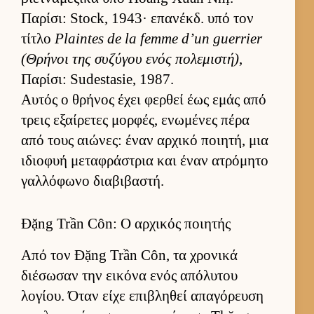
Παρίσι: Stock, 1943· επανέκδ. υπό τον
τίτλο
Plaintes de la femme d’un guerrier
(Θρήνοι της συζύγου ενός πολεμιστή)
,
Παρίσι: Sudestasie, 1987.
Αυ­τός ο θρήνος έχει φερ­θεί έως εμάς από
τρεις εξαί­ρετες μορ­φές, ενωμένες πέρα
από τους αιώνες: έναν αρ­χικό ποι­ητή, μια
ιδιο­φυή μεταφράστρια και έναν ατρόμητο
γαλ­λόφωνο δια­βιβαστή.
Đặng Trần Côn: Ο αρχικός ποιητής
Από τον Đặng Trần Côn, τα χρονικά
διέσωσαν την ει­κόνα ενός απόλυτου
λογίου. Όταν είχε επιβληθεί απαγόρευση