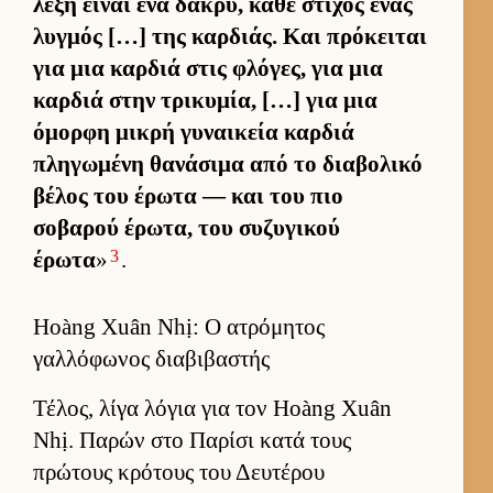
λέξη εί­ναι ένα δάκρυ, κάθε στίχος ένας
λυγ­μός […] της καρ­διάς. Και πρόκει­ται
για μια καρ­διά στις φλόγες, για μια
καρ­διά στην τρικυμία, […] για μια
όμορφη μικρή γυναι­κεία καρ­διά
πληγωμένη θανάσιμα από το δια­βολικό
βέλος του έρωτα — και του πιο
σοβαρού έρωτα, του συζυγικού
3
έρωτα
»
.
Hoàng Xuân Nhị: Ο ατρόμητος
γαλλόφωνος διαβιβαστής
Τέλος, λίγα λόγια για τον Hoàng Xuân
Nhị. Παρών στο Παρίσι κατά τους
πρώτους κρότους του Δευ­τέρου