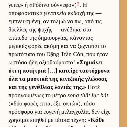
2
γειες» ή «Ρόδινο σύν­νεφο»)
. Η
αποφασιστικά
γυναικεία
εκ­δοχή της —
εμπνευ­σμένη, αν τολμώ να πω, από τις
θύελ­λες της ψυχής — ανέβηκε στο
επίπεδο της δημιουρ­γίας, κάνοντας
μερικές φορές ακόμη και να ξεχνιέται το
πρωτότυπο του Đặng Trần Côn, που ήταν
ωστόσο ήδη αξιο­θαύ­μαστο! «
Σημαί­νει
ότι η ποι­ήτρια […] κατείχε ταυ­τόχρονα
όλα τα μυστικά της κινεζικής γλώσ­σας
και της γενέθλιας λαλιάς της.
» Ποτέ
προη­γου­μένως το μέτρο
song thất lục bát
(«δύο φορές επτά, έξι, οκτώ»), τόσο
πρόσφορο για ευ­γενή μελαγ­χολία, δεν είχε
χρησιμοποι­ηθεί με τέτοια τέχνη: «
Κάθε