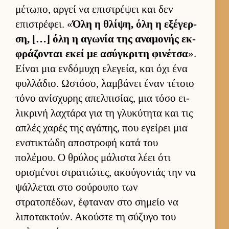
μέτωπο, αρ­γεί να επιστρέψει και δεν
επιστρέφει. «
Όλη η θλίψη, όλη η εξέγερ­
ση, […] όλη η αγωνία της αναμονής εκ­
φράζονται εκεί με ασύγκριτη φινέτσα
».
Εί­ναι μια εν­δόμυχη ελεγεία, και όχι ένα
φυλ­λάδιο. Ωστόσο, λαμ­βάνει έναν τέτοιο
τόνο ανίσχυρης απελ­πισίας, μια τόσο ει­
λικρινή λαχτάρα για τη γλυκύτητα και τις
απλές χαρές της αγάπης, που εγεί­ρει μια
εν­στικτώδη αποστροφή κατά του
πολέμου. Ο θρύλος μάλιστα λέει ότι
ορισμένοι στρατιώτες, ακού­γοντάς την να
ψάλ­λεται στο σού­ρουπο των
στρατοπέδων, έφταναν στο σημείο να
λιποτακτούν. Ακού­στε τη σύζυγο του