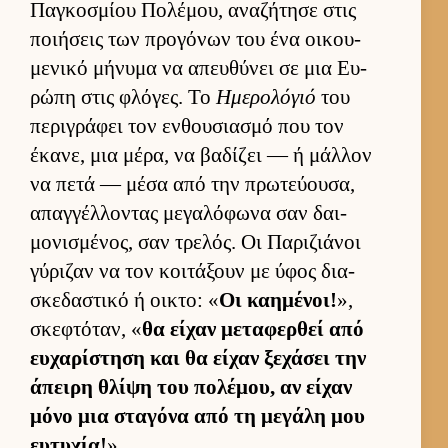
Παγκοσμίου Πολέμου, αναζήτησε στις
ποι­ήσεις των προγόνων του ένα οι­κου­
μενικό μήνυμα να απευ­θύνει σε μια Ευ­
ρώπη στις φλόγες. Το
Ημερολόγιό
του
περιγράφει τον εν­θου­σια­σμό που τον
έκανε, μια μέρα, να βαδίζει — ή μάλ­λον
να πετά — μέσα από την πρωτεύ­ου­σα,
απαγ­γέλ­λοντας μεγαλόφωνα σαν δαι­
μονισμένος, σαν τρελός. Οι Παριζιάνοι
γύριζαν να τον κοι­τάξουν με ύφος δια­
σκεδαστικό ή οι­κτο: «
Οι καη­μένοι!
»,
σκεφτόταν, «
θα εί­χαν μεταφερ­θεί από
ευ­χαρίστηση και θα εί­χαν ξεχάσει την
άπειρη θλίψη του πολέμου, αν εί­χαν
μόνο μια σταγόνα από τη μεγάλη μου
ευ­τυχία!
»