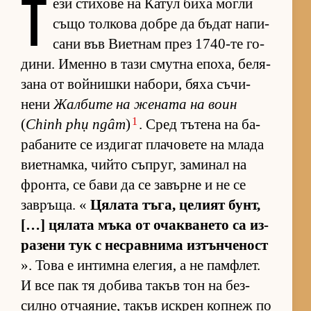
Т
ези сти­хове на Ка­тул биха могли
също тол­кова добре да бъ­дат на­пи­
сани във Ви­ет­нам през 1740-те го­
ди­ни. Именно в тази смутна епо­ха, бе­ля­
зана от вой­нишки на­бо­ри, бяха съ­чи­
нени
Жал­бите на же­ната на воин
1
(
Chinh phụ ngâm
)
. Сред тъ­тена на ба­
ра­ба­ните се из­ди­гат пла­чо­вете на млада
ви­ет­нам­ка, чийто съп­руг, за­ми­нал на
фрон­та, се бави да се за­върне и не се
зав­ръ­ща. «
Ця­лата тъ­га, це­лият бунт,
[…] ця­лата мъка от очак­ва­нето са из­
ра­зени тук с нес­рав­нима из­тън­че­ност
». Това е ин­тимна еле­гия, а не пам­ф­лет.
И все пак тя до­бива та­къв тон на без­
силно от­ча­я­ние, та­къв ис­к­рен коп­неж по