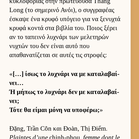
κυκλοφορίας στην πρωτεύ­ουσα Thăng
Long (το σημερινό Ανόι), ο συγ­γραφέας
έσκαψε ένα κρυφό υπόγειο για να ξενυχτά
κρυφά κοντά στα βιβλία του. Ποιος ξέρει
αν το ταπεινό λυχνάρι των μελετηρών
νυχτών του δεν εί­ναι αυτό που
απαθανατίζεται σε αυ­τές τις στροφές:
«
[…] ίσως το λυχνάρι να με καταλαβαί­
νει…
Ή μήπως το λυχνάρι δεν με καταλαβαί­
νει;
Τότε θα εί­μαι μόνη να υποφέρω;
»
Đặng, Trần Côn και Đoàn, Thị Điểm.
Plaintes d’une
chinh-phou,
femme dont le