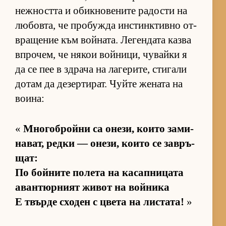
неж­ността и обик­но­ве­ните ра­дости на
лю­бов­та, че про­бужда ин­с­тин­к­тивно от­
в­ра­ще­ние към вой­на­та. Ле­ген­дата казва
впро­чем, че ня­кои вой­ни­ци, чу­вайки я
да се пее в здрача на ла­ге­ри­те, сти­гали
до­там да де­зер­ти­рат. Чуйте же­ната на
во­и­на:
«
Мно­гоб­ройни са оне­зи, ко­ито за­ми­
на­ват, редки — оне­зи, ко­ито се зав­ръ­
щат:
По бой­ните по­лета на ка­сап­ни­цата
аван­тюр­ният жи­вот на вой­ника
Е твърде схо­ден с цвета на лис­та­та!
»