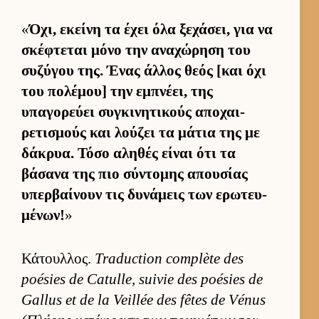
«
Όχι, εκείνη τα έχει όλα ξεχάσει, για να
σκέφτεται μόνο την αναχώρηση του
συζύγου της. Ένας άλ­λος θεός [και όχι
του πολέμου] την εμπνέει, της
υπαγορεύει συγκινητικούς αποχαι­
ρετισμούς και λού­ζει τα μάτια της με
δάκρυα. Τόσο αληθές εί­ναι ότι τα
βάσανα της πιο σύντομης απου­σίας
υπερ­βαί­νουν τις δυνάμεις των ερωτευ­
μένων!
»
Κάτουλ­λος.
Traduction complète des
poésies de Catulle, suivie des poésies de
Gallus et de la Veillée des fêtes de Vénus