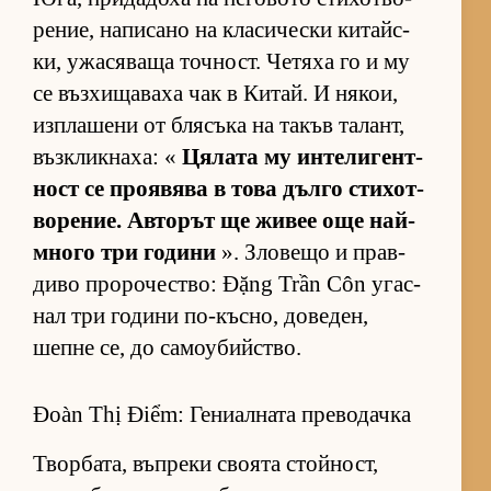
ре­ние, на­пи­сано на кла­си­чески ки­тайс­
ки, ужа­ся­ваща точ­ност. Че­тяха го и му
се въз­хи­ща­ваха чак в Ки­тай. И ня­кои,
из­п­ла­шени от бля­съка на та­къв та­лант,
въз­к­лик­на­ха: «
Ця­лата му ин­те­ли­ген­т­
ност се про­я­вява в това дълго сти­хот­
во­ре­ние. Ав­то­рът ще жи­вее още най-
много три го­дини
». Зло­вещо и прав­
диво про­ро­чес­т­во: Đặng Trần Côn угас­
нал три го­дини по-къс­но, до­ве­ден,
шепне се, до са­мо­у­бийс­т­во.
Đoàn Thị Điểm: Гениалната преводачка
Твор­ба­та, въп­реки сво­ята стой­ност,