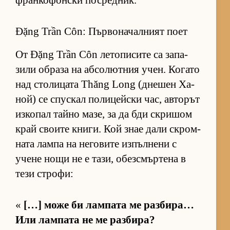
фран­ко­фон­ски пос­ред­ник.
Đặng Trần Côn: Първоначалният поет
От Đặng Trần Côn ле­то­пи­сите са за­па­
зили об­раза на аб­со­лют­ния учен. Ко­гато
над сто­ли­цата Thăng Long (дне­шен Ха­
ной) се спус­кал по­ли­цейски час, ав­то­рът
из­ко­пал тайно ма­зе, за да бди скри­шом
край сво­ите кни­ги. Кой знае дали скром­
ната лампа на не­го­вите из­пъл­нени с
учене нощи не е та­зи, обез­смър­тена в
тези стро­фи:
«
[…] може би лам­пата ме раз­би­ра…
Или лам­пата не ме раз­би­ра?