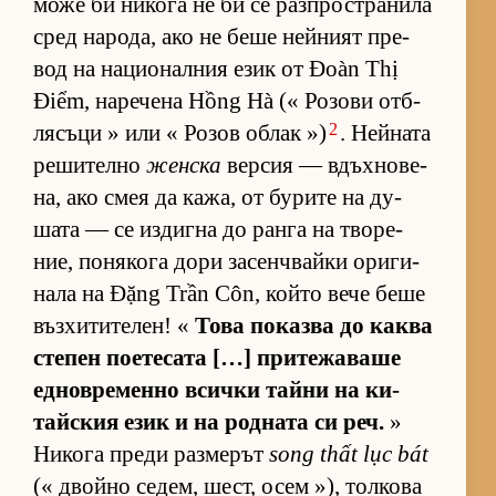
може би ни­кога не би се раз­п­рос­т­ра­нила
сред на­ро­да, ако не беше ней­ният пре­
вод на на­ци­о­нал­ния език от Đoàn Thị
Điểm, на­ре­чена Hồng Hà (« Ро­зови от­б­
2
ля­съци » или « Ро­зов об­лак »)
. Ней­ната
ре­ши­телно
женска
вер­сия — вдъх­но­ве­
на, ако смея да ка­жа, от бу­рите на ду­
шата — се из­дигна до ранга на тво­ре­
ние, по­ня­кога дори за­сен­ч­вайки ори­ги­
нала на Đặng Trần Côn, който вече беше
въз­хи­ти­те­лен! «
Това по­казва до каква
сте­пен по­е­те­сата […] при­те­жа­ваше
ед­нов­ре­менно всички тайни на ки­
тайс­кия език и на род­ната си реч.
»
Ни­кога преди раз­ме­рът
song thất lục bát
(« двойно се­дем, шест, осем »), тол­кова