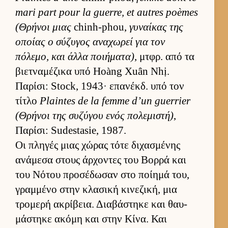
mari part pour la guerre, et autres poèmes
(Θρήνοι μιας
chinh-phou,
γυναί­κας της
οποίας ο σύζυγος αναχωρεί για τον
πόλεμο, και άλλα ποι­ήματα)
, μτ­φρ. από τα
βιετ­ναμέζικα υπό Hoàng Xuân Nhị.
Παρίσι: Stock, 1943· επανέκδ. υπό τον
τίτλο
Plaintes de la femme d’un guerrier
(Θρήνοι της συζύγου ενός πολεμιστή)
,
Παρίσι: Sudestasie, 1987.
Οι πληγές μιας χώρας τότε διχασμένης
ανάμεσα στους άρ­χοντες του Βορρά και
του Νότου προσέδωσαν στο ποί­ημά του,
γραμ­μένο στην κλασική κινεζική, μια
τρομερή ακρίβεια. Δια­βάστηκε και θαυ­
μάστηκε ακόμη και στην Κίνα. Και