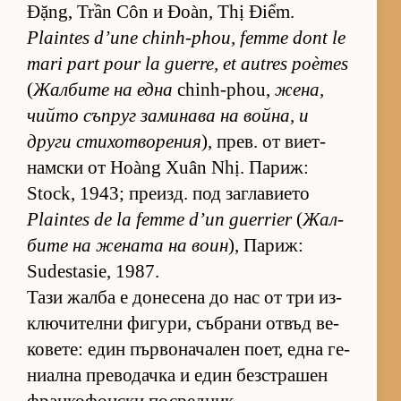
Đặng, Trần Côn и Đoàn, Thị Điểm.
Plaintes d’une chinh-phou, femme dont le
mari part pour la guerre, et autres poèmes
(
Жал­бите на една
chinh-phou,
же­на,
чийто съп­руг за­ми­нава на вой­на, и
други сти­хот­во­ре­ния
), прев. от ви­ет­
нам­ски от Hoàng Xuân Nhị. Па­риж:
Stock, 1943; пре­изд. под заг­ла­ви­ето
Plaintes de la femme d’un guerrier
(
Жал­
бите на же­ната на воин
), Па­риж:
Sudestasie, 1987.
Тази жалба е до­не­сена до нас от три из­
к­лю­чи­телни фи­гу­ри, съб­рани от­въд ве­
ко­ве­те: един пър­во­на­ча­лен по­ет, една ге­
ни­ална пре­во­дачка и един без­стра­шен