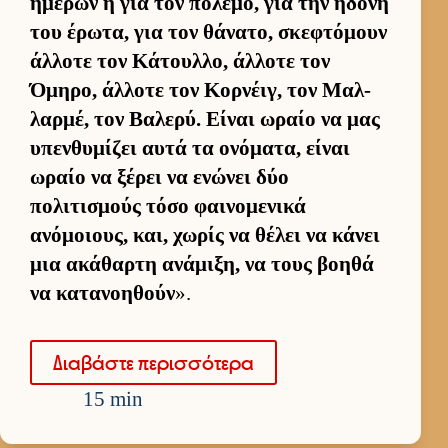
ημερών ή για τον πόλεμο, για την ηδονή
του έρωτα, για τον θάνατο, σκεφτόμουν
άλ­λοτε τον Κάτουλ­λο, άλ­λοτε τον
Όμηρο, άλ­λοτε τον Κορ­νέιγ, τον Μαλ­
λαρ­μέ, τον Βαλερύ. Εί­ναι ωραίο να μας
υπεν­θυμίζει αυτά τα ονόματα, εί­ναι
ωραίο να ξέρει να ενώνει δύο
πολιτισμούς τόσο φαι­νομενικά
ανόμοιους, και, χωρίς να θέλει να κάνει
μια ακάθαρτη ανάμιξη, να τους βοηθά
να κατανοη­θούν
».
Δια­βάστε περισ­σότερα
15 min