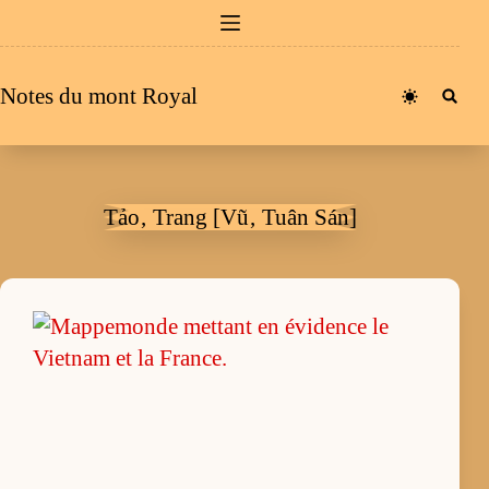
Passer
au
contenu
Notes du mont Royal
Tảo‚ Trang [Vũ‚ Tuân Sán]