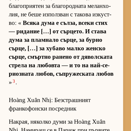
бла­гоп­ри­я­тен за бла­го­род­ната ме­лан­хо­
лия, не беше из­пол­з­ван с та­кова из­кус­т­
во: «
Всяка дума е съл­за, всеки стих
— ри­да­ние […] от сър­це­то. И става
дума за плам­нало сър­це, за бурно
сър­це, […] за ху­баво малко жен­ско
сър­це, смър­тно ра­нено от дя­вол­с­ката
стрела на лю­бовта — и то на най-се­
ри­оз­ната лю­бов, съп­ру­жес­ката лю­бов
3
»
.
Hoàng Xuân Nhị: Безстрашният
франкофонски посредник
Нак­рая, ня­колко думи за Hoàng Xuân
Nhị. На­ми­ращ се в Па­риж при пър­вите