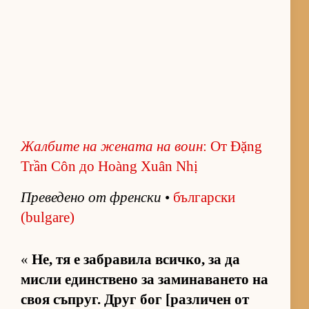
Жал­бите на же­ната на воин
: От Đặng
Trần Côn до Hoàng Xuân Nhị
Пре­ве­дено от френ­ски
•
бъл­гар­ски
(bulgare)
«
Не, тя е заб­ра­вила всич­ко, за да
мисли един­с­т­вено за за­ми­на­ва­нето на
своя съп­руг. Друг бог [раз­ли­чен от