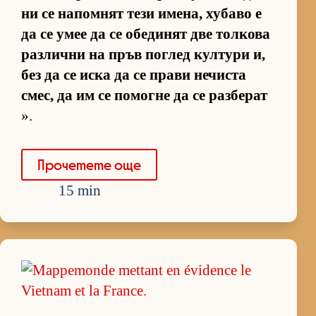
ни се на­пом­нят тези име­на, ху­баво е
да се умее да се обе­ди­нят две тол­кова
раз­лични на пръв пог­лед кул­тури и,
без да се иска да се прави не­чиста
смес, да им се по­могне да се раз­бе­рат
».
Про­че­тете още
15 min