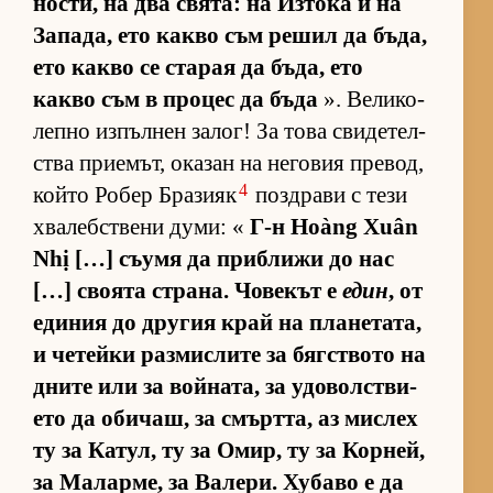
нос­ти, на два свя­та: на Из­тока и на
За­па­да, ето какво съм ре­шил да бъ­да,
ето какво се ста­рая да бъ­да, ето
какво съм в про­цес да бъда
». Ве­ли­ко­
лепно из­пъл­нен за­лог! За това сви­де­тел­
с­тва при­е­мът, ока­зан на не­го­вия пре­вод,
4
който Ро­бер Бра­зияк
поз­д­рави с тези
хва­леб­с­т­вени ду­ми: «
Г-н Hoàng Xuân
Nhị […] съ­умя да приб­лижи до нас
[…] сво­ята стра­на. Чо­ве­кът е
един
, от
еди­ния до дру­гия край на пла­не­та­та,
и че­тейки раз­мис­лите за бяг­с­т­вото на
дните или за вой­на­та, за удо­вол­с­т­ви­
ето да оби­чаш, за смърт­та, аз мис­лех
ту за Ка­тул, ту за Омир, ту за Кор­ней,
за Ма­лар­ме, за Ва­ле­ри. Ху­баво е да