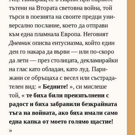
тъ­тени на Вто­рата све­товна вой­на, той
търси в по­е­зи­ята на сво­ите предци уни­
вер­сално пос­ла­ние, ко­ето да от­п­рави
към една плам­нала Ев­ро­па. Не­го­вият
Дневник
описва ен­ту­си­аз­ма, който един
ден го на­кара да върви — или по-скоро
да лети — през сто­ли­ца­та, дек­ла­ми­райки
на глас като об­ла­дан, като луд. Па­ри­
жани се об­ръ­щаха с ве­сел или със­т­ра­да­
те­лен вид: «
Бедните!
», си мис­леше
той, «
те биха били пре­из­пъл­нени с
ра­дост и биха заб­ра­вили без­к­рай­ната
тъга на вой­на­та, ако бяха имали само
една капка от мо­ето го­лямо щас­тие!
»