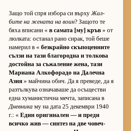
Защо той спря из­бора си върху
Жал­
бите на же­ната на воин
? За­щото те
бяха впи­сани «
в са­мата [му] кръв
» от
люл­ка­та: ос­та­нал рано си­рак, той беше
на­ме­рил в «
без­к­райно скъ­по­цен­ните
сълзи на тази бла­го­родна и тол­кова
дос­тойна за съ­жа­ле­ние же­на, тази
Ма­ри­ана Ал­ко­фо­радо на Да­лечна
Азия
» май­чина обич. Да я пре­ве­де, да я
раз­тъл­кува оз­на­ча­ваше да осъ­щес­тви
една ху­ма­нис­тична меч­та, за­пи­сана в
Дневника
му на дата 25 де­кем­ври 1940
г.: «
Един ори­ги­на­лен — и преди
всичко жив — син­тез на две чо­веч­