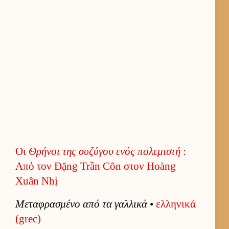
Οι
Θρήνοι της συζύγου ενός πολεμιστή
:
Από τον Đặng Trần Côn στον Hoàng
Xuân Nhị
Μεταφρασμένο από τα γαλ­λικά
•
ελ­ληνικά
(grec)