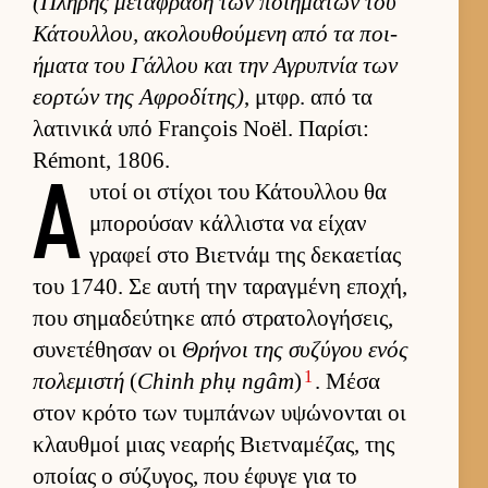
(Πλήρης μετάφραση των ποι­ημάτων του
Κάτουλ­λου, ακολου­θού­μενη από τα ποι­
ήματα του Γάλ­λου και την Αγρυπνία των
εορ­τών της Αφροδίτης)
, μτ­φρ. από τα
λατινικά υπό François Noël. Παρίσι:
Rémont, 1806.
Α
υ­τοί οι στίχοι του Κάτουλ­λου θα
μπορού­σαν κάλ­λιστα να εί­χαν
γραφεί στο Βιετ­νάμ της δεκαετίας
του 1740. Σε αυτή την ταραγ­μένη εποχή,
που σημαδεύ­τηκε από στρατολογήσεις,
συνετέθησαν οι
Θρήνοι της συζύγου ενός
1
πολεμιστή
(
Chinh phụ ngâm
)
. Μέσα
στον κρότο των τυμπάνων υψώνονται οι
κλαυθ­μοί μιας νεαρής Βιετ­ναμέζας, της
οποίας ο σύζυγος, που έφυγε για το