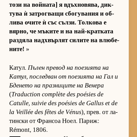
този на вой­на­та] я вдъх­но­вя­ва, дик­
тува ѝ зат­рог­ващи сбо­гу­ва­ния и об­
лива очите ѝ със съл­зи. Тол­кова е
вяр­но, че мъ­ките и на най-крат­ката
раз­дяла над­х­вър­лят си­лите на влю­бе­
ни­те!
»
Ка­тул.
Пъ­лен пре­вод на по­е­зи­ята на
Ка­тул, пос­лед­ван от по­е­зи­ята на Гал и
Бде­нето на праз­ни­ците на Ве­нера
(
Traduction complète des poésies de
Catulle, suivie des poésies de Gallus et de
la Veillée des fêtes de Vénus
), прев. от ла­
тин­ски от Фран­соа Но­ел. Па­риж:
Rémont, 1806.