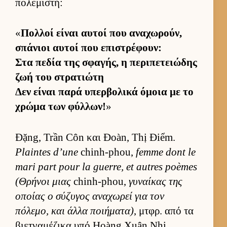
πολεμιστή:
«
Πολ­λοί εί­ναι αυ­τοί που αναχωρούν,
σπάνιοι αυ­τοί που επιστρέφουν:
Στα πεδία της σφαγής, η περιπετειώδης
ζωή του στρατιώτη
Δεν εί­ναι παρά υπερ­βολικά όμοια με το
χρώμα των φύλ­λων!
»
Đặng, Trần Côn και Đoàn, Thị Điểm.
Plaintes d’une
chinh-phou,
femme dont le
mari part pour la guerre, et autres poèmes
(Θρήνοι μιας
chinh-phou,
γυναί­κας της
οποίας ο σύζυγος αναχωρεί για τον
πόλεμο, και άλλα ποι­ήματα)
, μτ­φρ. από τα
βιετ­ναμέζικα υπό Hoàng Xuân Nhị.