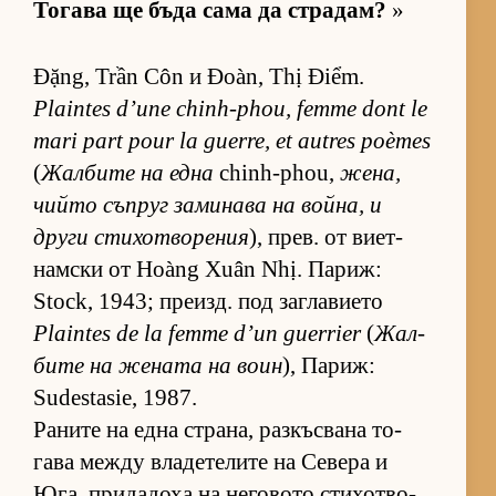
То­гава ще бъда сама да стра­дам?
»
Đặng, Trần Côn и Đoàn, Thị Điểm.
Plaintes d’une chinh-phou, femme dont le
mari part pour la guerre, et autres poèmes
(
Жал­бите на една
chinh-phou,
же­на,
чийто съп­руг за­ми­нава на вой­на, и
други сти­хот­во­ре­ния
), прев. от ви­ет­
нам­ски от Hoàng Xuân Nhị. Па­риж:
Stock, 1943; пре­изд. под заг­ла­ви­ето
Plaintes de la femme d’un guerrier
(
Жал­
бите на же­ната на воин
), Па­риж:
Sudestasie, 1987.
Ра­ните на една стра­на, раз­къс­вана то­
гава между вла­де­те­лите на Се­вера и
Юга, при­да­доха на не­го­вото сти­хот­во­