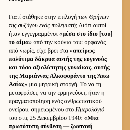
Γιατί στάθηκε στην επιλογή των
Θρήνων
της συζύγου ενός πολεμιστή
; Διότι αυ­τοί
ήταν εγ­γεγραμ­μένοι «
μέσα στο ίδιο [του]
το αίμα
» από την κού­νια του: ορ­φανός
από νωρίς, είχε βρει στα «
απεί­ρως
πολύτιμα δάκρυα αυ­τής της ευ­γενούς
και τόσο αξιο­λύπητης γυναί­κας, αυ­τής
της Μαριάν­νας Αλ­κοφοράντο της Άπω
Ασίας
» μια μητρική στορ­γή. Το να τη
μεταφράσει, να την ερ­μηνεύ­σει, ήταν η
πραγ­ματοποί­ηση ενός αν­θρωπιστικού
ονεί­ρου, σημειω­μένου στο
Ημερολόγιό
του στις 25 Δεκεμ­βρίου 1940: «
Μια
πρωτότυπη σύν­θεση — ζωντανή