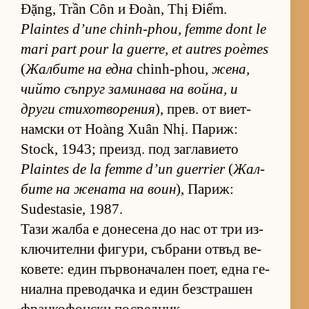
Đặng, Trần Côn и Đoàn, Thị Điểm.
Plaintes d’une chinh-phou, femme dont le
mari part pour la guerre, et autres poèmes
(
Жал­бите на една
chinh-phou,
же­на,
чийто съп­руг за­ми­нава на вой­на, и
други сти­хот­во­ре­ния
), прев. от ви­ет­
нам­ски от Hoàng Xuân Nhị. Па­риж:
Stock, 1943; пре­изд. под заг­ла­ви­ето
Plaintes de la femme d’un guerrier
(
Жал­
бите на же­ната на воин
), Па­риж:
Sudestasie, 1987.
Тази жалба е до­не­сена до нас от три из­
к­лю­чи­телни фи­гу­ри, съб­рани от­въд ве­
ко­ве­те: един пър­во­на­ча­лен по­ет, една ге­
ни­ална пре­во­дачка и един без­стра­шен