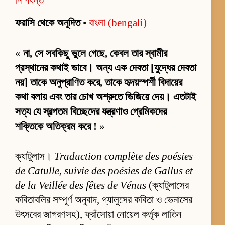
ফরাসি থেকে অনূদিত
•
বাংলা (bengali)
«
না, সে সবকিছু ভুলে গেছে, কেবল তার স্বামীর
প্রস্থানের কথাই ভাবে। অন্য এক দেবতা [যুদ্ধের দেবতা
নয়] তাকে অনুপ্রাণিত করে, তাকে হৃদয়স্পর্শী বিদায়ের
কথা বলায় এবং তার চোখ অশ্রুতে ভিজিয়ে দেয়। এতটাই
সত্য যে স্বল্পতম বিচ্ছেদের যন্ত্রণাও প্রেমিকদের
শক্তিকে অতিক্রম করে !
»
ক্যাটুলাস।
Traduction complète des poésies
de Catulle, suivie des poésies de Gallus et
de la Veillée des fêtes de Vénus
(ক্যাটুলাসের
কবিতাবলির সম্পূর্ণ অনুবাদ, গ্যালুসের কবিতা ও ভেনাসের
উৎসবের জাগরণসহ), ফ্রাঁসোয়া নোয়েল কর্তৃক লাতিন