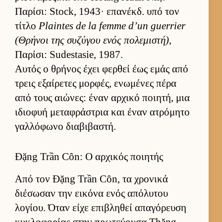
Παρίσι: Stock, 1943· επανέκδ. υπό τον
τίτλο
Plaintes de la femme d’un guerrier
(Θρήνοι της συζύγου ενός πολεμιστή)
,
Παρίσι: Sudestasie, 1987.
Αυ­τός ο θρήνος έχει φερ­θεί έως εμάς από
τρεις εξαί­ρετες μορ­φές, ενωμένες πέρα
από τους αιώνες: έναν αρ­χικό ποι­ητή, μια
ιδιο­φυή μεταφράστρια και έναν ατρόμητο
γαλ­λόφωνο δια­βιβαστή.
Đặng Trần Côn: Ο αρχικός ποιητής
Από τον Đặng Trần Côn, τα χρονικά
διέσωσαν την ει­κόνα ενός απόλυτου
λογίου. Όταν είχε επιβληθεί απαγόρευση
κυκλοφορίας στην πρωτεύ­ουσα Thăng