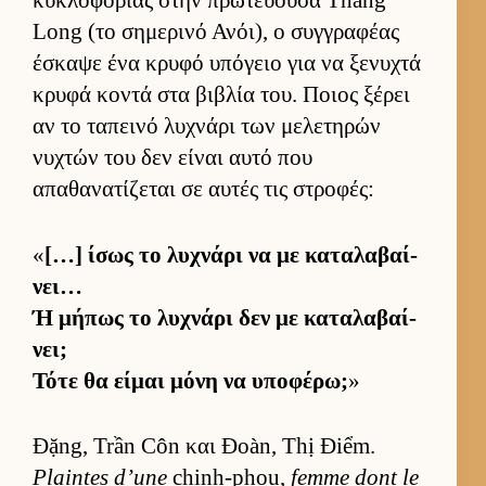
Long (το σημερινό Ανόι), ο συγ­γραφέας
έσκαψε ένα κρυφό υπόγειο για να ξενυχτά
κρυφά κοντά στα βιβλία του. Ποιος ξέρει
αν το ταπεινό λυχνάρι των μελετηρών
νυχτών του δεν εί­ναι αυτό που
απαθανατίζεται σε αυ­τές τις στροφές:
«
[…] ίσως το λυχνάρι να με καταλαβαί­
νει…
Ή μήπως το λυχνάρι δεν με καταλαβαί­
νει;
Τότε θα εί­μαι μόνη να υποφέρω;
»
Đặng, Trần Côn και Đoàn, Thị Điểm.
Plaintes d’une
chinh-phou,
femme dont le