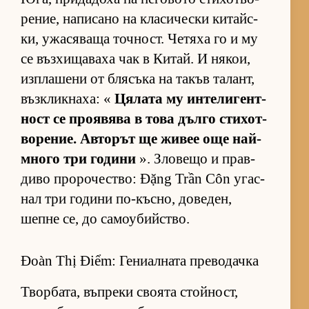
ре­ние, на­пи­сано на кла­си­чески ки­тайс­
ки, ужа­ся­ваща точ­ност. Че­тяха го и му
се въз­хи­ща­ваха чак в Ки­тай. И ня­кои,
из­п­ла­шени от бля­съка на та­къв та­лант,
въз­к­лик­на­ха: «
Ця­лата му ин­те­ли­ген­т­
ност се про­я­вява в това дълго сти­хот­
во­ре­ние. Ав­то­рът ще жи­вее още най-
много три го­дини
». Зло­вещо и прав­
диво про­ро­чес­т­во: Đặng Trần Côn угас­
нал три го­дини по-къс­но, до­ве­ден,
шепне се, до са­мо­у­бийс­т­во.
Đoàn Thị Điểm: Гениалната преводачка
Твор­ба­та, въп­реки сво­ята стой­ност,