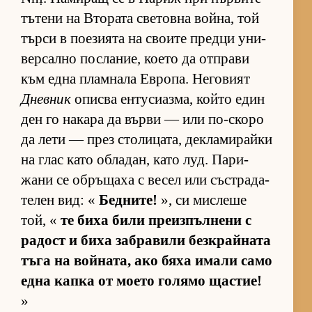
тъ­тени на Вто­рата све­товна вой­на, той
търси в по­е­зи­ята на сво­ите предци уни­
вер­сално пос­ла­ние, ко­ето да от­п­рави
към една плам­нала Ев­ро­па. Не­го­вият
Дневник
описва ен­ту­си­аз­ма, който един
ден го на­кара да върви — или по-скоро
да лети — през сто­ли­ца­та, дек­ла­ми­райки
на глас като об­ла­дан, като луд. Па­ри­
жани се об­ръ­щаха с ве­сел или със­т­ра­да­
те­лен вид: «
Бедните!
», си мис­леше
той, «
те биха били пре­из­пъл­нени с
ра­дост и биха заб­ра­вили без­к­рай­ната
тъга на вой­на­та, ако бяха имали само
една капка от мо­ето го­лямо щас­тие!
»