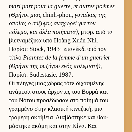
mari part pour la guerre, et autres poèmes
(Θρήνοι μιας
chinh-phou,
γυναί­κας της
οποίας ο σύζυγος αναχωρεί για τον
πόλεμο, και άλλα ποι­ήματα)
, μτ­φρ. από τα
βιετ­ναμέζικα υπό Hoàng Xuân Nhị.
Παρίσι: Stock, 1943· επανέκδ. υπό τον
τίτλο
Plaintes de la femme d’un guerrier
(Θρήνοι της συζύγου ενός πολεμιστή)
,
Παρίσι: Sudestasie, 1987.
Οι πληγές μιας χώρας τότε διχασμένης
ανάμεσα στους άρ­χοντες του Βορρά και
του Νότου προσέδωσαν στο ποί­ημά του,
γραμ­μένο στην κλασική κινεζική, μια
τρομερή ακρίβεια. Δια­βάστηκε και θαυ­
μάστηκε ακόμη και στην Κίνα. Και