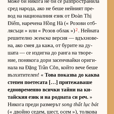
може би ни­кога не би се раз­п­рос­т­ра­нила
сред на­ро­да, ако не беше ней­ният пре­
вод на на­ци­о­нал­ния език от Đoàn Thị
Điểm, на­ре­чена Hồng Hà (« Ро­зови от­б­
2
ля­съци » или « Ро­зов об­лак »)
. Ней­ната
ре­ши­телно
женска
вер­сия — вдъх­но­ве­
на, ако смея да ка­жа, от бу­рите на ду­
шата — се из­дигна до ранга на тво­ре­
ние, по­ня­кога дори за­сен­ч­вайки ори­ги­
нала на Đặng Trần Côn, който вече беше
въз­хи­ти­те­лен! «
Това по­казва до каква
сте­пен по­е­те­сата […] при­те­жа­ваше
ед­нов­ре­менно всички тайни на ки­
тайс­кия език и на род­ната си реч.
»
Ни­кога преди раз­ме­рът
song thất lục bát
(« двойно се­дем, шест, осем »), тол­кова