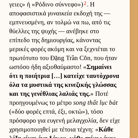
2
γειες» ή «Ρόδινο σύν­νεφο»)
. Η
αποφασιστικά
γυναικεία
εκ­δοχή της —
εμπνευ­σμένη, αν τολμώ να πω, από τις
θύελ­λες της ψυχής — ανέβηκε στο
επίπεδο της δημιουρ­γίας, κάνοντας
μερικές φορές ακόμη και να ξεχνιέται το
πρωτότυπο του Đặng Trần Côn, που ήταν
ωστόσο ήδη αξιο­θαύ­μαστο! «
Σημαί­νει
ότι η ποι­ήτρια […] κατείχε ταυ­τόχρονα
όλα τα μυστικά της κινεζικής γλώσ­σας
και της γενέθλιας λαλιάς της.
» Ποτέ
προη­γου­μένως το μέτρο
song thất lục bát
(«δύο φορές επτά, έξι, οκτώ»), τόσο
πρόσφορο για ευ­γενή μελαγ­χολία, δεν είχε
χρησιμοποι­ηθεί με τέτοια τέχνη: «
Κάθε