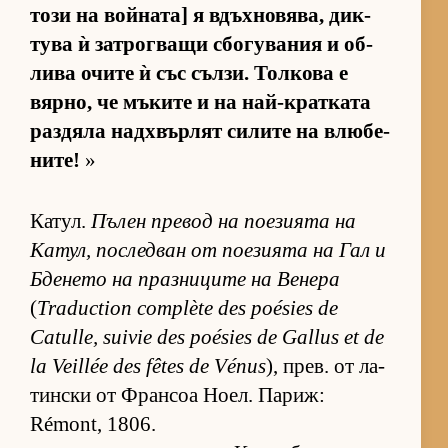
този на вой­на­та] я вдъх­но­вя­ва, дик­
тува ѝ зат­рог­ващи сбо­гу­ва­ния и об­
лива очите ѝ със съл­зи. Тол­кова е
вяр­но, че мъ­ките и на най-крат­ката
раз­дяла над­х­вър­лят си­лите на влю­бе­
ни­те!
»
Ка­тул.
Пъ­лен пре­вод на по­е­зи­ята на
Ка­тул, пос­лед­ван от по­е­зи­ята на Гал и
Бде­нето на праз­ни­ците на Ве­нера
(
Traduction complète des poésies de
Catulle, suivie des poésies de Gallus et de
la Veillée des fêtes de Vénus
), прев. от ла­
тин­ски от Фран­соа Но­ел. Па­риж:
Rémont, 1806.