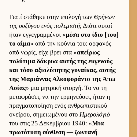
Γιατί στάθηκε στην επιλογή των
Θρήνων
της συζύγου ενός πολεμιστή
; Διότι αυ­τοί
ήταν εγ­γεγραμ­μένοι «
μέσα στο ίδιο [του]
το αίμα
» από την κού­νια του: ορ­φανός
από νωρίς, είχε βρει στα «
απεί­ρως
πολύτιμα δάκρυα αυ­τής της ευ­γενούς
και τόσο αξιο­λύπητης γυναί­κας, αυ­τής
της Μαριάν­νας Αλ­κοφοράντο της Άπω
Ασίας
» μια μητρική στορ­γή. Το να τη
μεταφράσει, να την ερ­μηνεύ­σει, ήταν η
πραγ­ματοποί­ηση ενός αν­θρωπιστικού
ονεί­ρου, σημειω­μένου στο
Ημερολόγιό
του στις 25 Δεκεμ­βρίου 1940: «
Μια
πρωτότυπη σύν­θεση — ζωντανή