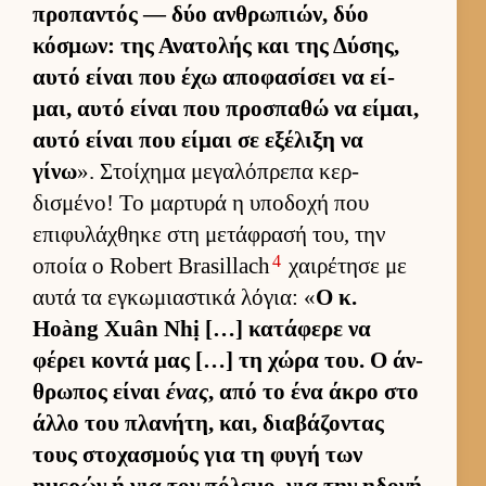
προπαντός — δύο αν­θρωπιών, δύο
κόσμων: της Ανατολής και της Δύσης,
αυτό εί­ναι που έχω αποφασίσει να εί­
μαι, αυτό εί­ναι που προσπαθώ να εί­μαι,
αυτό εί­ναι που εί­μαι σε εξέλιξη να
γίνω
». Στοί­χημα μεγαλόπρεπα κερ­
δισμένο! Το μαρ­τυρά η υποδοχή που
επιφυλάχθηκε στη μετάφρασή του, την
4
οποία ο Robert Brasillach
χαι­ρέτησε με
αυτά τα εγκωμια­στικά λόγια: «
Ο κ.
Hoàng Xuân Nhị […] κατάφερε να
φέρει κοντά μας […] τη χώρα του. Ο άν­
θρωπος εί­ναι
ένας
, από το ένα άκρο στο
άλλο του πλανήτη, και, δια­βάζοντας
τους στοχασμούς για τη φυγή των
ημερών ή για τον πόλεμο, για την ηδονή