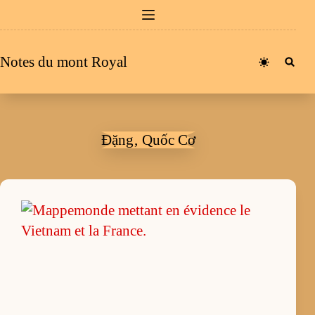
Passer
au
contenu
Notes du mont Royal
Đặng‚ Quốc Cơ