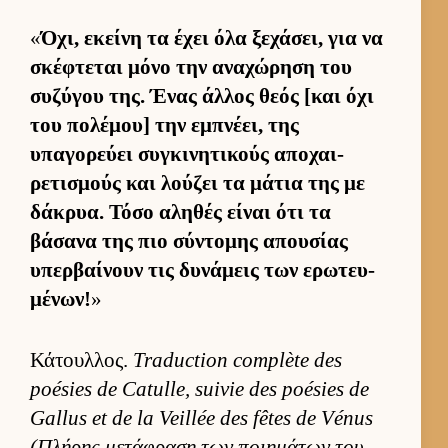
«
Όχι, εκείνη τα έχει όλα ξεχάσει, για να
σκέφτεται μόνο την αναχώρηση του
συζύγου της. Ένας άλ­λος θεός [και όχι
του πολέμου] την εμπνέει, της
υπαγορεύει συγκινητικούς αποχαι­
ρετισμούς και λού­ζει τα μάτια της με
δάκρυα. Τόσο αληθές εί­ναι ότι τα
βάσανα της πιο σύντομης απου­σίας
υπερ­βαί­νουν τις δυνάμεις των ερωτευ­
μένων!
»
Κάτουλ­λος.
Traduction complète des
poésies de Catulle, suivie des poésies de
Gallus et de la Veillée des fêtes de Vénus
(Πλήρης μετάφραση των ποι­ημάτων του