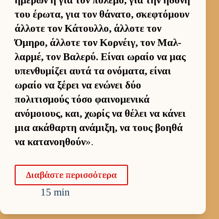
του έρωτα, για τον θάνατο, σκεφτόμουν
άλ­λοτε τον Κάτουλ­λο, άλ­λοτε τον
Όμηρο, άλ­λοτε τον Κορ­νέιγ, τον Μαλ­
λαρ­μέ, τον Βαλερύ. Εί­ναι ωραίο να μας
υπεν­θυμίζει αυτά τα ονόματα, εί­ναι
ωραίο να ξέρει να ενώνει δύο
πολιτισμούς τόσο φαι­νομενικά
ανόμοιους, και, χωρίς να θέλει να κάνει
μια ακάθαρτη ανάμιξη, να τους βοηθά
να κατανοη­θούν
».
Δια­βάστε περισ­σότερα
15 min