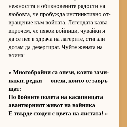
неж­ността и обик­но­ве­ните ра­дости на
лю­бов­та, че про­бужда ин­с­тин­к­тивно от­
в­ра­ще­ние към вой­на­та. Ле­ген­дата казва
впро­чем, че ня­кои вой­ни­ци, чу­вайки я
да се пее в здрача на ла­ге­ри­те, сти­гали
до­там да де­зер­ти­рат. Чуйте же­ната на
во­и­на:
«
Мно­гоб­ройни са оне­зи, ко­ито за­ми­
на­ват, редки — оне­зи, ко­ито се зав­ръ­
щат:
По бой­ните по­лета на ка­сап­ни­цата
аван­тюр­ният жи­вот на вой­ника
Е твърде схо­ден с цвета на лис­та­та!
»