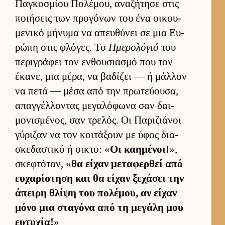
Παγκοσμίου Πολέμου, αναζήτησε στις
ποι­ήσεις των προγόνων του ένα οι­κου­
μενικό μήνυμα να απευ­θύνει σε μια Ευ­
ρώπη στις φλόγες. Το
Ημερολόγιό
του
περιγράφει τον εν­θου­σια­σμό που τον
έκανε, μια μέρα, να βαδίζει — ή μάλ­λον
να πετά — μέσα από την πρωτεύ­ου­σα,
απαγ­γέλ­λοντας μεγαλόφωνα σαν δαι­
μονισμένος, σαν τρελός. Οι Παριζιάνοι
γύριζαν να τον κοι­τάξουν με ύφος δια­
σκεδαστικό ή οι­κτο: «
Οι καη­μένοι!
»,
σκεφτόταν, «
θα εί­χαν μεταφερ­θεί από
ευ­χαρίστηση και θα εί­χαν ξεχάσει την
άπειρη θλίψη του πολέμου, αν εί­χαν
μόνο μια σταγόνα από τη μεγάλη μου
ευ­τυχία!
»