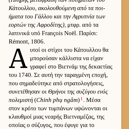
Κάτουλ­λου, ακολου­θού­μενη από τα ποι­
ήματα του Γάλ­λου και την Αγρυπνία των
εορ­τών της Αφροδίτης)
, μτ­φρ. από τα
λατινικά υπό François Noël. Παρίσι:
Rémont, 1806.
Α
υ­τοί οι στίχοι του Κάτουλ­λου θα
μπορού­σαν κάλ­λιστα να εί­χαν
γραφεί στο Βιετ­νάμ της δεκαετίας
του 1740. Σε αυτή την ταραγ­μένη εποχή,
που σημαδεύ­τηκε από στρατολογήσεις,
συνετέθησαν οι
Θρήνοι της συζύγου ενός
1
πολεμιστή
(
Chinh phụ ngâm
)
. Μέσα
στον κρότο των τυμπάνων υψώνονται οι
κλαυθ­μοί μιας νεαρής Βιετ­ναμέζας, της
οποίας ο σύζυγος, που έφυγε για το