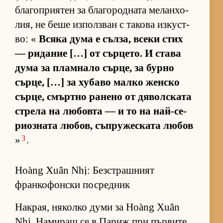
бла­гоп­ри­я­тен за бла­го­род­ната ме­лан­хо­
лия, не беше из­пол­з­ван с та­кова из­кус­т­
во: «
Всяка дума е съл­за, всеки стих
— ри­да­ние […] от сър­це­то. И става
дума за плам­нало сър­це, за бурно
сър­це, […] за ху­баво малко жен­ско
сър­це, смър­тно ра­нено от дя­вол­с­ката
стрела на лю­бовта — и то на най-се­
ри­оз­ната лю­бов, съп­ру­жес­ката лю­бов
3
»
.
Hoàng Xuân Nhị: Безстрашният
франкофонски посредник
Нак­рая, ня­колко думи за Hoàng Xuân
Nhị. На­ми­ращ се в Па­риж при пър­вите