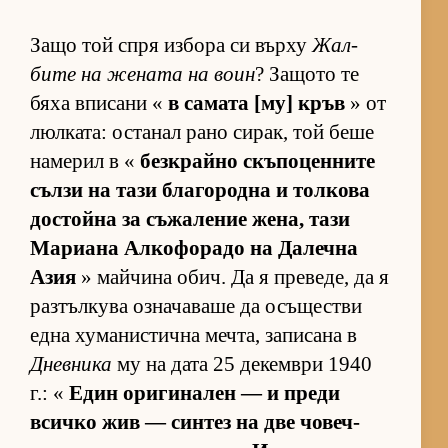
Защо той спря из­бора си върху
Жал­
бите на же­ната на воин
? За­щото те
бяха впи­сани «
в са­мата [му] кръв
» от
люл­ка­та: ос­та­нал рано си­рак, той беше
на­ме­рил в «
без­к­райно скъ­по­цен­ните
сълзи на тази бла­го­родна и тол­кова
дос­тойна за съ­жа­ле­ние же­на, тази
Ма­ри­ана Ал­ко­фо­радо на Да­лечна
Азия
» май­чина обич. Да я пре­ве­де, да я
раз­тъл­кува оз­на­ча­ваше да осъ­щес­тви
една ху­ма­нис­тична меч­та, за­пи­сана в
Дневника
му на дата 25 де­кем­ври 1940
г.: «
Един ори­ги­на­лен — и преди
всичко жив — син­тез на две чо­веч­