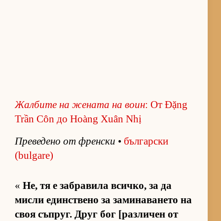
Жал­бите на же­ната на воин
: От Đặng
Trần Côn до Hoàng Xuân Nhị
Пре­ве­дено от френ­ски
•
бъл­гар­ски
(bulgare)
«
Не, тя е заб­ра­вила всич­ко, за да
мисли един­с­т­вено за за­ми­на­ва­нето на
своя съп­руг. Друг бог [раз­ли­чен от