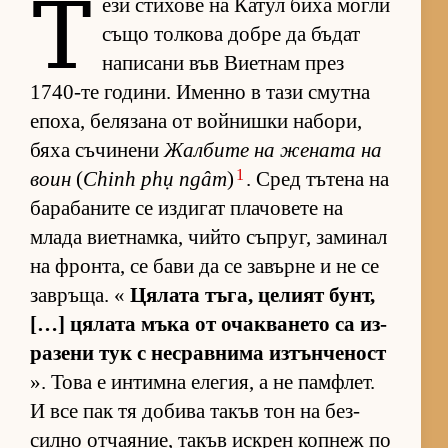
Т
ези сти­хове на Ка­тул биха могли
също тол­кова добре да бъ­дат
на­пи­сани във Ви­ет­нам през
1740-те го­ди­ни. Именно в тази смутна
епо­ха, бе­ля­зана от вой­нишки на­бо­ри,
бяха съ­чи­нени
Жал­бите на же­ната на
1
воин
(
Chinh phụ ngâm
)
. Сред тъ­тена на
ба­ра­ба­ните се из­ди­гат пла­чо­вете на
млада ви­ет­нам­ка, чийто съп­руг, за­ми­нал
на фрон­та, се бави да се за­върне и не се
зав­ръ­ща. «
Ця­лата тъ­га, це­лият бунт,
[…] ця­лата мъка от очак­ва­нето са из­
ра­зени тук с нес­рав­нима из­тън­че­ност
». Това е ин­тимна еле­гия, а не пам­ф­лет.
И все пак тя до­бива та­къв тон на без­
силно от­ча­я­ние, та­къв ис­к­рен коп­неж по