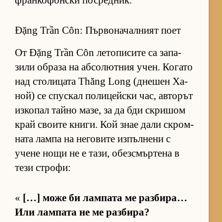
фран­ко­фон­ски пос­ред­ник.
Đặng Trần Côn: Първоначалният поет
От Đặng Trần Côn ле­то­пи­сите са за­па­
зили об­раза на аб­со­лют­ния учен. Ко­гато
над сто­ли­цата Thăng Long (дне­шен Ха­
ной) се спус­кал по­ли­цейски час, ав­то­рът
из­ко­пал тайно ма­зе, за да бди скри­шом
край сво­ите кни­ги. Кой знае дали скром­
ната лампа на не­го­вите из­пъл­нени с
учене нощи не е та­зи, обез­смър­тена в
тези стро­фи:
«
[…] може би лам­пата ме раз­би­ра…
Или лам­пата не ме раз­би­ра?