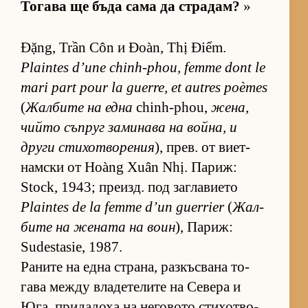
То­гава ще бъда сама да стра­дам?
»
Đặng, Trần Côn и Đoàn, Thị Điểm.
Plaintes d’une chinh-phou, femme dont le
mari part pour la guerre, et autres poèmes
(
Жал­бите на една
chinh-phou,
же­на,
чийто съп­руг за­ми­нава на вой­на, и
други сти­хот­во­ре­ния
), прев. от ви­ет­
нам­ски от Hoàng Xuân Nhị. Па­риж:
Stock, 1943; пре­изд. под заг­ла­ви­ето
Plaintes de la femme d’un guerrier
(
Жал­
бите на же­ната на воин
), Па­риж:
Sudestasie, 1987.
Ра­ните на една стра­на, раз­къс­вана то­
гава между вла­де­те­лите на Се­вера и
Юга, при­да­доха на не­го­вото сти­хот­во­