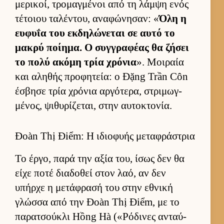
μερικοί, τρομαγ­μένοι από τη λάμψη ενός
τέτοιου ταλέντου, αναφώνησαν: «
Όλη η
ευ­φυΐα του εκ­δηλώνεται σε αυτό το
μακρύ ποί­ημα. Ο συγ­γραφέας θα ζήσει
το πολύ ακόμη τρία χρόνια
». Μοι­ραία
και αληθής προφητεία: ο Đặng Trần Côn
έσβησε τρία χρόνια αρ­γότερα, στριμωγ­
μένος, ψιθυρίζεται, στην αυ­τοκτονία.
Đoàn Thị Điểm: Η ιδιοφυής μεταφράστρια
Το έρ­γο, παρά την αξία του, ίσως δεν θα
είχε ποτέ δια­δοθεί στον λαό, αν δεν
υπήρχε η μετάφρασή του στην εθνική
γλώσσα από την Đoàn Thị Điểm, με το
παρατσού­κλι Hồng Hà («Ρόδινες ανταύ­