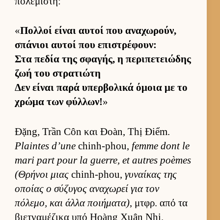
πολεμιστή:
«
Πολ­λοί εί­ναι αυ­τοί που αναχωρούν,
σπάνιοι αυ­τοί που επιστρέφουν:
Στα πεδία της σφαγής, η περιπετειώδης
ζωή του στρατιώτη
Δεν εί­ναι παρά υπερ­βολικά όμοια με το
χρώμα των φύλ­λων!
»
Đặng, Trần Côn και Đoàn, Thị Điểm.
Plaintes d’une
chinh-phou,
femme dont le
mari part pour la guerre, et autres poèmes
(Θρήνοι μιας
chinh-phou,
γυναί­κας της
οποίας ο σύζυγος αναχωρεί για τον
πόλεμο, και άλλα ποι­ήματα)
, μτ­φρ. από τα
βιετ­ναμέζικα υπό Hoàng Xuân Nhị.