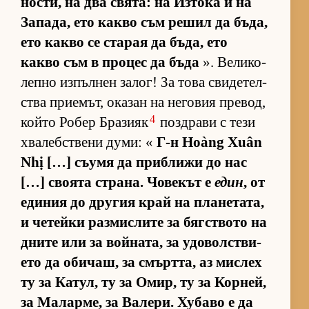
нос­ти, на два свя­та: на Из­тока и на
За­па­да, ето какво съм ре­шил да бъ­да,
ето какво се ста­рая да бъ­да, ето
какво съм в про­цес да бъда
». Ве­ли­ко­
лепно из­пъл­нен за­лог! За това сви­де­тел­
с­тва при­е­мът, ока­зан на не­го­вия пре­вод,
4
който Ро­бер Бра­зияк
поз­д­рави с тези
хва­леб­с­т­вени ду­ми: «
Г-н Hoàng Xuân
Nhị […] съ­умя да приб­лижи до нас
[…] сво­ята стра­на. Чо­ве­кът е
един
, от
еди­ния до дру­гия край на пла­не­та­та,
и че­тейки раз­мис­лите за бяг­с­т­вото на
дните или за вой­на­та, за удо­вол­с­т­ви­
ето да оби­чаш, за смърт­та, аз мис­лех
ту за Ка­тул, ту за Омир, ту за Кор­ней,
за Ма­лар­ме, за Ва­ле­ри. Ху­баво е да