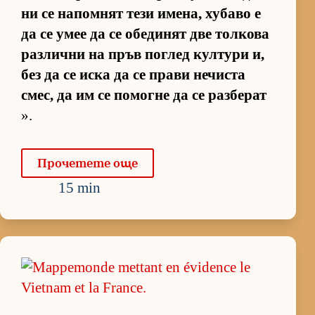
ни се на­пом­нят тези име­на, ху­баво е
да се умее да се обе­ди­нят две тол­кова
раз­лични на пръв пог­лед кул­тури и,
без да се иска да се прави не­чиста
смес, да им се по­могне да се раз­бе­рат
».
Про­че­тете още
15 min