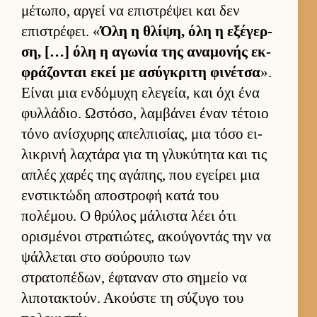
μέτωπο, αρ­γεί να επιστρέψει και δεν
επιστρέφει. «
Όλη η θλίψη, όλη η εξέγερ­
ση, […] όλη η αγωνία της αναμονής εκ­
φράζονται εκεί με ασύγκριτη φινέτσα
».
Εί­ναι μια εν­δόμυχη ελεγεία, και όχι ένα
φυλ­λάδιο. Ωστόσο, λαμ­βάνει έναν τέτοιο
τόνο ανίσχυρης απελ­πισίας, μια τόσο ει­
λικρινή λαχτάρα για τη γλυκύτητα και τις
απλές χαρές της αγάπης, που εγεί­ρει μια
εν­στικτώδη αποστροφή κατά του
πολέμου. Ο θρύλος μάλιστα λέει ότι
ορισμένοι στρατιώτες, ακού­γοντάς την να
ψάλ­λεται στο σού­ρουπο των
στρατοπέδων, έφταναν στο σημείο να
λιποτακτούν. Ακού­στε τη σύζυγο του