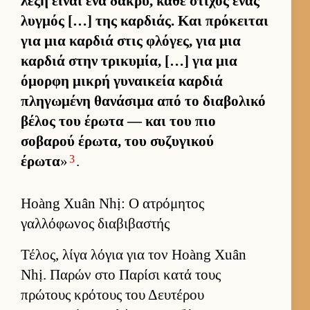
λέξη εί­ναι ένα δάκρυ, κάθε στίχος ένας
λυγ­μός […] της καρ­διάς. Και πρόκει­ται
για μια καρ­διά στις φλόγες, για μια
καρ­διά στην τρικυμία, […] για μια
όμορφη μικρή γυναι­κεία καρ­διά
πληγωμένη θανάσιμα από το δια­βολικό
βέλος του έρωτα — και του πιο
σοβαρού έρωτα, του συζυγικού
3
έρωτα
»
.
Hoàng Xuân Nhị: Ο ατρόμητος
γαλλόφωνος διαβιβαστής
Τέλος, λίγα λόγια για τον Hoàng Xuân
Nhị. Παρών στο Παρίσι κατά τους
πρώτους κρότους του Δευ­τέρου