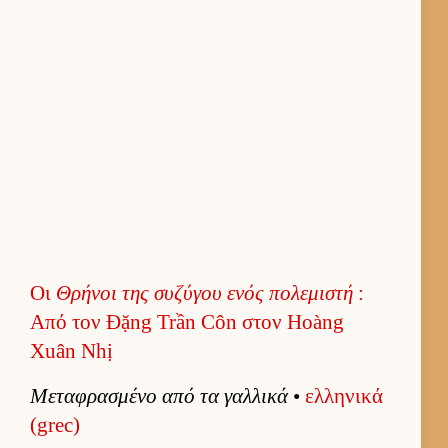
Οι
Θρήνοι της συζύγου ενός πολεμιστή
:
Από τον Đặng Trần Côn στον Hoàng
Xuân Nhị
Μεταφρασμένο από τα γαλ­λικά
•
ελ­ληνικά
(grec)