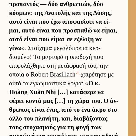
προπαντός — δύο αν­θρωπιών, δύο
κόσμων: της Ανατολής και της Δύσης,
αυτό εί­ναι που έχω αποφασίσει να εί­
μαι, αυτό εί­ναι που προσπαθώ να εί­μαι,
αυτό εί­ναι που εί­μαι σε εξέλιξη να
γίνω
». Στοί­χημα μεγαλόπρεπα κερ­
δισμένο! Το μαρ­τυρά η υποδοχή που
επιφυλάχθηκε στη μετάφρασή του, την
4
οποία ο Robert Brasillach
χαι­ρέτησε με
αυτά τα εγκωμια­στικά λόγια: «
Ο κ.
Hoàng Xuân Nhị […] κατάφερε να
φέρει κοντά μας […] τη χώρα του. Ο άν­
θρωπος εί­ναι
ένας
, από το ένα άκρο στο
άλλο του πλανήτη, και, δια­βάζοντας
τους στοχασμούς για τη φυγή των
ημερών ή για τον πόλεμο, για την ηδονή