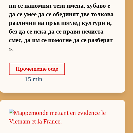
ни се на­пом­нят тези име­на, ху­баво е
да се умее да се обе­ди­нят две тол­кова
раз­лични на пръв пог­лед кул­тури и,
без да се иска да се прави не­чиста
смес, да им се по­могне да се раз­бе­рат
».
Про­че­тете още
15 min