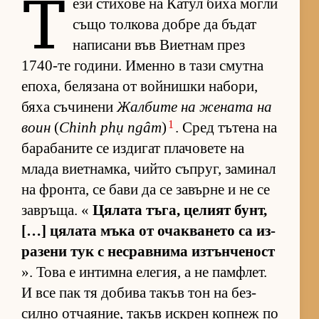
Т
ези сти­хове на Ка­тул биха могли
също тол­кова добре да бъ­дат
на­пи­сани във Ви­ет­нам през
1740-те го­ди­ни. Именно в тази смутна
епо­ха, бе­ля­зана от вой­нишки на­бо­ри,
бяха съ­чи­нени
Жал­бите на же­ната на
1
воин
(
Chinh phụ ngâm
)
. Сред тъ­тена на
ба­ра­ба­ните се из­ди­гат пла­чо­вете на
млада ви­ет­нам­ка, чийто съп­руг, за­ми­нал
на фрон­та, се бави да се за­върне и не се
зав­ръ­ща. «
Ця­лата тъ­га, це­лият бунт,
[…] ця­лата мъка от очак­ва­нето са из­
ра­зени тук с нес­рав­нима из­тън­че­ност
». Това е ин­тимна еле­гия, а не пам­ф­лет.
И все пак тя до­бива та­къв тон на без­
силно от­ча­я­ние, та­къв ис­к­рен коп­неж по