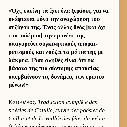
«
Όχι, εκείνη τα έχει όλα ξεχάσει, για να
σκέφτεται μόνο την αναχώρηση του
συζύγου της. Ένας άλ­λος θεός [και όχι
του πολέμου] την εμπνέει, της
υπαγορεύει συγκινητικούς αποχαι­
ρετισμούς και λού­ζει τα μάτια της με
δάκρυα. Τόσο αληθές εί­ναι ότι τα
βάσανα της πιο σύντομης απου­σίας
υπερ­βαί­νουν τις δυνάμεις των ερωτευ­
μένων!
»
Κάτουλ­λος.
Traduction complète des
poésies de Catulle, suivie des poésies de
Gallus et de la Veillée des fêtes de Vénus
(Πλήρης μετάφραση των ποι­ημάτων του