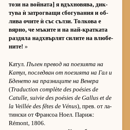
този на вой­на­та] я вдъх­но­вя­ва, дик­
тува ѝ зат­рог­ващи сбо­гу­ва­ния и об­
лива очите ѝ със съл­зи. Тол­кова е
вяр­но, че мъ­ките и на най-крат­ката
раз­дяла над­х­вър­лят си­лите на влю­бе­
ни­те!
»
Ка­тул.
Пъ­лен пре­вод на по­е­зи­ята на
Ка­тул, пос­лед­ван от по­е­зи­ята на Гал и
Бде­нето на праз­ни­ците на Ве­нера
(
Traduction complète des poésies de
Catulle, suivie des poésies de Gallus et de
la Veillée des fêtes de Vénus
), прев. от ла­
тин­ски от Фран­соа Но­ел. Па­риж:
Rémont, 1806.