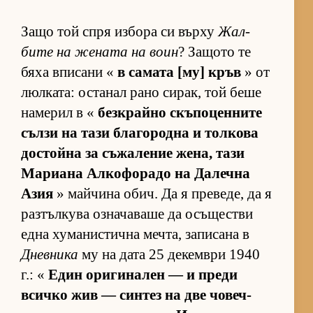
Защо той спря из­бора си върху
Жал­
бите на же­ната на воин
? За­щото те
бяха впи­сани «
в са­мата [му] кръв
» от
люл­ка­та: ос­та­нал рано си­рак, той беше
на­ме­рил в «
без­к­райно скъ­по­цен­ните
сълзи на тази бла­го­родна и тол­кова
дос­тойна за съ­жа­ле­ние же­на, тази
Ма­ри­ана Ал­ко­фо­радо на Да­лечна
Азия
» май­чина обич. Да я пре­ве­де, да я
раз­тъл­кува оз­на­ча­ваше да осъ­щес­тви
една ху­ма­нис­тична меч­та, за­пи­сана в
Дневника
му на дата 25 де­кем­ври 1940
г.: «
Един ори­ги­на­лен — и преди
всичко жив — син­тез на две чо­веч­