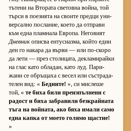
тъ­тени на Вто­рата све­товна вой­на, той
търси в по­е­зи­ята на сво­ите предци уни­
вер­сално пос­ла­ние, ко­ето да от­п­рави
към една плам­нала Ев­ро­па. Не­го­вият
Дневник
описва ен­ту­си­аз­ма, който един
ден го на­кара да върви — или по-скоро
да лети — през сто­ли­ца­та, дек­ла­ми­райки
на глас като об­ла­дан, като луд. Па­ри­
жани се об­ръ­щаха с ве­сел или със­т­ра­да­
те­лен вид: «
Бедните!
», си мис­леше
той, «
те биха били пре­из­пъл­нени с
ра­дост и биха заб­ра­вили без­к­рай­ната
тъга на вой­на­та, ако бяха имали само
една капка от мо­ето го­лямо щас­тие!
»