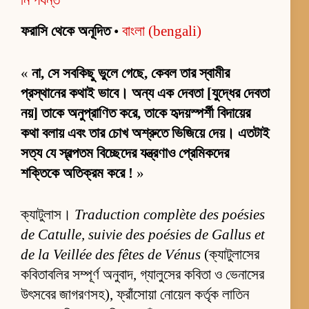
ফরাসি থেকে অনূদিত
•
বাংলা (bengali)
«
না, সে সবকিছু ভুলে গেছে, কেবল তার স্বামীর
প্রস্থানের কথাই ভাবে। অন্য এক দেবতা [যুদ্ধের দেবতা
নয়] তাকে অনুপ্রাণিত করে, তাকে হৃদয়স্পর্শী বিদায়ের
কথা বলায় এবং তার চোখ অশ্রুতে ভিজিয়ে দেয়। এতটাই
সত্য যে স্বল্পতম বিচ্ছেদের যন্ত্রণাও প্রেমিকদের
শক্তিকে অতিক্রম করে !
»
ক্যাটুলাস।
Traduction complète des poésies
de Catulle, suivie des poésies de Gallus et
de la Veillée des fêtes de Vénus
(ক্যাটুলাসের
কবিতাবলির সম্পূর্ণ অনুবাদ, গ্যালুসের কবিতা ও ভেনাসের
উৎসবের জাগরণসহ), ফ্রাঁসোয়া নোয়েল কর্তৃক লাতিন