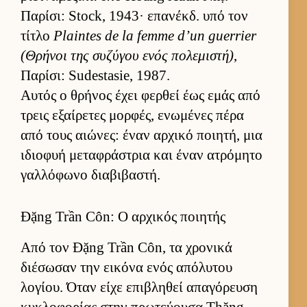
Παρίσι: Stock, 1943· επανέκδ. υπό τον
τίτλο
Plaintes de la femme d’un guerrier
(Θρήνοι της συζύγου ενός πολεμιστή)
,
Παρίσι: Sudestasie, 1987.
Αυ­τός ο θρήνος έχει φερ­θεί έως εμάς από
τρεις εξαί­ρετες μορ­φές, ενωμένες πέρα
από τους αιώνες: έναν αρ­χικό ποι­ητή, μια
ιδιο­φυή μεταφράστρια και έναν ατρόμητο
γαλ­λόφωνο δια­βιβαστή.
Đặng Trần Côn: Ο αρχικός ποιητής
Από τον Đặng Trần Côn, τα χρονικά
διέσωσαν την ει­κόνα ενός απόλυτου
λογίου. Όταν είχε επιβληθεί απαγόρευση
κυκλοφορίας στην πρωτεύ­ουσα Thăng