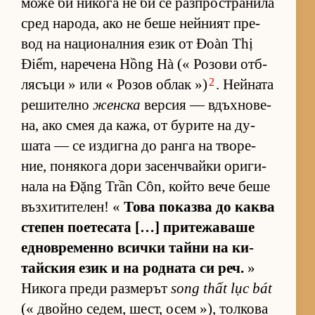
може би ни­кога не би се раз­п­рос­т­ра­нила
сред на­ро­да, ако не беше ней­ният пре­
вод на на­ци­о­нал­ния език от Đoàn Thị
Điểm, на­ре­чена Hồng Hà (« Ро­зови от­б­
2
ля­съци » или « Ро­зов об­лак »)
. Ней­ната
ре­ши­телно
женска
вер­сия — вдъх­но­ве­
на, ако смея да ка­жа, от бу­рите на ду­
шата — се из­дигна до ранга на тво­ре­
ние, по­ня­кога дори за­сен­ч­вайки ори­ги­
нала на Đặng Trần Côn, който вече беше
въз­хи­ти­те­лен! «
Това по­казва до каква
сте­пен по­е­те­сата […] при­те­жа­ваше
ед­нов­ре­менно всички тайни на ки­
тайс­кия език и на род­ната си реч.
»
Ни­кога преди раз­ме­рът
song thất lục bát
(« двойно се­дем, шест, осем »), тол­кова