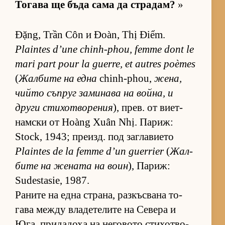
То­гава ще бъда сама да стра­дам?
»
Đặng, Trần Côn и Đoàn, Thị Điểm.
Plaintes d’une chinh-phou, femme dont le
mari part pour la guerre, et autres poèmes
(
Жал­бите на една
chinh-phou,
же­на,
чийто съп­руг за­ми­нава на вой­на, и
други сти­хот­во­ре­ния
), прев. от ви­ет­
нам­ски от Hoàng Xuân Nhị. Па­риж:
Stock, 1943; пре­изд. под заг­ла­ви­ето
Plaintes de la femme d’un guerrier
(
Жал­
бите на же­ната на воин
), Па­риж:
Sudestasie, 1987.
Ра­ните на една стра­на, раз­къс­вана то­
гава между вла­де­те­лите на Се­вера и
Юга, при­да­доха на не­го­вото сти­хот­во­