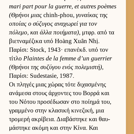
mari part pour la guerre, et autres poèmes
(Θρήνοι μιας
chinh-phou,
γυναί­κας της
οποίας ο σύζυγος αναχωρεί για τον
πόλεμο, και άλλα ποι­ήματα)
, μτ­φρ. από τα
βιετ­ναμέζικα υπό Hoàng Xuân Nhị.
Παρίσι: Stock, 1943· επανέκδ. υπό τον
τίτλο
Plaintes de la femme d’un guerrier
(Θρήνοι της συζύγου ενός πολεμιστή)
,
Παρίσι: Sudestasie, 1987.
Οι πληγές μιας χώρας τότε διχασμένης
ανάμεσα στους άρ­χοντες του Βορρά και
του Νότου προσέδωσαν στο ποί­ημά του,
γραμ­μένο στην κλασική κινεζική, μια
τρομερή ακρίβεια. Δια­βάστηκε και θαυ­
μάστηκε ακόμη και στην Κίνα. Και