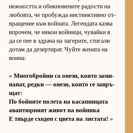
неж­ността и обик­но­ве­ните ра­дости на
лю­бов­та, че про­бужда ин­с­тин­к­тивно от­
в­ра­ще­ние към вой­на­та. Ле­ген­дата казва
впро­чем, че ня­кои вой­ни­ци, чу­вайки я
да се пее в здрача на ла­ге­ри­те, сти­гали
до­там да де­зер­ти­рат. Чуйте же­ната на
во­и­на:
«
Мно­гоб­ройни са оне­зи, ко­ито за­ми­
на­ват, редки — оне­зи, ко­ито се зав­ръ­
щат:
По бой­ните по­лета на ка­сап­ни­цата
аван­тюр­ният жи­вот на вой­ника
Е твърде схо­ден с цвета на лис­та­та!
»