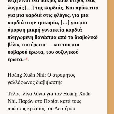
λέξη εί­ναι ένα δάκρυ, κάθε στίχος ένας
λυγ­μός […] της καρ­διάς. Και πρόκει­ται
για μια καρ­διά στις φλόγες, για μια
καρ­διά στην τρικυμία, […] για μια
όμορφη μικρή γυναι­κεία καρ­διά
πληγωμένη θανάσιμα από το δια­βολικό
βέλος του έρωτα — και του πιο
σοβαρού έρωτα, του συζυγικού
3
έρωτα
»
.
Hoàng Xuân Nhị: Ο ατρόμητος
γαλλόφωνος διαβιβαστής
Τέλος, λίγα λόγια για τον Hoàng Xuân
Nhị. Παρών στο Παρίσι κατά τους
πρώτους κρότους του Δευ­τέρου