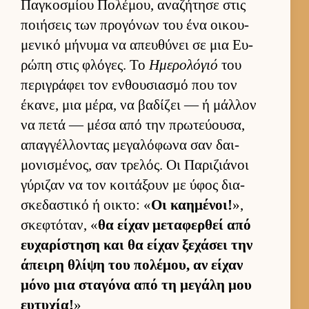
Παγκοσμίου Πολέμου, αναζήτησε στις
ποι­ήσεις των προγόνων του ένα οι­κου­
μενικό μήνυμα να απευ­θύνει σε μια Ευ­
ρώπη στις φλόγες. Το
Ημερολόγιό
του
περιγράφει τον εν­θου­σια­σμό που τον
έκανε, μια μέρα, να βαδίζει — ή μάλ­λον
να πετά — μέσα από την πρωτεύ­ου­σα,
απαγ­γέλ­λοντας μεγαλόφωνα σαν δαι­
μονισμένος, σαν τρελός. Οι Παριζιάνοι
γύριζαν να τον κοι­τάξουν με ύφος δια­
σκεδαστικό ή οι­κτο: «
Οι καη­μένοι!
»,
σκεφτόταν, «
θα εί­χαν μεταφερ­θεί από
ευ­χαρίστηση και θα εί­χαν ξεχάσει την
άπειρη θλίψη του πολέμου, αν εί­χαν
μόνο μια σταγόνα από τη μεγάλη μου
ευ­τυχία!
»