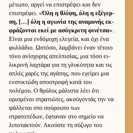
μέτωπο, αρ­γεί να επιστρέψει και δεν
επιστρέφει. «
Όλη η θλίψη, όλη η εξέγερ­
ση, […] όλη η αγωνία της αναμονής εκ­
φράζονται εκεί με ασύγκριτη φινέτσα
».
Εί­ναι μια εν­δόμυχη ελεγεία, και όχι ένα
φυλ­λάδιο. Ωστόσο, λαμ­βάνει έναν τέτοιο
τόνο ανίσχυρης απελ­πισίας, μια τόσο ει­
λικρινή λαχτάρα για τη γλυκύτητα και τις
απλές χαρές της αγάπης, που εγεί­ρει μια
εν­στικτώδη αποστροφή κατά του
πολέμου. Ο θρύλος μάλιστα λέει ότι
ορισμένοι στρατιώτες, ακού­γοντάς την να
ψάλ­λεται στο σού­ρουπο των
στρατοπέδων, έφταναν στο σημείο να
λιποτακτούν. Ακού­στε τη σύζυγο του