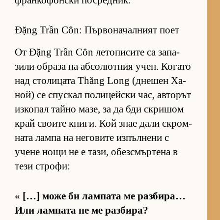
фран­ко­фон­ски пос­ред­ник.
Đặng Trần Côn: Първоначалният поет
От Đặng Trần Côn ле­то­пи­сите са за­па­
зили об­раза на аб­со­лют­ния учен. Ко­гато
над сто­ли­цата Thăng Long (дне­шен Ха­
ной) се спус­кал по­ли­цейски час, ав­то­рът
из­ко­пал тайно ма­зе, за да бди скри­шом
край сво­ите кни­ги. Кой знае дали скром­
ната лампа на не­го­вите из­пъл­нени с
учене нощи не е та­зи, обез­смър­тена в
тези стро­фи:
«
[…] може би лам­пата ме раз­би­ра…
Или лам­пата не ме раз­би­ра?