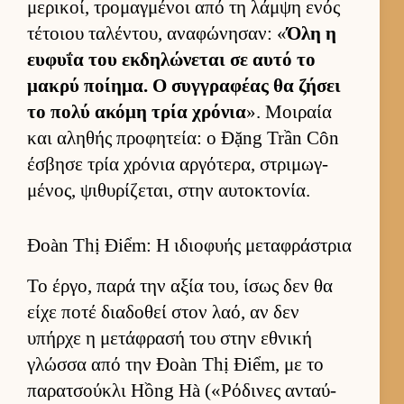
μερικοί, τρομαγ­μένοι από τη λάμψη ενός
τέτοιου ταλέντου, αναφώνησαν: «
Όλη η
ευ­φυΐα του εκ­δηλώνεται σε αυτό το
μακρύ ποί­ημα. Ο συγ­γραφέας θα ζήσει
το πολύ ακόμη τρία χρόνια
». Μοι­ραία
και αληθής προφητεία: ο Đặng Trần Côn
έσβησε τρία χρόνια αρ­γότερα, στριμωγ­
μένος, ψιθυρίζεται, στην αυ­τοκτονία.
Đoàn Thị Điểm: Η ιδιοφυής μεταφράστρια
Το έρ­γο, παρά την αξία του, ίσως δεν θα
είχε ποτέ δια­δοθεί στον λαό, αν δεν
υπήρχε η μετάφρασή του στην εθνική
γλώσσα από την Đoàn Thị Điểm, με το
παρατσού­κλι Hồng Hà («Ρόδινες ανταύ­