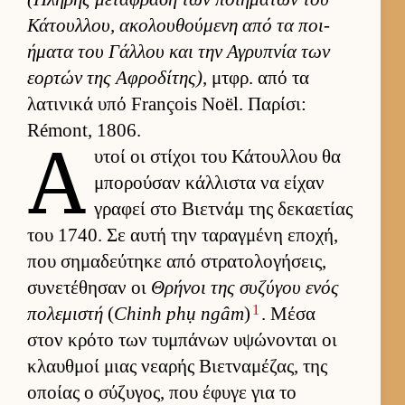
Κάτουλ­λου, ακολου­θού­μενη από τα ποι­
ήματα του Γάλ­λου και την Αγρυπνία των
εορ­τών της Αφροδίτης)
, μτ­φρ. από τα
λατινικά υπό François Noël. Παρίσι:
Rémont, 1806.
Α
υ­τοί οι στίχοι του Κάτουλ­λου θα
μπορού­σαν κάλ­λιστα να εί­χαν
γραφεί στο Βιετ­νάμ της δεκαετίας
του 1740. Σε αυτή την ταραγ­μένη εποχή,
που σημαδεύ­τηκε από στρατολογήσεις,
συνετέθησαν οι
Θρήνοι της συζύγου ενός
1
πολεμιστή
(
Chinh phụ ngâm
)
. Μέσα
στον κρότο των τυμπάνων υψώνονται οι
κλαυθ­μοί μιας νεαρής Βιετ­ναμέζας, της
οποίας ο σύζυγος, που έφυγε για το