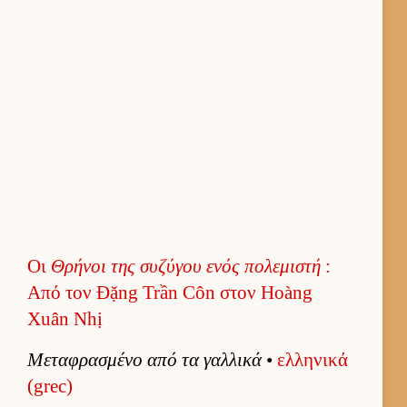
Οι
Θρήνοι της συζύγου ενός πολεμιστή
:
Από τον Đặng Trần Côn στον Hoàng
Xuân Nhị
Μεταφρασμένο από τα γαλ­λικά
•
ελ­ληνικά
(grec)