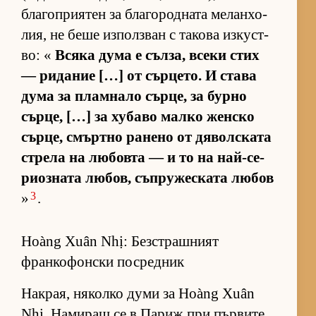
бла­гоп­ри­я­тен за бла­го­род­ната ме­лан­хо­
лия, не беше из­пол­з­ван с та­кова из­кус­т­
во: «
Всяка дума е съл­за, всеки стих
— ри­да­ние […] от сър­це­то. И става
дума за плам­нало сър­це, за бурно
сър­це, […] за ху­баво малко жен­ско
сър­це, смър­тно ра­нено от дя­вол­с­ката
стрела на лю­бовта — и то на най-се­
ри­оз­ната лю­бов, съп­ру­жес­ката лю­бов
3
»
.
Hoàng Xuân Nhị: Безстрашният
франкофонски посредник
Нак­рая, ня­колко думи за Hoàng Xuân
Nhị. На­ми­ращ се в Па­риж при пър­вите