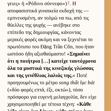
2
γειες» ή «Ρόδινο σύν­νεφο»)
. Η
αποφασιστικά
γυναικεία
εκ­δοχή της —
εμπνευ­σμένη, αν τολμώ να πω, από τις
θύελ­λες της ψυχής — ανέβηκε στο
επίπεδο της δημιουρ­γίας, κάνοντας
μερικές φορές ακόμη και να ξεχνιέται το
πρωτότυπο του Đặng Trần Côn, που ήταν
ωστόσο ήδη αξιο­θαύ­μαστο! «
Σημαί­νει
ότι η ποι­ήτρια […] κατείχε ταυ­τόχρονα
όλα τα μυστικά της κινεζικής γλώσ­σας
και της γενέθλιας λαλιάς της.
» Ποτέ
προη­γου­μένως το μέτρο
song thất lục bát
(«δύο φορές επτά, έξι, οκτώ»), τόσο
πρόσφορο για ευ­γενή μελαγ­χολία, δεν είχε
χρησιμοποι­ηθεί με τέτοια τέχνη: «
Κάθε