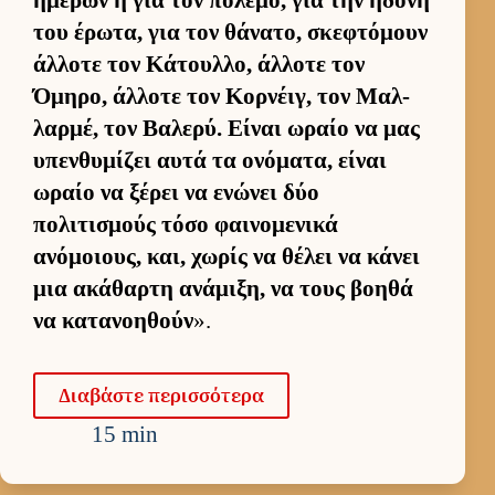
του έρωτα, για τον θάνατο, σκεφτόμουν
άλ­λοτε τον Κάτουλ­λο, άλ­λοτε τον
Όμηρο, άλ­λοτε τον Κορ­νέιγ, τον Μαλ­
λαρ­μέ, τον Βαλερύ. Εί­ναι ωραίο να μας
υπεν­θυμίζει αυτά τα ονόματα, εί­ναι
ωραίο να ξέρει να ενώνει δύο
πολιτισμούς τόσο φαι­νομενικά
ανόμοιους, και, χωρίς να θέλει να κάνει
μια ακάθαρτη ανάμιξη, να τους βοηθά
να κατανοη­θούν
».
Δια­βάστε περισ­σότερα
15 min