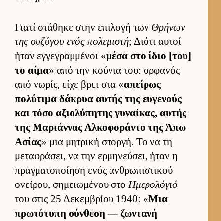
Γιατί στάθηκε στην επιλογή των
Θρήνων
της συζύγου ενός πολεμιστή
; Διότι αυ­τοί
ήταν εγ­γεγραμ­μένοι «
μέσα στο ίδιο [του]
το αίμα
» από την κού­νια του: ορ­φανός
από νωρίς, είχε βρει στα «
απεί­ρως
πολύτιμα δάκρυα αυ­τής της ευ­γενούς
και τόσο αξιο­λύπητης γυναί­κας, αυ­τής
της Μαριάν­νας Αλ­κοφοράντο της Άπω
Ασίας
» μια μητρική στορ­γή. Το να τη
μεταφράσει, να την ερ­μηνεύ­σει, ήταν η
πραγ­ματοποί­ηση ενός αν­θρωπιστικού
ονεί­ρου, σημειω­μένου στο
Ημερολόγιό
του στις 25 Δεκεμ­βρίου 1940: «
Μια
πρωτότυπη σύν­θεση — ζωντανή