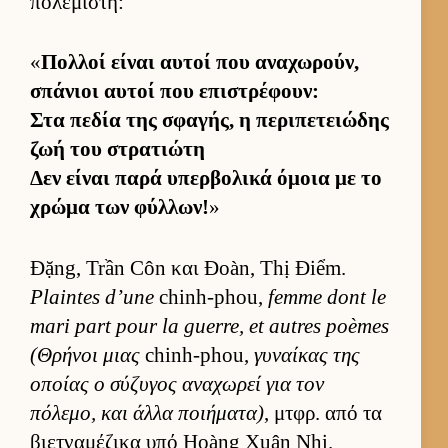
πολεμιστή:
«
Πολ­λοί εί­ναι αυ­τοί που αναχωρούν,
σπάνιοι αυ­τοί που επιστρέφουν:
Στα πεδία της σφαγής, η περιπετειώδης
ζωή του στρατιώτη
Δεν εί­ναι παρά υπερ­βολικά όμοια με το
χρώμα των φύλ­λων!
»
Đặng, Trần Côn και Đoàn, Thị Điểm.
Plaintes d’une
chinh-phou,
femme dont le
mari part pour la guerre, et autres poèmes
(Θρήνοι μιας
chinh-phou,
γυναί­κας της
οποίας ο σύζυγος αναχωρεί για τον
πόλεμο, και άλλα ποι­ήματα)
, μτ­φρ. από τα
βιετ­ναμέζικα υπό Hoàng Xuân Nhị.