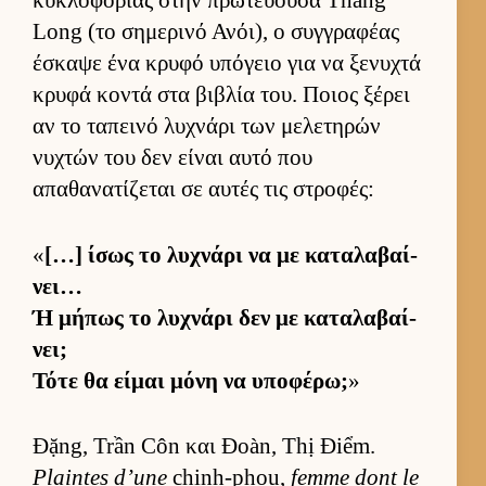
Long (το σημερινό Ανόι), ο συγ­γραφέας
έσκαψε ένα κρυφό υπόγειο για να ξενυχτά
κρυφά κοντά στα βιβλία του. Ποιος ξέρει
αν το ταπεινό λυχνάρι των μελετηρών
νυχτών του δεν εί­ναι αυτό που
απαθανατίζεται σε αυ­τές τις στροφές:
«
[…] ίσως το λυχνάρι να με καταλαβαί­
νει…
Ή μήπως το λυχνάρι δεν με καταλαβαί­
νει;
Τότε θα εί­μαι μόνη να υποφέρω;
»
Đặng, Trần Côn και Đoàn, Thị Điểm.
Plaintes d’une
chinh-phou,
femme dont le