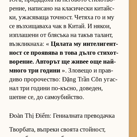
ре­ние, на­пи­сано на кла­си­чески ки­тайс­
ки, ужа­ся­ваща точ­ност. Че­тяха го и му
се въз­хи­ща­ваха чак в Ки­тай. И ня­кои,
из­п­ла­шени от бля­съка на та­къв та­лант,
въз­к­лик­на­ха: «
Ця­лата му ин­те­ли­ген­т­
ност се про­я­вява в това дълго сти­хот­
во­ре­ние. Ав­то­рът ще жи­вее още най-
много три го­дини
». Зло­вещо и прав­
диво про­ро­чес­т­во: Đặng Trần Côn угас­
нал три го­дини по-къс­но, до­ве­ден,
шепне се, до са­мо­у­бийс­т­во.
Đoàn Thị Điểm: Гениалната преводачка
Твор­ба­та, въп­реки сво­ята стой­ност,