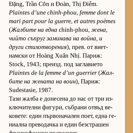
Đặng, Trần Côn и Đoàn, Thị Điểm.
Plaintes d’une chinh-phou, femme dont le
mari part pour la guerre, et autres poèmes
(
Жал­бите на една
chinh-phou,
же­на,
чийто съп­руг за­ми­нава на вой­на, и
други сти­хот­во­ре­ния
), прев. от ви­ет­
нам­ски от Hoàng Xuân Nhị. Па­риж:
Stock, 1943; пре­изд. под заг­ла­ви­ето
Plaintes de la femme d’un guerrier
(
Жал­
бите на же­ната на воин
), Па­риж:
Sudestasie, 1987.
Тази жалба е до­не­сена до нас от три из­
к­лю­чи­телни фи­гу­ри, съб­рани от­въд ве­
ко­ве­те: един пър­во­на­ча­лен по­ет, една ге­
ни­ална пре­во­дачка и един без­стра­шен