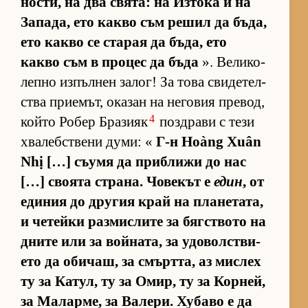
нос­ти, на два свя­та: на Из­тока и на
За­па­да, ето какво съм ре­шил да бъ­да,
ето какво се ста­рая да бъ­да, ето
какво съм в про­цес да бъда
». Ве­ли­ко­
лепно из­пъл­нен за­лог! За това сви­де­тел­
с­тва при­е­мът, ока­зан на не­го­вия пре­вод,
4
който Ро­бер Бра­зияк
поз­д­рави с тези
хва­леб­с­т­вени ду­ми: «
Г-н Hoàng Xuân
Nhị […] съ­умя да приб­лижи до нас
[…] сво­ята стра­на. Чо­ве­кът е
един
, от
еди­ния до дру­гия край на пла­не­та­та,
и че­тейки раз­мис­лите за бяг­с­т­вото на
дните или за вой­на­та, за удо­вол­с­т­ви­
ето да оби­чаш, за смърт­та, аз мис­лех
ту за Ка­тул, ту за Омир, ту за Кор­ней,
за Ма­лар­ме, за Ва­ле­ри. Ху­баво е да