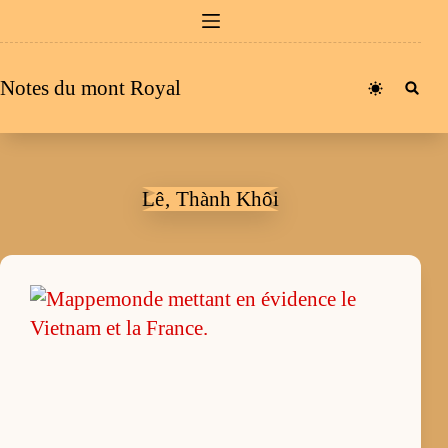
Passer
au
contenu
Notes du mont Royal
Lê‚ Thành Khôi