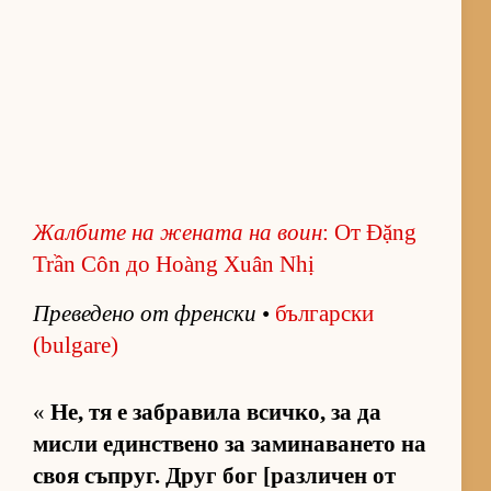
Жал­бите на же­ната на воин
: От Đặng
Trần Côn до Hoàng Xuân Nhị
Пре­ве­дено от френ­ски
•
бъл­гар­ски
(bulgare)
«
Не, тя е заб­ра­вила всич­ко, за да
мисли един­с­т­вено за за­ми­на­ва­нето на
своя съп­руг. Друг бог [раз­ли­чен от