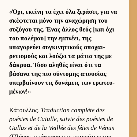
«
Όχι, εκείνη τα έχει όλα ξεχάσει, για να
σκέφτεται μόνο την αναχώρηση του
συζύγου της. Ένας άλ­λος θεός [και όχι
του πολέμου] την εμπνέει, της
υπαγορεύει συγκινητικούς αποχαι­
ρετισμούς και λού­ζει τα μάτια της με
δάκρυα. Τόσο αληθές εί­ναι ότι τα
βάσανα της πιο σύντομης απου­σίας
υπερ­βαί­νουν τις δυνάμεις των ερωτευ­
μένων!
»
Κάτουλ­λος.
Traduction complète des
poésies de Catulle, suivie des poésies de
Gallus et de la Veillée des fêtes de Vénus
(Πλήρης μετάφραση των ποι­ημάτων του