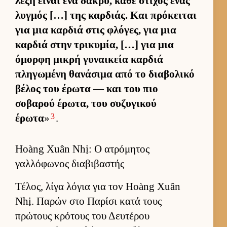
λέξη εί­ναι ένα δάκρυ, κάθε στίχος ένας
λυγ­μός […] της καρ­διάς. Και πρόκει­ται
για μια καρ­διά στις φλόγες, για μια
καρ­διά στην τρικυμία, […] για μια
όμορφη μικρή γυναι­κεία καρ­διά
πληγωμένη θανάσιμα από το δια­βολικό
βέλος του έρωτα — και του πιο
σοβαρού έρωτα, του συζυγικού
3
έρωτα
»
.
Hoàng Xuân Nhị: Ο ατρόμητος
γαλλόφωνος διαβιβαστής
Τέλος, λίγα λόγια για τον Hoàng Xuân
Nhị. Παρών στο Παρίσι κατά τους
πρώτους κρότους του Δευ­τέρου