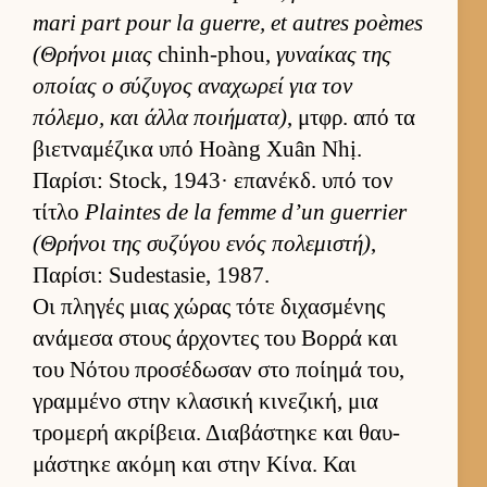
mari part pour la guerre, et autres poèmes
(Θρήνοι μιας
chinh-phou,
γυναί­κας της
οποίας ο σύζυγος αναχωρεί για τον
πόλεμο, και άλλα ποι­ήματα)
, μτ­φρ. από τα
βιετ­ναμέζικα υπό Hoàng Xuân Nhị.
Παρίσι: Stock, 1943· επανέκδ. υπό τον
τίτλο
Plaintes de la femme d’un guerrier
(Θρήνοι της συζύγου ενός πολεμιστή)
,
Παρίσι: Sudestasie, 1987.
Οι πληγές μιας χώρας τότε διχασμένης
ανάμεσα στους άρ­χοντες του Βορρά και
του Νότου προσέδωσαν στο ποί­ημά του,
γραμ­μένο στην κλασική κινεζική, μια
τρομερή ακρίβεια. Δια­βάστηκε και θαυ­
μάστηκε ακόμη και στην Κίνα. Και