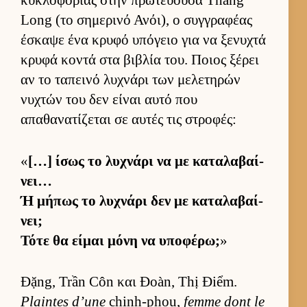
Long (το σημερινό Ανόι), ο συγ­γραφέας
έσκαψε ένα κρυφό υπόγειο για να ξενυχτά
κρυφά κοντά στα βιβλία του. Ποιος ξέρει
αν το ταπεινό λυχνάρι των μελετηρών
νυχτών του δεν εί­ναι αυτό που
απαθανατίζεται σε αυ­τές τις στροφές:
«
[…] ίσως το λυχνάρι να με καταλαβαί­
νει…
Ή μήπως το λυχνάρι δεν με καταλαβαί­
νει;
Τότε θα εί­μαι μόνη να υποφέρω;
»
Đặng, Trần Côn και Đoàn, Thị Điểm.
Plaintes d’une
chinh-phou,
femme dont le