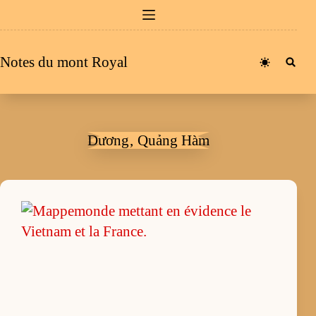
Passer
au
contenu
Notes du mont Royal
Dương‚ Quảng Hàm