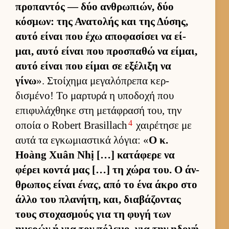
προπαντός — δύο αν­θρωπιών, δύο
κόσμων: της Ανατολής και της Δύσης,
αυτό εί­ναι που έχω αποφασίσει να εί­
μαι, αυτό εί­ναι που προσπαθώ να εί­μαι,
αυτό εί­ναι που εί­μαι σε εξέλιξη να
γίνω
». Στοί­χημα μεγαλόπρεπα κερ­
δισμένο! Το μαρ­τυρά η υποδοχή που
επιφυλάχθηκε στη μετάφρασή του, την
4
οποία ο Robert Brasillach
χαι­ρέτησε με
αυτά τα εγκωμια­στικά λόγια: «
Ο κ.
Hoàng Xuân Nhị […] κατάφερε να
φέρει κοντά μας […] τη χώρα του. Ο άν­
θρωπος εί­ναι
ένας
, από το ένα άκρο στο
άλλο του πλανήτη, και, δια­βάζοντας
τους στοχασμούς για τη φυγή των
ημερών ή για τον πόλεμο, για την ηδονή