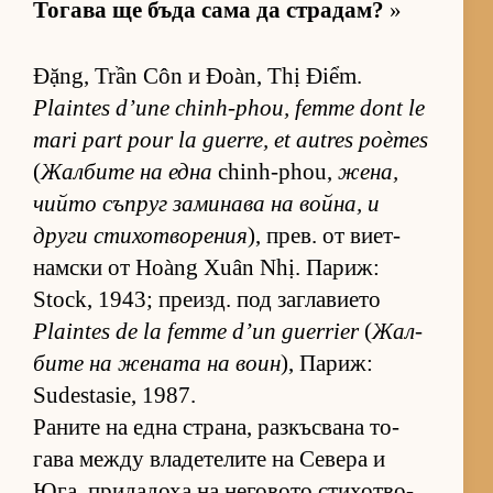
То­гава ще бъда сама да стра­дам?
»
Đặng, Trần Côn и Đoàn, Thị Điểm.
Plaintes d’une chinh-phou, femme dont le
mari part pour la guerre, et autres poèmes
(
Жал­бите на една
chinh-phou,
же­на,
чийто съп­руг за­ми­нава на вой­на, и
други сти­хот­во­ре­ния
), прев. от ви­ет­
нам­ски от Hoàng Xuân Nhị. Па­риж:
Stock, 1943; пре­изд. под заг­ла­ви­ето
Plaintes de la femme d’un guerrier
(
Жал­
бите на же­ната на воин
), Па­риж:
Sudestasie, 1987.
Ра­ните на една стра­на, раз­къс­вана то­
гава между вла­де­те­лите на Се­вера и
Юга, при­да­доха на не­го­вото сти­хот­во­