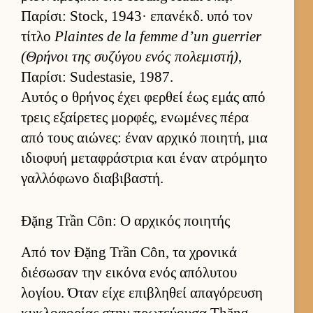
Παρίσι: Stock, 1943· επανέκδ. υπό τον
τίτλο
Plaintes de la femme d’un guerrier
(Θρήνοι της συζύγου ενός πολεμιστή)
,
Παρίσι: Sudestasie, 1987.
Αυ­τός ο θρήνος έχει φερ­θεί έως εμάς από
τρεις εξαί­ρετες μορ­φές, ενωμένες πέρα
από τους αιώνες: έναν αρ­χικό ποι­ητή, μια
ιδιο­φυή μεταφράστρια και έναν ατρόμητο
γαλ­λόφωνο δια­βιβαστή.
Đặng Trần Côn: Ο αρχικός ποιητής
Από τον Đặng Trần Côn, τα χρονικά
διέσωσαν την ει­κόνα ενός απόλυτου
λογίου. Όταν είχε επιβληθεί απαγόρευση
κυκλοφορίας στην πρωτεύ­ουσα Thăng