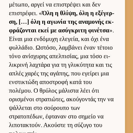
μέτωπο, αρ­γεί να επιστρέψει και δεν
επιστρέφει. «
Όλη η θλίψη, όλη η εξέγερ­
ση, […] όλη η αγωνία της αναμονής εκ­
φράζονται εκεί με ασύγκριτη φινέτσα
».
Εί­ναι μια εν­δόμυχη ελεγεία, και όχι ένα
φυλ­λάδιο. Ωστόσο, λαμ­βάνει έναν τέτοιο
τόνο ανίσχυρης απελ­πισίας, μια τόσο ει­
λικρινή λαχτάρα για τη γλυκύτητα και τις
απλές χαρές της αγάπης, που εγεί­ρει μια
εν­στικτώδη αποστροφή κατά του
πολέμου. Ο θρύλος μάλιστα λέει ότι
ορισμένοι στρατιώτες, ακού­γοντάς την να
ψάλ­λεται στο σού­ρουπο των
στρατοπέδων, έφταναν στο σημείο να
λιποτακτούν. Ακού­στε τη σύζυγο του