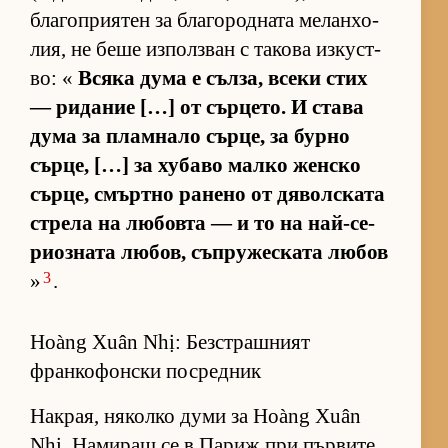
бла­гоп­ри­я­тен за бла­го­род­ната ме­лан­хо­
лия, не беше из­пол­з­ван с та­кова из­кус­т­
во: «
Всяка дума е съл­за, всеки стих
— ри­да­ние […] от сър­це­то. И става
дума за плам­нало сър­це, за бурно
сър­це, […] за ху­баво малко жен­ско
сър­це, смър­тно ра­нено от дя­вол­с­ката
стрела на лю­бовта — и то на най-се­
ри­оз­ната лю­бов, съп­ру­жес­ката лю­бов
3
»
.
Hoàng Xuân Nhị: Безстрашният
франкофонски посредник
Нак­рая, ня­колко думи за Hoàng Xuân
Nhị. На­ми­ращ се в Па­риж при пър­вите