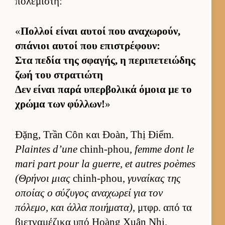
πολεμιστή:
«
Πολ­λοί εί­ναι αυ­τοί που αναχωρούν,
σπάνιοι αυ­τοί που επιστρέφουν:
Στα πεδία της σφαγής, η περιπετειώδης
ζωή του στρατιώτη
Δεν εί­ναι παρά υπερ­βολικά όμοια με το
χρώμα των φύλ­λων!
»
Đặng, Trần Côn και Đoàn, Thị Điểm.
Plaintes d’une
chinh-phou,
femme dont le
mari part pour la guerre, et autres poèmes
(Θρήνοι μιας
chinh-phou,
γυναί­κας της
οποίας ο σύζυγος αναχωρεί για τον
πόλεμο, και άλλα ποι­ήματα)
, μτ­φρ. από τα
βιετ­ναμέζικα υπό Hoàng Xuân Nhị.