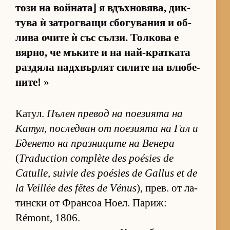
този на вой­на­та] я вдъх­но­вя­ва, дик­
тува ѝ зат­рог­ващи сбо­гу­ва­ния и об­
лива очите ѝ със съл­зи. Тол­кова е
вяр­но, че мъ­ките и на най-крат­ката
раз­дяла над­х­вър­лят си­лите на влю­бе­
ни­те!
»
Ка­тул.
Пъ­лен пре­вод на по­е­зи­ята на
Ка­тул, пос­лед­ван от по­е­зи­ята на Гал и
Бде­нето на праз­ни­ците на Ве­нера
(
Traduction complète des poésies de
Catulle, suivie des poésies de Gallus et de
la Veillée des fêtes de Vénus
), прев. от ла­
тин­ски от Фран­соа Но­ел. Па­риж:
Rémont, 1806.