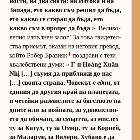
нос­ти, на два свя­та: на Из­тока и на
За­па­да, ето какво съм ре­шил да бъ­да,
ето какво се ста­рая да бъ­да, ето
какво съм в про­цес да бъда
». Ве­ли­ко­
лепно из­пъл­нен за­лог! За това сви­де­тел­
с­тва при­е­мът, ока­зан на не­го­вия пре­вод,
4
който Ро­бер Бра­зияк
поз­д­рави с тези
хва­леб­с­т­вени ду­ми: «
Г-н Hoàng Xuân
Nhị […] съ­умя да приб­лижи до нас
[…] сво­ята стра­на. Чо­ве­кът е
един
, от
еди­ния до дру­гия край на пла­не­та­та,
и че­тейки раз­мис­лите за бяг­с­т­вото на
дните или за вой­на­та, за удо­вол­с­т­ви­
ето да оби­чаш, за смърт­та, аз мис­лех
ту за Ка­тул, ту за Омир, ту за Кор­ней,
за Ма­лар­ме, за Ва­ле­ри. Ху­баво е да