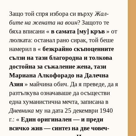
Защо той спря из­бора си върху
Жал­
бите на же­ната на воин
? За­щото те
бяха впи­сани «
в са­мата [му] кръв
» от
люл­ка­та: ос­та­нал рано си­рак, той беше
на­ме­рил в «
без­к­райно скъ­по­цен­ните
сълзи на тази бла­го­родна и тол­кова
дос­тойна за съ­жа­ле­ние же­на, тази
Ма­ри­ана Ал­ко­фо­радо на Да­лечна
Азия
» май­чина обич. Да я пре­ве­де, да я
раз­тъл­кува оз­на­ча­ваше да осъ­щес­тви
една ху­ма­нис­тична меч­та, за­пи­сана в
Дневника
му на дата 25 де­кем­ври 1940
г.: «
Един ори­ги­на­лен — и преди
всичко жив — син­тез на две чо­веч­