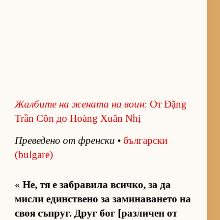
Жал­бите на же­ната на воин
: От Đặng
Trần Côn до Hoàng Xuân Nhị
Пре­ве­дено от френ­ски
•
бъл­гар­ски
(bulgare)
«
Не, тя е заб­ра­вила всич­ко, за да
мисли един­с­т­вено за за­ми­на­ва­нето на
своя съп­руг. Друг бог [раз­ли­чен от