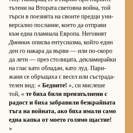
тъ­тени на Вто­рата све­товна вой­на, той
търси в по­е­зи­ята на сво­ите предци уни­
вер­сално пос­ла­ние, ко­ето да от­п­рави
към една плам­нала Ев­ро­па. Не­го­вият
Дневник
описва ен­ту­си­аз­ма, който един
ден го на­кара да върви — или по-скоро
да лети — през сто­ли­ца­та, дек­ла­ми­райки
на глас като об­ла­дан, като луд. Па­ри­
жани се об­ръ­щаха с ве­сел или със­т­ра­да­
те­лен вид: «
Бедните!
», си мис­леше
той, «
те биха били пре­из­пъл­нени с
ра­дост и биха заб­ра­вили без­к­рай­ната
тъга на вой­на­та, ако бяха имали само
една капка от мо­ето го­лямо щас­тие!
»