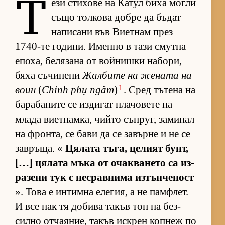
Т
ези сти­хове на Ка­тул биха могли
също тол­кова добре да бъ­дат
на­пи­сани във Ви­ет­нам през
1740-те го­ди­ни. Именно в тази смутна
епо­ха, бе­ля­зана от вой­нишки на­бо­ри,
бяха съ­чи­нени
Жал­бите на же­ната на
1
воин
(
Chinh phụ ngâm
)
. Сред тъ­тена на
ба­ра­ба­ните се из­ди­гат пла­чо­вете на
млада ви­ет­нам­ка, чийто съп­руг, за­ми­нал
на фрон­та, се бави да се за­върне и не се
зав­ръ­ща. «
Ця­лата тъ­га, це­лият бунт,
[…] ця­лата мъка от очак­ва­нето са из­
ра­зени тук с нес­рав­нима из­тън­че­ност
». Това е ин­тимна еле­гия, а не пам­ф­лет.
И все пак тя до­бива та­къв тон на без­
силно от­ча­я­ние, та­къв ис­к­рен коп­неж по