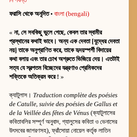
ফরাসি থেকে অনূদিত
•
বাংলা (bengali)
«
না, সে সবকিছু ভুলে গেছে, কেবল তার স্বামীর
প্রস্থানের কথাই ভাবে। অন্য এক দেবতা [যুদ্ধের দেবতা
নয়] তাকে অনুপ্রাণিত করে, তাকে হৃদয়স্পর্শী বিদায়ের
কথা বলায় এবং তার চোখ অশ্রুতে ভিজিয়ে দেয়। এতটাই
সত্য যে স্বল্পতম বিচ্ছেদের যন্ত্রণাও প্রেমিকদের
শক্তিকে অতিক্রম করে !
»
ক্যাটুলাস।
Traduction complète des poésies
de Catulle, suivie des poésies de Gallus et
de la Veillée des fêtes de Vénus
(ক্যাটুলাসের
কবিতাবলির সম্পূর্ণ অনুবাদ, গ্যালুসের কবিতা ও ভেনাসের
উৎসবের জাগরণসহ), ফ্রাঁসোয়া নোয়েল কর্তৃক লাতিন