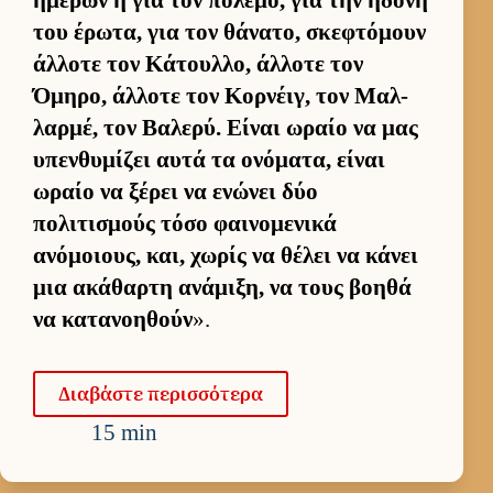
του έρωτα, για τον θάνατο, σκεφτόμουν
άλ­λοτε τον Κάτουλ­λο, άλ­λοτε τον
Όμηρο, άλ­λοτε τον Κορ­νέιγ, τον Μαλ­
λαρ­μέ, τον Βαλερύ. Εί­ναι ωραίο να μας
υπεν­θυμίζει αυτά τα ονόματα, εί­ναι
ωραίο να ξέρει να ενώνει δύο
πολιτισμούς τόσο φαι­νομενικά
ανόμοιους, και, χωρίς να θέλει να κάνει
μια ακάθαρτη ανάμιξη, να τους βοηθά
να κατανοη­θούν
».
Δια­βάστε περισ­σότερα
15 min