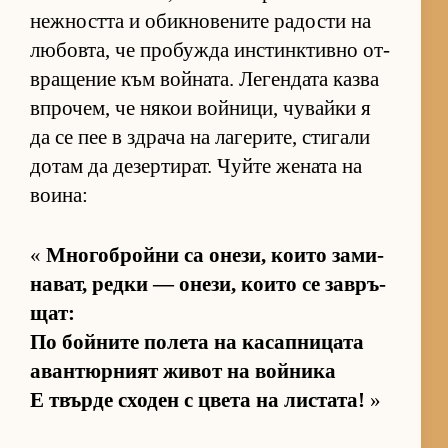
неж­ността и обик­но­ве­ните ра­дости на
лю­бов­та, че про­бужда ин­с­тин­к­тивно от­
в­ра­ще­ние към вой­на­та. Ле­ген­дата казва
впро­чем, че ня­кои вой­ни­ци, чу­вайки я
да се пее в здрача на ла­ге­ри­те, сти­гали
до­там да де­зер­ти­рат. Чуйте же­ната на
во­и­на:
«
Мно­гоб­ройни са оне­зи, ко­ито за­ми­
на­ват, редки — оне­зи, ко­ито се зав­ръ­
щат:
По бой­ните по­лета на ка­сап­ни­цата
аван­тюр­ният жи­вот на вой­ника
Е твърде схо­ден с цвета на лис­та­та!
»