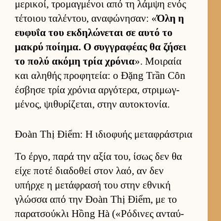
μερικοί, τρομαγ­μένοι από τη λάμψη ενός
τέτοιου ταλέντου, αναφώνησαν: «
Όλη η
ευ­φυΐα του εκ­δηλώνεται σε αυτό το
μακρύ ποί­ημα. Ο συγ­γραφέας θα ζήσει
το πολύ ακόμη τρία χρόνια
». Μοι­ραία
και αληθής προφητεία: ο Đặng Trần Côn
έσβησε τρία χρόνια αρ­γότερα, στριμωγ­
μένος, ψιθυρίζεται, στην αυ­τοκτονία.
Đoàn Thị Điểm: Η ιδιοφυής μεταφράστρια
Το έρ­γο, παρά την αξία του, ίσως δεν θα
είχε ποτέ δια­δοθεί στον λαό, αν δεν
υπήρχε η μετάφρασή του στην εθνική
γλώσσα από την Đoàn Thị Điểm, με το
παρατσού­κλι Hồng Hà («Ρόδινες ανταύ­