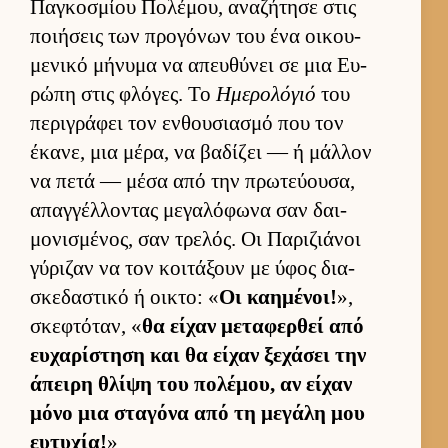
Παγκοσμίου Πολέμου, αναζήτησε στις
ποι­ήσεις των προγόνων του ένα οι­κου­
μενικό μήνυμα να απευ­θύνει σε μια Ευ­
ρώπη στις φλόγες. Το
Ημερολόγιό
του
περιγράφει τον εν­θου­σια­σμό που τον
έκανε, μια μέρα, να βαδίζει — ή μάλ­λον
να πετά — μέσα από την πρωτεύ­ου­σα,
απαγ­γέλ­λοντας μεγαλόφωνα σαν δαι­
μονισμένος, σαν τρελός. Οι Παριζιάνοι
γύριζαν να τον κοι­τάξουν με ύφος δια­
σκεδαστικό ή οι­κτο: «
Οι καη­μένοι!
»,
σκεφτόταν, «
θα εί­χαν μεταφερ­θεί από
ευ­χαρίστηση και θα εί­χαν ξεχάσει την
άπειρη θλίψη του πολέμου, αν εί­χαν
μόνο μια σταγόνα από τη μεγάλη μου
ευ­τυχία!
»