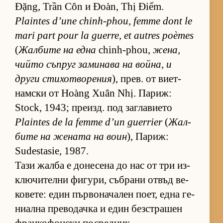
Đặng, Trần Côn и Đoàn, Thị Điểm.
Plaintes d’une chinh-phou, femme dont le
mari part pour la guerre, et autres poèmes
(
Жал­бите на една
chinh-phou,
же­на,
чийто съп­руг за­ми­нава на вой­на, и
други сти­хот­во­ре­ния
), прев. от ви­ет­
нам­ски от Hoàng Xuân Nhị. Па­риж:
Stock, 1943; пре­изд. под заг­ла­ви­ето
Plaintes de la femme d’un guerrier
(
Жал­
бите на же­ната на воин
), Па­риж:
Sudestasie, 1987.
Тази жалба е до­не­сена до нас от три из­
к­лю­чи­телни фи­гу­ри, съб­рани от­въд ве­
ко­ве­те: един пър­во­на­ча­лен по­ет, една ге­
ни­ална пре­во­дачка и един без­стра­шен