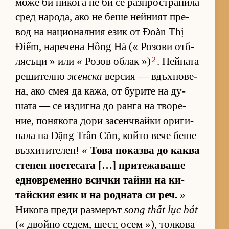
може би ни­кога не би се раз­п­рос­т­ра­нила
сред на­ро­да, ако не беше ней­ният пре­
вод на на­ци­о­нал­ния език от Đoàn Thị
Điểm, на­ре­чена Hồng Hà (« Ро­зови от­б­
2
ля­съци » или « Ро­зов об­лак »)
. Ней­ната
ре­ши­телно
женска
вер­сия — вдъх­но­ве­
на, ако смея да ка­жа, от бу­рите на ду­
шата — се из­дигна до ранга на тво­ре­
ние, по­ня­кога дори за­сен­ч­вайки ори­ги­
нала на Đặng Trần Côn, който вече беше
въз­хи­ти­те­лен! «
Това по­казва до каква
сте­пен по­е­те­сата […] при­те­жа­ваше
ед­нов­ре­менно всички тайни на ки­
тайс­кия език и на род­ната си реч.
»
Ни­кога преди раз­ме­рът
song thất lục bát
(« двойно се­дем, шест, осем »), тол­кова