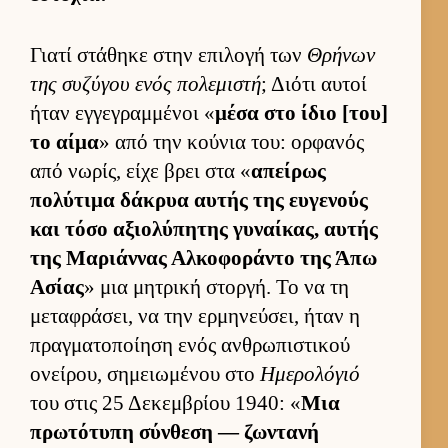
Γιατί στάθηκε στην επιλογή των
Θρήνων
της συζύγου ενός πολεμιστή
; Διότι αυ­τοί
ήταν εγ­γεγραμ­μένοι «
μέσα στο ίδιο [του]
το αίμα
» από την κού­νια του: ορ­φανός
από νωρίς, είχε βρει στα «
απεί­ρως
πολύτιμα δάκρυα αυ­τής της ευ­γενούς
και τόσο αξιο­λύπητης γυναί­κας, αυ­τής
της Μαριάν­νας Αλ­κοφοράντο της Άπω
Ασίας
» μια μητρική στορ­γή. Το να τη
μεταφράσει, να την ερ­μηνεύ­σει, ήταν η
πραγ­ματοποί­ηση ενός αν­θρωπιστικού
ονεί­ρου, σημειω­μένου στο
Ημερολόγιό
του στις 25 Δεκεμ­βρίου 1940: «
Μια
πρωτότυπη σύν­θεση — ζωντανή