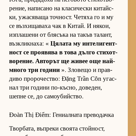
ре­ние, на­пи­сано на кла­си­чески ки­тайс­
ки, ужа­ся­ваща точ­ност. Че­тяха го и му
се въз­хи­ща­ваха чак в Ки­тай. И ня­кои,
из­п­ла­шени от бля­съка на та­къв та­лант,
въз­к­лик­на­ха: «
Ця­лата му ин­те­ли­ген­т­
ност се про­я­вява в това дълго сти­хот­
во­ре­ние. Ав­то­рът ще жи­вее още най-
много три го­дини
». Зло­вещо и прав­
диво про­ро­чес­т­во: Đặng Trần Côn угас­
нал три го­дини по-къс­но, до­ве­ден,
шепне се, до са­мо­у­бийс­т­во.
Đoàn Thị Điểm: Гениалната преводачка
Твор­ба­та, въп­реки сво­ята стой­ност,