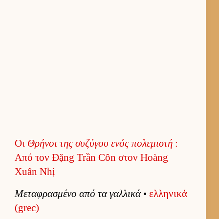
Οι
Θρήνοι της συζύγου ενός πολεμιστή
:
Από τον Đặng Trần Côn στον Hoàng
Xuân Nhị
Μεταφρασμένο από τα γαλ­λικά
•
ελ­ληνικά
(grec)