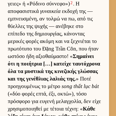
2
γειες» ή «Ρόδινο σύν­νεφο»)
. Η
αποφασιστικά
γυναικεία
εκ­δοχή της —
εμπνευ­σμένη, αν τολμώ να πω, από τις
θύελ­λες της ψυχής — ανέβηκε στο
επίπεδο της δημιουρ­γίας, κάνοντας
μερικές φορές ακόμη και να ξεχνιέται το
πρωτότυπο του Đặng Trần Côn, που ήταν
ωστόσο ήδη αξιο­θαύ­μαστο! «
Σημαί­νει
ότι η ποι­ήτρια […] κατείχε ταυ­τόχρονα
όλα τα μυστικά της κινεζικής γλώσ­σας
και της γενέθλιας λαλιάς της.
» Ποτέ
προη­γου­μένως το μέτρο
song thất lục bát
(«δύο φορές επτά, έξι, οκτώ»), τόσο
πρόσφορο για ευ­γενή μελαγ­χολία, δεν είχε
χρησιμοποι­ηθεί με τέτοια τέχνη: «
Κάθε