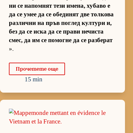
ни се на­пом­нят тези име­на, ху­баво е
да се умее да се обе­ди­нят две тол­кова
раз­лични на пръв пог­лед кул­тури и,
без да се иска да се прави не­чиста
смес, да им се по­могне да се раз­бе­рат
».
Про­че­тете още
15 min