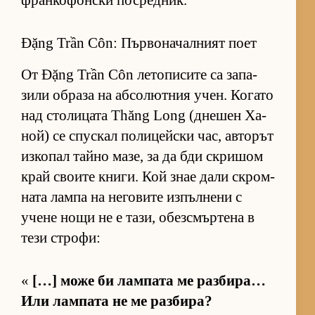
фран­ко­фон­ски пос­ред­ник.
Đặng Trần Côn: Първоначалният поет
От Đặng Trần Côn ле­то­пи­сите са за­па­
зили об­раза на аб­со­лют­ния учен. Ко­гато
над сто­ли­цата Thăng Long (дне­шен Ха­
ной) се спус­кал по­ли­цейски час, ав­то­рът
из­ко­пал тайно ма­зе, за да бди скри­шом
край сво­ите кни­ги. Кой знае дали скром­
ната лампа на не­го­вите из­пъл­нени с
учене нощи не е та­зи, обез­смър­тена в
тези стро­фи:
«
[…] може би лам­пата ме раз­би­ра…
Или лам­пата не ме раз­би­ра?