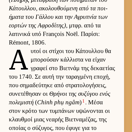
Κάτουλ­λου, ακολου­θού­μενη από τα ποι­
ήματα του Γάλ­λου και την Αγρυπνία των
εορ­τών της Αφροδίτης)
, μτ­φρ. από τα
λατινικά υπό François Noël. Παρίσι:
Rémont, 1806.
Α
υ­τοί οι στίχοι του Κάτουλ­λου θα
μπορού­σαν κάλ­λιστα να εί­χαν
γραφεί στο Βιετ­νάμ της δεκαετίας
του 1740. Σε αυτή την ταραγ­μένη εποχή,
που σημαδεύ­τηκε από στρατολογήσεις,
συνετέθησαν οι
Θρήνοι της συζύγου ενός
1
πολεμιστή
(
Chinh phụ ngâm
)
. Μέσα
στον κρότο των τυμπάνων υψώνονται οι
κλαυθ­μοί μιας νεαρής Βιετ­ναμέζας, της
οποίας ο σύζυγος, που έφυγε για το