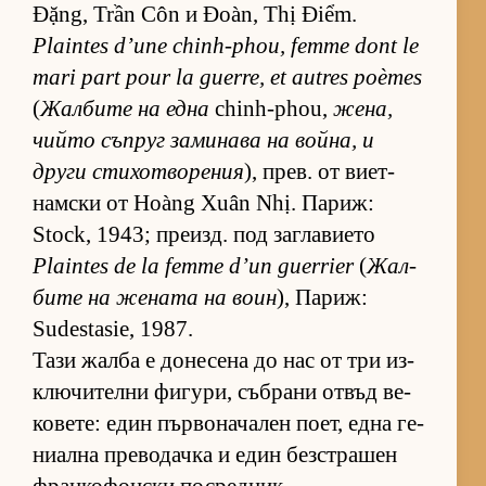
Đặng, Trần Côn и Đoàn, Thị Điểm.
Plaintes d’une chinh-phou, femme dont le
mari part pour la guerre, et autres poèmes
(
Жал­бите на една
chinh-phou,
же­на,
чийто съп­руг за­ми­нава на вой­на, и
други сти­хот­во­ре­ния
), прев. от ви­ет­
нам­ски от Hoàng Xuân Nhị. Па­риж:
Stock, 1943; пре­изд. под заг­ла­ви­ето
Plaintes de la femme d’un guerrier
(
Жал­
бите на же­ната на воин
), Па­риж:
Sudestasie, 1987.
Тази жалба е до­не­сена до нас от три из­
к­лю­чи­телни фи­гу­ри, съб­рани от­въд ве­
ко­ве­те: един пър­во­на­ча­лен по­ет, една ге­
ни­ална пре­во­дачка и един без­стра­шен