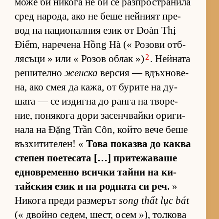
може би ни­кога не би се раз­п­рос­т­ра­нила
сред на­ро­да, ако не беше ней­ният пре­
вод на на­ци­о­нал­ния език от Đoàn Thị
Điểm, на­ре­чена Hồng Hà (« Ро­зови от­б­
2
ля­съци » или « Ро­зов об­лак »)
. Ней­ната
ре­ши­телно
женска
вер­сия — вдъх­но­ве­
на, ако смея да ка­жа, от бу­рите на ду­
шата — се из­дигна до ранга на тво­ре­
ние, по­ня­кога дори за­сен­ч­вайки ори­ги­
нала на Đặng Trần Côn, който вече беше
въз­хи­ти­те­лен! «
Това по­казва до каква
сте­пен по­е­те­сата […] при­те­жа­ваше
ед­нов­ре­менно всички тайни на ки­
тайс­кия език и на род­ната си реч.
»
Ни­кога преди раз­ме­рът
song thất lục bát
(« двойно се­дем, шест, осем »), тол­кова