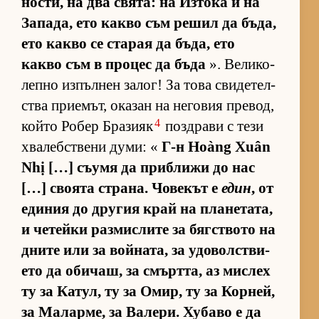
нос­ти, на два свя­та: на Из­тока и на
За­па­да, ето какво съм ре­шил да бъ­да,
ето какво се ста­рая да бъ­да, ето
какво съм в про­цес да бъда
». Ве­ли­ко­
лепно из­пъл­нен за­лог! За това сви­де­тел­
с­тва при­е­мът, ока­зан на не­го­вия пре­вод,
4
който Ро­бер Бра­зияк
поз­д­рави с тези
хва­леб­с­т­вени ду­ми: «
Г-н Hoàng Xuân
Nhị […] съ­умя да приб­лижи до нас
[…] сво­ята стра­на. Чо­ве­кът е
един
, от
еди­ния до дру­гия край на пла­не­та­та,
и че­тейки раз­мис­лите за бяг­с­т­вото на
дните или за вой­на­та, за удо­вол­с­т­ви­
ето да оби­чаш, за смърт­та, аз мис­лех
ту за Ка­тул, ту за Омир, ту за Кор­ней,
за Ма­лар­ме, за Ва­ле­ри. Ху­баво е да