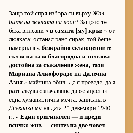
Защо той спря из­бора си върху
Жал­
бите на же­ната на воин
? За­щото те
бяха впи­сани «
в са­мата [му] кръв
» от
люл­ка­та: ос­та­нал рано си­рак, той беше
на­ме­рил в «
без­к­райно скъ­по­цен­ните
сълзи на тази бла­го­родна и тол­кова
дос­тойна за съ­жа­ле­ние же­на, тази
Ма­ри­ана Ал­ко­фо­радо на Да­лечна
Азия
» май­чина обич. Да я пре­ве­де, да я
раз­тъл­кува оз­на­ча­ваше да осъ­щес­тви
една ху­ма­нис­тична меч­та, за­пи­сана в
Дневника
му на дата 25 де­кем­ври 1940
г.: «
Един ори­ги­на­лен — и преди
всичко жив — син­тез на две чо­веч­