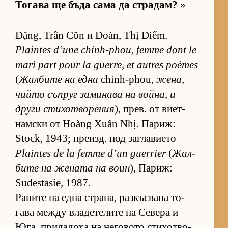
То­гава ще бъда сама да стра­дам?
»
Đặng, Trần Côn и Đoàn, Thị Điểm.
Plaintes d’une chinh-phou, femme dont le
mari part pour la guerre, et autres poèmes
(
Жал­бите на една
chinh-phou,
же­на,
чийто съп­руг за­ми­нава на вой­на, и
други сти­хот­во­ре­ния
), прев. от ви­ет­
нам­ски от Hoàng Xuân Nhị. Па­риж:
Stock, 1943; пре­изд. под заг­ла­ви­ето
Plaintes de la femme d’un guerrier
(
Жал­
бите на же­ната на воин
), Па­риж:
Sudestasie, 1987.
Ра­ните на една стра­на, раз­къс­вана то­
гава между вла­де­те­лите на Се­вера и
Юга, при­да­доха на не­го­вото сти­хот­во­