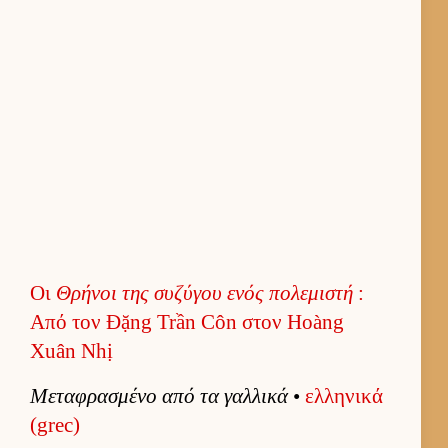
Οι
Θρήνοι της συζύγου ενός πολεμιστή
:
Από τον Đặng Trần Côn στον Hoàng
Xuân Nhị
Μεταφρασμένο από τα γαλ­λικά
•
ελ­ληνικά
(grec)