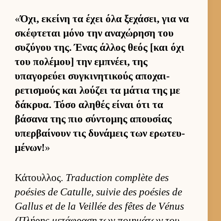
«
Όχι, εκείνη τα έχει όλα ξεχάσει, για να
σκέφτεται μόνο την αναχώρηση του
συζύγου της. Ένας άλ­λος θεός [και όχι
του πολέμου] την εμπνέει, της
υπαγορεύει συγκινητικούς αποχαι­
ρετισμούς και λού­ζει τα μάτια της με
δάκρυα. Τόσο αληθές εί­ναι ότι τα
βάσανα της πιο σύντομης απου­σίας
υπερ­βαί­νουν τις δυνάμεις των ερωτευ­
μένων!
»
Κάτουλ­λος.
Traduction complète des
poésies de Catulle, suivie des poésies de
Gallus et de la Veillée des fêtes de Vénus
(Πλήρης μετάφραση των ποι­ημάτων του