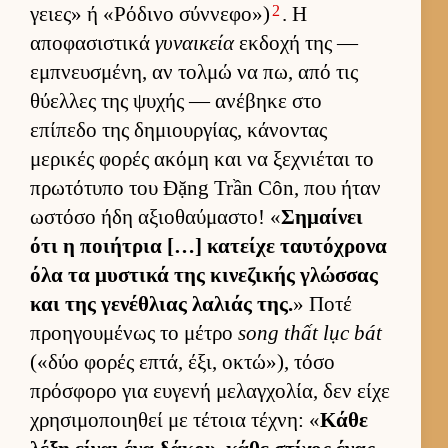
2
γειες» ή «Ρόδινο σύν­νεφο»)
. Η
αποφασιστικά
γυναικεία
εκ­δοχή της —
εμπνευ­σμένη, αν τολμώ να πω, από τις
θύελ­λες της ψυχής — ανέβηκε στο
επίπεδο της δημιουρ­γίας, κάνοντας
μερικές φορές ακόμη και να ξεχνιέται το
πρωτότυπο του Đặng Trần Côn, που ήταν
ωστόσο ήδη αξιο­θαύ­μαστο! «
Σημαί­νει
ότι η ποι­ήτρια […] κατείχε ταυ­τόχρονα
όλα τα μυστικά της κινεζικής γλώσ­σας
και της γενέθλιας λαλιάς της.
» Ποτέ
προη­γου­μένως το μέτρο
song thất lục bát
(«δύο φορές επτά, έξι, οκτώ»), τόσο
πρόσφορο για ευ­γενή μελαγ­χολία, δεν είχε
χρησιμοποι­ηθεί με τέτοια τέχνη: «
Κάθε