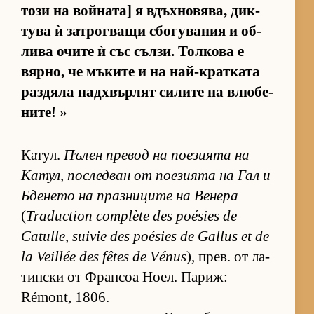
този на вой­на­та] я вдъх­но­вя­ва, дик­
тува ѝ зат­рог­ващи сбо­гу­ва­ния и об­
лива очите ѝ със съл­зи. Тол­кова е
вяр­но, че мъ­ките и на най-крат­ката
раз­дяла над­х­вър­лят си­лите на влю­бе­
ни­те!
»
Ка­тул.
Пъ­лен пре­вод на по­е­зи­ята на
Ка­тул, пос­лед­ван от по­е­зи­ята на Гал и
Бде­нето на праз­ни­ците на Ве­нера
(
Traduction complète des poésies de
Catulle, suivie des poésies de Gallus et de
la Veillée des fêtes de Vénus
), прев. от ла­
тин­ски от Фран­соа Но­ел. Па­риж:
Rémont, 1806.