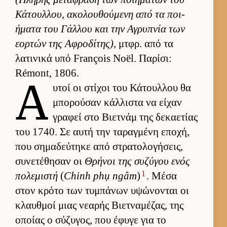
Κάτουλ­λου, ακολου­θού­μενη από τα ποι­
ήματα του Γάλ­λου και την Αγρυπνία των
εορ­τών της Αφροδίτης)
, μτ­φρ. από τα
λατινικά υπό François Noël. Παρίσι:
Rémont, 1806.
Α
υ­τοί οι στίχοι του Κάτουλ­λου θα
μπορού­σαν κάλ­λιστα να εί­χαν
γραφεί στο Βιετ­νάμ της δεκαετίας
του 1740. Σε αυτή την ταραγ­μένη εποχή,
που σημαδεύ­τηκε από στρατολογήσεις,
συνετέθησαν οι
Θρήνοι της συζύγου ενός
1
πολεμιστή
(
Chinh phụ ngâm
)
. Μέσα
στον κρότο των τυμπάνων υψώνονται οι
κλαυθ­μοί μιας νεαρής Βιετ­ναμέζας, της
οποίας ο σύζυγος, που έφυγε για το