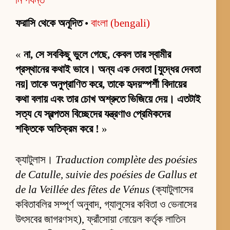
ফরাসি থেকে অনূদিত
•
বাংলা (bengali)
«
না, সে সবকিছু ভুলে গেছে, কেবল তার স্বামীর
প্রস্থানের কথাই ভাবে। অন্য এক দেবতা [যুদ্ধের দেবতা
নয়] তাকে অনুপ্রাণিত করে, তাকে হৃদয়স্পর্শী বিদায়ের
কথা বলায় এবং তার চোখ অশ্রুতে ভিজিয়ে দেয়। এতটাই
সত্য যে স্বল্পতম বিচ্ছেদের যন্ত্রণাও প্রেমিকদের
শক্তিকে অতিক্রম করে !
»
ক্যাটুলাস।
Traduction complète des poésies
de Catulle, suivie des poésies de Gallus et
de la Veillée des fêtes de Vénus
(ক্যাটুলাসের
কবিতাবলির সম্পূর্ণ অনুবাদ, গ্যালুসের কবিতা ও ভেনাসের
উৎসবের জাগরণসহ), ফ্রাঁসোয়া নোয়েল কর্তৃক লাতিন