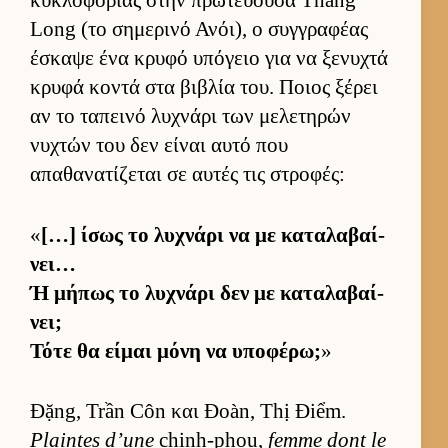
Long (το σημερινό Ανόι), ο συγ­γραφέας
έσκαψε ένα κρυφό υπόγειο για να ξενυχτά
κρυφά κοντά στα βιβλία του. Ποιος ξέρει
αν το ταπεινό λυχνάρι των μελετηρών
νυχτών του δεν εί­ναι αυτό που
απαθανατίζεται σε αυ­τές τις στροφές:
«
[…] ίσως το λυχνάρι να με καταλαβαί­
νει…
Ή μήπως το λυχνάρι δεν με καταλαβαί­
νει;
Τότε θα εί­μαι μόνη να υποφέρω;
»
Đặng, Trần Côn και Đoàn, Thị Điểm.
Plaintes d’une
chinh-phou,
femme dont le