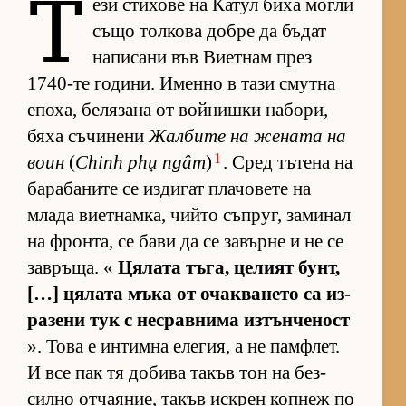
Т
ези сти­хове на Ка­тул биха могли
също тол­кова добре да бъ­дат
на­пи­сани във Ви­ет­нам през
1740-те го­ди­ни. Именно в тази смутна
епо­ха, бе­ля­зана от вой­нишки на­бо­ри,
бяха съ­чи­нени
Жал­бите на же­ната на
1
воин
(
Chinh phụ ngâm
)
. Сред тъ­тена на
ба­ра­ба­ните се из­ди­гат пла­чо­вете на
млада ви­ет­нам­ка, чийто съп­руг, за­ми­нал
на фрон­та, се бави да се за­върне и не се
зав­ръ­ща. «
Ця­лата тъ­га, це­лият бунт,
[…] ця­лата мъка от очак­ва­нето са из­
ра­зени тук с нес­рав­нима из­тън­че­ност
». Това е ин­тимна еле­гия, а не пам­ф­лет.
И все пак тя до­бива та­къв тон на без­
силно от­ча­я­ние, та­къв ис­к­рен коп­неж по