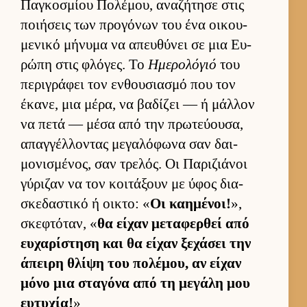
Παγκοσμίου Πολέμου, αναζήτησε στις
ποι­ήσεις των προγόνων του ένα οι­κου­
μενικό μήνυμα να απευ­θύνει σε μια Ευ­
ρώπη στις φλόγες. Το
Ημερολόγιό
του
περιγράφει τον εν­θου­σια­σμό που τον
έκανε, μια μέρα, να βαδίζει — ή μάλ­λον
να πετά — μέσα από την πρωτεύ­ου­σα,
απαγ­γέλ­λοντας μεγαλόφωνα σαν δαι­
μονισμένος, σαν τρελός. Οι Παριζιάνοι
γύριζαν να τον κοι­τάξουν με ύφος δια­
σκεδαστικό ή οι­κτο: «
Οι καη­μένοι!
»,
σκεφτόταν, «
θα εί­χαν μεταφερ­θεί από
ευ­χαρίστηση και θα εί­χαν ξεχάσει την
άπειρη θλίψη του πολέμου, αν εί­χαν
μόνο μια σταγόνα από τη μεγάλη μου
ευ­τυχία!
»