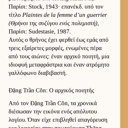
Παρίσι: Stock, 1943· επανέκδ. υπό τον
τίτλο
Plaintes de la femme d’un guerrier
(Θρήνοι της συζύγου ενός πολεμιστή)
,
Παρίσι: Sudestasie, 1987.
Αυ­τός ο θρήνος έχει φερ­θεί έως εμάς από
τρεις εξαί­ρετες μορ­φές, ενωμένες πέρα
από τους αιώνες: έναν αρ­χικό ποι­ητή, μια
ιδιο­φυή μεταφράστρια και έναν ατρόμητο
γαλ­λόφωνο δια­βιβαστή.
Đặng Trần Côn: Ο αρχικός ποιητής
Από τον Đặng Trần Côn, τα χρονικά
διέσωσαν την ει­κόνα ενός απόλυτου
λογίου. Όταν είχε επιβληθεί απαγόρευση
κυκλοφορίας στην πρωτεύ­ουσα Thăng