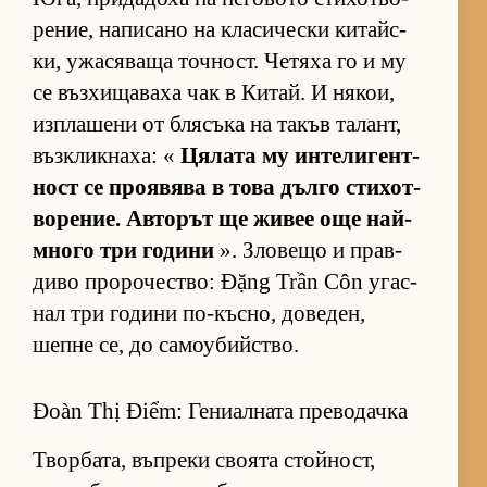
ре­ние, на­пи­сано на кла­си­чески ки­тайс­
ки, ужа­ся­ваща точ­ност. Че­тяха го и му
се въз­хи­ща­ваха чак в Ки­тай. И ня­кои,
из­п­ла­шени от бля­съка на та­къв та­лант,
въз­к­лик­на­ха: «
Ця­лата му ин­те­ли­ген­т­
ност се про­я­вява в това дълго сти­хот­
во­ре­ние. Ав­то­рът ще жи­вее още най-
много три го­дини
». Зло­вещо и прав­
диво про­ро­чес­т­во: Đặng Trần Côn угас­
нал три го­дини по-къс­но, до­ве­ден,
шепне се, до са­мо­у­бийс­т­во.
Đoàn Thị Điểm: Гениалната преводачка
Твор­ба­та, въп­реки сво­ята стой­ност,