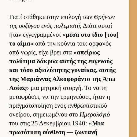
Γιατί στάθηκε στην επιλογή των
Θρήνων
της συζύγου ενός πολεμιστή
; Διότι αυ­τοί
ήταν εγ­γεγραμ­μένοι «
μέσα στο ίδιο [του]
το αίμα
» από την κού­νια του: ορ­φανός
από νωρίς, είχε βρει στα «
απεί­ρως
πολύτιμα δάκρυα αυ­τής της ευ­γενούς
και τόσο αξιο­λύπητης γυναί­κας, αυ­τής
της Μαριάν­νας Αλ­κοφοράντο της Άπω
Ασίας
» μια μητρική στορ­γή. Το να τη
μεταφράσει, να την ερ­μηνεύ­σει, ήταν η
πραγ­ματοποί­ηση ενός αν­θρωπιστικού
ονεί­ρου, σημειω­μένου στο
Ημερολόγιό
του στις 25 Δεκεμ­βρίου 1940: «
Μια
πρωτότυπη σύν­θεση — ζωντανή