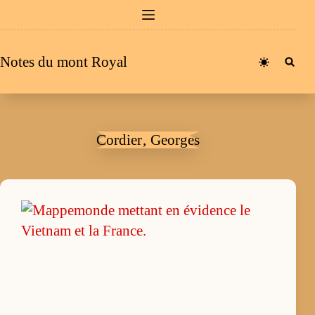
Passer
au
contenu
Notes du mont Royal
Cordier‚ Georges