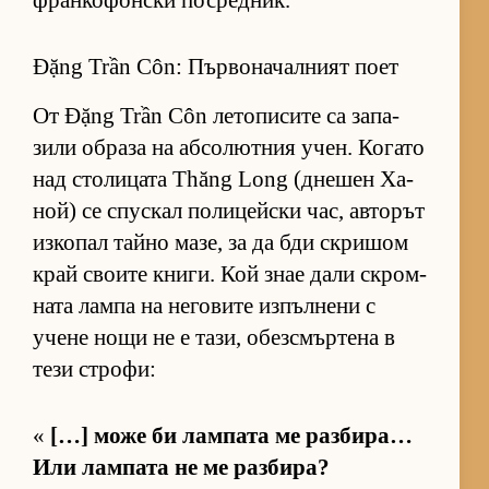
фран­ко­фон­ски пос­ред­ник.
Đặng Trần Côn: Първоначалният поет
От Đặng Trần Côn ле­то­пи­сите са за­па­
зили об­раза на аб­со­лют­ния учен. Ко­гато
над сто­ли­цата Thăng Long (дне­шен Ха­
ной) се спус­кал по­ли­цейски час, ав­то­рът
из­ко­пал тайно ма­зе, за да бди скри­шом
край сво­ите кни­ги. Кой знае дали скром­
ната лампа на не­го­вите из­пъл­нени с
учене нощи не е та­зи, обез­смър­тена в
тези стро­фи:
«
[…] може би лам­пата ме раз­би­ра…
Или лам­пата не ме раз­би­ра?