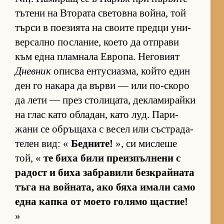
тъ­тени на Вто­рата све­товна вой­на, той
търси в по­е­зи­ята на сво­ите предци уни­
вер­сално пос­ла­ние, ко­ето да от­п­рави
към една плам­нала Ев­ро­па. Не­го­вият
Дневник
описва ен­ту­си­аз­ма, който един
ден го на­кара да върви — или по-скоро
да лети — през сто­ли­ца­та, дек­ла­ми­райки
на глас като об­ла­дан, като луд. Па­ри­
жани се об­ръ­щаха с ве­сел или със­т­ра­да­
те­лен вид: «
Бедните!
», си мис­леше
той, «
те биха били пре­из­пъл­нени с
ра­дост и биха заб­ра­вили без­к­рай­ната
тъга на вой­на­та, ако бяха имали само
една капка от мо­ето го­лямо щас­тие!
»