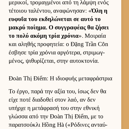
μερικοί, τρομαγ­μένοι από τη λάμψη ενός
τέτοιου ταλέντου, αναφώνησαν: «
Όλη η
ευ­φυΐα του εκ­δηλώνεται σε αυτό το
μακρύ ποί­ημα. Ο συγ­γραφέας θα ζήσει
το πολύ ακόμη τρία χρόνια
». Μοι­ραία
και αληθής προφητεία: ο Đặng Trần Côn
έσβησε τρία χρόνια αρ­γότερα, στριμωγ­
μένος, ψιθυρίζεται, στην αυ­τοκτονία.
Đoàn Thị Điểm: Η ιδιοφυής μεταφράστρια
Το έρ­γο, παρά την αξία του, ίσως δεν θα
είχε ποτέ δια­δοθεί στον λαό, αν δεν
υπήρχε η μετάφρασή του στην εθνική
γλώσσα από την Đoàn Thị Điểm, με το
παρατσού­κλι Hồng Hà («Ρόδινες ανταύ­