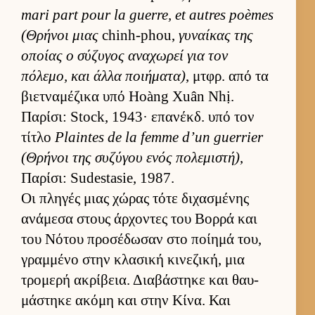
mari part pour la guerre, et autres poèmes
(Θρήνοι μιας
chinh-phou,
γυναί­κας της
οποίας ο σύζυγος αναχωρεί για τον
πόλεμο, και άλλα ποι­ήματα)
, μτ­φρ. από τα
βιετ­ναμέζικα υπό Hoàng Xuân Nhị.
Παρίσι: Stock, 1943· επανέκδ. υπό τον
τίτλο
Plaintes de la femme d’un guerrier
(Θρήνοι της συζύγου ενός πολεμιστή)
,
Παρίσι: Sudestasie, 1987.
Οι πληγές μιας χώρας τότε διχασμένης
ανάμεσα στους άρ­χοντες του Βορρά και
του Νότου προσέδωσαν στο ποί­ημά του,
γραμ­μένο στην κλασική κινεζική, μια
τρομερή ακρίβεια. Δια­βάστηκε και θαυ­
μάστηκε ακόμη και στην Κίνα. Και