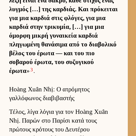
λέξη εί­ναι ένα δάκρυ, κάθε στίχος ένας
λυγ­μός […] της καρ­διάς. Και πρόκει­ται
για μια καρ­διά στις φλόγες, για μια
καρ­διά στην τρικυμία, […] για μια
όμορφη μικρή γυναι­κεία καρ­διά
πληγωμένη θανάσιμα από το δια­βολικό
βέλος του έρωτα — και του πιο
σοβαρού έρωτα, του συζυγικού
3
έρωτα
»
.
Hoàng Xuân Nhị: Ο ατρόμητος
γαλλόφωνος διαβιβαστής
Τέλος, λίγα λόγια για τον Hoàng Xuân
Nhị. Παρών στο Παρίσι κατά τους
πρώτους κρότους του Δευ­τέρου