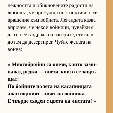
неж­ността и обик­но­ве­ните ра­дости на
лю­бов­та, че про­бужда ин­с­тин­к­тивно от­
в­ра­ще­ние към вой­на­та. Ле­ген­дата казва
впро­чем, че ня­кои вой­ни­ци, чу­вайки я
да се пее в здрача на ла­ге­ри­те, сти­гали
до­там да де­зер­ти­рат. Чуйте же­ната на
во­и­на:
«
Мно­гоб­ройни са оне­зи, ко­ито за­ми­
на­ват, редки — оне­зи, ко­ито се зав­ръ­
щат:
По бой­ните по­лета на ка­сап­ни­цата
аван­тюр­ният жи­вот на вой­ника
Е твърде схо­ден с цвета на лис­та­та!
»