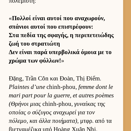
πολεμιστή:
«
Πολ­λοί εί­ναι αυ­τοί που αναχωρούν,
σπάνιοι αυ­τοί που επιστρέφουν:
Στα πεδία της σφαγής, η περιπετειώδης
ζωή του στρατιώτη
Δεν εί­ναι παρά υπερ­βολικά όμοια με το
χρώμα των φύλ­λων!
»
Đặng, Trần Côn και Đoàn, Thị Điểm.
Plaintes d’une
chinh-phou,
femme dont le
mari part pour la guerre, et autres poèmes
(Θρήνοι μιας
chinh-phou,
γυναί­κας της
οποίας ο σύζυγος αναχωρεί για τον
πόλεμο, και άλλα ποι­ήματα)
, μτ­φρ. από τα
βιετ­ναμέζικα υπό Hoàng Xuân Nhị.