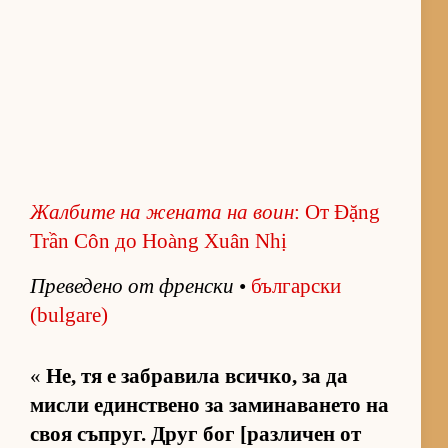
Жал­бите на же­ната на воин
: От Đặng
Trần Côn до Hoàng Xuân Nhị
Пре­ве­дено от френ­ски
•
бъл­гар­ски
(bulgare)
«
Не, тя е заб­ра­вила всич­ко, за да
мисли един­с­т­вено за за­ми­на­ва­нето на
своя съп­руг. Друг бог [раз­ли­чен от