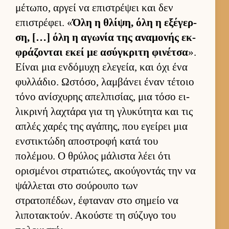
μέτωπο, αρ­γεί να επιστρέψει και δεν
επιστρέφει. «
Όλη η θλίψη, όλη η εξέγερ­
ση, […] όλη η αγωνία της αναμονής εκ­
φράζονται εκεί με ασύγκριτη φινέτσα
».
Εί­ναι μια εν­δόμυχη ελεγεία, και όχι ένα
φυλ­λάδιο. Ωστόσο, λαμ­βάνει έναν τέτοιο
τόνο ανίσχυρης απελ­πισίας, μια τόσο ει­
λικρινή λαχτάρα για τη γλυκύτητα και τις
απλές χαρές της αγάπης, που εγεί­ρει μια
εν­στικτώδη αποστροφή κατά του
πολέμου. Ο θρύλος μάλιστα λέει ότι
ορισμένοι στρατιώτες, ακού­γοντάς την να
ψάλ­λεται στο σού­ρουπο των
στρατοπέδων, έφταναν στο σημείο να
λιποτακτούν. Ακού­στε τη σύζυγο του