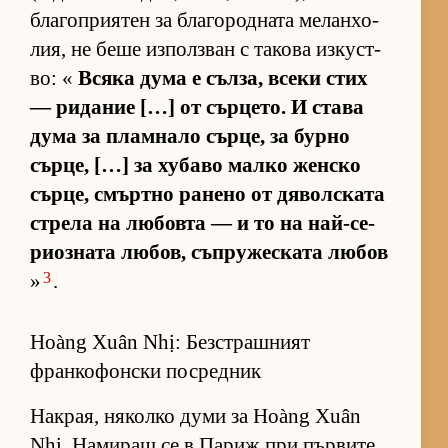
бла­гоп­ри­я­тен за бла­го­род­ната ме­лан­хо­
лия, не беше из­пол­з­ван с та­кова из­кус­т­
во: «
Всяка дума е съл­за, всеки стих
— ри­да­ние […] от сър­це­то. И става
дума за плам­нало сър­це, за бурно
сър­це, […] за ху­баво малко жен­ско
сър­це, смър­тно ра­нено от дя­вол­с­ката
стрела на лю­бовта — и то на най-се­
ри­оз­ната лю­бов, съп­ру­жес­ката лю­бов
3
»
.
Hoàng Xuân Nhị: Безстрашният
франкофонски посредник
Нак­рая, ня­колко думи за Hoàng Xuân
Nhị. На­ми­ращ се в Па­риж при пър­вите