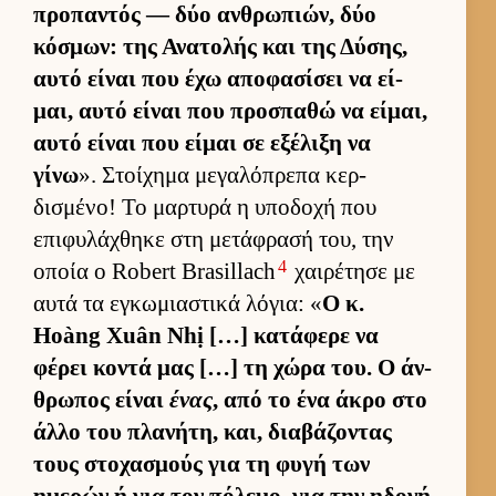
προπαντός — δύο αν­θρωπιών, δύο
κόσμων: της Ανατολής και της Δύσης,
αυτό εί­ναι που έχω αποφασίσει να εί­
μαι, αυτό εί­ναι που προσπαθώ να εί­μαι,
αυτό εί­ναι που εί­μαι σε εξέλιξη να
γίνω
». Στοί­χημα μεγαλόπρεπα κερ­
δισμένο! Το μαρ­τυρά η υποδοχή που
επιφυλάχθηκε στη μετάφρασή του, την
4
οποία ο Robert Brasillach
χαι­ρέτησε με
αυτά τα εγκωμια­στικά λόγια: «
Ο κ.
Hoàng Xuân Nhị […] κατάφερε να
φέρει κοντά μας […] τη χώρα του. Ο άν­
θρωπος εί­ναι
ένας
, από το ένα άκρο στο
άλλο του πλανήτη, και, δια­βάζοντας
τους στοχασμούς για τη φυγή των
ημερών ή για τον πόλεμο, για την ηδονή