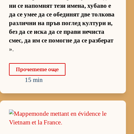
ни се на­пом­нят тези име­на, ху­баво е
да се умее да се обе­ди­нят две тол­кова
раз­лични на пръв пог­лед кул­тури и,
без да се иска да се прави не­чиста
смес, да им се по­могне да се раз­бе­рат
».
Про­че­тете още
15 min