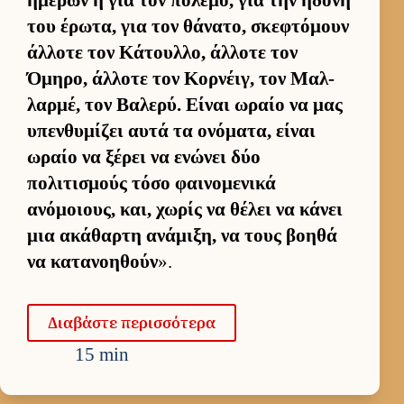
του έρωτα, για τον θάνατο, σκεφτόμουν
άλ­λοτε τον Κάτουλ­λο, άλ­λοτε τον
Όμηρο, άλ­λοτε τον Κορ­νέιγ, τον Μαλ­
λαρ­μέ, τον Βαλερύ. Εί­ναι ωραίο να μας
υπεν­θυμίζει αυτά τα ονόματα, εί­ναι
ωραίο να ξέρει να ενώνει δύο
πολιτισμούς τόσο φαι­νομενικά
ανόμοιους, και, χωρίς να θέλει να κάνει
μια ακάθαρτη ανάμιξη, να τους βοηθά
να κατανοη­θούν
».
Δια­βάστε περισ­σότερα
15 min