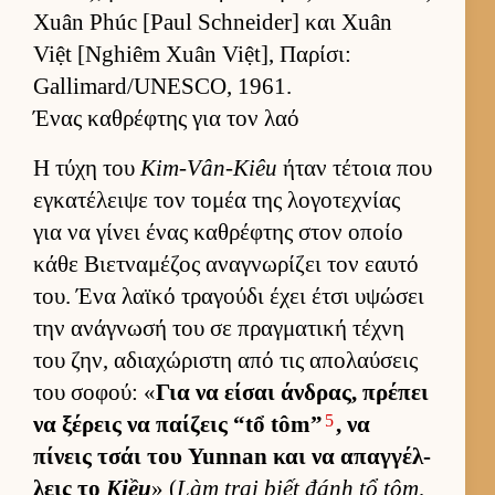
Xuân Phúc [Paul Schneider] και Xuân
Việt [Nghiêm Xuân Việt], Παρίσι:
Gallimard/UNESCO, 1961.
Ένας καθρέφτης για τον λαό
Η τύχη του
Kim-Vân-Kiêu
ήταν τέτοια που
εγκατέλειψε τον τομέα της λογοτεχνίας
για να γίνει ένας καθρέφτης στον οποίο
κάθε Βιετ­ναμέζος αναγνωρίζει τον εαυτό
του. Ένα λαϊκό τραγούδι έχει έτσι υψώσει
την ανάγνωσή του σε πραγ­ματική τέχνη
του ζην, αδια­χώριστη από τις απολαύ­σεις
του σοφού: «
Για να εί­σαι άν­δρας, πρέπει
5
να ξέρεις να παί­ζεις “tổ tôm”
, να
πίνεις τσάι του Yunnan και να απαγ­γέλ­
λεις το
Kiều
» (
Làm trai biết đánh tổ tôm,