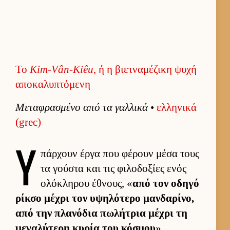
Το
Kim-Vân-Kiêu
, ή η βιετναμέζικη ψυχή
αποκαλυπτόμενη
Μεταφρασμένο από τα γαλ­λικά
•
ελ­ληνικά
(grec)
Υ
πάρ­χουν έργα που φέρουν μέσα τους
τα γού­στα και τις φιλοδοξίες ενός
ολόκληρου έθνους, «
από τον οδηγό
ρίκσο μέχρι τον υψηλότερο μαν­δαρίνο,
από την πλανόδια πωλήτρια μέχρι τη
μεγαλύτερη κυρία του κόσμου
».