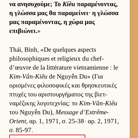
να ανησυχού­με; Το
Kiều
παραμένοντας,
η γλώσσα μας θα παραμεί­νει· η γλώσσα
μας παραμένοντας, η χώρα μας
επιβιώνει.
»
Thái, Bình, «De quelques aspects
philosophiques et religieux du chef-
d’œuvre de la littérature vietnamienne : le
Kim-Vân-Kiêu
de Nguyễn Du» (Για
ορισμένες φιλοσοφικές και θρησκευ­τικές
πτυχές του αριστουρ­γήματος της βιετ­
ναμέζικης λογοτεχνίας: το
Kim-Vân-Kiêu
του Nguyễn Du),
Message d’Extrême-
Orient
, αρ. 1, 1971, σ. 25-38· αρ. 2, 1971,
σ. 85-97.