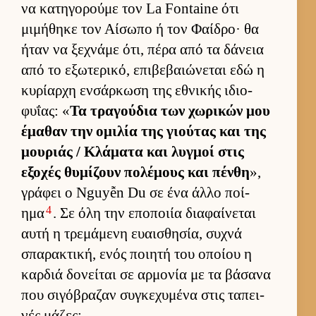
να κατηγορούμε τον La Fontaine ότι
μιμήθηκε τον Αί­σωπο ή τον Φαί­δρο· θα
ήταν να ξεχνάμε ότι, πέρα από τα δάνεια
από το εξωτερικό, επιβεβαιώνεται εδώ η
κυρίαρχη εν­σάρ­κωση της εθνικής ιδιο­
φυΐας: «
Τα τραγού­δια των χωρικών μου
έμαθαν την ομιλία της γιού­τας και της
μου­ριάς / Κλάματα και λυγ­μοί στις
εξοχές θυμίζουν πολέμους και πένθη
»,
γράφει ο Nguyễn Du σε ένα άλλο ποί­
4
ημα
. Σε όλη την εποποιία δια­φαί­νεται
αυτή η τρεμάμενη ευαι­σθησία, συχνά
σπαρακτική, ενός ποι­ητή του οποίου η
καρ­διά δονεί­ται σε αρ­μονία με τα βάσανα
που σιγόβραζαν συγκεχυμένα στις ταπει­
νές μάζες: