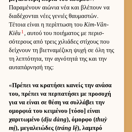
Παραμένουν αιώνια νέα και βλέπουν να
δια­δέχονται νέες γενιές θαυ­μαστών.
Τέτοια εί­ναι η περίπτωση του
Kim-Vân-
1
Kiêu
, αυ­τού του ποι­ήματος με περισ­
σότερους από τρεις χιλιάδες στίχους που
δεί­χνουν τη βιετ­ναμέζικη ψυχή σε όλη της
τη λεπτότητα, την αγνότητά της και την
αυ­ταπάρ­νησή της:
«
Πρέπει να κρατήσει κανείς την ανάσα
του, πρέπει να περ­πατήσει με προσοχή
για να εί­ναι σε θέση να συλ­λάβει την
ομορ­φιά του κει­μένου [τόσο] εί­ναι
χαριτωμένο (
dịu dàng
), όμορφο (
thuỳ
mị
), μεγαλειώδες (
tráng lệ
), λαμπρό