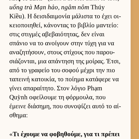
uống trà Mạn hảo, ngâm nôm
Thúy
Kiều). Η δει­σιδαι­μονία μάλιστα το έχει οι­
κειο­ποι­ηθεί, κάνοντας το βιβλίο μαντείο:
στις στιγ­μές αβεβαιότητας, δεν εί­ναι
σπάνιο να το ανοί­γουν στην τύχη για να
αναζητήσουν, στους στίχους που παρου­
σιάζονται, μια απάντηση της μοί­ρας. Έτσι,
από το γραφείο του σοφού μέχρι την πιο
ταπεινή κατοι­κία, το ποί­ημα κατάφερε να
γίνει απαραί­τητο. Στον λόγιο Phạm
Quỳnh οφεί­λουμε τη φόρ­μου­λα, που
έμεινε διάσημη, που συνοψίζει αυτό το αί­
σθημα:
«
Τι έχουμε να φοβηθού­με, για τι πρέπει