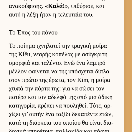
ανακού­φισης. «
Καλά!
», ψιθύρισε, και
αυτή η λέξη ήταν η τελευ­ταία του.
Το Έπος του πόνου
Το ποί­ημα ιχνηλατεί την τραγική μοίρα
της Kiều, νεαρής κοπέλας με ασύγκριτη
ομορ­φιά και ταλέντο. Ενώ ένα λαμπρό
μέλ­λον φαί­νεται να της υπόσχεται δίπλα
στον πρώτο της έρωτα, τον Kim, η μοίρα
χτυπά την πόρτα της: για να σώσει τον
πατέρα και τον αδελφό της από μια άδικη
κατηγορία, πρέπει να που­ληθεί. Τότε, αρ­
χίζει γι’ αυ­τήν ένα ταξίδι δεκαπέντε ετών,
κατά τη διάρ­κεια του οποίου θα εί­ναι δια­
δοχικά υπηρέτρια, παλ­λακίδα και πόρ­νη,