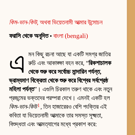
কিম-ভান-কিউ
, অথবা ভিয়েতনামী আত্মার উন্মোচন
ফরাসি থেকে অনূদিত
•
বাংলা (bengali)
এ
মন কিছু রচনা আছে যা একটি সমগ্র জাতির
রুচি এবং আকাঙ্ক্ষা বহন করে, “
রিকশাচালক
থেকে শুরু করে সর্বোচ্চ মান্দারিন পর্যন্ত,
ভ্রাম্যমাণ বিক্রেতা থেকে শুরু করে বিশ্বের সর্বশ্রেষ্ঠ
মহিলা পর্যন্ত
”। এগুলি চিরকাল তরুণ থাকে এবং নতুন
প্রজন্মের ভক্তদের পরম্পরা দেখে। এমনই একটি হল
1
কিম-ভান-কিউ
, তিন হাজারেরও বেশি পংক্তির এই
কবিতা যা ভিয়েতনামী আত্মাকে তার সমস্ত সূক্ষ্মতা,
বিশুদ্ধতা এবং আত্মত্যাগের মধ্যে প্রকাশ করে: