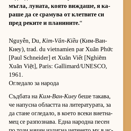
мъг­ла, лу­на­та, ко­ято виж­да­ше, я ка­
раше да се сра­мува от клет­вите си
пред ре­ките и пла­ни­ни­те.
“
Nguyễn, Du,
Kim-Vân-Kiều
(Ким-Ван-
Ки­еу), trad. du vietnamien par Xuân Phức
[Paul Schneider] et Xuân Viết [Nghiêm
Xuân Việt], Paris: Gallimard/UNESCO,
1961.
Огледало за народа
Съд­бата на
Ким-Ван-Киеу
беше та­ка­ва,
че на­пусна об­ластта на ли­те­ра­ту­ра­та, за
да стане ог­ле­да­ло, в ко­ето всеки ви­ет­на­
мец се раз­поз­на­ва. Една на­родна пе­сен
по този на­чин из­дигна че­те­нето му в ис­