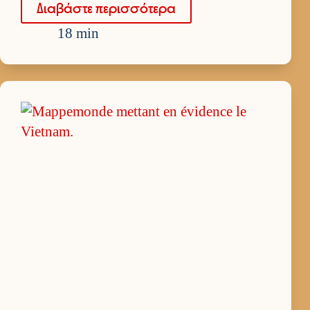
Δια­βάστε περισ­σότερα
18 min