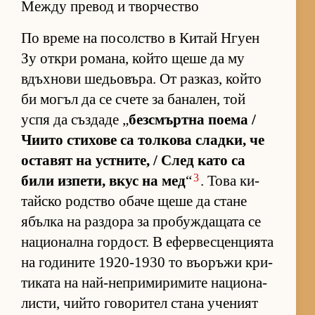
Между превод и творчество
По време на по­сол­с­тво в Ки­тай Нгуен
Зу от­кри ро­ма­на, който щеше да му
вдъх­нови ше­дьо­въ­ра. От раз­каз, който
би мо­гъл да се счете за ба­на­лен, той
успя да съз­даде „
без­смър­тна по­ема /
Чи­ито сти­хове са тол­кова слад­ки, че
ос­та­вят на ус­т­ни­те, / След като са
3
били из­пе­ти, вкус на мед
“
. Това ки­
тайско род­с­тво обаче щеше да стане
ябълка на раз­дора за про­буж­да­щата се
на­ци­о­нална гор­дост. В ефер­вес­цен­ци­ята
на го­ди­ните 1920-1930 то въ­о­ръжи кри­
ти­ката на най-неп­ри­ми­ри­мите на­ци­о­на­
лис­ти, чийто го­во­ри­тел стана уче­ният