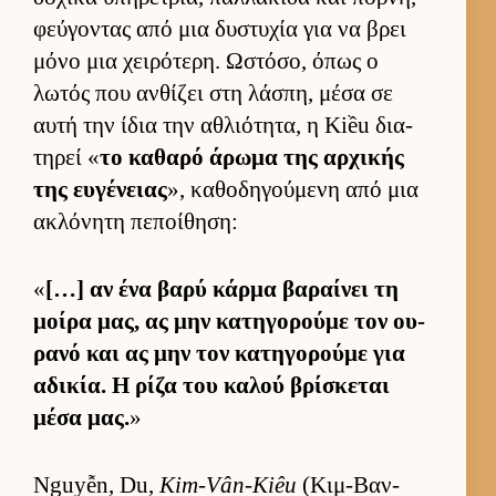
φεύ­γοντας από μια δυστυχία για να βρει
μόνο μια χει­ρότερη. Ωστόσο, όπως ο
λωτός που αν­θίζει στη λάσπη, μέσα σε
αυτή την ίδια την αθλιότητα, η Kiều δια­
τηρεί «
το καθαρό άρωμα της αρ­χικής
της ευ­γένειας
», καθοδηγού­μενη από μια
ακλόνητη πεποί­θηση:
«
[…] αν ένα βαρύ κάρμα βαραί­νει τη
μοίρα μας, ας μην κατηγορούμε τον ου­
ρανό και ας μην τον κατηγορούμε για
αδικία. Η ρίζα του καλού βρίσκεται
μέσα μας.
»
Nguyễn, Du,
Kim-Vân-Kiêu
(Κιμ-Βαν-