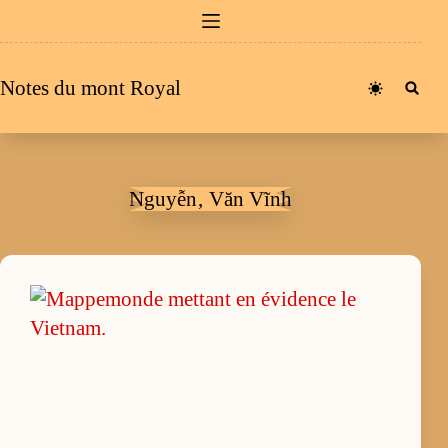
Passer
au
contenu
Notes du mont Royal
Nguyễn‚ Văn Vĩnh