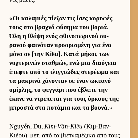
«
Οι καλαμιές πίεζαν τις ίσες κορυφές
τους στο βραχνό φύσημα του βοριά.
Όλη η θλίψη ενός φθινοπωρινού ου­
ρανού φαι­νόταν προορισμένη για ένα
μόνο ον [την Kiều]. Κατά μήκος των
νυχτερινών σταθ­μών, ενώ μια διαύ­γεια
έπεφτε από το ιλιγ­γιώδες στερέωμα και
τα μακρινά χάνονταν σε έναν ωκεανό
ομίχλης, το φεγ­γάρι που έβλεπε την
έκανε να ντρέπεται για τους όρ­κους της
μπροστά στα ποτάμια και τα βου­νά.
»
Nguyễn, Du,
Kim-Vân-Kiêu
(Κιμ-Βαν-
Κιέου), μετ. από τα βιετ­ναμέζικα από τους