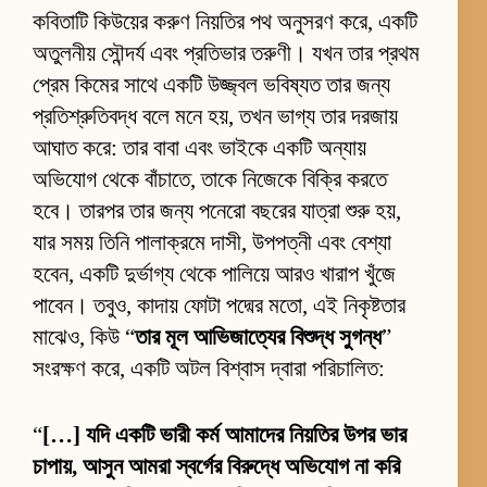
কবিতাটি কিউয়ের করুণ নিয়তির পথ অনুসরণ করে, একটি
অতুলনীয় সৌন্দর্য এবং প্রতিভার তরুণী। যখন তার প্রথম
প্রেম কিমের সাথে একটি উজ্জ্বল ভবিষ্যত তার জন্য
প্রতিশ্রুতিবদ্ধ বলে মনে হয়, তখন ভাগ্য তার দরজায়
আঘাত করে: তার বাবা এবং ভাইকে একটি অন্যায়
অভিযোগ থেকে বাঁচাতে, তাকে নিজেকে বিক্রি করতে
হবে। তারপর তার জন্য পনেরো বছরের যাত্রা শুরু হয়,
যার সময় তিনি পালাক্রমে দাসী, উপপত্নী এবং বেশ্যা
হবেন, একটি দুর্ভাগ্য থেকে পালিয়ে আরও খারাপ খুঁজে
পাবেন। তবুও, কাদায় ফোটা পদ্মের মতো, এই নিকৃষ্টতার
মাঝেও, কিউ “
তার মূল আভিজাত্যের বিশুদ্ধ সুগন্ধ
”
সংরক্ষণ করে, একটি অটল বিশ্বাস দ্বারা পরিচালিত:
“
[…] যদি একটি ভারী কর্ম আমাদের নিয়তির উপর ভার
চাপায়, আসুন আমরা স্বর্গের বিরুদ্ধে অভিযোগ না করি