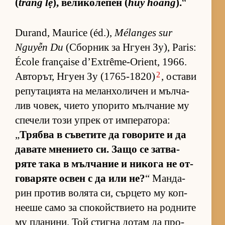
(
tráng lệ
), ве­ли­ко­ле­пен (
huy hoàng
).
“
Durand, Maurice (éd.),
Mélanges sur
Nguyễn Du
(Сбор­ник за Нгуен Зу), Paris:
École française d’Extrême-Orient, 1966.
2
Ав­то­рът, Нгуен Зу (1765-1820)
, ос­тави
ре­пу­та­ци­ята на ме­лан­хо­ли­чен и мъл­ча­
лив чо­век, чи­ето упо­рито мъл­ча­ние му
спе­чели този уп­рек от им­пе­ра­то­ра:
„
Трябва в съ­ве­тите да го­во­рите и да
да­вате мне­ни­ето си. Защо се зат­ва­
ряте така в мъл­ча­ние и ни­кога не от­
го­ва­ряте ос­вен с да или не?
“ Ман­да­
рин про­тив во­лята си, сър­цето му коп­
не­еше само за спо­койс­т­ви­ето на род­ните
му пла­ни­ни. Той стигна до­там да про­