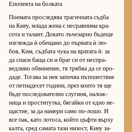
Епопеята на болката
По­е­мата прос­ле­дява тра­гич­ната съдба
на Ки­еу, млада жена с нес­рав­нима кра­
сота и та­лант. До­като лъ­че­зарно бъ­деще
из­г­лежда ѝ обе­щано до пър­вата ѝ лю­
бов, Ким, съд­бата чука на вра­тата ѝ: за
да спаси баща си и брат си от нес­п­ра­
вед­ливо об­ви­не­ние, тя трябва да се про­
да­де. То­гава за нея за­почва пъ­те­шес­т­вие
от пет­на­де­сет го­ди­ни, през ко­ито тя ще
бъде пос­ле­до­ва­телно слу­ги­ня, на­лож­
ница и прос­ти­тут­ка, бя­гайки от едно не­
щас­тие, за да на­мери само по-ло­шо. И
все пак, като ло­то­са, който цъфти върху
кал­та, сред са­мата тази ни­зост, Киеу за­