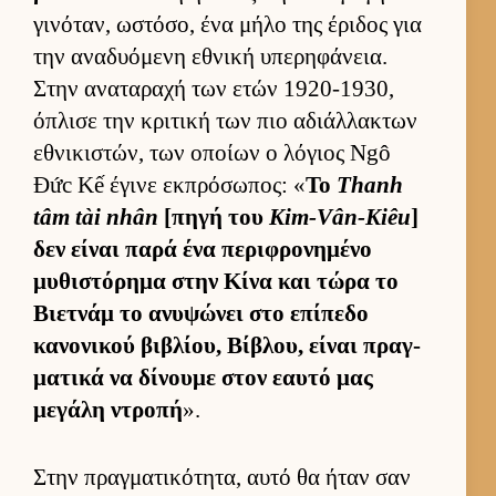
γινόταν, ωστόσο, ένα μήλο της έριδος για
την αναδυόμενη εθνική υπερηφάνεια.
Στην αναταραχή των ετών 1920-1930,
όπλισε την κριτική των πιο αδιάλ­λακτων
εθνικιστών, των οποίων ο λόγιος Ngô
Đức Kế έγινε εκ­πρόσωπος: «
Το
Thanh
tâm tài nhân
[πηγή του
Kim-Vân-Kiêu
]
δεν εί­ναι παρά ένα περιφρονημένο
μυθιστόρημα στην Κίνα και τώρα το
Βιετ­νάμ το ανυψώνει στο επίπεδο
κανονικού βιβλίου, Βίβλου, εί­ναι πραγ­
ματικά να δίνουμε στον εαυτό μας
μεγάλη ντροπή
».
Στην πραγ­ματικότητα, αυτό θα ήταν σαν