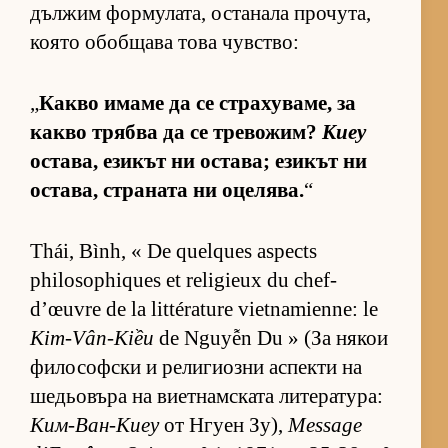
дъл­жим фор­му­ла­та, ос­та­нала про­чу­та,
ко­ято обоб­щава това чув­с­т­во:
„
Какво имаме да се стра­ху­ва­ме, за
какво трябва да се тре­во­жим?
Киеу
ос­та­ва, ези­кът ни ос­та­ва; ези­кът ни
ос­та­ва, стра­ната ни оце­ля­ва.
“
Thái, Bình, « De quelques aspects
philosophiques et religieux du chef-
d’œuvre de la littérature vietnamienne: le
Kim-Vân-Kiều
de Nguyễn Du » (За ня­кои
фи­ло­соф­ски и ре­ли­ги­озни ас­пекти на
ше­дьо­въра на ви­ет­нам­с­ката ли­те­ра­ту­ра:
Ким-Ван-Киеу
от Нгуен Зу),
Message