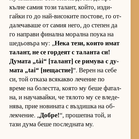
кълне са­мия този та­лант, кой­то, из­ди­
гайки го до най-ви­со­ките пос­то­ве, го от­
да­ле­ча­ваше от са­мия не­го, до сте­пен да
го нап­рави фи­нална мо­рална по­ука на
ше­дьо­въра му: „
Нека те­зи, ко­ито имат
та­лант, не се гор­деят с та­ланта си!
Ду­мата „tài“ [та­лант] се ри­мува с ду­
мата „tai“ [не­щас­тие]
“. Ве­рен на себе
си, той от­каза вся­какво ле­че­ние по
време на бо­лест­та, ко­ято му беше фа­тал­
на, и на­у­ча­вай­ки, че тя­лото му се вле­де­
ня­ва, прие но­ви­ната с въз­дишка на об­
лек­че­ние. „
Добре!
“, про­шепна той, и
тази дума беше пос­лед­ната му.