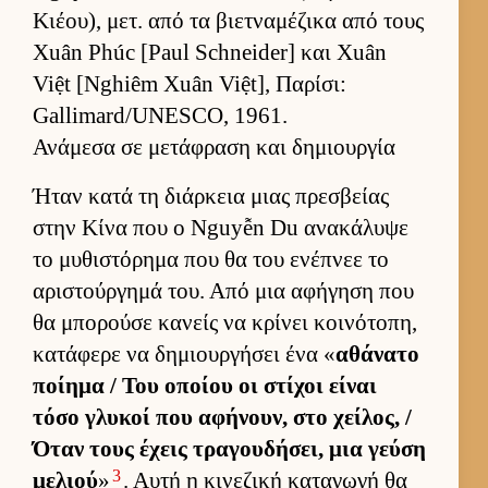
Κιέου), μετ. από τα βιετ­ναμέζικα από τους
Xuân Phúc [Paul Schneider] και Xuân
Việt [Nghiêm Xuân Việt], Παρίσι:
Gallimard/UNESCO, 1961.
Ανάμεσα σε μετάφραση και δημιουργία
Ήταν κατά τη διάρ­κεια μιας πρεσβείας
στην Κίνα που ο Nguyễn Du ανακάλυψε
το μυθιστόρημα που θα του ενέπνεε το
αριστούρ­γημά του. Από μια αφήγηση που
θα μπορούσε κανείς να κρίνει κοι­νότοπη,
κατάφερε να δημιουρ­γήσει ένα «
αθάνατο
ποί­ημα / Του οποίου οι στίχοι εί­ναι
τόσο γλυκοί που αφήνουν, στο χεί­λος, /
Όταν τους έχεις τραγου­δήσει, μια γεύση
3
μελιού
»
. Αυτή η κινεζική καταγωγή θα