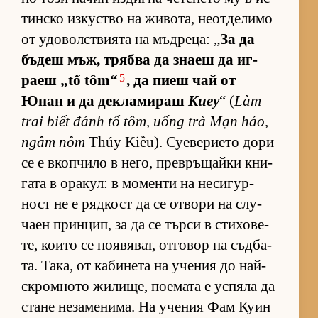
тин­ско из­кус­тво на жи­во­та, не­от­де­лимо
от удо­вол­с­т­ви­ята на мъд­ре­ца: „
За да
бъ­деш мъж, трябва да знаеш да иг­
5
раеш „tổ tôm“
, да пиеш чай от
Юнан и да дек­ла­ми­раш
Киеу
“ (
Làm
trai biết đánh tổ tôm, uống trà Mạn hảo,
ngâm nôm
Thúy Kiều). Су­е­ве­ри­ето дори
се е вкоп­чило в не­го, прев­ръ­щайки кни­
гата в ора­кул: в мо­менти на не­си­гур­
ност не е ряд­кост да се от­вори на слу­
чаен прин­цип, за да се търси в сти­хо­ве­
те, ко­ито се по­я­вя­ват, от­го­вор на съд­ба­
та. Та­ка, от ка­би­нета на уче­ния до най-
ск­ром­ното жи­ли­ще, по­е­мата е ус­пяла да
стане не­за­ме­ни­ма. На уче­ния Фам Куин