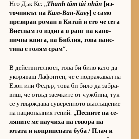
Нго Дък Ке: „
Thanh tâm tài nhân
[из­
точ­ни­кът на
Ким-Ван-Киеу
] е само
пре­зи­ран ро­ман в Ки­тай и ето че сега
Ви­ет­нам го из­дига в ранг на ка­но­
нична кни­га, на Биб­лия, това на­ис­
тина е го­лям срам
“.
В дейс­т­ви­тел­ност, това би било като да
уко­ря­ваш Ла­фон­тен, че е под­ра­жа­вал на
Езоп или Фе­дър; това би било да заб­ра­
виш, че от­въд за­ем­ките от чуж­би­на, тук
се ут­вър­ж­дава су­ве­рен­ното въп­лъ­ще­ние
на на­ци­о­нал­ния ге­ний: „
Пес­ните на се­
ля­ните ме на­у­чиха на го­вора на
ютата и коп­ри­не­ната буба / Плач и