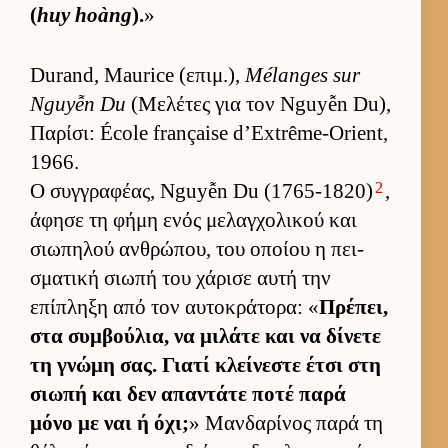
(
huy hoàng
).
»
Durand, Maurice (επιμ.),
Mélanges sur
Nguyễn Du
(Μελέτες για τον Nguyễn Du),
Παρίσι: École française d’Extrême-Orient,
1966.
2
Ο συγ­γραφέας, Nguyễn Du (1765-1820)
,
άφησε τη φήμη ενός μελαγ­χολικού και
σιω­πηλού αν­θρώπου, του οποίου η πει­
σματική σιωπή του χάρισε αυτή την
επίπληξη από τον αυ­τοκράτορα: «
Πρέπει,
στα συμ­βού­λια, να μιλάτε και να δίνετε
τη γνώμη σας. Γιατί κλεί­νεστε έτσι στη
σιωπή και δεν απαντάτε ποτέ παρά
μόνο με ναι ή όχι;
» Μαν­δαρίνος παρά τη