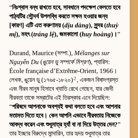
“
নিঃশ্বাস বন্ধ রাখতে হবে, সাবধানে পদক্ষেপ ফেলতে হবে
পাঠ্যটির সৌন্দর্য উপলব্ধি করতে সক্ষম হওয়ার জন্য
[কারণ] এটি এত করুণাময় (
dịu dàng
), সুন্দর (
thuỳ
mị
), মহৎ (
tráng lệ
), জমকালো (
huy hoàng
)।
”
Durand, Maurice (সম্পা.),
Mélanges sur
Nguyễn Du
(
ঙুয়েন ডু সম্পর্কে মিশ্রণ
), প্যারিস:
École française d’Extrême-Orient, 1966।
2
লেখক, ঙুয়েন ডু (১৭৬৫-১৮২০)
, একজন বিষাদগ্রস্ত
এবং নীরব মানুষ হিসাবে খ্যাতি রেখে গেছেন, যার জেদী
নীরবতা তাকে সম্রাটের এই তিরস্কার এনে দিয়েছিল:
“
পরিষদে আপনাকে অবশ্যই কথা বলতে হবে এবং আপনার
মতামত দিতে হবে। কেন আপনি এভাবে নীরবতায় নিজেকে
আবদ্ধ করেন এবং শুধুমাত্র হ্যাঁ বা না দিয়ে উত্তর দেন?
”
তার ইচ্ছার বিরুদ্ধে মান্দারিন, তার হৃদয় শুধুমাত্র তার