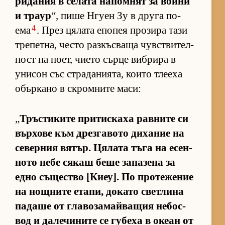
ри­да­ния в се­лата на­пом­нят за войни
и траур
“, пише Нгуен Зу в друга по­
4
ема
. През ця­лата епо­пея про­зира тази
тре­пет­на, често раз­къс­ваща чув­с­т­ви­тел­
ност на по­ет, чи­ето сърце виб­рира в
уни­сон със стра­да­ни­я­та, ко­ито тле­еха
обър­кано в скром­ните ма­си:
„
Тръс­ти­ките при­тис­каха рав­ните си
вър­хове към дрез­га­вото ди­ха­ние на
се­вер­ния вя­тър. Ця­лата тъга на есен­
ното небе ся­каш беше за­па­зена за
едно съ­щес­тво [Ки­еу]. По про­те­же­ние
на нощ­ните ета­пи, до­като свет­лина
па­даше от гла­во­за­май­ва­щия не­бос­
вод и да­ле­чи­ните се гу­беха в океан от