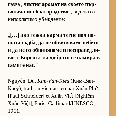
пазва „
чис­тия аро­мат на сво­ето пър­
во­на­чално бла­го­род­с­тво
“, во­дена от
не­пок­ла­тимо убеж­де­ние:
„
[…] ако тежка карма тегне над на­
шата съд­ба, да не об­ви­ня­ваме не­бето
и да не го об­ви­ня­ваме в нес­п­ра­вед­ли­
вост. Ко­ре­нът на доб­рото се на­мира в
са­мите нас.
“
Nguyễn, Du,
Kim-Vân-Kiều
(Ким-Ван-
Ки­еу), trad. du vietnamien par Xuân Phức
[Paul Schneider] et Xuân Viết [Nghiêm
Xuân Việt], Paris: Gallimard/UNESCO,
1961.