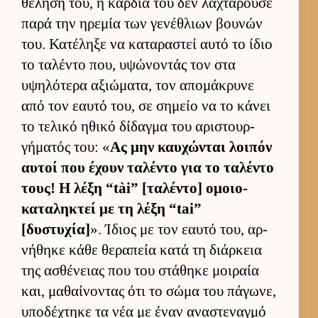
θέλησή του, η καρ­διά του δεν λαχταρούσε
παρά την ηρεμία των γενέθλιων βου­νών
του. Κατέληξε να καταραστεί αυτό το ίδιο
το ταλέντο που, υψώνοντάς τον στα
υψηλότερα αξιώματα, τον απομάκρυνε
από τον εαυτό του, σε σημείο να το κάνει
το τελικό ηθικό δίδαγμα του αριστουρ­
γήματός του: «
Ας μην καυ­χώνται λοι­πόν
αυ­τοί που έχουν ταλέντο για το ταλέντο
τους! Η λέξη “tài” [ταλέντο] ομοιο­
καταληκτεί με τη λέξη “tai”
[δυστυχία]
». Ίδιος με τον εαυτό του, αρ­
νήθηκε κάθε θεραπεία κατά τη διάρ­κεια
της ασθένειας που του στάθηκε μοι­ραία
και, μαθαί­νοντας ότι το σώμα του πάγωνε,
υποδέχτηκε τα νέα με έναν αναστεναγμό