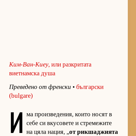
Ким-Ван-Киеу
, или разкритата
виетнамска душа
Пре­ве­дено от френ­ски
•
бъл­гар­ски
(bulgare)
И
ма про­из­ве­де­ния, ко­ито но­сят в
себе си вку­со­вете и стре­ме­жите
на цяла на­ция, „
от рик­ша­джи­ята