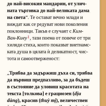
до най-ви­со­кия ман­да­рин, от улич­
ната тър­говка до най-ве­ли­ката дама
на света
“. Те ос­та­ват вечно млади и
виж­дат как се ре­ду­ват нови по­ко­ле­ния
пок­лон­ни­ци. Та­къв е слу­чаят с
Ким-
1
Ван-Киеу
, тази по­ема от по­вече от три
хи­ляди сти­ха, ко­ито по­каз­ват ви­ет­нам­с­
ката душа в ця­лата ѝ де­ли­кат­ност, чис­
тота и са­мо­от­вер­же­ност:
„
Трябва да за­дър­жиш дъха си, трябва
да вър­виш пред­паз­ли­во, за да бъ­деш
в със­то­я­ние да уло­виш кра­со­тата на
тек­ста [тол­ко­ва] е гра­ци­о­зен (
dịu
dàng
), кра­сив (
thuỳ mị
), ве­ли­чес­т­вен