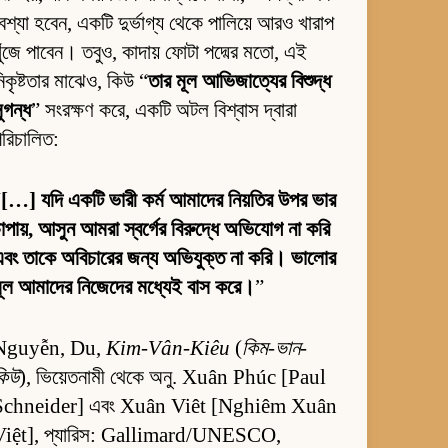
েশ্যা হবেন, একটি দুর্ভাগ্য থেকে পালিয়ে আরও খারাপ
ুঁজে পাবেন। তবুও, কাদায় ফোটা পদ্মের মতো, এই
িকৃষ্টতার মাঝেও, কিউ “
তার মূল আভিজাত্যের বিশুদ্ধ
ুগন্ধ
” সংরক্ষণ করে, একটি অটল বিশ্বাস দ্বারা
রিচালিত:
“
[…] যদি একটি ভারী কর্ম আমাদের নিয়তির উপর ভার
াপায়, আসুন আমরা স্বর্গের বিরুদ্ধে অভিযোগ না করি
বং তাকে অবিচারের জন্য অভিযুক্ত না করি। ভালোর
ূল আমাদের নিজেদের মধ্যেই বাস করে।
”
Nguyễn, Du,
Kim-Vân-Kiêu
(
কিম-ভান-
কিউ
), ভিয়েতনামী থেকে অনু. Xuân Phúc [Paul
Schneider] এবং Xuân Viêt [Nghiêm Xuân
Việt], প্যারিস: Gallimard/UNESCO,