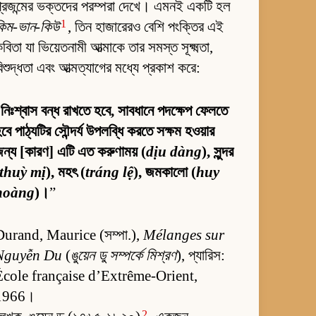
্রজন্মের ভক্তদের পরম্পরা দেখে। এমনই একটি হল
1
কিম-ভান-কিউ
, তিন হাজারেরও বেশি পংক্তির এই
বিতা যা ভিয়েতনামী আত্মাকে তার সমস্ত সূক্ষ্মতা,
িশুদ্ধতা এবং আত্মত্যাগের মধ্যে প্রকাশ করে:
“
নিঃশ্বাস বন্ধ রাখতে হবে, সাবধানে পদক্ষেপ ফেলতে
বে পাঠ্যটির সৌন্দর্য উপলব্ধি করতে সক্ষম হওয়ার
ন্য [কারণ] এটি এত করুণাময় (
dịu dàng
), সুন্দর
thuỳ mị
), মহৎ (
tráng lệ
), জমকালো (
huy
hoàng
)।
”
Durand, Maurice (সম্পা.),
Mélanges sur
Nguyễn Du
(
ঙুয়েন ডু সম্পর্কে মিশ্রণ
), প্যারিস:
École française d’Extrême-Orient,
1966।
2