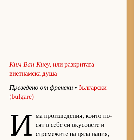
Ким-Ван-Киеу
, или разкритата
виетнамска душа
Пре­ве­дено от френ­ски
•
бъл­гар­ски
(bulgare)
И
ма про­из­ве­де­ния, ко­ито но­
сят в себе си вку­со­вете и
стре­ме­жите на цяла на­ция,