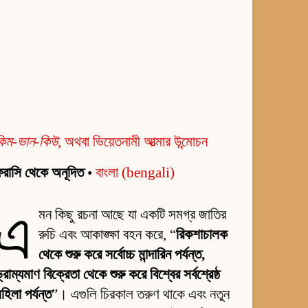
কিম-ভান-কিউ
, অথবা ভিয়েতনামী আত্মার উন্মোচন
রাসি থেকে অনূদিত
•
বাংলা (bengali)
এ
মন কিছু রচনা আছে যা একটি সমগ্র জাতির
রুচি এবং আকাঙ্ক্ষা বহন করে, “
রিকশাচালক
থেকে শুরু করে সর্বোচ্চ মান্দারিন পর্যন্ত,
্রাম্যমাণ বিক্রেতা থেকে শুরু করে বিশ্বের সর্বশ্রেষ্ঠ
হিলা পর্যন্ত
”। এগুলি চিরকাল তরুণ থাকে এবং নতুন