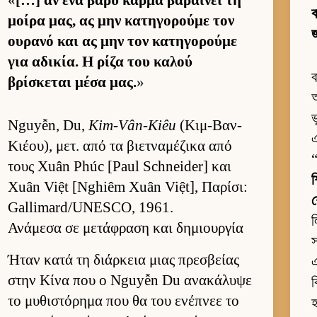
«
[…] αν ένα βαρύ κάρμα βαραί­νει τη
ব
μοίρα μας, ας μην κατηγορούμε τον
জ
ου­ρανό και ας μην τον κατηγορούμε
για αδικία. Η ρίζα του καλού
ব
βρίσκεται μέσα μας.
»
অ
ভ
Nguyễn, Du,
Kim-Vân-Kiêu
(Κιμ-Βαν-
এ
Κιέου), μετ. από τα βιετ­ναμέζικα από
τους Xuân Phúc [Paul Schneider] και
শ
Xuân Việt [Nghiêm Xuân Việt], Παρίσι:
Gallimard/UNESCO, 1961.
Ανάμεσα σε μετάφραση και δημιουργία
স
Ήταν κατά τη διάρ­κεια μιας πρεσβείας
এ
στην Κίνα που ο Nguyễn Du ανακάλυψε
ব
το μυθιστόρημα που θα του ενέπνεε το
হ