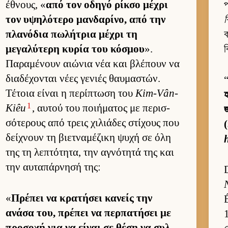
έθνους, «
από τον οδηγό ρίκσο μέχρι
প
τον υψηλότερο μαν­δαρίνο, από την
πλανόδια πωλήτρια μέχρι τη
ক
μεγαλύτερη κυρία του κόσμου
».
ব
Παραμένουν αιώνια νέα και βλέπουν να
δια­δέχονται νέες γενιές θαυ­μαστών.
Τέτοια εί­ναι η περίπτωση του
Kim-Vân-
হ
1
Kiêu
, αυ­τού του ποι­ήματος με περισ­
জ
σότερους από τρεις χιλιάδες στίχους που
(
δεί­χνουν τη βιετ­ναμέζικη ψυχή σε όλη
της τη λεπτότητα, την αγνότητά της και
την αυ­ταπάρ­νησή της:
«
Πρέπει να κρατήσει κανείς την
ανάσα του, πρέπει να περ­πατήσει με
προσοχή για να εί­ναι σε θέση να συλ­