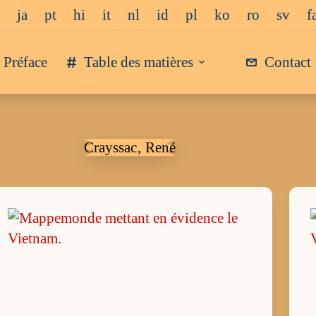
ja
pt
hi
it
nl
id
pl
ko
ro
sv
f
Préface
Table des matières
Contact
Crayssac‚ René