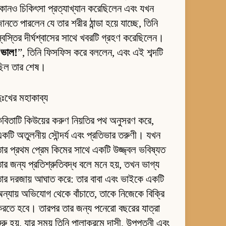
োনও চিকিৎসা প্রত্যাখ্যান করেছিলেন এবং যখন
ানতে পারলেন যে তার শরীর ঠান্ডা হয়ে যাচ্ছে, তিনি
্বস্তির দীর্ঘশ্বাসের সাথে খবরটি গ্রহণ করেছিলেন।
“
ভাল!
”, তিনি ফিসফিস করে বললেন, এবং এই শব্দটি
ছিল তার শেষ।
ুঃখের মহাকাব্য
বিতাটি কিউয়ের করুণ নিয়তির পথ অনুসরণ করে,
কটি অতুলনীয় সৌন্দর্য এবং প্রতিভার তরুণী। যখন
ার প্রথম প্রেম কিমের সাথে একটি উজ্জ্বল ভবিষ্যত
ার জন্য প্রতিশ্রুতিবদ্ধ বলে মনে হয়, তখন ভাগ্য
ার দরজায় আঘাত করে: তার বাবা এবং ভাইকে একটি
ন্যায় অভিযোগ থেকে বাঁচাতে, তাকে নিজেকে বিক্রি
রতে হবে। তারপর তার জন্য পনেরো বছরের যাত্রা
ুরু হয়, যার সময় তিনি পালাক্রমে দাসী, উপপত্নী এবং