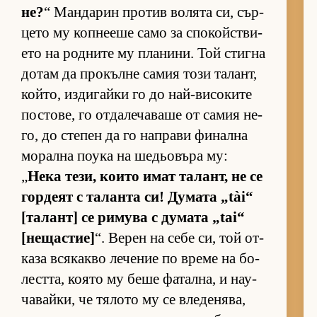
не?
“ Ман­да­рин про­тив во­лята си, сър­
цето му коп­не­еше само за спо­койс­т­ви­
ето на род­ните му пла­ни­ни. Той стигна
до­там да про­кълне са­мия този та­лант,
кой­то, из­ди­гайки го до най-ви­со­ките
пос­то­ве, го от­да­ле­ча­ваше от са­мия не­
го, до сте­пен да го нап­рави фи­нална
мо­рална по­ука на ше­дьо­въра му:
„
Нека те­зи, ко­ито имат та­лант, не се
гор­деят с та­ланта си! Ду­мата „tài“
[та­лант] се ри­мува с ду­мата „tai“
[не­щас­тие]
“. Ве­рен на себе си, той от­
каза вся­какво ле­че­ние по време на бо­
лест­та, ко­ято му беше фа­тал­на, и на­у­
ча­вай­ки, че тя­лото му се вле­де­ня­ва,