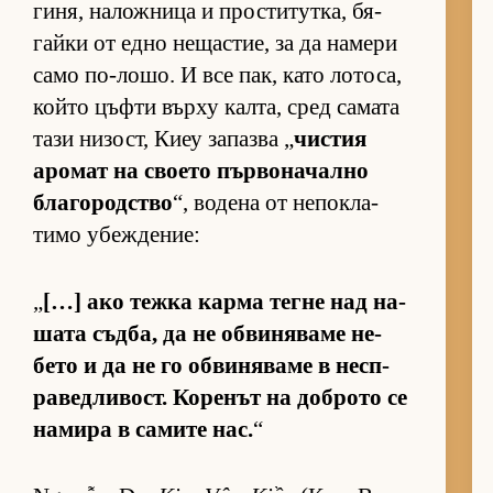
ги­ня, на­лож­ница и прос­ти­тут­ка, бя­
гайки от едно не­щас­тие, за да на­мери
само по-ло­шо. И все пак, като ло­то­са,
който цъфти върху кал­та, сред са­мата
тази ни­зост, Киеу за­пазва „
чис­тия
аро­мат на сво­ето пър­во­на­чално
бла­го­род­с­тво
“, во­дена от не­пок­ла­
тимо убеж­де­ние:
„
[…] ако тежка карма тегне над на­
шата съд­ба, да не об­ви­ня­ваме не­
бето и да не го об­ви­ня­ваме в нес­п­
ра­вед­ли­вост. Ко­ре­нът на доб­рото се
на­мира в са­мите нас.
“