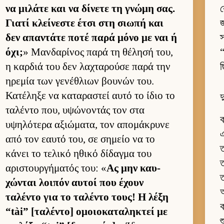
να μιλάτε και να δίνετε τη γνώμη σας.
ক
Γιατί κλεί­νεστε έτσι στη σιωπή και
জ
δεν απαντάτε ποτέ παρά μόνο με ναι ή
স
όχι;
» Μαν­δαρίνος παρά τη θέλησή του,
η καρ­διά του δεν λαχταρούσε παρά την
ηρεμία των γενέθλιων βου­νών του.
Κατέληξε να καταραστεί αυτό το ίδιο το
দ
ταλέντο που, υψώνοντάς τον στα
ক
υψηλότερα αξιώματα, τον απομάκρυνε
এ
από τον εαυτό του, σε σημείο να το
ত
κάνει το τελικό ηθικό δίδαγμα του
ত
αριστουρ­γήματός του: «
Ας μην καυ­
ত
χώνται λοι­πόν αυ­τοί που έχουν
অ
ταλέντο για το ταλέντο τους! Η λέξη
ক
“tài” [ταλέντο] ομοιο­καταληκτεί με
শ