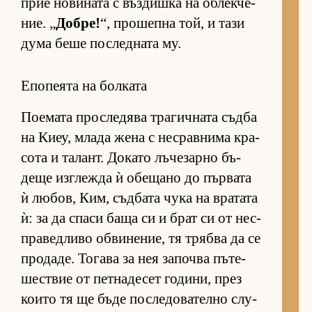
прие но­ви­ната с въз­дишка на об­лек­че­
ние. „
Добре!
“, про­шепна той, и тази
дума беше пос­лед­ната му.
Епопеята на болката
По­е­мата прос­ле­дява тра­гич­ната съдба
на Ки­еу, млада жена с нес­рав­нима кра­
сота и та­лант. До­като лъ­че­зарно бъ­
деще из­г­лежда ѝ обе­щано до пър­вата
ѝ лю­бов, Ким, съд­бата чука на вра­тата
ѝ: за да спаси баща си и брат си от нес­
п­ра­вед­ливо об­ви­не­ние, тя трябва да се
про­да­де. То­гава за нея за­почва пъ­те­
шес­т­вие от пет­на­де­сет го­ди­ни, през
ко­ито тя ще бъде пос­ле­до­ва­телно слу­