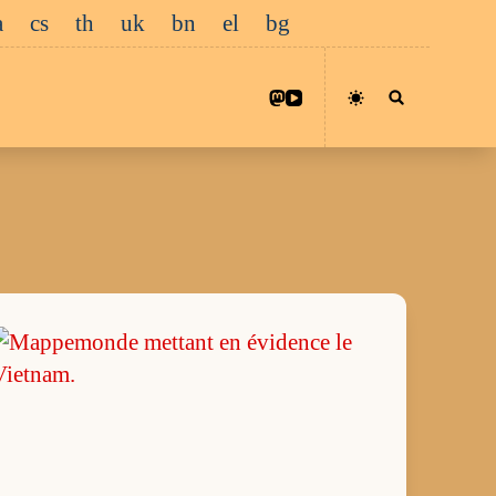
a
cs
th
uk
bn
el
bg