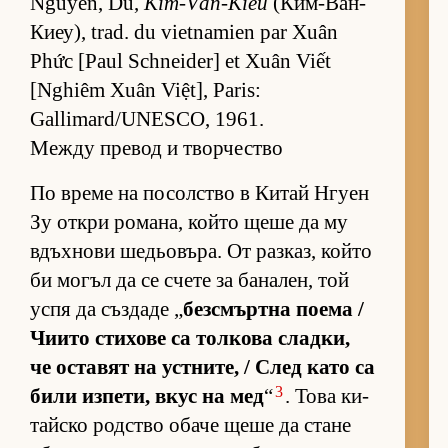
Nguyễn, Du,
Kim-Vân-Kiều
(Ким-Ван-
Ки­еу), trad. du vietnamien par Xuân
Phức [Paul Schneider] et Xuân Viết
[Nghiêm Xuân Việt], Paris:
Gallimard/UNESCO, 1961.
Между превод и творчество
По време на по­сол­с­тво в Ки­тай Нгуен
Зу от­кри ро­ма­на, който щеше да му
вдъх­нови ше­дьо­въ­ра. От раз­каз, който
би мо­гъл да се счете за ба­на­лен, той
успя да съз­даде „
без­смър­тна по­ема /
Чи­ито сти­хове са тол­кова слад­ки,
че ос­та­вят на ус­т­ни­те, / След като са
3
били из­пе­ти, вкус на мед
“
. Това ки­
тайско род­с­тво обаче щеше да стане