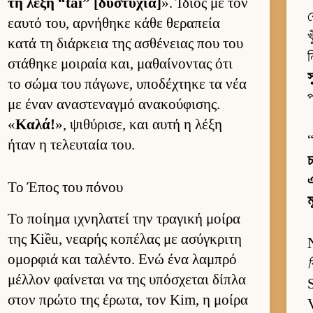
τη λέξη “tai” [δυστυχία]
». Ίδιος με τον
ব
εαυτό του, αρ­νήθηκε κάθε θεραπεία
খ
κατά τη διάρ­κεια της ασθένειας που του
ন
στάθηκε μοι­ραία και, μαθαί­νοντας ότι
স
το σώμα του πάγωνε, υποδέχτηκε τα νέα
প
με έναν αναστεναγμό ανακού­φισης.
«
Καλά!
», ψιθύρισε, και αυτή η λέξη
ήταν η τελευ­ταία του.
চ
এ
Το Έπος του πόνου
ম
Το ποί­ημα ιχνηλατεί την τραγική μοίρα
της Kiều, νεαρής κοπέλας με ασύγκριτη
ομορ­φιά και ταλέντο. Ενώ ένα λαμπρό
μέλ­λον φαί­νεται να της υπόσχεται δίπλα
στον πρώτο της έρωτα, τον Kim, η μοίρα