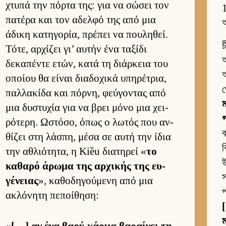
χτυπά την πόρτα της: για να σώσει τον
πατέρα και τον αδελφό της από μια
অ
άδικη κατηγορία, πρέπει να που­ληθεί.
চ
Τότε, αρ­χίζει γι’ αυ­τήν ένα ταξίδι
আ
δεκαπέντε ετών, κατά τη διάρ­κεια του
অ
οποίου θα εί­ναι δια­δοχικά υπηρέτρια,
থ
παλ­λακίδα και πόρ­νη, φεύ­γοντας από
ম
μια δυστυχία για να βρει μόνο μια χει­
গ
ρότερη. Ωστόσο, όπως ο λωτός που αν­
ব
θίζει στη λάσπη, μέσα σε αυτή την ίδια
την αθλιότητα, η Kiều δια­τηρεί «
το
উ
καθαρό άρωμα της αρ­χικής της ευ­
স
γένειας
», καθοδηγού­μενη από μια
প
ακλόνητη πεποί­θηση:
[
ম