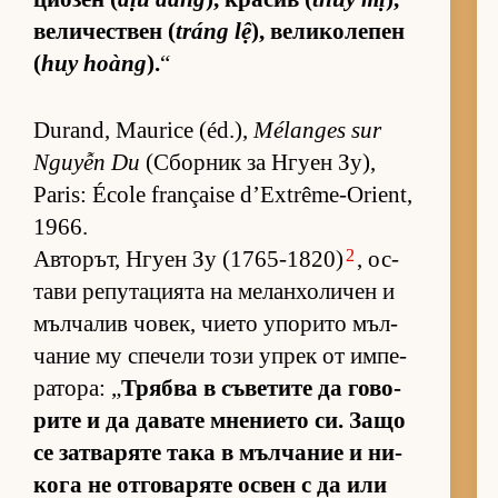
ве­ли­чес­т­вен (
tráng lệ
), ве­ли­ко­ле­пен
(
huy hoàng
).
“
Durand, Maurice (éd.),
Mélanges sur
Nguyễn Du
(Сбор­ник за Нгуен Зу),
Paris: École française d’Extrême-Orient,
1966.
2
Ав­то­рът, Нгуен Зу (1765-1820)
, ос­
тави ре­пу­та­ци­ята на ме­лан­хо­ли­чен и
мъл­ча­лив чо­век, чи­ето упо­рито мъл­
ча­ние му спе­чели този уп­рек от им­пе­
ра­то­ра: „
Трябва в съ­ве­тите да го­во­
рите и да да­вате мне­ни­ето си. Защо
се зат­ва­ряте така в мъл­ча­ние и ни­
кога не от­го­ва­ряте ос­вен с да или