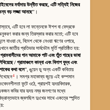
াইবেলের মর্যাদায় উন্নীত করছে, এটি সত্যিই নিজের
ন্য বড় লজ্জা আনছে
”।
াস্তবে, এটি হবে লা ফন্তেনকে ঈশপ বা ফেদ্রকে
নুকরণ করার জন্য তিরস্কার করার মতো; এটি হবে
ুলে যাওয়া যে, বিদেশ থেকে নেওয়া ঋণের ওপারে,
খানে জাতীয় প্রতিভার সার্বভৌম মূর্তি প্রতিষ্ঠিত হয়:
“
গ্রামবাসীদের গান আমাকে পাট এবং তুঁত গাছের ভাষা
িখিয়েছে / গ্রামাঞ্চলে কান্না এবং বিলাপ যুদ্ধ এবং
শোকের কথা বলে
”, ঙুয়েন ডু অন্য একটি কবিতায়
4
লিখেছেন
। সমগ্র মহাকাব্য জুড়ে এই কম্পমান
ংবেদনশীলতা ফুটে ওঠে, প্রায়শই হৃদয়বিদারক,
কজন কবির যার হৃদয় নম্র জনগণের মধ্যে
িভ্রান্তভাবে জ্বলছিল দুঃখের সাথে একত্রে স্পন্দিত
য়: