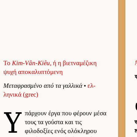
Το
Kim-Vân-Kiêu
, ή η βιετναμέζικη
ψυχή αποκαλυπτόμενη
ফ
Μεταφρασμένο από τα γαλ­λικά
•
ελ­
ληνικά (grec)
Υ
πάρ­χουν έργα που φέρουν μέσα
τους τα γού­στα και τις
ভ
φιλοδοξίες ενός ολόκληρου
ম