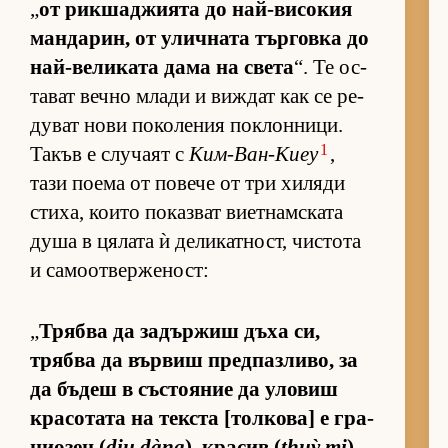
„
от рик­ша­джи­ята до най-ви­со­кия
ман­да­рин, от улич­ната тър­говка до
най-ве­ли­ката дама на света
“. Те ос­
та­ват вечно млади и виж­дат как се ре­
ду­ват нови по­ко­ле­ния пок­лон­ни­ци.
1
Та­къв е слу­чаят с
Ким-Ван-Киеу
,
тази по­ема от по­вече от три хи­ляди
сти­ха, ко­ито по­каз­ват ви­ет­нам­с­ката
душа в ця­лата ѝ де­ли­кат­ност, чис­тота
и са­мо­от­вер­же­ност:
„
Трябва да за­дър­жиш дъха си,
трябва да вър­виш пред­паз­ли­во, за
да бъ­деш в със­то­я­ние да уло­виш
кра­со­тата на тек­ста [тол­ко­ва] е гра­
ци­о­зен (
dịu dàng
), кра­сив (
thuỳ mị
),