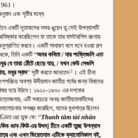
1961।
নুবাদ এবং সৃষ্টির মধ্যে
ীনে একটি দূতাবাসের সময় ঙুয়েন ডু সেই উপন্যাসটি
বিষ্কার করেছিলেন যা তাকে তার মাস্টারপিস রচনায়
নুপ্রাণিত করবে। একটি সাধারণ বলে মনে হওয়া গল্প
েকে, তিনি একটি “
অমর কবিতা / যার পংক্তিগুলি এত
ধুর যে তারা ঠোঁটে ছেড়ে যায়, / যখন কেউ সেগুলি
3
ায়, মধুর স্বাদ
” সৃষ্টি করতে জানতেন
। এই চীনা
ংশপরিচয় অবশ্য উদীয়মান জাতীয় গর্বের জন্য বিবাদের
বিষয় হয়ে উঠবে। ১৯২০-১৯৩০ এর দশকের
ত্তেজনায়, এটি সবচেয়ে অনড় জাতীয়তাবাদীদের
মালোচনায় সশস্ত্র করেছিল, যাদের মুখপাত্র ছিলেন
ণ্ডিত ঙো ডুক কে: “
Thanh tâm tài nhân
কিম-ভান-কিউ
-এর উৎস] চীনে একটি তুচ্ছ উপন্যাস
াত্র এবং এখন ভিয়েতনাম এটিকে ক্যানোনিকাল বই,