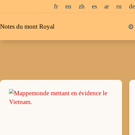
Passer
fr
en
zh
es
ar
ru
de
au
contenu
Notes du mont Royal