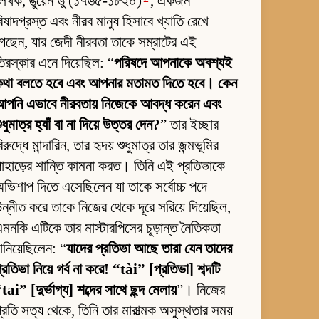
েখক, ঙুয়েন ডু (১৭৬৫-১৮২০)
, একজন
িষাদগ্রস্ত এবং নীরব মানুষ হিসাবে খ্যাতি রেখে
েছেন, যার জেদী নীরবতা তাকে সম্রাটের এই
িরস্কার এনে দিয়েছিল: “
পরিষদে আপনাকে অবশ্যই
কথা বলতে হবে এবং আপনার মতামত দিতে হবে। কেন
পনি এভাবে নীরবতায় নিজেকে আবদ্ধ করেন এবং
ুধুমাত্র হ্যাঁ বা না দিয়ে উত্তর দেন?
” তার ইচ্ছার
িরুদ্ধে মান্দারিন, তার হৃদয় শুধুমাত্র তার জন্মভূমির
াহাড়ের শান্তি কামনা করত। তিনি এই প্রতিভাকে
ভিশাপ দিতে এসেছিলেন যা তাকে সর্বোচ্চ পদে
ন্নীত করে তাকে নিজের থেকে দূরে সরিয়ে দিয়েছিল,
মনকি এটিকে তার মাস্টারপিসের চূড়ান্ত নৈতিকতা
ানিয়েছিলেন: “
যাদের প্রতিভা আছে তারা যেন তাদের
্রতিভা নিয়ে গর্ব না করে! “tài” [প্রতিভা] শব্দটি
tai” [দুর্ভাগ্য] শব্দের সাথে ছন্দ মেলায়
”। নিজের
্রতি সত্য থেকে, তিনি তার মারাত্মক অসুস্থতার সময়