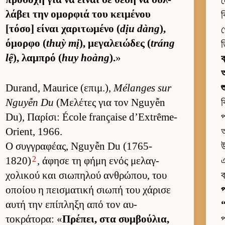
ল
λάβει την ομορ­φιά του κει­μένου
ব
[τόσο] εί­ναι χαριτωμένο (
dịu dàng
),
গ
όμορφο (
thuỳ mị
), μεγαλειώδες (
tráng
ত
lệ
), λαμπρό (
huy hoàng
).
»
আ
Durand, Maurice (επιμ.),
Mélanges sur
শ
Nguyễn Du
(Μελέτες για τον Nguyễn
ব
Du), Παρίσι: École française d’Extrême-
প
Orient, 1966.
অ
Ο συγ­γραφέας, Nguyễn Du (1765-
উ
2
1820)
, άφησε τη φήμη ενός μελαγ­
এ
χολικού και σιω­πηλού αν­θρώπου, του
ব
οποίου η πει­σματική σιωπή του χάρισε
প
αυτή την επίπληξη από τον αυ­
“
τοκράτορα: «
Πρέπει, στα συμ­βού­λια,
প