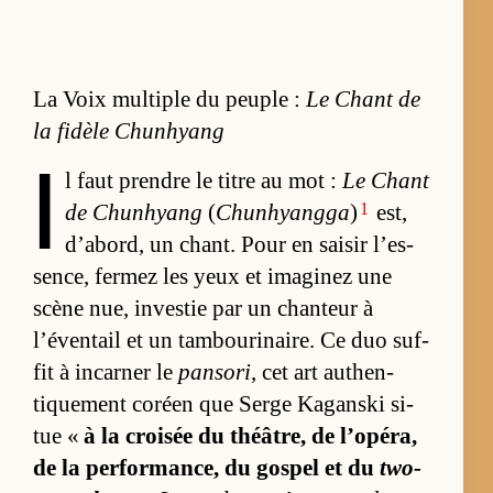
La Voix multiple du peuple :
Le Chant de
la fidèle Chunhyang
I
l faut prendre le titre au mot :
Le Chant
1
de Chun­hyang
(
Chunhyangga
)
est,
d’abord, un chant. Pour en sai­sir l’es­
sen­ce, fer­mez les yeux et ima­gi­nez une
scène nue, in­ves­tie par un chan­teur à
l’éven­tail et un tam­bou­ri­naire. Ce duo suf­
fit à in­car­ner le
pansori
, cet art au­then­
tique­ment co­réen que Serge Ka­ganski si­
tue «
à la croi­sée du théâ­tre, de l’opé­ra,
de la per­for­man­ce, du gos­pel et du
two-