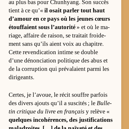
au plus bas pour Chun­hyang. Son suc­cès
tient à ce qu’«
il osait par­ler tout haut
d’amour en ce pays où les jeunes cœurs
étouf­faient sous l’au­to­rité
» et où le ma­
ria­ge, af­faire de rai­son, se trai­tait froi­de­
ment sans qu’ils aient voix au cha­pitre.
Cette re­ven­di­ca­tion in­time se double
d’une dé­non­cia­tion po­li­tique des abus et
de la cor­rup­tion qui pré­va­laient parmi les
di­ri­geants.
Cer­tes, je l’avoue, le ré­cit souffre par­fois
des di­vers ajouts qu’il a sus­ci­tés ; le
Bul­le­
tin cri­tique du livre en français
y re­lève «
quelques in­co­hé­ren­ces, des jus­ti­fi­ca­tions
mal­adroi­tes, […] de la naï­veté et des