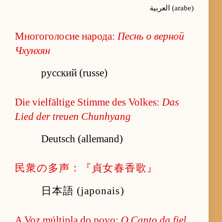
العربية (arabe)
Многоголосие народа:
Песнь о верной
Чхунхян
русский (russe)
Die vielfältige Stimme des Volkes:
Das
Lied der treuen Chunhyang
Deutsch (allemand)
民衆の多声：『貞女春香歌』
日本語 (japonais)
A Voz múltipla do povo:
O Canto da fiel