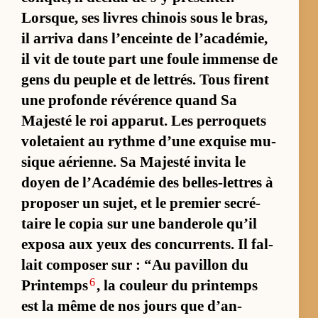
Lorsque, ses livres chi­nois sous le bras,
il ar­riva dans l’en­ceinte de l’aca­dé­mie,
il vit de toute part une foule im­mense de
gens du peuple et de let­trés. Tous firent
une pro­fonde ré­vé­rence quand Sa
Majesté le roi ap­pa­rut. Les per­roquets
vo­le­taient au rythme d’une exquise mu­
sique aé­rienne. Sa Majesté in­vita le
doyen de l’Aca­dé­mie des belles-lettres à
pro­po­ser un sujet, et le pre­mier se­cré­
taire le co­pia sur une ban­de­role qu’il
ex­posa aux yeux des concur­rents. Il fal­
lait com­po­ser sur : “Au pa­villon du
6
Prin­temps
, la cou­leur du prin­temps
est la même de nos jours que d’an­