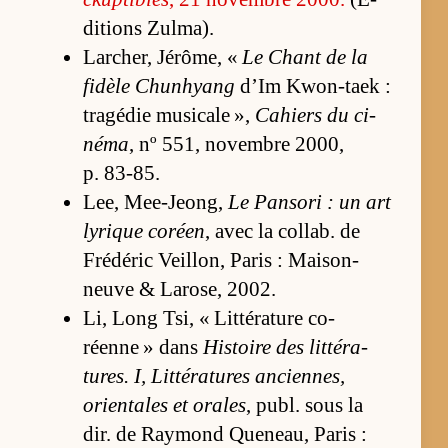
di­tions Zul­ma).
Lar­cher, Jé­rô­me, «
Le Chant de la
fi­dèle Chun­hyang
d’Im Kwon-taek :
tra­gé­die mu­si­cale »,
Ca­hiers du ci­
néma
, nº 551, no­vembre 2000,
p. 83-85.
Lee, Mee-Jeong,
Le Pan­sori : un art
ly­rique co­réen
, avec la col­lab. de
Fré­dé­ric Veillon, Pa­ris : Mai­son­
neuve & La­ro­se, 2002.
Li, Long Tsi, « Lit­té­ra­ture co­
réenne » dans
His­toire des lit­té­ra­
tures. I, Lit­té­ra­tures an­cien­nes,
orien­tales et orales
, pu­bl. sous la
dir. de Ray­mond Que­neau, Pa­ris :