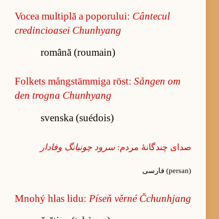
Vocea multiplă a poporului:
Cântecul
credincioasei Chunhyang
română (roumain)
Folkets mångstämmiga röst:
Sången om
den trogna Chunhyang
svenska (suédois)
صدای چندگانهٔ مردم:
سرود چونیانگ وفادار
فارسی (persan)
Mnohý hlas lidu:
Píseň věrné Čchunhjang