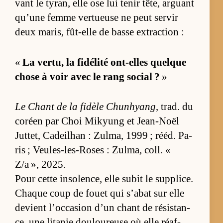
vant le ty­ran, elle ose lui te­nir tê­te, ar­guant
qu’une femme ver­tueuse ne peut ser­vir
deux ma­ris, fût-elle de basse ex­trac­tion :
«
La ver­tu, la fi­dé­lité ont-elles quelque
chose à voir avec le rang so­cial ?
»
Le Chant de la fi­dèle Chun­hyang
, trad. du
co­réen par Choi Mi­kyung et Jean-Noël
Jut­tet, Ca­deil­han : Zul­ma, 1999 ; ré­éd. Pa­
ris ; Veules-les-Roses : Zul­ma, coll. «
Z/a », 2025.
Pour cette in­so­len­ce, elle su­bit le sup­plice.
Chaque coup de fouet qui s’abat sur elle
de­vient l’oc­ca­sion d’un chant de ré­sis­tan­
ce, une li­ta­nie dou­lou­reuse où elle ré­af­