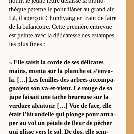
nouir, le jeune let­tré dé­laisse la bi­blio­
thèque pa­ter­nelle pour flâ­ner au grand air.
Là, il aperçoit Chun­hyang en train de faire
de la ba­lançoire. Cette pre­mière en­tre­vue
est peinte avec la dé­li­ca­tesse des es­tampes
les plus fines :
«
Elle sai­sit la corde de ses dé­li­cates
mains, monta sur la planche et s’en­vo­
la. […] Les feuilles des arbres ac­com­pa­
gnaient son va-et-vient. Le rouge de sa
jupe fai­sait une tache heu­reuse sur la
ver­dure alen­tour. […] Vue de fa­ce, elle
était l’­hi­ron­delle qui plonge pour at­tra­
per au vol un pé­tale de fleur de pê­cher
qui glisse vers le sol. De dos, elle sem­