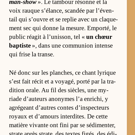
man-show
». Le tam­bour ré­sonne et la
voix rauque s’élan­ce, scan­dée par l’éven­
tail qui s’ouvre et se re­plie avec un claque­
ment sec qui donne la me­sure. Em­por­té, le
pu­blic ré­agit à l’unis­son, tel «
un chœur
bap­tiste
», dans une com­mu­nion in­tense
qui frise la transe.
Né donc sur les plan­ches, ce chant ly­rique
s’est fait ré­cit et a voya­gé, porté par la tra­
di­tion orale. Au fil des siè­cles, une my­
riade d’au­teurs ano­nymes l’a en­ri­chi, y
agré­geant d’autres contes d’ins­pec­teurs
royaux et d’amours in­ter­dites. De cette
ma­tière vi­vante ont fini par se sé­di­men­ter,
strate après stra­te, des textes fi­gés, des édi­