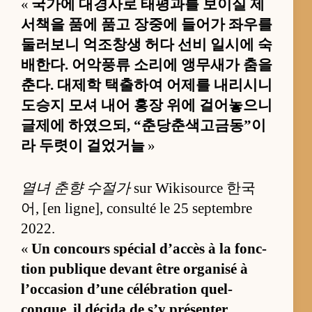
«
국가에 대경사로 태평과를 보이실 제
서책을 품에 품고 장중에 들어가 좌우를
둘러보니 억조창생 허다 선비 일시에 숙
배한다. 어악풍류 소리에 앵무새가 춤을
춘다. 대제학 택출하여 어제를 내리시니
도승지 모셔 내어 홍장 위에 걸어놓으니
글제에 하였으되, “춘당춘색고금동”이
라 두렷이 걸었거늘
»
열녀 춘향 수절가
sur Wi­ki­source 한국
어, [en li­gne], consulté le 25 sep­tembre
2022.
«
Un concours spé­cial d’ac­cès à la fonc­
tion pu­blique de­vant être or­ga­nisé à
l’oc­ca­sion d’une cé­lé­bra­tion quel­
conque, il dé­cida de s’y pré­sen­ter.