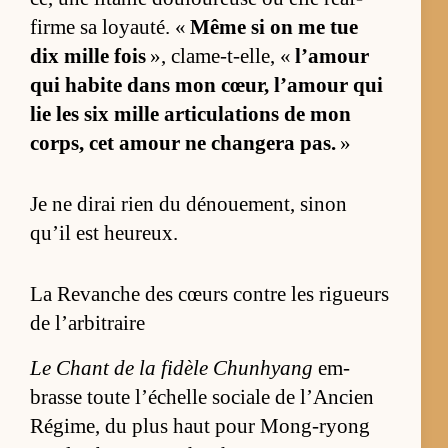
firme sa loyau­té. «
Même si on me tue
dix mille fois
», clame-t-el­le, «
l’amour
qui ha­bite dans mon cœur, l’amour qui
lie les six mille ar­ti­cu­la­tions de mon
corps, cet amour ne chan­gera pas.
»
Je ne di­rai rien du dé­noue­ment, si­non
qu’il est heu­reux.
La Revanche des cœurs contre les rigueurs
de l’arbitraire
Le Chant de la fi­dèle Chun­hyang
em­
brasse toute l’échelle so­ciale de l’An­cien
Ré­gi­me, du plus haut pour Mong-ryong