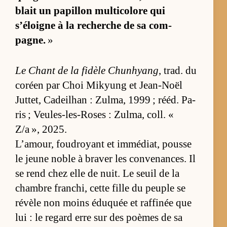
blait un pa­pillon mul­ti­co­lore qui
s’éloigne à la re­cherche de sa com­
pagne.
»
Le Chant de la fi­dèle Chun­hyang
, trad. du
co­réen par Choi Mi­kyung et Jean-Noël
Jut­tet, Ca­deil­han : Zul­ma, 1999 ; ré­éd. Pa­
ris ; Veules-les-Roses : Zul­ma, coll. «
Z/a », 2025.
L’amour, fou­droyant et im­mé­diat, pousse
le jeune noble à bra­ver les conve­nances. Il
se rend chez elle de nuit. Le seuil de la
chambre fran­chi, cette fille du peuple se
ré­vèle non moins éduquée et raf­fi­née que
lui : le re­gard erre sur des poèmes de sa