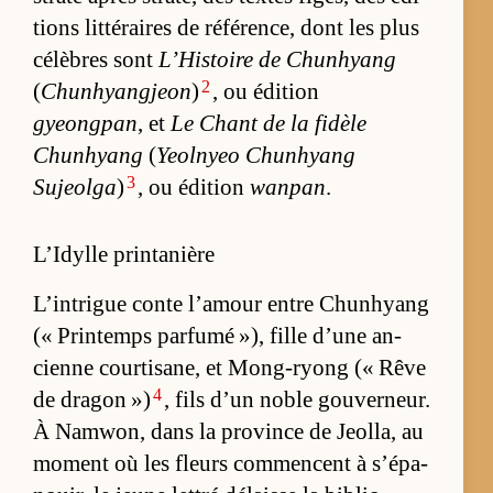
tions lit­té­raires de ré­fé­ren­ce, dont les plus
cé­lèbres sont
L’­His­toire de Chun­hyang
2
(
Chunhyangjeon
)
, ou édi­tion
gyeongpan
, et
Le Chant de la fi­dèle
Chun­hyang
(
Yeol­nyeo Chun­hyang
3
Sujeolga
)
, ou édi­tion
wanpan
.
L’Idylle printanière
L’in­trigue conte l’amour entre Chun­hyang
(« Prin­temps par­fumé »), fille d’une an­
cienne cour­ti­sa­ne, et Mong-ryong (« Rêve
4
de dra­gon »)
, fils d’un noble gou­ver­neur.
À Nam­won, dans la pro­vince de Jeol­la, au
mo­ment où les fleurs com­mencent à s’épa­