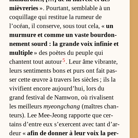
miè­vre­ries
». Pour­tant, sem­blable à un
coquillage qui res­ti­tue la ru­meur de
l’océan, il conser­ve, sous tout ce­la, «
un
mur­mure et comme un vaste bour­don­
ne­ment sourd : la grande voix in­fi­nie et
mul­tiple
» des poètes du peuple qui
5
chantent tout au­tour
. Leur âme vi­bran­te,
leurs sen­ti­ments bons et purs ont fait pas­
ser cette œuvre à tra­vers les siècles ; ils la
vi­vi­fient en­core aujour­d’hui, lors du
grand fes­ti­val de Nam­won, où ri­va­lisent
les meilleurs
myeongchang
(maîtres chan­
teurs). Lee Mee-Jeong rap­porte que cer­
tains d’entre eux s’exercent avec tant d’ar­
deur «
afin de don­ner à leur voix la per­