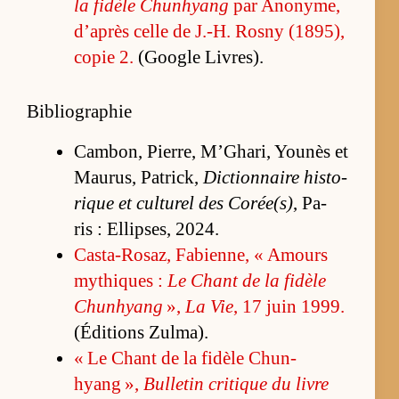
la fi­dèle Chun­hyang
par Ano­ny­me,
d’après celle de J.-H. Rosny (1895),
co­pie 2.
(Google Li­vres).
Bibliographie
Cam­bon, Pier­re, M’­Gha­ri, You­nès et
Mau­rus, Pa­tri­ck,
Dic­tion­naire his­to­
rique et cultu­rel des Co­rée(s)
, Pa­
ris : El­lip­ses, 2024.
Cas­ta-Ro­saz, Fa­bien­ne, « Amours
my­thiques :
Le Chant de la fi­dèle
Chun­hyang
»,
La Vie
, 17 juin 1999.
(É­di­tions Zul­ma).
« Le Chant de la fi­dèle Chun­
hyang »,
Bul­le­tin cri­tique du livre