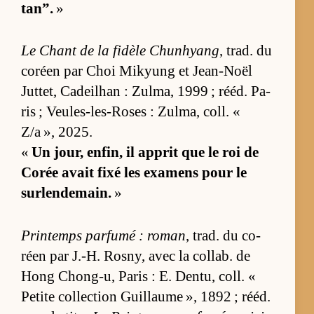
tan”.
»
Le Chant de la fi­dèle Chun­hyang
, trad. du
co­réen par Choi Mi­kyung et Jean-Noël
Jut­tet, Ca­deil­han : Zul­ma, 1999 ; ré­éd. Pa­
ris ; Veules-les-Roses : Zul­ma, coll. «
Z/a », 2025.
«
Un jour, en­fin, il ap­prit que le roi de
Co­rée avait fixé les exa­mens pour le
sur­len­de­main.
»
Prin­temps par­fumé : ro­man
, trad. du co­
réen par J.-H. Ros­ny, avec la col­lab. de
Hong Chong-u, Pa­ris : E. Den­tu, coll. «
Pe­tite col­lec­tion Guillaume », 1892 ; ré­éd.