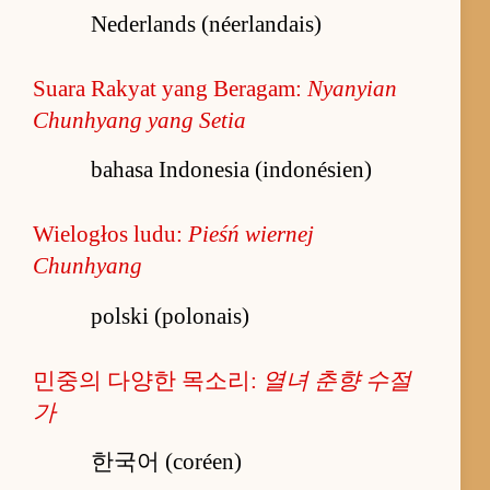
Nederlands (néerlandais)
Suara Rakyat yang Beragam:
Nyanyian
Chunhyang yang Setia
bahasa Indonesia (indonésien)
Wielogłos ludu:
Pieśń wiernej
Chunhyang
polski (polonais)
민중의 다양한 목소리:
열녀 춘향 수절
가
한국어 (coréen)