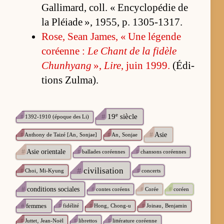
Gal­li­mard, coll. « En­cy­clo­pé­die de
la Pléiade », 1955, p. 1305-1317.
Ro­se, Sean Ja­mes, « Une lé­gende
co­réenne :
Le Chant de la fi­dèle
Chun­hyang
»,
Lire
, juin 1999.
(É­di­
tions Zul­ma).
e
#
19
siècle
#
1392-1910 (époque des Li)
#
Asie
#
Anthony de Taizé [An‚ Sonjae]
#
An‚ Sonjae
#
Asie orientale
#
ballades coréennes
#
chansons coréennes
#
civilisation
#
Choi‚ Mi-Kyung
#
concerts
#
conditions sociales
#
contes coréens
#
Corée
#
coréen
#
femmes
#
fidélité
#
Hong‚ Chong-u
#
Joinau‚ Benjamin
#
Juttet‚ Jean-Noël
#
librettos
#
littérature coréenne