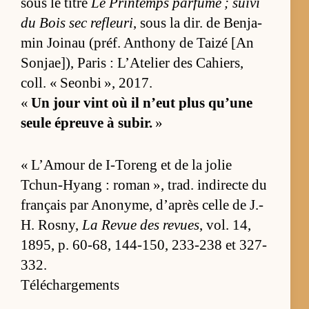
sous le titre
Le Prin­temps par­fumé ; suivi
du Bois sec re­fleuri
, sous la dir. de Benja­
min Joi­nau (préf. An­thony de Taizé [An
Sonjae]), Pa­ris : L’Ate­lier des Ca­hiers,
coll. « Seonbi », 2017.
«
Un jour vint où il n’eut plus qu’une
seule épreuve à su­bir.
»
« L’Amour de I-To­reng et de la jo­lie
Tchun-Hyang : ro­man », trad. in­di­recte du
français par Ano­ny­me, d’après celle de J.-
H. Ros­ny,
La Re­vue des re­vues
, vol. 14,
1895, p. 60-68, 144-150, 233-238 et 327-
332.
Téléchargements