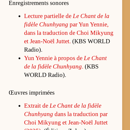
Enregistrements sonores
Lec­ture par­tielle de
Le Chant de la
fi­dèle Chun­hyang
par Yun Yen­nie,
dans la tra­duc­tion de Choi Mi­kyung
et Jean-Noël Jut­tet.
(KBS WORLD
Ra­dio).
Yun Yen­nie à pro­pos de
Le Chant
de la fi­dèle Chun­hyang
.
(KBS
WORLD Ra­dio).
Œuvres imprimées
Ex­trait de
Le Chant de la fi­dèle
Chun­hyang
dans la tra­duc­tion par
Choi Mi­kyung et Jean-Noël Jut­tet