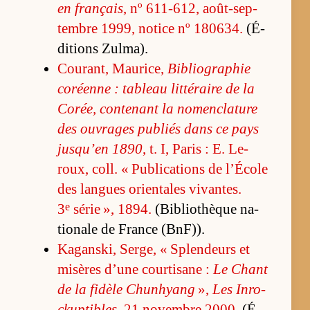
en français
, nº 611-612, août-sep­
tembre 1999, no­tice nº 180634.
(É­
di­tions Zul­ma).
Cou­rant, Mau­ri­ce,
Bi­blio­gra­phie
co­réenne : ta­bleau lit­té­raire de la
Co­rée, conte­nant la no­men­cla­ture
des ou­vrages pu­bliés dans ce pays
jusqu’en 1890
, t. I, Pa­ris : E. Le­
roux, coll. « Pu­bli­ca­tions de l’École
des langues orien­tales vi­vantes.
e
3
sé­rie », 1894.
(Bi­blio­thèque na­
tio­nale de France (BnF)).
Ka­gans­ki, Ser­ge, « Splen­deurs et
mi­sères d’une cour­ti­sane :
Le Chant
de la fi­dèle Chun­hyang
»,
Les In­ro­
ckup­tibles
, 21 no­vembre 2000.
(É­