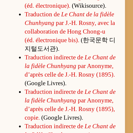
(éd. élec­tro­nique).
(Wi­ki­sour­ce).
Tra­duc­tion de
Le Chant de la fi­dèle
Chun­hyang
par J.-H. Ros­ny, avec la
col­la­bo­ra­tion de Hong Chong-u
(éd. élec­tro­nique bis).
(한국문학 디
지털도서관).
Tra­duc­tion in­di­recte de
Le Chant de
la fi­dèle Chun­hyang
par Ano­ny­me,
d’après celle de J.-H. Rosny (1895).
(Google Li­vres).
Tra­duc­tion in­di­recte de
Le Chant de
la fi­dèle Chun­hyang
par Ano­ny­me,
d’après celle de J.-H. Rosny (1895),
co­pie.
(Google Li­vres).
Tra­duc­tion in­di­recte de
Le Chant de