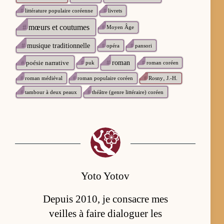
#
littérature populaire coréenne
#
livrets
#
mœurs et coutumes
#
Moyen Âge
#
musique traditionnelle
#
opéra
#
pansori
#
poésie narrative
#
roman
#
puk
#
roman coréen
#
roman médiéval
#
roman populaire coréen
#
Rosny‚ J.-H.
#
tambour à deux peaux
#
théâtre (genre littéraire) coréen
Yoto Yotov
Depuis 2010, je consacre mes
veilles à faire dialoguer les