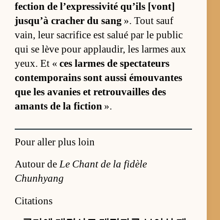
fec­tion de l’ex­pres­si­vité qu’ils [vont]
jusqu’à cra­cher du sang
». Tout sauf
vain, leur sa­cri­fice est sa­lué par le pu­blic
qui se lève pour ap­plau­dir, les larmes aux
yeux. Et «
ces larmes de spec­ta­teurs
contem­po­rains sont aussi émou­vantes
que les ava­nies et re­trou­vailles des
amants de la fic­tion
».
Pour aller plus loin
Autour de
Le Chant de la fidèle
Chunhyang
Citations