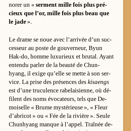
no­rer un «
ser­ment mille fois plus pré­
cieux que l’or, mille fois plus beau que
le jade
».
Le drame se noue avec l’ar­ri­vée d’un suc­
ces­seur au poste de gou­ver­neur, Byun
Hak-do, homme luxu­rieux et bru­tal. Ayant
en­tendu par­ler de la beauté de Chun­
hyang, il exige qu’elle se mette à son ser­
vice. La prise des pré­sences des
kisaengs
est d’une tru­cu­lence ra­be­lai­sien­ne, où dé­
filent des noms évo­ca­teurs, tels que De­
moi­selle « Brume mys­té­rieuse », « Fleur
d’abri­cot » ou « Fée de la ri­vière ». Seule
Chun­hyang manque à l’ap­pel. Traî­née de­