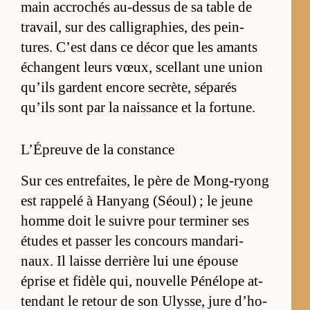
main ac­cro­chés au-des­sus de sa table de
tra­vail, sur des cal­li­gra­phies, des pein­
tures. C’est dans ce dé­cor que les amants
échangent leurs vœux, scel­lant une union
qu’ils gardent en­core se­crè­te, sé­pa­rés
qu’ils sont par la nais­sance et la for­tune.
L’Épreuve de la constance
Sur ces en­tre­fai­tes, le père de Mong-ryong
est rap­pelé à Ha­nyang (Séoul) ; le jeune
homme doit le suivre pour ter­mi­ner ses
études et pas­ser les concours man­da­ri­
naux. Il laisse der­rière lui une épouse
éprise et fi­dèle qui, nou­velle Pé­né­lope at­
ten­dant le re­tour de son Ulys­se, jure d’ho­