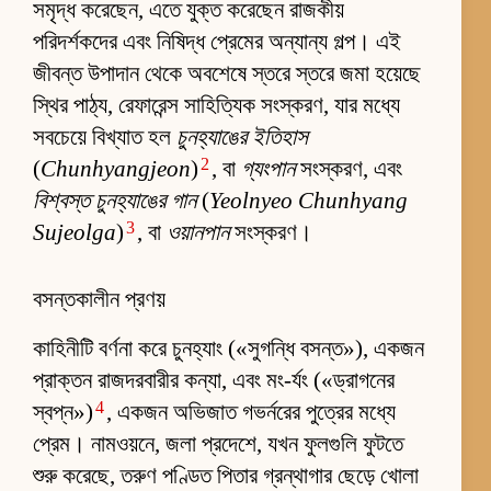
সমৃদ্ধ করেছেন, এতে যুক্ত করেছেন রাজকীয়
পরিদর্শকদের এবং নিষিদ্ধ প্রেমের অন্যান্য গল্প। এই
জীবন্ত উপাদান থেকে অবশেষে স্তরে স্তরে জমা হয়েছে
স্থির পাঠ্য, রেফারেন্স সাহিত্যিক সংস্করণ, যার মধ্যে
সবচেয়ে বিখ্যাত হল
চুনহ্যাঙের ইতিহাস
2
(
Chunhyangjeon
)
, বা
গ্যংপান
সংস্করণ, এবং
বিশ্বস্ত চুনহ্যাঙের গান
(
Yeolnyeo Chunhyang
3
Sujeolga
)
, বা
ওয়ানপান
সংস্করণ।
বসন্তকালীন প্রণয়
কাহিনীটি বর্ণনা করে চুনহ্যাং («সুগন্ধি বসন্ত»), একজন
প্রাক্তন রাজদরবারীর কন্যা, এবং মং-র্যং («ড্রাগনের
4
স্বপ্ন»)
, একজন অভিজাত গভর্নরের পুত্রের মধ্যে
প্রেম। নামওয়নে, জলা প্রদেশে, যখন ফুলগুলি ফুটতে
শুরু করেছে, তরুণ পণ্ডিত পিতার গ্রন্থাগার ছেড়ে খোলা