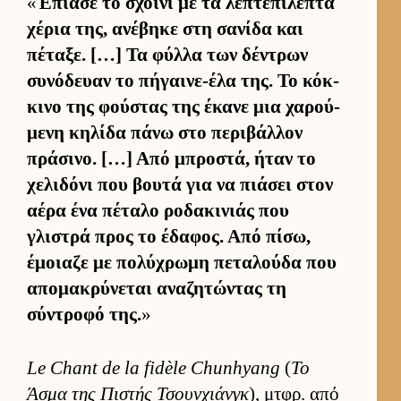
«
Έπιασε το σχοινί με τα λεπτεπίλεπτα
χέρια της, ανέβηκε στη σανίδα και
πέταξε. […] Τα φύλλα των δέντρων
συνόδευαν το πήγαι­νε-έλα της. Το κόκ­
κινο της φού­στας της έκανε μια χαρού­
μενη κηλίδα πάνω στο περιβάλ­λον
πράσινο. […] Από μπροστά, ήταν το
χελιδόνι που βουτά για να πιάσει στον
αέρα ένα πέταλο ροδακινιάς που
γλιστρά προς το έδαφος. Από πίσω,
έμοιαζε με πολύχρωμη πεταλούδα που
απομακρύνεται αναζητώντας τη
σύντροφό της.
»
Le Chant de la fidèle Chunhyang
(
Το
Άσμα της Πιστής Τσουν­χιάνγκ
), μτ­φρ. από