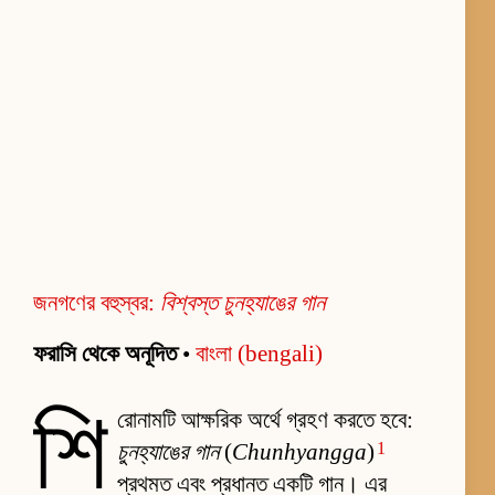
জনগণের বহুস্বর:
বিশ্বস্ত চুনহ্যাঙের গান
ফরাসি থেকে অনূদিত
•
বাংলা (bengali)
শি
রোনামটি আক্ষরিক অর্থে গ্রহণ করতে হবে:
1
চুনহ্যাঙের গান
(
Chunhyangga
)
প্রথমত এবং প্রধানত একটি গান। এর