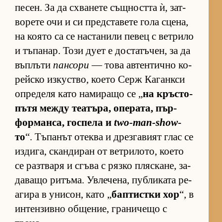
пе­сен. За да схва­нете същ­ността ѝ, зат­
во­рете очи и си пред­с­та­вете гола сце­на,
на ко­ято са се нас­та­нили пе­вец с вет­рило
и тъ­па­нар. Този дует е дос­та­тъ­чен, за да
въп­лъти
пансори
— това ав­тен­тично ко­
рейско из­кус­т­во, ко­ето Серж Ка­ган­кси
оп­ре­деля като на­ми­ращо се „
на кръс­то­
пътя между те­а­тъ­ра, опе­ра­та, пър­
фор­ман­са, гос­пела и
two-man-show
-
то
“. Тъ­па­нът отеква и дрез­га­вият глас се
из­ди­га, скан­ди­ран от вет­ри­ло­то, ко­ето
се раз­т­варя и сгъва с рязко пляс­ка­не, за­
да­ващо ри­тъ­ма. Ув­ле­че­на, пуб­ли­ката ре­
а­гира в уни­сон, като „
бап­тис­тки хор
“, в
ин­тен­зивно об­ще­ние, гра­ни­чещо с