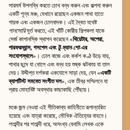
সারমর্ম উপলব্ধি করতে চোখ বন্ধ করুন এবং কল্পনা করুন
একটি শূন্য মঞ্চ, যেখানে রয়েছেন একজন পাখা হাতে
গায়ক এবং একজন ঢোলবাদক। এই দ্বৈত যথেষ্ট
পানসোরি
মূর্ত করতে, এই খাঁটি কোরীয় শিল্পকলা যাকে
সের্জ কাগানস্কি স্থাপন করেছেন «
থিয়েটার, অপেরা,
পারফরম্যান্স, গসপেল এবং
টু-ম্যান-শো
-এর
সংযোগস্থলে
»। ঢোল বাজে এবং কর্কশ কণ্ঠ উড়ে যায়,
পাখার ছন্দে যা খোলে এবং বন্ধ হয় শুষ্ক ঝটকায় যা তাল
দেয়। উদ্দীপ্ত দর্শকরা একযোগে সাড়া দেয়, যেন «
একটি
ব্যাপটিস্ট সমবেত সংগীত দল
», এক তীব্র সম্মিলনে যা
প্রায় মোহাবিষ্ট অবস্থার কাছাকাছি পৌঁছায়।
মঞ্চে জন্ম নেওয়া এই গীতিকাব্য কাহিনীতে রূপান্তরিত
হয়েছে এবং যাত্রা করেছে, মৌখিক ঐতিহ্যের বাহনে।
শতাব্দীর পর শতাব্দী ধরে, অসংখ্য বেনামি লেখক একে