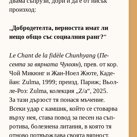
двама съп­ру­зи, дори и да е от ни­сък
про­из­ход:
„
Доб­ро­де­тел­та, вер­ността имат ли
нещо общо със со­ци­ал­ния ранг?
“
Le Chant de la fidèle Chunhyang
(
Пе­
сента за вяр­ната Чун­хян
), прев. от кор.
Чой Ми­кюнг и Жан-Ноел Жю­те, Ка­де­
йан: Zulma, 1999; пре­изд. Па­риж; Вьол-
ле-Роз: Zulma, ко­лек­ция „Z/a“, 2025.
За тази дър­зост тя по­нася мъ­че­ние.
Всеки удар с кам­шик, който се сто­варва
върху нея, става по­вод за пе­сен на съп­
ро­ти­ва, бо­лез­нена ли­та­ния, в ко­ято тя
от­ново пот­вър­ж­дава сво­ята вяр­ност.