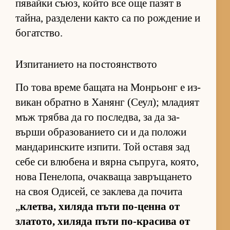
пя­вайки съ­юз, който все още па­зят в
тай­на, раз­де­лени както са по рож­де­ние и
бо­гат­с­тво.
Изпитанието на постоянството
По това време ба­щата на Мон­рьонг е из­
ви­кан об­ратно в Ха­нянг (Се­ул); мла­дият
мъж трябва да го пос­лед­ва, за да за­
върши об­ра­зо­ва­ни­ето си и да по­ложи
ман­да­рин­с­ките из­пи­ти. Той ос­тавя зад
себе си влю­бена и вярна съп­ру­га, ко­я­то,
нова Пе­не­ло­па, очак­ваща зав­ръ­ща­нето
на своя Оди­сей, се зак­лева да по­чита
„
клет­ва, хи­ляда пъти по-ценна от
зла­то­то, хи­ляда пъти по-кра­сива от