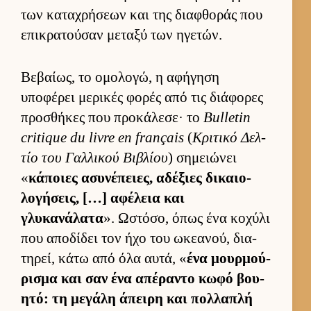
των καταχρήσεων και της δια­φθοράς που
επικρατού­σαν μεταξύ των ηγετών.
Βεβαί­ως, το ομολογώ, η αφήγηση
υποφέρει μερικές φορές από τις διάφορες
προσθήκες που προκάλεσε· το
Bulletin
critique du livre en français
(
Κριτικό Δελ­
τίο του Γαλ­λικού Βιβλίου
) σημειώνει
«
κάποιες ασυνέπειες, αδέξιες δικαιο­
λογήσεις, […] αφέλεια και
γλυκανάλατα
». Ωστόσο, όπως ένα κοχύλι
που αποδίδει τον ήχο του ωκεανού, δια­
τηρεί, κάτω από όλα αυ­τά, «
ένα μουρ­μού­
ρισμα και σαν ένα απέραντο κωφό βου­
ητό: τη μεγάλη άπειρη και πολ­λαπλή