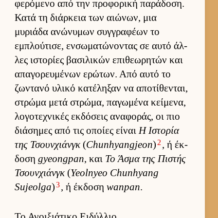
φερόμενο από την προφορική παράδοση.
Κατά τη διάρ­κεια των αιώνων, μια
μυριάδα ανώνυμων συγ­γραφέων το
εμπλού­τισε, εν­σωματώνοντας σε αυτό άλ­
λες ιστορίες βασιλικών επιθεωρητών και
απαγορευ­μένων ερώτων. Από αυτό το
ζωντανό υλικό κατέληξαν να αποτίθενται,
στρώμα μετά στρώμα, παγωμένα κεί­μενα,
λογοτεχνικές εκ­δόσεις αναφοράς, οι πιο
διάσημες από τις οποίες εί­ναι
Η Ιστορία
2
της Τσουν­χιάνγκ
(
Chunhyangjeon
)
, ή έκ­
δοση
gyeongpan
, και
Το Άσμα της Πιστής
Τσουν­χιάνγκ
(
Yeolnyeo Chunhyang
3
Sujeolga
)
, ή έκ­δοση
wanpan
.
Το Ανοιξιάτικο Ειδύλλιο