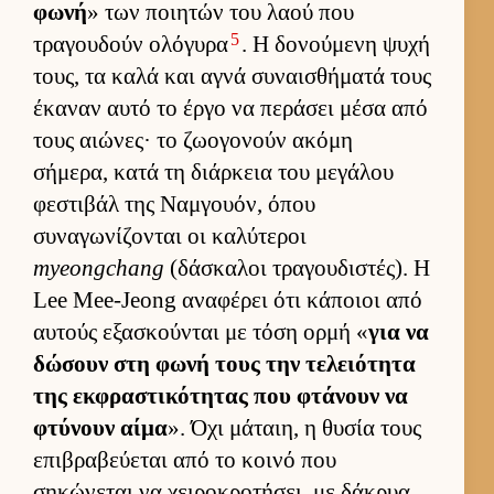
φωνή
» των ποι­ητών του λαού που
5
τραγου­δούν ολόγυρα
. Η δονού­μενη ψυχή
τους, τα καλά και αγνά συναι­σθήματά τους
έκαναν αυτό το έργο να περάσει μέσα από
τους αιώνες· το ζωογονούν ακόμη
σήμερα, κατά τη διάρ­κεια του μεγάλου
φεστιβάλ της Ναμ­γουόν, όπου
συναγωνίζονται οι καλύτεροι
myeongchang
(δάσκαλοι τραγου­διστές). Η
Lee Mee-Jeong αναφέρει ότι κάποιοι από
αυ­τούς εξασκού­νται με τόση ορμή «
για να
δώσουν στη φωνή τους την τελειότητα
της εκ­φραστικότητας που φτάνουν να
φτύνουν αίμα
». Όχι μάταιη, η θυσία τους
επιβραβεύ­εται από το κοινό που
σηκώνεται να χει­ροκροτήσει, με δάκρυα