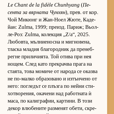
Le Chant de la fidèle Chunhyang
(
Пе­
сента за вяр­ната Чун­хян
), прев. от кор.
Чой Ми­кюнг и Жан-Ноел Жю­те, Ка­де­
йан: Zulma, 1999; пре­изд. Па­риж; Вьол-
ле-Роз: Zulma, ко­лек­ция „Z/a“, 2025.
Лю­бов­та, мъл­ни­е­носна и миг­но­ве­на,
тласка мла­дия бла­го­род­ник да пре­неб­
регне при­ли­чи­я­та. Той отива при нея
но­щем. След като прек­рачва прага на
ста­я­та, това мо­миче от на­рода се оказва
не по-малко об­ра­зо­вано и из­тън­чено от
не­го: пог­ле­дът се плъзга по нейни сти­
хот­во­ре­ния, ока­чени над ра­бот­ната ѝ
ма­са, по ка­лиг­ра­фии, кар­ти­ни. В този
де­кор влю­бе­ните раз­ме­нят обе­ти, скре­