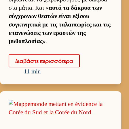
στα μάτια. Και «
αυτά τα δάκρυα των
σύγ­χρονων θεατών εί­ναι εξίσου
συγκινητικά με τις ταλαι­πωρίες και τις
επανενώσεις των εραστών της
μυθοπλασίας
».
Δια­βάστε περισ­σότερα
11 min