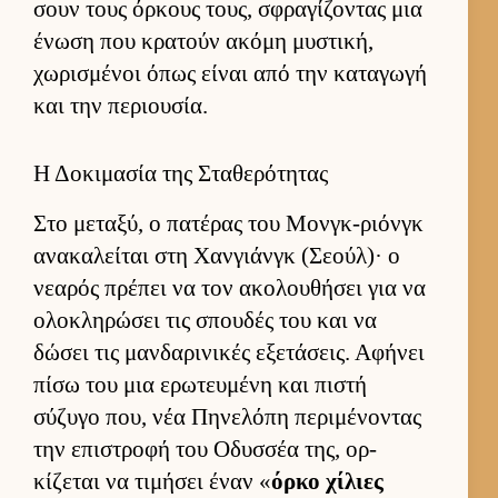
σουν τους όρ­κους τους, σφραγίζοντας μια
ένωση που κρατούν ακόμη μυστική,
χωρισμένοι όπως εί­ναι από την καταγωγή
και την περιου­σία.
Η Δοκιμασία της Σταθερότητας
Στο μεταξύ, ο πατέρας του Μον­γκ-ριόνγκ
ανακαλεί­ται στη Χαν­γιάνγκ (Σεού­λ)· ο
νεαρός πρέπει να τον ακολου­θήσει για να
ολοκληρώσει τις σπου­δές του και να
δώσει τις μαν­δαρινικές εξετάσεις. Αφήνει
πίσω του μια ερωτευ­μένη και πιστή
σύζυγο που, νέα Πηνελόπη περιμένοντας
την επιστροφή του Οδυσ­σέα της, ορ­
κίζεται να τιμήσει έναν «
όρκο χίλιες