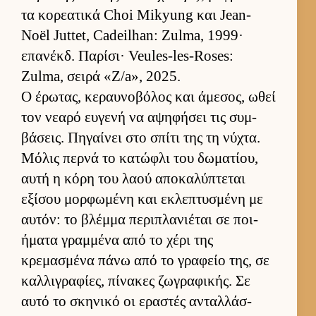
τα κορεατικά Choi Mikyung και Jean-
Noël Juttet, Cadeilhan: Zulma, 1999·
επανέκδ. Παρίσι· Veules-les-Roses:
Zulma, σειρά «Z/a», 2025.
Ο έρωτας, κεραυ­νοβόλος και άμεσος, ωθεί
τον νεαρό ευ­γενή να αψηφήσει τις συμ­
βάσεις. Πηγαί­νει στο σπίτι της τη νύχτα.
Μόλις περνά το κατώφλι του δωματίου,
αυτή η κόρη του λαού αποκαλύπτεται
εξίσου μορ­φωμένη και εκλεπτυσμένη με
αυ­τόν: το βλέμμα περιπλανιέται σε ποι­
ήματα γραμ­μένα από το χέρι της
κρεμασμένα πάνω από το γραφείο της, σε
καλ­λιγραφίες, πίνακες ζωγραφικής. Σε
αυτό το σκηνικό οι εραστές ανταλ­λάσ­