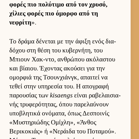
φορές πιο πολύτιμο από τον χρυσό,
χίλιες φορές πιο όμορφο από τη
νεφρίτη
».
Το δράμα δένεται με την άφιξη ενός δια­
δόχου στη θέση του κυβερ­νήτη, του
Μπιουν Χακ-ντο, αν­θρώπου ακόλαστου
και βίαιου. Έχοντας ακού­σει για την
ομορ­φιά της Τσουν­χιάν­γκ, απαι­τεί να
τεθεί στην υπηρεσία του. Η απογραφή
παρου­σίας των
kisaengs
εί­ναι ραβελαι­σια­
νής τρυφερότητας, όπου παρελαύ­νουν
υποβλητικά ονόματα, όπως Δεσποι­νίς
«Μυστηριώδης Ομίχλη», «Άν­θος
Βερικοκιάς» ή «Νεράιδα του Ποταμού».