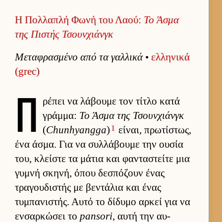
Η Πολλαπλή Φωνή του Λαού:
Το Άσμα
της Πιστής Τσουν­χιάνγκ
Μεταφρασμένο από τα γαλ­λικά
•
ελ­ληνικά
(grec)
Π
ρέπει να λάβουμε τον τίτλο κατά
γράμ­μα:
Το Άσμα της Τσουν­χιάνγκ
1
(
Chunhyangga
)
εί­ναι, πρωτίστως,
ένα άσμα. Για να συλ­λάβουμε την ου­σία
του, κλεί­στε τα μάτια και φανταστείτε μια
γυμνή σκηνή, όπου δεσπόζουν ένας
τραγου­διστής με βεντάλια και ένας
τυμπανιστής. Αυτό το δίδυμο αρ­κεί για να
εν­σαρ­κώσει το
pansori
, αυτή την αυ­