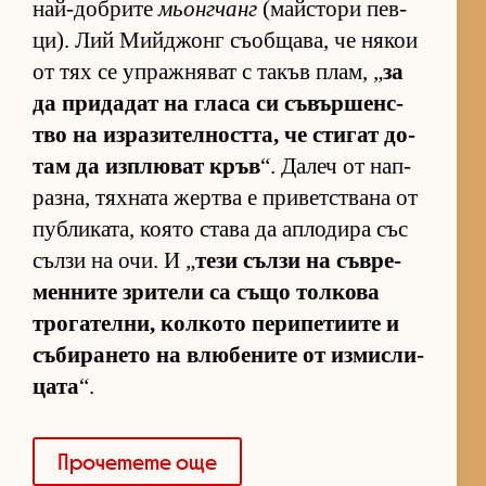
най-доб­рите
мьонгчанг
(майс­тори пев­
ци). Лий Мий­джонг съ­об­ща­ва, че ня­кои
от тях се уп­раж­ня­ват с та­къв плам, „
за
да при­да­дат на гласа си съ­вър­шен­с­
тво на из­ра­зи­тел­ност­та, че сти­гат до­
там да из­п­лю­ват кръв
“. Да­леч от нап­
раз­на, тях­ната жер­тва е при­вет­с­твана от
пуб­ли­ка­та, ко­ято става да ап­ло­дира със
сълзи на очи. И „
тези сълзи на съв­ре­
мен­ните зри­тели са също тол­кова
тро­га­тел­ни, кол­кото пе­ри­пе­ти­ите и
съ­би­ра­нето на влю­бе­ните от из­мис­ли­
цата
“.
Про­че­тете още