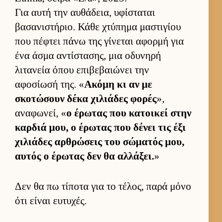
Για αυτή την αυ­θάδεια, υφίσταται
βασανιστήριο. Κάθε χτύπημα μαστιγίου
που πέφτει πάνω της γίνεται αφορμή για
ένα άσμα αντίστασης, μια οδυνηρή
λιτανεία όπου επιβεβαιώνει την
αφοσίωσή της. «
Ακόμη κι αν με
σκοτώσουν δέκα χιλιάδες φορές
»,
αναφωνεί, «
ο έρωτας που κατοι­κεί στην
καρ­διά μου, ο έρωτας που δένει τις έξι
χιλιάδες αρ­θρώσεις του σώματός μου,
αυ­τός ο έρωτας δεν θα αλ­λάξει.
»
Δεν θα πω τίποτα για το τέλος, παρά μόνο
ότι εί­ναι ευ­τυχές.