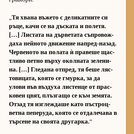
„
Тя хвана въ­жето с де­ли­кат­ните си
ръ­це, качи се на дъс­ката и по­ле­тя.
[…] Лис­тата на дър­ве­тата съп­ро­вож­
даха ней­ното дви­же­ние нап­ред-на­зад.
Чер­ве­ното на по­лата ѝ пра­веше щас­
т­ливо петно върху окол­ната зе­ле­ни­
на. […] Гле­дана от­п­ред, тя беше ляс­
то­ви­ца­та, ко­ято се гмур­ка, за да
улови във въз­духа лис­тенце от прас­
ко­вен цвят, плъз­гащо се към зе­мя­та.
От­зад тя из­г­леж­даше като пъс­т­роц­
ветна пе­пе­ру­да, ко­ято се от­да­ле­чава в
тър­сене на сво­ята дру­гар­ка.
“