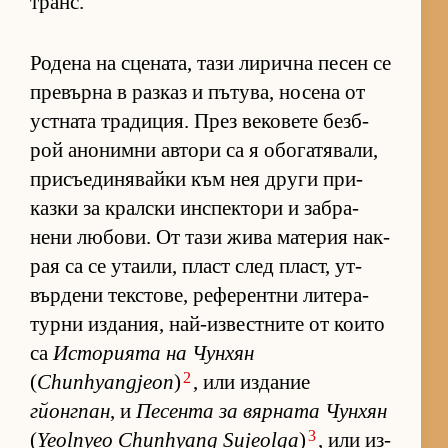
транс.
Ро­дена на сце­на­та, тази ли­рична пе­сен се
пре­върна в раз­каз и пъ­ту­ва, но­сена от
ус­т­ната тра­ди­ция. През ве­ко­вете без­б­
рой ано­нимни ав­тори са я обо­га­тя­ва­ли,
при­съ­е­ди­ня­вайки към нея други при­
казки за крал­ски ин­с­пек­тори и заб­ра­
нени лю­бо­ви. От тази жива ма­те­рия нак­
рая са се ута­и­ли, пласт след пласт, ут­
вър­дени тек­с­то­ве, ре­фе­рен­тни ли­те­ра­
турни из­да­ния, най-из­вес­т­ните от ко­ито
са
Ис­то­ри­ята на Чун­хян
2
(
Chunhyangjeon
)
, или из­да­ние
гйонгпан
, и
Пе­сента за вяр­ната Чун­хян
3
(
Yeolnyeo Chunhyang Sujeolga
)
, или из­