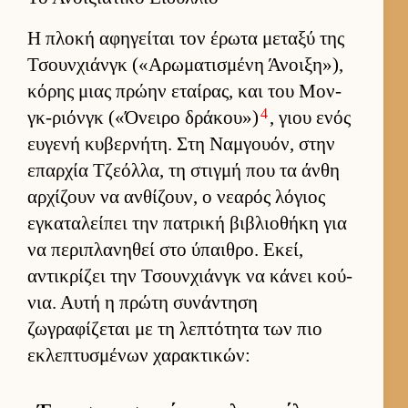
Η πλοκή αφηγεί­ται τον έρωτα μεταξύ της
Τσουν­χιάνγκ («Αρωματισμένη Άνοι­ξη»),
κόρης μιας πρώην εταί­ρας, και του Μον­
4
γκ-ριόνγκ («Όνειρο δράκου»)
, γιου ενός
ευ­γενή κυβερ­νήτη. Στη Ναμ­γουόν, στην
επαρ­χία Τζεόλ­λα, τη στιγμή που τα άνθη
αρ­χίζουν να αν­θίζουν, ο νεαρός λόγιος
εγκαταλεί­πει την πατρική βιβλιο­θήκη για
να περιπλανηθεί στο ύπαι­θρο. Εκεί,
αντικρίζει την Τσουν­χιάνγκ να κάνει κού­
νια. Αυτή η πρώτη συνάντηση
ζωγραφίζεται με τη λεπτότητα των πιο
εκλεπτυσμένων χαρακτικών: