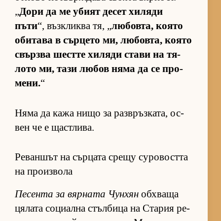
„
Дори да ме убият де­сет хи­ляди
пъти
“, въз­к­ликва тя, „
лю­бов­та, ко­ято
оби­тава в сър­цето ми, лю­бов­та, ко­ято
свър­зва шестте хи­ляди стави на тя­
лото ми, тази лю­бов няма да се про­
ме­ни.
“
Няма да кажа нищо за раз­в­ръз­ка­та, ос­
вен че е щас­т­ли­ва.
Реваншът на сърцата срещу суровостта
на произвола
Пе­сента за вяр­ната Чун­хян
об­х­ваща
ця­лата со­ци­ална стъл­бица на Ста­рия ре­