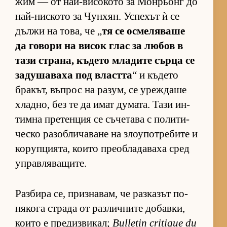
жим — от най-ви­со­кото за Мон­рьонг до
най-нис­кото за Чун­хян. Ус­пе­хът ѝ се
дължи на то­ва, че „
тя се ос­ме­ля­ваше
да го­вори на ви­сок глас за лю­бов в
тази стра­на, къ­дето мла­дите сърца се
за­ду­ша­ваха под властта
“ и къ­дето
бра­кът, въп­рос на ра­зум, се уреж­даше
хлад­но, без те да имат ду­ма­та. Тази ин­
тимна пре­тен­ция се съ­че­тава с по­ли­ти­
ческо ра­зоб­ли­ча­ване на зло­у­пот­ре­бите и
ко­руп­ци­я­та, ко­ито пре­об­ла­да­ваха сред
уп­рав­ля­ва­щи­те.
Раз­бира се, приз­на­вам, че раз­ка­зът по­
ня­кога страда от раз­лич­ните до­бав­ки,
ко­ито е пре­диз­ви­кал;
Bulletin critique du