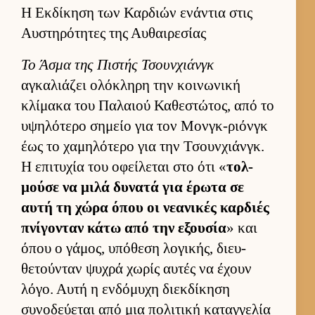
Η Εκδίκηση των Καρδιών ενάντια στις
Αυστηρότητες της Αυθαιρεσίας
Το Άσμα της Πιστής Τσουν­χιάνγκ
αγκαλιάζει ολόκληρη την κοι­νωνική
κλίμακα του Παλαιού Καθεστώτος, από το
υψηλότερο σημείο για τον Μον­γκ-ριόνγκ
έως το χαμηλότερο για την Τσουν­χιάνγκ.
Η επιτυχία του οφεί­λεται στο ότι «
τολ­
μούσε να μιλά δυνατά για έρωτα σε
αυτή τη χώρα όπου οι νεανικές καρ­διές
πνίγονταν κάτω από την εξου­σία
» και
όπου ο γάμος, υπόθεση λογικής, διευ­
θετού­νταν ψυχρά χωρίς αυ­τές να έχουν
λόγο. Αυτή η εν­δόμυχη διεκ­δίκηση
συνοδεύ­εται από μια πολιτική καταγ­γελία