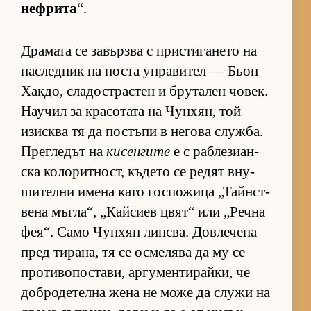
неф­рита
“.
Дра­мата се за­вър­зва с прис­ти­га­нето на
нас­лед­ник на поста уп­ра­ви­тел — Бьон
Хак­до, сла­дос­т­рас­тен и бру­та­лен чо­век.
На­у­чил за кра­со­тата на Чун­хян, той
изис­ква тя да пос­тъпи в не­гова служ­ба.
Прег­ле­дът на
кисенгите
е с раб­ле­зи­ан­
ска ко­ло­рит­ност, къ­дето се ре­дят вну­
ши­телни имена като гос­по­жица „Тайн­с­т­
вена мъг­ла“, „Кай­сиев цвят“ или „Речна
фе­я“. Само Чун­хян лип­с­ва. Дов­ле­чена
пред ти­ра­на, тя се ос­ме­лява да му се
про­ти­во­пос­та­ви, ар­гу­мен­ти­рай­ки, че
доб­ро­де­телна жена не може да служи на