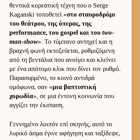
θεντικά κορεατική τέχνη που ο Serge
Kaganski τοποθετεί «
στο σταυ­ροδρόμι
του θεάτρου, της όπερας, της
performance, του gospel και του
two-
man-show
». Το τύμπανο αντηχεί και η
βραχνή φωνή εκτοξεύ­εται, ρυθ­μιζόμενη
από τη βεντάλια που ανοί­γει και κλεί­νει
με ένα απότομο κλικ που δίνει τον ρυθ­μό.
Παρασυρ­μένο, το κοινό αντιδρά
ομόφωνα, σαν «
μια βαπτιστική
χορωδία
», σε μια έντονη κοι­νωνία που
αγ­γίζει την έκ­σταση.
Γεν­νημένο λοι­πόν επί σκηνής, αυτό το
λυρικό άσμα έγινε αφήγηση και ταξίδεψε,