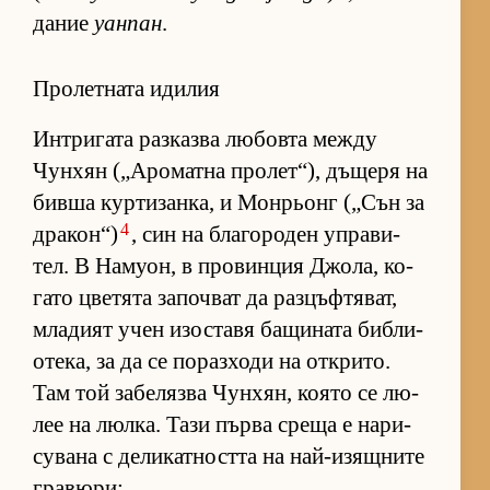
да­ние
уанпан
.
Пролетната идилия
Ин­т­ри­гата раз­казва лю­бовта между
Чун­хян („А­ро­матна про­лет­“), дъ­щеря на
бивша кур­ти­зан­ка, и Мон­рьонг („Сън за
4
дра­кон“)
, син на бла­го­ро­ден уп­ра­ви­
тел. В На­му­он, в про­вин­ция Джо­ла, ко­
гато цве­тята за­поч­ват да раз­цъф­тя­ват,
мла­дият учен изос­тавя ба­щи­ната биб­ли­
о­те­ка, за да се по­раз­ходи на от­к­ри­то.
Там той за­бе­лязва Чун­хян, ко­ято се лю­
лее на люл­ка. Тази първа среща е на­ри­
су­вана с де­ли­кат­ността на най-и­зящ­ните
гра­вю­ри: