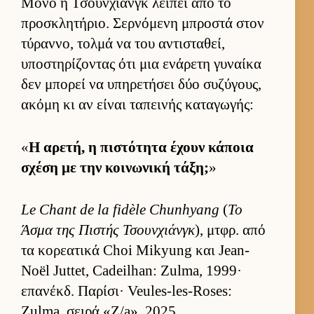
Μόνο η Τσουν­χιάνγκ λεί­πει από το
προσκλητήριο. Σερ­νόμενη μπροστά στον
τύραν­νο, τολμά να του αντισταθεί,
υποστηρίζοντας ότι μια ενάρετη γυναίκα
δεν μπορεί να υπηρετήσει δύο συζύγους,
ακόμη κι αν εί­ναι ταπει­νής καταγωγής:
«
Η αρετή, η πιστότητα έχουν κάποια
σχέση με την κοι­νωνική τάξη;
»
Le Chant de la fidèle Chunhyang
(
Το
Άσμα της Πιστής Τσουν­χιάνγκ
), μτ­φρ. από
τα κορεατικά Choi Mikyung και Jean-
Noël Juttet, Cadeilhan: Zulma, 1999·
επανέκδ. Παρίσι· Veules-les-Roses:
Zulma, σειρά «Z/a», 2025.