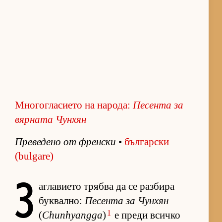
Многогласието на народа:
Пе­сента за
вяр­ната Чун­хян
Пре­ве­дено от френ­ски
•
бъл­гар­ски
(bulgare)
З
аг­ла­ви­ето трябва да се раз­бира
бук­вал­но:
Пе­сента за Чун­хян
1
(
Chunhyangga
)
е преди всичко