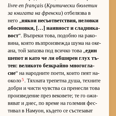
livre en français
(
Кри­ти­чески бю­ле­тин
за кни­гата на френ­ски
) от­бе­лязва в
него „
ня­кои не­съ­от­вет­с­твия, не­ловки
обос­нов­ки, […] на­ив­ност и слад­ни­ка­
вост
“. Въп­реки то­ва, по­добно на ра­ко­
ви­на, ко­ято въз­п­ро­из­вежда шума на оке­
а­на, той за­пазва под всичко това „
един
ше­пот и като че ли об­ши­рен глух тъ­
тен: ве­ли­кото без­к­райно мно­гог­ла­
сие
“ на на­род­ните по­е­ти, ко­ито пеят на­
5
о­коло
. Тях­ната тре­петна ду­ша, тех­ните
добри и чисти чув­с­тва са пре­несли това
про­из­ве­де­ние през ве­ко­ве­те; те го ожи­
вя­ват и днес, по време на го­ле­мия фес­
ти­вал в На­му­он, къ­дето се със­те­за­ват