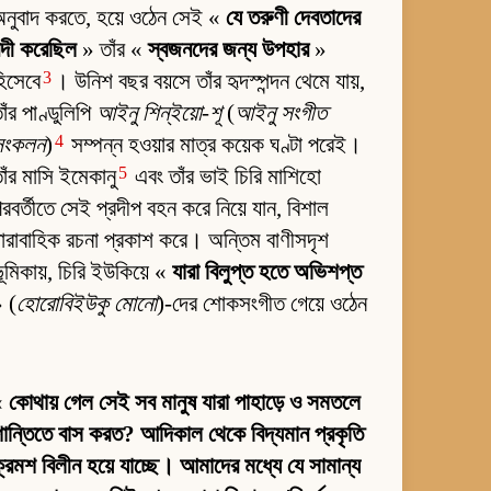
নুবাদ করতে, হয়ে ওঠেন সেই «
যে তরুণী দেবতাদের
ন্দী করেছিল
» তাঁর «
স্বজনদের জন্য উপহার
»
3
িসেবে
। উনিশ বছর বয়সে তাঁর হৃদস্পন্দন থেমে যায়,
াঁর পাণ্ডুলিপি
আইনু শিন্‌ইয়ো-শূ
(
আইনু সংগীত
4
সংকলন
)
সম্পন্ন হওয়ার মাত্র কয়েক ঘণ্টা পরেই।
5
াঁর মাসি ইমেকানু
এবং তাঁর ভাই চিরি মাশিহো
রবর্তীতে সেই প্রদীপ বহন করে নিয়ে যান, বিশাল
ারাবাহিক রচনা প্রকাশ করে। অন্তিম বাণীসদৃশ
ূমিকায়, চিরি ইউকিয়ে «
যারা বিলুপ্ত হতে অভিশপ্ত
 (
হোরোবিইউকু মোনো
)-দের শোকসংগীত গেয়ে ওঠেন
«
কোথায় গেল সেই সব মানুষ যারা পাহাড়ে ও সমতলে
ান্তিতে বাস করত? আদিকাল থেকে বিদ্যমান প্রকৃতি
্রমশ বিলীন হয়ে যাচ্ছে। আমাদের মধ্যে যে সামান্য