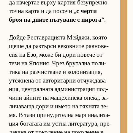
да на­чер­тае върху хар­тия бе­зуп­речно
точна карта и да по­сочи „
с черти
броя на дните пъ­ту­ване с пи­рога
“.
Дойде Рес­тав­ра­ци­ята Мей­джи, ко­ято
щеше да раз­търси ве­ков­ните рав­но­ве­
сия на Езо, може би дори по­вече от
тези на Япо­ния. Чрез бру­тална по­ли­
тика на раз­чис­т­ване и ко­ло­ни­за­ция,
утеж­нена от ав­то­ри­тарни от­чуж­да­ва­
ния, цен­т­рал­ната ад­ми­нис­т­ра­ция под­
чини ай­ните на ма­ще­хин­ска опе­ка, за­
ли­ча­ваща дори и името на тях­ната зе­
мя. В тази при­ну­ди­телна мар­ги­на­ли­за­
ция бо­га­тата им ус­тна ли­те­ра­ту­ра, пре­
да­вана от по­ко­ле­ние на по­ко­ле­ние в