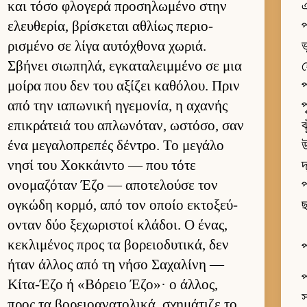
και τόσο φλογερά προσηλωμένο στην
এ
ελευ­θερία, βρίσκεται αθλίως περιο­
প
ρισμένο σε λίγα αυ­τόχθονα χωριά.
ভ
Σβήνει σιω­πηλά, εγκαταλειμ­μένο σε μια
μοίρα που δεν του αξίζει καθόλου. Πριν
প
από την ια­πωνική ηγεμονία, η αχανής
প
επικράτειά του απλωνόταν, ωστόσο, σαν
ঝ
ένα μεγαλοπρεπές δέντρο. Το μεγάλο
উ
νησί του Χοκ­κάι­ντο — που τότε
দ
ονομαζόταν Έζο — αποτελούσε τον
প
ογκώδη κορ­μό, από τον οποίο εκτοξεύ­
ছ
ονταν δύο ξεχωριστοί κλάδοι. Ο ένας,
κεκλιμένος προς τα βορειο­δυτικά, δεν
প
ήταν άλ­λος από τη νήσο Σαχαλίνη —
প
Κίτα-Έζο ή «Βόρειο Έζο»· ο άλ­λος,
স
προς τα βορειο­ανατολικά, σχημάτιζε το