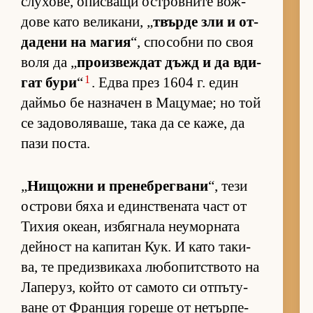
слу­хо­ве, опис­ващи ос­т­ров­ните вож­
дове като ве­ли­ка­ни, „
твърде зли и от­
да­дени на ма­гия
“, спо­собни по своя
воля да „
про­из­веж­дат дъжд и да вди­
1
гат бури
“
. Едва през 1604 г. един
дай­мьо бе наз­на­чен в Ма­цу­мае; но той
се за­до­во­ля­ва­ше, така да се ка­же, да
пази пос­та.
„
Ни­щожни и пре­неб­рег­вани
“, тези
ос­т­рови бяха и един­с­т­ве­ната част от
Ти­хия оке­ан, из­бяг­нала не­у­мор­ната
дей­ност на ка­пи­тан Кук. И като та­ки­
ва, те пре­диз­ви­каха лю­бо­пит­с­твото на
Ла­пе­руз, който от са­мото си от­пъ­ту­
ване от Фран­ция го­реше от не­тър­пе­