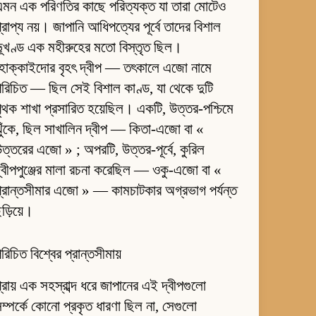
মন এক পরিণতির কাছে পরিত্যক্ত যা তারা মোটেও
্রাপ্য নয়। জাপানি আধিপত্যের পূর্বে তাদের বিশাল
ূখণ্ড এক মহীরুহের মতো বিস্তৃত ছিল।
হোক্কাইদোর বৃহৎ দ্বীপ — তৎকালে এজো নামে
রিচিত — ছিল সেই বিশাল কাণ্ড, যা থেকে দুটি
ৃথক শাখা প্রসারিত হয়েছিল। একটি, উত্তর-পশ্চিমে
ুঁকে, ছিল সাখালিন দ্বীপ — কিতা-এজো বা «
ত্তরের এজো » ; অপরটি, উত্তর-পূর্বে, কুরিল
্বীপপুঞ্জের মালা রচনা করেছিল — ওকু-এজো বা «
্রান্তসীমার এজো » — কামচাটকার অগ্রভাগ পর্যন্ত
ড়িয়ে।
রিচিত বিশ্বের প্রান্তসীমায়
্রায় এক সহস্রাব্দ ধরে জাপানের এই দ্বীপগুলো
ম্পর্কে কোনো প্রকৃত ধারণা ছিল না, সেগুলো