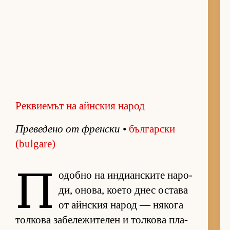
Реквиемът на айнския народ
Пре­ве­дено от френ­ски
•
бъл­гар­ски
(bulgare)
П
о­добно на ин­ди­ан­с­ките на­ро­
ди, оно­ва, ко­ето днес ос­тава
от айн­с­кия на­род — ня­кога
тол­кова за­бе­ле­жи­те­лен и тол­кова пла­