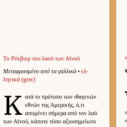
Το Ρέκβιεμ του λαού των Αϊνού
Μεταφρασμένο από τα γαλ­λικά
•
ελ­
ফ
ληνικά (grec)
Κ
ατά το πρότυπο των ιθαγενών
εθνών της Αμερικής, ό,τι
απομένει σήμερα από τον λαό
অ
των Αϊνού, κάποτε τόσο αξιο­σημεί­ωτο
অ