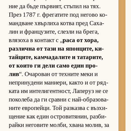
ние да бъде пър­ви­ят, стъ­пил на тях.
През 1787 г. фре­га­тите под не­гово ко­
ман­д­ване хвър­лиха котва пред Са­ха­
лин и фран­цу­зи­те, слезли на бре­га,
вля­зоха в кон­такт с „
раса от хо­ра,
раз­лична от тази на япон­ци­те, ки­
тай­ци­те, кам­ча­да­лите и та­та­ри­те,
от ко­ито ги дели само един про­
лив
“. Оча­ро­ван от тех­ните меки и
неп­ри­ну­дени ма­ни­е­ри, както и от ряд­
ката им ин­те­ли­ген­т­ност, Ла­пе­руз не се
по­ко­леба да ги сравни с най-об­ра­зо­ва­
ните ев­ро­пей­ци. Той раз­казва с въз­хи­
ще­ние как един ос­т­ро­ви­тя­нин, раз­би­
райки не­го­вите мол­би, хвана мо­лив, за