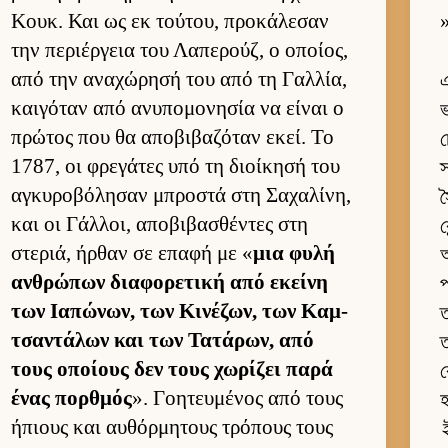
Κουκ. Και ως εκ τού­του, προκάλεσαν
»
την περιέρ­γεια του Λαπερούζ, ο οποί­ος,
από την αναχώρησή του από τη Γαλ­λία,
এ
και­γόταν από ανυπομονησία να εί­ναι ο
ভ
πρώτος που θα αποβιβαζόταν εκεί. Το
চ
1787, οι φρεγάτες υπό τη διοί­κησή του
স
αγκυροβόλησαν μπροστά στη Σαχαλίνη,
স
και οι Γάλ­λοι, αποβιβασθέντες στη
ক
στεριά, ήρ­θαν σε επαφή με «
μια φυλή
অ
αν­θρώπων δια­φορετική από εκείνη
প
των Ια­πώνων, των Κινέζων, των Καμ­
ত
τσαντάλων και των Τατάρων, από
ত
τους οποί­ους δεν τους χωρίζει παρά
ক
ένας πορ­θμός
». Γοη­τευ­μένος από τους
হ
ήπιους και αυ­θόρ­μητους τρόπους τους