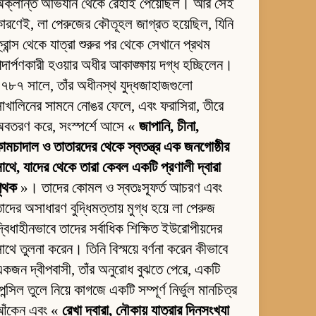
অক্লান্ত অভিযান থেকে রেহাই পেয়েছিল। আর সেই
ারণেই, লা পেরুজের কৌতূহল জাগ্রত হয়েছিল, যিনি
্রান্স থেকে যাত্রা শুরুর পর থেকে সেখানে প্রথম
দার্পণকারী হওয়ার অধীর আকাঙ্ক্ষায় দগ্ধ হচ্ছিলেন।
৭৮৭ সালে, তাঁর অধীনস্থ যুদ্ধজাহাজগুলো
াখালিনের সামনে নোঙর ফেলে, এবং ফরাসিরা, তীরে
অবতরণ করে, সংস্পর্শে আসে «
জাপানি, চীনা,
ামচাদাল ও তাতারদের থেকে স্বতন্ত্র এক জনগোষ্ঠীর
াথে, যাদের থেকে তারা কেবল একটি প্রণালী দ্বারা
পৃথক
»। তাদের কোমল ও স্বতঃস্ফূর্ত আচরণ এবং
াদের অসাধারণ বুদ্ধিমত্তায় মুগ্ধ হয়ে লা পেরুজ
্বিধাহীনভাবে তাদের সর্বাধিক শিক্ষিত ইউরোপীয়দের
াথে তুলনা করেন। তিনি বিস্ময়ে বর্ণনা করেন কীভাবে
কজন দ্বীপবাসী, তাঁর অনুরোধ বুঝতে পেরে, একটি
েন্সিল তুলে নিয়ে কাগজে একটি সম্পূর্ণ নির্ভুল মানচিত্র
আঁকেন এবং «
রেখা দ্বারা, নৌকায় যাত্রার দিনসংখ্যা