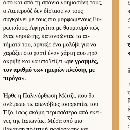
όσο και από τη σπάνια νοη­μοσύνη τους,
গ
ο Λαπερούζ δεν δίστασε να τους
ব
συγκρίνει με τους πιο μορ­φωμένους Ευ­
জ
ρωπαί­ους. Αφηγεί­ται με θαυ­μασμό πώς
ένας νησιώτης, κατανοώντας τα αι­
τήματά του, άρ­παξε ένα μολύβι για να
ত
χαράξει στο χαρτί έναν χάρτη αυ­στηρά
ακριβή και να υποδεί­ξει «
με γραμ­μές,
τον αριθμό των ημερών πλεύ­σης με
চ
πιρόγα
».
এ
ত
Ήρθε η Παλινόρ­θωση Μέιτζι, που θα
ব
ανέτρεπε τις αιω­νόβιες ισορ­ροπίες του
ব
Έζο, ίσως ακόμη περισ­σότερο από εκεί­
ত
νες της Ια­πωνίας. Μέσα από μια
দ
βάναυση πολιτική εκ­χέρ­σωσης και