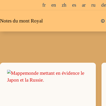
Passer
fr
en
zh
es
ar
ru
de
au
contenu
Notes du mont Royal