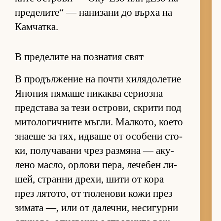
пре­де­ли­те“ — на­ни­зани до върха на
Кам­чат­ка.
В пределите на познатия свят
В про­дъл­же­ние на почти хи­ля­до­ле­тие
Япо­ния ня­маше ни­каква се­ри­озна
пред­с­тава за тези ос­т­ро­ви, скрити под
ми­то­ло­гич­ните мъг­ли. Мал­ко­то, ко­ето
зна­еше за тях, ид­ваше от осо­бени сто­
ки, по­лу­ча­вани чрез раз­мяна — аку­
лено мас­ло, ор­лови пе­ра, ле­че­бен ли­
шей, странни дре­хи, шити от кора
през ля­то­то, от тю­ле­нови кожи през
зи­мата —, или от да­леч­ни, не­си­гурни