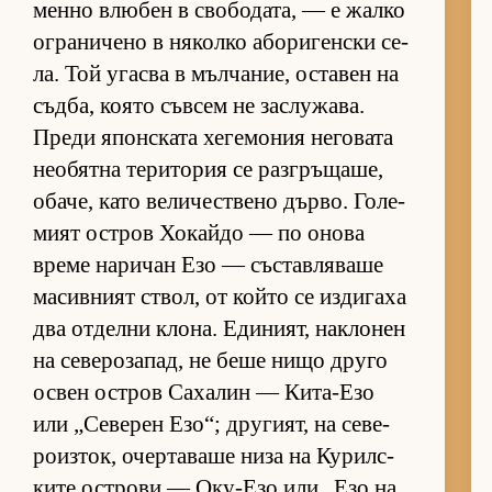
менно влю­бен в сво­бо­да­та, — е жалко
ог­ра­ни­чено в ня­колко або­ри­ген­ски се­
ла. Той угасва в мъл­ча­ние, ос­та­вен на
съд­ба, ко­ято съв­сем не зас­лу­жа­ва.
Преди япон­с­ката хе­ге­мо­ния не­го­вата
не­о­бятна те­ри­то­рия се раз­г­ръ­ща­ше,
оба­че, като ве­ли­чес­т­вено дър­во. Го­ле­
мият ос­т­ров Хо­кайдо — по онова
време на­ри­чан Езо — със­тав­ля­ваше
ма­сив­ният ствол, от който се из­ди­гаха
два от­делни кло­на. Еди­ни­ят, нак­ло­нен
на се­ве­ро­за­пад, не беше нищо друго
ос­вен ос­т­ров Са­ха­лин — Ки­та-Езо
или „Се­ве­рен Езо“; дру­ги­ят, на се­ве­
ро­из­ток, очер­та­ваше низа на Ку­рил­с­
ките ос­т­рови — Оку-Езо или „Езо на