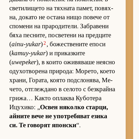
све­ти­ли­щето на тях­ната па­мет, по­вях­
на, до­като не ос­тана нищо по­вече от
спо­мени на пра­ро­ди­те­ли. Заб­ра­вени
бяха пес­ни­те, пос­ве­тени на пред­ците
2
(
ainu-yukar
)
, бо­жес­т­ве­ните епоси
(
kamuy-yukar
) и при­каз­ките
(
uwepeker
), в ко­ито ожи­вя­ваше не­ясно
оду­хот­во­рена при­ро­да: Мо­ре­то, ко­ето
хра­ни, Го­ра­та, ко­ято под­с­ло­ня­ва, Ме­
че­то, от­г­леж­дано в се­лото с без­к­райна
гри­жа… Както оп­лаква Ку­бо­тера
Ицу­хи­ко: „
Ос­вен ня­колко стар­ци,
ай­ните вече не упот­ре­бя­ват езика
си. Те го­во­рят япон­ски
“.