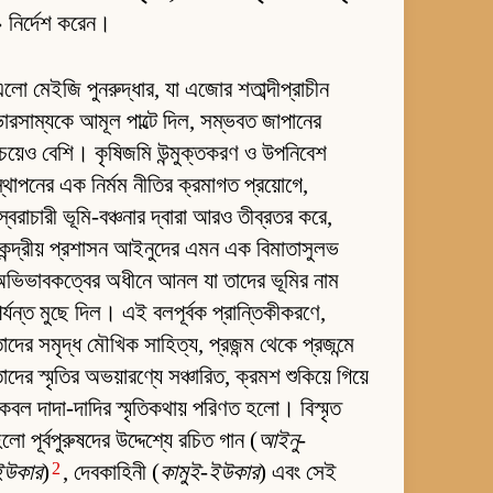
 নির্দেশ করেন।
লো মেইজি পুনরুদ্ধার, যা এজোর শতাব্দীপ্রাচীন
ারসাম্যকে আমূল পাল্টে দিল, সম্ভবত জাপানের
েয়েও বেশি। কৃষিজমি উন্মুক্তকরণ ও উপনিবেশ
্থাপনের এক নির্মম নীতির ক্রমাগত প্রয়োগে,
্বৈরাচারী ভূমি-বঞ্চনার দ্বারা আরও তীব্রতর করে,
েন্দ্রীয় প্রশাসন আইনুদের এমন এক বিমাতাসুলভ
ভিভাবকত্বের অধীনে আনল যা তাদের ভূমির নাম
র্যন্ত মুছে দিল। এই বলপূর্বক প্রান্তিকীকরণে,
াদের সমৃদ্ধ মৌখিক সাহিত্য, প্রজন্ম থেকে প্রজন্মে
াদের স্মৃতির অভয়ারণ্যে সঞ্চারিত, ক্রমশ শুকিয়ে গিয়ে
েবল দাদা-দাদির স্মৃতিকথায় পরিণত হলো। বিস্মৃত
লো পূর্বপুরুষদের উদ্দেশ্যে রচিত গান (
আইনু-
2
ইউকার
)
, দেবকাহিনী (
কামুই-ইউকার
) এবং সেই