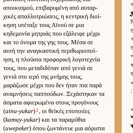
অ
αποι­κισμού, επιβαρυμένη από αυ­ταρ­
ব
χικές απαλ­λοτριώσεις, η κεντρική διοί­
হ
κηση υπέταξε τους Αϊνού σε μια
ত
κηδεμονία μητριάς που εξάλειφε μέχρι
και το όνομα της γης τους. Μέσα σε
ত
αυτή την αναγκαστική περιθωριο­ποί­
প
ηση, η πλού­σια προφορική λογοτεχνία
ধ
τους, που μεταδιδόταν από γενιά σε
ভ
γενιά στο ιερό της μνήμης τους,
»
μαράζωσε μέχρι που δεν ήταν πια παρά
:
αναμνήσεις παπ­πού­δων. Ξεχάστηκαν τα
άσματα αφιε­ρωμένα στους προγόνους
2
(
ainu-yukar
)
, οι θεϊκές εποποι­ίες
শ
(
kamuy-yukar
) και τα παραμύθια
ক
(
uwepeker
) όπου ζωντάνευε μια αόριστα