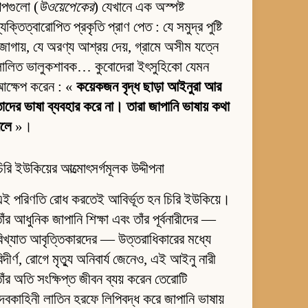
ল্পগুলো (
উওয়েপেকের
) যেখানে এক অস্পষ্ট
্যক্তিত্বারোপিত প্রকৃতি প্রাণ পেত : যে সমুদ্র পুষ্টি
োগায়, যে অরণ্য আশ্রয় দেয়, গ্রামে অসীম যত্নে
লালিত ভালুকশাবক… কুবোদেরা ইৎসুহিকো যেমন
আক্ষেপ করেন : «
কয়েকজন বৃদ্ধ ছাড়া আইনুরা আর
াদের ভাষা ব্যবহার করে না। তারা জাপানি ভাষায় কথা
বলে
»।
িরি ইউকিয়ের আত্মোৎসর্গমূলক উদ্দীপনা
ই পরিণতি রোধ করতেই আবির্ভূত হন চিরি ইউকিয়ে।
াঁর আধুনিক জাপানি শিক্ষা এবং তাঁর পূর্বনারীদের —
িখ্যাত আবৃত্তিকারদের — উত্তরাধিকারের মধ্যে
িদীর্ণ, রোগে মৃত্যু অনিবার্য জেনেও, এই আইনু নারী
াঁর অতি সংক্ষিপ্ত জীবন ব্যয় করেন তেরোটি
েবকাহিনী লাতিন হরফে লিপিবদ্ধ করে জাপানি ভাষায়