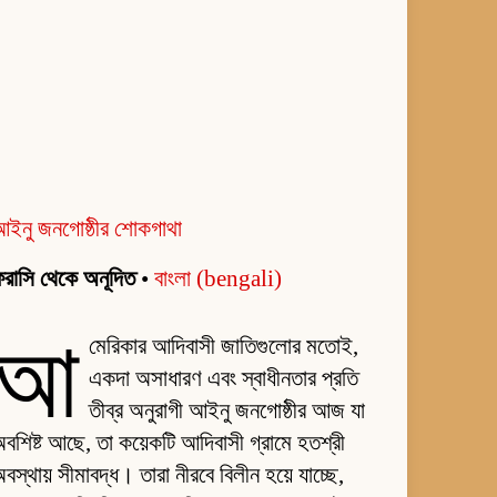
আইনু জনগোষ্ঠীর শোকগাথা
রাসি থেকে অনূদিত
•
বাংলা (bengali)
আ
মেরিকার আদিবাসী জাতিগুলোর মতোই,
একদা অসাধারণ এবং স্বাধীনতার প্রতি
তীব্র অনুরাগী আইনু জনগোষ্ঠীর আজ যা
বশিষ্ট আছে, তা কয়েকটি আদিবাসী গ্রামে হতশ্রী
বস্থায় সীমাবদ্ধ। তারা নীরবে বিলীন হয়ে যাচ্ছে,