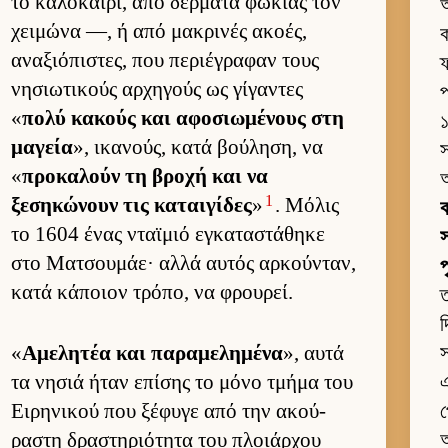
το καλοκαί­ρι, από δέρ­ματα φώκιας τον
χει­μώνα —, ή από μακρινές ακοές,
ক
αναξιόπιστες, που περιέγραφαν τους
ফ
νησιω­τικούς αρ­χηγούς ως γίγαντες
প
«
πολύ κακούς και αφοσιω­μένους στη
১
μαγεία
», ικανούς, κατά βού­ληση, να
স
«
προκαλούν τη βροχή και να
1
ξεσηκώνουν τις καται­γίδες
»
. Μόλις
ক
το 1604 ένας νταϊμιό εγκαταστάθηκε
স
στο Ματσου­μάε· αλλά αυ­τός αρ­κού­νταν,
κατά κάποιον τρόπο, να φρου­ρεί.
ত
দ
«
Αμελητέα και παραμελημένα
», αυτά
স
τα νησιά ήταν επίσης το μόνο τμήμα του
এ
Ει­ρηνικού που ξέφυγε από την ακού­
প
ραστη δραστηριότητα του πλοιάρ­χου