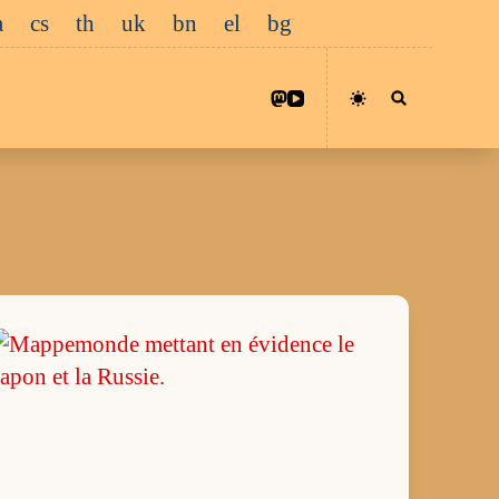
a
cs
th
uk
bn
el
bg