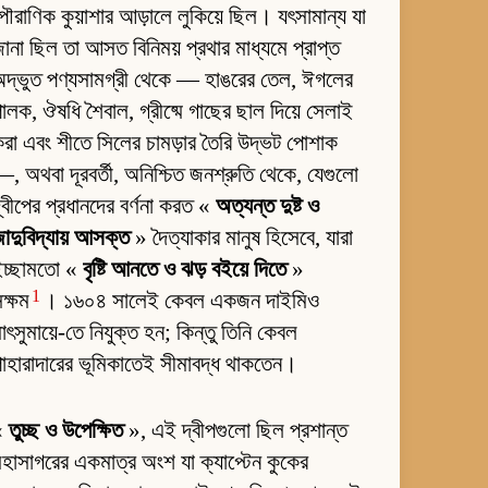
ৌরাণিক কুয়াশার আড়ালে লুকিয়ে ছিল। যৎসামান্য যা
ানা ছিল তা আসত বিনিময় প্রথার মাধ্যমে প্রাপ্ত
দ্ভুত পণ্যসামগ্রী থেকে — হাঙরের তেল, ঈগলের
ালক, ঔষধি শৈবাল, গ্রীষ্মে গাছের ছাল দিয়ে সেলাই
রা এবং শীতে সিলের চামড়ার তৈরি উদ্ভট পোশাক
, অথবা দূরবর্তী, অনিশ্চিত জনশ্রুতি থেকে, যেগুলো
্বীপের প্রধানদের বর্ণনা করত «
অত্যন্ত দুষ্ট ও
াদুবিদ্যায় আসক্ত
» দৈত্যাকার মানুষ হিসেবে, যারা
ইচ্ছামতো «
বৃষ্টি আনতে ও ঝড় বইয়ে দিতে
»
1
ক্ষম
। ১৬০৪ সালেই কেবল একজন দাইমিও
াৎসুমায়ে-তে নিযুক্ত হন; কিন্তু তিনি কেবল
াহারাদারের ভূমিকাতেই সীমাবদ্ধ থাকতেন।
«
তুচ্ছ ও উপেক্ষিত
», এই দ্বীপগুলো ছিল প্রশান্ত
হাসাগরের একমাত্র অংশ যা ক্যাপ্টেন কুকের