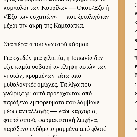
প
κομπολόι των Κου­ρίλων — Όκου-Έζο ή
জ
«Έζο των εσχατιών» — που ξετυλιγόταν
অ
μέχρι την άκρη της Καμ­τσάτ­κα.
প
ক
Στα πέρατα του γνωστού κόσμου
—
Για σχεδόν μια χιλιε­τία, η Ια­πωνία δεν
দ
είχε καμία σοβαρή αντίληψη αυ­τών των
জ
νησιών, κρυμ­μένων κάτω από
μυθολογικές ομίχλες. Τα λίγα που
স
γνώριζε γι’ αυτά προέρ­χονταν από
ম
παράξενα εμπορεύ­ματα που λάμ­βανε
প
μέσω ανταλ­λαγής — λάδι καρ­χαρία,
φτερά αετού, φαρ­μακευ­τική λει­χήνα,
παράξενα εν­δύματα ραμ­μένα από φλοιό
ম