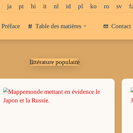
ja
pt
hi
it
nl
id
pl
ko
ro
sv
f
Préface
Table des matières
Contact
littérature populaire