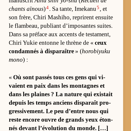
ma­nus­crit
Ainu shin’yô-shû
(
Re­cueil de
4
5
chants aï­nous
)
. Sa tan­te, Ime­kanu
, et
son frè­re, Chiri Ma­shi­ho, re­prirent en­suite
le flam­beau, pu­bliant d’im­po­santes suites.
Dans sa pré­face aux ac­cents de tes­ta­ment,
Chiri Yu­kie en­tonne le thrène de «
ceux
condam­nés à dis­pa­raître
» (
ho­ro­biyuku
mono
) :
«
Où sont pas­sés tous ces gens qui vi­
vaient en paix dans les mon­tagnes et
dans les plaines ? La na­ture qui exis­tait
de­puis les temps an­ciens dis­pa­raît pro­
gres­si­ve­ment. Le peu d’entre nous qui
reste en­core ouvre de grands yeux éton­
nés de­vant l’évo­lu­tion du monde. […]