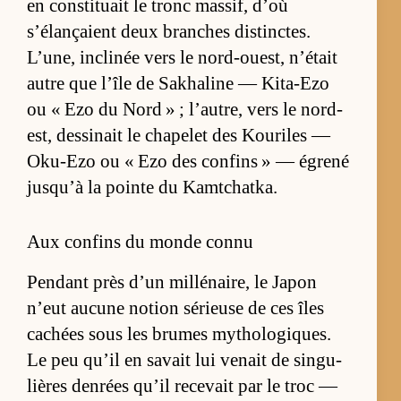
en consti­tuait le tronc mas­sif, d’où
s’élançaient deux branches dis­tinctes.
L’une, in­cli­née vers le nord-ouest, n’était
autre que l’île de Sa­kha­line — Ki­ta-Ezo
ou « Ezo du Nord » ; l’au­tre, vers le nord-
est, des­si­nait le cha­pe­let des Kou­riles —
Oku-Ezo ou « Ezo des confins » — égrené
jusqu’à la pointe du Kamt­chat­ka.
Aux confins du monde connu
Pen­dant près d’un mil­lé­nai­re, le Ja­pon
n’eut au­cune no­tion sé­rieuse de ces îles
ca­chées sous les brumes my­tho­lo­giques.
Le peu qu’il en sa­vait lui ve­nait de sin­gu­
lières den­rées qu’il re­ce­vait par le troc —