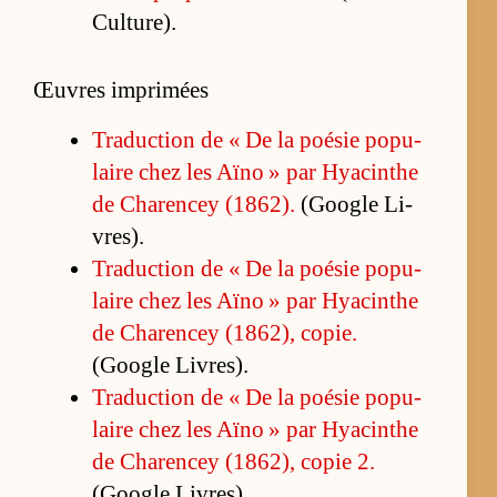
Cultu­re).
Œuvres imprimées
Tra­duc­tion de « De la poé­sie po­pu­
laire chez les Aïno » par Hya­cinthe
de Cha­ren­cey (1862).
(Google Li­
vres).
Tra­duc­tion de « De la poé­sie po­pu­
laire chez les Aïno » par Hya­cinthe
de Cha­ren­cey (1862), co­pie.
(Google Li­vres).
Tra­duc­tion de « De la poé­sie po­pu­
laire chez les Aïno » par Hya­cinthe
de Cha­ren­cey (1862), co­pie 2.
(Google Li­vres).