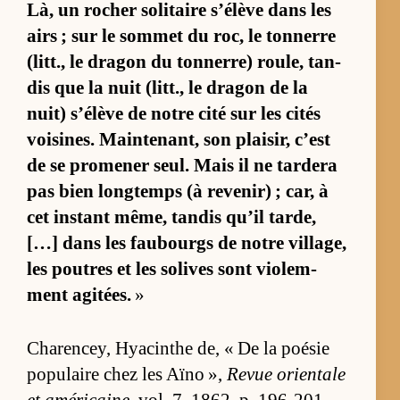
Là, un ro­cher so­li­taire s’élève dans les
airs ; sur le som­met du roc, le ton­nerre
(litt., le dra­gon du ton­ner­re) rou­le, tan­
dis que la nuit (litt., le dra­gon de la
nuit) s’élève de notre cité sur les ci­tés
voi­sines. Main­te­nant, son plai­sir, c’est
de se pro­me­ner seul. Mais il ne tar­dera
pas bien long­temps (à re­ve­nir) ; car, à
cet ins­tant mê­me, tan­dis qu’il tar­de,
[…] dans les fau­bourgs de notre vil­la­ge,
les poutres et les so­lives sont vio­lem­
ment agi­tées.
»
Cha­ren­cey, Hya­cinthe de, « De la poé­sie
po­pu­laire chez les Aïno »,
Re­vue orien­tale