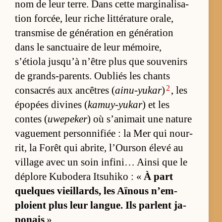
nom de leur terre. Dans cette mar­gi­na­li­sa­
tion for­cée, leur riche lit­té­ra­ture ora­le,
trans­mise de gé­né­ra­tion en gé­né­ra­tion
dans le sanc­tuaire de leur mé­moi­re,
s’étiola jusqu’à n’être plus que sou­ve­nirs
de grands-pa­rents. Ou­bliés les chants
2
consa­crés aux an­cêtres (
ainu-yukar
)
, les
épo­pées di­vines (
kamuy-yukar
) et les
contes (
uwepeker
) où s’ani­mait une na­ture
va­gue­ment per­son­ni­fiée : la Mer qui nour­
rit, la Fo­rêt qui abri­te, l’Our­son élevé au
vil­lage avec un soin in­fi­ni… Ainsi que le
dé­plore Ku­bo­dera It­su­hiko : «
À part
quelques vieillards, les Aï­nous n’em­
ploient plus leur langue. Ils parlent ja­
po­nais
».