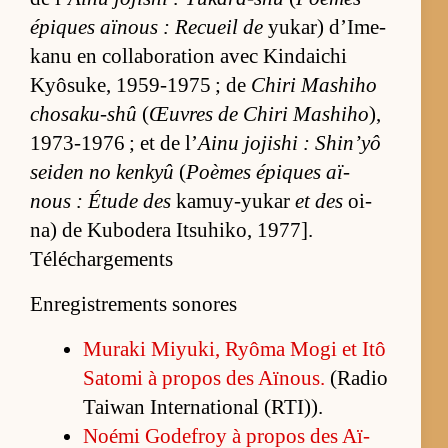
épiques aï­nous : Re­cueil de
yu­kar) d’Ime­
kanu en col­la­bo­ra­tion avec Kin­dai­chi
Kyô­su­ke, 1959-1975 ; de
Chiri Ma­shiho
cho­sa­ku-shû
(
Œuvres de Chiri Ma­shiho
),
1973-1976 ; et de l’
Ainu joji­shi : Shin’yô
sei­den no ken­kyû
(
Poèmes épiques aï­
nous : Étude des
ka­muy-yu­kar
et des
oi­
na) de Ku­bo­dera It­su­hi­ko, 1977].
Téléchargements
Enregistrements sonores
Mu­raki Miyu­ki, Ryôma Mogi et Itô
Sa­tomi à pro­pos des Aï­nous.
(Ra­dio
Tai­wan In­ter­na­tio­nal (R­TI)).
Noémi Go­de­froy à pro­pos des Aï­