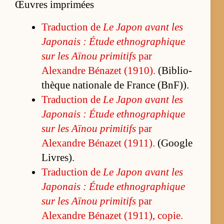
Œuvres imprimées
Tra­duc­tion de
Le Ja­pon avant les
Ja­po­nais : Étude eth­no­gra­phique
sur les Aï­nou pri­mi­tifs
par
Alexandre Bé­na­zet (1910).
(Bi­blio­
thèque na­tio­nale de France (BnF)).
Tra­duc­tion de
Le Ja­pon avant les
Ja­po­nais : Étude eth­no­gra­phique
sur les Aï­nou pri­mi­tifs
par
Alexandre Bé­na­zet (1911).
(Google
Li­vres).
Tra­duc­tion de
Le Ja­pon avant les
Ja­po­nais : Étude eth­no­gra­phique
sur les Aï­nou pri­mi­tifs
par
Alexandre Bé­na­zet (1911), co­pie.