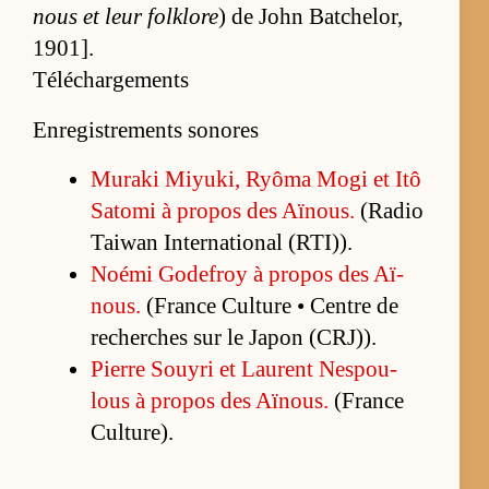
nous et leur folk­lore
) de John Bat­che­lor,
1901].
Téléchargements
Enregistrements sonores
Mu­raki Miyu­ki, Ryôma Mogi et Itô
Sa­tomi à pro­pos des Aï­nous.
(Ra­dio
Tai­wan In­ter­na­tio­nal (R­TI)).
Noémi Go­de­froy à pro­pos des Aï­
nous.
(France Culture • Centre de
re­cherches sur le Ja­pon (CRJ)).
Pierre Souyri et Laurent Nes­pou­
lous à pro­pos des Aï­nous.
(France
Cultu­re).