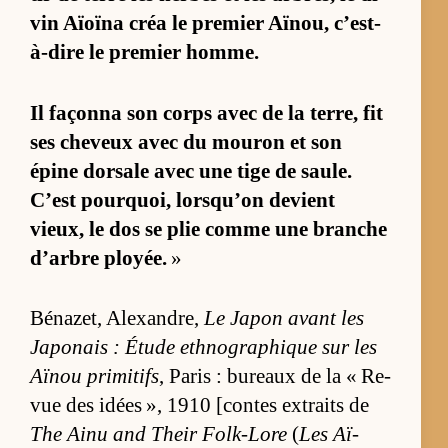
vin Aïoïna créa le pre­mier Aï­nou, c’est-
à-dire le pre­mier homme.
Il façonna son corps avec de la ter­re, fit
ses che­veux avec du mou­ron et son
épine dor­sale avec une tige de saule.
C’est pourquoi, lorsqu’on de­vient
vieux, le dos se plie comme une branche
d’arbre ployée.
»
Bé­na­zet, Alexan­dre,
Le Ja­pon avant les
Ja­po­nais : Étude eth­no­gra­phique sur les
Aï­nou pri­mi­tifs
, Pa­ris : bu­reaux de la « Re­
vue des idées », 1910 [contes ex­traits de
The Ainu and Their Folk-Lore
(
Les Aï­