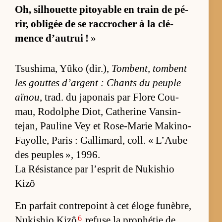
Oh, sil­houette pi­toyable en train de pé­
rir, obli­gée de se rac­cro­cher à la clé­
mence d’au­trui !
»
Tsu­shi­ma, Yûko (dir.),
Tom­bent, tombent
les gouttes d’ar­gent : Chants du peuple
aï­nou
, trad. du ja­po­nais par Flore Cou­
mau, Ro­dolphe Diot, Ca­the­rine Van­sin­
tejan, Pau­line Vey et Rose-Ma­rie Ma­ki­no-
Fayol­le, Pa­ris : Gal­li­mard, coll. « L’Aube
des peuples », 1996.
La Résistance par l’esprit de Nukishio
Kizô
En par­fait contre­point à cet éloge fu­nè­bre,
6
Nu­ki­shio Kizô
re­fuse la pro­phé­tie de