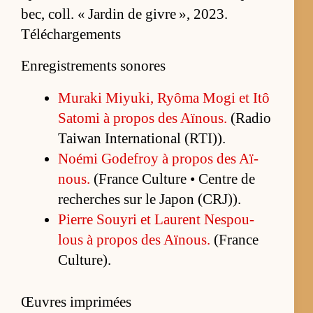
bec, coll. « Jar­din de givre », 2023.
Téléchargements
Enregistrements sonores
Mu­raki Miyu­ki, Ryôma Mogi et Itô
Sa­tomi à pro­pos des Aï­nous.
(Ra­dio
Tai­wan In­ter­na­tio­nal (R­TI)).
Noémi Go­de­froy à pro­pos des Aï­
nous.
(France Culture • Centre de
re­cherches sur le Ja­pon (CRJ)).
Pierre Souyri et Laurent Nes­pou­
lous à pro­pos des Aï­nous.
(France
Cultu­re).
Œuvres imprimées