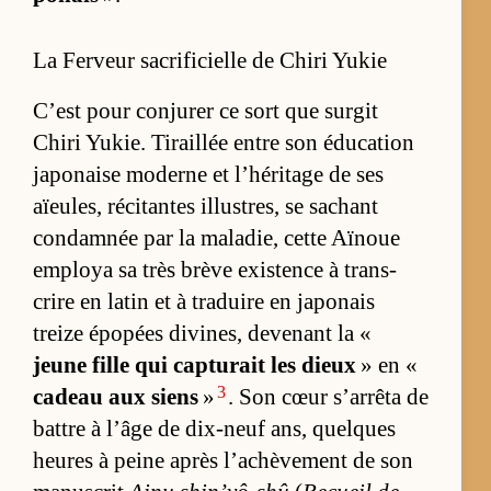
La Ferveur sacrificielle de Chiri Yukie
C’est pour conju­rer ce sort que sur­git
Chiri Yu­kie. Ti­raillée entre son édu­ca­tion
ja­po­naise mo­derne et l’­hé­ri­tage de ses
aïeu­les, ré­ci­tantes illus­tres, se sa­chant
condam­née par la ma­la­die, cette Aï­noue
em­ploya sa très brève exis­tence à trans­
crire en la­tin et à tra­duire en ja­po­nais
treize épo­pées di­vi­nes, de­ve­nant la «
jeune fille qui cap­tu­rait les dieux
» en «
3
ca­deau aux siens
»
. Son cœur s’ar­rêta de
battre à l’âge de dix-neuf ans, quelques
heures à peine après l’achè­ve­ment de son