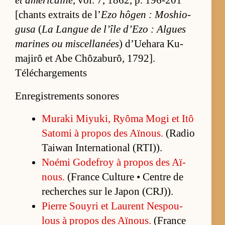
et amé­ri­caine
, vol. 7, 1862, p. 196-201
[chants ex­traits de l’
Ezo hô­gen : Mo­shio­
gusa
(
La Langue de l’île d’Ezo : Algues
ma­rines ou mis­cel­la­nées
) d’Ue­hara Ku­
majirô et Abe Chô­za­bu­rô, 1792].
Téléchargements
Enregistrements sonores
Mu­raki Miyu­ki, Ryôma Mogi et Itô
Sa­tomi à pro­pos des Aï­nous.
(Ra­dio
Tai­wan In­ter­na­tio­nal (R­TI)).
Noémi Go­de­froy à pro­pos des Aï­
nous.
(France Culture • Centre de
re­cherches sur le Ja­pon (CRJ)).
Pierre Souyri et Laurent Nes­pou­
lous à pro­pos des Aï­nous.
(France