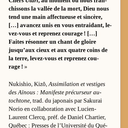
Chers
Utari
, au mo­ment où nous fran­
chis­sons la val­lée de la mort, Dieu nous
tend une main af­fec­tueuse et sin­cè­re,
[…] avan­cez unis en vous en­trai­dant, le­
vez-vous et re­pre­nez cou­rage ! […]
Faites ré­son­ner un chant de gloire
jusqu’aux cieux et aux quatre coins de
la ter­re, le­vez-vous et re­pre­nez cou­
rage !
»
Nu­ki­shio, Kizô,
As­si­mi­la­tion et ves­tiges
des Aï­nous : Ma­ni­feste pré­cur­seur au­
toch­tone
, trad. du ja­po­nais par Sa­ku­rai
No­rio en col­la­bo­ra­tion avec Lu­cien-
Laurent Clercq, préf. de Da­niel Char­tier,
Qué­bec : Presses de l’Uni­ver­sité du Qué­