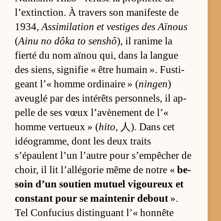
l’ex­tinc­tion. À tra­vers son ma­ni­feste de
1934,
As­si­mi­la­tion et ves­tiges des Aï­nous
(
Ainu no dôka to sen­shô
), il ra­nime la
fierté du nom aï­nou qui, dans la langue
des siens, si­gni­fie « être hu­main ». Fus­ti­
geant l’« homme or­di­naire » (
ningen
)
aveu­glé par des in­té­rêts per­son­nels, il ap­
pelle de ses vœux l’avè­ne­ment de l’«
homme ver­tueux » (
hito
, 人). Dans cet
idéo­gram­me, dont les deux traits
s’épaulent l’un l’autre pour s’em­pê­cher de
choir, il lit l’al­lé­go­rie même de notre «
be­
soin d’un sou­tien mu­tuel vi­gou­reux et
constant pour se main­te­nir de­bout
».
Tel Confu­cius dis­tin­guant l’« hon­nête