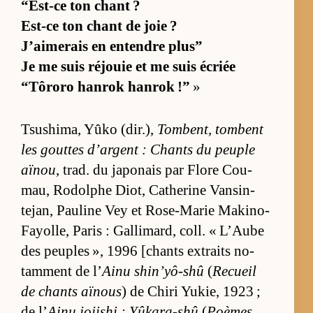
“Est-ce ton chant ?
Est-ce ton chant de joie ?
J’ai­me­rais en en­tendre plus”
Je me suis réjouie et me suis écriée
“Tô­roro han­rok han­rok !”
»
Tsu­shi­ma, Yûko (dir.),
Tom­bent, tombent
les gouttes d’ar­gent : Chants du peuple
aï­nou
, trad. du ja­po­nais par Flore Cou­
mau, Ro­dolphe Diot, Ca­the­rine Van­sin­
tejan, Pau­line Vey et Rose-Ma­rie Ma­ki­no-
Fayol­le, Pa­ris : Gal­li­mard, coll. « L’Aube
des peuples », 1996 [chants ex­traits no­
tam­ment de l’
Ainu shin’yô-shû
(
Re­cueil
de chants aï­nous
) de Chiri Yu­kie, 1923 ;
de l’
Ainu joji­shi : Yû­ka­ra-shû
(
Poèmes