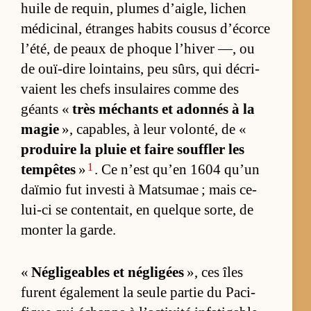
huile de requin, plumes d’ai­gle, li­chen
mé­di­ci­nal, étranges ha­bits cou­sus d’écorce
l’été, de peaux de phoque l’­hi­ver —, ou
de ouï-dire loin­tains, peu sûrs, qui dé­cri­
vaient les chefs in­su­laires comme des
géants «
très mé­chants et adon­nés à la
ma­gie
», ca­pa­bles, à leur vo­lon­té, de «
pro­duire la pluie et faire souf­fler les
1
tem­pêtes
»
. Ce n’est qu’en 1604 qu’un
daï­mio fut in­vesti à Mat­su­mae ; mais ce­
lui-ci se conten­tait, en quelque sor­te, de
mon­ter la garde.
«
Né­gli­geables et né­gli­gées
», ces îles
furent éga­le­ment la seule par­tie du Pa­ci­