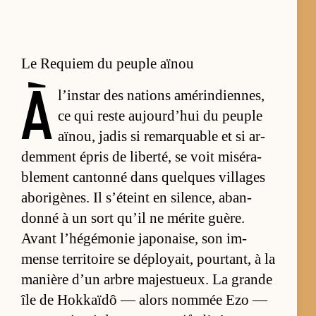
Le Requiem du peuple aïnou
À
l’ins­tar des na­tions amé­rin­dien­nes,
ce qui reste aujour­d’hui du peuple
aï­nou, ja­dis si re­marquable et si ar­
dem­ment épris de li­ber­té, se voit mi­sé­ra­
ble­ment can­tonné dans quelques vil­lages
abo­ri­gènes. Il s’éteint en si­len­ce, aban­
donné à un sort qu’il ne mé­rite guère.
Avant l’­hé­gé­mo­nie ja­po­nai­se, son im­
mense ter­ri­toire se dé­ployait, pour­tant, à la
ma­nière d’un arbre majes­tueux. La grande
île de Hok­kaïdô — alors nom­mée Ezo —