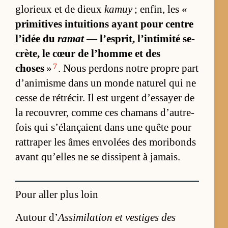
glo­rieux et de dieux
kamuy
; en­fin, les «
pri­mi­tives in­tui­tions ayant pour centre
l’idée du
ramat
— l’es­prit, l’in­ti­mité se­
crè­te, le cœur de l’­homme et des
7
choses
»
. Nous per­dons notre propre part
d’ani­misme dans un monde na­tu­rel qui ne
cesse de ré­tré­cir. Il est urgent d’es­sayer de
la re­cou­vrer, comme ces cha­mans d’au­tre­
fois qui s’élançaient dans une quête pour
rat­tra­per les âmes en­vo­lées des mo­ri­bonds
avant qu’elles ne se dis­sipent à ja­mais.
Pour aller plus loin
Autour d’
Assimilation et vestiges des