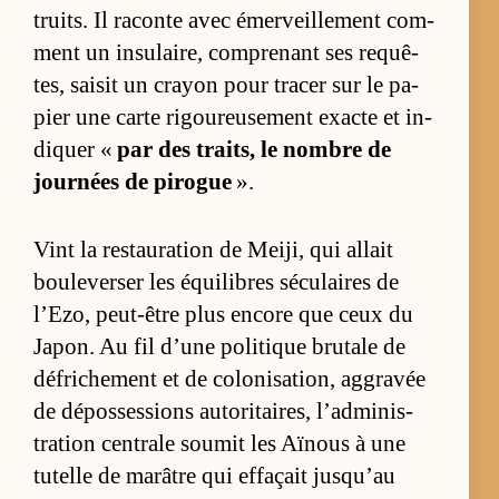
truits. Il ra­conte avec émer­veille­ment com­
ment un in­su­lai­re, com­pre­nant ses requê­
tes, sai­sit un crayon pour tra­cer sur le pa­
pier une carte ri­gou­reu­se­ment exacte et in­
diquer «
par des traits, le nombre de
jour­nées de pi­rogue
».
Vint la res­tau­ra­tion de Meiji, qui al­lait
bou­le­ver­ser les équi­libres sé­cu­laires de
l’Ezo, peut-être plus en­core que ceux du
Ja­pon. Au fil d’une po­li­tique bru­tale de
dé­fri­che­ment et de co­lo­ni­sa­tion, ag­gra­vée
de dé­pos­ses­sions au­to­ri­tai­res, l’ad­mi­nis­
tra­tion cen­trale sou­mit les Aï­nous à une
tu­telle de ma­râtre qui ef­façait jusqu’au