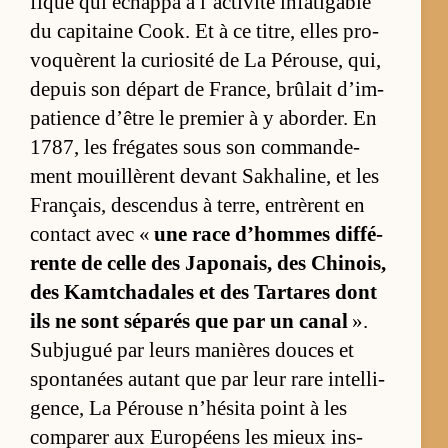
fique qui échappa à l’ac­ti­vité in­fa­ti­gable
du ca­pi­taine Co­ok. Et à ce ti­tre, elles pro­
voquèrent la cu­rio­sité de La Pé­rou­se, qui,
de­puis son dé­part de Fran­ce, brû­lait d’im­
pa­tience d’être le pre­mier à y abor­der. En
1787, les fré­gates sous son com­man­de­
ment mouillèrent de­vant Sa­kha­li­ne, et les
Français, des­cen­dus à ter­re, en­trèrent en
contact avec «
une race d’hommes dif­fé­
rente de celle des Ja­po­nais, des Chi­nois,
des Kamt­cha­dales et des Tar­tares dont
ils ne sont sé­pa­rés que par un ca­nal
».
Subju­gué par leurs ma­nières douces et
spon­ta­nées au­tant que par leur rare in­tel­li­
gen­ce, La Pé­rouse n’­hé­sita point à les
com­pa­rer aux Eu­ro­péens les mieux ins­