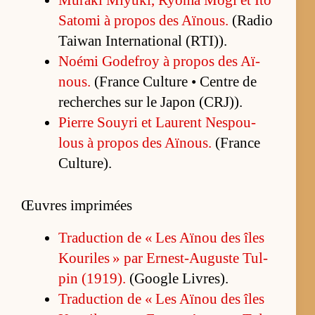
Sa­tomi à pro­pos des Aï­nous.
(Ra­dio
Tai­wan In­ter­na­tio­nal (R­TI)).
Noémi Go­de­froy à pro­pos des Aï­
nous.
(France Culture • Centre de
re­cherches sur le Ja­pon (CRJ)).
Pierre Souyri et Laurent Nes­pou­
lous à pro­pos des Aï­nous.
(France
Cultu­re).
Œuvres imprimées
Tra­duc­tion de « Les Aï­nou des îles
Kou­riles » par Er­nest-Au­guste Tul­
pin (1919).
(Google Li­vres).
Tra­duc­tion de « Les Aï­nou des îles