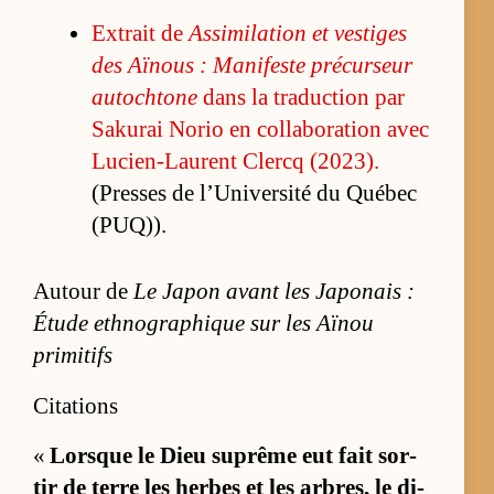
Ex­trait de
As­si­mi­la­tion et ves­tiges
des Aï­nous : Ma­ni­feste pré­cur­seur
au­toch­tone
dans la tra­duc­tion par
Sa­ku­rai No­rio en col­la­bo­ra­tion avec
Lu­cien-Laurent Clercq (2023).
(Presses de l’Uni­ver­sité du Qué­bec
(PUQ)).
Autour de
Le Japon avant les Japonais :
Étude ethnographique sur les Aïnou
primitifs
Citations
«
Lorsque le Dieu su­prême eut fait sor­
tir de terre les herbes et les ar­bres, le di­