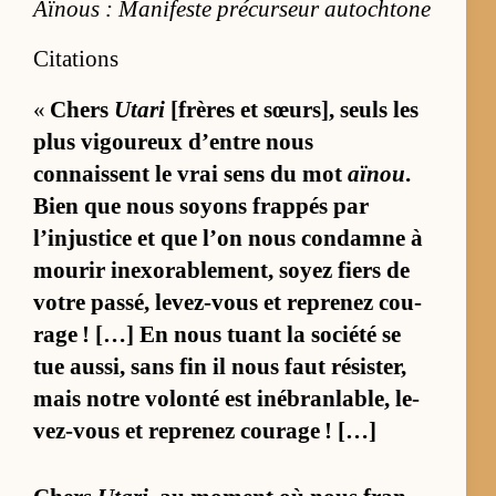
Aïnous : Manifeste précurseur autochtone
Citations
«
Chers
Utari
[frères et sœurs], seuls les
plus vi­gou­reux d’entre nous
connaissent le vrai sens du mot
aïnou
.
Bien que nous soyons frap­pés par
l’injus­tice et que l’on nous condamne à
mou­rir inexo­ra­ble­ment, soyez fiers de
votre pas­sé, le­vez-vous et re­pre­nez cou­
rage ! […] En nous tuant la so­ciété se
tue aus­si, sans fin il nous faut ré­sis­ter,
mais notre vo­lonté est in­ébran­la­ble, le­
vez-vous et re­pre­nez cou­rage ! […]