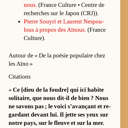
nous.
(France Culture • Centre de
re­cherches sur le Ja­pon (CRJ)).
Pierre Souyri et Laurent Nes­pou­
lous à pro­pos des Aï­nous.
(France
Cultu­re).
Autour de « De la poésie populaire chez
les Aïno »
Citations
«
Ce [dieu de la fou­dre] qui ici ha­bite
so­li­tai­re, que nous dit-il de bien ? Nous
ne sa­vons pas ; le voici s’avançant et re­
gar­dant de­vant lui. Il jette ses yeux sur
notre pays, sur le fleuve et sur la mer.