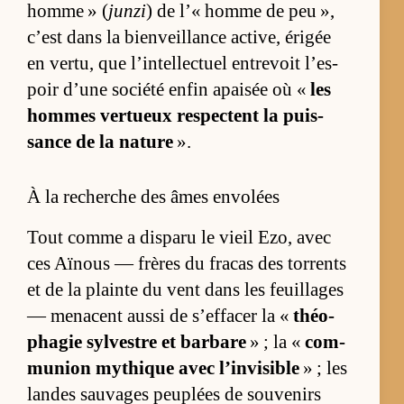
homme » (
junzi
) de l’« homme de peu »,
c’est dans la bien­veillance ac­ti­ve, éri­gée
en ver­tu, que l’in­tel­lec­tuel en­tre­voit l’es­
poir d’une so­ciété en­fin apai­sée où «
les
hommes ver­tueux res­pectent la puis­
sance de la na­ture
».
À la recherche des âmes envolées
Tout comme a dis­paru le vieil Ezo, avec
ces Aï­nous — frères du fra­cas des tor­rents
et de la plainte du vent dans les feuillages
— me­nacent aussi de s’ef­fa­cer la «
théo­
pha­gie syl­vestre et bar­bare
» ; la «
com­
mu­nion my­thique avec l’in­vi­sible
» ; les
landes sau­vages peu­plées de sou­ve­nirs