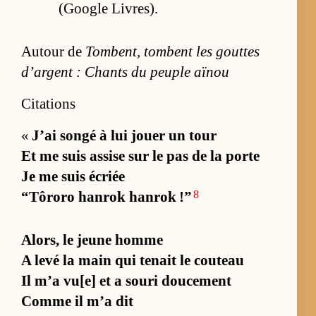
(Google Li­vres).
Autour de
Tombent, tombent les gouttes
d’argent : Chants du peuple aïnou
Citations
«
J’ai songé à lui jouer un tour
Et me suis as­sise sur le pas de la porte
Je me suis écriée
8
“Tô­roro han­rok han­rok !”
Alors, le jeune homme
A levé la main qui te­nait le cou­teau
Il m’a vu[e] et a souri dou­ce­ment
Comme il m’a dit