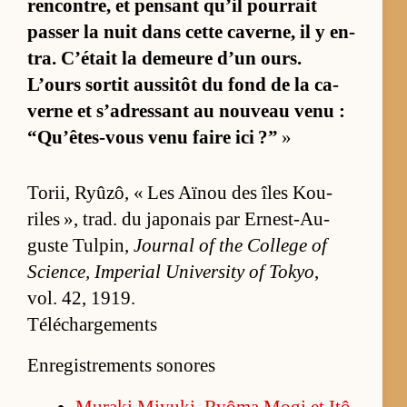
ren­con­tre, et pen­sant qu’il pour­rait
pas­ser la nuit dans cette ca­ver­ne, il y en­
tra. C’était la de­meure d’un ours.
L’ours sor­tit aus­si­tôt du fond de la ca­
verne et s’adres­sant au nou­veau venu :
“Qu’êtes-vous venu faire ici ?”
»
To­rii, Ryûzô, « Les Aï­nou des îles Kou­
riles », trad. du ja­po­nais par Er­nest-Au­
guste Tul­pin,
Jour­nal of the Col­lege of
Scien­ce, Im­pe­rial Uni­ver­sity of To­kyo
,
vol. 42, 1919.
Téléchargements
Enregistrements sonores
Mu­raki Miyu­ki, Ryôma Mogi et Itô