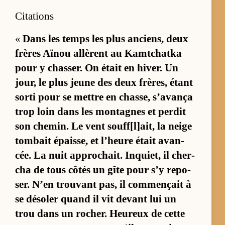
Citations
«
Dans les temps les plus an­ciens, deux
frères Aï­nou al­lèrent au Kamt­chatka
pour y chas­ser. On était en hi­ver. Un
jour, le plus jeune des deux frè­res, étant
sorti pour se mettre en chas­se, s’avança
trop loin dans les mon­tagnes et per­dit
son che­min. Le vent souff[l]ait, la neige
tom­bait épais­se, et l’­heure était avan­
cée. La nuit ap­pro­chait. Inquiet, il cher­
cha de tous cô­tés un gîte pour s’y re­po­
ser. N’en trou­vant pas, il com­mençait à
se dé­so­ler quand il vit de­vant lui un
trou dans un ro­cher. Heu­reux de cette