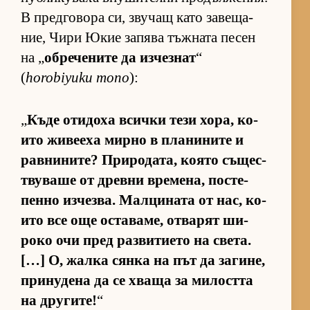
В пред­го­вора си, зву­чащ като за­ве­ща­
ние, Чири Юкие за­пява тъж­ната пе­сен
на „
об­ре­че­ните да из­чез­нат
“
(
horobiyuku mono
):
„
Къде оти­доха всички тези хо­ра, ко­
ито жи­ве­еха мирно в пла­ни­ните и
рав­ни­ни­те? При­ро­да­та, ко­ято съ­щес­
т­ву­ваше от древни вре­ме­на, пос­те­
пенно из­чез­ва. Мал­ци­ната от нас, ко­
ито все още ос­та­ва­ме, от­ва­рят ши­
роко очи пред раз­ви­ти­ето на све­та.
[…] О, жалка сянка на път да за­ги­не,
при­ну­дена да се хваща за ми­лостта
на дру­ги­те!
“