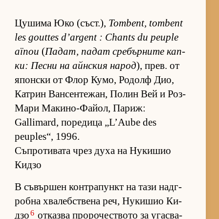
Цу­шима Юко (съст­.),
Tombent, tombent
les gouttes d’argent : Chants du peuple
aïnou
(
Па­дат, па­дат сре­бър­ните кап­
ки: Песни на айн­с­кия на­род
), прев. от
япон­ски от Флор Ку­мо, Ро­долф Дио,
Кат­рин Ван­сен­те­жан, По­лин Вей и Роз-
Мари Ма­ки­но-Фа­йол, Па­риж:
Gallimard, по­ре­дица „L’Aube des
peuples“, 1996.
Съпротивата чрез духа на Нукишио
Кидзо
В съ­вър­шен кон­т­ра­пункт на тази над­г­
робна хва­леб­с­т­вена реч, Ну­ки­шио Ки­
6
дзо
от­казва про­ро­чес­т­вото за угас­ва­