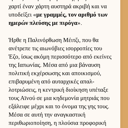
χαρτί έναν χάρτη αυ­στηρά ακριβή και να
υποδεί­ξει «
με γραμ­μές, τον αριθμό των
ημερών πλεύ­σης με πιρόγα
».
Ήρθε η Παλινόρ­θωση Μέιτζι, που θα
ανέτρεπε τις αιω­νόβιες ισορ­ροπίες του
Έζο, ίσως ακόμη περισ­σότερο από εκεί­νες
της Ια­πωνίας. Μέσα από μια βάναυση
πολιτική εκ­χέρ­σωσης και αποι­κισμού,
επιβαρυμένη από αυ­ταρ­χικές απαλ­
λοτριώσεις, η κεντρική διοί­κηση υπέταξε
τους Αϊνού σε μια κηδεμονία μητριάς που
εξάλειφε μέχρι και το όνομα της γης τους.
Μέσα σε αυτή την αναγκαστική
περιθωριο­ποί­ηση, η πλού­σια προφορική