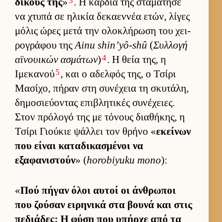
3
δικούς της
»
. Η καρ­διά της σταμάτησε
να χτυπά σε ηλικία δεκαεν­νέα ετών, λίγες
μόλις ώρες μετά την ολοκλήρωση του χει­
ρογράφου της
Ainu shin’yô-shû
(
Συλ­λογή
4
αϊνουι­κών ασμάτων
)
. Η θεία της, η
5
Ιμεκανού
, και ο αδελ­φός της, ο Τσίρι
Μασίχο, πήραν στη συνέχεια τη σκυτάλη,
δημοσιεύ­οντας επιβλητικές συνέχειες.
Στον πρόλογό της με τόνους δια­θήκης, η
Τσίρι Γιού­κιε ψάλ­λει τον θρήνο «
εκεί­νων
που εί­ναι καταδικασμένοι να
εξαφανιστούν
» (
horobiyuku mono
):
«
Πού πήγαν όλοι αυ­τοί οι άν­θρωποι
που ζού­σαν ει­ρηνικά στα βουνά και στις
πεδιάδες; Η φύση που υπήρχε από τα