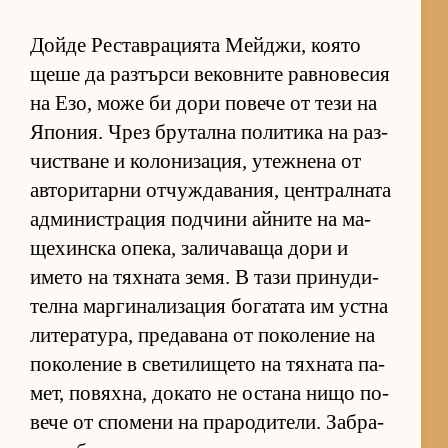
Дойде Рес­тав­ра­ци­ята Мей­джи, ко­ято
щеше да раз­търси ве­ков­ните рав­но­ве­сия
на Езо, може би дори по­вече от тези на
Япо­ния. Чрез бру­тална по­ли­тика на раз­
чис­т­ване и ко­ло­ни­за­ция, утеж­нена от
ав­то­ри­тарни от­чуж­да­ва­ния, цен­т­рал­ната
ад­ми­нис­т­ра­ция под­чини ай­ните на ма­
ще­хин­ска опе­ка, за­ли­ча­ваща дори и
името на тях­ната зе­мя. В тази при­ну­ди­
телна мар­ги­на­ли­за­ция бо­га­тата им ус­тна
ли­те­ра­ту­ра, пре­да­вана от по­ко­ле­ние на
по­ко­ле­ние в све­ти­ли­щето на тях­ната па­
мет, по­вях­на, до­като не ос­тана нищо по­
вече от спо­мени на пра­ро­ди­те­ли. Заб­ра­