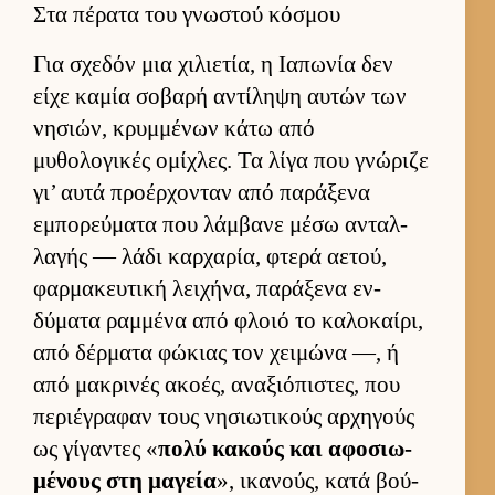
Στα πέρατα του γνωστού κόσμου
Για σχεδόν μια χιλιε­τία, η Ια­πωνία δεν
είχε καμία σοβαρή αντίληψη αυ­τών των
νησιών, κρυμ­μένων κάτω από
μυθολογικές ομίχλες. Τα λίγα που γνώριζε
γι’ αυτά προέρ­χονταν από παράξενα
εμπορεύ­ματα που λάμ­βανε μέσω ανταλ­
λαγής — λάδι καρ­χαρία, φτερά αετού,
φαρ­μακευ­τική λει­χήνα, παράξενα εν­
δύματα ραμ­μένα από φλοιό το καλοκαί­ρι,
από δέρ­ματα φώκιας τον χει­μώνα —, ή
από μακρινές ακοές, αναξιόπιστες, που
περιέγραφαν τους νησιω­τικούς αρ­χηγούς
ως γίγαντες «
πολύ κακούς και αφοσιω­
μένους στη μαγεία
», ικανούς, κατά βού­