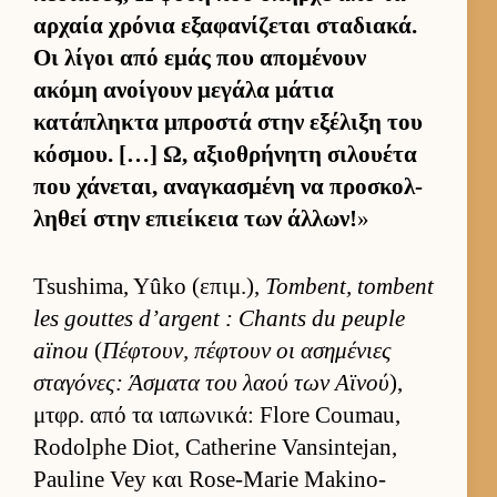
αρ­χαία χρόνια εξαφανίζεται σταδια­κά.
Οι λίγοι από εμάς που απομένουν
ακόμη ανοί­γουν μεγάλα μάτια
κατάπληκτα μπροστά στην εξέλιξη του
κόσμου. […] Ω, αξιο­θρήνητη σιλου­έτα
που χάνεται, αναγκασμένη να προσκολ­
ληθεί στην επιεί­κεια των άλ­λων!
»
Tsushima, Yûko (επιμ.),
Tombent, tombent
les gouttes d’argent : Chants du peuple
aïnou
(
Πέφτουν, πέφτουν οι ασημένιες
σταγόνες: Άσματα του λαού των Αϊνού
),
μτ­φρ. από τα ια­πωνικά: Flore Coumau,
Rodolphe Diot, Catherine Vansintejan,
Pauline Vey και Rose-Marie Makino-