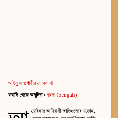
আইনু জনগোষ্ঠীর শোকগাথা
ফরাসি থেকে অনূদিত
•
বাংলা (bengali)
মেরিকার আদিবাসী জাতিগুলোর মতোই,