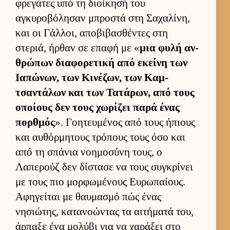
φρεγάτες υπό τη διοί­κησή του
αγκυροβόλησαν μπροστά στη Σαχαλίνη,
και οι Γάλ­λοι, αποβιβασθέντες στη
στεριά, ήρ­θαν σε επαφή με «
μια φυλή αν­
θρώπων δια­φορετική από εκείνη των
Ια­πώνων, των Κινέζων, των Καμ­
τσαντάλων και των Τατάρων, από τους
οποί­ους δεν τους χωρίζει παρά ένας
πορ­θμός
». Γοη­τευ­μένος από τους ήπιους
και αυ­θόρ­μητους τρόπους τους όσο και
από τη σπάνια νοη­μοσύνη τους, ο
Λαπερούζ δεν δίστασε να τους συγκρίνει
με τους πιο μορ­φωμένους Ευ­ρωπαί­ους.
Αφηγεί­ται με θαυ­μασμό πώς ένας
νησιώτης, κατανοώντας τα αι­τήματά του,
άρ­παξε ένα μολύβι για να χαράξει στο