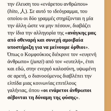
την έλευση του «ενάρετου αν­θρώπου»
(
hito
, 人). Σε αυτό το ιδεόγραμ­μα, του
οποίου οι δύο γραμ­μές στηρίζονται η μία
την άλλη ώστε να μην πέσουν, δια­βάζει
την ίδια την αλ­ληγορία της «
ανάγκης μας
από σθεναρή και συνεχή αμοι­βαία
υποστήριξη για να μεί­νουμε όρ­θιοι
».
Όπως ο Κομ­φού­κιος διέκρινε τον «ευ­γενή
άν­θρωπο» (
junzi
) από τον «ευ­τελή», έτσι
και εδώ, στην ενεργό καλοσύνη, υψωμένη
σε αρετή, ο δια­νοού­μενος δια­βλέπει την
ελ­πίδα μιας κοι­νωνίας επιτέλους
γαλήνιας, όπου «
οι ενάρετοι άν­θρωποι
σέβονται τη δύναμη της φύσης
».