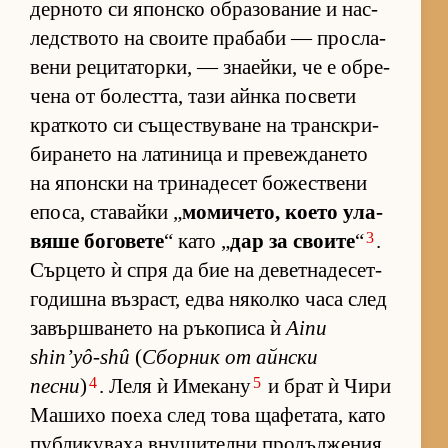
дер­ното си япон­ско об­ра­зо­ва­ние и нас­
лед­с­твото на сво­ите пра­баби — прос­ла­
вени ре­ци­та­тор­ки, — зна­ей­ки, че е об­ре­
чена от бо­лест­та, тази айнка пос­вети
крат­кото си съ­щес­т­ву­ване на тран­с­к­ри­
би­ра­нето на ла­ти­ница и пре­веж­да­нето
на япон­ски на три­на­де­сет бо­жес­т­вени
епо­са, ста­вайки „
мо­ми­че­то, ко­ето ула­
3
вяше бо­го­вете
“ като „
дар за сво­ите
“
.
Сър­цето ѝ спря да бие на де­вет­на­де­сет­
го­дишна въз­раст, едва ня­колко часа след
за­вър­ш­ва­нето на ръ­ко­писа ѝ
Ainu
shin’yô-shû
(
Сбор­ник от айн­ски
4
5
песни
)
. Леля ѝ Име­кану
и брат ѝ Чири
Ма­шихо по­еха след това ща­фе­та­та, като
пуб­ли­ку­ваха вну­ши­телни про­дъл­же­ния.