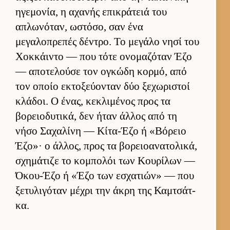
ηγεμονία, η αχανής επικράτειά του
απλωνόταν, ωστόσο, σαν ένα
μεγαλοπρεπές δέντρο. Το μεγάλο νησί του
Χοκ­κάι­ντο — που τότε ονομαζόταν Έζο
— αποτελούσε τον ογκώδη κορ­μό, από
τον οποίο εκτοξεύ­ονταν δύο ξεχωριστοί
κλάδοι. Ο ένας, κεκλιμένος προς τα
βορειο­δυτικά, δεν ήταν άλ­λος από τη
νήσο Σαχαλίνη — Κίτα-Έζο ή «Βόρειο
Έζο»· ο άλ­λος, προς τα βορειο­ανατολικά,
σχημάτιζε το κομπολόι των Κου­ρίλων —
Όκου-Έζο ή «Έζο των εσχατιών» — που
ξετυλιγόταν μέχρι την άκρη της Καμ­τσάτ­
κα.