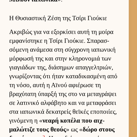
Η Θυσιαστική Ζέση της Τσίρι Γιούκιε
Ακριβώς για να εξορ­κίσει αυτή τη μοίρα
εμ­φανίστηκε η Τσίρι Γιού­κιε. Σπαρασ­
σόμενη ανάμεσα στη σύγ­χρονη ια­πωνική
μόρ­φωσή της και στην κληρονομιά των
για­γιάδων της, διάσημων απαγ­γελ­τριών,
γνωρίζοντας ότι ήταν καταδικασμένη από
τη νόσο, αυτή η Αϊνού αφιέρωσε τη
βραχύτατη ύπαρξή της στο να μεταγράψει
σε λατινικό αλ­φάβητο και να μεταφράσει
στα ια­πωνικά δεκατρείς θεϊκές εποποι­ίες,
γινόμενη η «
νεαρή κοπέλα που αιχ­
μαλώτιζε τους θεούς
» ως «
δώρο στους