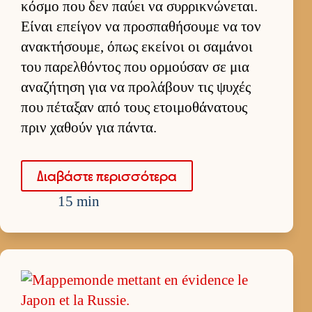
κόσμο που δεν παύει να συρ­ρικνώνεται.
Εί­ναι επεί­γον να προσπαθήσουμε να τον
ανακτήσου­με, όπως εκεί­νοι οι σαμάνοι
του παρελ­θόντος που ορ­μού­σαν σε μια
αναζήτηση για να προλάβουν τις ψυχές
που πέταξαν από τους ετοι­μοθάνατους
πριν χαθούν για πάντα.
Δια­βάστε περισ­σότερα
15 min