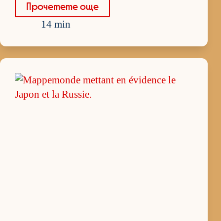
Про­че­тете още
14 min