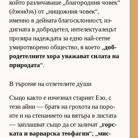
който раз­ли­ча­ваше „бла­го­род­ния чо­век“
(
дзюндзъ
) от „ни­щож­ния чо­век“,
именно в дей­ната бла­гос­к­лон­ност, из­
диг­ната в доб­ро­де­тел, ин­те­лек­ту­а­ле­цът
про­зира на­деж­дата за едно най-сетне
уми­рот­во­рено об­щес­т­во, в ко­ето „
доб­
ро­де­тел­ните хора ува­жа­ват си­лата на
при­ро­дата
“.
В търсене на отлетелите души
Също както е из­чез­нал ста­рият Езо, с
тези айни — братя на гро­хота на по­ро­
ите и на сте­на­ни­ето на вя­търа в лис­тата
— зап­лаш­ват също да се за­ли­чат „
гор­с­
ката и вар­вар­ска те­о­фа­гия
“; „
мис­