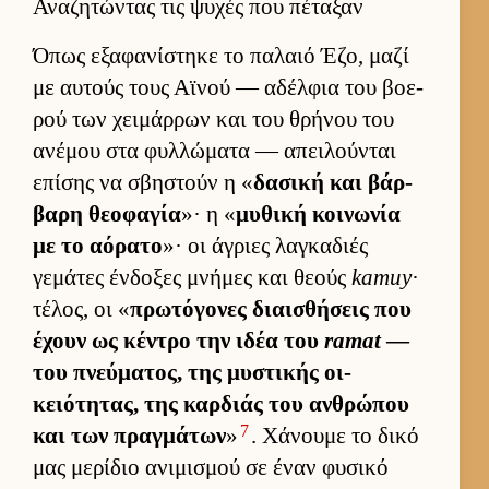
Αναζητώντας τις ψυχές που πέταξαν
Όπως εξαφανίστηκε το παλαιό Έζο, μαζί
με αυ­τούς τους Αϊνού — αδέλ­φια του βοε­
ρού των χει­μάρ­ρων και του θρήνου του
ανέμου στα φυλ­λώματα — απει­λού­νται
επίσης να σβηστούν η «
δασική και βάρ­
βαρη θεοφαγία
»· η «
μυθική κοι­νωνία
με το αόρατο
»· οι άγριες λαγκαδιές
γεμάτες έν­δοξες μνήμες και θεούς
kamuy
·
τέλος, οι «
πρωτόγονες διαι­σθήσεις που
έχουν ως κέντρο την ιδέα του
ramat
—
του πνεύ­ματος, της μυστικής οι­
κειότητας, της καρ­διάς του αν­θρώπου
7
και των πραγ­μάτων
»
. Χάνουμε το δικό
μας μερίδιο ανιμισμού σε έναν φυσικό