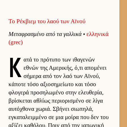
Το Ρέκβιεμ του λαού των Αϊνού
Μεταφρασμένο από τα γαλ­λικά
•
ελ­ληνικά
(grec)
Κ
ατά το πρότυπο των ιθαγενών
εθνών της Αμερικής, ό,τι απομένει
σήμερα από τον λαό των Αϊνού,
κάποτε τόσο αξιο­σημεί­ωτο και τόσο
φλογερά προσηλωμένο στην ελευ­θερία,
βρίσκεται αθλίως περιο­ρισμένο σε λίγα
αυ­τόχθονα χωριά. Σβήνει σιω­πηλά,
εγκαταλειμ­μένο σε μια μοίρα που δεν του
αξίζει καθόλου. Πριν από την ια­πωνική