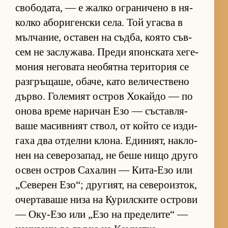
сво­бо­да­та, — е жалко ог­ра­ни­чено в ня­
колко або­ри­ген­ски се­ла. Той угасва в
мъл­ча­ние, ос­та­вен на съд­ба, ко­ято съв­
сем не зас­лу­жа­ва. Преди япон­с­ката хе­ге­
мо­ния не­го­вата не­о­бятна те­ри­то­рия се
раз­г­ръ­ща­ше, оба­че, като ве­ли­чес­т­вено
дър­во. Го­ле­мият ос­т­ров Хо­кайдо — по
онова време на­ри­чан Езо — със­тав­ля­
ваше ма­сив­ният ствол, от който се из­ди­
гаха два от­делни кло­на. Еди­ни­ят, нак­ло­
нен на се­ве­ро­за­пад, не беше нищо друго
ос­вен ос­т­ров Са­ха­лин — Ки­та-Езо или
„Се­ве­рен Езо“; дру­ги­ят, на се­ве­ро­из­ток,
очер­та­ваше низа на Ку­рил­с­ките ос­т­рови
— Оку-Езо или „Езо на пре­де­ли­те“ —