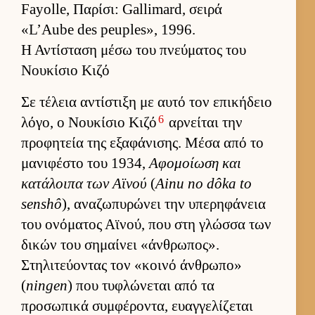
Fayolle, Παρίσι: Gallimard, σειρά
«L’Aube des peuples», 1996.
Η Αντίσταση μέσω του πνεύματος του
Νουκίσιο Κιζό
Σε τέλεια αντίστιξη με αυτό τον επικήδειο
6
λόγο, ο Νου­κίσιο Κιζό
αρ­νεί­ται την
προφητεία της εξαφάνισης. Μέσα από το
μανιφέστο του 1934,
Αφομοί­ωση και
κατάλοιπα των Αϊνού
(
Ainu no dôka to
senshô
), αναζωπυρώνει την υπερηφάνεια
του ονόματος Αϊνού, που στη γλώσσα των
δικών του σημαί­νει «άν­θρωπος».
Στηλιτεύ­οντας τον «κοινό άν­θρωπο»
(
ningen
) που τυφλώνεται από τα
προσωπικά συμ­φέροντα, ευαγ­γελίζεται