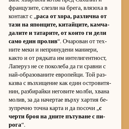
фран­цу­зи­те, слезли на бре­га, вля­зоха в
кон­такт с „
раса от хо­ра, раз­лична от
тази на япон­ци­те, ки­тай­ци­те, кам­ча­
да­лите и та­та­ри­те, от ко­ито ги дели
само един про­лив
“. Оча­ро­ван от тех­
ните меки и неп­ри­ну­дени ма­ни­е­ри,
както и от ряд­ката им ин­те­ли­ген­т­ност,
Ла­пе­руз не се по­ко­леба да ги сравни с
най-об­ра­зо­ва­ните ев­ро­пей­ци. Той раз­
казва с въз­хи­ще­ние как един ос­т­ро­ви­тя­
нин, раз­би­райки не­го­вите мол­би, хвана
мо­лив, за да на­чер­тае върху хар­тия бе­
зуп­речно точна карта и да по­сочи „
с
черти броя на дните пъ­ту­ване с пи­
рога
“.