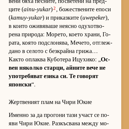
вени бяха пес­ни­те, пос­ве­тени на пред­
2
ците (
ainu-yukar
)
, бо­жес­т­ве­ните епоси
(
kamuy-yukar
) и при­каз­ките (
uwepeker
),
в ко­ито ожи­вя­ваше не­ясно оду­хот­во­
рена при­ро­да: Мо­ре­то, ко­ето хра­ни, Го­
ра­та, ко­ято под­с­ло­ня­ва, Ме­че­то, от­г­леж­
дано в се­лото с без­к­райна гри­жа…
Както оп­лаква Ку­бо­тера Ицу­хи­ко: „
Ос­
вен ня­колко стар­ци, ай­ните вече не
упот­ре­бя­ват езика си. Те го­во­рят
япон­ски
“.
Жертвеният плам на Чири Юкие
Именно за да про­гони тази участ се по­
яви Чири Юкие. Раз­къс­вана между мо­