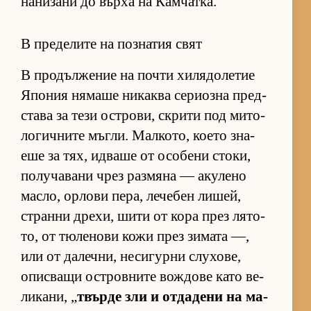
на­ни­зани до върха на Кам­чат­ка.
В пределите на познатия свят
В про­дъл­же­ние на почти хи­ля­до­ле­тие
Япо­ния ня­маше ни­каква се­ри­озна пред­
с­тава за тези ос­т­ро­ви, скрити под ми­то­
ло­гич­ните мъг­ли. Мал­ко­то, ко­ето зна­
еше за тях, ид­ваше от осо­бени сто­ки,
по­лу­ча­вани чрез раз­мяна — аку­лено
мас­ло, ор­лови пе­ра, ле­че­бен ли­шей,
странни дре­хи, шити от кора през ля­то­
то, от тю­ле­нови кожи през зи­мата —,
или от да­леч­ни, не­си­гурни слу­хо­ве,
опис­ващи ос­т­ров­ните вож­дове като ве­
ли­ка­ни, „
твърде зли и от­да­дени на ма­