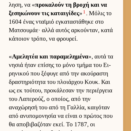
ληση, να «
προκαλούν τη βροχή και να
1
ξεσηκώνουν τις καται­γίδες
»
. Μόλις το
1604 ένας νταϊμιό εγκαταστάθηκε στο
Ματσου­μάε· αλλά αυ­τός αρ­κού­νταν, κατά
κάποιον τρόπο, να φρου­ρεί.
«
Αμελητέα και παραμελημένα
», αυτά τα
νησιά ήταν επίσης το μόνο τμήμα του Ει­
ρηνικού που ξέφυγε από την ακού­ραστη
δραστηριότητα του πλοιάρ­χου Κουκ. Και
ως εκ τού­του, προκάλεσαν την περιέρ­γεια
του Λαπερούζ, ο οποί­ος, από την
αναχώρησή του από τη Γαλ­λία, και­γόταν
από ανυπομονησία να εί­ναι ο πρώτος που
θα αποβιβαζόταν εκεί. Το 1787, οι