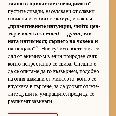
тич­ното при­час­тие с не­ви­ди­мото
“;
пус­тите ли­ва­ди, на­се­ля­вани от славни
спо­мени и от бо­гове
камуй
; и нак­рая,
„
при­ми­тив­ните ин­ту­и­ции, чийто цен­
тър е иде­ята за
ramat
— ду­хът, тай­
ната ин­тим­ност, сър­цето на чо­века и
7
на не­щата
“
. Ние гу­бим соб­с­т­ве­ния си
дял от ани­ми­зъм в един при­ро­ден свят,
който неп­рес­танно се сви­ва. Спешно е
да се опи­таме да го въз­вър­нем, по­добно
на ония ша­мани от ми­на­ло­то, ко­ито се
впус­каха в тър­се­не, за да уло­вят от­ле­те­
лите души на уми­ра­щи­те, преди да се
раз­пи­леят за­ви­на­ги.