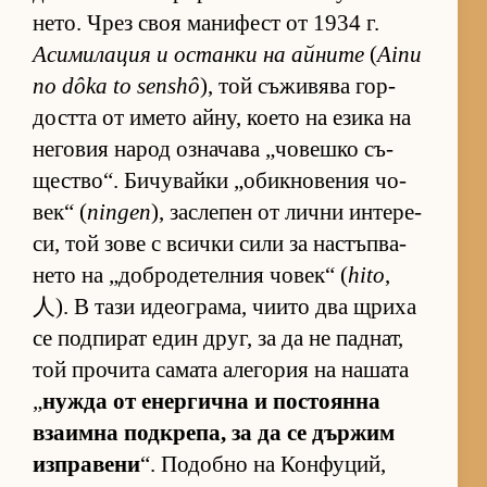
не­то. Чрез своя ма­ни­фест от 1934 г.
Аси­ми­ла­ция и ос­танки на ай­ните
(
Ainu
no dôka to senshô
), той съ­жи­вява гор­
достта от името ай­ну, ко­ето на езика на
не­го­вия на­род оз­на­чава „чо­вешко съ­
щес­т­во“. Би­чу­вайки „о­бик­но­ве­ния чо­
век“ (
ningen
), зас­ле­пен от лични ин­те­ре­
си, той зове с всички сили за нас­тъп­ва­
нето на „доб­ро­де­тел­ния чо­век“ (
hito
,
人). В тази иде­ог­ра­ма, чи­ито два щриха
се под­пи­рат един друг, за да не пад­нат,
той про­чита са­мата але­го­рия на на­шата
„
нужда от енер­гична и пос­то­янна
вза­имна под­к­ре­па, за да се дър­жим
из­п­ра­вени
“. По­добно на Кон­фу­ций,