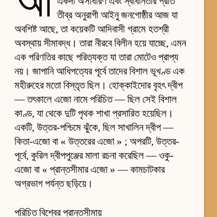
আ
একদা অসাধারণ এবং স্বাধীনতার প্রতি
তীব্র অনুরাগী আইনু জনগোষ্ঠীর আজ যা
অবশিষ্ট আছে, তা কয়েকটি আদিবাসী গ্রামে হতশ্রী
অবস্থায় সীমাবদ্ধ। তারা নীরবে বিলীন হয়ে যাচ্ছে, এমন
এক পরিণতির কাছে পরিত্যক্ত যা তারা মোটেও প্রাপ্য
নয়। জাপানি আধিপত্যের পূর্বে তাদের বিশাল ভূখণ্ড এক
মহীরুহের মতো বিস্তৃত ছিল। হোক্কাইদোর বৃহৎ দ্বীপ
— তৎকালে এজো নামে পরিচিত — ছিল সেই বিশাল
কাণ্ড, যা থেকে দুটি পৃথক শাখা প্রসারিত হয়েছিল।
একটি, উত্তর-পশ্চিমে ঝুঁকে, ছিল সাখালিন দ্বীপ —
কিতা-এজো বা « উত্তরের এজো » ; অপরটি, উত্তর-
পূর্বে, কুরিল দ্বীপপুঞ্জের মালা রচনা করেছিল — ওকু-
এজো বা « প্রান্তসীমার এজো » — কামচাটকার
অগ্রভাগ পর্যন্ত ছড়িয়ে।
পরিচিত বিশ্বের প্রান্তসীমায়