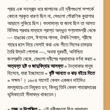
প্রায় এক সহস্রাব্দ ধরে জাপানের এই দ্বীপগুলো সম্পর্কে
কোনো প্রকৃত ধারণা ছিল না, সেগুলো পৌরাণিক কুয়াশার
আড়ালে লুকিয়ে ছিল। যৎসামান্য যা জানা ছিল তা আসত
বিনিময় প্রথার মাধ্যমে প্রাপ্ত অদ্ভুত পণ্যসামগ্রী থেকে
— হাঙরের তেল, ঈগলের পালক, ঔষধি শৈবাল, গ্রীষ্মে
গাছের ছাল দিয়ে সেলাই করা এবং শীতে সিলের চামড়ার
তৈরি উদ্ভট পোশাক —, অথবা দূরবর্তী, অনিশ্চিত
জনশ্রুতি থেকে, যেগুলো দ্বীপের প্রধানদের বর্ণনা করত «
অত্যন্ত দুষ্ট ও জাদুবিদ্যায় আসক্ত
» দৈত্যাকার মানুষ
হিসেবে, যারা ইচ্ছামতো «
বৃষ্টি আনতে ও ঝড় বইয়ে দিতে
1
» সক্ষম
। ১৬০৪ সালেই কেবল একজন দাইমিও
মাৎসুমায়ে-তে নিযুক্ত হন; কিন্তু তিনি কেবল পাহারাদারের
ভূমিকাতেই সীমাবদ্ধ থাকতেন।
«
তুচ্ছ ও উপেক্ষিত
», এই দ্বীপগুলো ছিল প্রশান্ত