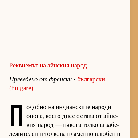
Реквиемът на айнския народ
Пре­ве­дено от френ­ски
•
бъл­гар­ски
(bulgare)
П
о­добно на ин­ди­ан­с­ките на­ро­ди,
оно­ва, ко­ето днес ос­тава от айн­с­
кия на­род — ня­кога тол­кова за­бе­
ле­жи­те­лен и тол­кова пла­менно влю­бен в