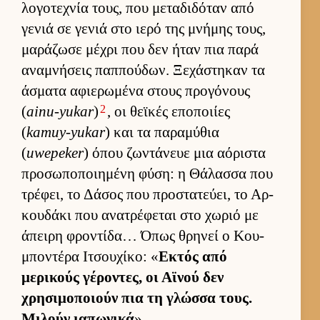
λογοτεχνία τους, που μεταδιδόταν από
γενιά σε γενιά στο ιερό της μνήμης τους,
μαράζωσε μέχρι που δεν ήταν πια παρά
αναμνήσεις παπ­πού­δων. Ξεχάστηκαν τα
άσματα αφιε­ρωμένα στους προγόνους
2
(
ainu-yukar
)
, οι θεϊκές εποποι­ίες
(
kamuy-yukar
) και τα παραμύθια
(
uwepeker
) όπου ζωντάνευε μια αόριστα
προσωποποι­ημένη φύση: η Θάλασσα που
τρέφει, το Δάσος που προστατεύ­ει, το Αρ­
κου­δάκι που ανατρέφεται στο χωριό με
άπειρη φροντίδα… Όπως θρηνεί ο Κου­
μποντέρα Ιτσου­χίκο: «
Εκτός από
μερικούς γέροντες, οι Αϊνού δεν
χρησιμοποιούν πια τη γλώσσα τους.
Μιλούν ια­πωνικά
».