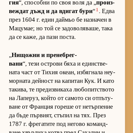
гия
“, спо­собни по своя воля да „
про­из­
1
веж­дат дъжд и да вди­гат бури
“
. Едва
през 1604 г. един дай­мьо бе наз­на­чен в
Ма­цу­мае; но той се за­до­во­ля­ва­ше, така
да се ка­же, да пази пос­та.
„
Ни­щожни и пре­неб­рег­
вани
“, тези ос­т­рови бяха и един­с­т­ве­
ната част от Ти­хия оке­ан, из­бяг­нала не­у­
мор­ната дей­ност на ка­пи­тан Кук. И като
та­ки­ва, те пре­диз­ви­каха лю­бо­пит­с­твото
на Ла­пе­руз, който от са­мото си от­пъ­ту­
ване от Фран­ция го­реше от не­тър­пе­ние
да бъде пър­ви­ят, стъ­пил на тях. През
1787 г. фре­га­тите под не­гово ко­ман­д­
ване хвър­лиха котва пред Са­ха­лин и