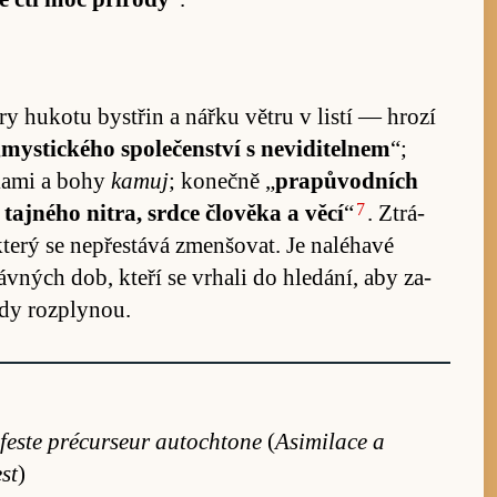
y hu­kotu bys­třin a nářku vě­tru v listí — hrozí
„
mystického spo­le­čen­ství s ne­vi­di­telnem
“;
­kami a bohy
kamuj
; ko­nečně „
prapů­vodních
7
tajného nit­ra, srdce člověka a věcí
“
. Ztrá­
 který se ne­pře­stává zmenšovat. Je naléhavé
dávných dob, kteří se vr­hali do hle­dání, aby za­
vždy roz­plynou.
ifeste précurseur autochtone
(
Asimilace a
st
)