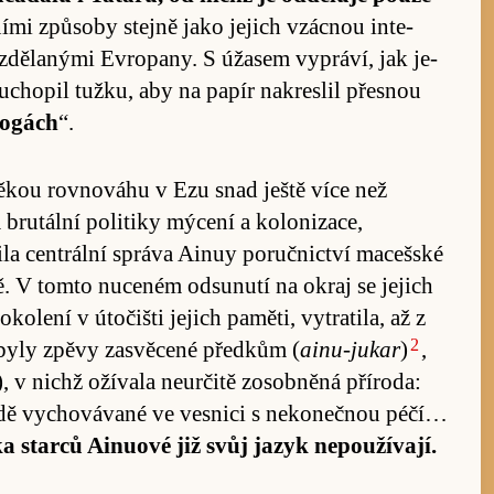
ními způ­soby stejně jako je­jich vzácnou in­te­
vzdě­lanými Ev­ropa­ny. S úža­sem vy­práví, jak je­
, uchopil tužku, aby na papír na­kres­lil přesnou
­rogách
“.
 od­věkou rovnováhu v Ezu snad ještě více než
utální po­li­tiky mý­cení a ko­lo­niza­ce,
la cen­t­rální správa Ai­nuy po­ručnic­tví ma­ceš­ské
ě. V tomto nu­ceném od­su­nutí na okraj se je­jich
ko­lení v úto­čišti je­jich pamě­ti, vy­tra­ti­la, až z
2
 byly zpěvy za­svě­cené předkům (
ainu-jukar
)
,
), v nichž ožívala ne­u­r­čitě zo­sobněná pří­ro­da:
vídě vy­chovávané ve vesnici s ne­ko­nečnou pé­čí…
 starců Ai­nuové již svůj jazyk ne­po­u­žíva­jí.