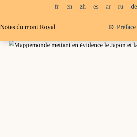
Passer
fr
en
zh
es
ar
ru
de
au
contenu
Notes du mont Royal
Préface