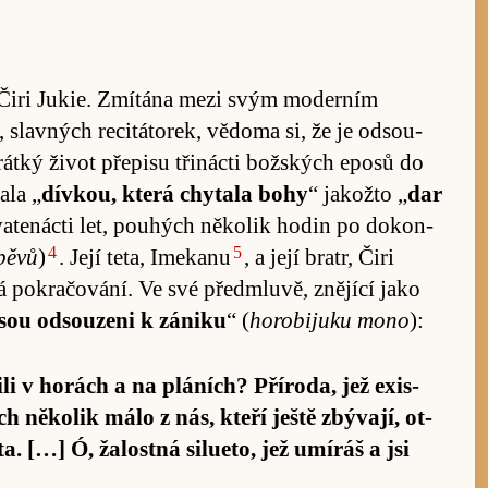
la Čiri Jukie. Zmí­tána mezi svým mo­derním
slavných re­ci­tá­to­rek, vě­doma si, že je od­sou­
átký život pře­pisu tři­nácti bož­ských eposů do
tala „
dívkou, která chytala bohy
“ ja­kožto „
dar
eva­tenácti let, pouhých něko­lik ho­din po dokon­
4
5
zpěvů
)
. Její te­ta, Ime­kanu
, a její bra­tr, Čiri
á pokra­čování. Ve své před­mluvě, zně­jící jako
jsou od­sou­zeni k zá­niku
“ (
ho­ro­bi­juku mono
):
li v ho­rách a na pláních? Pří­ro­da, jež exis­
 něko­lik málo z nás, kteří ještě zbýva­jí, ot­
[…] Ó, ža­lostná si­lu­e­to, jež umí­ráš a jsi