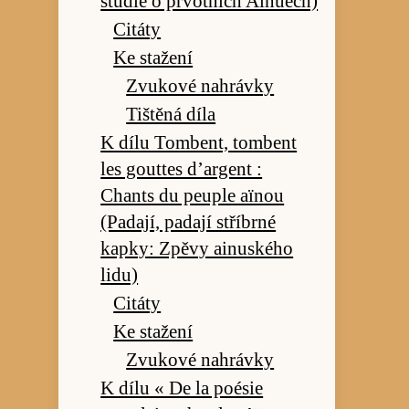
studie o prvotních Ainuech)
Citáty
Ke stažení
Zvukové nahrávky
Tištěná díla
K dílu Tombent, tombent
les gouttes d’argent :
Chants du peuple aïnou
(Padají, padají stříbrné
kapky: Zpěvy ainuského
lidu)
Citáty
Ke stažení
Zvukové nahrávky
K dílu « De la poésie