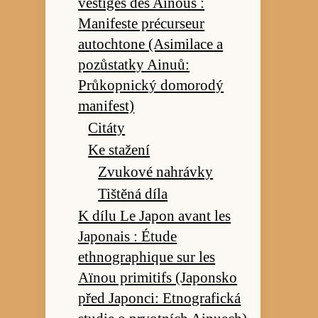
vestiges des Aïnous :
Manifeste précurseur
autochtone (Asimilace a
pozůstatky Ainuů:
Průkopnický domorodý
manifest)
Citáty
Ke stažení
Zvukové nahrávky
Tištěná díla
K dílu Le Japon avant les
Japonais : Étude
ethnographique sur les
Aïnou primitifs (Japonsko
před Japonci: Etnografická