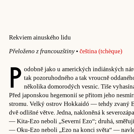
Rekviem ainuského lidu
Pře­loženo z fran­couz­štiny
•
češ­tina (t­chèque)
P
o­dobně jako u ame­rických in­di­án­ských ná­r
tak po­zo­ruhodného a tak vroucně od­daného
něko­lika do­mo­ro­dých vesnic. Tiše vy­ha­síná,
Před japon­skou hege­mo­nií se při­tom jeho ne­smír
stro­mu. Velký os­t­rov Hokkaidó — tehdy zvaný E
dvě od­lišné vět­ve. Jedna, na­klo­něná k seve­ro­zá­pa
— Ki­ta-Ezo ne­boli „Severní Ezo“; druhá, smě­řu­jící
— Oku-Ezo ne­boli „Ezo na konci svě­ta“ — navle