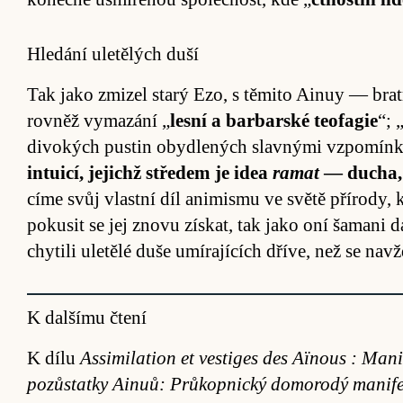
Hledání uletělých duší
Tak jako zmizel starý Ezo, s tě­mito Ai­nuy — bra­tr
rovněž vy­mazání „
lesní a bar­bar­ské te­ofagie
“; 
divokých pus­tin obyd­lených slavnými vzpo­mín
in­tui­cí, je­jichž stře­dem je idea
ramat
— du­cha, 
címe svůj vlastní díl ani­mismu ve světě pří­ro­dy,
poku­sit se jej znovu zís­kat, tak jako oní ša­mani 
chy­tili ule­tělé duše umí­ra­jí­cích dříve, než se na
K dalšímu čtení
K dílu
Assimilation et vestiges des Aïnous : Man
pozůstatky Ainuů: Průkopnický domorodý manife