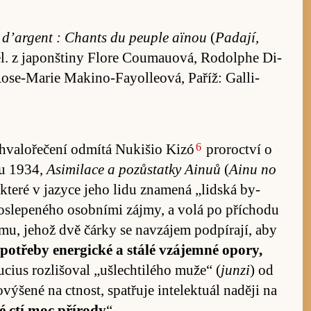
s d’argent : Chants du pe­u­ple aïnou
(
Pa­da­jí,
el. z japon­štiny Flore Cou­mauová, Ro­dolphe Di­
­se-Ma­rie Ma­ki­no-Fayolle­ová, Pa­říž: Gal­li­
6
valo­ře­čení od­mítá Nuki­šio Kizó
pro­roc­tví o
ku 1934,
Asi­mi­lace a po­zůstatky Ai­nuů
(
Ainu no
 které v jazyce jeho lidu zna­mená „lid­ská by­
 oslepeného osobními zá­jmy, a volá po pří­chodu
mu, je­hož dvě čárky se navzá­jem podpí­ra­jí, aby
po­třeby ener­gické a stálé vzá­jemné opo­ry,
cius roz­li­šoval „ušlech­ti­lého mu­že“ (
junzi
) od
ýšené na ctnost, spat­řuje in­te­lek­tuál na­ději na
é ctí moc pří­rody
“.