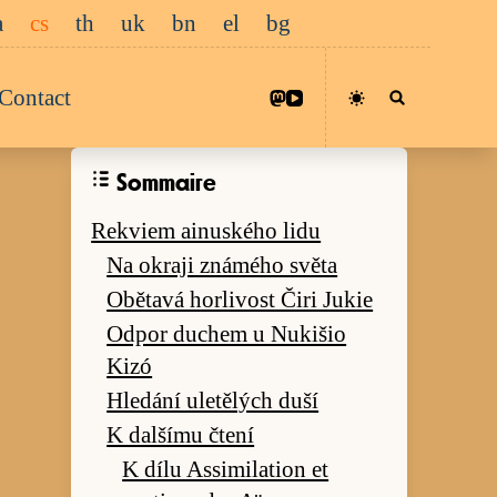
a
cs
th
uk
bn
el
bg
Contact
Sommaire
Rekviem ainuského lidu
Na okraji známého světa
Obětavá horlivost Čiri Jukie
Odpor duchem u Nukišio
Kizó
Hledání uletělých duší
K dalšímu čtení
K dílu Assimilation et