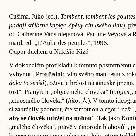
Cu­ši­ma, Júko (ed.),
Tom­bent, tom­bent les gout­te
pa­dají stří­brné kapky: Zpěvy ai­nus­kého lidu
), př
ot, Cathe­rine Van­sin­tejanová, Pau­line Veyová a Ro
mard, ed. „L’Aube des pe­u­ple­s“, 1996.
Odpor duchem u Nukišio Kizó
V doko­nalém pro­ti­kladu k to­muto po­smrtnému ch
vy­hynutí. Pro­střednic­tvím svého manifestu z ro
dóka to senšó
), oživuje hr­dost na ai­nuské jméno,
tost“. Praný­řuje „oby­čejného člověka“ (
ningen
),
„ctnostného člověka“ (
hito
, 人). V tomto ide­ogra­
si za­bránily padnout, čte sa­motnou alego­rii naší „
aby se člověk udržel na no­hou
“. Tak jako Konfu­
„malého člověka“, právě v či­no­rodé blahovů­li, po­v
ko­nečně usmí­řenou spo­lečnost, kde „
ctnostní lid