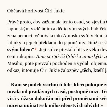
Obětavá horlivost Čiri Jukie
Právě pro­to, aby za­žeh­nala tento osud, se zjevi
japon­ským vzdě­láním a dě­dic­tvím svých ba­bi­ček, 
zena ne­mo­cí, věnovala tato Ai­nuska svůj velmi kr
la­tinky a je­jich pře­kladu do japon­šti­ny, čímž se s
3
svým li­dem
“
. Její srdce pře­stalo bít ve věku d
čení ru­kopisu
Ainu šin’jó-šú
(
Sbírka ai­nus­kých 
Maši­ho, poté převzali po­cho­deň a vy­dali ob­jemn
odkaz, in­to­nuje Čiri Jukie žalo­zpěv „
tě­ch, kteří 
«
Kam se po­děli všichni ti li­dé, kteří pokojně ži
tovala od pra­dávných ča­sů, po­stupně mizí. Těch
vírá v úžasu doko­řán oči před pro­měnami svě­ta. 
nu­cena upínat se k mi­lo­sr­den­ství druhých!
»