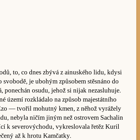
o­dů, to, co dnes zbývá z ai­nus­kého li­du, kdysi
 svo­bo­dě, je ubo­hým způ­so­bem stěs­náno do
 po­ne­chán osu­du, je­hož si ni­jak ne­za­sluhuje.
né území roz­klá­dalo na způ­sob majestát­ního
zo — tvo­řil mo­hutný kmen, z ně­hož vy­rážely
­du, ne­byla ni­čím ji­ným než os­t­rovem Sa­cha­lin
 k seve­rový­cho­du, vy­kres­lovala ře­těz Ku­ril
­čený až k hrotu Kam­čatky.