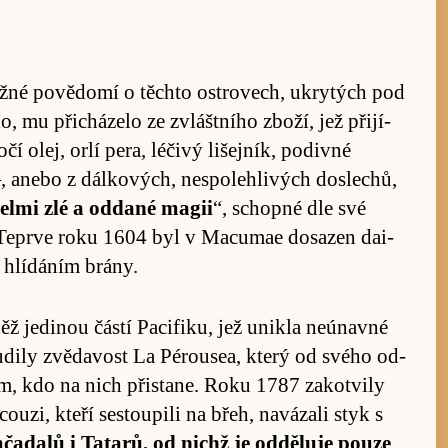
vážné po­vě­domí o těchto os­t­rovech, ukrytých pod
o, mu při­cházelo ze zvlášt­ního zboží, jež při­jí­
lej, orlí pe­ra, lé­čivý li­šejník, po­divné
 anebo z dál­kových, ne­spo­leh­livých do­slechů,
elmi zlé a od­dané magii
“, schopné dle své
 Teprve roku 1604 byl v Macu­mae do­sazen dai­
 hlí­dáním brá­ny.
ěž je­di­nou částí Pa­cifiku, jež unikla neú­navné
­dily zvě­davost La Pérou­sea, který od svého od­
ním, kdo na nich při­stane. Roku 1787 za­kot­vily
ou­zi, kteří se­stou­pili na břeh, navázali styk s
a­dalů i Ta­ta­rů, od nichž je od­dě­luje pouze