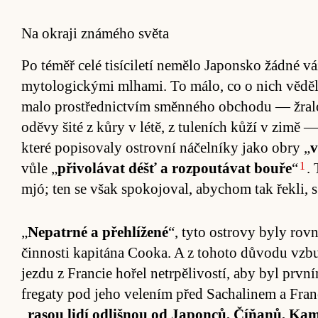
Na okraji známého světa
Po téměř celé ti­sí­ci­letí ne­mělo Japon­sko žádné 
my­to­lo­gickými ml­ha­mi. To má­lo, co o nich vě­dě­l
malo pro­střednic­tvím směnného ob­chodu — žraločí o
oděvy šité z kůry v létě, z tuleních kůží v zimě —,
které po­pi­sovaly os­t­rovní ná­čelníky jako obry „
v
1
vůle „
při­vo­lávat déšť a roz­poutávat bouře
“
.
mjó; ten se však spoko­joval, abychom tak ře­kli, s
„
Ne­pa­trné a pře­hlížené
“, tyto os­t­rovy byly rovn
činnosti kapi­tána Cooka. A z to­hoto dů­vodu vzbu
jezdu z Fran­cie ho­řel ne­trpě­livos­tí, aby byl prv
fregaty pod jeho ve­lením před Sa­cha­li­nem a Fran­c
„
ra­sou lidí od­lišnou od Japon­ců, Číňanů, Kam­č