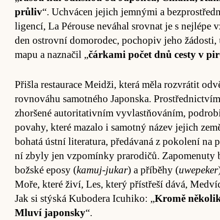
prů­liv
“. Uchvá­cen je­jich jem­nými a bez­pro­střed
ligen­cí, La Pérouse ne­vá­hal srovnat je s nej­lépe 
den os­t­rovní do­mo­ro­dec, po­chopiv jeho žá­dosti
mapu a na­zna­čil „
čár­kami po­čet dnů cesty v pi
Při­šla re­stau­race Me­i­dži, která měla roz­vrá­tit
rovnováhu sa­motného Japon­ska. Pro­střednic­tvím br
zhoršené au­to­ri­ta­tivním vy­vlast­ňováním, podro­bi
po­vahy, které mazalo i sa­motný ná­zev je­jich ze­m
bo­hatá ústní li­te­ra­tu­ra, pře­dávaná z poko­lení na po
ní zbyly jen vzpo­mínky pra­ro­di­čů. Za­po­menuty
bož­ské eposy (
kamuj-jukar
) a pří­běhy (
uwepeker
Mo­ře, které živí, Les, který pří­střeší dává, Med­
Jak si stýská Ku­bo­dera Icuhiko: „
Kromě něko­lika
Mluví japon­sky
“.