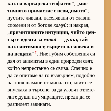
ката и вар­вар­ска те­о­фа­гия
“; „
мис­
тич­ното при­час­тие с не­ви­ди­мото
“;
пус­тите ли­ва­ди, на­се­ля­вани от славни
спо­мени и от бо­гове
камуй
; и нак­рая,
„
при­ми­тив­ните ин­ту­и­ции, чийто цен­
тър е иде­ята за
ramat
— ду­хът, тай­
ната ин­тим­ност, сър­цето на чо­века и
7
на не­щата
“
. Ние гу­бим соб­с­т­ве­ния си
дял от ани­ми­зъм в един при­ро­ден свят,
който неп­рес­танно се сви­ва. Спешно е
да се опи­таме да го въз­вър­нем, по­добно
на ония ша­мани от ми­на­ло­то, ко­ито се
впус­каха в тър­се­не, за да уло­вят от­ле­те­
лите души на уми­ра­щи­те, преди да се
раз­пи­леят за­ви­на­ги.