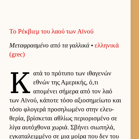
Το Ρέκβιεμ του λαού των Αϊνού
Μεταφρασμένο από τα γαλ­λικά
•
ελ­ληνικά
(grec)
Κ
ατά το πρότυπο των ιθαγενών
εθνών της Αμερικής, ό,τι
απομένει σήμερα από τον λαό
των Αϊνού, κάποτε τόσο αξιο­σημεί­ωτο και
τόσο φλογερά προσηλωμένο στην ελευ­
θερία, βρίσκεται αθλίως περιο­ρισμένο σε
λίγα αυ­τόχθονα χωριά. Σβήνει σιω­πηλά,
εγκαταλειμ­μένο σε μια μοίρα που δεν του