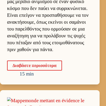
μας μερίδιο ανιμισμού σε έναν φυσικό
κόσμο που δεν παύει να συρ­ρικνώνεται.
Εί­ναι επεί­γον να προσπαθήσουμε να τον
ανακτήσου­με, όπως εκεί­νοι οι σαμάνοι
του παρελ­θόντος που ορ­μού­σαν σε μια
αναζήτηση για να προλάβουν τις ψυχές
που πέταξαν από τους ετοι­μοθάνατους
πριν χαθούν για πάντα.
Δια­βάστε περισ­σότερα
15 min