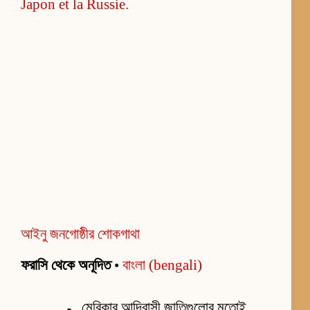
আইনু জনগোষ্ঠীর শোকগাথা
ফরাসি থেকে অনূদিত
•
বাংলা (bengali)
মেরিকার আদিবাসী জাতিগুলোর মতোই,