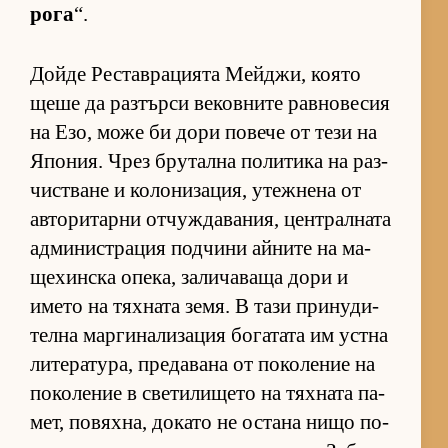
рога
“.
Дойде Рес­тав­ра­ци­ята Мей­джи, ко­ято
щеше да раз­търси ве­ков­ните рав­но­ве­сия
на Езо, може би дори по­вече от тези на
Япо­ния. Чрез бру­тална по­ли­тика на раз­
чис­т­ване и ко­ло­ни­за­ция, утеж­нена от
ав­то­ри­тарни от­чуж­да­ва­ния, цен­т­рал­ната
ад­ми­нис­т­ра­ция под­чини ай­ните на ма­
ще­хин­ска опе­ка, за­ли­ча­ваща дори и
името на тях­ната зе­мя. В тази при­ну­ди­
телна мар­ги­на­ли­за­ция бо­га­тата им ус­тна
ли­те­ра­ту­ра, пре­да­вана от по­ко­ле­ние на
по­ко­ле­ние в све­ти­ли­щето на тях­ната па­
мет, по­вях­на, до­като не ос­тана нищо по­