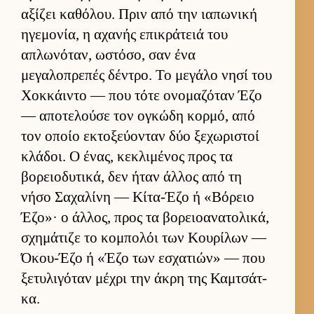
αξίζει καθόλου. Πριν από την ια­πωνική
ηγεμονία, η αχανής επικράτειά του
απλωνόταν, ωστόσο, σαν ένα
μεγαλοπρεπές δέντρο. Το μεγάλο νησί του
Χοκ­κάι­ντο — που τότε ονομαζόταν Έζο
— αποτελούσε τον ογκώδη κορ­μό, από
τον οποίο εκτοξεύ­ονταν δύο ξεχωριστοί
κλάδοι. Ο ένας, κεκλιμένος προς τα
βορειο­δυτικά, δεν ήταν άλ­λος από τη
νήσο Σαχαλίνη — Κίτα-Έζο ή «Βόρειο
Έζο»· ο άλ­λος, προς τα βορειο­ανατολικά,
σχημάτιζε το κομπολόι των Κου­ρίλων —
Όκου-Έζο ή «Έζο των εσχατιών» — που
ξετυλιγόταν μέχρι την άκρη της Καμ­τσάτ­
κα.