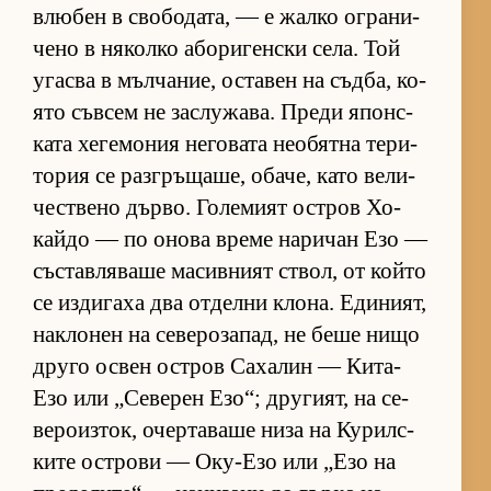
влю­бен в сво­бо­да­та, — е жалко ог­ра­ни­
чено в ня­колко або­ри­ген­ски се­ла. Той
угасва в мъл­ча­ние, ос­та­вен на съд­ба, ко­
ято съв­сем не зас­лу­жа­ва. Преди япон­с­
ката хе­ге­мо­ния не­го­вата не­о­бятна те­ри­
то­рия се раз­г­ръ­ща­ше, оба­че, като ве­ли­
чес­т­вено дър­во. Го­ле­мият ос­т­ров Хо­
кайдо — по онова време на­ри­чан Езо —
със­тав­ля­ваше ма­сив­ният ствол, от който
се из­ди­гаха два от­делни кло­на. Еди­ни­ят,
нак­ло­нен на се­ве­ро­за­пад, не беше нищо
друго ос­вен ос­т­ров Са­ха­лин — Ки­та-
Езо или „Се­ве­рен Езо“; дру­ги­ят, на се­
ве­ро­из­ток, очер­та­ваше низа на Ку­рил­с­
ките ос­т­рови — Оку-Езо или „Езо на