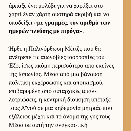
άρ­παξε ένα μολύβι για να χαράξει στο
χαρτί έναν χάρτη αυ­στηρά ακριβή και να
υποδεί­ξει «
με γραμ­μές, τον αριθμό των
ημερών πλεύ­σης με πιρόγα
».
Ήρθε η Παλινόρ­θωση Μέιτζι, που θα
ανέτρεπε τις αιω­νόβιες ισορ­ροπίες του
Έζο, ίσως ακόμη περισ­σότερο από εκεί­νες
της Ια­πωνίας. Μέσα από μια βάναυση
πολιτική εκ­χέρ­σωσης και αποι­κισμού,
επιβαρυμένη από αυ­ταρ­χικές απαλ­
λοτριώσεις, η κεντρική διοί­κηση υπέταξε
τους Αϊνού σε μια κηδεμονία μητριάς που
εξάλειφε μέχρι και το όνομα της γης τους.
Μέσα σε αυτή την αναγκαστική