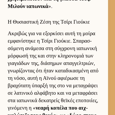
Μιλούν ια­πωνικά
».
Η Θυσιαστική Ζέση της Τσίρι Γιούκιε
Ακριβώς για να εξορ­κίσει αυτή τη μοίρα
εμ­φανίστηκε η Τσίρι Γιού­κιε. Σπαρασ­
σόμενη ανάμεσα στη σύγ­χρονη ια­πωνική
μόρ­φωσή της και στην κληρονομιά των
για­γιάδων της, διάσημων απαγ­γελ­τριών,
γνωρίζοντας ότι ήταν καταδικασμένη από
τη νόσο, αυτή η Αϊνού αφιέρωσε τη
βραχύτατη ύπαρξή της στο να μεταγράψει
σε λατινικό αλ­φάβητο και να μεταφράσει
στα ια­πωνικά δεκατρείς θεϊκές εποποι­ίες,
γινόμενη η «
νεαρή κοπέλα που αιχ­