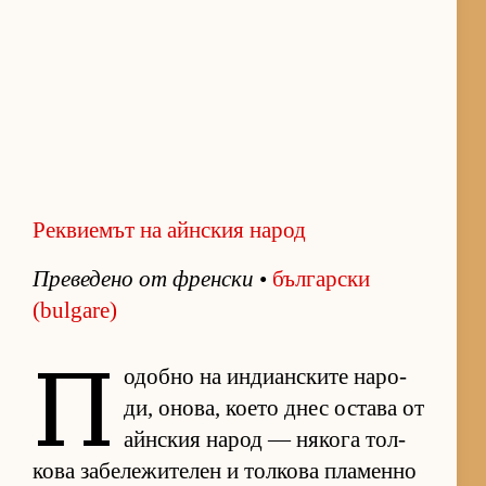
Реквиемът на айнския народ
Пре­ве­дено от френ­ски
•
бъл­гар­ски
(bulgare)
П
о­добно на ин­ди­ан­с­ките на­ро­
ди, оно­ва, ко­ето днес ос­тава от
айн­с­кия на­род — ня­кога тол­
кова за­бе­ле­жи­те­лен и тол­кова пла­менно