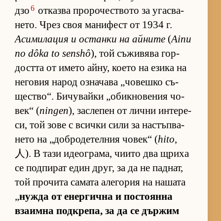
6
дзо
от­казва про­ро­чес­т­вото за угас­ва­
не­то. Чрез своя ма­ни­фест от 1934 г.
Аси­ми­ла­ция и ос­танки на ай­ните
(
Ainu
no dôka to senshô
), той съ­жи­вява гор­
достта от името ай­ну, ко­ето на езика на
не­го­вия на­род оз­на­чава „чо­вешко съ­
щес­т­во“. Би­чу­вайки „о­бик­но­ве­ния чо­
век“ (
ningen
), зас­ле­пен от лични ин­те­ре­
си, той зове с всички сили за нас­тъп­ва­
нето на „доб­ро­де­тел­ния чо­век“ (
hito
,
人). В тази иде­ог­ра­ма, чи­ито два щриха
се под­пи­рат един друг, за да не пад­нат,
той про­чита са­мата але­го­рия на на­шата
„
нужда от енер­гична и пос­то­янна
вза­имна под­к­ре­па, за да се дър­жим