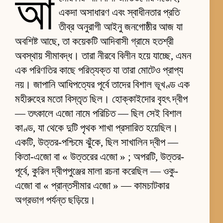
আ
একদা অসাধারণ এবং স্বাধীনতার প্রতি
তীব্র অনুরাগী আইনু জনগোষ্ঠীর আজ যা
অবশিষ্ট আছে, তা কয়েকটি আদিবাসী গ্রামে হতশ্রী
অবস্থায় সীমাবদ্ধ। তারা নীরবে বিলীন হয়ে যাচ্ছে, এমন
এক পরিণতির কাছে পরিত্যক্ত যা তারা মোটেও প্রাপ্য
নয়। জাপানি আধিপত্যের পূর্বে তাদের বিশাল ভূখণ্ড এক
মহীরুহের মতো বিস্তৃত ছিল। হোক্কাইদোর বৃহৎ দ্বীপ
— তৎকালে এজো নামে পরিচিত — ছিল সেই বিশাল
কাণ্ড, যা থেকে দুটি পৃথক শাখা প্রসারিত হয়েছিল।
একটি, উত্তর-পশ্চিমে ঝুঁকে, ছিল সাখালিন দ্বীপ —
কিতা-এজো বা « উত্তরের এজো » ; অপরটি, উত্তর-
পূর্বে, কুরিল দ্বীপপুঞ্জের মালা রচনা করেছিল — ওকু-
এজো বা « প্রান্তসীমার এজো » — কামচাটকার
অগ্রভাগ পর্যন্ত ছড়িয়ে।