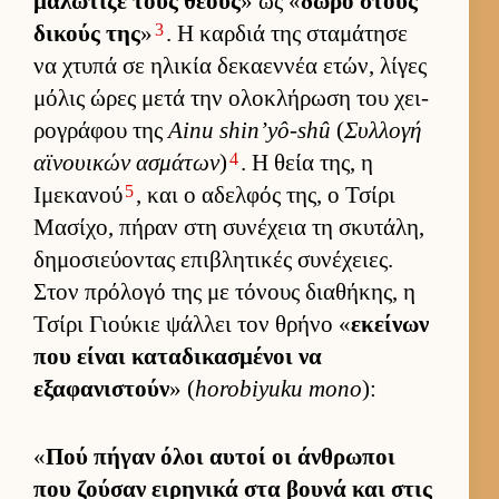
μαλώτιζε τους θεούς
» ως «
δώρο στους
3
δικούς της
»
. Η καρ­διά της σταμάτησε
να χτυπά σε ηλικία δεκαεν­νέα ετών, λίγες
μόλις ώρες μετά την ολοκλήρωση του χει­
ρογράφου της
Ainu shin’yô-shû
(
Συλ­λογή
4
αϊνουι­κών ασμάτων
)
. Η θεία της, η
5
Ιμεκανού
, και ο αδελ­φός της, ο Τσίρι
Μασίχο, πήραν στη συνέχεια τη σκυτάλη,
δημοσιεύ­οντας επιβλητικές συνέχειες.
Στον πρόλογό της με τόνους δια­θήκης, η
Τσίρι Γιού­κιε ψάλ­λει τον θρήνο «
εκεί­νων
που εί­ναι καταδικασμένοι να
εξαφανιστούν
» (
horobiyuku mono
):
«
Πού πήγαν όλοι αυ­τοί οι άν­θρωποι
που ζού­σαν ει­ρηνικά στα βουνά και στις