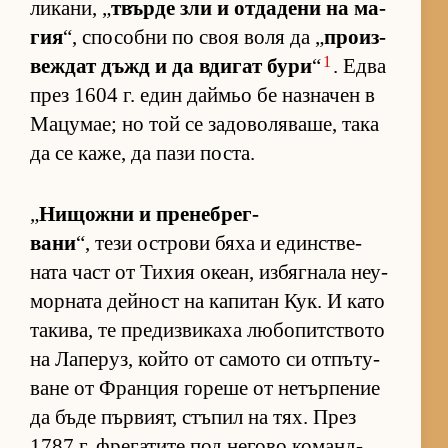
ли­ка­ни, „
твърде зли и от­да­дени на ма­
гия
“, спо­собни по своя воля да „
про­из­
1
веж­дат дъжд и да вди­гат бури
“
. Едва
през 1604 г. един дай­мьо бе наз­на­чен в
Ма­цу­мае; но той се за­до­во­ля­ва­ше, така
да се ка­же, да пази пос­та.
„
Ни­щожни и пре­неб­рег­
вани
“, тези ос­т­рови бяха и един­с­т­ве­
ната част от Ти­хия оке­ан, из­бяг­нала не­у­
мор­ната дей­ност на ка­пи­тан Кук. И като
та­ки­ва, те пре­диз­ви­каха лю­бо­пит­с­твото
на Ла­пе­руз, който от са­мото си от­пъ­ту­
ване от Фран­ция го­реше от не­тър­пе­ние
да бъде пър­ви­ят, стъ­пил на тях. През
1787 г. фре­га­тите под не­гово ко­ман­д­