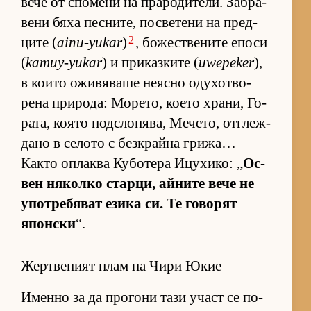
вече от спо­мени на пра­ро­ди­те­ли. Заб­ра­
вени бяха пес­ни­те, пос­ве­тени на пред­
2
ците (
ainu-yukar
)
, бо­жес­т­ве­ните епоси
(
kamuy-yukar
) и при­каз­ките (
uwepeker
),
в ко­ито ожи­вя­ваше не­ясно оду­хот­во­
рена при­ро­да: Мо­ре­то, ко­ето хра­ни, Го­
ра­та, ко­ято под­с­ло­ня­ва, Ме­че­то, от­г­леж­
дано в се­лото с без­к­райна гри­жа…
Както оп­лаква Ку­бо­тера Ицу­хи­ко: „
Ос­
вен ня­колко стар­ци, ай­ните вече не
упот­ре­бя­ват езика си. Те го­во­рят
япон­ски
“.
Жертвеният плам на Чири Юкие
Именно за да про­гони тази участ се по­