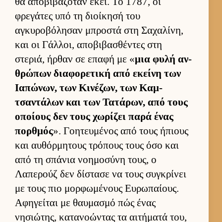
θα αποβιβαζόταν εκεί. Το 1787, οι
φρεγάτες υπό τη διοί­κησή του
αγκυροβόλησαν μπροστά στη Σαχαλίνη,
και οι Γάλ­λοι, αποβιβασθέντες στη
στεριά, ήρ­θαν σε επαφή με «
μια φυλή αν­
θρώπων δια­φορετική από εκείνη των
Ια­πώνων, των Κινέζων, των Καμ­
τσαντάλων και των Τατάρων, από τους
οποί­ους δεν τους χωρίζει παρά ένας
πορ­θμός
». Γοη­τευ­μένος από τους ήπιους
και αυ­θόρ­μητους τρόπους τους όσο και
από τη σπάνια νοη­μοσύνη τους, ο
Λαπερούζ δεν δίστασε να τους συγκρίνει
με τους πιο μορ­φωμένους Ευ­ρωπαί­ους.
Αφηγεί­ται με θαυ­μασμό πώς ένας
νησιώτης, κατανοώντας τα αι­τήματά του,