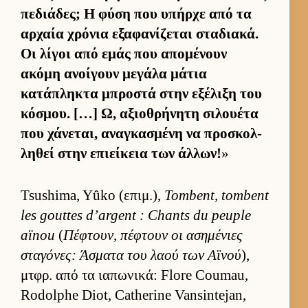
πεδιάδες; Η φύση που υπήρχε από τα
αρ­χαία χρόνια εξαφανίζεται σταδια­κά.
Οι λίγοι από εμάς που απομένουν
ακόμη ανοί­γουν μεγάλα μάτια
κατάπληκτα μπροστά στην εξέλιξη του
κόσμου. […] Ω, αξιο­θρήνητη σιλου­έτα
που χάνεται, αναγκασμένη να προσκολ­
ληθεί στην επιεί­κεια των άλ­λων!
»
Tsushima, Yûko (επιμ.),
Tombent, tombent
les gouttes d’argent : Chants du peuple
aïnou
(
Πέφτουν, πέφτουν οι ασημένιες
σταγόνες: Άσματα του λαού των Αϊνού
),
μτ­φρ. από τα ια­πωνικά: Flore Coumau,
Rodolphe Diot, Catherine Vansintejan,