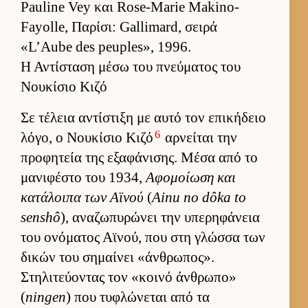
Pauline Vey και Rose-Marie Makino-
Fayolle, Παρίσι: Gallimard, σειρά
«L’Aube des peuples», 1996.
Η Αντίσταση μέσω του πνεύματος του
Νουκίσιο Κιζό
Σε τέλεια αντίστιξη με αυτό τον επικήδειο
6
λόγο, ο Νου­κίσιο Κιζό
αρ­νεί­ται την
προφητεία της εξαφάνισης. Μέσα από το
μανιφέστο του 1934,
Αφομοί­ωση και
κατάλοιπα των Αϊνού
(
Ainu no dôka to
senshô
), αναζωπυρώνει την υπερηφάνεια
του ονόματος Αϊνού, που στη γλώσσα των
δικών του σημαί­νει «άν­θρωπος».
Στηλιτεύ­οντας τον «κοινό άν­θρωπο»
(
ningen
) που τυφλώνεται από τα