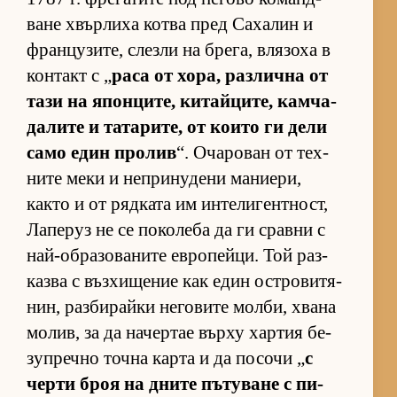
ване хвър­лиха котва пред Са­ха­лин и
фран­цу­зи­те, слезли на бре­га, вля­зоха в
кон­такт с „
раса от хо­ра, раз­лична от
тази на япон­ци­те, ки­тай­ци­те, кам­ча­
да­лите и та­та­ри­те, от ко­ито ги дели
само един про­лив
“. Оча­ро­ван от тех­
ните меки и неп­ри­ну­дени ма­ни­е­ри,
както и от ряд­ката им ин­те­ли­ген­т­ност,
Ла­пе­руз не се по­ко­леба да ги сравни с
най-об­ра­зо­ва­ните ев­ро­пей­ци. Той раз­
казва с въз­хи­ще­ние как един ос­т­ро­ви­тя­
нин, раз­би­райки не­го­вите мол­би, хвана
мо­лив, за да на­чер­тае върху хар­тия бе­
зуп­речно точна карта и да по­сочи „
с
черти броя на дните пъ­ту­ване с пи­