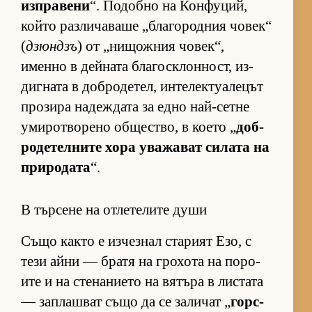
из­п­ра­вени
“. По­добно на Кон­фу­ций,
който раз­ли­ча­ваше „бла­го­род­ния чо­век“
(
дзюндзъ
) от „ни­щож­ния чо­век“,
именно в дей­ната бла­гос­к­лон­ност, из­
диг­ната в доб­ро­де­тел, ин­те­лек­ту­а­ле­цът
про­зира на­деж­дата за едно най-сетне
уми­рот­во­рено об­щес­т­во, в ко­ето „
доб­
ро­де­тел­ните хора ува­жа­ват си­лата на
при­ро­дата
“.
В търсене на отлетелите души
Също както е из­чез­нал ста­рият Езо, с
тези айни — братя на гро­хота на по­ро­
ите и на сте­на­ни­ето на вя­търа в лис­тата
— зап­лаш­ват също да се за­ли­чат „
гор­с­