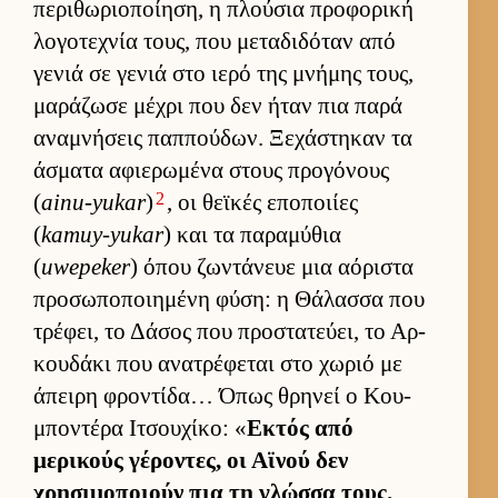
περιθωριο­ποί­ηση, η πλού­σια προφορική
λογοτεχνία τους, που μεταδιδόταν από
γενιά σε γενιά στο ιερό της μνήμης τους,
μαράζωσε μέχρι που δεν ήταν πια παρά
αναμνήσεις παπ­πού­δων. Ξεχάστηκαν τα
άσματα αφιε­ρωμένα στους προγόνους
2
(
ainu-yukar
)
, οι θεϊκές εποποι­ίες
(
kamuy-yukar
) και τα παραμύθια
(
uwepeker
) όπου ζωντάνευε μια αόριστα
προσωποποι­ημένη φύση: η Θάλασσα που
τρέφει, το Δάσος που προστατεύ­ει, το Αρ­
κου­δάκι που ανατρέφεται στο χωριό με
άπειρη φροντίδα… Όπως θρηνεί ο Κου­
μποντέρα Ιτσου­χίκο: «
Εκτός από
μερικούς γέροντες, οι Αϊνού δεν
χρησιμοποιούν πια τη γλώσσα τους.