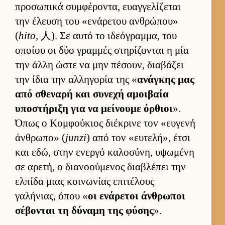
προσωπικά συμ­φέροντα, ευαγ­γελίζεται
την έλευση του «ενάρετου αν­θρώπου»
(
hito
, 人). Σε αυτό το ιδεόγραμ­μα, του
οποίου οι δύο γραμ­μές στηρίζονται η μία
την άλλη ώστε να μην πέσουν, δια­βάζει
την ίδια την αλ­ληγορία της «
ανάγκης μας
από σθεναρή και συνεχή αμοι­βαία
υποστήριξη για να μεί­νουμε όρ­θιοι
».
Όπως ο Κομ­φού­κιος διέκρινε τον «ευ­γενή
άν­θρωπο» (
junzi
) από τον «ευ­τελή», έτσι
και εδώ, στην ενεργό καλοσύνη, υψωμένη
σε αρετή, ο δια­νοού­μενος δια­βλέπει την
ελ­πίδα μιας κοι­νωνίας επιτέλους
γαλήνιας, όπου «
οι ενάρετοι άν­θρωποι
σέβονται τη δύναμη της φύσης
».