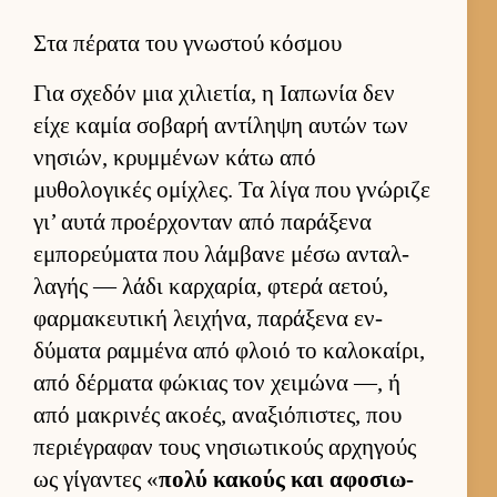
Στα πέρατα του γνωστού κόσμου
Για σχεδόν μια χιλιε­τία, η Ια­πωνία δεν
είχε καμία σοβαρή αντίληψη αυ­τών των
νησιών, κρυμ­μένων κάτω από
μυθολογικές ομίχλες. Τα λίγα που γνώριζε
γι’ αυτά προέρ­χονταν από παράξενα
εμπορεύ­ματα που λάμ­βανε μέσω ανταλ­
λαγής — λάδι καρ­χαρία, φτερά αετού,
φαρ­μακευ­τική λει­χήνα, παράξενα εν­
δύματα ραμ­μένα από φλοιό το καλοκαί­ρι,
από δέρ­ματα φώκιας τον χει­μώνα —, ή
από μακρινές ακοές, αναξιόπιστες, που
περιέγραφαν τους νησιω­τικούς αρ­χηγούς
ως γίγαντες «
πολύ κακούς και αφοσιω­