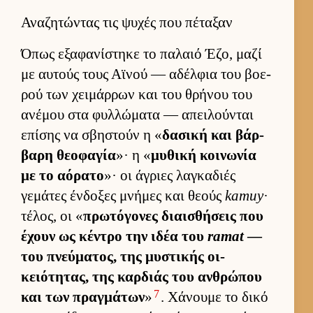
Αναζητώντας τις ψυχές που πέταξαν
Όπως εξαφανίστηκε το παλαιό Έζο, μαζί
με αυ­τούς τους Αϊνού — αδέλ­φια του βοε­
ρού των χει­μάρ­ρων και του θρήνου του
ανέμου στα φυλ­λώματα — απει­λού­νται
επίσης να σβηστούν η «
δασική και βάρ­
βαρη θεοφαγία
»· η «
μυθική κοι­νωνία
με το αόρατο
»· οι άγριες λαγκαδιές
γεμάτες έν­δοξες μνήμες και θεούς
kamuy
·
τέλος, οι «
πρωτόγονες διαι­σθήσεις που
έχουν ως κέντρο την ιδέα του
ramat
—
του πνεύ­ματος, της μυστικής οι­
κειότητας, της καρ­διάς του αν­θρώπου
7
και των πραγ­μάτων
»
. Χάνουμε το δικό