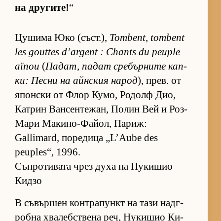
на дру­ги­те!
“
Цу­шима Юко (съст­.),
Tombent, tombent
les gouttes d’argent : Chants du peuple
aïnou
(
Па­дат, па­дат сре­бър­ните кап­
ки: Песни на айн­с­кия на­род
), прев. от
япон­ски от Флор Ку­мо, Ро­долф Дио,
Кат­рин Ван­сен­те­жан, По­лин Вей и Роз-
Мари Ма­ки­но-Фа­йол, Па­риж:
Gallimard, по­ре­дица „L’Aube des
peuples“, 1996.
Съпротивата чрез духа на Нукишио
Кидзо
В съ­вър­шен кон­т­ра­пункт на тази над­г­
робна хва­леб­с­т­вена реч, Ну­ки­шио Ки­