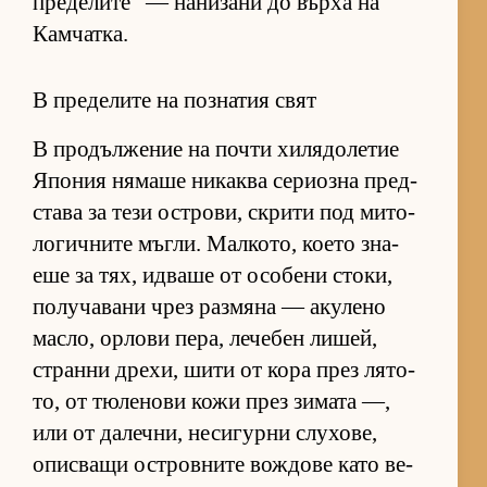
пре­де­ли­те“ — на­ни­зани до върха на
Кам­чат­ка.
В пределите на познатия свят
В про­дъл­же­ние на почти хи­ля­до­ле­тие
Япо­ния ня­маше ни­каква се­ри­озна пред­
с­тава за тези ос­т­ро­ви, скрити под ми­то­
ло­гич­ните мъг­ли. Мал­ко­то, ко­ето зна­
еше за тях, ид­ваше от осо­бени сто­ки,
по­лу­ча­вани чрез раз­мяна — аку­лено
мас­ло, ор­лови пе­ра, ле­че­бен ли­шей,
странни дре­хи, шити от кора през ля­то­
то, от тю­ле­нови кожи през зи­мата —,
или от да­леч­ни, не­си­гурни слу­хо­ве,
опис­ващи ос­т­ров­ните вож­дове като ве­