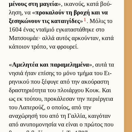
μένους στη μαγεία
», ικανούς, κατά βού­
ληση, να «
προκαλούν τη βροχή και να
1
ξεσηκώνουν τις καται­γίδες
»
. Μόλις το
1604 ένας νταϊμιό εγκαταστάθηκε στο
Ματσου­μάε· αλλά αυ­τός αρ­κού­νταν, κατά
κάποιον τρόπο, να φρου­ρεί.
«
Αμελητέα και παραμελημένα
», αυτά τα
νησιά ήταν επίσης το μόνο τμήμα του Ει­
ρηνικού που ξέφυγε από την ακού­ραστη
δραστηριότητα του πλοιάρ­χου Κουκ. Και
ως εκ τού­του, προκάλεσαν την περιέρ­γεια
του Λαπερούζ, ο οποί­ος, από την
αναχώρησή του από τη Γαλ­λία, και­γόταν
από ανυπομονησία να εί­ναι ο πρώτος που