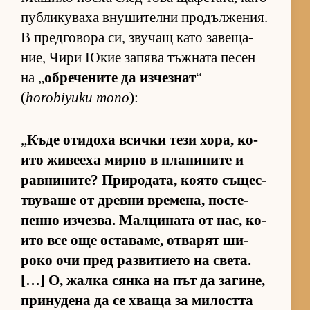
пуб­ли­ку­ваха вну­ши­телни про­дъл­же­ния.
В пред­го­вора си, зву­чащ като за­ве­ща­
ние, Чири Юкие за­пява тъж­ната пе­сен
на „
об­ре­че­ните да из­чез­нат
“
(
horobiyuku mono
):
„
Къде оти­доха всички тези хо­ра, ко­
ито жи­ве­еха мирно в пла­ни­ните и
рав­ни­ни­те? При­ро­да­та, ко­ято съ­щес­
т­ву­ваше от древни вре­ме­на, пос­те­
пенно из­чез­ва. Мал­ци­ната от нас, ко­
ито все още ос­та­ва­ме, от­ва­рят ши­
роко очи пред раз­ви­ти­ето на све­та.
[…] О, жалка сянка на път да за­ги­не,
при­ну­дена да се хваща за ми­лостта