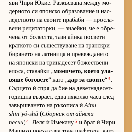
яви Чири Юкие. Раз­къс­вана между мо­
дер­ното си япон­ско об­ра­зо­ва­ние и нас­
лед­с­твото на сво­ите пра­баби — прос­ла­
вени ре­ци­та­тор­ки, — зна­ей­ки, че е об­ре­
чена от бо­лест­та, тази айнка пос­вети
крат­кото си съ­щес­т­ву­ване на тран­с­к­ри­
би­ра­нето на ла­ти­ница и пре­веж­да­нето
на япон­ски на три­на­де­сет бо­жес­т­вени
епо­са, ста­вайки „
мо­ми­че­то, ко­ето ула­
3
вяше бо­го­вете
“ като „
дар за сво­ите
“
.
Сър­цето ѝ спря да бие на де­вет­на­де­сет­
го­дишна въз­раст, едва ня­колко часа след
за­вър­ш­ва­нето на ръ­ко­писа ѝ
Ainu
shin’yô-shû
(
Сбор­ник от айн­ски
4
5
песни
)
. Леля ѝ Име­кану
и брат ѝ Чири
Ма­шихо по­еха след това ща­фе­та­та, като