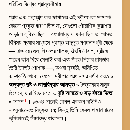
পরিচিত বিশ্বের প্রান্তসীমায়
প্রায় এক সহস্রাব্দ ধরে জাপানের এই দ্বীপগুলো সম্পর্কে
কোনো প্রকৃত ধারণা ছিল না, সেগুলো পৌরাণিক কুয়াশার
আড়ালে লুকিয়ে ছিল। যৎসামান্য যা জানা ছিল তা আসত
বিনিময় প্রথার মাধ্যমে প্রাপ্ত অদ্ভুত পণ্যসামগ্রী থেকে
— হাঙরের তেল, ঈগলের পালক, ঔষধি শৈবাল, গ্রীষ্মে
গাছের ছাল দিয়ে সেলাই করা এবং শীতে সিলের চামড়ার
তৈরি উদ্ভট পোশাক —, অথবা দূরবর্তী, অনিশ্চিত
জনশ্রুতি থেকে, যেগুলো দ্বীপের প্রধানদের বর্ণনা করত «
অত্যন্ত দুষ্ট ও জাদুবিদ্যায় আসক্ত
» দৈত্যাকার মানুষ
হিসেবে, যারা ইচ্ছামতো «
বৃষ্টি আনতে ও ঝড় বইয়ে দিতে
1
» সক্ষম
। ১৬০৪ সালেই কেবল একজন দাইমিও
মাৎসুমায়ে-তে নিযুক্ত হন; কিন্তু তিনি কেবল পাহারাদারের
ভূমিকাতেই সীমাবদ্ধ থাকতেন।