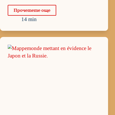
Про­че­тете още
14 min