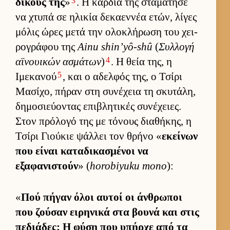
3
δικούς της
»
. Η καρ­διά της σταμάτησε
να χτυπά σε ηλικία δεκαεν­νέα ετών, λίγες
μόλις ώρες μετά την ολοκλήρωση του χει­
ρογράφου της
Ainu shin’yô-shû
(
Συλ­λογή
4
αϊνουι­κών ασμάτων
)
. Η θεία της, η
5
Ιμεκανού
, και ο αδελ­φός της, ο Τσίρι
Μασίχο, πήραν στη συνέχεια τη σκυτάλη,
δημοσιεύ­οντας επιβλητικές συνέχειες.
Στον πρόλογό της με τόνους δια­θήκης, η
Τσίρι Γιού­κιε ψάλ­λει τον θρήνο «
εκεί­νων
που εί­ναι καταδικασμένοι να
εξαφανιστούν
» (
horobiyuku mono
):
«
Πού πήγαν όλοι αυ­τοί οι άν­θρωποι
που ζού­σαν ει­ρηνικά στα βουνά και στις
πεδιάδες; Η φύση που υπήρχε από τα