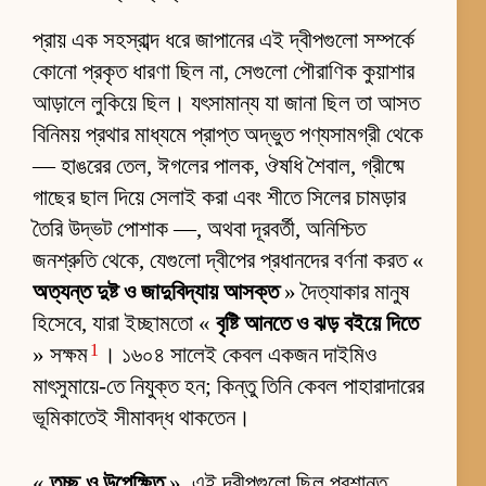
প্রায় এক সহস্রাব্দ ধরে জাপানের এই দ্বীপগুলো সম্পর্কে
কোনো প্রকৃত ধারণা ছিল না, সেগুলো পৌরাণিক কুয়াশার
আড়ালে লুকিয়ে ছিল। যৎসামান্য যা জানা ছিল তা আসত
বিনিময় প্রথার মাধ্যমে প্রাপ্ত অদ্ভুত পণ্যসামগ্রী থেকে
— হাঙরের তেল, ঈগলের পালক, ঔষধি শৈবাল, গ্রীষ্মে
গাছের ছাল দিয়ে সেলাই করা এবং শীতে সিলের চামড়ার
তৈরি উদ্ভট পোশাক —, অথবা দূরবর্তী, অনিশ্চিত
জনশ্রুতি থেকে, যেগুলো দ্বীপের প্রধানদের বর্ণনা করত «
অত্যন্ত দুষ্ট ও জাদুবিদ্যায় আসক্ত
» দৈত্যাকার মানুষ
হিসেবে, যারা ইচ্ছামতো «
বৃষ্টি আনতে ও ঝড় বইয়ে দিতে
1
» সক্ষম
। ১৬০৪ সালেই কেবল একজন দাইমিও
মাৎসুমায়ে-তে নিযুক্ত হন; কিন্তু তিনি কেবল পাহারাদারের
ভূমিকাতেই সীমাবদ্ধ থাকতেন।
«
তুচ্ছ ও উপেক্ষিত
», এই দ্বীপগুলো ছিল প্রশান্ত