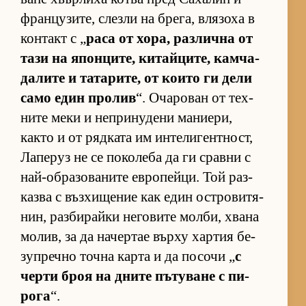
фран­цу­зи­те, слезли на бре­га, вля­зоха в
кон­такт с „
раса от хо­ра, раз­лична от
тази на япон­ци­те, ки­тай­ци­те, кам­ча­
да­лите и та­та­ри­те, от ко­ито ги дели
само един про­лив
“. Оча­ро­ван от тех­
ните меки и неп­ри­ну­дени ма­ни­е­ри,
както и от ряд­ката им ин­те­ли­ген­т­ност,
Ла­пе­руз не се по­ко­леба да ги сравни с
най-об­ра­зо­ва­ните ев­ро­пей­ци. Той раз­
казва с въз­хи­ще­ние как един ос­т­ро­ви­тя­
нин, раз­би­райки не­го­вите мол­би, хвана
мо­лив, за да на­чер­тае върху хар­тия бе­
зуп­речно точна карта и да по­сочи „
с
черти броя на дните пъ­ту­ване с пи­
рога
“.