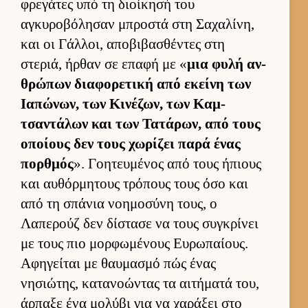
φρεγάτες υπό τη διοί­κησή του
αγκυροβόλησαν μπροστά στη Σαχαλίνη,
και οι Γάλ­λοι, αποβιβασθέντες στη
στεριά, ήρ­θαν σε επαφή με «
μια φυλή αν­
θρώπων δια­φορετική από εκείνη των
Ια­πώνων, των Κινέζων, των Καμ­
τσαντάλων και των Τατάρων, από τους
οποί­ους δεν τους χωρίζει παρά ένας
πορ­θμός
». Γοη­τευ­μένος από τους ήπιους
και αυ­θόρ­μητους τρόπους τους όσο και
από τη σπάνια νοη­μοσύνη τους, ο
Λαπερούζ δεν δίστασε να τους συγκρίνει
με τους πιο μορ­φωμένους Ευ­ρωπαί­ους.
Αφηγεί­ται με θαυ­μασμό πώς ένας
νησιώτης, κατανοώντας τα αι­τήματά του,
άρ­παξε ένα μολύβι για να χαράξει στο