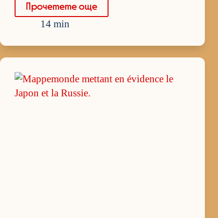
Про­че­тете още
14 min