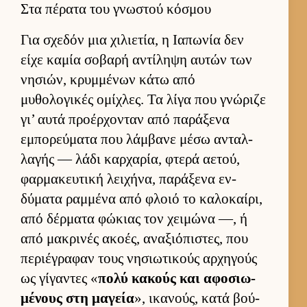
Στα πέρατα του γνωστού κόσμου
Για σχεδόν μια χιλιε­τία, η Ια­πωνία δεν
είχε καμία σοβαρή αντίληψη αυ­τών των
νησιών, κρυμ­μένων κάτω από
μυθολογικές ομίχλες. Τα λίγα που γνώριζε
γι’ αυτά προέρ­χονταν από παράξενα
εμπορεύ­ματα που λάμ­βανε μέσω ανταλ­
λαγής — λάδι καρ­χαρία, φτερά αετού,
φαρ­μακευ­τική λει­χήνα, παράξενα εν­
δύματα ραμ­μένα από φλοιό το καλοκαί­ρι,
από δέρ­ματα φώκιας τον χει­μώνα —, ή
από μακρινές ακοές, αναξιόπιστες, που
περιέγραφαν τους νησιω­τικούς αρ­χηγούς
ως γίγαντες «
πολύ κακούς και αφοσιω­
μένους στη μαγεία
», ικανούς, κατά βού­