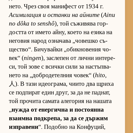
не­то. Чрез своя ма­ни­фест от 1934 г.
Аси­ми­ла­ция и ос­танки на ай­ните
(
Ainu
no dôka to senshô
), той съ­жи­вява гор­
достта от името ай­ну, ко­ето на езика на
не­го­вия на­род оз­на­чава „чо­вешко съ­
щес­т­во“. Би­чу­вайки „о­бик­но­ве­ния чо­
век“ (
ningen
), зас­ле­пен от лични ин­те­ре­
си, той зове с всички сили за нас­тъп­ва­
нето на „доб­ро­де­тел­ния чо­век“ (
hito
,
人). В тази иде­ог­ра­ма, чи­ито два щриха
се под­пи­рат един друг, за да не пад­нат,
той про­чита са­мата але­го­рия на на­шата
„
нужда от енер­гична и пос­то­янна
вза­имна под­к­ре­па, за да се дър­жим
из­п­ра­вени
“. По­добно на Кон­фу­ций,