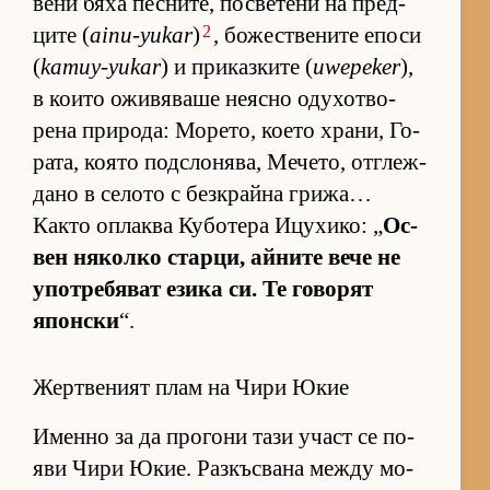
вени бяха пес­ни­те, пос­ве­тени на пред­
2
ците (
ainu-yukar
)
, бо­жес­т­ве­ните епоси
(
kamuy-yukar
) и при­каз­ките (
uwepeker
),
в ко­ито ожи­вя­ваше не­ясно оду­хот­во­
рена при­ро­да: Мо­ре­то, ко­ето хра­ни, Го­
ра­та, ко­ято под­с­ло­ня­ва, Ме­че­то, от­г­леж­
дано в се­лото с без­к­райна гри­жа…
Както оп­лаква Ку­бо­тера Ицу­хи­ко: „
Ос­
вен ня­колко стар­ци, ай­ните вече не
упот­ре­бя­ват езика си. Те го­во­рят
япон­ски
“.
Жертвеният плам на Чири Юкие
Именно за да про­гони тази участ се по­
яви Чири Юкие. Раз­къс­вана между мо­