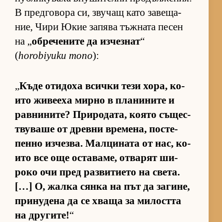
В пред­го­вора си, зву­чащ като за­ве­ща­
ние, Чири Юкие за­пява тъж­ната пе­сен
на „
об­ре­че­ните да из­чез­нат
“
(
horobiyuku mono
):
„
Къде оти­доха всички тези хо­ра, ко­
ито жи­ве­еха мирно в пла­ни­ните и
рав­ни­ни­те? При­ро­да­та, ко­ято съ­щес­
т­ву­ваше от древни вре­ме­на, пос­те­
пенно из­чез­ва. Мал­ци­ната от нас, ко­
ито все още ос­та­ва­ме, от­ва­рят ши­
роко очи пред раз­ви­ти­ето на све­та.
[…] О, жалка сянка на път да за­ги­не,
при­ну­дена да се хваща за ми­лостта
на дру­ги­те!
“