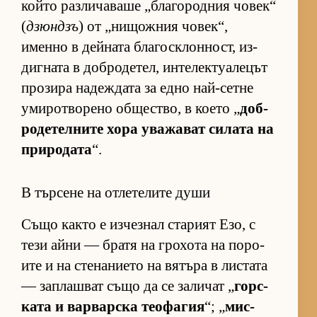
който раз­ли­ча­ваше „бла­го­род­ния чо­век“
(
дзюндзъ
) от „ни­щож­ния чо­век“,
именно в дей­ната бла­гос­к­лон­ност, из­
диг­ната в доб­ро­де­тел, ин­те­лек­ту­а­ле­цът
про­зира на­деж­дата за едно най-сетне
уми­рот­во­рено об­щес­т­во, в ко­ето „
доб­
ро­де­тел­ните хора ува­жа­ват си­лата на
при­ро­дата
“.
В търсене на отлетелите души
Също както е из­чез­нал ста­рият Езо, с
тези айни — братя на гро­хота на по­ро­
ите и на сте­на­ни­ето на вя­търа в лис­тата
— зап­лаш­ват също да се за­ли­чат „
гор­с­
ката и вар­вар­ска те­о­фа­гия
“; „
мис­