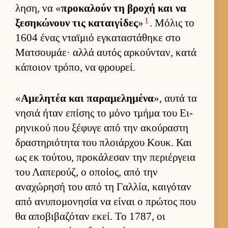
ληση, να «
προκαλούν τη βροχή και να
1
ξεσηκώνουν τις καται­γίδες
»
. Μόλις το
1604 ένας νταϊμιό εγκαταστάθηκε στο
Ματσου­μάε· αλλά αυ­τός αρ­κού­νταν, κατά
κάποιον τρόπο, να φρου­ρεί.
«
Αμελητέα και παραμελημένα
», αυτά τα
νησιά ήταν επίσης το μόνο τμήμα του Ει­
ρηνικού που ξέφυγε από την ακού­ραστη
δραστηριότητα του πλοιάρ­χου Κουκ. Και
ως εκ τού­του, προκάλεσαν την περιέρ­γεια
του Λαπερούζ, ο οποί­ος, από την
αναχώρησή του από τη Γαλ­λία, και­γόταν
από ανυπομονησία να εί­ναι ο πρώτος που
θα αποβιβαζόταν εκεί. Το 1787, οι