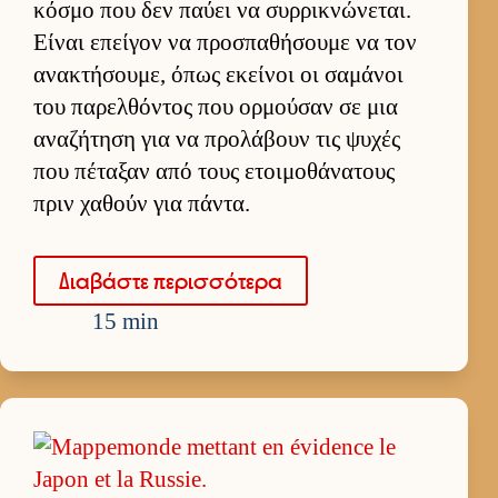
κόσμο που δεν παύει να συρ­ρικνώνεται.
Εί­ναι επεί­γον να προσπαθήσουμε να τον
ανακτήσου­με, όπως εκεί­νοι οι σαμάνοι
του παρελ­θόντος που ορ­μού­σαν σε μια
αναζήτηση για να προλάβουν τις ψυχές
που πέταξαν από τους ετοι­μοθάνατους
πριν χαθούν για πάντα.
Δια­βάστε περισ­σότερα
15 min