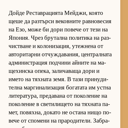
Дойде Рес­тав­ра­ци­ята Мей­джи, ко­ято
щеше да раз­търси ве­ков­ните рав­но­ве­сия
на Езо, може би дори по­вече от тези на
Япо­ния. Чрез бру­тална по­ли­тика на раз­
чис­т­ване и ко­ло­ни­за­ция, утеж­нена от
ав­то­ри­тарни от­чуж­да­ва­ния, цен­т­рал­ната
ад­ми­нис­т­ра­ция под­чини ай­ните на ма­
ще­хин­ска опе­ка, за­ли­ча­ваща дори и
името на тях­ната зе­мя. В тази при­ну­ди­
телна мар­ги­на­ли­за­ция бо­га­тата им ус­тна
ли­те­ра­ту­ра, пре­да­вана от по­ко­ле­ние на
по­ко­ле­ние в све­ти­ли­щето на тях­ната па­
мет, по­вях­на, до­като не ос­тана нищо по­
вече от спо­мени на пра­ро­ди­те­ли. Заб­ра­