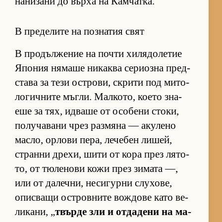
на­ни­зани до върха на Кам­чат­ка.
В пределите на познатия свят
В про­дъл­же­ние на почти хи­ля­до­ле­тие
Япо­ния ня­маше ни­каква се­ри­озна пред­
с­тава за тези ос­т­ро­ви, скрити под ми­то­
ло­гич­ните мъг­ли. Мал­ко­то, ко­ето зна­
еше за тях, ид­ваше от осо­бени сто­ки,
по­лу­ча­вани чрез раз­мяна — аку­лено
мас­ло, ор­лови пе­ра, ле­че­бен ли­шей,
странни дре­хи, шити от кора през ля­то­
то, от тю­ле­нови кожи през зи­мата —,
или от да­леч­ни, не­си­гурни слу­хо­ве,
опис­ващи ос­т­ров­ните вож­дове като ве­
ли­ка­ни, „
твърде зли и от­да­дени на ма­