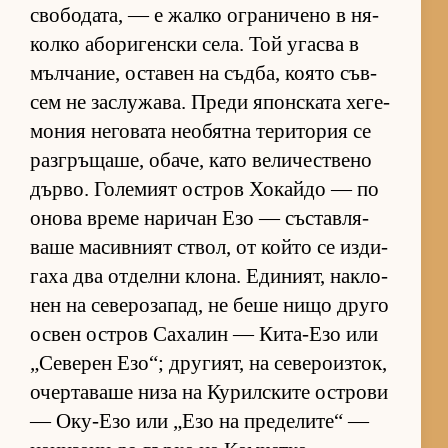
сво­бо­да­та, — е жалко ог­ра­ни­чено в ня­
колко або­ри­ген­ски се­ла. Той угасва в
мъл­ча­ние, ос­та­вен на съд­ба, ко­ято съв­
сем не зас­лу­жа­ва. Преди япон­с­ката хе­ге­
мо­ния не­го­вата не­о­бятна те­ри­то­рия се
раз­г­ръ­ща­ше, оба­че, като ве­ли­чес­т­вено
дър­во. Го­ле­мият ос­т­ров Хо­кайдо — по
онова време на­ри­чан Езо — със­тав­ля­
ваше ма­сив­ният ствол, от който се из­ди­
гаха два от­делни кло­на. Еди­ни­ят, нак­ло­
нен на се­ве­ро­за­пад, не беше нищо друго
ос­вен ос­т­ров Са­ха­лин — Ки­та-Езо или
„Се­ве­рен Езо“; дру­ги­ят, на се­ве­ро­из­ток,
очер­та­ваше низа на Ку­рил­с­ките ос­т­рови
— Оку-Езо или „Езо на пре­де­ли­те“ —