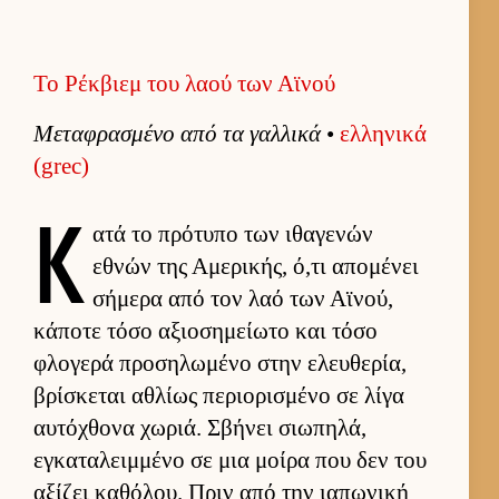
Το Ρέκβιεμ του λαού των Αϊνού
Μεταφρασμένο από τα γαλ­λικά
•
ελ­ληνικά
(grec)
Κ
ατά το πρότυπο των ιθαγενών
εθνών της Αμερικής, ό,τι απομένει
σήμερα από τον λαό των Αϊνού,
κάποτε τόσο αξιο­σημεί­ωτο και τόσο
φλογερά προσηλωμένο στην ελευ­θερία,
βρίσκεται αθλίως περιο­ρισμένο σε λίγα
αυ­τόχθονα χωριά. Σβήνει σιω­πηλά,
εγκαταλειμ­μένο σε μια μοίρα που δεν του
αξίζει καθόλου. Πριν από την ια­πωνική