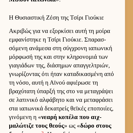
Η Θυσιαστική Ζέση της Τσίρι Γιούκιε
Ακριβώς για να εξορ­κίσει αυτή τη μοίρα
εμ­φανίστηκε η Τσίρι Γιού­κιε. Σπαρασ­
σόμενη ανάμεσα στη σύγ­χρονη ια­πωνική
μόρ­φωσή της και στην κληρονομιά των
για­γιάδων της, διάσημων απαγ­γελ­τριών,
γνωρίζοντας ότι ήταν καταδικασμένη από
τη νόσο, αυτή η Αϊνού αφιέρωσε τη
βραχύτατη ύπαρξή της στο να μεταγράψει
σε λατινικό αλ­φάβητο και να μεταφράσει
στα ια­πωνικά δεκατρείς θεϊκές εποποι­ίες,
γινόμενη η «
νεαρή κοπέλα που αιχ­
μαλώτιζε τους θεούς
» ως «
δώρο στους