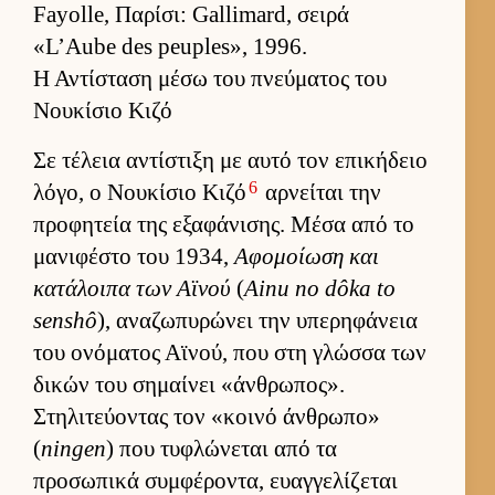
Fayolle, Παρίσι: Gallimard, σειρά
«L’Aube des peuples», 1996.
Η Αντίσταση μέσω του πνεύματος του
Νουκίσιο Κιζό
Σε τέλεια αντίστιξη με αυτό τον επικήδειο
6
λόγο, ο Νου­κίσιο Κιζό
αρ­νεί­ται την
προφητεία της εξαφάνισης. Μέσα από το
μανιφέστο του 1934,
Αφομοί­ωση και
κατάλοιπα των Αϊνού
(
Ainu no dôka to
senshô
), αναζωπυρώνει την υπερηφάνεια
του ονόματος Αϊνού, που στη γλώσσα των
δικών του σημαί­νει «άν­θρωπος».
Στηλιτεύ­οντας τον «κοινό άν­θρωπο»
(
ningen
) που τυφλώνεται από τα
προσωπικά συμ­φέροντα, ευαγ­γελίζεται