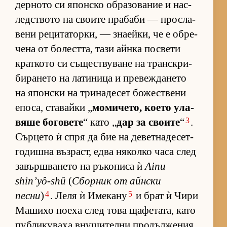
дер­ното си япон­ско об­ра­зо­ва­ние и нас­
лед­с­твото на сво­ите пра­баби — прос­ла­
вени ре­ци­та­тор­ки, — зна­ей­ки, че е об­ре­
чена от бо­лест­та, тази айнка пос­вети
крат­кото си съ­щес­т­ву­ване на тран­с­к­ри­
би­ра­нето на ла­ти­ница и пре­веж­да­нето
на япон­ски на три­на­де­сет бо­жес­т­вени
епо­са, ста­вайки „
мо­ми­че­то, ко­ето ула­
3
вяше бо­го­вете
“ като „
дар за сво­ите
“
.
Сър­цето ѝ спря да бие на де­вет­на­де­сет­
го­дишна въз­раст, едва ня­колко часа след
за­вър­ш­ва­нето на ръ­ко­писа ѝ
Ainu
shin’yô-shû
(
Сбор­ник от айн­ски
4
5
песни
)
. Леля ѝ Име­кану
и брат ѝ Чири
Ма­шихо по­еха след това ща­фе­та­та, като
пуб­ли­ку­ваха вну­ши­телни про­дъл­же­ния.