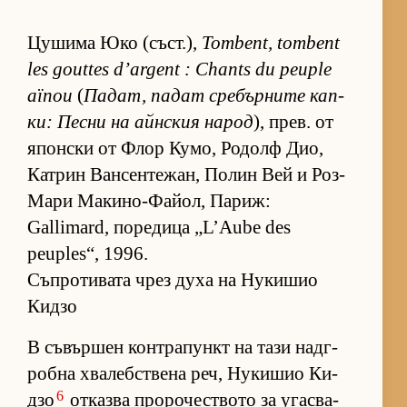
Цу­шима Юко (съст­.),
Tombent, tombent
les gouttes d’argent : Chants du peuple
aïnou
(
Па­дат, па­дат сре­бър­ните кап­
ки: Песни на айн­с­кия на­род
), прев. от
япон­ски от Флор Ку­мо, Ро­долф Дио,
Кат­рин Ван­сен­те­жан, По­лин Вей и Роз-
Мари Ма­ки­но-Фа­йол, Па­риж:
Gallimard, по­ре­дица „L’Aube des
peuples“, 1996.
Съпротивата чрез духа на Нукишио
Кидзо
В съ­вър­шен кон­т­ра­пункт на тази над­г­
робна хва­леб­с­т­вена реч, Ну­ки­шио Ки­
6
дзо
от­казва про­ро­чес­т­вото за угас­ва­