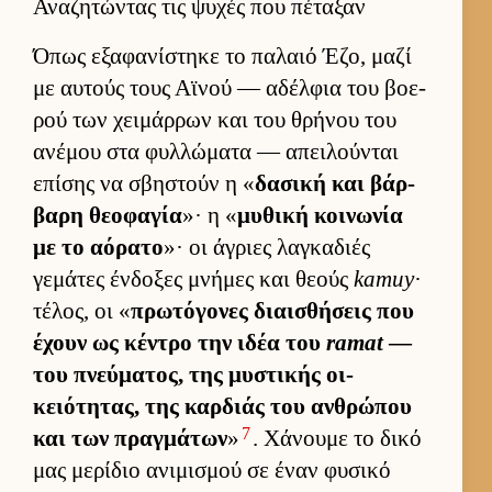
Αναζητώντας τις ψυχές που πέταξαν
Όπως εξαφανίστηκε το παλαιό Έζο, μαζί
με αυ­τούς τους Αϊνού — αδέλ­φια του βοε­
ρού των χει­μάρ­ρων και του θρήνου του
ανέμου στα φυλ­λώματα — απει­λού­νται
επίσης να σβηστούν η «
δασική και βάρ­
βαρη θεοφαγία
»· η «
μυθική κοι­νωνία
με το αόρατο
»· οι άγριες λαγκαδιές
γεμάτες έν­δοξες μνήμες και θεούς
kamuy
·
τέλος, οι «
πρωτόγονες διαι­σθήσεις που
έχουν ως κέντρο την ιδέα του
ramat
—
του πνεύ­ματος, της μυστικής οι­
κειότητας, της καρ­διάς του αν­θρώπου
7
και των πραγ­μάτων
»
. Χάνουμε το δικό
μας μερίδιο ανιμισμού σε έναν φυσικό