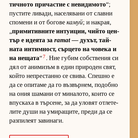
тич­ното при­час­тие с не­ви­ди­мото
“;
пус­тите ли­ва­ди, на­се­ля­вани от славни
спо­мени и от бо­гове
камуй
; и нак­рая,
„
при­ми­тив­ните ин­ту­и­ции, чийто цен­
тър е иде­ята за
ramat
— ду­хът, тай­
ната ин­тим­ност, сър­цето на чо­века и
7
на не­щата
“
. Ние гу­бим соб­с­т­ве­ния си
дял от ани­ми­зъм в един при­ро­ден свят,
който неп­рес­танно се сви­ва. Спешно е
да се опи­таме да го въз­вър­нем, по­добно
на ония ша­мани от ми­на­ло­то, ко­ито се
впус­каха в тър­се­не, за да уло­вят от­ле­те­
лите души на уми­ра­щи­те, преди да се
раз­пи­леят за­ви­на­ги.