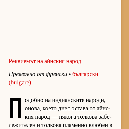
Реквиемът на айнския народ
Пре­ве­дено от френ­ски
•
бъл­гар­ски
(bulgare)
П
о­добно на ин­ди­ан­с­ките на­ро­ди,
оно­ва, ко­ето днес ос­тава от айн­с­
кия на­род — ня­кога тол­кова за­бе­
ле­жи­те­лен и тол­кова пла­менно влю­бен в