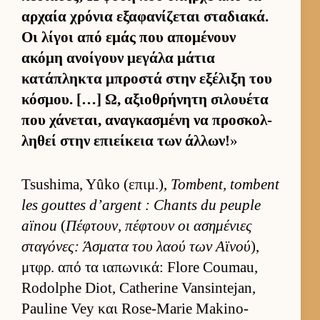
αρ­χαία χρόνια εξαφανίζεται σταδια­κά.
Οι λίγοι από εμάς που απομένουν
ακόμη ανοί­γουν μεγάλα μάτια
κατάπληκτα μπροστά στην εξέλιξη του
κόσμου. […] Ω, αξιο­θρήνητη σιλου­έτα
που χάνεται, αναγκασμένη να προσκολ­
ληθεί στην επιεί­κεια των άλ­λων!
»
Tsushima, Yûko (επιμ.),
Tombent, tombent
les gouttes d’argent : Chants du peuple
aïnou
(
Πέφτουν, πέφτουν οι ασημένιες
σταγόνες: Άσματα του λαού των Αϊνού
),
μτ­φρ. από τα ια­πωνικά: Flore Coumau,
Rodolphe Diot, Catherine Vansintejan,
Pauline Vey και Rose-Marie Makino-