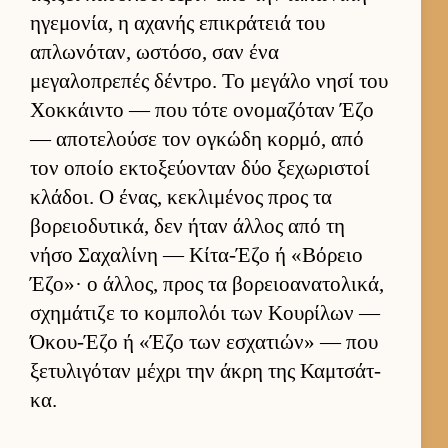
ηγεμονία, η αχανής επικράτειά του
απλωνόταν, ωστόσο, σαν ένα
μεγαλοπρεπές δέντρο. Το μεγάλο νησί του
Χοκ­κάι­ντο — που τότε ονομαζόταν Έζο
— αποτελούσε τον ογκώδη κορ­μό, από
τον οποίο εκτοξεύ­ονταν δύο ξεχωριστοί
κλάδοι. Ο ένας, κεκλιμένος προς τα
βορειο­δυτικά, δεν ήταν άλ­λος από τη
νήσο Σαχαλίνη — Κίτα-Έζο ή «Βόρειο
Έζο»· ο άλ­λος, προς τα βορειο­ανατολικά,
σχημάτιζε το κομπολόι των Κου­ρίλων —
Όκου-Έζο ή «Έζο των εσχατιών» — που
ξετυλιγόταν μέχρι την άκρη της Καμ­τσάτ­
κα.