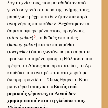
λογοτεχνία τους, που μεταδιδόταν από
γενιά σε γενιά στο ιερό της μνήμης τους,
μαράζωσε μέχρι που δεν ήταν πια παρά
αναμνήσεις παπ­πού­δων. Ξεχάστηκαν τα
άσματα αφιε­ρωμένα στους προγόνους
2
(
ainu-yukar
)
, οι θεϊκές εποποι­ίες
(
kamuy-yukar
) και τα παραμύθια
(
uwepeker
) όπου ζωντάνευε μια αόριστα
προσωποποι­ημένη φύση: η Θάλασσα που
τρέφει, το Δάσος που προστατεύ­ει, το Αρ­
κου­δάκι που ανατρέφεται στο χωριό με
άπειρη φροντίδα… Όπως θρηνεί ο Κου­
μποντέρα Ιτσου­χίκο: «
Εκτός από
μερικούς γέροντες, οι Αϊνού δεν
χρησιμοποιούν πια τη γλώσσα τους.
Μιλούν ια­πωνικά
».