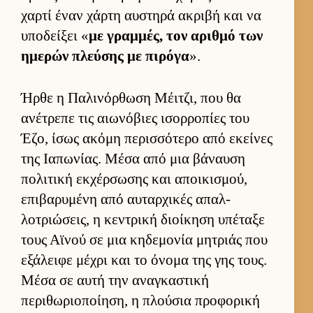
χαρτί έναν χάρτη αυ­στηρά ακριβή και να
υποδεί­ξει «
με γραμ­μές, τον αριθμό των
ημερών πλεύ­σης με πιρόγα
».
Ήρθε η Παλινόρ­θωση Μέιτζι, που θα
ανέτρεπε τις αιω­νόβιες ισορ­ροπίες του
Έζο, ίσως ακόμη περισ­σότερο από εκεί­νες
της Ια­πωνίας. Μέσα από μια βάναυση
πολιτική εκ­χέρ­σωσης και αποι­κισμού,
επιβαρυμένη από αυ­ταρ­χικές απαλ­
λοτριώσεις, η κεντρική διοί­κηση υπέταξε
τους Αϊνού σε μια κηδεμονία μητριάς που
εξάλειφε μέχρι και το όνομα της γης τους.
Μέσα σε αυτή την αναγκαστική
περιθωριο­ποί­ηση, η πλού­σια προφορική