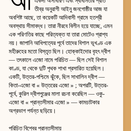
আ
একদা অসাধারণ এবং স্বাধীনতার প্রতি
তীব্র অনুরাগী আইনু জনগোষ্ঠীর আজ যা
অবশিষ্ট আছে, তা কয়েকটি আদিবাসী গ্রামে হতশ্রী
অবস্থায় সীমাবদ্ধ। তারা নীরবে বিলীন হয়ে যাচ্ছে, এমন
এক পরিণতির কাছে পরিত্যক্ত যা তারা মোটেও প্রাপ্য
নয়। জাপানি আধিপত্যের পূর্বে তাদের বিশাল ভূখণ্ড এক
মহীরুহের মতো বিস্তৃত ছিল। হোক্কাইদোর বৃহৎ দ্বীপ
— তৎকালে এজো নামে পরিচিত — ছিল সেই বিশাল
কাণ্ড, যা থেকে দুটি পৃথক শাখা প্রসারিত হয়েছিল।
একটি, উত্তর-পশ্চিমে ঝুঁকে, ছিল সাখালিন দ্বীপ —
কিতা-এজো বা « উত্তরের এজো » ; অপরটি, উত্তর-
পূর্বে, কুরিল দ্বীপপুঞ্জের মালা রচনা করেছিল — ওকু-
এজো বা « প্রান্তসীমার এজো » — কামচাটকার
অগ্রভাগ পর্যন্ত ছড়িয়ে।
পরিচিত বিশ্বের প্রান্তসীমায়