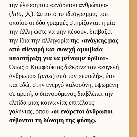
την έλευση του «ενάρετου αν­θρώπου»
(
hito
, 人). Σε αυτό το ιδεόγραμ­μα, του
οποίου οι δύο γραμ­μές στηρίζονται η μία
την άλλη ώστε να μην πέσουν, δια­βάζει
την ίδια την αλ­ληγορία της «
ανάγκης μας
από σθεναρή και συνεχή αμοι­βαία
υποστήριξη για να μεί­νουμε όρ­θιοι
».
Όπως ο Κομ­φού­κιος διέκρινε τον «ευ­γενή
άν­θρωπο» (
junzi
) από τον «ευ­τελή», έτσι
και εδώ, στην ενεργό καλοσύνη, υψωμένη
σε αρετή, ο δια­νοού­μενος δια­βλέπει την
ελ­πίδα μιας κοι­νωνίας επιτέλους
γαλήνιας, όπου «
οι ενάρετοι άν­θρωποι
σέβονται τη δύναμη της φύσης
».