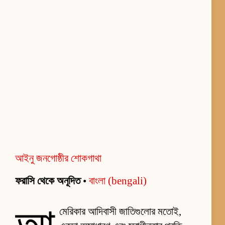
আইনু জনগোষ্ঠীর শোকগাথা
ফরাসি থেকে অনূদিত
•
বাংলা (bengali)
মেরিকার আদিবাসী জাতিগুলোর মতোই,