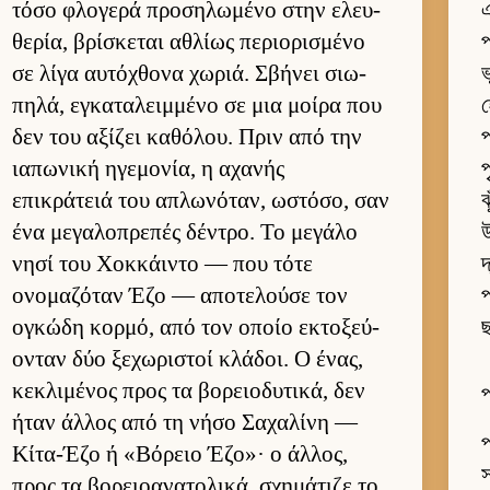
τόσο φλογερά προσηλωμένο στην ελευ­
এ
θερία, βρίσκεται αθλίως περιο­ρισμένο
প
σε λίγα αυ­τόχθονα χωριά. Σβήνει σιω­
ভ
πηλά, εγκαταλειμ­μένο σε μια μοίρα που
δεν του αξίζει καθόλου. Πριν από την
প
ια­πωνική ηγεμονία, η αχανής
প
επικράτειά του απλωνόταν, ωστόσο, σαν
ঝ
ένα μεγαλοπρεπές δέντρο. Το μεγάλο
উ
νησί του Χοκ­κάι­ντο — που τότε
দ
ονομαζόταν Έζο — αποτελούσε τον
প
ογκώδη κορ­μό, από τον οποίο εκτοξεύ­
ছ
ονταν δύο ξεχωριστοί κλάδοι. Ο ένας,
κεκλιμένος προς τα βορειο­δυτικά, δεν
প
ήταν άλ­λος από τη νήσο Σαχαλίνη —
প
Κίτα-Έζο ή «Βόρειο Έζο»· ο άλ­λος,
স
προς τα βορειο­ανατολικά, σχημάτιζε το