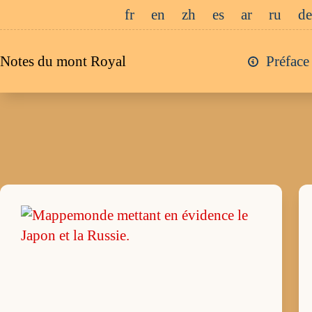
Passer
fr
en
zh
es
ar
ru
de
au
contenu
Notes du mont Royal
Préface