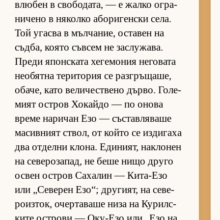
влю­бен в сво­бо­да­та, — е жалко ог­ра­
ни­чено в ня­колко або­ри­ген­ски се­ла.
Той угасва в мъл­ча­ние, ос­та­вен на
съд­ба, ко­ято съв­сем не зас­лу­жа­ва.
Преди япон­с­ката хе­ге­мо­ния не­го­вата
не­о­бятна те­ри­то­рия се раз­г­ръ­ща­ше,
оба­че, като ве­ли­чес­т­вено дър­во. Го­ле­
мият ос­т­ров Хо­кайдо — по онова
време на­ри­чан Езо — със­тав­ля­ваше
ма­сив­ният ствол, от който се из­ди­гаха
два от­делни кло­на. Еди­ни­ят, нак­ло­нен
на се­ве­ро­за­пад, не беше нищо друго
ос­вен ос­т­ров Са­ха­лин — Ки­та-Езо
или „Се­ве­рен Езо“; дру­ги­ят, на се­ве­
ро­из­ток, очер­та­ваше низа на Ку­рил­с­
ките ос­т­рови — Оку-Езо или „Езо на