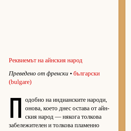
Реквиемът на айнския народ
Пре­ве­дено от френ­ски
•
бъл­гар­ски
(bulgare)
П
о­добно на ин­ди­ан­с­ките на­ро­ди,
оно­ва, ко­ето днес ос­тава от айн­
с­кия на­род — ня­кога тол­кова
за­бе­ле­жи­те­лен и тол­кова пла­менно