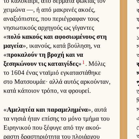
το καλοκαί­ρι, από δέρ­ματα φώκιας τον
χει­μώνα —, ή από μακρινές ακοές,
ক
αναξιόπιστες, που περιέγραφαν τους
ফ
νησιω­τικούς αρ­χηγούς ως γίγαντες
প
«
πολύ κακούς και αφοσιω­μένους στη
১
μαγεία
», ικανούς, κατά βού­ληση, να
স
«
προκαλούν τη βροχή και να
1
ξεσηκώνουν τις καται­γίδες
»
. Μόλις
ক
το 1604 ένας νταϊμιό εγκαταστάθηκε
স
στο Ματσου­μάε· αλλά αυ­τός αρ­κού­νταν,
κατά κάποιον τρόπο, να φρου­ρεί.
ত
দ
«
Αμελητέα και παραμελημένα
», αυτά
স
τα νησιά ήταν επίσης το μόνο τμήμα του
এ
Ει­ρηνικού που ξέφυγε από την ακού­
প
ραστη δραστηριότητα του πλοιάρ­χου