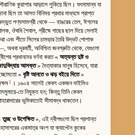
ৌরাণিক কুয়াশার আড়ালে লুকিয়ে ছিল। যৎসামান্য যা
ানা ছিল তা আসত বিনিময় প্রথার মাধ্যমে প্রাপ্ত
দ্ভুত পণ্যসামগ্রী থেকে — হাঙরের তেল, ঈগলের
ালক, ঔষধি শৈবাল, গ্রীষ্মে গাছের ছাল দিয়ে সেলাই
রা এবং শীতে সিলের চামড়ার তৈরি উদ্ভট পোশাক
, অথবা দূরবর্তী, অনিশ্চিত জনশ্রুতি থেকে, যেগুলো
্বীপের প্রধানদের বর্ণনা করত «
অত্যন্ত দুষ্ট ও
াদুবিদ্যায় আসক্ত
» দৈত্যাকার মানুষ হিসেবে, যারা
ইচ্ছামতো «
বৃষ্টি আনতে ও ঝড় বইয়ে দিতে
»
1
ক্ষম
। ১৬০৪ সালেই কেবল একজন দাইমিও
াৎসুমায়ে-তে নিযুক্ত হন; কিন্তু তিনি কেবল
াহারাদারের ভূমিকাতেই সীমাবদ্ধ থাকতেন।
«
তুচ্ছ ও উপেক্ষিত
», এই দ্বীপগুলো ছিল প্রশান্ত
হাসাগরের একমাত্র অংশ যা ক্যাপ্টেন কুকের