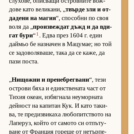
слу­хо­ве, опис­ващи ос­т­ров­ните вож­
дове като ве­ли­ка­ни, „
твърде зли и от­
да­дени на ма­гия
“, спо­собни по своя
воля да „
про­из­веж­дат дъжд и да вди­
1
гат бури
“
. Едва през 1604 г. един
дай­мьо бе наз­на­чен в Ма­цу­мае; но той
се за­до­во­ля­ва­ше, така да се ка­же, да
пази пос­та.
„
Ни­щожни и пре­неб­рег­вани
“, тези
ос­т­рови бяха и един­с­т­ве­ната част от
Ти­хия оке­ан, из­бяг­нала не­у­мор­ната
дей­ност на ка­пи­тан Кук. И като та­ки­
ва, те пре­диз­ви­каха лю­бо­пит­с­твото на
Ла­пе­руз, който от са­мото си от­пъ­ту­
ване от Фран­ция го­реше от не­тър­пе­