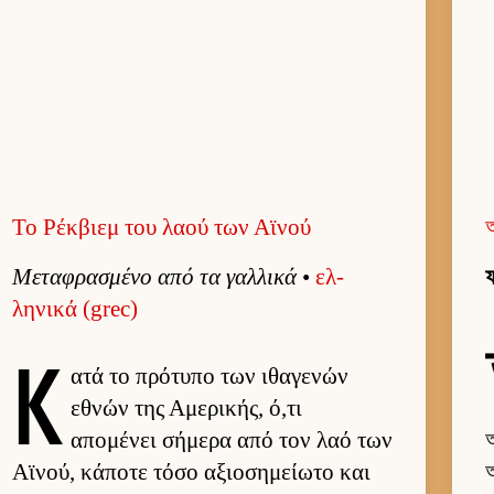
Το Ρέκβιεμ του λαού των Αϊνού
Μεταφρασμένο από τα γαλ­λικά
•
ελ­
ফ
ληνικά (grec)
Κ
ατά το πρότυπο των ιθαγενών
εθνών της Αμερικής, ό,τι
απομένει σήμερα από τον λαό των
অ
Αϊνού, κάποτε τόσο αξιο­σημεί­ωτο και
অ