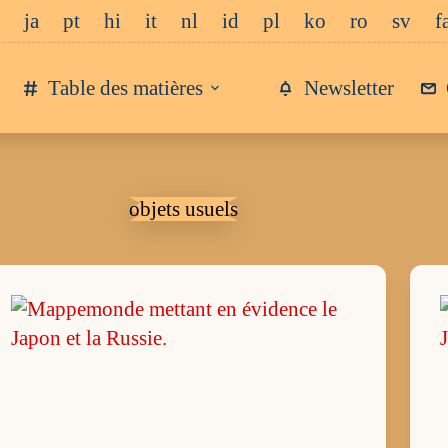
ja
pt
hi
it
nl
id
pl
ko
ro
sv
f
Table des matières
Newsletter
objets usuels