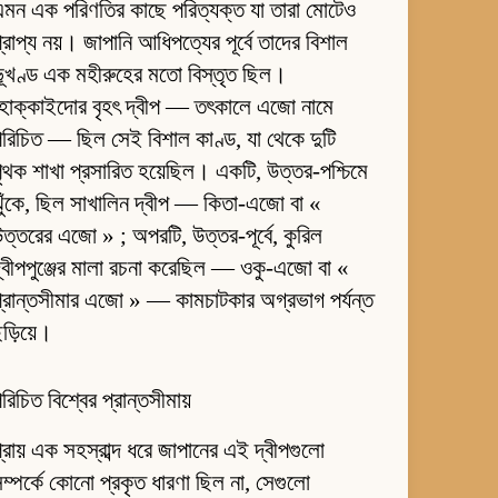
মন এক পরিণতির কাছে পরিত্যক্ত যা তারা মোটেও
্রাপ্য নয়। জাপানি আধিপত্যের পূর্বে তাদের বিশাল
ূখণ্ড এক মহীরুহের মতো বিস্তৃত ছিল।
হোক্কাইদোর বৃহৎ দ্বীপ — তৎকালে এজো নামে
রিচিত — ছিল সেই বিশাল কাণ্ড, যা থেকে দুটি
ৃথক শাখা প্রসারিত হয়েছিল। একটি, উত্তর-পশ্চিমে
ুঁকে, ছিল সাখালিন দ্বীপ — কিতা-এজো বা «
ত্তরের এজো » ; অপরটি, উত্তর-পূর্বে, কুরিল
্বীপপুঞ্জের মালা রচনা করেছিল — ওকু-এজো বা «
্রান্তসীমার এজো » — কামচাটকার অগ্রভাগ পর্যন্ত
ড়িয়ে।
রিচিত বিশ্বের প্রান্তসীমায়
্রায় এক সহস্রাব্দ ধরে জাপানের এই দ্বীপগুলো
ম্পর্কে কোনো প্রকৃত ধারণা ছিল না, সেগুলো