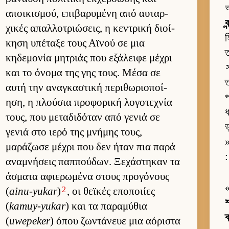
অ
αποι­κισμού, επιβαρυμένη από αυ­ταρ­
ব
χικές απαλ­λοτριώσεις, η κεντρική διοί­
হ
κηση υπέταξε τους Αϊνού σε μια
ত
κηδεμονία μητριάς που εξάλειφε μέχρι
και το όνομα της γης τους. Μέσα σε
ত
αυτή την αναγκαστική περιθωριο­ποί­
প
ηση, η πλού­σια προφορική λογοτεχνία
ধ
τους, που μεταδιδόταν από γενιά σε
ভ
γενιά στο ιερό της μνήμης τους,
»
μαράζωσε μέχρι που δεν ήταν πια παρά
:
αναμνήσεις παπ­πού­δων. Ξεχάστηκαν τα
άσματα αφιε­ρωμένα στους προγόνους
2
(
ainu-yukar
)
, οι θεϊκές εποποι­ίες
শ
(
kamuy-yukar
) και τα παραμύθια
ক
(
uwepeker
) όπου ζωντάνευε μια αόριστα