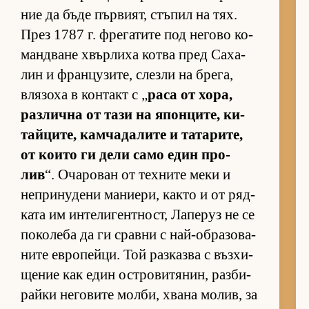
ние да бъде пър­ви­ят, стъ­пил на тях.
През 1787 г. фре­га­тите под не­гово ко­
ман­д­ване хвър­лиха котва пред Са­ха­
лин и фран­цу­зи­те, слезли на бре­га,
вля­зоха в кон­такт с „
раса от хо­ра,
раз­лична от тази на япон­ци­те, ки­
тай­ци­те, кам­ча­да­лите и та­та­ри­те,
от ко­ито ги дели само един про­
лив
“. Оча­ро­ван от тех­ните меки и
неп­ри­ну­дени ма­ни­е­ри, както и от ряд­
ката им ин­те­ли­ген­т­ност, Ла­пе­руз не се
по­ко­леба да ги сравни с най-об­ра­зо­ва­
ните ев­ро­пей­ци. Той раз­казва с въз­хи­
ще­ние как един ос­т­ро­ви­тя­нин, раз­би­
райки не­го­вите мол­би, хвана мо­лив, за