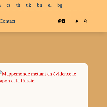
a
cs
th
uk
bn
el
bg
Contact