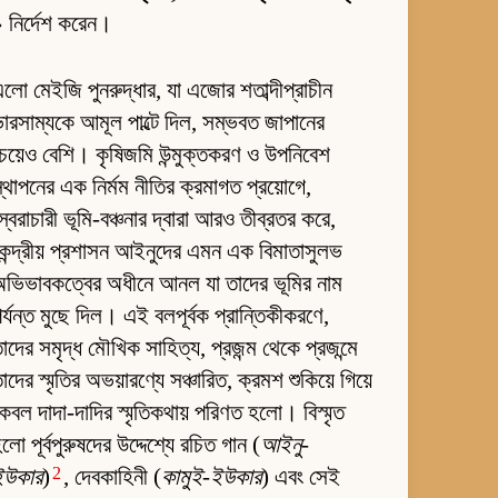
 নির্দেশ করেন।
লো মেইজি পুনরুদ্ধার, যা এজোর শতাব্দীপ্রাচীন
ারসাম্যকে আমূল পাল্টে দিল, সম্ভবত জাপানের
েয়েও বেশি। কৃষিজমি উন্মুক্তকরণ ও উপনিবেশ
্থাপনের এক নির্মম নীতির ক্রমাগত প্রয়োগে,
্বৈরাচারী ভূমি-বঞ্চনার দ্বারা আরও তীব্রতর করে,
েন্দ্রীয় প্রশাসন আইনুদের এমন এক বিমাতাসুলভ
ভিভাবকত্বের অধীনে আনল যা তাদের ভূমির নাম
র্যন্ত মুছে দিল। এই বলপূর্বক প্রান্তিকীকরণে,
াদের সমৃদ্ধ মৌখিক সাহিত্য, প্রজন্ম থেকে প্রজন্মে
াদের স্মৃতির অভয়ারণ্যে সঞ্চারিত, ক্রমশ শুকিয়ে গিয়ে
েবল দাদা-দাদির স্মৃতিকথায় পরিণত হলো। বিস্মৃত
লো পূর্বপুরুষদের উদ্দেশ্যে রচিত গান (
আইনু-
2
ইউকার
)
, দেবকাহিনী (
কামুই-ইউকার
) এবং সেই