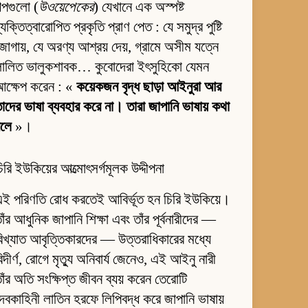
ল্পগুলো (
উওয়েপেকের
) যেখানে এক অস্পষ্ট
্যক্তিত্বারোপিত প্রকৃতি প্রাণ পেত : যে সমুদ্র পুষ্টি
োগায়, যে অরণ্য আশ্রয় দেয়, গ্রামে অসীম যত্নে
লালিত ভালুকশাবক… কুবোদেরা ইৎসুহিকো যেমন
আক্ষেপ করেন : «
কয়েকজন বৃদ্ধ ছাড়া আইনুরা আর
াদের ভাষা ব্যবহার করে না। তারা জাপানি ভাষায় কথা
বলে
»।
িরি ইউকিয়ের আত্মোৎসর্গমূলক উদ্দীপনা
ই পরিণতি রোধ করতেই আবির্ভূত হন চিরি ইউকিয়ে।
াঁর আধুনিক জাপানি শিক্ষা এবং তাঁর পূর্বনারীদের —
িখ্যাত আবৃত্তিকারদের — উত্তরাধিকারের মধ্যে
িদীর্ণ, রোগে মৃত্যু অনিবার্য জেনেও, এই আইনু নারী
াঁর অতি সংক্ষিপ্ত জীবন ব্যয় করেন তেরোটি
েবকাহিনী লাতিন হরফে লিপিবদ্ধ করে জাপানি ভাষায়