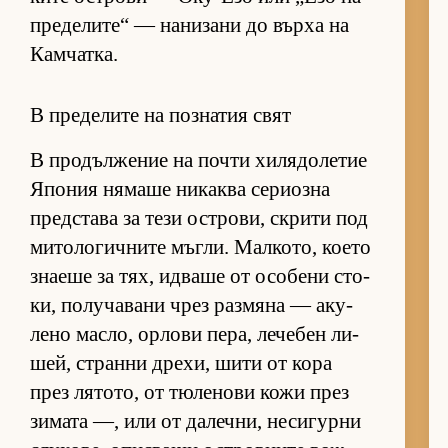
пре­де­ли­те“ — на­ни­зани до върха на
Кам­чат­ка.
В пределите на познатия свят
В про­дъл­же­ние на почти хи­ля­до­ле­тие
Япо­ния ня­маше ни­каква се­ри­озна
пред­с­тава за тези ос­т­ро­ви, скрити под
ми­то­ло­гич­ните мъг­ли. Мал­ко­то, ко­ето
зна­еше за тях, ид­ваше от осо­бени сто­
ки, по­лу­ча­вани чрез раз­мяна — аку­
лено мас­ло, ор­лови пе­ра, ле­че­бен ли­
шей, странни дре­хи, шити от кора
през ля­то­то, от тю­ле­нови кожи през
зи­мата —, или от да­леч­ни, не­си­гурни