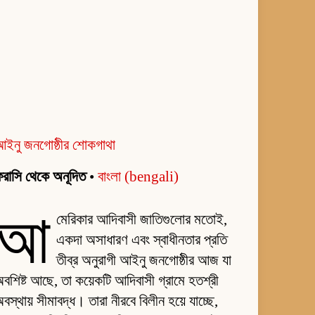
আইনু জনগোষ্ঠীর শোকগাথা
রাসি থেকে অনূদিত
•
বাংলা (bengali)
আ
মেরিকার আদিবাসী জাতিগুলোর মতোই,
একদা অসাধারণ এবং স্বাধীনতার প্রতি
তীব্র অনুরাগী আইনু জনগোষ্ঠীর আজ যা
বশিষ্ট আছে, তা কয়েকটি আদিবাসী গ্রামে হতশ্রী
বস্থায় সীমাবদ্ধ। তারা নীরবে বিলীন হয়ে যাচ্ছে,