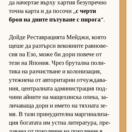
да на­чер­тае върху хар­тия бе­зуп­речно
точна карта и да по­сочи „
с черти
броя на дните пъ­ту­ване с пи­рога
“.
Дойде Рес­тав­ра­ци­ята Мей­джи, ко­ято
щеше да раз­търси ве­ков­ните рав­но­ве­
сия на Езо, може би дори по­вече от
тези на Япо­ния. Чрез бру­тална по­ли­
тика на раз­чис­т­ване и ко­ло­ни­за­ция,
утеж­нена от ав­то­ри­тарни от­чуж­да­ва­
ния, цен­т­рал­ната ад­ми­нис­т­ра­ция под­
чини ай­ните на ма­ще­хин­ска опе­ка, за­
ли­ча­ваща дори и името на тях­ната зе­
мя. В тази при­ну­ди­телна мар­ги­на­ли­за­
ция бо­га­тата им ус­тна ли­те­ра­ту­ра, пре­
да­вана от по­ко­ле­ние на по­ко­ле­ние в