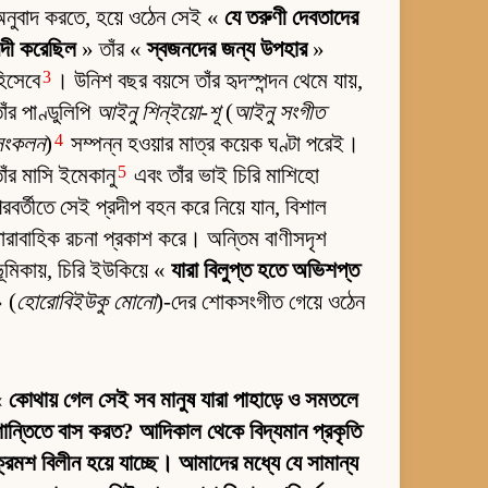
নুবাদ করতে, হয়ে ওঠেন সেই «
যে তরুণী দেবতাদের
ন্দী করেছিল
» তাঁর «
স্বজনদের জন্য উপহার
»
3
িসেবে
। উনিশ বছর বয়সে তাঁর হৃদস্পন্দন থেমে যায়,
াঁর পাণ্ডুলিপি
আইনু শিন্‌ইয়ো-শূ
(
আইনু সংগীত
4
সংকলন
)
সম্পন্ন হওয়ার মাত্র কয়েক ঘণ্টা পরেই।
5
াঁর মাসি ইমেকানু
এবং তাঁর ভাই চিরি মাশিহো
রবর্তীতে সেই প্রদীপ বহন করে নিয়ে যান, বিশাল
ারাবাহিক রচনা প্রকাশ করে। অন্তিম বাণীসদৃশ
ূমিকায়, চিরি ইউকিয়ে «
যারা বিলুপ্ত হতে অভিশপ্ত
 (
হোরোবিইউকু মোনো
)-দের শোকসংগীত গেয়ে ওঠেন
«
কোথায় গেল সেই সব মানুষ যারা পাহাড়ে ও সমতলে
ান্তিতে বাস করত? আদিকাল থেকে বিদ্যমান প্রকৃতি
্রমশ বিলীন হয়ে যাচ্ছে। আমাদের মধ্যে যে সামান্য