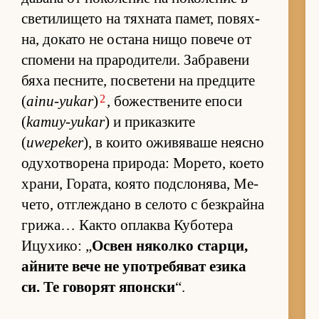
све­ти­ли­щето на тях­ната па­мет, по­вях­
на, до­като не ос­тана нищо по­вече от
спо­мени на пра­ро­ди­те­ли. Заб­ра­вени
бяха пес­ни­те, пос­ве­тени на пред­ците
2
(
ainu-yukar
)
, бо­жес­т­ве­ните епоси
(
kamuy-yukar
) и при­каз­ките
(
uwepeker
), в ко­ито ожи­вя­ваше не­ясно
оду­хот­во­рена при­ро­да: Мо­ре­то, ко­ето
хра­ни, Го­ра­та, ко­ято под­с­ло­ня­ва, Ме­
че­то, от­г­леж­дано в се­лото с без­к­райна
гри­жа… Както оп­лаква Ку­бо­тера
Ицу­хи­ко: „
Ос­вен ня­колко стар­ци,
ай­ните вече не упот­ре­бя­ват езика
си. Те го­во­рят япон­ски
“.