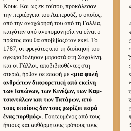
Κουκ. Και ως εκ τού­του, προκάλεσαν
»
την περιέρ­γεια του Λαπερούζ, ο οποί­ος,
από την αναχώρησή του από τη Γαλ­λία,
এ
και­γόταν από ανυπομονησία να εί­ναι ο
ভ
πρώτος που θα αποβιβαζόταν εκεί. Το
চ
1787, οι φρεγάτες υπό τη διοί­κησή του
স
αγκυροβόλησαν μπροστά στη Σαχαλίνη,
স
και οι Γάλ­λοι, αποβιβασθέντες στη
ক
στεριά, ήρ­θαν σε επαφή με «
μια φυλή
অ
αν­θρώπων δια­φορετική από εκείνη
প
των Ια­πώνων, των Κινέζων, των Καμ­
ত
τσαντάλων και των Τατάρων, από
ত
τους οποί­ους δεν τους χωρίζει παρά
ক
ένας πορ­θμός
». Γοη­τευ­μένος από τους
হ
ήπιους και αυ­θόρ­μητους τρόπους τους