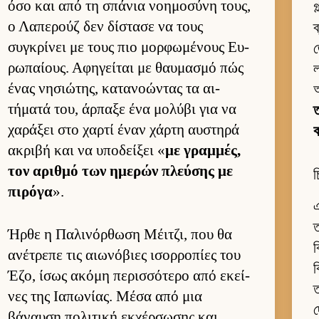
όσο και από τη σπάνια νοη­μοσύνη τους,
গ
ο Λαπερούζ δεν δίστασε να τους
ব
συγκρίνει με τους πιο μορ­φωμένους Ευ­
জ
ρωπαί­ους. Αφηγεί­ται με θαυ­μασμό πώς
ένας νησιώτης, κατανοώντας τα αι­
τήματά του, άρ­παξε ένα μολύβι για να
ত
χαράξει στο χαρτί έναν χάρτη αυ­στηρά
ακριβή και να υποδεί­ξει «
με γραμ­μές,
τον αριθμό των ημερών πλεύ­σης με
চ
πιρόγα
».
এ
ত
Ήρθε η Παλινόρ­θωση Μέιτζι, που θα
ব
ανέτρεπε τις αιω­νόβιες ισορ­ροπίες του
ব
Έζο, ίσως ακόμη περισ­σότερο από εκεί­
ত
νες της Ια­πωνίας. Μέσα από μια
দ
βάναυση πολιτική εκ­χέρ­σωσης και