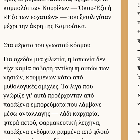
প
κομπολόι των Κου­ρίλων — Όκου-Έζο ή
জ
«Έζο των εσχατιών» — που ξετυλιγόταν
অ
μέχρι την άκρη της Καμ­τσάτ­κα.
প
ক
Στα πέρατα του γνωστού κόσμου
—
Για σχεδόν μια χιλιε­τία, η Ια­πωνία δεν
দ
είχε καμία σοβαρή αντίληψη αυ­τών των
জ
νησιών, κρυμ­μένων κάτω από
μυθολογικές ομίχλες. Τα λίγα που
স
γνώριζε γι’ αυτά προέρ­χονταν από
ম
παράξενα εμπορεύ­ματα που λάμ­βανε
প
μέσω ανταλ­λαγής — λάδι καρ­χαρία,
φτερά αετού, φαρ­μακευ­τική λει­χήνα,
παράξενα εν­δύματα ραμ­μένα από φλοιό
ম