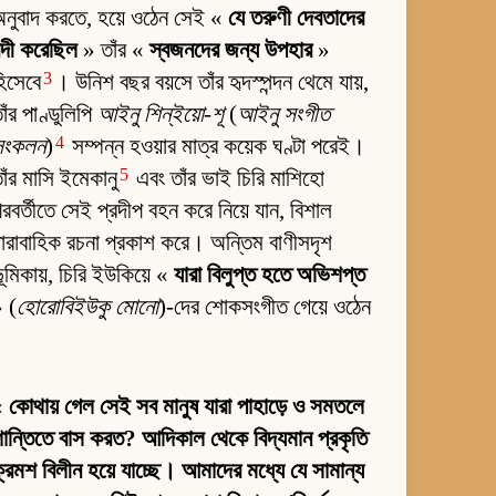
নুবাদ করতে, হয়ে ওঠেন সেই «
যে তরুণী দেবতাদের
ন্দী করেছিল
» তাঁর «
স্বজনদের জন্য উপহার
»
3
িসেবে
। উনিশ বছর বয়সে তাঁর হৃদস্পন্দন থেমে যায়,
াঁর পাণ্ডুলিপি
আইনু শিন্‌ইয়ো-শূ
(
আইনু সংগীত
4
সংকলন
)
সম্পন্ন হওয়ার মাত্র কয়েক ঘণ্টা পরেই।
5
াঁর মাসি ইমেকানু
এবং তাঁর ভাই চিরি মাশিহো
রবর্তীতে সেই প্রদীপ বহন করে নিয়ে যান, বিশাল
ারাবাহিক রচনা প্রকাশ করে। অন্তিম বাণীসদৃশ
ূমিকায়, চিরি ইউকিয়ে «
যারা বিলুপ্ত হতে অভিশপ্ত
 (
হোরোবিইউকু মোনো
)-দের শোকসংগীত গেয়ে ওঠেন
«
কোথায় গেল সেই সব মানুষ যারা পাহাড়ে ও সমতলে
ান্তিতে বাস করত? আদিকাল থেকে বিদ্যমান প্রকৃতি
্রমশ বিলীন হয়ে যাচ্ছে। আমাদের মধ্যে যে সামান্য