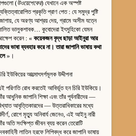
ল্পগুলো (
উওয়েপেকের
) যেখানে এক অস্পষ্ট
্যক্তিত্বারোপিত প্রকৃতি প্রাণ পেত : যে সমুদ্র পুষ্টি
োগায়, যে অরণ্য আশ্রয় দেয়, গ্রামে অসীম যত্নে
লালিত ভালুকশাবক… কুবোদেরা ইৎসুহিকো যেমন
আক্ষেপ করেন : «
কয়েকজন বৃদ্ধ ছাড়া আইনুরা আর
াদের ভাষা ব্যবহার করে না। তারা জাপানি ভাষায় কথা
বলে
»।
িরি ইউকিয়ের আত্মোৎসর্গমূলক উদ্দীপনা
ই পরিণতি রোধ করতেই আবির্ভূত হন চিরি ইউকিয়ে।
াঁর আধুনিক জাপানি শিক্ষা এবং তাঁর পূর্বনারীদের —
িখ্যাত আবৃত্তিকারদের — উত্তরাধিকারের মধ্যে
িদীর্ণ, রোগে মৃত্যু অনিবার্য জেনেও, এই আইনু নারী
াঁর অতি সংক্ষিপ্ত জীবন ব্যয় করেন তেরোটি
েবকাহিনী লাতিন হরফে লিপিবদ্ধ করে জাপানি ভাষায়