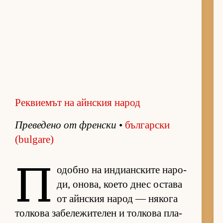
Реквиемът на айнския народ
Пре­ве­дено от френ­ски
•
бъл­гар­ски
(bulgare)
П
о­добно на ин­ди­ан­с­ките на­ро­
ди, оно­ва, ко­ето днес ос­тава
от айн­с­кия на­род — ня­кога
тол­кова за­бе­ле­жи­те­лен и тол­кова пла­