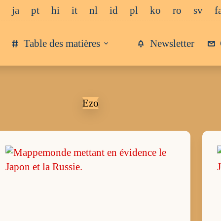
ja
pt
hi
it
nl
id
pl
ko
ro
sv
f
Table des matières
Newsletter
Ezo