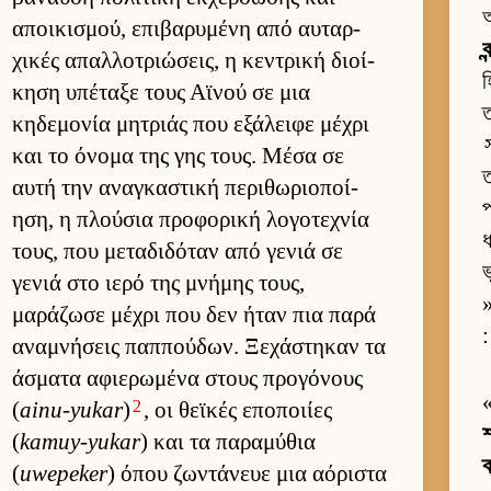
অ
αποι­κισμού, επιβαρυμένη από αυ­ταρ­
ব
χικές απαλ­λοτριώσεις, η κεντρική διοί­
হ
κηση υπέταξε τους Αϊνού σε μια
ত
κηδεμονία μητριάς που εξάλειφε μέχρι
και το όνομα της γης τους. Μέσα σε
ত
αυτή την αναγκαστική περιθωριο­ποί­
প
ηση, η πλού­σια προφορική λογοτεχνία
ধ
τους, που μεταδιδόταν από γενιά σε
ভ
γενιά στο ιερό της μνήμης τους,
»
μαράζωσε μέχρι που δεν ήταν πια παρά
:
αναμνήσεις παπ­πού­δων. Ξεχάστηκαν τα
άσματα αφιε­ρωμένα στους προγόνους
2
(
ainu-yukar
)
, οι θεϊκές εποποι­ίες
শ
(
kamuy-yukar
) και τα παραμύθια
ক
(
uwepeker
) όπου ζωντάνευε μια αόριστα