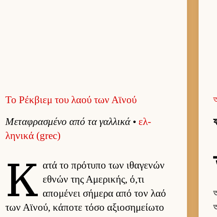
Το Ρέκβιεμ του λαού των Αϊνού
Μεταφρασμένο από τα γαλ­λικά
•
ελ­
ফ
ληνικά (grec)
Κ
ατά το πρότυπο των ιθαγενών
εθνών της Αμερικής, ό,τι
απομένει σήμερα από τον λαό
অ
των Αϊνού, κάποτε τόσο αξιο­σημεί­ωτο
অ