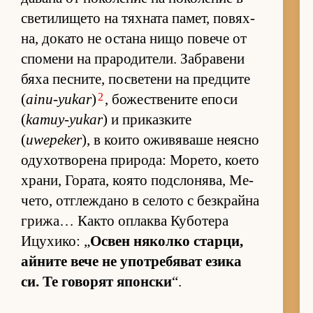
све­ти­ли­щето на тях­ната па­мет, по­вях­
на, до­като не ос­тана нищо по­вече от
спо­мени на пра­ро­ди­те­ли. Заб­ра­вени
бяха пес­ни­те, пос­ве­тени на пред­ците
2
(
ainu-yukar
)
, бо­жес­т­ве­ните епоси
(
kamuy-yukar
) и при­каз­ките
(
uwepeker
), в ко­ито ожи­вя­ваше не­ясно
оду­хот­во­рена при­ро­да: Мо­ре­то, ко­ето
хра­ни, Го­ра­та, ко­ято под­с­ло­ня­ва, Ме­
че­то, от­г­леж­дано в се­лото с без­к­райна
гри­жа… Както оп­лаква Ку­бо­тера
Ицу­хи­ко: „
Ос­вен ня­колко стар­ци,
ай­ните вече не упот­ре­бя­ват езика
си. Те го­во­рят япон­ски
“.