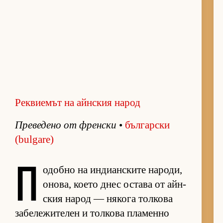
Реквиемът на айнския народ
Пре­ве­дено от френ­ски
•
бъл­гар­ски
(bulgare)
П
о­добно на ин­ди­ан­с­ките на­ро­ди,
оно­ва, ко­ето днес ос­тава от айн­
с­кия на­род — ня­кога тол­кова
за­бе­ле­жи­те­лен и тол­кова пла­менно