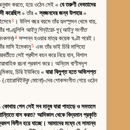
নুবাদ করতে, হয়ে ওঠেন সেই «
যে তরুণী দেবতাদের
ন্দী করেছিল
» তাঁর «
স্বজনদের জন্য উপহার
»
3
িসেবে
। উনিশ বছর বয়সে তাঁর হৃদস্পন্দন থেমে যায়,
াঁর পাণ্ডুলিপি
আইনু শিন্‌ইয়ো-শূ
(
আইনু সংগীত
4
সংকলন
)
সম্পন্ন হওয়ার মাত্র কয়েক ঘণ্টা পরেই।
5
াঁর মাসি ইমেকানু
এবং তাঁর ভাই চিরি মাশিহো
রবর্তীতে সেই প্রদীপ বহন করে নিয়ে যান, বিশাল
ারাবাহিক রচনা প্রকাশ করে। অন্তিম বাণীসদৃশ
ূমিকায়, চিরি ইউকিয়ে «
যারা বিলুপ্ত হতে অভিশপ্ত
 (
হোরোবিইউকু মোনো
)-দের শোকসংগীত গেয়ে ওঠেন
«
কোথায় গেল সেই সব মানুষ যারা পাহাড়ে ও সমতলে
ান্তিতে বাস করত? আদিকাল থেকে বিদ্যমান প্রকৃতি
্রমশ বিলীন হয়ে যাচ্ছে। আমাদের মধ্যে যে সামান্য