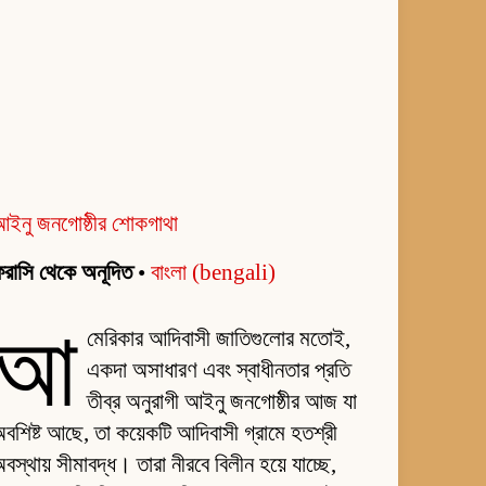
আইনু জনগোষ্ঠীর শোকগাথা
রাসি থেকে অনূদিত
•
বাংলা (bengali)
আ
মেরিকার আদিবাসী জাতিগুলোর মতোই,
একদা অসাধারণ এবং স্বাধীনতার প্রতি
তীব্র অনুরাগী আইনু জনগোষ্ঠীর আজ যা
বশিষ্ট আছে, তা কয়েকটি আদিবাসী গ্রামে হতশ্রী
বস্থায় সীমাবদ্ধ। তারা নীরবে বিলীন হয়ে যাচ্ছে,