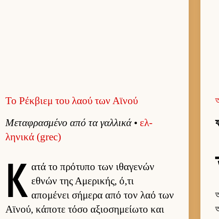
Το Ρέκβιεμ του λαού των Αϊνού
Μεταφρασμένο από τα γαλ­λικά
•
ελ­
ফ
ληνικά (grec)
Κ
ατά το πρότυπο των ιθαγενών
εθνών της Αμερικής, ό,τι
απομένει σήμερα από τον λαό των
অ
Αϊνού, κάποτε τόσο αξιο­σημεί­ωτο και
অ