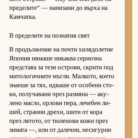
пре­де­ли­те“ — на­ни­зани до върха на
Кам­чат­ка.
В пределите на познатия свят
В про­дъл­же­ние на почти хи­ля­до­ле­тие
Япо­ния ня­маше ни­каква се­ри­озна
пред­с­тава за тези ос­т­ро­ви, скрити под
ми­то­ло­гич­ните мъг­ли. Мал­ко­то, ко­ето
зна­еше за тях, ид­ваше от осо­бени сто­
ки, по­лу­ча­вани чрез раз­мяна — аку­
лено мас­ло, ор­лови пе­ра, ле­че­бен ли­
шей, странни дре­хи, шити от кора
през ля­то­то, от тю­ле­нови кожи през
зи­мата —, или от да­леч­ни, не­си­гурни