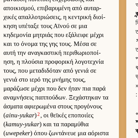
অ
αποι­κισμού, επιβαρυμένη από αυ­ταρ­
ব
χικές απαλ­λοτριώσεις, η κεντρική διοί­
হ
κηση υπέταξε τους Αϊνού σε μια
ত
κηδεμονία μητριάς που εξάλειφε μέχρι
και το όνομα της γης τους. Μέσα σε
ত
αυτή την αναγκαστική περιθωριο­ποί­
প
ηση, η πλού­σια προφορική λογοτεχνία
ধ
τους, που μεταδιδόταν από γενιά σε
ভ
γενιά στο ιερό της μνήμης τους,
»
μαράζωσε μέχρι που δεν ήταν πια παρά
:
αναμνήσεις παπ­πού­δων. Ξεχάστηκαν τα
άσματα αφιε­ρωμένα στους προγόνους
2
(
ainu-yukar
)
, οι θεϊκές εποποι­ίες
শ
(
kamuy-yukar
) και τα παραμύθια
ক
(
uwepeker
) όπου ζωντάνευε μια αόριστα