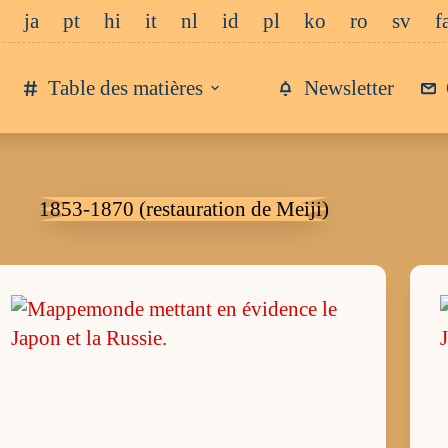
ja
pt
hi
it
nl
id
pl
ko
ro
sv
f
Table des matières
Newsletter
1853-1870 (restauration de Meiji)