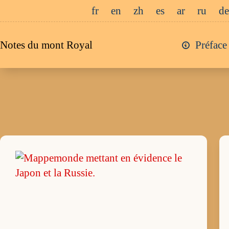
Passer
fr
en
zh
es
ar
ru
de
au
contenu
Notes du mont Royal
Préface