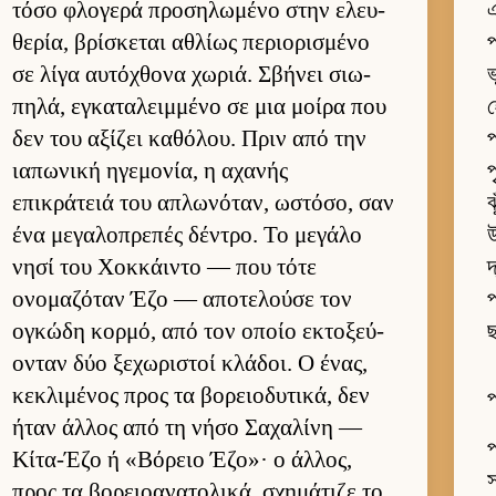
τόσο φλογερά προσηλωμένο στην ελευ­
এ
θερία, βρίσκεται αθλίως περιο­ρισμένο
প
σε λίγα αυ­τόχθονα χωριά. Σβήνει σιω­
ভ
πηλά, εγκαταλειμ­μένο σε μια μοίρα που
δεν του αξίζει καθόλου. Πριν από την
প
ια­πωνική ηγεμονία, η αχανής
প
επικράτειά του απλωνόταν, ωστόσο, σαν
ঝ
ένα μεγαλοπρεπές δέντρο. Το μεγάλο
উ
νησί του Χοκ­κάι­ντο — που τότε
দ
ονομαζόταν Έζο — αποτελούσε τον
প
ογκώδη κορ­μό, από τον οποίο εκτοξεύ­
ছ
ονταν δύο ξεχωριστοί κλάδοι. Ο ένας,
κεκλιμένος προς τα βορειο­δυτικά, δεν
প
ήταν άλ­λος από τη νήσο Σαχαλίνη —
প
Κίτα-Έζο ή «Βόρειο Έζο»· ο άλ­λος,
স
προς τα βορειο­ανατολικά, σχημάτιζε το