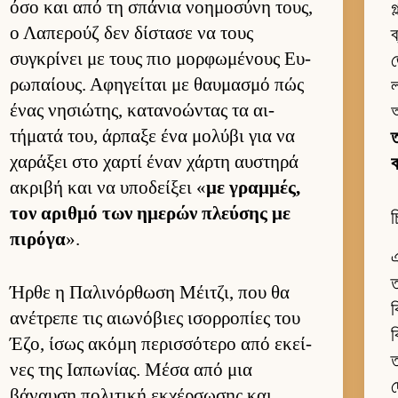
όσο και από τη σπάνια νοη­μοσύνη τους,
গ
ο Λαπερούζ δεν δίστασε να τους
ব
συγκρίνει με τους πιο μορ­φωμένους Ευ­
জ
ρωπαί­ους. Αφηγεί­ται με θαυ­μασμό πώς
ένας νησιώτης, κατανοώντας τα αι­
τήματά του, άρ­παξε ένα μολύβι για να
ত
χαράξει στο χαρτί έναν χάρτη αυ­στηρά
ακριβή και να υποδεί­ξει «
με γραμ­μές,
τον αριθμό των ημερών πλεύ­σης με
চ
πιρόγα
».
এ
ত
Ήρθε η Παλινόρ­θωση Μέιτζι, που θα
ব
ανέτρεπε τις αιω­νόβιες ισορ­ροπίες του
ব
Έζο, ίσως ακόμη περισ­σότερο από εκεί­
ত
νες της Ια­πωνίας. Μέσα από μια
দ
βάναυση πολιτική εκ­χέρ­σωσης και