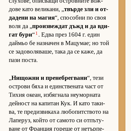
слу­хо­ве, опис­ващи ос­т­ров­ните вож­
дове като ве­ли­ка­ни, „
твърде зли и от­
да­дени на ма­гия
“, спо­собни по своя
воля да „
про­из­веж­дат дъжд и да вди­
1
гат бури
“
. Едва през 1604 г. един
дай­мьо бе наз­на­чен в Ма­цу­мае; но той
се за­до­во­ля­ва­ше, така да се ка­же, да
пази пос­та.
„
Ни­щожни и пре­неб­рег­вани
“, тези
ос­т­рови бяха и един­с­т­ве­ната част от
Ти­хия оке­ан, из­бяг­нала не­у­мор­ната
дей­ност на ка­пи­тан Кук. И като та­ки­
ва, те пре­диз­ви­каха лю­бо­пит­с­твото на
Ла­пе­руз, който от са­мото си от­пъ­ту­
ване от Фран­ция го­реше от не­тър­пе­