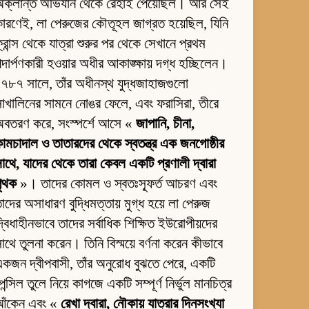
অক্লান্ত অভিযান থেকে রেহাই পেয়েছিল। আর সেই
ারণেই, লা পেরুজের কৌতূহল জাগ্রত হয়েছিল, যিনি
্রান্স থেকে যাত্রা শুরুর পর থেকে সেখানে প্রথম
দার্পণকারী হওয়ার অধীর আকাঙ্ক্ষায় দগ্ধ হচ্ছিলেন।
৭৮৭ সালে, তাঁর অধীনস্থ যুদ্ধজাহাজগুলো
াখালিনের সামনে নোঙর ফেলে, এবং ফরাসিরা, তীরে
অবতরণ করে, সংস্পর্শে আসে «
জাপানি, চীনা,
ামচাদাল ও তাতারদের থেকে স্বতন্ত্র এক জনগোষ্ঠীর
াথে, যাদের থেকে তারা কেবল একটি প্রণালী দ্বারা
পৃথক
»। তাদের কোমল ও স্বতঃস্ফূর্ত আচরণ এবং
াদের অসাধারণ বুদ্ধিমত্তায় মুগ্ধ হয়ে লা পেরুজ
্বিধাহীনভাবে তাদের সর্বাধিক শিক্ষিত ইউরোপীয়দের
াথে তুলনা করেন। তিনি বিস্ময়ে বর্ণনা করেন কীভাবে
কজন দ্বীপবাসী, তাঁর অনুরোধ বুঝতে পেরে, একটি
েন্সিল তুলে নিয়ে কাগজে একটি সম্পূর্ণ নির্ভুল মানচিত্র
আঁকেন এবং «
রেখা দ্বারা, নৌকায় যাত্রার দিনসংখ্যা