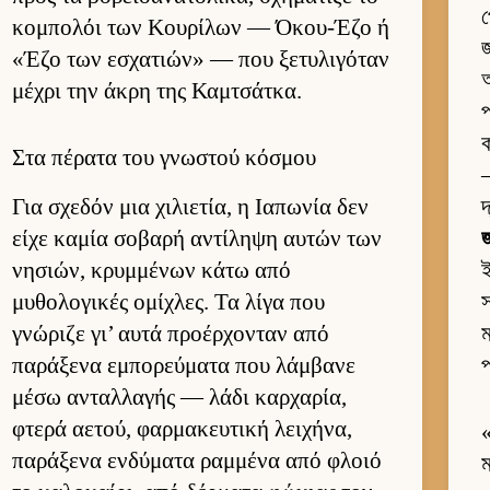
প
κομπολόι των Κου­ρίλων — Όκου-Έζο ή
জ
«Έζο των εσχατιών» — που ξετυλιγόταν
অ
μέχρι την άκρη της Καμ­τσάτ­κα.
প
ক
Στα πέρατα του γνωστού κόσμου
—
Για σχεδόν μια χιλιε­τία, η Ια­πωνία δεν
দ
είχε καμία σοβαρή αντίληψη αυ­τών των
জ
νησιών, κρυμ­μένων κάτω από
μυθολογικές ομίχλες. Τα λίγα που
স
γνώριζε γι’ αυτά προέρ­χονταν από
ম
παράξενα εμπορεύ­ματα που λάμ­βανε
প
μέσω ανταλ­λαγής — λάδι καρ­χαρία,
φτερά αετού, φαρ­μακευ­τική λει­χήνα,
παράξενα εν­δύματα ραμ­μένα από φλοιό
ম