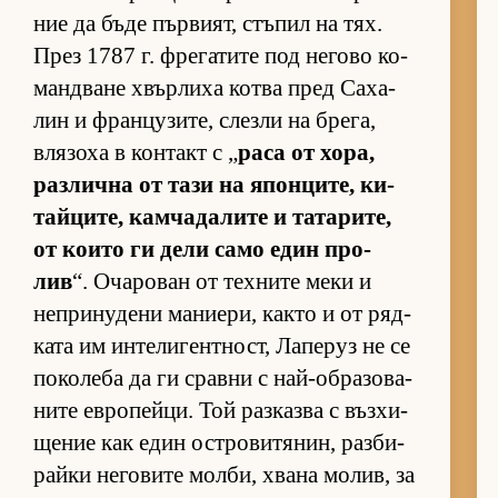
ние да бъде пър­ви­ят, стъ­пил на тях.
През 1787 г. фре­га­тите под не­гово ко­
ман­д­ване хвър­лиха котва пред Са­ха­
лин и фран­цу­зи­те, слезли на бре­га,
вля­зоха в кон­такт с „
раса от хо­ра,
раз­лична от тази на япон­ци­те, ки­
тай­ци­те, кам­ча­да­лите и та­та­ри­те,
от ко­ито ги дели само един про­
лив
“. Оча­ро­ван от тех­ните меки и
неп­ри­ну­дени ма­ни­е­ри, както и от ряд­
ката им ин­те­ли­ген­т­ност, Ла­пе­руз не се
по­ко­леба да ги сравни с най-об­ра­зо­ва­
ните ев­ро­пей­ци. Той раз­казва с въз­хи­
ще­ние как един ос­т­ро­ви­тя­нин, раз­би­
райки не­го­вите мол­би, хвана мо­лив, за