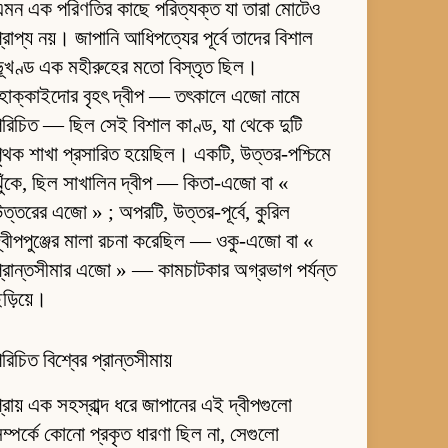
মন এক পরিণতির কাছে পরিত্যক্ত যা তারা মোটেও
্রাপ্য নয়। জাপানি আধিপত্যের পূর্বে তাদের বিশাল
ূখণ্ড এক মহীরুহের মতো বিস্তৃত ছিল।
হোক্কাইদোর বৃহৎ দ্বীপ — তৎকালে এজো নামে
রিচিত — ছিল সেই বিশাল কাণ্ড, যা থেকে দুটি
ৃথক শাখা প্রসারিত হয়েছিল। একটি, উত্তর-পশ্চিমে
ুঁকে, ছিল সাখালিন দ্বীপ — কিতা-এজো বা «
ত্তরের এজো » ; অপরটি, উত্তর-পূর্বে, কুরিল
্বীপপুঞ্জের মালা রচনা করেছিল — ওকু-এজো বা «
্রান্তসীমার এজো » — কামচাটকার অগ্রভাগ পর্যন্ত
ড়িয়ে।
রিচিত বিশ্বের প্রান্তসীমায়
্রায় এক সহস্রাব্দ ধরে জাপানের এই দ্বীপগুলো
ম্পর্কে কোনো প্রকৃত ধারণা ছিল না, সেগুলো