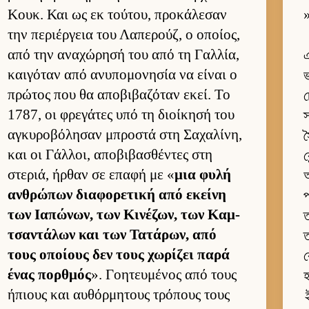
Κουκ. Και ως εκ τού­του, προκάλεσαν
»
την περιέρ­γεια του Λαπερούζ, ο οποί­ος,
από την αναχώρησή του από τη Γαλ­λία,
এ
και­γόταν από ανυπομονησία να εί­ναι ο
ভ
πρώτος που θα αποβιβαζόταν εκεί. Το
চ
1787, οι φρεγάτες υπό τη διοί­κησή του
স
αγκυροβόλησαν μπροστά στη Σαχαλίνη,
স
και οι Γάλ­λοι, αποβιβασθέντες στη
ক
στεριά, ήρ­θαν σε επαφή με «
μια φυλή
অ
αν­θρώπων δια­φορετική από εκείνη
প
των Ια­πώνων, των Κινέζων, των Καμ­
ত
τσαντάλων και των Τατάρων, από
ত
τους οποί­ους δεν τους χωρίζει παρά
ক
ένας πορ­θμός
». Γοη­τευ­μένος από τους
হ
ήπιους και αυ­θόρ­μητους τρόπους τους