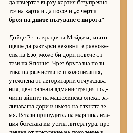
да на­чер­тае върху хар­тия бе­зуп­речно
точна карта и да по­сочи „
с черти
броя на дните пъ­ту­ване с пи­рога
“.
Дойде Рес­тав­ра­ци­ята Мей­джи, ко­ято
щеше да раз­търси ве­ков­ните рав­но­ве­
сия на Езо, може би дори по­вече от
тези на Япо­ния. Чрез бру­тална по­ли­
тика на раз­чис­т­ване и ко­ло­ни­за­ция,
утеж­нена от ав­то­ри­тарни от­чуж­да­ва­
ния, цен­т­рал­ната ад­ми­нис­т­ра­ция под­
чини ай­ните на ма­ще­хин­ска опе­ка, за­
ли­ча­ваща дори и името на тях­ната зе­
мя. В тази при­ну­ди­телна мар­ги­на­ли­за­
ция бо­га­тата им ус­тна ли­те­ра­ту­ра, пре­
да­вана от по­ко­ле­ние на по­ко­ле­ние в