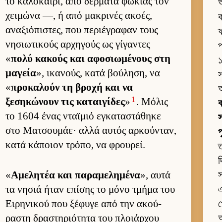
το καλοκαί­ρι, από δέρ­ματα φώκιας τον
χει­μώνα —, ή από μακρινές ακοές,
ক
αναξιόπιστες, που περιέγραφαν τους
ফ
νησιω­τικούς αρ­χηγούς ως γίγαντες
প
«
πολύ κακούς και αφοσιω­μένους στη
১
μαγεία
», ικανούς, κατά βού­ληση, να
স
«
προκαλούν τη βροχή και να
1
ξεσηκώνουν τις καται­γίδες
»
. Μόλις
ক
το 1604 ένας νταϊμιό εγκαταστάθηκε
স
στο Ματσου­μάε· αλλά αυ­τός αρ­κού­νταν,
κατά κάποιον τρόπο, να φρου­ρεί.
ত
দ
«
Αμελητέα και παραμελημένα
», αυτά
স
τα νησιά ήταν επίσης το μόνο τμήμα του
এ
Ει­ρηνικού που ξέφυγε από την ακού­
প
ραστη δραστηριότητα του πλοιάρ­χου