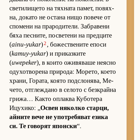
све­ти­ли­щето на тях­ната па­мет, по­вях­
на, до­като не ос­тана нищо по­вече от
спо­мени на пра­ро­ди­те­ли. Заб­ра­вени
бяха пес­ни­те, пос­ве­тени на пред­ците
2
(
ainu-yukar
)
, бо­жес­т­ве­ните епоси
(
kamuy-yukar
) и при­каз­ките
(
uwepeker
), в ко­ито ожи­вя­ваше не­ясно
оду­хот­во­рена при­ро­да: Мо­ре­то, ко­ето
хра­ни, Го­ра­та, ко­ято под­с­ло­ня­ва, Ме­
че­то, от­г­леж­дано в се­лото с без­к­райна
гри­жа… Както оп­лаква Ку­бо­тера
Ицу­хи­ко: „
Ос­вен ня­колко стар­ци,
ай­ните вече не упот­ре­бя­ват езика
си. Те го­во­рят япон­ски
“.