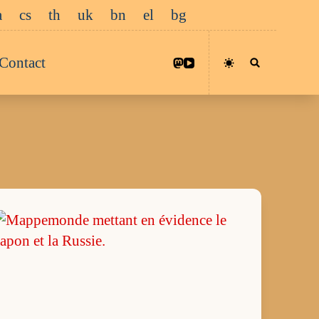
a
cs
th
uk
bn
el
bg
Contact