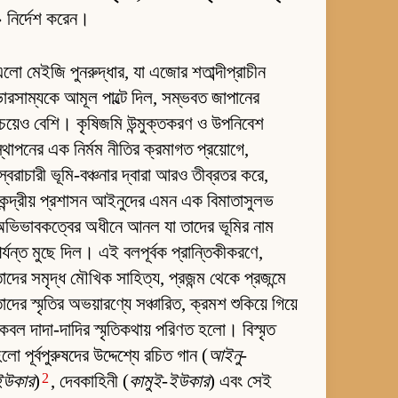
 নির্দেশ করেন।
লো মেইজি পুনরুদ্ধার, যা এজোর শতাব্দীপ্রাচীন
ারসাম্যকে আমূল পাল্টে দিল, সম্ভবত জাপানের
েয়েও বেশি। কৃষিজমি উন্মুক্তকরণ ও উপনিবেশ
্থাপনের এক নির্মম নীতির ক্রমাগত প্রয়োগে,
্বৈরাচারী ভূমি-বঞ্চনার দ্বারা আরও তীব্রতর করে,
েন্দ্রীয় প্রশাসন আইনুদের এমন এক বিমাতাসুলভ
ভিভাবকত্বের অধীনে আনল যা তাদের ভূমির নাম
র্যন্ত মুছে দিল। এই বলপূর্বক প্রান্তিকীকরণে,
াদের সমৃদ্ধ মৌখিক সাহিত্য, প্রজন্ম থেকে প্রজন্মে
াদের স্মৃতির অভয়ারণ্যে সঞ্চারিত, ক্রমশ শুকিয়ে গিয়ে
েবল দাদা-দাদির স্মৃতিকথায় পরিণত হলো। বিস্মৃত
লো পূর্বপুরুষদের উদ্দেশ্যে রচিত গান (
আইনু-
2
ইউকার
)
, দেবকাহিনী (
কামুই-ইউকার
) এবং সেই