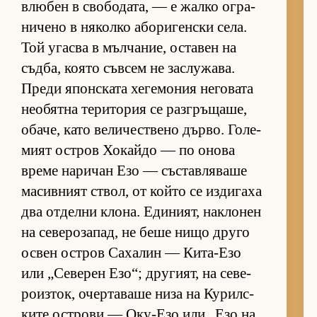
влю­бен в сво­бо­да­та, — е жалко ог­ра­
ни­чено в ня­колко або­ри­ген­ски се­ла.
Той угасва в мъл­ча­ние, ос­та­вен на
съд­ба, ко­ято съв­сем не зас­лу­жа­ва.
Преди япон­с­ката хе­ге­мо­ния не­го­вата
не­о­бятна те­ри­то­рия се раз­г­ръ­ща­ше,
оба­че, като ве­ли­чес­т­вено дър­во. Го­ле­
мият ос­т­ров Хо­кайдо — по онова
време на­ри­чан Езо — със­тав­ля­ваше
ма­сив­ният ствол, от който се из­ди­гаха
два от­делни кло­на. Еди­ни­ят, нак­ло­нен
на се­ве­ро­за­пад, не беше нищо друго
ос­вен ос­т­ров Са­ха­лин — Ки­та-Езо
или „Се­ве­рен Езо“; дру­ги­ят, на се­ве­
ро­из­ток, очер­та­ваше низа на Ку­рил­с­
ките ос­т­рови — Оку-Езо или „Езо на