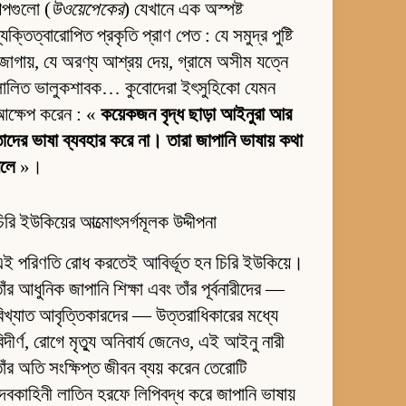
ল্পগুলো (
উওয়েপেকের
) যেখানে এক অস্পষ্ট
্যক্তিত্বারোপিত প্রকৃতি প্রাণ পেত : যে সমুদ্র পুষ্টি
োগায়, যে অরণ্য আশ্রয় দেয়, গ্রামে অসীম যত্নে
লালিত ভালুকশাবক… কুবোদেরা ইৎসুহিকো যেমন
আক্ষেপ করেন : «
কয়েকজন বৃদ্ধ ছাড়া আইনুরা আর
াদের ভাষা ব্যবহার করে না। তারা জাপানি ভাষায় কথা
বলে
»।
িরি ইউকিয়ের আত্মোৎসর্গমূলক উদ্দীপনা
ই পরিণতি রোধ করতেই আবির্ভূত হন চিরি ইউকিয়ে।
াঁর আধুনিক জাপানি শিক্ষা এবং তাঁর পূর্বনারীদের —
িখ্যাত আবৃত্তিকারদের — উত্তরাধিকারের মধ্যে
িদীর্ণ, রোগে মৃত্যু অনিবার্য জেনেও, এই আইনু নারী
াঁর অতি সংক্ষিপ্ত জীবন ব্যয় করেন তেরোটি
েবকাহিনী লাতিন হরফে লিপিবদ্ধ করে জাপানি ভাষায়