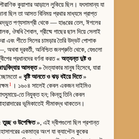
ৌরাণিক কুয়াশার আড়ালে লুকিয়ে ছিল। যৎসামান্য যা
ানা ছিল তা আসত বিনিময় প্রথার মাধ্যমে প্রাপ্ত
দ্ভুত পণ্যসামগ্রী থেকে — হাঙরের তেল, ঈগলের
ালক, ঔষধি শৈবাল, গ্রীষ্মে গাছের ছাল দিয়ে সেলাই
রা এবং শীতে সিলের চামড়ার তৈরি উদ্ভট পোশাক
, অথবা দূরবর্তী, অনিশ্চিত জনশ্রুতি থেকে, যেগুলো
্বীপের প্রধানদের বর্ণনা করত «
অত্যন্ত দুষ্ট ও
াদুবিদ্যায় আসক্ত
» দৈত্যাকার মানুষ হিসেবে, যারা
ইচ্ছামতো «
বৃষ্টি আনতে ও ঝড় বইয়ে দিতে
»
1
ক্ষম
। ১৬০৪ সালেই কেবল একজন দাইমিও
াৎসুমায়ে-তে নিযুক্ত হন; কিন্তু তিনি কেবল
াহারাদারের ভূমিকাতেই সীমাবদ্ধ থাকতেন।
«
তুচ্ছ ও উপেক্ষিত
», এই দ্বীপগুলো ছিল প্রশান্ত
হাসাগরের একমাত্র অংশ যা ক্যাপ্টেন কুকের