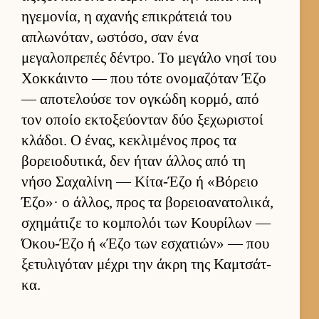
ηγεμονία, η αχανής επικράτειά του
απλωνόταν, ωστόσο, σαν ένα
μεγαλοπρεπές δέντρο. Το μεγάλο νησί του
Χοκ­κάι­ντο — που τότε ονομαζόταν Έζο
— αποτελούσε τον ογκώδη κορ­μό, από
τον οποίο εκτοξεύ­ονταν δύο ξεχωριστοί
κλάδοι. Ο ένας, κεκλιμένος προς τα
βορειο­δυτικά, δεν ήταν άλ­λος από τη
νήσο Σαχαλίνη — Κίτα-Έζο ή «Βόρειο
Έζο»· ο άλ­λος, προς τα βορειο­ανατολικά,
σχημάτιζε το κομπολόι των Κου­ρίλων —
Όκου-Έζο ή «Έζο των εσχατιών» — που
ξετυλιγόταν μέχρι την άκρη της Καμ­τσάτ­
κα.