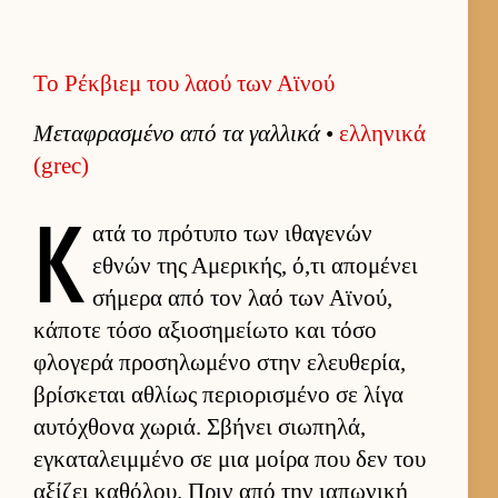
Το Ρέκβιεμ του λαού των Αϊνού
Μεταφρασμένο από τα γαλ­λικά
•
ελ­ληνικά
(grec)
Κ
ατά το πρότυπο των ιθαγενών
εθνών της Αμερικής, ό,τι απομένει
σήμερα από τον λαό των Αϊνού,
κάποτε τόσο αξιο­σημεί­ωτο και τόσο
φλογερά προσηλωμένο στην ελευ­θερία,
βρίσκεται αθλίως περιο­ρισμένο σε λίγα
αυ­τόχθονα χωριά. Σβήνει σιω­πηλά,
εγκαταλειμ­μένο σε μια μοίρα που δεν του
αξίζει καθόλου. Πριν από την ια­πωνική