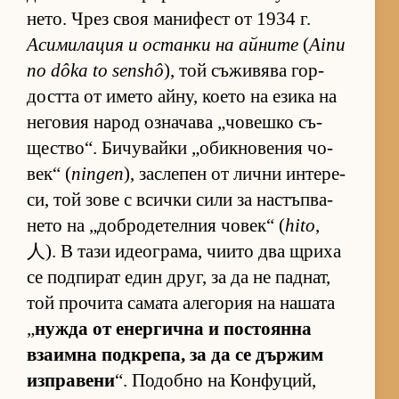
не­то. Чрез своя ма­ни­фест от 1934 г.
Аси­ми­ла­ция и ос­танки на ай­ните
(
Ainu
no dôka to senshô
), той съ­жи­вява гор­
достта от името ай­ну, ко­ето на езика на
не­го­вия на­род оз­на­чава „чо­вешко съ­
щес­т­во“. Би­чу­вайки „о­бик­но­ве­ния чо­
век“ (
ningen
), зас­ле­пен от лични ин­те­ре­
си, той зове с всички сили за нас­тъп­ва­
нето на „доб­ро­де­тел­ния чо­век“ (
hito
,
人). В тази иде­ог­ра­ма, чи­ито два щриха
се под­пи­рат един друг, за да не пад­нат,
той про­чита са­мата але­го­рия на на­шата
„
нужда от енер­гична и пос­то­янна
вза­имна под­к­ре­па, за да се дър­жим
из­п­ра­вени
“. По­добно на Кон­фу­ций,