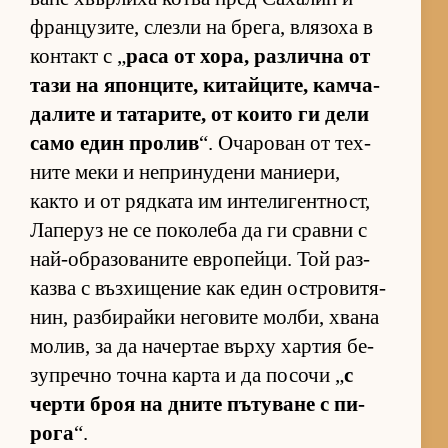
фран­цу­зи­те, слезли на бре­га, вля­зоха в
кон­такт с „
раса от хо­ра, раз­лична от
тази на япон­ци­те, ки­тай­ци­те, кам­ча­
да­лите и та­та­ри­те, от ко­ито ги дели
само един про­лив
“. Оча­ро­ван от тех­
ните меки и неп­ри­ну­дени ма­ни­е­ри,
както и от ряд­ката им ин­те­ли­ген­т­ност,
Ла­пе­руз не се по­ко­леба да ги сравни с
най-об­ра­зо­ва­ните ев­ро­пей­ци. Той раз­
казва с въз­хи­ще­ние как един ос­т­ро­ви­тя­
нин, раз­би­райки не­го­вите мол­би, хвана
мо­лив, за да на­чер­тае върху хар­тия бе­
зуп­речно точна карта и да по­сочи „
с
черти броя на дните пъ­ту­ване с пи­
рога
“.