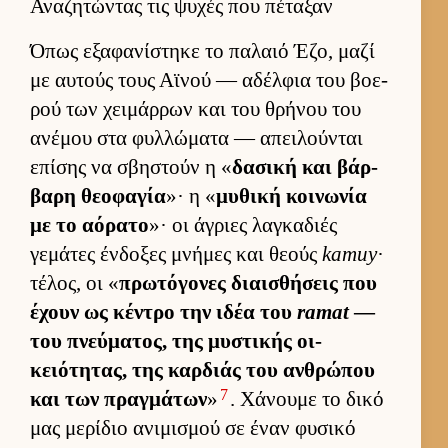
Αναζητώντας τις ψυχές που πέταξαν
Όπως εξαφανίστηκε το παλαιό Έζο, μαζί
με αυ­τούς τους Αϊνού — αδέλ­φια του βοε­
ρού των χει­μάρ­ρων και του θρήνου του
ανέμου στα φυλ­λώματα — απει­λού­νται
επίσης να σβηστούν η «
δασική και βάρ­
βαρη θεοφαγία
»· η «
μυθική κοι­νωνία
με το αόρατο
»· οι άγριες λαγκαδιές
γεμάτες έν­δοξες μνήμες και θεούς
kamuy
·
τέλος, οι «
πρωτόγονες διαι­σθήσεις που
έχουν ως κέντρο την ιδέα του
ramat
—
του πνεύ­ματος, της μυστικής οι­
κειότητας, της καρ­διάς του αν­θρώπου
7
και των πραγ­μάτων
»
. Χάνουμε το δικό
μας μερίδιο ανιμισμού σε έναν φυσικό