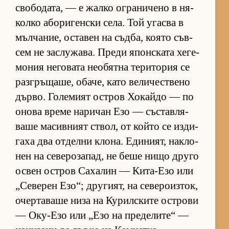
сво­бо­да­та, — е жалко ог­ра­ни­чено в ня­
колко або­ри­ген­ски се­ла. Той угасва в
мъл­ча­ние, ос­та­вен на съд­ба, ко­ято съв­
сем не зас­лу­жа­ва. Преди япон­с­ката хе­ге­
мо­ния не­го­вата не­о­бятна те­ри­то­рия се
раз­г­ръ­ща­ше, оба­че, като ве­ли­чес­т­вено
дър­во. Го­ле­мият ос­т­ров Хо­кайдо — по
онова време на­ри­чан Езо — със­тав­ля­
ваше ма­сив­ният ствол, от който се из­ди­
гаха два от­делни кло­на. Еди­ни­ят, нак­ло­
нен на се­ве­ро­за­пад, не беше нищо друго
ос­вен ос­т­ров Са­ха­лин — Ки­та-Езо или
„Се­ве­рен Езо“; дру­ги­ят, на се­ве­ро­из­ток,
очер­та­ваше низа на Ку­рил­с­ките ос­т­рови
— Оку-Езо или „Езо на пре­де­ли­те“ —