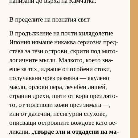
на­ни­зани до върха на Кам­чат­ка.
В пределите на познатия свят
В про­дъл­же­ние на почти хи­ля­до­ле­тие
Япо­ния ня­маше ни­каква се­ри­озна пред­
с­тава за тези ос­т­ро­ви, скрити под ми­то­
ло­гич­ните мъг­ли. Мал­ко­то, ко­ето зна­
еше за тях, ид­ваше от осо­бени сто­ки,
по­лу­ча­вани чрез раз­мяна — аку­лено
мас­ло, ор­лови пе­ра, ле­че­бен ли­шей,
странни дре­хи, шити от кора през ля­то­
то, от тю­ле­нови кожи през зи­мата —,
или от да­леч­ни, не­си­гурни слу­хо­ве,
опис­ващи ос­т­ров­ните вож­дове като ве­
ли­ка­ни, „
твърде зли и от­да­дени на ма­