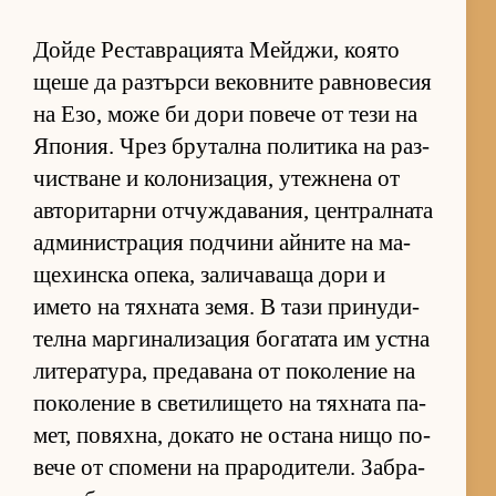
Дойде Рес­тав­ра­ци­ята Мей­джи, ко­ято
щеше да раз­търси ве­ков­ните рав­но­ве­сия
на Езо, може би дори по­вече от тези на
Япо­ния. Чрез бру­тална по­ли­тика на раз­
чис­т­ване и ко­ло­ни­за­ция, утеж­нена от
ав­то­ри­тарни от­чуж­да­ва­ния, цен­т­рал­ната
ад­ми­нис­т­ра­ция под­чини ай­ните на ма­
ще­хин­ска опе­ка, за­ли­ча­ваща дори и
името на тях­ната зе­мя. В тази при­ну­ди­
телна мар­ги­на­ли­за­ция бо­га­тата им ус­тна
ли­те­ра­ту­ра, пре­да­вана от по­ко­ле­ние на
по­ко­ле­ние в све­ти­ли­щето на тях­ната па­
мет, по­вях­на, до­като не ос­тана нищо по­
вече от спо­мени на пра­ро­ди­те­ли. Заб­ра­