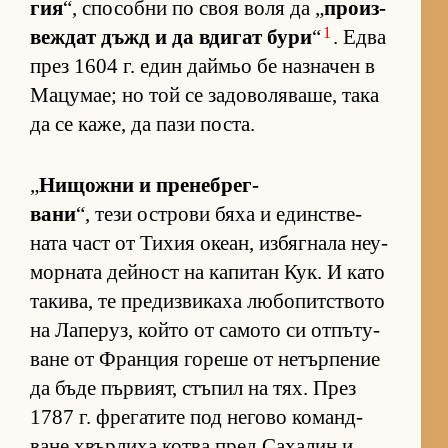
гия
“, спо­собни по своя воля да „
про­из­
1
веж­дат дъжд и да вди­гат бури
“
. Едва
през 1604 г. един дай­мьо бе наз­на­чен в
Ма­цу­мае; но той се за­до­во­ля­ва­ше, така
да се ка­же, да пази пос­та.
„
Ни­щожни и пре­неб­рег­
вани
“, тези ос­т­рови бяха и един­с­т­ве­
ната част от Ти­хия оке­ан, из­бяг­нала не­у­
мор­ната дей­ност на ка­пи­тан Кук. И като
та­ки­ва, те пре­диз­ви­каха лю­бо­пит­с­твото
на Ла­пе­руз, който от са­мото си от­пъ­ту­
ване от Фран­ция го­реше от не­тър­пе­ние
да бъде пър­ви­ят, стъ­пил на тях. През
1787 г. фре­га­тите под не­гово ко­ман­д­
ване хвър­лиха котва пред Са­ха­лин и