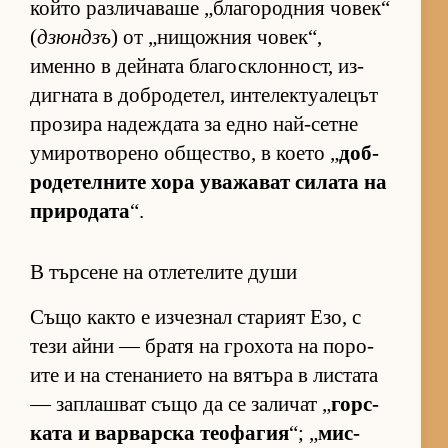
който раз­ли­ча­ваше „бла­го­род­ния чо­век“
(
дзюндзъ
) от „ни­щож­ния чо­век“,
именно в дей­ната бла­гос­к­лон­ност, из­
диг­ната в доб­ро­де­тел, ин­те­лек­ту­а­ле­цът
про­зира на­деж­дата за едно най-сетне
уми­рот­во­рено об­щес­т­во, в ко­ето „
доб­
ро­де­тел­ните хора ува­жа­ват си­лата на
при­ро­дата
“.
В търсене на отлетелите души
Също както е из­чез­нал ста­рият Езо, с
тези айни — братя на гро­хота на по­ро­
ите и на сте­на­ни­ето на вя­търа в лис­тата
— зап­лаш­ват също да се за­ли­чат „
гор­с­
ката и вар­вар­ска те­о­фа­гия
“; „
мис­