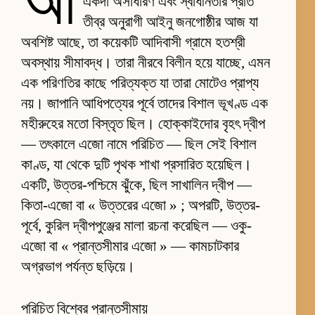
আ
একদা অসাধারণ এবং স্বাধীনতার প্রতি
তীব্র অনুরাগী আইনু জনগোষ্ঠীর আজ যা
অবশিষ্ট আছে, তা কয়েকটি আদিবাসী গ্রামে হতশ্রী
অবস্থায় সীমাবদ্ধ। তারা নীরবে বিলীন হয়ে যাচ্ছে, এমন
এক পরিণতির কাছে পরিত্যক্ত যা তারা মোটেও প্রাপ্য
নয়। জাপানি আধিপত্যের পূর্বে তাদের বিশাল ভূখণ্ড এক
মহীরুহের মতো বিস্তৃত ছিল। হোক্কাইদোর বৃহৎ দ্বীপ
— তৎকালে এজো নামে পরিচিত — ছিল সেই বিশাল
কাণ্ড, যা থেকে দুটি পৃথক শাখা প্রসারিত হয়েছিল।
একটি, উত্তর-পশ্চিমে ঝুঁকে, ছিল সাখালিন দ্বীপ —
কিতা-এজো বা « উত্তরের এজো » ; অপরটি, উত্তর-
পূর্বে, কুরিল দ্বীপপুঞ্জের মালা রচনা করেছিল — ওকু-
এজো বা « প্রান্তসীমার এজো » — কামচাটকার
অগ্রভাগ পর্যন্ত ছড়িয়ে।
পরিচিত বিশ্বের প্রান্তসীমায়