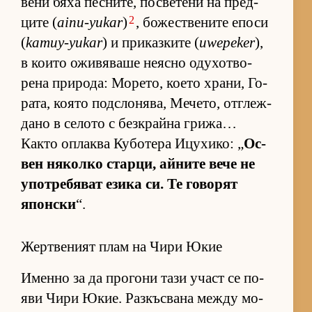
вени бяха пес­ни­те, пос­ве­тени на пред­
2
ците (
ainu-yukar
)
, бо­жес­т­ве­ните епоси
(
kamuy-yukar
) и при­каз­ките (
uwepeker
),
в ко­ито ожи­вя­ваше не­ясно оду­хот­во­
рена при­ро­да: Мо­ре­то, ко­ето хра­ни, Го­
ра­та, ко­ято под­с­ло­ня­ва, Ме­че­то, от­г­леж­
дано в се­лото с без­к­райна гри­жа…
Както оп­лаква Ку­бо­тера Ицу­хи­ко: „
Ос­
вен ня­колко стар­ци, ай­ните вече не
упот­ре­бя­ват езика си. Те го­во­рят
япон­ски
“.
Жертвеният плам на Чири Юкие
Именно за да про­гони тази участ се по­
яви Чири Юкие. Раз­къс­вана между мо­