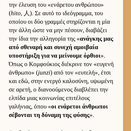
την έλευση του «ενάρετου αν­θρώπου»
(
hito
, 人). Σε αυτό το ιδεόγραμ­μα, του
οποίου οι δύο γραμ­μές στηρίζονται η μία
την άλλη ώστε να μην πέσουν, δια­βάζει
την ίδια την αλ­ληγορία της «
ανάγκης μας
από σθεναρή και συνεχή αμοι­βαία
υποστήριξη για να μεί­νουμε όρ­θιοι
».
Όπως ο Κομ­φού­κιος διέκρινε τον «ευ­γενή
άν­θρωπο» (
junzi
) από τον «ευ­τελή», έτσι
και εδώ, στην ενεργό καλοσύνη, υψωμένη
σε αρετή, ο δια­νοού­μενος δια­βλέπει την
ελ­πίδα μιας κοι­νωνίας επιτέλους
γαλήνιας, όπου «
οι ενάρετοι άν­θρωποι
σέβονται τη δύναμη της φύσης
».