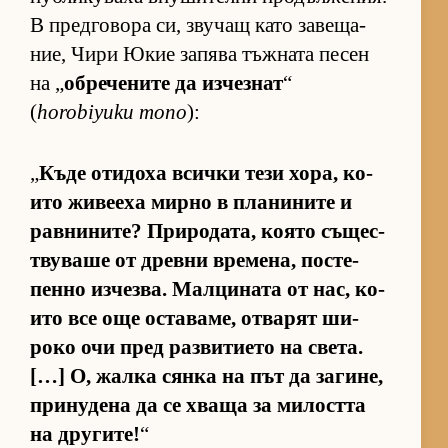
В пред­го­вора си, зву­чащ като за­ве­ща­
ние, Чири Юкие за­пява тъж­ната пе­сен
на „
об­ре­че­ните да из­чез­нат
“
(
horobiyuku mono
):
„
Къде оти­доха всички тези хо­ра, ко­
ито жи­ве­еха мирно в пла­ни­ните и
рав­ни­ни­те? При­ро­да­та, ко­ято съ­щес­
т­ву­ваше от древни вре­ме­на, пос­те­
пенно из­чез­ва. Мал­ци­ната от нас, ко­
ито все още ос­та­ва­ме, от­ва­рят ши­
роко очи пред раз­ви­ти­ето на све­та.
[…] О, жалка сянка на път да за­ги­не,
при­ну­дена да се хваща за ми­лостта
на дру­ги­те!
“