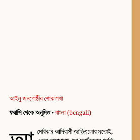
আইনু জনগোষ্ঠীর শোকগাথা
ফরাসি থেকে অনূদিত
•
বাংলা (bengali)
মেরিকার আদিবাসী জাতিগুলোর মতোই,