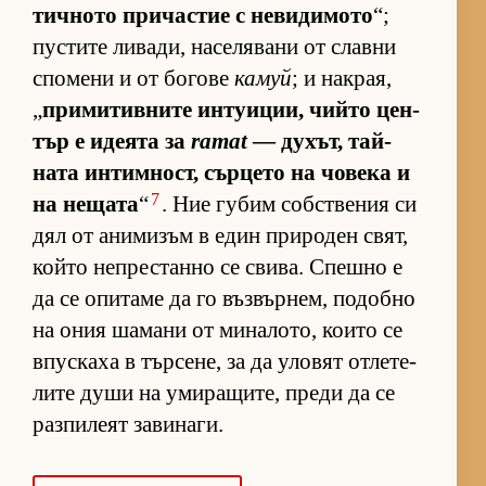
тич­ното при­час­тие с не­ви­ди­мото
“;
пус­тите ли­ва­ди, на­се­ля­вани от славни
спо­мени и от бо­гове
камуй
; и нак­рая,
„
при­ми­тив­ните ин­ту­и­ции, чийто цен­
тър е иде­ята за
ramat
— ду­хът, тай­
ната ин­тим­ност, сър­цето на чо­века и
7
на не­щата
“
. Ние гу­бим соб­с­т­ве­ния си
дял от ани­ми­зъм в един при­ро­ден свят,
който неп­рес­танно се сви­ва. Спешно е
да се опи­таме да го въз­вър­нем, по­добно
на ония ша­мани от ми­на­ло­то, ко­ито се
впус­каха в тър­се­не, за да уло­вят от­ле­те­
лите души на уми­ра­щи­те, преди да се
раз­пи­леят за­ви­на­ги.