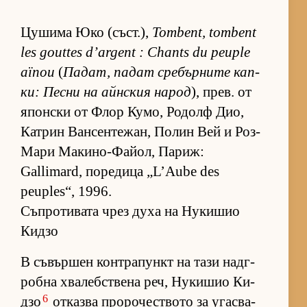
Цу­шима Юко (съст­.),
Tombent, tombent
les gouttes d’argent : Chants du peuple
aïnou
(
Па­дат, па­дат сре­бър­ните кап­
ки: Песни на айн­с­кия на­род
), прев. от
япон­ски от Флор Ку­мо, Ро­долф Дио,
Кат­рин Ван­сен­те­жан, По­лин Вей и Роз-
Мари Ма­ки­но-Фа­йол, Па­риж:
Gallimard, по­ре­дица „L’Aube des
peuples“, 1996.
Съпротивата чрез духа на Нукишио
Кидзо
В съ­вър­шен кон­т­ра­пункт на тази над­г­
робна хва­леб­с­т­вена реч, Ну­ки­шио Ки­
6
дзо
от­казва про­ро­чес­т­вото за угас­ва­