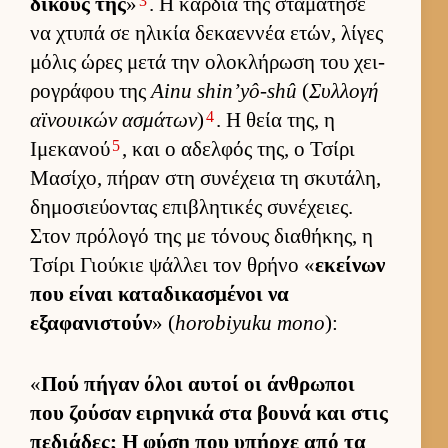
3
δικούς της
»
. Η καρ­διά της σταμάτησε
να χτυπά σε ηλικία δεκαεν­νέα ετών, λίγες
μόλις ώρες μετά την ολοκλήρωση του χει­
ρογράφου της
Ainu shin’yô-shû
(
Συλ­λογή
4
αϊνουι­κών ασμάτων
)
. Η θεία της, η
5
Ιμεκανού
, και ο αδελ­φός της, ο Τσίρι
Μασίχο, πήραν στη συνέχεια τη σκυτάλη,
δημοσιεύ­οντας επιβλητικές συνέχειες.
Στον πρόλογό της με τόνους δια­θήκης, η
Τσίρι Γιού­κιε ψάλ­λει τον θρήνο «
εκεί­νων
που εί­ναι καταδικασμένοι να
εξαφανιστούν
» (
horobiyuku mono
):
«
Πού πήγαν όλοι αυ­τοί οι άν­θρωποι
που ζού­σαν ει­ρηνικά στα βουνά και στις
πεδιάδες; Η φύση που υπήρχε από τα