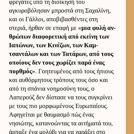
φρεγάτες υπό τη διοί­κησή του
αγκυροβόλησαν μπροστά στη Σαχαλίνη,
και οι Γάλ­λοι, αποβιβασθέντες στη
στεριά, ήρ­θαν σε επαφή με «
μια φυλή αν­
θρώπων δια­φορετική από εκείνη των
Ια­πώνων, των Κινέζων, των Καμ­
τσαντάλων και των Τατάρων, από τους
οποί­ους δεν τους χωρίζει παρά ένας
πορ­θμός
». Γοη­τευ­μένος από τους ήπιους
και αυ­θόρ­μητους τρόπους τους όσο και
από τη σπάνια νοη­μοσύνη τους, ο
Λαπερούζ δεν δίστασε να τους συγκρίνει
με τους πιο μορ­φωμένους Ευ­ρωπαί­ους.
Αφηγεί­ται με θαυ­μασμό πώς ένας
νησιώτης, κατανοώντας τα αι­τήματά του,
άρ­παξε ένα μολύβι για να χαράξει στο