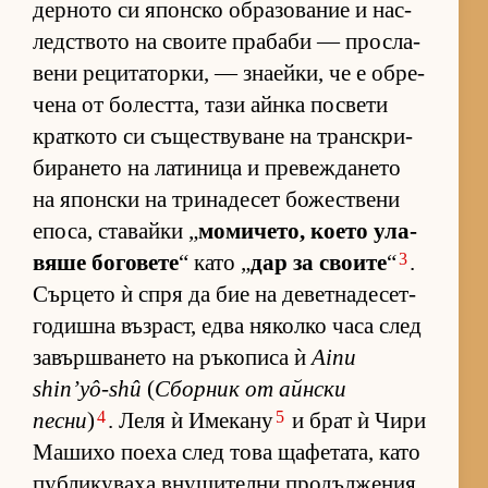
дер­ното си япон­ско об­ра­зо­ва­ние и нас­
лед­с­твото на сво­ите пра­баби — прос­ла­
вени ре­ци­та­тор­ки, — зна­ей­ки, че е об­ре­
чена от бо­лест­та, тази айнка пос­вети
крат­кото си съ­щес­т­ву­ване на тран­с­к­ри­
би­ра­нето на ла­ти­ница и пре­веж­да­нето
на япон­ски на три­на­де­сет бо­жес­т­вени
епо­са, ста­вайки „
мо­ми­че­то, ко­ето ула­
3
вяше бо­го­вете
“ като „
дар за сво­ите
“
.
Сър­цето ѝ спря да бие на де­вет­на­де­сет­
го­дишна въз­раст, едва ня­колко часа след
за­вър­ш­ва­нето на ръ­ко­писа ѝ
Ainu
shin’yô-shû
(
Сбор­ник от айн­ски
4
5
песни
)
. Леля ѝ Име­кану
и брат ѝ Чири
Ма­шихо по­еха след това ща­фе­та­та, като
пуб­ли­ку­ваха вну­ши­телни про­дъл­же­ния.