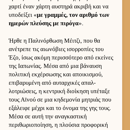
χαρτί έναν χάρτη αυ­στηρά ακριβή και να
υποδεί­ξει «
με γραμ­μές, τον αριθμό των
ημερών πλεύ­σης με πιρόγα
».
Ήρθε η Παλινόρ­θωση Μέιτζι, που θα
ανέτρεπε τις αιω­νόβιες ισορ­ροπίες του
Έζο, ίσως ακόμη περισ­σότερο από εκεί­νες
της Ια­πωνίας. Μέσα από μια βάναυση
πολιτική εκ­χέρ­σωσης και αποι­κισμού,
επιβαρυμένη από αυ­ταρ­χικές απαλ­
λοτριώσεις, η κεντρική διοί­κηση υπέταξε
τους Αϊνού σε μια κηδεμονία μητριάς που
εξάλειφε μέχρι και το όνομα της γης τους.
Μέσα σε αυτή την αναγκαστική
περιθωριο­ποί­ηση, η πλού­σια προφορική