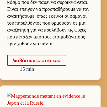
κόσμο που δεν παύει να συρ­ρικνώνεται.
Εί­ναι επεί­γον να προσπαθήσουμε να τον
ανακτήσου­με, όπως εκεί­νοι οι σαμάνοι
του παρελ­θόντος που ορ­μού­σαν σε μια
αναζήτηση για να προλάβουν τις ψυχές
που πέταξαν από τους ετοι­μοθάνατους
πριν χαθούν για πάντα.
Δια­βάστε περισ­σότερα
15 min