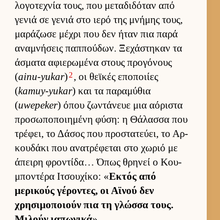
λογοτεχνία τους, που μεταδιδόταν από
γενιά σε γενιά στο ιερό της μνήμης τους,
μαράζωσε μέχρι που δεν ήταν πια παρά
αναμνήσεις παπ­πού­δων. Ξεχάστηκαν τα
άσματα αφιε­ρωμένα στους προγόνους
2
(
ainu-yukar
)
, οι θεϊκές εποποι­ίες
(
kamuy-yukar
) και τα παραμύθια
(
uwepeker
) όπου ζωντάνευε μια αόριστα
προσωποποι­ημένη φύση: η Θάλασσα που
τρέφει, το Δάσος που προστατεύ­ει, το Αρ­
κου­δάκι που ανατρέφεται στο χωριό με
άπειρη φροντίδα… Όπως θρηνεί ο Κου­
μποντέρα Ιτσου­χίκο: «
Εκτός από
μερικούς γέροντες, οι Αϊνού δεν
χρησιμοποιούν πια τη γλώσσα τους.
Μιλούν ια­πωνικά
».