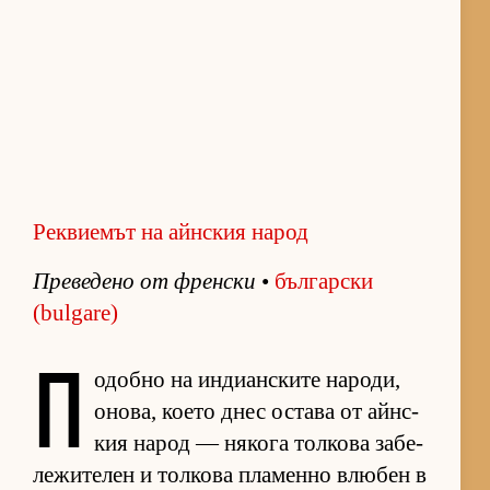
Реквиемът на айнския народ
Пре­ве­дено от френ­ски
•
бъл­гар­ски
(bulgare)
П
о­добно на ин­ди­ан­с­ките на­ро­ди,
оно­ва, ко­ето днес ос­тава от айн­с­
кия на­род — ня­кога тол­кова за­бе­
ле­жи­те­лен и тол­кова пла­менно влю­бен в