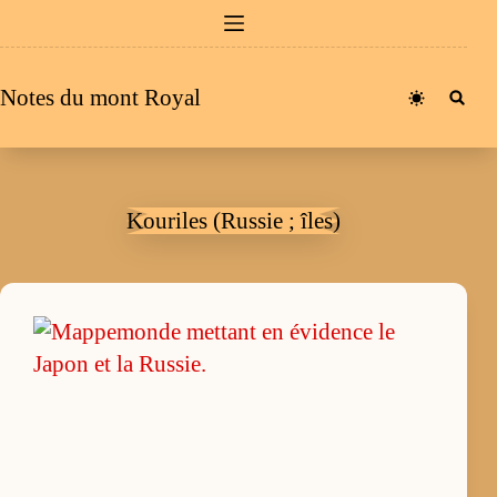
Passer
au
contenu
Notes du mont Royal
Kouriles (Russie ; îles)