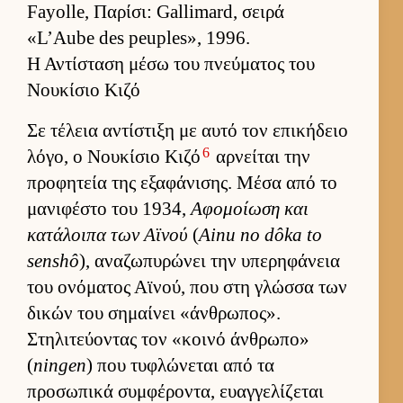
Fayolle, Παρίσι: Gallimard, σειρά
«L’Aube des peuples», 1996.
Η Αντίσταση μέσω του πνεύματος του
Νουκίσιο Κιζό
Σε τέλεια αντίστιξη με αυτό τον επικήδειο
6
λόγο, ο Νου­κίσιο Κιζό
αρ­νεί­ται την
προφητεία της εξαφάνισης. Μέσα από το
μανιφέστο του 1934,
Αφομοί­ωση και
κατάλοιπα των Αϊνού
(
Ainu no dôka to
senshô
), αναζωπυρώνει την υπερηφάνεια
του ονόματος Αϊνού, που στη γλώσσα των
δικών του σημαί­νει «άν­θρωπος».
Στηλιτεύ­οντας τον «κοινό άν­θρωπο»
(
ningen
) που τυφλώνεται από τα
προσωπικά συμ­φέροντα, ευαγ­γελίζεται