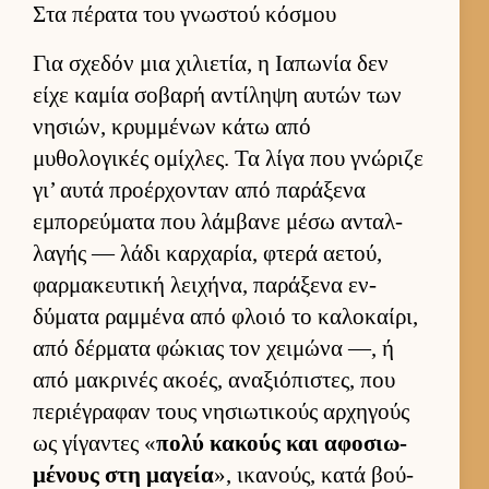
Στα πέρατα του γνωστού κόσμου
Για σχεδόν μια χιλιε­τία, η Ια­πωνία δεν
είχε καμία σοβαρή αντίληψη αυ­τών των
νησιών, κρυμ­μένων κάτω από
μυθολογικές ομίχλες. Τα λίγα που γνώριζε
γι’ αυτά προέρ­χονταν από παράξενα
εμπορεύ­ματα που λάμ­βανε μέσω ανταλ­
λαγής — λάδι καρ­χαρία, φτερά αετού,
φαρ­μακευ­τική λει­χήνα, παράξενα εν­
δύματα ραμ­μένα από φλοιό το καλοκαί­ρι,
από δέρ­ματα φώκιας τον χει­μώνα —, ή
από μακρινές ακοές, αναξιόπιστες, που
περιέγραφαν τους νησιω­τικούς αρ­χηγούς
ως γίγαντες «
πολύ κακούς και αφοσιω­
μένους στη μαγεία
», ικανούς, κατά βού­