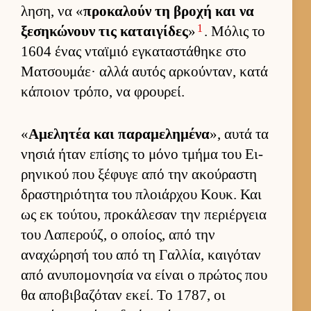
ληση, να «
προκαλούν τη βροχή και να
1
ξεσηκώνουν τις καται­γίδες
»
. Μόλις το
1604 ένας νταϊμιό εγκαταστάθηκε στο
Ματσου­μάε· αλλά αυ­τός αρ­κού­νταν, κατά
κάποιον τρόπο, να φρου­ρεί.
«
Αμελητέα και παραμελημένα
», αυτά τα
νησιά ήταν επίσης το μόνο τμήμα του Ει­
ρηνικού που ξέφυγε από την ακού­ραστη
δραστηριότητα του πλοιάρ­χου Κουκ. Και
ως εκ τού­του, προκάλεσαν την περιέρ­γεια
του Λαπερούζ, ο οποί­ος, από την
αναχώρησή του από τη Γαλ­λία, και­γόταν
από ανυπομονησία να εί­ναι ο πρώτος που
θα αποβιβαζόταν εκεί. Το 1787, οι