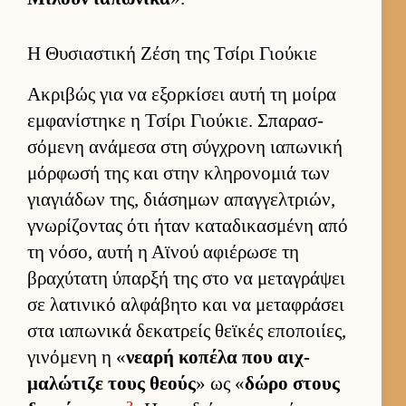
Η Θυσιαστική Ζέση της Τσίρι Γιούκιε
Ακριβώς για να εξορ­κίσει αυτή τη μοίρα
εμ­φανίστηκε η Τσίρι Γιού­κιε. Σπαρασ­
σόμενη ανάμεσα στη σύγ­χρονη ια­πωνική
μόρ­φωσή της και στην κληρονομιά των
για­γιάδων της, διάσημων απαγ­γελ­τριών,
γνωρίζοντας ότι ήταν καταδικασμένη από
τη νόσο, αυτή η Αϊνού αφιέρωσε τη
βραχύτατη ύπαρξή της στο να μεταγράψει
σε λατινικό αλ­φάβητο και να μεταφράσει
στα ια­πωνικά δεκατρείς θεϊκές εποποι­ίες,
γινόμενη η «
νεαρή κοπέλα που αιχ­
μαλώτιζε τους θεούς
» ως «
δώρο στους