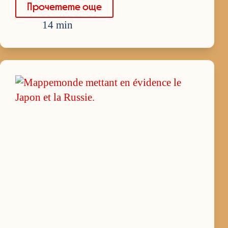
Про­че­тете още
14 min