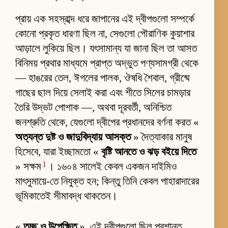
প্রায় এক সহস্রাব্দ ধরে জাপানের এই দ্বীপগুলো সম্পর্কে
কোনো প্রকৃত ধারণা ছিল না, সেগুলো পৌরাণিক কুয়াশার
আড়ালে লুকিয়ে ছিল। যৎসামান্য যা জানা ছিল তা আসত
বিনিময় প্রথার মাধ্যমে প্রাপ্ত অদ্ভুত পণ্যসামগ্রী থেকে
— হাঙরের তেল, ঈগলের পালক, ঔষধি শৈবাল, গ্রীষ্মে
গাছের ছাল দিয়ে সেলাই করা এবং শীতে সিলের চামড়ার
তৈরি উদ্ভট পোশাক —, অথবা দূরবর্তী, অনিশ্চিত
জনশ্রুতি থেকে, যেগুলো দ্বীপের প্রধানদের বর্ণনা করত «
অত্যন্ত দুষ্ট ও জাদুবিদ্যায় আসক্ত
» দৈত্যাকার মানুষ
হিসেবে, যারা ইচ্ছামতো «
বৃষ্টি আনতে ও ঝড় বইয়ে দিতে
1
» সক্ষম
। ১৬০৪ সালেই কেবল একজন দাইমিও
মাৎসুমায়ে-তে নিযুক্ত হন; কিন্তু তিনি কেবল পাহারাদারের
ভূমিকাতেই সীমাবদ্ধ থাকতেন।
«
তুচ্ছ ও উপেক্ষিত
», এই দ্বীপগুলো ছিল প্রশান্ত