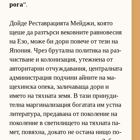
рога
“.
Дойде Рес­тав­ра­ци­ята Мей­джи, ко­ято
щеше да раз­търси ве­ков­ните рав­но­ве­сия
на Езо, може би дори по­вече от тези на
Япо­ния. Чрез бру­тална по­ли­тика на раз­
чис­т­ване и ко­ло­ни­за­ция, утеж­нена от
ав­то­ри­тарни от­чуж­да­ва­ния, цен­т­рал­ната
ад­ми­нис­т­ра­ция под­чини ай­ните на ма­
ще­хин­ска опе­ка, за­ли­ча­ваща дори и
името на тях­ната зе­мя. В тази при­ну­ди­
телна мар­ги­на­ли­за­ция бо­га­тата им ус­тна
ли­те­ра­ту­ра, пре­да­вана от по­ко­ле­ние на
по­ко­ле­ние в све­ти­ли­щето на тях­ната па­
мет, по­вях­на, до­като не ос­тана нищо по­