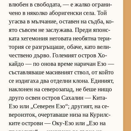
влю­бен в сво­бо­да­та, — е жалко ог­ра­ни­
чено в ня­колко або­ри­ген­ски се­ла. Той
угасва в мъл­ча­ние, ос­та­вен на съд­ба, ко­
ято съв­сем не зас­лу­жа­ва. Преди япон­с­
ката хе­ге­мо­ния не­го­вата не­о­бятна те­ри­
то­рия се раз­г­ръ­ща­ше, оба­че, като ве­ли­
чес­т­вено дър­во. Го­ле­мият ос­т­ров Хо­
кайдо — по онова време на­ри­чан Езо —
със­тав­ля­ваше ма­сив­ният ствол, от който
се из­ди­гаха два от­делни кло­на. Еди­ни­ят,
нак­ло­нен на се­ве­ро­за­пад, не беше нищо
друго ос­вен ос­т­ров Са­ха­лин — Ки­та-
Езо или „Се­ве­рен Езо“; дру­ги­ят, на се­
ве­ро­из­ток, очер­та­ваше низа на Ку­рил­с­
ките ос­т­рови — Оку-Езо или „Езо на