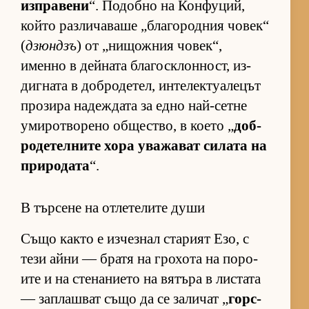
из­п­ра­вени
“. По­добно на Кон­фу­ций,
който раз­ли­ча­ваше „бла­го­род­ния чо­век“
(
дзюндзъ
) от „ни­щож­ния чо­век“,
именно в дей­ната бла­гос­к­лон­ност, из­
диг­ната в доб­ро­де­тел, ин­те­лек­ту­а­ле­цът
про­зира на­деж­дата за едно най-сетне
уми­рот­во­рено об­щес­т­во, в ко­ето „
доб­
ро­де­тел­ните хора ува­жа­ват си­лата на
при­ро­дата
“.
В търсене на отлетелите души
Също както е из­чез­нал ста­рият Езо, с
тези айни — братя на гро­хота на по­ро­
ите и на сте­на­ни­ето на вя­търа в лис­тата
— зап­лаш­ват също да се за­ли­чат „
гор­с­