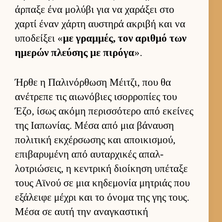
άρ­παξε ένα μολύβι για να χαράξει στο
χαρτί έναν χάρτη αυ­στηρά ακριβή και να
υποδεί­ξει «
με γραμ­μές, τον αριθμό των
ημερών πλεύ­σης με πιρόγα
».
Ήρθε η Παλινόρ­θωση Μέιτζι, που θα
ανέτρεπε τις αιω­νόβιες ισορ­ροπίες του
Έζο, ίσως ακόμη περισ­σότερο από εκεί­νες
της Ια­πωνίας. Μέσα από μια βάναυση
πολιτική εκ­χέρ­σωσης και αποι­κισμού,
επιβαρυμένη από αυ­ταρ­χικές απαλ­
λοτριώσεις, η κεντρική διοί­κηση υπέταξε
τους Αϊνού σε μια κηδεμονία μητριάς που
εξάλειφε μέχρι και το όνομα της γης τους.
Μέσα σε αυτή την αναγκαστική