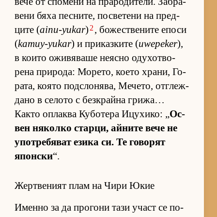
вече от спо­мени на пра­ро­ди­те­ли. Заб­ра­
вени бяха пес­ни­те, пос­ве­тени на пред­
2
ците (
ainu-yukar
)
, бо­жес­т­ве­ните епоси
(
kamuy-yukar
) и при­каз­ките (
uwepeker
),
в ко­ито ожи­вя­ваше не­ясно оду­хот­во­
рена при­ро­да: Мо­ре­то, ко­ето хра­ни, Го­
ра­та, ко­ято под­с­ло­ня­ва, Ме­че­то, от­г­леж­
дано в се­лото с без­к­райна гри­жа…
Както оп­лаква Ку­бо­тера Ицу­хи­ко: „
Ос­
вен ня­колко стар­ци, ай­ните вече не
упот­ре­бя­ват езика си. Те го­во­рят
япон­ски
“.
Жертвеният плам на Чири Юкие
Именно за да про­гони тази участ се по­