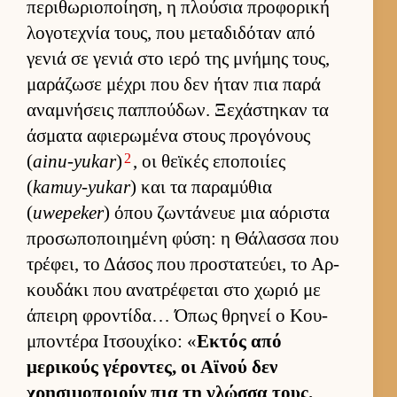
περιθωριο­ποί­ηση, η πλού­σια προφορική
λογοτεχνία τους, που μεταδιδόταν από
γενιά σε γενιά στο ιερό της μνήμης τους,
μαράζωσε μέχρι που δεν ήταν πια παρά
αναμνήσεις παπ­πού­δων. Ξεχάστηκαν τα
άσματα αφιε­ρωμένα στους προγόνους
2
(
ainu-yukar
)
, οι θεϊκές εποποι­ίες
(
kamuy-yukar
) και τα παραμύθια
(
uwepeker
) όπου ζωντάνευε μια αόριστα
προσωποποι­ημένη φύση: η Θάλασσα που
τρέφει, το Δάσος που προστατεύ­ει, το Αρ­
κου­δάκι που ανατρέφεται στο χωριό με
άπειρη φροντίδα… Όπως θρηνεί ο Κου­
μποντέρα Ιτσου­χίκο: «
Εκτός από
μερικούς γέροντες, οι Αϊνού δεν
χρησιμοποιούν πια τη γλώσσα τους.