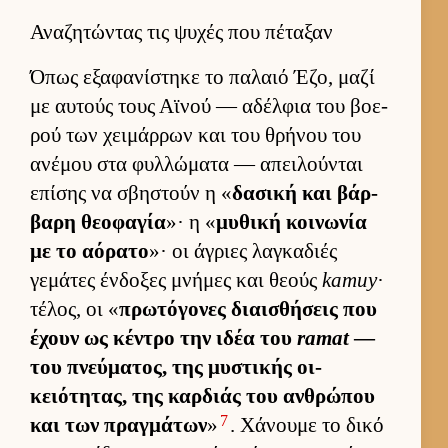
Αναζητώντας τις ψυχές που πέταξαν
Όπως εξαφανίστηκε το παλαιό Έζο, μαζί
με αυ­τούς τους Αϊνού — αδέλ­φια του βοε­
ρού των χει­μάρ­ρων και του θρήνου του
ανέμου στα φυλ­λώματα — απει­λού­νται
επίσης να σβηστούν η «
δασική και βάρ­
βαρη θεοφαγία
»· η «
μυθική κοι­νωνία
με το αόρατο
»· οι άγριες λαγκαδιές
γεμάτες έν­δοξες μνήμες και θεούς
kamuy
·
τέλος, οι «
πρωτόγονες διαι­σθήσεις που
έχουν ως κέντρο την ιδέα του
ramat
—
του πνεύ­ματος, της μυστικής οι­
κειότητας, της καρ­διάς του αν­θρώπου
7
και των πραγ­μάτων
»
. Χάνουμε το δικό