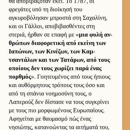
θα αποβιβαζόταν εκεί. Το 1787, οι
φρεγάτες υπό τη διοί­κησή του
αγκυροβόλησαν μπροστά στη Σαχαλίνη,
και οι Γάλ­λοι, αποβιβασθέντες στη
στεριά, ήρ­θαν σε επαφή με «
μια φυλή αν­
θρώπων δια­φορετική από εκείνη των
Ια­πώνων, των Κινέζων, των Καμ­
τσαντάλων και των Τατάρων, από τους
οποί­ους δεν τους χωρίζει παρά ένας
πορ­θμός
». Γοη­τευ­μένος από τους ήπιους
και αυ­θόρ­μητους τρόπους τους όσο και
από τη σπάνια νοη­μοσύνη τους, ο
Λαπερούζ δεν δίστασε να τους συγκρίνει
με τους πιο μορ­φωμένους Ευ­ρωπαί­ους.
Αφηγεί­ται με θαυ­μασμό πώς ένας
νησιώτης, κατανοώντας τα αι­τήματά του,