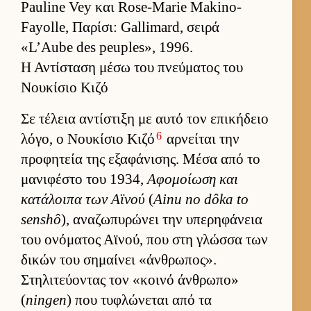
Pauline Vey και Rose-Marie Makino-
Fayolle, Παρίσι: Gallimard, σειρά
«L’Aube des peuples», 1996.
Η Αντίσταση μέσω του πνεύματος του
Νουκίσιο Κιζό
Σε τέλεια αντίστιξη με αυτό τον επικήδειο
6
λόγο, ο Νου­κίσιο Κιζό
αρ­νεί­ται την
προφητεία της εξαφάνισης. Μέσα από το
μανιφέστο του 1934,
Αφομοί­ωση και
κατάλοιπα των Αϊνού
(
Ainu no dôka to
senshô
), αναζωπυρώνει την υπερηφάνεια
του ονόματος Αϊνού, που στη γλώσσα των
δικών του σημαί­νει «άν­θρωπος».
Στηλιτεύ­οντας τον «κοινό άν­θρωπο»
(
ningen
) που τυφλώνεται από τα