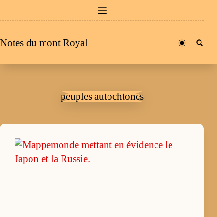
Passer
au
contenu
Notes du mont Royal
peuples autochtones