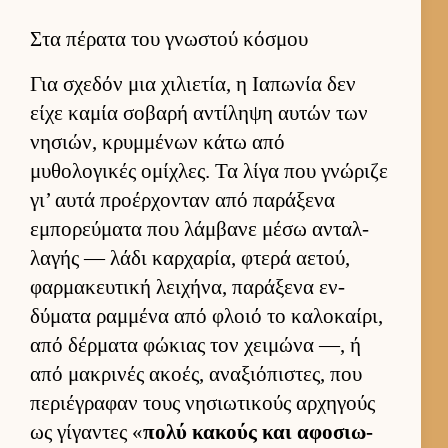
Στα πέρατα του γνωστού κόσμου
Για σχεδόν μια χιλιε­τία, η Ια­πωνία δεν
είχε καμία σοβαρή αντίληψη αυ­τών των
νησιών, κρυμ­μένων κάτω από
μυθολογικές ομίχλες. Τα λίγα που γνώριζε
γι’ αυτά προέρ­χονταν από παράξενα
εμπορεύ­ματα που λάμ­βανε μέσω ανταλ­
λαγής — λάδι καρ­χαρία, φτερά αετού,
φαρ­μακευ­τική λει­χήνα, παράξενα εν­
δύματα ραμ­μένα από φλοιό το καλοκαί­ρι,
από δέρ­ματα φώκιας τον χει­μώνα —, ή
από μακρινές ακοές, αναξιόπιστες, που
περιέγραφαν τους νησιω­τικούς αρ­χηγούς
ως γίγαντες «
πολύ κακούς και αφοσιω­