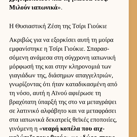
Μιλούν ια­πωνικά
».
Η Θυσιαστική Ζέση της Τσίρι Γιούκιε
Ακριβώς για να εξορ­κίσει αυτή τη μοίρα
εμ­φανίστηκε η Τσίρι Γιού­κιε. Σπαρασ­
σόμενη ανάμεσα στη σύγ­χρονη ια­πωνική
μόρ­φωσή της και στην κληρονομιά των
για­γιάδων της, διάσημων απαγ­γελ­τριών,
γνωρίζοντας ότι ήταν καταδικασμένη από
τη νόσο, αυτή η Αϊνού αφιέρωσε τη
βραχύτατη ύπαρξή της στο να μεταγράψει
σε λατινικό αλ­φάβητο και να μεταφράσει
στα ια­πωνικά δεκατρείς θεϊκές εποποι­ίες,
γινόμενη η «
νεαρή κοπέλα που αιχ­