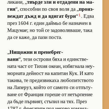
ли­ка­ни, „
твърде зли и от­да­дени на ма­
гия
“, спо­собни по своя воля да „
про­из­
1
веж­дат дъжд и да вди­гат бури
“
. Едва
през 1604 г. един дай­мьо бе наз­на­чен в
Ма­цу­мае; но той се за­до­во­ля­ва­ше, така
да се ка­же, да пази пос­та.
„
Ни­щожни и пре­неб­рег­
вани
“, тези ос­т­рови бяха и един­с­т­ве­
ната част от Ти­хия оке­ан, из­бяг­нала не­у­
мор­ната дей­ност на ка­пи­тан Кук. И като
та­ки­ва, те пре­диз­ви­каха лю­бо­пит­с­твото
на Ла­пе­руз, който от са­мото си от­пъ­ту­
ване от Фран­ция го­реше от не­тър­пе­ние
да бъде пър­ви­ят, стъ­пил на тях. През
1787 г. фре­га­тите под не­гово ко­ман­д­