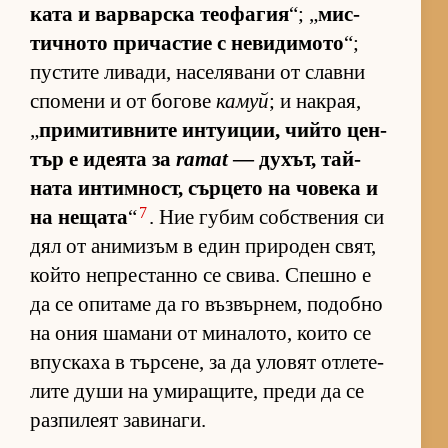
ката и вар­вар­ска те­о­фа­гия
“; „
мис­
тич­ното при­час­тие с не­ви­ди­мото
“;
пус­тите ли­ва­ди, на­се­ля­вани от славни
спо­мени и от бо­гове
камуй
; и нак­рая,
„
при­ми­тив­ните ин­ту­и­ции, чийто цен­
тър е иде­ята за
ramat
— ду­хът, тай­
ната ин­тим­ност, сър­цето на чо­века и
7
на не­щата
“
. Ние гу­бим соб­с­т­ве­ния си
дял от ани­ми­зъм в един при­ро­ден свят,
който неп­рес­танно се сви­ва. Спешно е
да се опи­таме да го въз­вър­нем, по­добно
на ония ша­мани от ми­на­ло­то, ко­ито се
впус­каха в тър­се­не, за да уло­вят от­ле­те­
лите души на уми­ра­щи­те, преди да се
раз­пи­леят за­ви­на­ги.