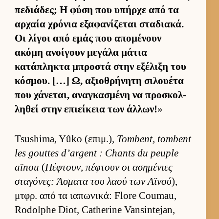
πεδιάδες; Η φύση που υπήρχε από τα
αρ­χαία χρόνια εξαφανίζεται σταδια­κά.
Οι λίγοι από εμάς που απομένουν
ακόμη ανοί­γουν μεγάλα μάτια
κατάπληκτα μπροστά στην εξέλιξη του
κόσμου. […] Ω, αξιο­θρήνητη σιλου­έτα
που χάνεται, αναγκασμένη να προσκολ­
ληθεί στην επιεί­κεια των άλ­λων!
»
Tsushima, Yûko (επιμ.),
Tombent, tombent
les gouttes d’argent : Chants du peuple
aïnou
(
Πέφτουν, πέφτουν οι ασημένιες
σταγόνες: Άσματα του λαού των Αϊνού
),
μτ­φρ. από τα ια­πωνικά: Flore Coumau,
Rodolphe Diot, Catherine Vansintejan,