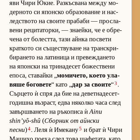
яви Чири Юкие. Раз­къс­вана между мо­
дер­ното си япон­ско об­ра­зо­ва­ние и нас­
лед­с­твото на сво­ите пра­баби — прос­ла­
вени ре­ци­та­тор­ки, — зна­ей­ки, че е об­ре­
чена от бо­лест­та, тази айнка пос­вети
крат­кото си съ­щес­т­ву­ване на тран­с­к­ри­
би­ра­нето на ла­ти­ница и пре­веж­да­нето
на япон­ски на три­на­де­сет бо­жес­т­вени
епо­са, ста­вайки „
мо­ми­че­то, ко­ето ула­
3
вяше бо­го­вете
“ като „
дар за сво­ите
“
.
Сър­цето ѝ спря да бие на де­вет­на­де­сет­
го­дишна въз­раст, едва ня­колко часа след
за­вър­ш­ва­нето на ръ­ко­писа ѝ
Ainu
shin’yô-shû
(
Сбор­ник от айн­ски
4
5
песни
)
. Леля ѝ Име­кану
и брат ѝ Чири
Ма­шихо по­еха след това ща­фе­та­та, като