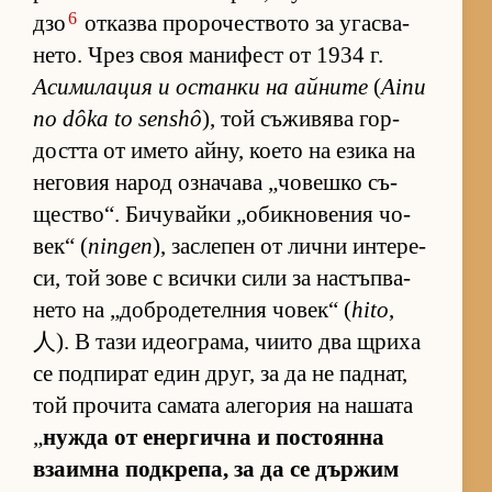
6
дзо
от­казва про­ро­чес­т­вото за угас­ва­
не­то. Чрез своя ма­ни­фест от 1934 г.
Аси­ми­ла­ция и ос­танки на ай­ните
(
Ainu
no dôka to senshô
), той съ­жи­вява гор­
достта от името ай­ну, ко­ето на езика на
не­го­вия на­род оз­на­чава „чо­вешко съ­
щес­т­во“. Би­чу­вайки „о­бик­но­ве­ния чо­
век“ (
ningen
), зас­ле­пен от лични ин­те­ре­
си, той зове с всички сили за нас­тъп­ва­
нето на „доб­ро­де­тел­ния чо­век“ (
hito
,
人). В тази иде­ог­ра­ма, чи­ито два щриха
се под­пи­рат един друг, за да не пад­нат,
той про­чита са­мата але­го­рия на на­шата
„
нужда от енер­гична и пос­то­янна
вза­имна под­к­ре­па, за да се дър­жим