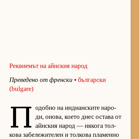
Реквиемът на айнския народ
Пре­ве­дено от френ­ски
•
бъл­гар­ски
(bulgare)
П
о­добно на ин­ди­ан­с­ките на­ро­
ди, оно­ва, ко­ето днес ос­тава от
айн­с­кия на­род — ня­кога тол­
кова за­бе­ле­жи­те­лен и тол­кова пла­менно