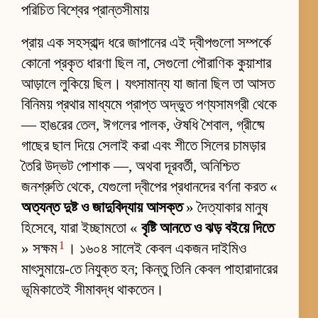
পরিচিত বিশ্বের প্রান্তসীমায়
প্রায় এক সহস্রাব্দ ধরে জাপানের এই দ্বীপগুলো সম্পর্কে
কোনো প্রকৃত ধারণা ছিল না, সেগুলো পৌরাণিক কুয়াশার
আড়ালে লুকিয়ে ছিল। যৎসামান্য যা জানা ছিল তা আসত
বিনিময় প্রথার মাধ্যমে প্রাপ্ত অদ্ভুত পণ্যসামগ্রী থেকে
— হাঙরের তেল, ঈগলের পালক, ঔষধি শৈবাল, গ্রীষ্মে
গাছের ছাল দিয়ে সেলাই করা এবং শীতে সিলের চামড়ার
তৈরি উদ্ভট পোশাক —, অথবা দূরবর্তী, অনিশ্চিত
জনশ্রুতি থেকে, যেগুলো দ্বীপের প্রধানদের বর্ণনা করত «
অত্যন্ত দুষ্ট ও জাদুবিদ্যায় আসক্ত
» দৈত্যাকার মানুষ
হিসেবে, যারা ইচ্ছামতো «
বৃষ্টি আনতে ও ঝড় বইয়ে দিতে
1
» সক্ষম
। ১৬০৪ সালেই কেবল একজন দাইমিও
মাৎসুমায়ে-তে নিযুক্ত হন; কিন্তু তিনি কেবল পাহারাদারের
ভূমিকাতেই সীমাবদ্ধ থাকতেন।