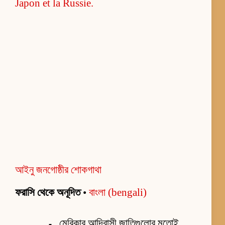
আইনু জনগোষ্ঠীর শোকগাথা
ফরাসি থেকে অনূদিত
•
বাংলা (bengali)
মেরিকার আদিবাসী জাতিগুলোর মতোই,