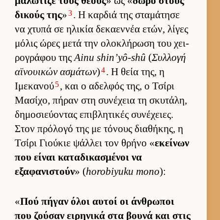
μαλώτιζε τους θεούς
» ως «
δώρο στους
3
δικούς της
»
. Η καρ­διά της σταμάτησε
να χτυπά σε ηλικία δεκαεν­νέα ετών, λίγες
μόλις ώρες μετά την ολοκλήρωση του χει­
ρογράφου της
Ainu shin’yô-shû
(
Συλ­λογή
4
αϊνουι­κών ασμάτων
)
. Η θεία της, η
5
Ιμεκανού
, και ο αδελ­φός της, ο Τσίρι
Μασίχο, πήραν στη συνέχεια τη σκυτάλη,
δημοσιεύ­οντας επιβλητικές συνέχειες.
Στον πρόλογό της με τόνους δια­θήκης, η
Τσίρι Γιού­κιε ψάλ­λει τον θρήνο «
εκεί­νων
που εί­ναι καταδικασμένοι να
εξαφανιστούν
» (
horobiyuku mono
):
«
Πού πήγαν όλοι αυ­τοί οι άν­θρωποι
που ζού­σαν ει­ρηνικά στα βουνά και στις