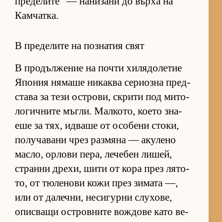
пре­де­ли­те“ — на­ни­зани до върха на
Кам­чат­ка.
В пределите на познатия свят
В про­дъл­же­ние на почти хи­ля­до­ле­тие
Япо­ния ня­маше ни­каква се­ри­озна пред­
с­тава за тези ос­т­ро­ви, скрити под ми­то­
ло­гич­ните мъг­ли. Мал­ко­то, ко­ето зна­
еше за тях, ид­ваше от осо­бени сто­ки,
по­лу­ча­вани чрез раз­мяна — аку­лено
мас­ло, ор­лови пе­ра, ле­че­бен ли­шей,
странни дре­хи, шити от кора през ля­то­
то, от тю­ле­нови кожи през зи­мата —,
или от да­леч­ни, не­си­гурни слу­хо­ве,
опис­ващи ос­т­ров­ните вож­дове като ве­