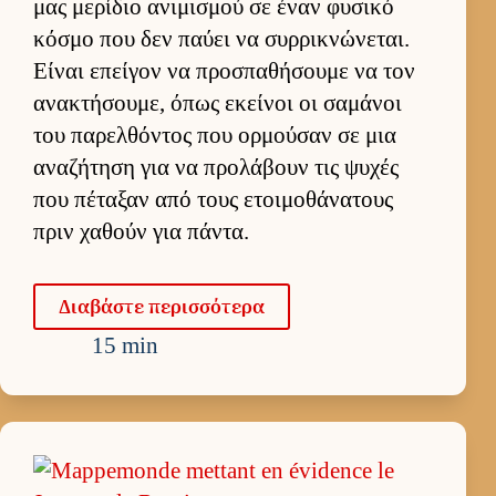
μας μερίδιο ανιμισμού σε έναν φυσικό
κόσμο που δεν παύει να συρ­ρικνώνεται.
Εί­ναι επεί­γον να προσπαθήσουμε να τον
ανακτήσου­με, όπως εκεί­νοι οι σαμάνοι
του παρελ­θόντος που ορ­μού­σαν σε μια
αναζήτηση για να προλάβουν τις ψυχές
που πέταξαν από τους ετοι­μοθάνατους
πριν χαθούν για πάντα.
Δια­βάστε περισ­σότερα
15 min