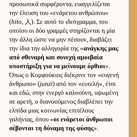
προσωπικά συμ­φέροντα, ευαγ­γελίζεται
την έλευση του «ενάρετου αν­θρώπου»
(
hito
, 人). Σε αυτό το ιδεόγραμ­μα, του
οποίου οι δύο γραμ­μές στηρίζονται η μία
την άλλη ώστε να μην πέσουν, δια­βάζει
την ίδια την αλ­ληγορία της «
ανάγκης μας
από σθεναρή και συνεχή αμοι­βαία
υποστήριξη για να μεί­νουμε όρ­θιοι
».
Όπως ο Κομ­φού­κιος διέκρινε τον «ευ­γενή
άν­θρωπο» (
junzi
) από τον «ευ­τελή», έτσι
και εδώ, στην ενεργό καλοσύνη, υψωμένη
σε αρετή, ο δια­νοού­μενος δια­βλέπει την
ελ­πίδα μιας κοι­νωνίας επιτέλους
γαλήνιας, όπου «
οι ενάρετοι άν­θρωποι
σέβονται τη δύναμη της φύσης
».