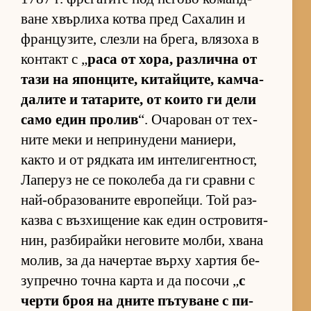
ване хвър­лиха котва пред Са­ха­лин и
фран­цу­зи­те, слезли на бре­га, вля­зоха в
кон­такт с „
раса от хо­ра, раз­лична от
тази на япон­ци­те, ки­тай­ци­те, кам­ча­
да­лите и та­та­ри­те, от ко­ито ги дели
само един про­лив
“. Оча­ро­ван от тех­
ните меки и неп­ри­ну­дени ма­ни­е­ри,
както и от ряд­ката им ин­те­ли­ген­т­ност,
Ла­пе­руз не се по­ко­леба да ги сравни с
най-об­ра­зо­ва­ните ев­ро­пей­ци. Той раз­
казва с въз­хи­ще­ние как един ос­т­ро­ви­тя­
нин, раз­би­райки не­го­вите мол­би, хвана
мо­лив, за да на­чер­тае върху хар­тия бе­
зуп­речно точна карта и да по­сочи „
с
черти броя на дните пъ­ту­ване с пи­