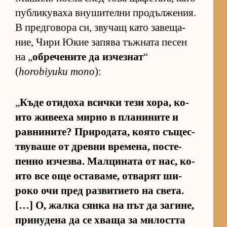
пуб­ли­ку­ваха вну­ши­телни про­дъл­же­ния.
В пред­го­вора си, зву­чащ като за­ве­ща­
ние, Чири Юкие за­пява тъж­ната пе­сен
на „
об­ре­че­ните да из­чез­нат
“
(
horobiyuku mono
):
„
Къде оти­доха всички тези хо­ра, ко­
ито жи­ве­еха мирно в пла­ни­ните и
рав­ни­ни­те? При­ро­да­та, ко­ято съ­щес­
т­ву­ваше от древни вре­ме­на, пос­те­
пенно из­чез­ва. Мал­ци­ната от нас, ко­
ито все още ос­та­ва­ме, от­ва­рят ши­
роко очи пред раз­ви­ти­ето на све­та.
[…] О, жалка сянка на път да за­ги­не,
при­ну­дена да се хваща за ми­лостта