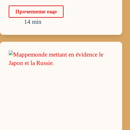
Про­че­тете още
14 min