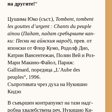
на дру­ги­те!
“
Цу­шима Юко (съст­.),
Tombent, tombent
les gouttes d’argent : Chants du peuple
aïnou
(
Па­дат, па­дат сре­бър­ните кап­
ки: Песни на айн­с­кия на­род
), прев. от
япон­ски от Флор Ку­мо, Ро­долф Дио,
Кат­рин Ван­сен­те­жан, По­лин Вей и Роз-
Мари Ма­ки­но-Фа­йол, Па­риж:
Gallimard, по­ре­дица „L’Aube des
peuples“, 1996.
Съпротивата чрез духа на Нукишио
Кидзо
В съ­вър­шен кон­т­ра­пункт на тази над­г­
робна хва­леб­с­т­вена реч, Ну­ки­шио Ки­