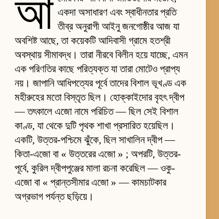
আ
একদা অসাধারণ এবং স্বাধীনতার প্রতি
তীব্র অনুরাগী আইনু জনগোষ্ঠীর আজ যা
অবশিষ্ট আছে, তা কয়েকটি আদিবাসী গ্রামে হতশ্রী
অবস্থায় সীমাবদ্ধ। তারা নীরবে বিলীন হয়ে যাচ্ছে, এমন
এক পরিণতির কাছে পরিত্যক্ত যা তারা মোটেও প্রাপ্য
নয়। জাপানি আধিপত্যের পূর্বে তাদের বিশাল ভূখণ্ড এক
মহীরুহের মতো বিস্তৃত ছিল। হোক্কাইদোর বৃহৎ দ্বীপ
— তৎকালে এজো নামে পরিচিত — ছিল সেই বিশাল
কাণ্ড, যা থেকে দুটি পৃথক শাখা প্রসারিত হয়েছিল।
একটি, উত্তর-পশ্চিমে ঝুঁকে, ছিল সাখালিন দ্বীপ —
কিতা-এজো বা « উত্তরের এজো » ; অপরটি, উত্তর-
পূর্বে, কুরিল দ্বীপপুঞ্জের মালা রচনা করেছিল — ওকু-
এজো বা « প্রান্তসীমার এজো » — কামচাটকার
অগ্রভাগ পর্যন্ত ছড়িয়ে।