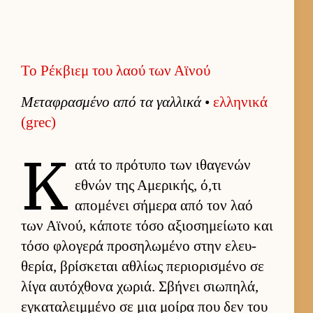
Το Ρέκβιεμ του λαού των Αϊνού
Μεταφρασμένο από τα γαλ­λικά
•
ελ­ληνικά
(grec)
Κ
ατά το πρότυπο των ιθαγενών
εθνών της Αμερικής, ό,τι
απομένει σήμερα από τον λαό
των Αϊνού, κάποτε τόσο αξιο­σημεί­ωτο και
τόσο φλογερά προσηλωμένο στην ελευ­
θερία, βρίσκεται αθλίως περιο­ρισμένο σε
λίγα αυ­τόχθονα χωριά. Σβήνει σιω­πηλά,
εγκαταλειμ­μένο σε μια μοίρα που δεν του