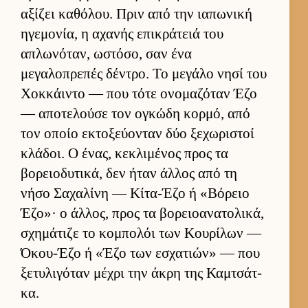
αξίζει καθόλου. Πριν από την ια­πωνική
ηγεμονία, η αχανής επικράτειά του
απλωνόταν, ωστόσο, σαν ένα
μεγαλοπρεπές δέντρο. Το μεγάλο νησί του
Χοκ­κάι­ντο — που τότε ονομαζόταν Έζο
— αποτελούσε τον ογκώδη κορ­μό, από
τον οποίο εκτοξεύ­ονταν δύο ξεχωριστοί
κλάδοι. Ο ένας, κεκλιμένος προς τα
βορειο­δυτικά, δεν ήταν άλ­λος από τη
νήσο Σαχαλίνη — Κίτα-Έζο ή «Βόρειο
Έζο»· ο άλ­λος, προς τα βορειο­ανατολικά,
σχημάτιζε το κομπολόι των Κου­ρίλων —
Όκου-Έζο ή «Έζο των εσχατιών» — που
ξετυλιγόταν μέχρι την άκρη της Καμ­τσάτ­
κα.