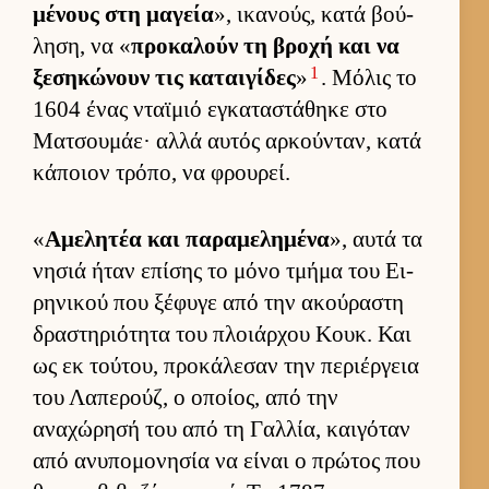
μένους στη μαγεία
», ικανούς, κατά βού­
ληση, να «
προκαλούν τη βροχή και να
1
ξεσηκώνουν τις καται­γίδες
»
. Μόλις το
1604 ένας νταϊμιό εγκαταστάθηκε στο
Ματσου­μάε· αλλά αυ­τός αρ­κού­νταν, κατά
κάποιον τρόπο, να φρου­ρεί.
«
Αμελητέα και παραμελημένα
», αυτά τα
νησιά ήταν επίσης το μόνο τμήμα του Ει­
ρηνικού που ξέφυγε από την ακού­ραστη
δραστηριότητα του πλοιάρ­χου Κουκ. Και
ως εκ τού­του, προκάλεσαν την περιέρ­γεια
του Λαπερούζ, ο οποί­ος, από την
αναχώρησή του από τη Γαλ­λία, και­γόταν
από ανυπομονησία να εί­ναι ο πρώτος που