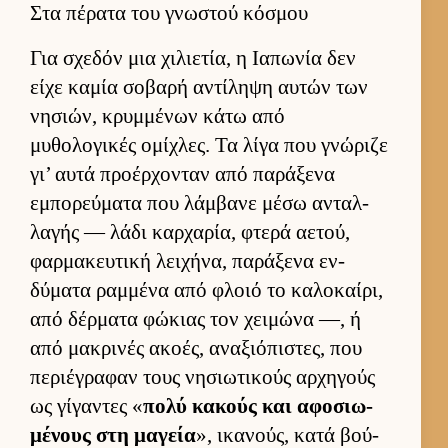
Στα πέρατα του γνωστού κόσμου
Για σχεδόν μια χιλιε­τία, η Ια­πωνία δεν
είχε καμία σοβαρή αντίληψη αυ­τών των
νησιών, κρυμ­μένων κάτω από
μυθολογικές ομίχλες. Τα λίγα που γνώριζε
γι’ αυτά προέρ­χονταν από παράξενα
εμπορεύ­ματα που λάμ­βανε μέσω ανταλ­
λαγής — λάδι καρ­χαρία, φτερά αετού,
φαρ­μακευ­τική λει­χήνα, παράξενα εν­
δύματα ραμ­μένα από φλοιό το καλοκαί­ρι,
από δέρ­ματα φώκιας τον χει­μώνα —, ή
από μακρινές ακοές, αναξιόπιστες, που
περιέγραφαν τους νησιω­τικούς αρ­χηγούς
ως γίγαντες «
πολύ κακούς και αφοσιω­
μένους στη μαγεία
», ικανούς, κατά βού­