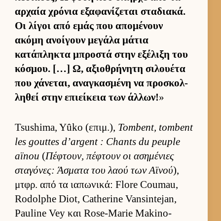
αρ­χαία χρόνια εξαφανίζεται σταδια­κά.
Οι λίγοι από εμάς που απομένουν
ακόμη ανοί­γουν μεγάλα μάτια
κατάπληκτα μπροστά στην εξέλιξη του
κόσμου. […] Ω, αξιο­θρήνητη σιλου­έτα
που χάνεται, αναγκασμένη να προσκολ­
ληθεί στην επιεί­κεια των άλ­λων!
»
Tsushima, Yûko (επιμ.),
Tombent, tombent
les gouttes d’argent : Chants du peuple
aïnou
(
Πέφτουν, πέφτουν οι ασημένιες
σταγόνες: Άσματα του λαού των Αϊνού
),
μτ­φρ. από τα ια­πωνικά: Flore Coumau,
Rodolphe Diot, Catherine Vansintejan,
Pauline Vey και Rose-Marie Makino-