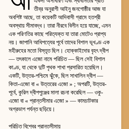
আ
একদা অসাধারণ এবং স্বাধীনতার প্রতি
তীব্র অনুরাগী আইনু জনগোষ্ঠীর আজ যা
অবশিষ্ট আছে, তা কয়েকটি আদিবাসী গ্রামে হতশ্রী
অবস্থায় সীমাবদ্ধ। তারা নীরবে বিলীন হয়ে যাচ্ছে, এমন
এক পরিণতির কাছে পরিত্যক্ত যা তারা মোটেও প্রাপ্য
নয়। জাপানি আধিপত্যের পূর্বে তাদের বিশাল ভূখণ্ড এক
মহীরুহের মতো বিস্তৃত ছিল। হোক্কাইদোর বৃহৎ দ্বীপ
— তৎকালে এজো নামে পরিচিত — ছিল সেই বিশাল
কাণ্ড, যা থেকে দুটি পৃথক শাখা প্রসারিত হয়েছিল।
একটি, উত্তর-পশ্চিমে ঝুঁকে, ছিল সাখালিন দ্বীপ —
কিতা-এজো বা « উত্তরের এজো » ; অপরটি, উত্তর-
পূর্বে, কুরিল দ্বীপপুঞ্জের মালা রচনা করেছিল — ওকু-
এজো বা « প্রান্তসীমার এজো » — কামচাটকার
অগ্রভাগ পর্যন্ত ছড়িয়ে।
পরিচিত বিশ্বের প্রান্তসীমায়