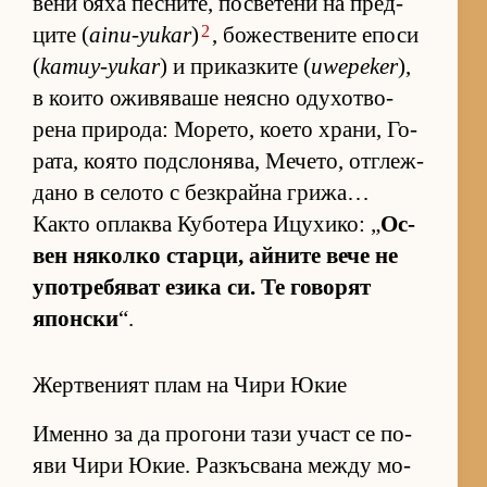
вени бяха пес­ни­те, пос­ве­тени на пред­
2
ците (
ainu-yukar
)
, бо­жес­т­ве­ните епоси
(
kamuy-yukar
) и при­каз­ките (
uwepeker
),
в ко­ито ожи­вя­ваше не­ясно оду­хот­во­
рена при­ро­да: Мо­ре­то, ко­ето хра­ни, Го­
ра­та, ко­ято под­с­ло­ня­ва, Ме­че­то, от­г­леж­
дано в се­лото с без­к­райна гри­жа…
Както оп­лаква Ку­бо­тера Ицу­хи­ко: „
Ос­
вен ня­колко стар­ци, ай­ните вече не
упот­ре­бя­ват езика си. Те го­во­рят
япон­ски
“.
Жертвеният плам на Чири Юкие
Именно за да про­гони тази участ се по­
яви Чири Юкие. Раз­къс­вана между мо­