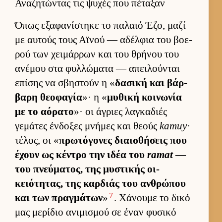
Αναζητώντας τις ψυχές που πέταξαν
Όπως εξαφανίστηκε το παλαιό Έζο, μαζί
με αυ­τούς τους Αϊνού — αδέλ­φια του βοε­
ρού των χει­μάρ­ρων και του θρήνου του
ανέμου στα φυλ­λώματα — απει­λού­νται
επίσης να σβηστούν η «
δασική και βάρ­
βαρη θεοφαγία
»· η «
μυθική κοι­νωνία
με το αόρατο
»· οι άγριες λαγκαδιές
γεμάτες έν­δοξες μνήμες και θεούς
kamuy
·
τέλος, οι «
πρωτόγονες διαι­σθήσεις που
έχουν ως κέντρο την ιδέα του
ramat
—
του πνεύ­ματος, της μυστικής οι­
κειότητας, της καρ­διάς του αν­θρώπου
7
και των πραγ­μάτων
»
. Χάνουμε το δικό
μας μερίδιο ανιμισμού σε έναν φυσικό