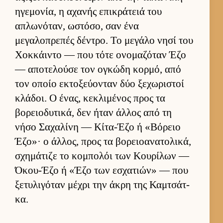
ηγεμονία, η αχανής επικράτειά του
απλωνόταν, ωστόσο, σαν ένα
μεγαλοπρεπές δέντρο. Το μεγάλο νησί του
Χοκ­κάι­ντο — που τότε ονομαζόταν Έζο
— αποτελούσε τον ογκώδη κορ­μό, από
τον οποίο εκτοξεύ­ονταν δύο ξεχωριστοί
κλάδοι. Ο ένας, κεκλιμένος προς τα
βορειο­δυτικά, δεν ήταν άλ­λος από τη
νήσο Σαχαλίνη — Κίτα-Έζο ή «Βόρειο
Έζο»· ο άλ­λος, προς τα βορειο­ανατολικά,
σχημάτιζε το κομπολόι των Κου­ρίλων —
Όκου-Έζο ή «Έζο των εσχατιών» — που
ξετυλιγόταν μέχρι την άκρη της Καμ­τσάτ­
κα.