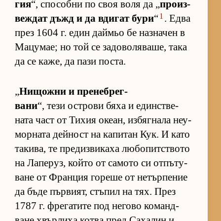
гия
“, спо­собни по своя воля да „
про­из­
1
веж­дат дъжд и да вди­гат бури
“
. Едва
през 1604 г. един дай­мьо бе наз­на­чен в
Ма­цу­мае; но той се за­до­во­ля­ва­ше, така
да се ка­же, да пази пос­та.
„
Ни­щожни и пре­неб­рег­
вани
“, тези ос­т­рови бяха и един­с­т­ве­
ната част от Ти­хия оке­ан, из­бяг­нала не­у­
мор­ната дей­ност на ка­пи­тан Кук. И като
та­ки­ва, те пре­диз­ви­каха лю­бо­пит­с­твото
на Ла­пе­руз, който от са­мото си от­пъ­ту­
ване от Фран­ция го­реше от не­тър­пе­ние
да бъде пър­ви­ят, стъ­пил на тях. През
1787 г. фре­га­тите под не­гово ко­ман­д­
ване хвър­лиха котва пред Са­ха­лин и