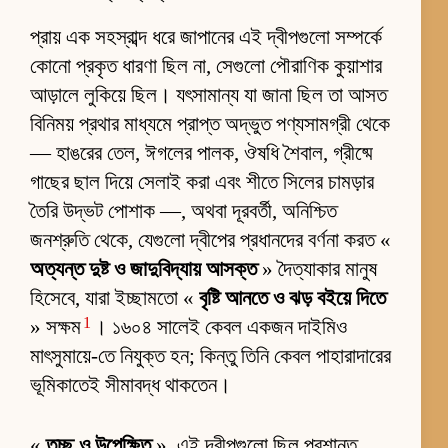
প্রায় এক সহস্রাব্দ ধরে জাপানের এই দ্বীপগুলো সম্পর্কে
কোনো প্রকৃত ধারণা ছিল না, সেগুলো পৌরাণিক কুয়াশার
আড়ালে লুকিয়ে ছিল। যৎসামান্য যা জানা ছিল তা আসত
বিনিময় প্রথার মাধ্যমে প্রাপ্ত অদ্ভুত পণ্যসামগ্রী থেকে
— হাঙরের তেল, ঈগলের পালক, ঔষধি শৈবাল, গ্রীষ্মে
গাছের ছাল দিয়ে সেলাই করা এবং শীতে সিলের চামড়ার
তৈরি উদ্ভট পোশাক —, অথবা দূরবর্তী, অনিশ্চিত
জনশ্রুতি থেকে, যেগুলো দ্বীপের প্রধানদের বর্ণনা করত «
অত্যন্ত দুষ্ট ও জাদুবিদ্যায় আসক্ত
» দৈত্যাকার মানুষ
হিসেবে, যারা ইচ্ছামতো «
বৃষ্টি আনতে ও ঝড় বইয়ে দিতে
1
» সক্ষম
। ১৬০৪ সালেই কেবল একজন দাইমিও
মাৎসুমায়ে-তে নিযুক্ত হন; কিন্তু তিনি কেবল পাহারাদারের
ভূমিকাতেই সীমাবদ্ধ থাকতেন।
«
তুচ্ছ ও উপেক্ষিত
», এই দ্বীপগুলো ছিল প্রশান্ত