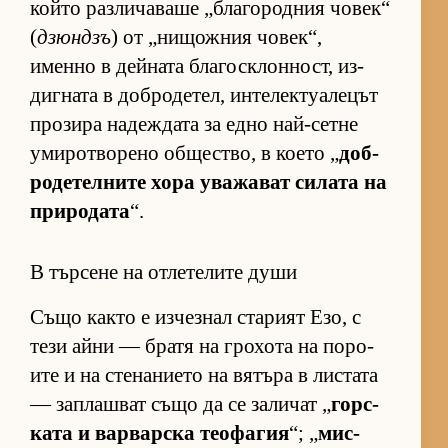
който раз­ли­ча­ваше „бла­го­род­ния чо­век“
(
дзюндзъ
) от „ни­щож­ния чо­век“,
именно в дей­ната бла­гос­к­лон­ност, из­
диг­ната в доб­ро­де­тел, ин­те­лек­ту­а­ле­цът
про­зира на­деж­дата за едно най-сетне
уми­рот­во­рено об­щес­т­во, в ко­ето „
доб­
ро­де­тел­ните хора ува­жа­ват си­лата на
при­ро­дата
“.
В търсене на отлетелите души
Също както е из­чез­нал ста­рият Езо, с
тези айни — братя на гро­хота на по­ро­
ите и на сте­на­ни­ето на вя­търа в лис­тата
— зап­лаш­ват също да се за­ли­чат „
гор­с­
ката и вар­вар­ска те­о­фа­гия
“; „
мис­