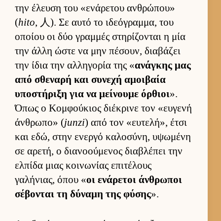
την έλευση του «ενάρετου αν­θρώπου»
(
hito
, 人). Σε αυτό το ιδεόγραμ­μα, του
οποίου οι δύο γραμ­μές στηρίζονται η μία
την άλλη ώστε να μην πέσουν, δια­βάζει
την ίδια την αλ­ληγορία της «
ανάγκης μας
από σθεναρή και συνεχή αμοι­βαία
υποστήριξη για να μεί­νουμε όρ­θιοι
».
Όπως ο Κομ­φού­κιος διέκρινε τον «ευ­γενή
άν­θρωπο» (
junzi
) από τον «ευ­τελή», έτσι
και εδώ, στην ενεργό καλοσύνη, υψωμένη
σε αρετή, ο δια­νοού­μενος δια­βλέπει την
ελ­πίδα μιας κοι­νωνίας επιτέλους
γαλήνιας, όπου «
οι ενάρετοι άν­θρωποι
σέβονται τη δύναμη της φύσης
».