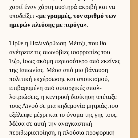
χαρτί έναν χάρτη αυ­στηρά ακριβή και να
υποδεί­ξει «
με γραμ­μές, τον αριθμό των
ημερών πλεύ­σης με πιρόγα
».
Ήρθε η Παλινόρ­θωση Μέιτζι, που θα
ανέτρεπε τις αιω­νόβιες ισορ­ροπίες του
Έζο, ίσως ακόμη περισ­σότερο από εκεί­νες
της Ια­πωνίας. Μέσα από μια βάναυση
πολιτική εκ­χέρ­σωσης και αποι­κισμού,
επιβαρυμένη από αυ­ταρ­χικές απαλ­
λοτριώσεις, η κεντρική διοί­κηση υπέταξε
τους Αϊνού σε μια κηδεμονία μητριάς που
εξάλειφε μέχρι και το όνομα της γης τους.
Μέσα σε αυτή την αναγκαστική
περιθωριο­ποί­ηση, η πλού­σια προφορική