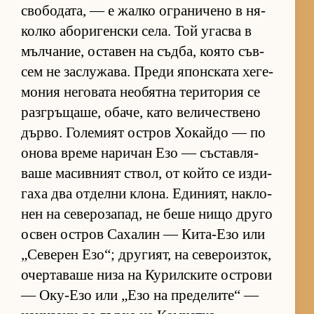
сво­бо­да­та, — е жалко ог­ра­ни­чено в ня­
колко або­ри­ген­ски се­ла. Той угасва в
мъл­ча­ние, ос­та­вен на съд­ба, ко­ято съв­
сем не зас­лу­жа­ва. Преди япон­с­ката хе­ге­
мо­ния не­го­вата не­о­бятна те­ри­то­рия се
раз­г­ръ­ща­ше, оба­че, като ве­ли­чес­т­вено
дър­во. Го­ле­мият ос­т­ров Хо­кайдо — по
онова време на­ри­чан Езо — със­тав­ля­
ваше ма­сив­ният ствол, от който се из­ди­
гаха два от­делни кло­на. Еди­ни­ят, нак­ло­
нен на се­ве­ро­за­пад, не беше нищо друго
ос­вен ос­т­ров Са­ха­лин — Ки­та-Езо или
„Се­ве­рен Езо“; дру­ги­ят, на се­ве­ро­из­ток,
очер­та­ваше низа на Ку­рил­с­ките ос­т­рови
— Оку-Езо или „Езо на пре­де­ли­те“ —