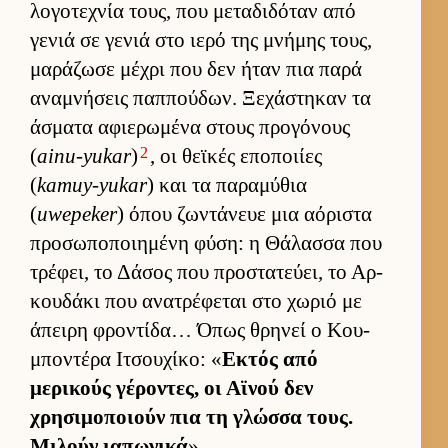
λογοτεχνία τους, που μεταδιδόταν από
γενιά σε γενιά στο ιερό της μνήμης τους,
μαράζωσε μέχρι που δεν ήταν πια παρά
αναμνήσεις παπ­πού­δων. Ξεχάστηκαν τα
άσματα αφιε­ρωμένα στους προγόνους
2
(
ainu-yukar
)
, οι θεϊκές εποποι­ίες
(
kamuy-yukar
) και τα παραμύθια
(
uwepeker
) όπου ζωντάνευε μια αόριστα
προσωποποι­ημένη φύση: η Θάλασσα που
τρέφει, το Δάσος που προστατεύ­ει, το Αρ­
κου­δάκι που ανατρέφεται στο χωριό με
άπειρη φροντίδα… Όπως θρηνεί ο Κου­
μποντέρα Ιτσου­χίκο: «
Εκτός από
μερικούς γέροντες, οι Αϊνού δεν
χρησιμοποιούν πια τη γλώσσα τους.
Μιλούν ια­πωνικά
».