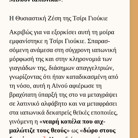
Η Θυσιαστική Ζέση της Τσίρι Γιούκιε
Ακριβώς για να εξορ­κίσει αυτή τη μοίρα
εμ­φανίστηκε η Τσίρι Γιού­κιε. Σπαρασ­
σόμενη ανάμεσα στη σύγ­χρονη ια­πωνική
μόρ­φωσή της και στην κληρονομιά των
για­γιάδων της, διάσημων απαγ­γελ­τριών,
γνωρίζοντας ότι ήταν καταδικασμένη από
τη νόσο, αυτή η Αϊνού αφιέρωσε τη
βραχύτατη ύπαρξή της στο να μεταγράψει
σε λατινικό αλ­φάβητο και να μεταφράσει
στα ια­πωνικά δεκατρείς θεϊκές εποποι­ίες,
γινόμενη η «
νεαρή κοπέλα που αιχ­
μαλώτιζε τους θεούς
» ως «
δώρο στους