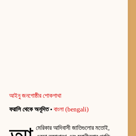
আইনু জনগোষ্ঠীর শোকগাথা
ফরাসি থেকে অনূদিত
•
বাংলা (bengali)
মেরিকার আদিবাসী জাতিগুলোর মতোই,