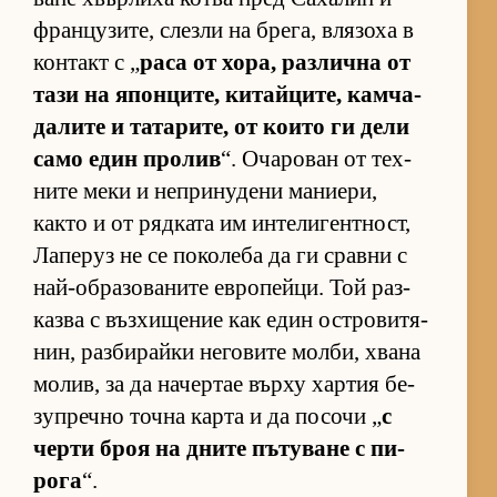
фран­цу­зи­те, слезли на бре­га, вля­зоха в
кон­такт с „
раса от хо­ра, раз­лична от
тази на япон­ци­те, ки­тай­ци­те, кам­ча­
да­лите и та­та­ри­те, от ко­ито ги дели
само един про­лив
“. Оча­ро­ван от тех­
ните меки и неп­ри­ну­дени ма­ни­е­ри,
както и от ряд­ката им ин­те­ли­ген­т­ност,
Ла­пе­руз не се по­ко­леба да ги сравни с
най-об­ра­зо­ва­ните ев­ро­пей­ци. Той раз­
казва с въз­хи­ще­ние как един ос­т­ро­ви­тя­
нин, раз­би­райки не­го­вите мол­би, хвана
мо­лив, за да на­чер­тае върху хар­тия бе­
зуп­речно точна карта и да по­сочи „
с
черти броя на дните пъ­ту­ване с пи­
рога
“.