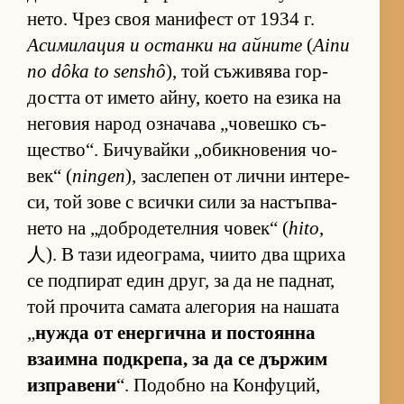
не­то. Чрез своя ма­ни­фест от 1934 г.
Аси­ми­ла­ция и ос­танки на ай­ните
(
Ainu
no dôka to senshô
), той съ­жи­вява гор­
достта от името ай­ну, ко­ето на езика на
не­го­вия на­род оз­на­чава „чо­вешко съ­
щес­т­во“. Би­чу­вайки „о­бик­но­ве­ния чо­
век“ (
ningen
), зас­ле­пен от лични ин­те­ре­
си, той зове с всички сили за нас­тъп­ва­
нето на „доб­ро­де­тел­ния чо­век“ (
hito
,
人). В тази иде­ог­ра­ма, чи­ито два щриха
се под­пи­рат един друг, за да не пад­нат,
той про­чита са­мата але­го­рия на на­шата
„
нужда от енер­гична и пос­то­янна
вза­имна под­к­ре­па, за да се дър­жим
из­п­ра­вени
“. По­добно на Кон­фу­ций,