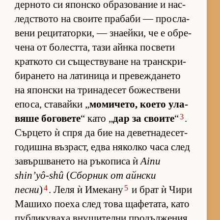
дер­ното си япон­ско об­ра­зо­ва­ние и нас­
лед­с­твото на сво­ите пра­баби — прос­ла­
вени ре­ци­та­тор­ки, — зна­ей­ки, че е об­ре­
чена от бо­лест­та, тази айнка пос­вети
крат­кото си съ­щес­т­ву­ване на тран­с­к­ри­
би­ра­нето на ла­ти­ница и пре­веж­да­нето
на япон­ски на три­на­де­сет бо­жес­т­вени
епо­са, ста­вайки „
мо­ми­че­то, ко­ето ула­
3
вяше бо­го­вете
“ като „
дар за сво­ите
“
.
Сър­цето ѝ спря да бие на де­вет­на­де­сет­
го­дишна въз­раст, едва ня­колко часа след
за­вър­ш­ва­нето на ръ­ко­писа ѝ
Ainu
shin’yô-shû
(
Сбор­ник от айн­ски
4
5
песни
)
. Леля ѝ Име­кану
и брат ѝ Чири
Ма­шихо по­еха след това ща­фе­та­та, като
пуб­ли­ку­ваха вну­ши­телни про­дъл­же­ния.