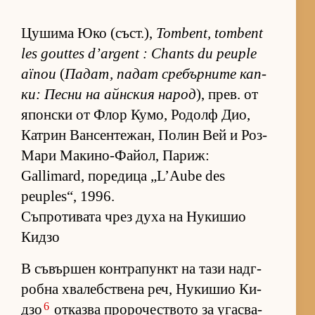
Цу­шима Юко (съст­.),
Tombent, tombent
les gouttes d’argent : Chants du peuple
aïnou
(
Па­дат, па­дат сре­бър­ните кап­
ки: Песни на айн­с­кия на­род
), прев. от
япон­ски от Флор Ку­мо, Ро­долф Дио,
Кат­рин Ван­сен­те­жан, По­лин Вей и Роз-
Мари Ма­ки­но-Фа­йол, Па­риж:
Gallimard, по­ре­дица „L’Aube des
peuples“, 1996.
Съпротивата чрез духа на Нукишио
Кидзо
В съ­вър­шен кон­т­ра­пункт на тази над­г­
робна хва­леб­с­т­вена реч, Ну­ки­шио Ки­
6
дзо
от­казва про­ро­чес­т­вото за угас­ва­