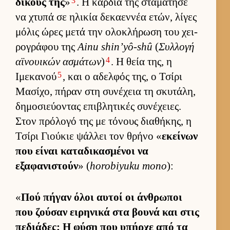
3
δικούς της
»
. Η καρ­διά της σταμάτησε
να χτυπά σε ηλικία δεκαεν­νέα ετών, λίγες
μόλις ώρες μετά την ολοκλήρωση του χει­
ρογράφου της
Ainu shin’yô-shû
(
Συλ­λογή
4
αϊνουι­κών ασμάτων
)
. Η θεία της, η
5
Ιμεκανού
, και ο αδελ­φός της, ο Τσίρι
Μασίχο, πήραν στη συνέχεια τη σκυτάλη,
δημοσιεύ­οντας επιβλητικές συνέχειες.
Στον πρόλογό της με τόνους δια­θήκης, η
Τσίρι Γιού­κιε ψάλ­λει τον θρήνο «
εκεί­νων
που εί­ναι καταδικασμένοι να
εξαφανιστούν
» (
horobiyuku mono
):
«
Πού πήγαν όλοι αυ­τοί οι άν­θρωποι
που ζού­σαν ει­ρηνικά στα βουνά και στις
πεδιάδες; Η φύση που υπήρχε από τα