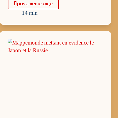
Про­че­тете още
14 min