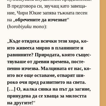
В пред­го­вора си, зву­чащ като за­ве­ща­
ние, Чири Юкие за­пява тъж­ната пе­сен
на „
об­ре­че­ните да из­чез­нат
“
(
horobiyuku mono
):
„
Къде оти­доха всички тези хо­ра, ко­
ито жи­ве­еха мирно в пла­ни­ните и
рав­ни­ни­те? При­ро­да­та, ко­ято съ­щес­
т­ву­ваше от древни вре­ме­на, пос­те­
пенно из­чез­ва. Мал­ци­ната от нас, ко­
ито все още ос­та­ва­ме, от­ва­рят ши­
роко очи пред раз­ви­ти­ето на све­та.
[…] О, жалка сянка на път да за­ги­не,
при­ну­дена да се хваща за ми­лостта
на дру­ги­те!
“