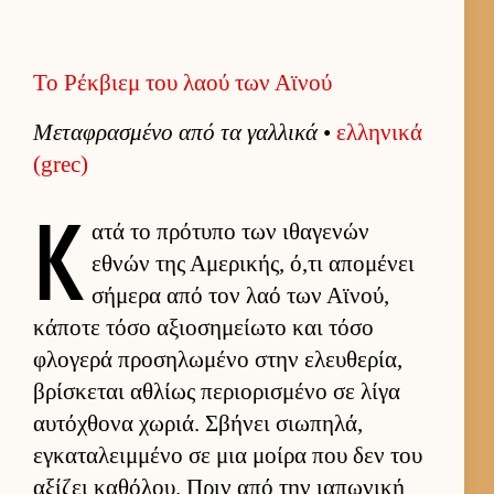
Το Ρέκβιεμ του λαού των Αϊνού
Μεταφρασμένο από τα γαλ­λικά
•
ελ­ληνικά
(grec)
Κ
ατά το πρότυπο των ιθαγενών
εθνών της Αμερικής, ό,τι απομένει
σήμερα από τον λαό των Αϊνού,
κάποτε τόσο αξιο­σημεί­ωτο και τόσο
φλογερά προσηλωμένο στην ελευ­θερία,
βρίσκεται αθλίως περιο­ρισμένο σε λίγα
αυ­τόχθονα χωριά. Σβήνει σιω­πηλά,
εγκαταλειμ­μένο σε μια μοίρα που δεν του
αξίζει καθόλου. Πριν από την ια­πωνική