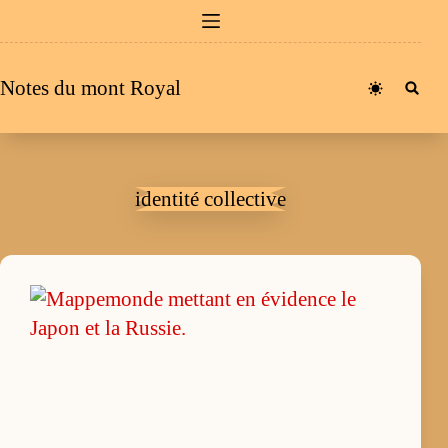
Passer
au
contenu
Notes du mont Royal
identité collective