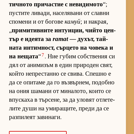
тич­ното при­час­тие с не­ви­ди­мото
“;
пус­тите ли­ва­ди, на­се­ля­вани от славни
спо­мени и от бо­гове
камуй
; и нак­рая,
„
при­ми­тив­ните ин­ту­и­ции, чийто цен­
тър е иде­ята за
ramat
— ду­хът, тай­
ната ин­тим­ност, сър­цето на чо­века и
7
на не­щата
“
. Ние гу­бим соб­с­т­ве­ния си
дял от ани­ми­зъм в един при­ро­ден свят,
който неп­рес­танно се сви­ва. Спешно е
да се опи­таме да го въз­вър­нем, по­добно
на ония ша­мани от ми­на­ло­то, ко­ито се
впус­каха в тър­се­не, за да уло­вят от­ле­те­
лите души на уми­ра­щи­те, преди да се
раз­пи­леят за­ви­на­ги.