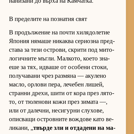
на­ни­зани до върха на Кам­чат­ка.
В пределите на познатия свят
В про­дъл­же­ние на почти хи­ля­до­ле­тие
Япо­ния ня­маше ни­каква се­ри­озна пред­
с­тава за тези ос­т­ро­ви, скрити под ми­то­
ло­гич­ните мъг­ли. Мал­ко­то, ко­ето зна­
еше за тях, ид­ваше от осо­бени сто­ки,
по­лу­ча­вани чрез раз­мяна — аку­лено
мас­ло, ор­лови пе­ра, ле­че­бен ли­шей,
странни дре­хи, шити от кора през ля­то­
то, от тю­ле­нови кожи през зи­мата —,
или от да­леч­ни, не­си­гурни слу­хо­ве,
опис­ващи ос­т­ров­ните вож­дове като ве­
ли­ка­ни, „
твърде зли и от­да­дени на ма­