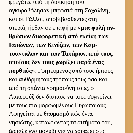
φρεγάτες υπό τη διοί­κησή του
αγκυροβόλησαν μπροστά στη Σαχαλίνη,
και οι Γάλ­λοι, αποβιβασθέντες στη
στεριά, ήρ­θαν σε επαφή με «
μια φυλή αν­
θρώπων δια­φορετική από εκείνη των
Ια­πώνων, των Κινέζων, των Καμ­
τσαντάλων και των Τατάρων, από τους
οποί­ους δεν τους χωρίζει παρά ένας
πορ­θμός
». Γοη­τευ­μένος από τους ήπιους
και αυ­θόρ­μητους τρόπους τους όσο και
από τη σπάνια νοη­μοσύνη τους, ο
Λαπερούζ δεν δίστασε να τους συγκρίνει
με τους πιο μορ­φωμένους Ευ­ρωπαί­ους.
Αφηγεί­ται με θαυ­μασμό πώς ένας
νησιώτης, κατανοώντας τα αι­τήματά του,
άρ­παξε ένα μολύβι για να χαράξει στο