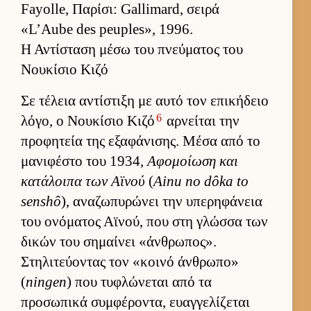
Fayolle, Παρίσι: Gallimard, σειρά
«L’Aube des peuples», 1996.
Η Αντίσταση μέσω του πνεύματος του
Νουκίσιο Κιζό
Σε τέλεια αντίστιξη με αυτό τον επικήδειο
6
λόγο, ο Νου­κίσιο Κιζό
αρ­νεί­ται την
προφητεία της εξαφάνισης. Μέσα από το
μανιφέστο του 1934,
Αφομοί­ωση και
κατάλοιπα των Αϊνού
(
Ainu no dôka to
senshô
), αναζωπυρώνει την υπερηφάνεια
του ονόματος Αϊνού, που στη γλώσσα των
δικών του σημαί­νει «άν­θρωπος».
Στηλιτεύ­οντας τον «κοινό άν­θρωπο»
(
ningen
) που τυφλώνεται από τα
προσωπικά συμ­φέροντα, ευαγ­γελίζεται