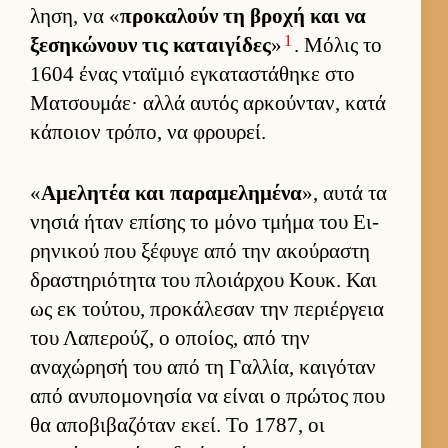
ληση, να «
προκαλούν τη βροχή και να
1
ξεσηκώνουν τις καται­γίδες
»
. Μόλις το
1604 ένας νταϊμιό εγκαταστάθηκε στο
Ματσου­μάε· αλλά αυ­τός αρ­κού­νταν, κατά
κάποιον τρόπο, να φρου­ρεί.
«
Αμελητέα και παραμελημένα
», αυτά τα
νησιά ήταν επίσης το μόνο τμήμα του Ει­
ρηνικού που ξέφυγε από την ακού­ραστη
δραστηριότητα του πλοιάρ­χου Κουκ. Και
ως εκ τού­του, προκάλεσαν την περιέρ­γεια
του Λαπερούζ, ο οποί­ος, από την
αναχώρησή του από τη Γαλ­λία, και­γόταν
από ανυπομονησία να εί­ναι ο πρώτος που
θα αποβιβαζόταν εκεί. Το 1787, οι