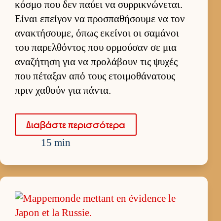
κόσμο που δεν παύει να συρ­ρικνώνεται.
Εί­ναι επεί­γον να προσπαθήσουμε να τον
ανακτήσου­με, όπως εκεί­νοι οι σαμάνοι
του παρελ­θόντος που ορ­μού­σαν σε μια
αναζήτηση για να προλάβουν τις ψυχές
που πέταξαν από τους ετοι­μοθάνατους
πριν χαθούν για πάντα.
Δια­βάστε περισ­σότερα
15 min