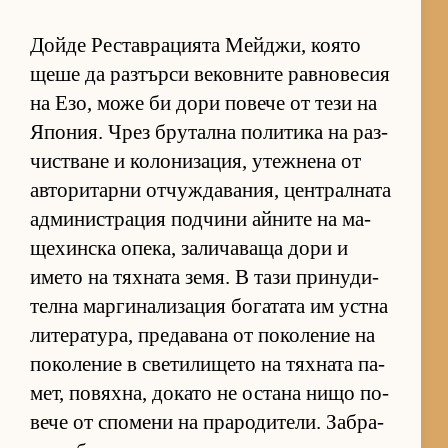
Дойде Рес­тав­ра­ци­ята Мей­джи, ко­ято
щеше да раз­търси ве­ков­ните рав­но­ве­сия
на Езо, може би дори по­вече от тези на
Япо­ния. Чрез бру­тална по­ли­тика на раз­
чис­т­ване и ко­ло­ни­за­ция, утеж­нена от
ав­то­ри­тарни от­чуж­да­ва­ния, цен­т­рал­ната
ад­ми­нис­т­ра­ция под­чини ай­ните на ма­
ще­хин­ска опе­ка, за­ли­ча­ваща дори и
името на тях­ната зе­мя. В тази при­ну­ди­
телна мар­ги­на­ли­за­ция бо­га­тата им ус­тна
ли­те­ра­ту­ра, пре­да­вана от по­ко­ле­ние на
по­ко­ле­ние в све­ти­ли­щето на тях­ната па­
мет, по­вях­на, до­като не ос­тана нищо по­
вече от спо­мени на пра­ро­ди­те­ли. Заб­ра­