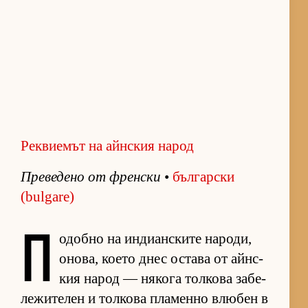
Реквиемът на айнския народ
Пре­ве­дено от френ­ски
•
бъл­гар­ски
(bulgare)
П
о­добно на ин­ди­ан­с­ките на­ро­ди,
оно­ва, ко­ето днес ос­тава от айн­с­
кия на­род — ня­кога тол­кова за­бе­
ле­жи­те­лен и тол­кова пла­менно влю­бен в