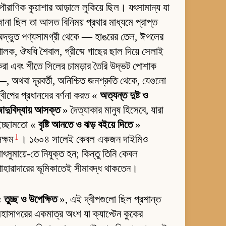
ৌরাণিক কুয়াশার আড়ালে লুকিয়ে ছিল। যৎসামান্য যা
ানা ছিল তা আসত বিনিময় প্রথার মাধ্যমে প্রাপ্ত
দ্ভুত পণ্যসামগ্রী থেকে — হাঙরের তেল, ঈগলের
ালক, ঔষধি শৈবাল, গ্রীষ্মে গাছের ছাল দিয়ে সেলাই
রা এবং শীতে সিলের চামড়ার তৈরি উদ্ভট পোশাক
, অথবা দূরবর্তী, অনিশ্চিত জনশ্রুতি থেকে, যেগুলো
্বীপের প্রধানদের বর্ণনা করত «
অত্যন্ত দুষ্ট ও
াদুবিদ্যায় আসক্ত
» দৈত্যাকার মানুষ হিসেবে, যারা
ইচ্ছামতো «
বৃষ্টি আনতে ও ঝড় বইয়ে দিতে
»
1
ক্ষম
। ১৬০৪ সালেই কেবল একজন দাইমিও
াৎসুমায়ে-তে নিযুক্ত হন; কিন্তু তিনি কেবল
াহারাদারের ভূমিকাতেই সীমাবদ্ধ থাকতেন।
«
তুচ্ছ ও উপেক্ষিত
», এই দ্বীপগুলো ছিল প্রশান্ত
হাসাগরের একমাত্র অংশ যা ক্যাপ্টেন কুকের