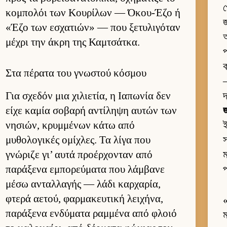
প
κομπολόι των Κου­ρίλων — Όκου-Έζο ή
জ
«Έζο των εσχατιών» — που ξετυλιγόταν
অ
μέχρι την άκρη της Καμ­τσάτ­κα.
প
ক
Στα πέρατα του γνωστού κόσμου
—
Για σχεδόν μια χιλιε­τία, η Ια­πωνία δεν
দ
είχε καμία σοβαρή αντίληψη αυ­τών των
জ
νησιών, κρυμ­μένων κάτω από
μυθολογικές ομίχλες. Τα λίγα που
স
γνώριζε γι’ αυτά προέρ­χονταν από
ম
παράξενα εμπορεύ­ματα που λάμ­βανε
প
μέσω ανταλ­λαγής — λάδι καρ­χαρία,
φτερά αετού, φαρ­μακευ­τική λει­χήνα,
παράξενα εν­δύματα ραμ­μένα από φλοιό
ম