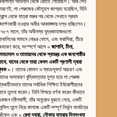
অক্লান্ত অভিযান থেকে রেহাই পেয়েছিল। আর সেই
ারণেই, লা পেরুজের কৌতূহল জাগ্রত হয়েছিল, যিনি
্রান্স থেকে যাত্রা শুরুর পর থেকে সেখানে প্রথম
দার্পণকারী হওয়ার অধীর আকাঙ্ক্ষায় দগ্ধ হচ্ছিলেন।
৭৮৭ সালে, তাঁর অধীনস্থ যুদ্ধজাহাজগুলো
াখালিনের সামনে নোঙর ফেলে, এবং ফরাসিরা, তীরে
অবতরণ করে, সংস্পর্শে আসে «
জাপানি, চীনা,
ামচাদাল ও তাতারদের থেকে স্বতন্ত্র এক জনগোষ্ঠীর
াথে, যাদের থেকে তারা কেবল একটি প্রণালী দ্বারা
পৃথক
»। তাদের কোমল ও স্বতঃস্ফূর্ত আচরণ এবং
াদের অসাধারণ বুদ্ধিমত্তায় মুগ্ধ হয়ে লা পেরুজ
্বিধাহীনভাবে তাদের সর্বাধিক শিক্ষিত ইউরোপীয়দের
াথে তুলনা করেন। তিনি বিস্ময়ে বর্ণনা করেন কীভাবে
কজন দ্বীপবাসী, তাঁর অনুরোধ বুঝতে পেরে, একটি
েন্সিল তুলে নিয়ে কাগজে একটি সম্পূর্ণ নির্ভুল মানচিত্র
আঁকেন এবং «
রেখা দ্বারা, নৌকায় যাত্রার দিনসংখ্যা