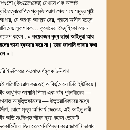
ল্পগুলো (
উওয়েপেকের
) যেখানে এক অস্পষ্ট
্যক্তিত্বারোপিত প্রকৃতি প্রাণ পেত : যে সমুদ্র পুষ্টি
োগায়, যে অরণ্য আশ্রয় দেয়, গ্রামে অসীম যত্নে
লালিত ভালুকশাবক… কুবোদেরা ইৎসুহিকো যেমন
আক্ষেপ করেন : «
কয়েকজন বৃদ্ধ ছাড়া আইনুরা আর
াদের ভাষা ব্যবহার করে না। তারা জাপানি ভাষায় কথা
বলে
»।
িরি ইউকিয়ের আত্মোৎসর্গমূলক উদ্দীপনা
ই পরিণতি রোধ করতেই আবির্ভূত হন চিরি ইউকিয়ে।
াঁর আধুনিক জাপানি শিক্ষা এবং তাঁর পূর্বনারীদের —
িখ্যাত আবৃত্তিকারদের — উত্তরাধিকারের মধ্যে
িদীর্ণ, রোগে মৃত্যু অনিবার্য জেনেও, এই আইনু নারী
াঁর অতি সংক্ষিপ্ত জীবন ব্যয় করেন তেরোটি
েবকাহিনী লাতিন হরফে লিপিবদ্ধ করে জাপানি ভাষায়