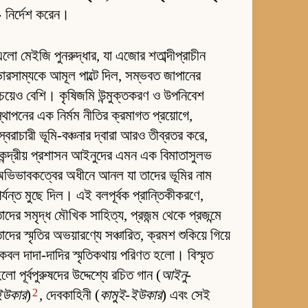
 নির্দেশ করেন।
লো মেইজি পুনরুদ্ধার, যা এজোর শতাব্দীপ্রাচীন
ারসাম্যকে আমূল পাল্টে দিল, সম্ভবত জাপানের
েয়েও বেশি। কৃষিজমি উন্মুক্তকরণ ও উপনিবেশ
্থাপনের এক নির্মম নীতির ক্রমাগত প্রয়োগে,
্বৈরাচারী ভূমি-বঞ্চনার দ্বারা আরও তীব্রতর করে,
েন্দ্রীয় প্রশাসন আইনুদের এমন এক বিমাতাসুলভ
ভিভাবকত্বের অধীনে আনল যা তাদের ভূমির নাম
র্যন্ত মুছে দিল। এই বলপূর্বক প্রান্তিকীকরণে,
াদের সমৃদ্ধ মৌখিক সাহিত্য, প্রজন্ম থেকে প্রজন্মে
াদের স্মৃতির অভয়ারণ্যে সঞ্চারিত, ক্রমশ শুকিয়ে গিয়ে
েবল দাদা-দাদির স্মৃতিকথায় পরিণত হলো। বিস্মৃত
লো পূর্বপুরুষদের উদ্দেশ্যে রচিত গান (
আইনু-
2
ইউকার
)
, দেবকাহিনী (
কামুই-ইউকার
) এবং সেই