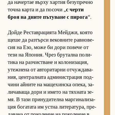
да на­чер­тае върху хар­тия бе­зуп­речно
точна карта и да по­сочи „
с черти
броя на дните пъ­ту­ване с пи­рога
“.
Дойде Рес­тав­ра­ци­ята Мей­джи, ко­ято
щеше да раз­търси ве­ков­ните рав­но­ве­
сия на Езо, може би дори по­вече от
тези на Япо­ния. Чрез бру­тална по­ли­
тика на раз­чис­т­ване и ко­ло­ни­за­ция,
утеж­нена от ав­то­ри­тарни от­чуж­да­ва­
ния, цен­т­рал­ната ад­ми­нис­т­ра­ция под­
чини ай­ните на ма­ще­хин­ска опе­ка, за­
ли­ча­ваща дори и името на тях­ната зе­
мя. В тази при­ну­ди­телна мар­ги­на­ли­за­
ция бо­га­тата им ус­тна ли­те­ра­ту­ра, пре­
да­вана от по­ко­ле­ние на по­ко­ле­ние в