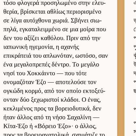
τόσο φλογερά προσηλωμένο στην ελευ­
এ
θερία, βρίσκεται αθλίως περιο­ρισμένο
প
σε λίγα αυ­τόχθονα χωριά. Σβήνει σιω­
ভ
πηλά, εγκαταλειμ­μένο σε μια μοίρα που
δεν του αξίζει καθόλου. Πριν από την
প
ια­πωνική ηγεμονία, η αχανής
প
επικράτειά του απλωνόταν, ωστόσο, σαν
ঝ
ένα μεγαλοπρεπές δέντρο. Το μεγάλο
উ
νησί του Χοκ­κάι­ντο — που τότε
দ
ονομαζόταν Έζο — αποτελούσε τον
প
ογκώδη κορ­μό, από τον οποίο εκτοξεύ­
ছ
ονταν δύο ξεχωριστοί κλάδοι. Ο ένας,
κεκλιμένος προς τα βορειο­δυτικά, δεν
প
ήταν άλ­λος από τη νήσο Σαχαλίνη —
প
Κίτα-Έζο ή «Βόρειο Έζο»· ο άλ­λος,
স
προς τα βορειο­ανατολικά, σχημάτιζε το