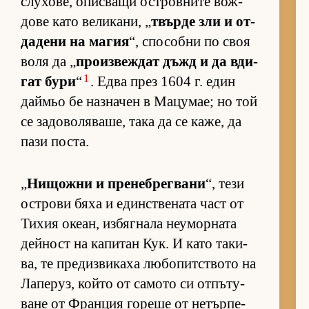
слу­хо­ве, опис­ващи ос­т­ров­ните вож­
дове като ве­ли­ка­ни, „
твърде зли и от­
да­дени на ма­гия
“, спо­собни по своя
воля да „
про­из­веж­дат дъжд и да вди­
1
гат бури
“
. Едва през 1604 г. един
дай­мьо бе наз­на­чен в Ма­цу­мае; но той
се за­до­во­ля­ва­ше, така да се ка­же, да
пази пос­та.
„
Ни­щожни и пре­неб­рег­вани
“, тези
ос­т­рови бяха и един­с­т­ве­ната част от
Ти­хия оке­ан, из­бяг­нала не­у­мор­ната
дей­ност на ка­пи­тан Кук. И като та­ки­
ва, те пре­диз­ви­каха лю­бо­пит­с­твото на
Ла­пе­руз, който от са­мото си от­пъ­ту­
ване от Фран­ция го­реше от не­тър­пе­