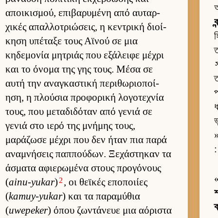
অ
αποι­κισμού, επιβαρυμένη από αυ­ταρ­
ব
χικές απαλ­λοτριώσεις, η κεντρική διοί­
হ
κηση υπέταξε τους Αϊνού σε μια
ত
κηδεμονία μητριάς που εξάλειφε μέχρι
και το όνομα της γης τους. Μέσα σε
ত
αυτή την αναγκαστική περιθωριο­ποί­
প
ηση, η πλού­σια προφορική λογοτεχνία
ধ
τους, που μεταδιδόταν από γενιά σε
ভ
γενιά στο ιερό της μνήμης τους,
»
μαράζωσε μέχρι που δεν ήταν πια παρά
:
αναμνήσεις παπ­πού­δων. Ξεχάστηκαν τα
άσματα αφιε­ρωμένα στους προγόνους
2
(
ainu-yukar
)
, οι θεϊκές εποποι­ίες
শ
(
kamuy-yukar
) και τα παραμύθια
ক
(
uwepeker
) όπου ζωντάνευε μια αόριστα