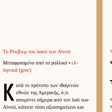
Το Ρέκβιεμ του λαού των Αϊνού
Μεταφρασμένο από τα γαλ­λικά
•
ελ­
ফ
ληνικά (grec)
Κ
ατά το πρότυπο των ιθαγενών
εθνών της Αμερικής, ό,τι
απομένει σήμερα από τον λαό των
অ
Αϊνού, κάποτε τόσο αξιο­σημεί­ωτο και
অ