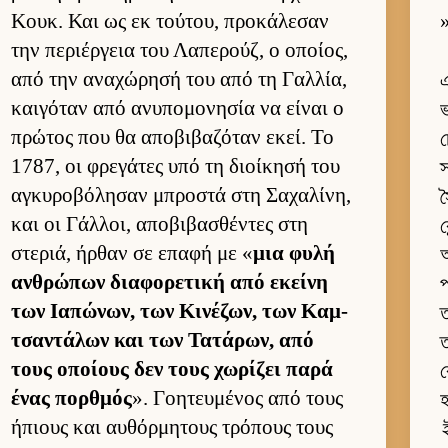
Κουκ. Και ως εκ τού­του, προκάλεσαν
»
την περιέρ­γεια του Λαπερούζ, ο οποί­ος,
από την αναχώρησή του από τη Γαλ­λία,
এ
και­γόταν από ανυπομονησία να εί­ναι ο
ভ
πρώτος που θα αποβιβαζόταν εκεί. Το
চ
1787, οι φρεγάτες υπό τη διοί­κησή του
স
αγκυροβόλησαν μπροστά στη Σαχαλίνη,
স
και οι Γάλ­λοι, αποβιβασθέντες στη
ক
στεριά, ήρ­θαν σε επαφή με «
μια φυλή
অ
αν­θρώπων δια­φορετική από εκείνη
প
των Ια­πώνων, των Κινέζων, των Καμ­
ত
τσαντάλων και των Τατάρων, από
ত
τους οποί­ους δεν τους χωρίζει παρά
ক
ένας πορ­θμός
». Γοη­τευ­μένος από τους
হ
ήπιους και αυ­θόρ­μητους τρόπους τους