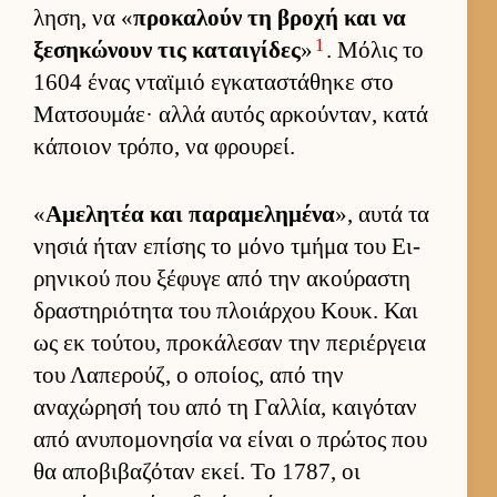
ληση, να «
προκαλούν τη βροχή και να
1
ξεσηκώνουν τις καται­γίδες
»
. Μόλις το
1604 ένας νταϊμιό εγκαταστάθηκε στο
Ματσου­μάε· αλλά αυ­τός αρ­κού­νταν, κατά
κάποιον τρόπο, να φρου­ρεί.
«
Αμελητέα και παραμελημένα
», αυτά τα
νησιά ήταν επίσης το μόνο τμήμα του Ει­
ρηνικού που ξέφυγε από την ακού­ραστη
δραστηριότητα του πλοιάρ­χου Κουκ. Και
ως εκ τού­του, προκάλεσαν την περιέρ­γεια
του Λαπερούζ, ο οποί­ος, από την
αναχώρησή του από τη Γαλ­λία, και­γόταν
από ανυπομονησία να εί­ναι ο πρώτος που
θα αποβιβαζόταν εκεί. Το 1787, οι