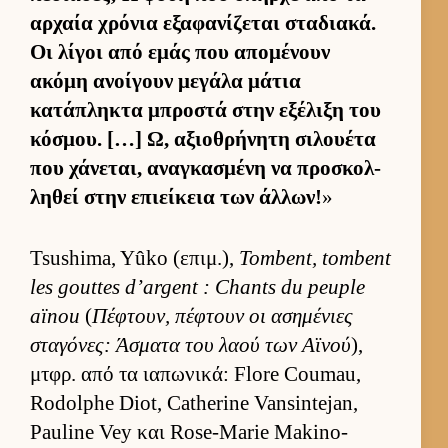
αρ­χαία χρόνια εξαφανίζεται σταδια­κά.
Οι λίγοι από εμάς που απομένουν
ακόμη ανοί­γουν μεγάλα μάτια
κατάπληκτα μπροστά στην εξέλιξη του
κόσμου. […] Ω, αξιο­θρήνητη σιλου­έτα
που χάνεται, αναγκασμένη να προσκολ­
ληθεί στην επιεί­κεια των άλ­λων!
»
Tsushima, Yûko (επιμ.),
Tombent, tombent
les gouttes d’argent : Chants du peuple
aïnou
(
Πέφτουν, πέφτουν οι ασημένιες
σταγόνες: Άσματα του λαού των Αϊνού
),
μτ­φρ. από τα ια­πωνικά: Flore Coumau,
Rodolphe Diot, Catherine Vansintejan,
Pauline Vey και Rose-Marie Makino-