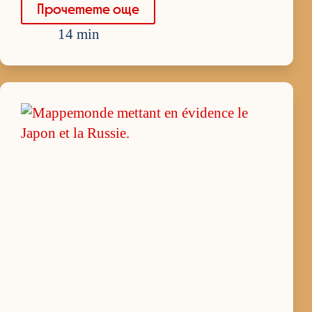
Про­че­тете още
14 min