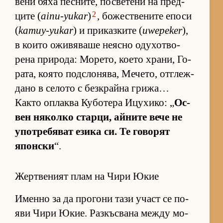
вени бяха пес­ни­те, пос­ве­тени на пред­
2
ците (
ainu-yukar
)
, бо­жес­т­ве­ните епоси
(
kamuy-yukar
) и при­каз­ките (
uwepeker
),
в ко­ито ожи­вя­ваше не­ясно оду­хот­во­
рена при­ро­да: Мо­ре­то, ко­ето хра­ни, Го­
ра­та, ко­ято под­с­ло­ня­ва, Ме­че­то, от­г­леж­
дано в се­лото с без­к­райна гри­жа…
Както оп­лаква Ку­бо­тера Ицу­хи­ко: „
Ос­
вен ня­колко стар­ци, ай­ните вече не
упот­ре­бя­ват езика си. Те го­во­рят
япон­ски
“.
Жертвеният плам на Чири Юкие
Именно за да про­гони тази участ се по­
яви Чири Юкие. Раз­къс­вана между мо­