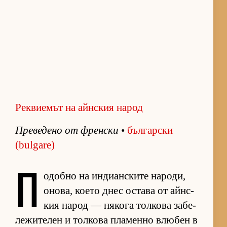
Реквиемът на айнския народ
Пре­ве­дено от френ­ски
•
бъл­гар­ски
(bulgare)
П
о­добно на ин­ди­ан­с­ките на­ро­ди,
оно­ва, ко­ето днес ос­тава от айн­с­
кия на­род — ня­кога тол­кова за­бе­
ле­жи­те­лен и тол­кова пла­менно влю­бен в