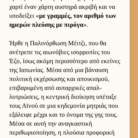
χαρτί έναν χάρτη αυ­στηρά ακριβή και να
υποδεί­ξει «
με γραμ­μές, τον αριθμό των
ημερών πλεύ­σης με πιρόγα
».
Ήρθε η Παλινόρ­θωση Μέιτζι, που θα
ανέτρεπε τις αιω­νόβιες ισορ­ροπίες του
Έζο, ίσως ακόμη περισ­σότερο από εκεί­νες
της Ια­πωνίας. Μέσα από μια βάναυση
πολιτική εκ­χέρ­σωσης και αποι­κισμού,
επιβαρυμένη από αυ­ταρ­χικές απαλ­
λοτριώσεις, η κεντρική διοί­κηση υπέταξε
τους Αϊνού σε μια κηδεμονία μητριάς που
εξάλειφε μέχρι και το όνομα της γης τους.
Μέσα σε αυτή την αναγκαστική
περιθωριο­ποί­ηση, η πλού­σια προφορική