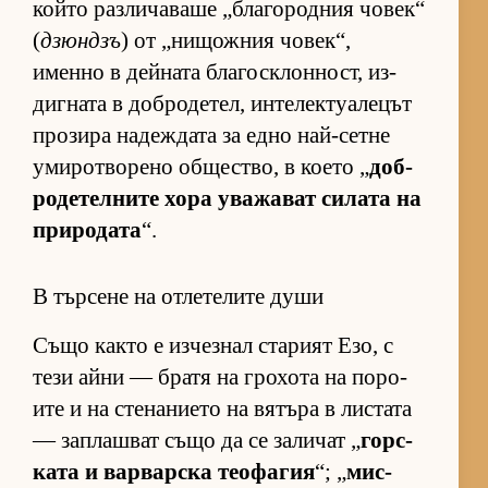
който раз­ли­ча­ваше „бла­го­род­ния чо­век“
(
дзюндзъ
) от „ни­щож­ния чо­век“,
именно в дей­ната бла­гос­к­лон­ност, из­
диг­ната в доб­ро­де­тел, ин­те­лек­ту­а­ле­цът
про­зира на­деж­дата за едно най-сетне
уми­рот­во­рено об­щес­т­во, в ко­ето „
доб­
ро­де­тел­ните хора ува­жа­ват си­лата на
при­ро­дата
“.
В търсене на отлетелите души
Също както е из­чез­нал ста­рият Езо, с
тези айни — братя на гро­хота на по­ро­
ите и на сте­на­ни­ето на вя­търа в лис­тата
— зап­лаш­ват също да се за­ли­чат „
гор­с­
ката и вар­вар­ска те­о­фа­гия
“; „
мис­