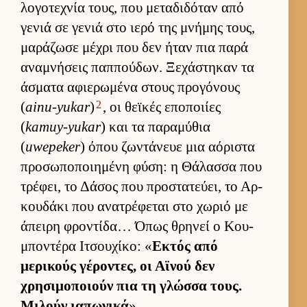
λογοτεχνία τους, που μεταδιδόταν από
γενιά σε γενιά στο ιερό της μνήμης τους,
μαράζωσε μέχρι που δεν ήταν πια παρά
αναμνήσεις παπ­πού­δων. Ξεχάστηκαν τα
άσματα αφιε­ρωμένα στους προγόνους
2
(
ainu-yukar
)
, οι θεϊκές εποποι­ίες
(
kamuy-yukar
) και τα παραμύθια
(
uwepeker
) όπου ζωντάνευε μια αόριστα
προσωποποι­ημένη φύση: η Θάλασσα που
τρέφει, το Δάσος που προστατεύ­ει, το Αρ­
κου­δάκι που ανατρέφεται στο χωριό με
άπειρη φροντίδα… Όπως θρηνεί ο Κου­
μποντέρα Ιτσου­χίκο: «
Εκτός από
μερικούς γέροντες, οι Αϊνού δεν
χρησιμοποιούν πια τη γλώσσα τους.
Μιλούν ια­πωνικά
».