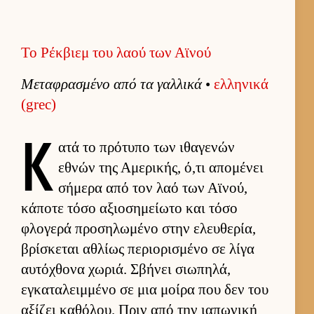
Το Ρέκβιεμ του λαού των Αϊνού
Μεταφρασμένο από τα γαλ­λικά
•
ελ­ληνικά
(grec)
Κ
ατά το πρότυπο των ιθαγενών
εθνών της Αμερικής, ό,τι απομένει
σήμερα από τον λαό των Αϊνού,
κάποτε τόσο αξιο­σημεί­ωτο και τόσο
φλογερά προσηλωμένο στην ελευ­θερία,
βρίσκεται αθλίως περιο­ρισμένο σε λίγα
αυ­τόχθονα χωριά. Σβήνει σιω­πηλά,
εγκαταλειμ­μένο σε μια μοίρα που δεν του
αξίζει καθόλου. Πριν από την ια­πωνική