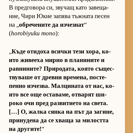
В пред­го­вора си, зву­чащ като за­ве­ща­
ние, Чири Юкие за­пява тъж­ната пе­сен
на „
об­ре­че­ните да из­чез­нат
“
(
horobiyuku mono
):
„
Къде оти­доха всички тези хо­ра, ко­
ито жи­ве­еха мирно в пла­ни­ните и
рав­ни­ни­те? При­ро­да­та, ко­ято съ­щес­
т­ву­ваше от древни вре­ме­на, пос­те­
пенно из­чез­ва. Мал­ци­ната от нас, ко­
ито все още ос­та­ва­ме, от­ва­рят ши­
роко очи пред раз­ви­ти­ето на све­та.
[…] О, жалка сянка на път да за­ги­не,
при­ну­дена да се хваща за ми­лостта
на дру­ги­те!
“