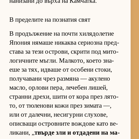
на­ни­зани до върха на Кам­чат­ка.
В пределите на познатия свят
В про­дъл­же­ние на почти хи­ля­до­ле­тие
Япо­ния ня­маше ни­каква се­ри­озна пред­
с­тава за тези ос­т­ро­ви, скрити под ми­то­
ло­гич­ните мъг­ли. Мал­ко­то, ко­ето зна­
еше за тях, ид­ваше от осо­бени сто­ки,
по­лу­ча­вани чрез раз­мяна — аку­лено
мас­ло, ор­лови пе­ра, ле­че­бен ли­шей,
странни дре­хи, шити от кора през ля­то­
то, от тю­ле­нови кожи през зи­мата —,
или от да­леч­ни, не­си­гурни слу­хо­ве,
опис­ващи ос­т­ров­ните вож­дове като ве­
ли­ка­ни, „
твърде зли и от­да­дени на ма­