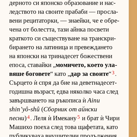
дер­ното си япон­ско об­ра­зо­ва­ние и нас­
лед­с­твото на сво­ите пра­баби — прос­ла­
вени ре­ци­та­тор­ки, — зна­ей­ки, че е об­ре­
чена от бо­лест­та, тази айнка пос­вети
крат­кото си съ­щес­т­ву­ване на тран­с­к­ри­
би­ра­нето на ла­ти­ница и пре­веж­да­нето
на япон­ски на три­на­де­сет бо­жес­т­вени
епо­са, ста­вайки „
мо­ми­че­то, ко­ето ула­
3
вяше бо­го­вете
“ като „
дар за сво­ите
“
.
Сър­цето ѝ спря да бие на де­вет­на­де­сет­
го­дишна въз­раст, едва ня­колко часа след
за­вър­ш­ва­нето на ръ­ко­писа ѝ
Ainu
shin’yô-shû
(
Сбор­ник от айн­ски
4
5
песни
)
. Леля ѝ Име­кану
и брат ѝ Чири
Ма­шихо по­еха след това ща­фе­та­та, като
пуб­ли­ку­ваха вну­ши­телни про­дъл­же­ния.