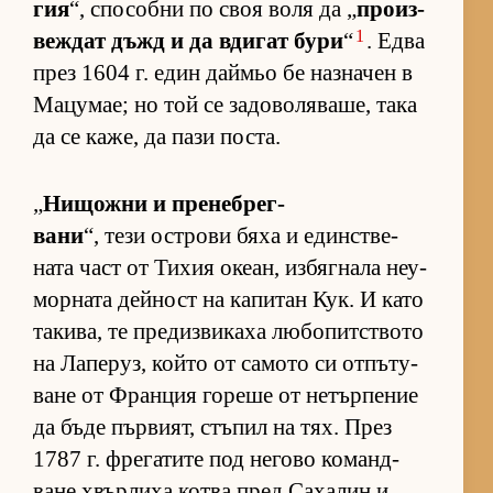
гия
“, спо­собни по своя воля да „
про­из­
1
веж­дат дъжд и да вди­гат бури
“
. Едва
през 1604 г. един дай­мьо бе наз­на­чен в
Ма­цу­мае; но той се за­до­во­ля­ва­ше, така
да се ка­же, да пази пос­та.
„
Ни­щожни и пре­неб­рег­
вани
“, тези ос­т­рови бяха и един­с­т­ве­
ната част от Ти­хия оке­ан, из­бяг­нала не­у­
мор­ната дей­ност на ка­пи­тан Кук. И като
та­ки­ва, те пре­диз­ви­каха лю­бо­пит­с­твото
на Ла­пе­руз, който от са­мото си от­пъ­ту­
ване от Фран­ция го­реше от не­тър­пе­ние
да бъде пър­ви­ят, стъ­пил на тях. През
1787 г. фре­га­тите под не­гово ко­ман­д­
ване хвър­лиха котва пред Са­ха­лин и