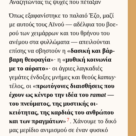
Αναζητώντας τις ψυχές που πέταξαν
Όπως εξαφανίστηκε το παλαιό Έζο, μαζί
με αυ­τούς τους Αϊνού — αδέλ­φια του βοε­
ρού των χει­μάρ­ρων και του θρήνου του
ανέμου στα φυλ­λώματα — απει­λού­νται
επίσης να σβηστούν η «
δασική και βάρ­
βαρη θεοφαγία
»· η «
μυθική κοι­νωνία
με το αόρατο
»· οι άγριες λαγκαδιές
γεμάτες έν­δοξες μνήμες και θεούς
kamuy
·
τέλος, οι «
πρωτόγονες διαι­σθήσεις που
έχουν ως κέντρο την ιδέα του
ramat
—
του πνεύ­ματος, της μυστικής οι­
κειότητας, της καρ­διάς του αν­θρώπου
7
και των πραγ­μάτων
»
. Χάνουμε το δικό
μας μερίδιο ανιμισμού σε έναν φυσικό