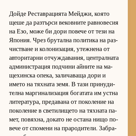
Дойде Рес­тав­ра­ци­ята Мей­джи, ко­ято
щеше да раз­търси ве­ков­ните рав­но­ве­сия
на Езо, може би дори по­вече от тези на
Япо­ния. Чрез бру­тална по­ли­тика на раз­
чис­т­ване и ко­ло­ни­за­ция, утеж­нена от
ав­то­ри­тарни от­чуж­да­ва­ния, цен­т­рал­ната
ад­ми­нис­т­ра­ция под­чини ай­ните на ма­
ще­хин­ска опе­ка, за­ли­ча­ваща дори и
името на тях­ната зе­мя. В тази при­ну­ди­
телна мар­ги­на­ли­за­ция бо­га­тата им ус­тна
ли­те­ра­ту­ра, пре­да­вана от по­ко­ле­ние на
по­ко­ле­ние в све­ти­ли­щето на тях­ната па­
мет, по­вях­на, до­като не ос­тана нищо по­
вече от спо­мени на пра­ро­ди­те­ли. Заб­ра­