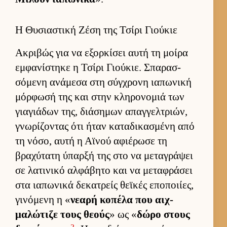
Η Θυσιαστική Ζέση της Τσίρι Γιούκιε
Ακριβώς για να εξορ­κίσει αυτή τη μοίρα
εμ­φανίστηκε η Τσίρι Γιού­κιε. Σπαρασ­
σόμενη ανάμεσα στη σύγ­χρονη ια­πωνική
μόρ­φωσή της και στην κληρονομιά των
για­γιάδων της, διάσημων απαγ­γελ­τριών,
γνωρίζοντας ότι ήταν καταδικασμένη από
τη νόσο, αυτή η Αϊνού αφιέρωσε τη
βραχύτατη ύπαρξή της στο να μεταγράψει
σε λατινικό αλ­φάβητο και να μεταφράσει
στα ια­πωνικά δεκατρείς θεϊκές εποποι­ίες,
γινόμενη η «
νεαρή κοπέλα που αιχ­
μαλώτιζε τους θεούς
» ως «
δώρο στους