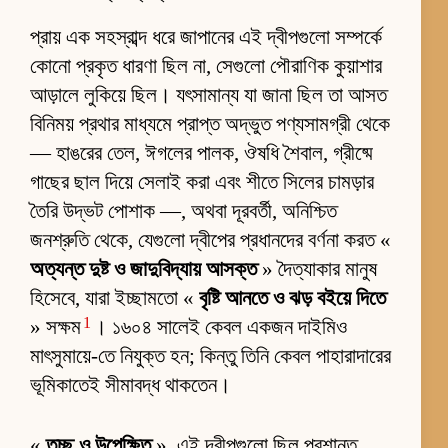
প্রায় এক সহস্রাব্দ ধরে জাপানের এই দ্বীপগুলো সম্পর্কে
কোনো প্রকৃত ধারণা ছিল না, সেগুলো পৌরাণিক কুয়াশার
আড়ালে লুকিয়ে ছিল। যৎসামান্য যা জানা ছিল তা আসত
বিনিময় প্রথার মাধ্যমে প্রাপ্ত অদ্ভুত পণ্যসামগ্রী থেকে
— হাঙরের তেল, ঈগলের পালক, ঔষধি শৈবাল, গ্রীষ্মে
গাছের ছাল দিয়ে সেলাই করা এবং শীতে সিলের চামড়ার
তৈরি উদ্ভট পোশাক —, অথবা দূরবর্তী, অনিশ্চিত
জনশ্রুতি থেকে, যেগুলো দ্বীপের প্রধানদের বর্ণনা করত «
অত্যন্ত দুষ্ট ও জাদুবিদ্যায় আসক্ত
» দৈত্যাকার মানুষ
হিসেবে, যারা ইচ্ছামতো «
বৃষ্টি আনতে ও ঝড় বইয়ে দিতে
1
» সক্ষম
। ১৬০৪ সালেই কেবল একজন দাইমিও
মাৎসুমায়ে-তে নিযুক্ত হন; কিন্তু তিনি কেবল পাহারাদারের
ভূমিকাতেই সীমাবদ্ধ থাকতেন।
«
তুচ্ছ ও উপেক্ষিত
», এই দ্বীপগুলো ছিল প্রশান্ত