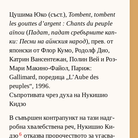
Цу­шима Юко (съст­.),
Tombent, tombent
les gouttes d’argent : Chants du peuple
aïnou
(
Па­дат, па­дат сре­бър­ните кап­
ки: Песни на айн­с­кия на­род
), прев. от
япон­ски от Флор Ку­мо, Ро­долф Дио,
Кат­рин Ван­сен­те­жан, По­лин Вей и Роз-
Мари Ма­ки­но-Фа­йол, Па­риж:
Gallimard, по­ре­дица „L’Aube des
peuples“, 1996.
Съпротивата чрез духа на Нукишио
Кидзо
В съ­вър­шен кон­т­ра­пункт на тази над­г­
робна хва­леб­с­т­вена реч, Ну­ки­шио Ки­
6
дзо
от­казва про­ро­чес­т­вото за угас­ва­