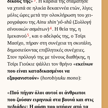
3
δικούς της
»
. Η καρ­διά της σταμάτησε
να χτυπά σε ηλικία δεκαεν­νέα ετών, λίγες
μόλις ώρες μετά την ολοκλήρωση του χει­
ρογράφου της
Ainu shin’yô-shû
(
Συλ­λογή
4
αϊνουι­κών ασμάτων
)
. Η θεία της, η
5
Ιμεκανού
, και ο αδελ­φός της, ο Τσίρι
Μασίχο, πήραν στη συνέχεια τη σκυτάλη,
δημοσιεύ­οντας επιβλητικές συνέχειες.
Στον πρόλογό της με τόνους δια­θήκης, η
Τσίρι Γιού­κιε ψάλ­λει τον θρήνο «
εκεί­νων
που εί­ναι καταδικασμένοι να
εξαφανιστούν
» (
horobiyuku mono
):
«
Πού πήγαν όλοι αυ­τοί οι άν­θρωποι
που ζού­σαν ει­ρηνικά στα βουνά και στις
πεδιάδες; Η φύση που υπήρχε από τα