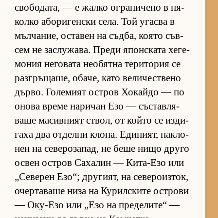
сво­бо­да­та, — е жалко ог­ра­ни­чено в ня­
колко або­ри­ген­ски се­ла. Той угасва в
мъл­ча­ние, ос­та­вен на съд­ба, ко­ято съв­
сем не зас­лу­жа­ва. Преди япон­с­ката хе­ге­
мо­ния не­го­вата не­о­бятна те­ри­то­рия се
раз­г­ръ­ща­ше, оба­че, като ве­ли­чес­т­вено
дър­во. Го­ле­мият ос­т­ров Хо­кайдо — по
онова време на­ри­чан Езо — със­тав­ля­
ваше ма­сив­ният ствол, от който се из­ди­
гаха два от­делни кло­на. Еди­ни­ят, нак­ло­
нен на се­ве­ро­за­пад, не беше нищо друго
ос­вен ос­т­ров Са­ха­лин — Ки­та-Езо или
„Се­ве­рен Езо“; дру­ги­ят, на се­ве­ро­из­ток,
очер­та­ваше низа на Ку­рил­с­ките ос­т­рови
— Оку-Езо или „Езо на пре­де­ли­те“ —