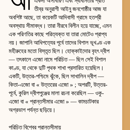
আ
একদা অসাধারণ এবং স্বাধীনতার প্রতি
তীব্র অনুরাগী আইনু জনগোষ্ঠীর আজ যা
অবশিষ্ট আছে, তা কয়েকটি আদিবাসী গ্রামে হতশ্রী
অবস্থায় সীমাবদ্ধ। তারা নীরবে বিলীন হয়ে যাচ্ছে, এমন
এক পরিণতির কাছে পরিত্যক্ত যা তারা মোটেও প্রাপ্য
নয়। জাপানি আধিপত্যের পূর্বে তাদের বিশাল ভূখণ্ড এক
মহীরুহের মতো বিস্তৃত ছিল। হোক্কাইদোর বৃহৎ দ্বীপ
— তৎকালে এজো নামে পরিচিত — ছিল সেই বিশাল
কাণ্ড, যা থেকে দুটি পৃথক শাখা প্রসারিত হয়েছিল।
একটি, উত্তর-পশ্চিমে ঝুঁকে, ছিল সাখালিন দ্বীপ —
কিতা-এজো বা « উত্তরের এজো » ; অপরটি, উত্তর-
পূর্বে, কুরিল দ্বীপপুঞ্জের মালা রচনা করেছিল — ওকু-
এজো বা « প্রান্তসীমার এজো » — কামচাটকার
অগ্রভাগ পর্যন্ত ছড়িয়ে।
পরিচিত বিশ্বের প্রান্তসীমায়