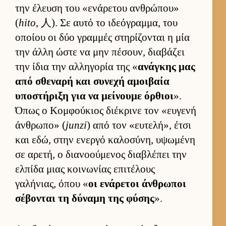
την έλευση του «ενάρετου αν­θρώπου»
(
hito
, 人). Σε αυτό το ιδεόγραμ­μα, του
οποίου οι δύο γραμ­μές στηρίζονται η μία
την άλλη ώστε να μην πέσουν, δια­βάζει
την ίδια την αλ­ληγορία της «
ανάγκης μας
από σθεναρή και συνεχή αμοι­βαία
υποστήριξη για να μεί­νουμε όρ­θιοι
».
Όπως ο Κομ­φού­κιος διέκρινε τον «ευ­γενή
άν­θρωπο» (
junzi
) από τον «ευ­τελή», έτσι
και εδώ, στην ενεργό καλοσύνη, υψωμένη
σε αρετή, ο δια­νοού­μενος δια­βλέπει την
ελ­πίδα μιας κοι­νωνίας επιτέλους
γαλήνιας, όπου «
οι ενάρετοι άν­θρωποι
σέβονται τη δύναμη της φύσης
».