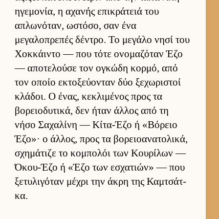
ηγεμονία, η αχανής επικράτειά του
απλωνόταν, ωστόσο, σαν ένα
μεγαλοπρεπές δέντρο. Το μεγάλο νησί του
Χοκ­κάι­ντο — που τότε ονομαζόταν Έζο
— αποτελούσε τον ογκώδη κορ­μό, από
τον οποίο εκτοξεύ­ονταν δύο ξεχωριστοί
κλάδοι. Ο ένας, κεκλιμένος προς τα
βορειο­δυτικά, δεν ήταν άλ­λος από τη
νήσο Σαχαλίνη — Κίτα-Έζο ή «Βόρειο
Έζο»· ο άλ­λος, προς τα βορειο­ανατολικά,
σχημάτιζε το κομπολόι των Κου­ρίλων —
Όκου-Έζο ή «Έζο των εσχατιών» — που
ξετυλιγόταν μέχρι την άκρη της Καμ­τσάτ­
κα.