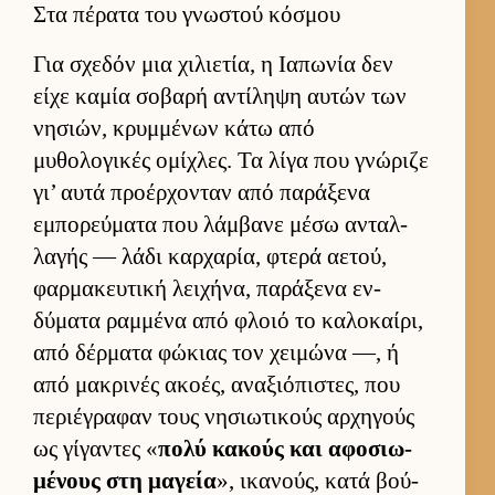
Στα πέρατα του γνωστού κόσμου
Για σχεδόν μια χιλιε­τία, η Ια­πωνία δεν
είχε καμία σοβαρή αντίληψη αυ­τών των
νησιών, κρυμ­μένων κάτω από
μυθολογικές ομίχλες. Τα λίγα που γνώριζε
γι’ αυτά προέρ­χονταν από παράξενα
εμπορεύ­ματα που λάμ­βανε μέσω ανταλ­
λαγής — λάδι καρ­χαρία, φτερά αετού,
φαρ­μακευ­τική λει­χήνα, παράξενα εν­
δύματα ραμ­μένα από φλοιό το καλοκαί­ρι,
από δέρ­ματα φώκιας τον χει­μώνα —, ή
από μακρινές ακοές, αναξιόπιστες, που
περιέγραφαν τους νησιω­τικούς αρ­χηγούς
ως γίγαντες «
πολύ κακούς και αφοσιω­
μένους στη μαγεία
», ικανούς, κατά βού­