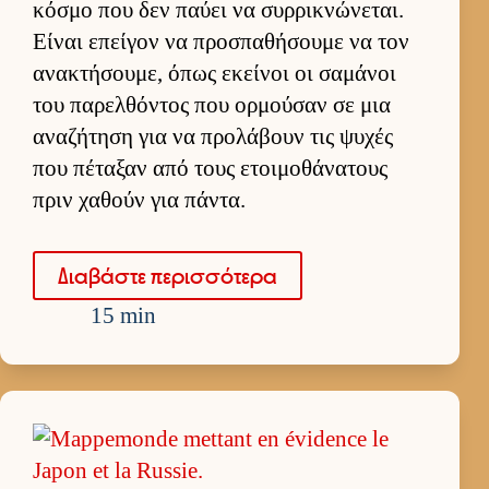
κόσμο που δεν παύει να συρ­ρικνώνεται.
Εί­ναι επεί­γον να προσπαθήσουμε να τον
ανακτήσου­με, όπως εκεί­νοι οι σαμάνοι
του παρελ­θόντος που ορ­μού­σαν σε μια
αναζήτηση για να προλάβουν τις ψυχές
που πέταξαν από τους ετοι­μοθάνατους
πριν χαθούν για πάντα.
Δια­βάστε περισ­σότερα
15 min