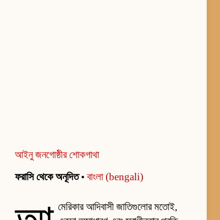
আইনু জনগোষ্ঠীর শোকগাথা
ফরাসি থেকে অনূদিত
•
বাংলা (bengali)
মেরিকার আদিবাসী জাতিগুলোর মতোই,