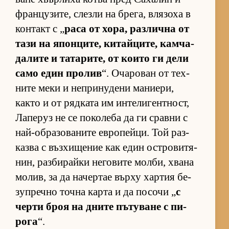
фран­цу­зи­те, слезли на бре­га, вля­зоха в
кон­такт с „
раса от хо­ра, раз­лична от
тази на япон­ци­те, ки­тай­ци­те, кам­ча­
да­лите и та­та­ри­те, от ко­ито ги дели
само един про­лив
“. Оча­ро­ван от тех­
ните меки и неп­ри­ну­дени ма­ни­е­ри,
както и от ряд­ката им ин­те­ли­ген­т­ност,
Ла­пе­руз не се по­ко­леба да ги сравни с
най-об­ра­зо­ва­ните ев­ро­пей­ци. Той раз­
казва с въз­хи­ще­ние как един ос­т­ро­ви­тя­
нин, раз­би­райки не­го­вите мол­би, хвана
мо­лив, за да на­чер­тае върху хар­тия бе­
зуп­речно точна карта и да по­сочи „
с
черти броя на дните пъ­ту­ване с пи­
рога
“.