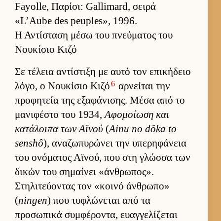
Fayolle, Παρίσι: Gallimard, σειρά
«L’Aube des peuples», 1996.
Η Αντίσταση μέσω του πνεύματος του
Νουκίσιο Κιζό
Σε τέλεια αντίστιξη με αυτό τον επικήδειο
6
λόγο, ο Νου­κίσιο Κιζό
αρ­νεί­ται την
προφητεία της εξαφάνισης. Μέσα από το
μανιφέστο του 1934,
Αφομοί­ωση και
κατάλοιπα των Αϊνού
(
Ainu no dôka to
senshô
), αναζωπυρώνει την υπερηφάνεια
του ονόματος Αϊνού, που στη γλώσσα των
δικών του σημαί­νει «άν­θρωπος».
Στηλιτεύ­οντας τον «κοινό άν­θρωπο»
(
ningen
) που τυφλώνεται από τα
προσωπικά συμ­φέροντα, ευαγ­γελίζεται