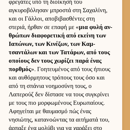
φρεγάτες υπό τη διοί­κησή του
αγκυροβόλησαν μπροστά στη Σαχαλίνη,
και οι Γάλ­λοι, αποβιβασθέντες στη
στεριά, ήρ­θαν σε επαφή με «
μια φυλή αν­
θρώπων δια­φορετική από εκείνη των
Ια­πώνων, των Κινέζων, των Καμ­
τσαντάλων και των Τατάρων, από τους
οποί­ους δεν τους χωρίζει παρά ένας
πορ­θμός
». Γοη­τευ­μένος από τους ήπιους
και αυ­θόρ­μητους τρόπους τους όσο και
από τη σπάνια νοη­μοσύνη τους, ο
Λαπερούζ δεν δίστασε να τους συγκρίνει
με τους πιο μορ­φωμένους Ευ­ρωπαί­ους.
Αφηγεί­ται με θαυ­μασμό πώς ένας
νησιώτης, κατανοώντας τα αι­τήματά του,
άρ­παξε ένα μολύβι για να χαράξει στο