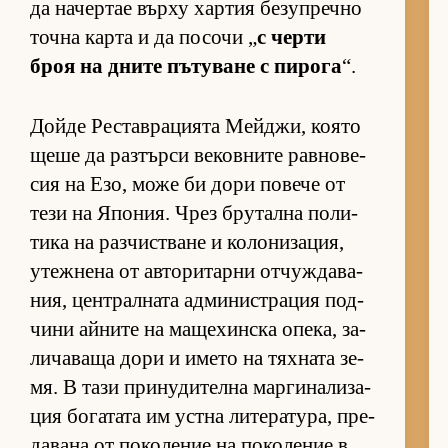
да на­чер­тае върху хар­тия бе­зуп­речно
точна карта и да по­сочи „
с черти
броя на дните пъ­ту­ване с пи­рога
“.
Дойде Рес­тав­ра­ци­ята Мей­джи, ко­ято
щеше да раз­търси ве­ков­ните рав­но­ве­
сия на Езо, може би дори по­вече от
тези на Япо­ния. Чрез бру­тална по­ли­
тика на раз­чис­т­ване и ко­ло­ни­за­ция,
утеж­нена от ав­то­ри­тарни от­чуж­да­ва­
ния, цен­т­рал­ната ад­ми­нис­т­ра­ция под­
чини ай­ните на ма­ще­хин­ска опе­ка, за­
ли­ча­ваща дори и името на тях­ната зе­
мя. В тази при­ну­ди­телна мар­ги­на­ли­за­
ция бо­га­тата им ус­тна ли­те­ра­ту­ра, пре­
да­вана от по­ко­ле­ние на по­ко­ле­ние в