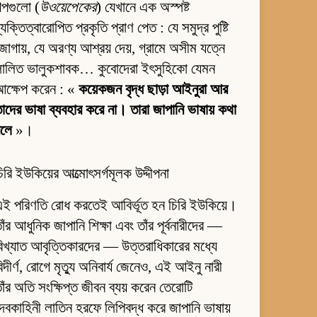
ল্পগুলো (
উওয়েপেকের
) যেখানে এক অস্পষ্ট
্যক্তিত্বারোপিত প্রকৃতি প্রাণ পেত : যে সমুদ্র পুষ্টি
োগায়, যে অরণ্য আশ্রয় দেয়, গ্রামে অসীম যত্নে
লালিত ভালুকশাবক… কুবোদেরা ইৎসুহিকো যেমন
আক্ষেপ করেন : «
কয়েকজন বৃদ্ধ ছাড়া আইনুরা আর
াদের ভাষা ব্যবহার করে না। তারা জাপানি ভাষায় কথা
বলে
»।
িরি ইউকিয়ের আত্মোৎসর্গমূলক উদ্দীপনা
ই পরিণতি রোধ করতেই আবির্ভূত হন চিরি ইউকিয়ে।
াঁর আধুনিক জাপানি শিক্ষা এবং তাঁর পূর্বনারীদের —
িখ্যাত আবৃত্তিকারদের — উত্তরাধিকারের মধ্যে
িদীর্ণ, রোগে মৃত্যু অনিবার্য জেনেও, এই আইনু নারী
াঁর অতি সংক্ষিপ্ত জীবন ব্যয় করেন তেরোটি
েবকাহিনী লাতিন হরফে লিপিবদ্ধ করে জাপানি ভাষায়