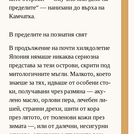
пре­де­ли­те“ — на­ни­зани до върха на
Кам­чат­ка.
В пределите на познатия свят
В про­дъл­же­ние на почти хи­ля­до­ле­тие
Япо­ния ня­маше ни­каква се­ри­озна
пред­с­тава за тези ос­т­ро­ви, скрити под
ми­то­ло­гич­ните мъг­ли. Мал­ко­то, ко­ето
зна­еше за тях, ид­ваше от осо­бени сто­
ки, по­лу­ча­вани чрез раз­мяна — аку­
лено мас­ло, ор­лови пе­ра, ле­че­бен ли­
шей, странни дре­хи, шити от кора
през ля­то­то, от тю­ле­нови кожи през
зи­мата —, или от да­леч­ни, не­си­гурни