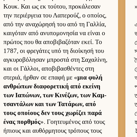
Κουκ. Και ως εκ τού­του, προκάλεσαν
»
την περιέρ­γεια του Λαπερούζ, ο οποί­ος,
από την αναχώρησή του από τη Γαλ­λία,
এ
και­γόταν από ανυπομονησία να εί­ναι ο
ভ
πρώτος που θα αποβιβαζόταν εκεί. Το
চ
1787, οι φρεγάτες υπό τη διοί­κησή του
স
αγκυροβόλησαν μπροστά στη Σαχαλίνη,
স
και οι Γάλ­λοι, αποβιβασθέντες στη
ক
στεριά, ήρ­θαν σε επαφή με «
μια φυλή
অ
αν­θρώπων δια­φορετική από εκείνη
প
των Ια­πώνων, των Κινέζων, των Καμ­
ত
τσαντάλων και των Τατάρων, από
ত
τους οποί­ους δεν τους χωρίζει παρά
ক
ένας πορ­θμός
». Γοη­τευ­μένος από τους
হ
ήπιους και αυ­θόρ­μητους τρόπους τους