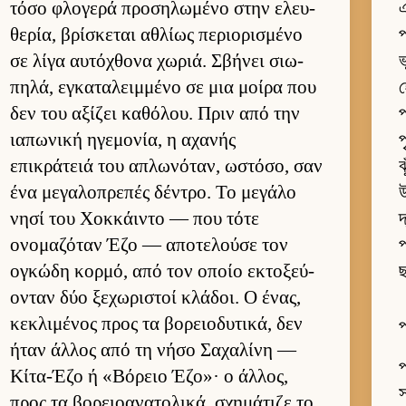
τόσο φλογερά προσηλωμένο στην ελευ­
এ
θερία, βρίσκεται αθλίως περιο­ρισμένο
প
σε λίγα αυ­τόχθονα χωριά. Σβήνει σιω­
ভ
πηλά, εγκαταλειμ­μένο σε μια μοίρα που
δεν του αξίζει καθόλου. Πριν από την
প
ια­πωνική ηγεμονία, η αχανής
প
επικράτειά του απλωνόταν, ωστόσο, σαν
ঝ
ένα μεγαλοπρεπές δέντρο. Το μεγάλο
উ
νησί του Χοκ­κάι­ντο — που τότε
দ
ονομαζόταν Έζο — αποτελούσε τον
প
ογκώδη κορ­μό, από τον οποίο εκτοξεύ­
ছ
ονταν δύο ξεχωριστοί κλάδοι. Ο ένας,
κεκλιμένος προς τα βορειο­δυτικά, δεν
প
ήταν άλ­λος από τη νήσο Σαχαλίνη —
প
Κίτα-Έζο ή «Βόρειο Έζο»· ο άλ­λος,
স
προς τα βορειο­ανατολικά, σχημάτιζε το