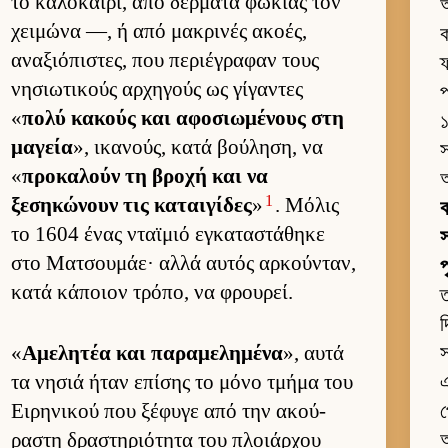
το καλοκαί­ρι, από δέρ­ματα φώκιας τον
χει­μώνα —, ή από μακρινές ακοές,
ক
αναξιόπιστες, που περιέγραφαν τους
ফ
νησιω­τικούς αρ­χηγούς ως γίγαντες
প
«
πολύ κακούς και αφοσιω­μένους στη
১
μαγεία
», ικανούς, κατά βού­ληση, να
স
«
προκαλούν τη βροχή και να
1
ξεσηκώνουν τις καται­γίδες
»
. Μόλις
ক
το 1604 ένας νταϊμιό εγκαταστάθηκε
স
στο Ματσου­μάε· αλλά αυ­τός αρ­κού­νταν,
κατά κάποιον τρόπο, να φρου­ρεί.
ত
দ
«
Αμελητέα και παραμελημένα
», αυτά
স
τα νησιά ήταν επίσης το μόνο τμήμα του
এ
Ει­ρηνικού που ξέφυγε από την ακού­
প
ραστη δραστηριότητα του πλοιάρ­χου