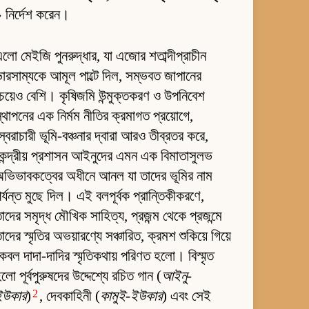
 নির্দেশ করেন।
লো মেইজি পুনরুদ্ধার, যা এজোর শতাব্দীপ্রাচীন
ারসাম্যকে আমূল পাল্টে দিল, সম্ভবত জাপানের
েয়েও বেশি। কৃষিজমি উন্মুক্তকরণ ও উপনিবেশ
্থাপনের এক নির্মম নীতির ক্রমাগত প্রয়োগে,
্বৈরাচারী ভূমি-বঞ্চনার দ্বারা আরও তীব্রতর করে,
েন্দ্রীয় প্রশাসন আইনুদের এমন এক বিমাতাসুলভ
ভিভাবকত্বের অধীনে আনল যা তাদের ভূমির নাম
র্যন্ত মুছে দিল। এই বলপূর্বক প্রান্তিকীকরণে,
াদের সমৃদ্ধ মৌখিক সাহিত্য, প্রজন্ম থেকে প্রজন্মে
াদের স্মৃতির অভয়ারণ্যে সঞ্চারিত, ক্রমশ শুকিয়ে গিয়ে
েবল দাদা-দাদির স্মৃতিকথায় পরিণত হলো। বিস্মৃত
লো পূর্বপুরুষদের উদ্দেশ্যে রচিত গান (
আইনু-
2
ইউকার
)
, দেবকাহিনী (
কামুই-ইউকার
) এবং সেই