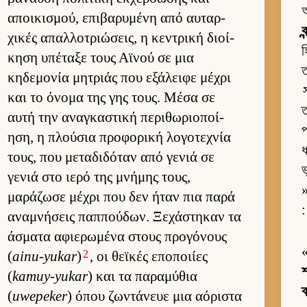
অ
αποι­κισμού, επιβαρυμένη από αυ­ταρ­
ব
χικές απαλ­λοτριώσεις, η κεντρική διοί­
হ
κηση υπέταξε τους Αϊνού σε μια
ত
κηδεμονία μητριάς που εξάλειφε μέχρι
και το όνομα της γης τους. Μέσα σε
ত
αυτή την αναγκαστική περιθωριο­ποί­
প
ηση, η πλού­σια προφορική λογοτεχνία
ধ
τους, που μεταδιδόταν από γενιά σε
ভ
γενιά στο ιερό της μνήμης τους,
»
μαράζωσε μέχρι που δεν ήταν πια παρά
:
αναμνήσεις παπ­πού­δων. Ξεχάστηκαν τα
άσματα αφιε­ρωμένα στους προγόνους
2
(
ainu-yukar
)
, οι θεϊκές εποποι­ίες
শ
(
kamuy-yukar
) και τα παραμύθια
ক
(
uwepeker
) όπου ζωντάνευε μια αόριστα