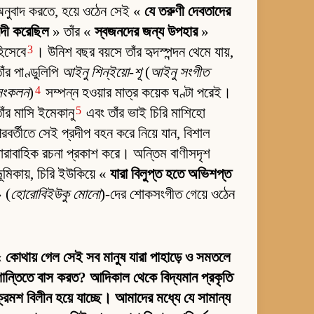
নুবাদ করতে, হয়ে ওঠেন সেই «
যে তরুণী দেবতাদের
ন্দী করেছিল
» তাঁর «
স্বজনদের জন্য উপহার
»
3
িসেবে
। উনিশ বছর বয়সে তাঁর হৃদস্পন্দন থেমে যায়,
াঁর পাণ্ডুলিপি
আইনু শিন্‌ইয়ো-শূ
(
আইনু সংগীত
4
সংকলন
)
সম্পন্ন হওয়ার মাত্র কয়েক ঘণ্টা পরেই।
5
াঁর মাসি ইমেকানু
এবং তাঁর ভাই চিরি মাশিহো
রবর্তীতে সেই প্রদীপ বহন করে নিয়ে যান, বিশাল
ারাবাহিক রচনা প্রকাশ করে। অন্তিম বাণীসদৃশ
ূমিকায়, চিরি ইউকিয়ে «
যারা বিলুপ্ত হতে অভিশপ্ত
 (
হোরোবিইউকু মোনো
)-দের শোকসংগীত গেয়ে ওঠেন
«
কোথায় গেল সেই সব মানুষ যারা পাহাড়ে ও সমতলে
ান্তিতে বাস করত? আদিকাল থেকে বিদ্যমান প্রকৃতি
্রমশ বিলীন হয়ে যাচ্ছে। আমাদের মধ্যে যে সামান্য