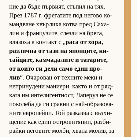
ние да бъде пър­ви­ят, стъ­пил на тях.
През 1787 г. фре­га­тите под не­гово ко­
ман­д­ване хвър­лиха котва пред Са­ха­
лин и фран­цу­зи­те, слезли на бре­га,
вля­зоха в кон­такт с „
раса от хо­ра,
раз­лична от тази на япон­ци­те, ки­
тай­ци­те, кам­ча­да­лите и та­та­ри­те,
от ко­ито ги дели само един про­
лив
“. Оча­ро­ван от тех­ните меки и
неп­ри­ну­дени ма­ни­е­ри, както и от ряд­
ката им ин­те­ли­ген­т­ност, Ла­пе­руз не се
по­ко­леба да ги сравни с най-об­ра­зо­ва­
ните ев­ро­пей­ци. Той раз­казва с въз­хи­
ще­ние как един ос­т­ро­ви­тя­нин, раз­би­
райки не­го­вите мол­би, хвана мо­лив, за