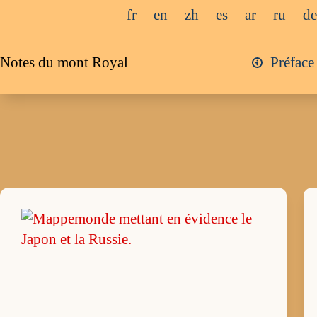
Passer
fr
en
zh
es
ar
ru
de
au
contenu
Notes du mont Royal
Préface