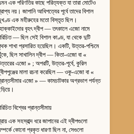
মন এক পরিণতির কাছে পরিত্যক্ত যা তারা মোটেও
্রাপ্য নয়। জাপানি আধিপত্যের পূর্বে তাদের বিশাল
ূখণ্ড এক মহীরুহের মতো বিস্তৃত ছিল।
হোক্কাইদোর বৃহৎ দ্বীপ — তৎকালে এজো নামে
রিচিত — ছিল সেই বিশাল কাণ্ড, যা থেকে দুটি
ৃথক শাখা প্রসারিত হয়েছিল। একটি, উত্তর-পশ্চিমে
ুঁকে, ছিল সাখালিন দ্বীপ — কিতা-এজো বা «
ত্তরের এজো » ; অপরটি, উত্তর-পূর্বে, কুরিল
্বীপপুঞ্জের মালা রচনা করেছিল — ওকু-এজো বা «
্রান্তসীমার এজো » — কামচাটকার অগ্রভাগ পর্যন্ত
ড়িয়ে।
রিচিত বিশ্বের প্রান্তসীমায়
্রায় এক সহস্রাব্দ ধরে জাপানের এই দ্বীপগুলো
ম্পর্কে কোনো প্রকৃত ধারণা ছিল না, সেগুলো