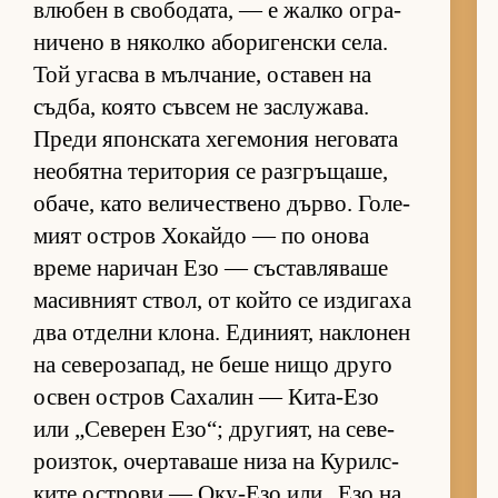
влю­бен в сво­бо­да­та, — е жалко ог­ра­
ни­чено в ня­колко або­ри­ген­ски се­ла.
Той угасва в мъл­ча­ние, ос­та­вен на
съд­ба, ко­ято съв­сем не зас­лу­жа­ва.
Преди япон­с­ката хе­ге­мо­ния не­го­вата
не­о­бятна те­ри­то­рия се раз­г­ръ­ща­ше,
оба­че, като ве­ли­чес­т­вено дър­во. Го­ле­
мият ос­т­ров Хо­кайдо — по онова
време на­ри­чан Езо — със­тав­ля­ваше
ма­сив­ният ствол, от който се из­ди­гаха
два от­делни кло­на. Еди­ни­ят, нак­ло­нен
на се­ве­ро­за­пад, не беше нищо друго
ос­вен ос­т­ров Са­ха­лин — Ки­та-Езо
или „Се­ве­рен Езо“; дру­ги­ят, на се­ве­
ро­из­ток, очер­та­ваше низа на Ку­рил­с­
ките ос­т­рови — Оку-Езо или „Езо на