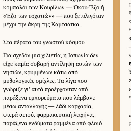
প
κομπολόι των Κου­ρίλων — Όκου-Έζο ή
জ
«Έζο των εσχατιών» — που ξετυλιγόταν
অ
μέχρι την άκρη της Καμ­τσάτ­κα.
প
ক
Στα πέρατα του γνωστού κόσμου
—
Για σχεδόν μια χιλιε­τία, η Ια­πωνία δεν
দ
είχε καμία σοβαρή αντίληψη αυ­τών των
জ
νησιών, κρυμ­μένων κάτω από
μυθολογικές ομίχλες. Τα λίγα που
স
γνώριζε γι’ αυτά προέρ­χονταν από
ম
παράξενα εμπορεύ­ματα που λάμ­βανε
প
μέσω ανταλ­λαγής — λάδι καρ­χαρία,
φτερά αετού, φαρ­μακευ­τική λει­χήνα,
παράξενα εν­δύματα ραμ­μένα από φλοιό
ম