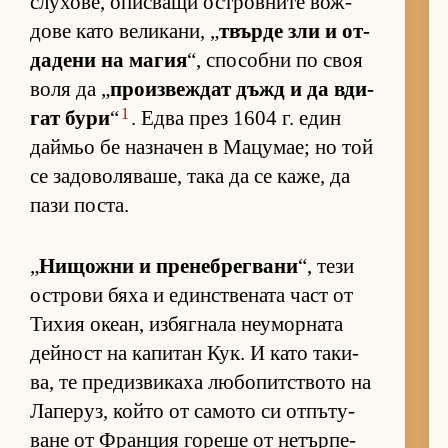
слу­хо­ве, опис­ващи ос­т­ров­ните вож­
дове като ве­ли­ка­ни, „
твърде зли и от­
да­дени на ма­гия
“, спо­собни по своя
воля да „
про­из­веж­дат дъжд и да вди­
1
гат бури
“
. Едва през 1604 г. един
дай­мьо бе наз­на­чен в Ма­цу­мае; но той
се за­до­во­ля­ва­ше, така да се ка­же, да
пази пос­та.
„
Ни­щожни и пре­неб­рег­вани
“, тези
ос­т­рови бяха и един­с­т­ве­ната част от
Ти­хия оке­ан, из­бяг­нала не­у­мор­ната
дей­ност на ка­пи­тан Кук. И като та­ки­
ва, те пре­диз­ви­каха лю­бо­пит­с­твото на
Ла­пе­руз, който от са­мото си от­пъ­ту­
ване от Фран­ция го­реше от не­тър­пе­