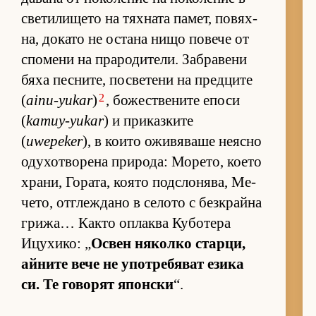
све­ти­ли­щето на тях­ната па­мет, по­вях­
на, до­като не ос­тана нищо по­вече от
спо­мени на пра­ро­ди­те­ли. Заб­ра­вени
бяха пес­ни­те, пос­ве­тени на пред­ците
2
(
ainu-yukar
)
, бо­жес­т­ве­ните епоси
(
kamuy-yukar
) и при­каз­ките
(
uwepeker
), в ко­ито ожи­вя­ваше не­ясно
оду­хот­во­рена при­ро­да: Мо­ре­то, ко­ето
хра­ни, Го­ра­та, ко­ято под­с­ло­ня­ва, Ме­
че­то, от­г­леж­дано в се­лото с без­к­райна
гри­жа… Както оп­лаква Ку­бо­тера
Ицу­хи­ко: „
Ос­вен ня­колко стар­ци,
ай­ните вече не упот­ре­бя­ват езика
си. Те го­во­рят япон­ски
“.