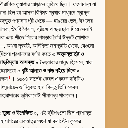
ৌরাণিক কুয়াশার আড়ালে লুকিয়ে ছিল। যৎসামান্য যা
ানা ছিল তা আসত বিনিময় প্রথার মাধ্যমে প্রাপ্ত
দ্ভুত পণ্যসামগ্রী থেকে — হাঙরের তেল, ঈগলের
ালক, ঔষধি শৈবাল, গ্রীষ্মে গাছের ছাল দিয়ে সেলাই
রা এবং শীতে সিলের চামড়ার তৈরি উদ্ভট পোশাক
, অথবা দূরবর্তী, অনিশ্চিত জনশ্রুতি থেকে, যেগুলো
্বীপের প্রধানদের বর্ণনা করত «
অত্যন্ত দুষ্ট ও
াদুবিদ্যায় আসক্ত
» দৈত্যাকার মানুষ হিসেবে, যারা
ইচ্ছামতো «
বৃষ্টি আনতে ও ঝড় বইয়ে দিতে
»
1
ক্ষম
। ১৬০৪ সালেই কেবল একজন দাইমিও
াৎসুমায়ে-তে নিযুক্ত হন; কিন্তু তিনি কেবল
াহারাদারের ভূমিকাতেই সীমাবদ্ধ থাকতেন।
«
তুচ্ছ ও উপেক্ষিত
», এই দ্বীপগুলো ছিল প্রশান্ত
হাসাগরের একমাত্র অংশ যা ক্যাপ্টেন কুকের