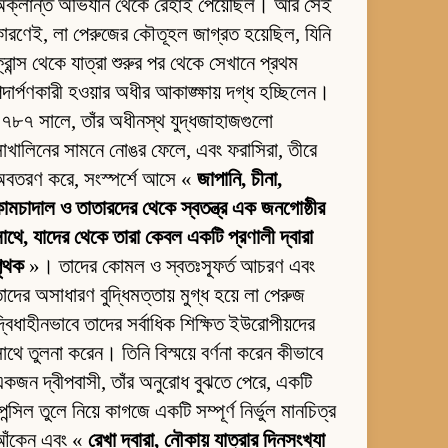
অক্লান্ত অভিযান থেকে রেহাই পেয়েছিল। আর সেই
ারণেই, লা পেরুজের কৌতূহল জাগ্রত হয়েছিল, যিনি
্রান্স থেকে যাত্রা শুরুর পর থেকে সেখানে প্রথম
দার্পণকারী হওয়ার অধীর আকাঙ্ক্ষায় দগ্ধ হচ্ছিলেন।
৭৮৭ সালে, তাঁর অধীনস্থ যুদ্ধজাহাজগুলো
াখালিনের সামনে নোঙর ফেলে, এবং ফরাসিরা, তীরে
অবতরণ করে, সংস্পর্শে আসে «
জাপানি, চীনা,
ামচাদাল ও তাতারদের থেকে স্বতন্ত্র এক জনগোষ্ঠীর
াথে, যাদের থেকে তারা কেবল একটি প্রণালী দ্বারা
পৃথক
»। তাদের কোমল ও স্বতঃস্ফূর্ত আচরণ এবং
াদের অসাধারণ বুদ্ধিমত্তায় মুগ্ধ হয়ে লা পেরুজ
্বিধাহীনভাবে তাদের সর্বাধিক শিক্ষিত ইউরোপীয়দের
াথে তুলনা করেন। তিনি বিস্ময়ে বর্ণনা করেন কীভাবে
কজন দ্বীপবাসী, তাঁর অনুরোধ বুঝতে পেরে, একটি
েন্সিল তুলে নিয়ে কাগজে একটি সম্পূর্ণ নির্ভুল মানচিত্র
আঁকেন এবং «
রেখা দ্বারা, নৌকায় যাত্রার দিনসংখ্যা