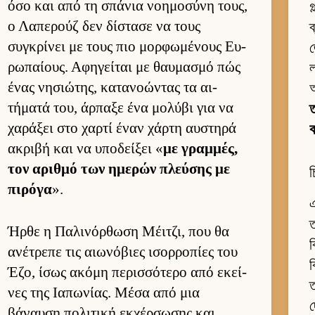
όσο και από τη σπάνια νοη­μοσύνη τους,
গ
ο Λαπερούζ δεν δίστασε να τους
ব
συγκρίνει με τους πιο μορ­φωμένους Ευ­
জ
ρωπαί­ους. Αφηγεί­ται με θαυ­μασμό πώς
ένας νησιώτης, κατανοώντας τα αι­
τήματά του, άρ­παξε ένα μολύβι για να
ত
χαράξει στο χαρτί έναν χάρτη αυ­στηρά
ακριβή και να υποδεί­ξει «
με γραμ­μές,
τον αριθμό των ημερών πλεύ­σης με
চ
πιρόγα
».
এ
ত
Ήρθε η Παλινόρ­θωση Μέιτζι, που θα
ব
ανέτρεπε τις αιω­νόβιες ισορ­ροπίες του
ব
Έζο, ίσως ακόμη περισ­σότερο από εκεί­
ত
νες της Ια­πωνίας. Μέσα από μια
দ
βάναυση πολιτική εκ­χέρ­σωσης και