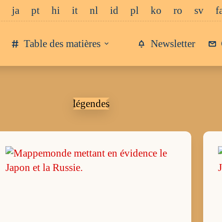
ja
pt
hi
it
nl
id
pl
ko
ro
sv
f
Table des matières
Newsletter
légendes