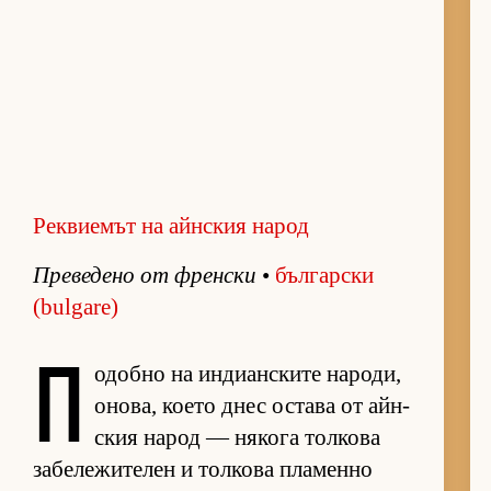
Реквиемът на айнския народ
Пре­ве­дено от френ­ски
•
бъл­гар­ски
(bulgare)
П
о­добно на ин­ди­ан­с­ките на­ро­ди,
оно­ва, ко­ето днес ос­тава от айн­
с­кия на­род — ня­кога тол­кова
за­бе­ле­жи­те­лен и тол­кова пла­менно