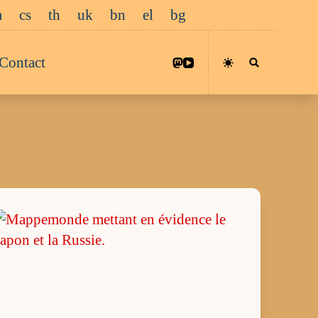
a
cs
th
uk
bn
el
bg
Contact