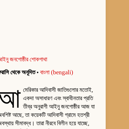
আইনু জনগোষ্ঠীর শোকগাথা
রাসি থেকে অনূদিত
•
বাংলা (bengali)
আ
মেরিকার আদিবাসী জাতিগুলোর মতোই,
একদা অসাধারণ এবং স্বাধীনতার প্রতি
তীব্র অনুরাগী আইনু জনগোষ্ঠীর আজ যা
বশিষ্ট আছে, তা কয়েকটি আদিবাসী গ্রামে হতশ্রী
বস্থায় সীমাবদ্ধ। তারা নীরবে বিলীন হয়ে যাচ্ছে,