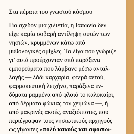
Στα πέρατα του γνωστού κόσμου
Για σχεδόν μια χιλιε­τία, η Ια­πωνία δεν
είχε καμία σοβαρή αντίληψη αυ­τών των
νησιών, κρυμ­μένων κάτω από
μυθολογικές ομίχλες. Τα λίγα που γνώριζε
γι’ αυτά προέρ­χονταν από παράξενα
εμπορεύ­ματα που λάμ­βανε μέσω ανταλ­
λαγής — λάδι καρ­χαρία, φτερά αετού,
φαρ­μακευ­τική λει­χήνα, παράξενα εν­
δύματα ραμ­μένα από φλοιό το καλοκαί­ρι,
από δέρ­ματα φώκιας τον χει­μώνα —, ή
από μακρινές ακοές, αναξιόπιστες, που
περιέγραφαν τους νησιω­τικούς αρ­χηγούς
ως γίγαντες «
πολύ κακούς και αφοσιω­