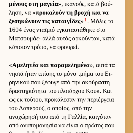
μένους στη μαγεία
», ικανούς, κατά βού­
ληση, να «
προκαλούν τη βροχή και να
1
ξεσηκώνουν τις καται­γίδες
»
. Μόλις το
1604 ένας νταϊμιό εγκαταστάθηκε στο
Ματσου­μάε· αλλά αυ­τός αρ­κού­νταν, κατά
κάποιον τρόπο, να φρου­ρεί.
«
Αμελητέα και παραμελημένα
», αυτά τα
νησιά ήταν επίσης το μόνο τμήμα του Ει­
ρηνικού που ξέφυγε από την ακού­ραστη
δραστηριότητα του πλοιάρ­χου Κουκ. Και
ως εκ τού­του, προκάλεσαν την περιέρ­γεια
του Λαπερούζ, ο οποί­ος, από την
αναχώρησή του από τη Γαλ­λία, και­γόταν
από ανυπομονησία να εί­ναι ο πρώτος που