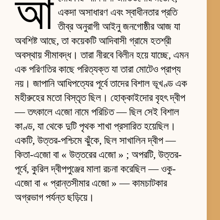
আ
একদা অসাধারণ এবং স্বাধীনতার প্রতি
তীব্র অনুরাগী আইনু জনগোষ্ঠীর আজ যা
অবশিষ্ট আছে, তা কয়েকটি আদিবাসী গ্রামে হতশ্রী
অবস্থায় সীমাবদ্ধ। তারা নীরবে বিলীন হয়ে যাচ্ছে, এমন
এক পরিণতির কাছে পরিত্যক্ত যা তারা মোটেও প্রাপ্য
নয়। জাপানি আধিপত্যের পূর্বে তাদের বিশাল ভূখণ্ড এক
মহীরুহের মতো বিস্তৃত ছিল। হোক্কাইদোর বৃহৎ দ্বীপ
— তৎকালে এজো নামে পরিচিত — ছিল সেই বিশাল
কাণ্ড, যা থেকে দুটি পৃথক শাখা প্রসারিত হয়েছিল।
একটি, উত্তর-পশ্চিমে ঝুঁকে, ছিল সাখালিন দ্বীপ —
কিতা-এজো বা « উত্তরের এজো » ; অপরটি, উত্তর-
পূর্বে, কুরিল দ্বীপপুঞ্জের মালা রচনা করেছিল — ওকু-
এজো বা « প্রান্তসীমার এজো » — কামচাটকার
অগ্রভাগ পর্যন্ত ছড়িয়ে।