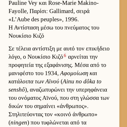
Pauline Vey και Rose-Marie Makino-
Fayolle, Παρίσι: Gallimard, σειρά
«L’Aube des peuples», 1996.
Η Αντίσταση μέσω του πνεύματος του
Νουκίσιο Κιζό
Σε τέλεια αντίστιξη με αυτό τον επικήδειο
6
λόγο, ο Νου­κίσιο Κιζό
αρ­νεί­ται την
προφητεία της εξαφάνισης. Μέσα από το
μανιφέστο του 1934,
Αφομοί­ωση και
κατάλοιπα των Αϊνού
(
Ainu no dôka to
senshô
), αναζωπυρώνει την υπερηφάνεια
του ονόματος Αϊνού, που στη γλώσσα των
δικών του σημαί­νει «άν­θρωπος».
Στηλιτεύ­οντας τον «κοινό άν­θρωπο»
(
ningen
) που τυφλώνεται από τα