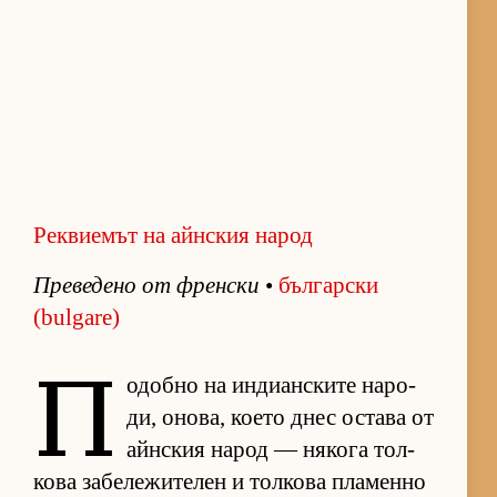
Реквиемът на айнския народ
Пре­ве­дено от френ­ски
•
бъл­гар­ски
(bulgare)
П
о­добно на ин­ди­ан­с­ките на­ро­
ди, оно­ва, ко­ето днес ос­тава от
айн­с­кия на­род — ня­кога тол­
кова за­бе­ле­жи­те­лен и тол­кова пла­менно