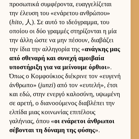
προσωπικά συμ­φέροντα, ευαγ­γελίζεται
την έλευση του «ενάρετου αν­θρώπου»
(
hito
, 人). Σε αυτό το ιδεόγραμ­μα, του
οποίου οι δύο γραμ­μές στηρίζονται η μία
την άλλη ώστε να μην πέσουν, δια­βάζει
την ίδια την αλ­ληγορία της «
ανάγκης μας
από σθεναρή και συνεχή αμοι­βαία
υποστήριξη για να μεί­νουμε όρ­θιοι
».
Όπως ο Κομ­φού­κιος διέκρινε τον «ευ­γενή
άν­θρωπο» (
junzi
) από τον «ευ­τελή», έτσι
και εδώ, στην ενεργό καλοσύνη, υψωμένη
σε αρετή, ο δια­νοού­μενος δια­βλέπει την
ελ­πίδα μιας κοι­νωνίας επιτέλους
γαλήνιας, όπου «
οι ενάρετοι άν­θρωποι
σέβονται τη δύναμη της φύσης
».