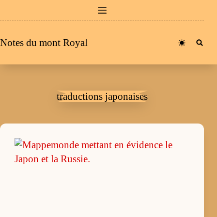
Passer
au
contenu
Notes du mont Royal
traductions japonaises