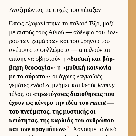
Αναζητώντας τις ψυχές που πέταξαν
Όπως εξαφανίστηκε το παλαιό Έζο, μαζί
με αυ­τούς τους Αϊνού — αδέλ­φια του βοε­
ρού των χει­μάρ­ρων και του θρήνου του
ανέμου στα φυλ­λώματα — απει­λού­νται
επίσης να σβηστούν η «
δασική και βάρ­
βαρη θεοφαγία
»· η «
μυθική κοι­νωνία
με το αόρατο
»· οι άγριες λαγκαδιές
γεμάτες έν­δοξες μνήμες και θεούς
kamuy
·
τέλος, οι «
πρωτόγονες διαι­σθήσεις που
έχουν ως κέντρο την ιδέα του
ramat
—
του πνεύ­ματος, της μυστικής οι­
κειότητας, της καρ­διάς του αν­θρώπου
7
και των πραγ­μάτων
»
. Χάνουμε το δικό