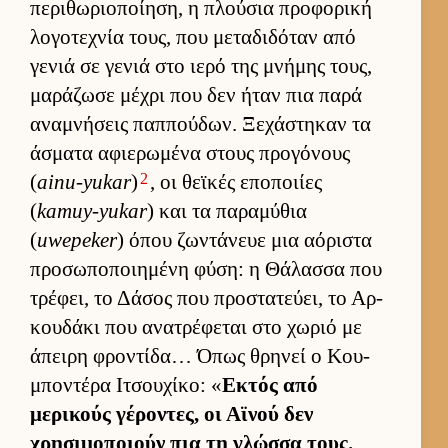
περιθωριο­ποί­ηση, η πλού­σια προφορική
λογοτεχνία τους, που μεταδιδόταν από
γενιά σε γενιά στο ιερό της μνήμης τους,
μαράζωσε μέχρι που δεν ήταν πια παρά
αναμνήσεις παπ­πού­δων. Ξεχάστηκαν τα
άσματα αφιε­ρωμένα στους προγόνους
2
(
ainu-yukar
)
, οι θεϊκές εποποι­ίες
(
kamuy-yukar
) και τα παραμύθια
(
uwepeker
) όπου ζωντάνευε μια αόριστα
προσωποποι­ημένη φύση: η Θάλασσα που
τρέφει, το Δάσος που προστατεύ­ει, το Αρ­
κου­δάκι που ανατρέφεται στο χωριό με
άπειρη φροντίδα… Όπως θρηνεί ο Κου­
μποντέρα Ιτσου­χίκο: «
Εκτός από
μερικούς γέροντες, οι Αϊνού δεν
χρησιμοποιούν πια τη γλώσσα τους.