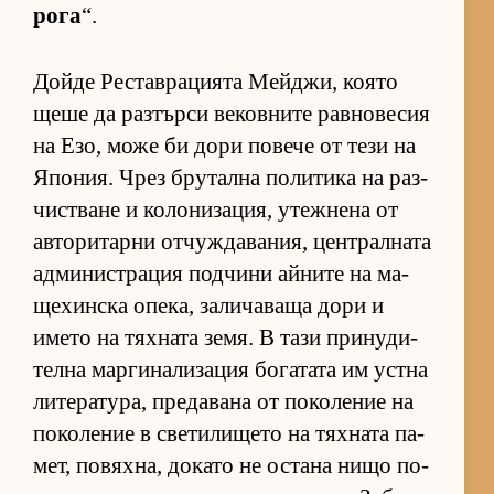
рога
“.
Дойде Рес­тав­ра­ци­ята Мей­джи, ко­ято
щеше да раз­търси ве­ков­ните рав­но­ве­сия
на Езо, може би дори по­вече от тези на
Япо­ния. Чрез бру­тална по­ли­тика на раз­
чис­т­ване и ко­ло­ни­за­ция, утеж­нена от
ав­то­ри­тарни от­чуж­да­ва­ния, цен­т­рал­ната
ад­ми­нис­т­ра­ция под­чини ай­ните на ма­
ще­хин­ска опе­ка, за­ли­ча­ваща дори и
името на тях­ната зе­мя. В тази при­ну­ди­
телна мар­ги­на­ли­за­ция бо­га­тата им ус­тна
ли­те­ра­ту­ра, пре­да­вана от по­ко­ле­ние на
по­ко­ле­ние в све­ти­ли­щето на тях­ната па­
мет, по­вях­на, до­като не ос­тана нищо по­