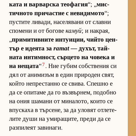
ката и вар­вар­ска те­о­фа­гия
“; „
мис­
тич­ното при­час­тие с не­ви­ди­мото
“;
пус­тите ли­ва­ди, на­се­ля­вани от славни
спо­мени и от бо­гове
камуй
; и нак­рая,
„
при­ми­тив­ните ин­ту­и­ции, чийто цен­
тър е иде­ята за
ramat
— ду­хът, тай­
ната ин­тим­ност, сър­цето на чо­века и
7
на не­щата
“
. Ние гу­бим соб­с­т­ве­ния си
дял от ани­ми­зъм в един при­ро­ден свят,
който неп­рес­танно се сви­ва. Спешно е
да се опи­таме да го въз­вър­нем, по­добно
на ония ша­мани от ми­на­ло­то, ко­ито се
впус­каха в тър­се­не, за да уло­вят от­ле­те­
лите души на уми­ра­щи­те, преди да се
раз­пи­леят за­ви­на­ги.