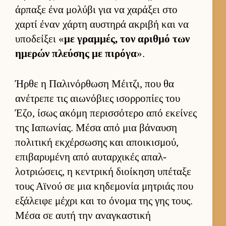
άρ­παξε ένα μολύβι για να χαράξει στο
χαρτί έναν χάρτη αυ­στηρά ακριβή και να
υποδεί­ξει «
με γραμ­μές, τον αριθμό των
ημερών πλεύ­σης με πιρόγα
».
Ήρθε η Παλινόρ­θωση Μέιτζι, που θα
ανέτρεπε τις αιω­νόβιες ισορ­ροπίες του
Έζο, ίσως ακόμη περισ­σότερο από εκεί­νες
της Ια­πωνίας. Μέσα από μια βάναυση
πολιτική εκ­χέρ­σωσης και αποι­κισμού,
επιβαρυμένη από αυ­ταρ­χικές απαλ­
λοτριώσεις, η κεντρική διοί­κηση υπέταξε
τους Αϊνού σε μια κηδεμονία μητριάς που
εξάλειφε μέχρι και το όνομα της γης τους.
Μέσα σε αυτή την αναγκαστική