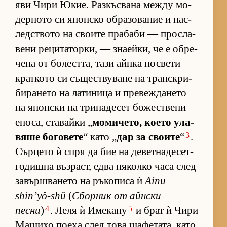
яви Чири Юкие. Раз­къс­вана между мо­
дер­ното си япон­ско об­ра­зо­ва­ние и нас­
лед­с­твото на сво­ите пра­баби — прос­ла­
вени ре­ци­та­тор­ки, — зна­ей­ки, че е об­ре­
чена от бо­лест­та, тази айнка пос­вети
крат­кото си съ­щес­т­ву­ване на тран­с­к­ри­
би­ра­нето на ла­ти­ница и пре­веж­да­нето
на япон­ски на три­на­де­сет бо­жес­т­вени
епо­са, ста­вайки „
мо­ми­че­то, ко­ето ула­
3
вяше бо­го­вете
“ като „
дар за сво­ите
“
.
Сър­цето ѝ спря да бие на де­вет­на­де­сет­
го­дишна въз­раст, едва ня­колко часа след
за­вър­ш­ва­нето на ръ­ко­писа ѝ
Ainu
shin’yô-shû
(
Сбор­ник от айн­ски
4
5
песни
)
. Леля ѝ Име­кану
и брат ѝ Чири
Ма­шихо по­еха след това ща­фе­та­та, като