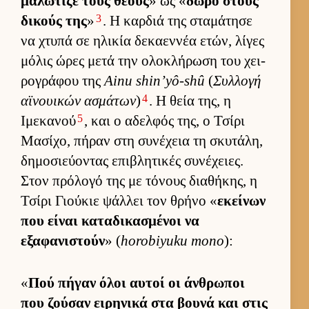
μαλώτιζε τους θεούς
» ως «
δώρο στους
3
δικούς της
»
. Η καρ­διά της σταμάτησε
να χτυπά σε ηλικία δεκαεν­νέα ετών, λίγες
μόλις ώρες μετά την ολοκλήρωση του χει­
ρογράφου της
Ainu shin’yô-shû
(
Συλ­λογή
4
αϊνουι­κών ασμάτων
)
. Η θεία της, η
5
Ιμεκανού
, και ο αδελ­φός της, ο Τσίρι
Μασίχο, πήραν στη συνέχεια τη σκυτάλη,
δημοσιεύ­οντας επιβλητικές συνέχειες.
Στον πρόλογό της με τόνους δια­θήκης, η
Τσίρι Γιού­κιε ψάλ­λει τον θρήνο «
εκεί­νων
που εί­ναι καταδικασμένοι να
εξαφανιστούν
» (
horobiyuku mono
):
«
Πού πήγαν όλοι αυ­τοί οι άν­θρωποι
που ζού­σαν ει­ρηνικά στα βουνά και στις