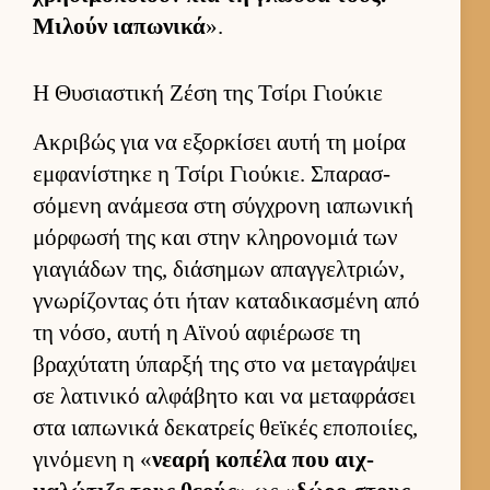
Μιλούν ια­πωνικά
».
Η Θυσιαστική Ζέση της Τσίρι Γιούκιε
Ακριβώς για να εξορ­κίσει αυτή τη μοίρα
εμ­φανίστηκε η Τσίρι Γιού­κιε. Σπαρασ­
σόμενη ανάμεσα στη σύγ­χρονη ια­πωνική
μόρ­φωσή της και στην κληρονομιά των
για­γιάδων της, διάσημων απαγ­γελ­τριών,
γνωρίζοντας ότι ήταν καταδικασμένη από
τη νόσο, αυτή η Αϊνού αφιέρωσε τη
βραχύτατη ύπαρξή της στο να μεταγράψει
σε λατινικό αλ­φάβητο και να μεταφράσει
στα ια­πωνικά δεκατρείς θεϊκές εποποι­ίες,
γινόμενη η «
νεαρή κοπέλα που αιχ­