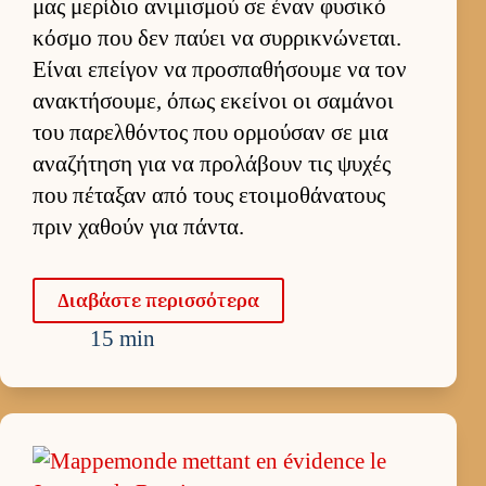
μας μερίδιο ανιμισμού σε έναν φυσικό
κόσμο που δεν παύει να συρ­ρικνώνεται.
Εί­ναι επεί­γον να προσπαθήσουμε να τον
ανακτήσου­με, όπως εκεί­νοι οι σαμάνοι
του παρελ­θόντος που ορ­μού­σαν σε μια
αναζήτηση για να προλάβουν τις ψυχές
που πέταξαν από τους ετοι­μοθάνατους
πριν χαθούν για πάντα.
Δια­βάστε περισ­σότερα
15 min