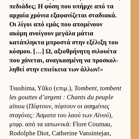
πεδιάδες; Η φύση που υπήρχε από τα
αρ­χαία χρόνια εξαφανίζεται σταδια­κά.
Οι λίγοι από εμάς που απομένουν
ακόμη ανοί­γουν μεγάλα μάτια
κατάπληκτα μπροστά στην εξέλιξη του
κόσμου. […] Ω, αξιο­θρήνητη σιλου­έτα
που χάνεται, αναγκασμένη να προσκολ­
ληθεί στην επιεί­κεια των άλ­λων!
»
Tsushima, Yûko (επιμ.),
Tombent, tombent
les gouttes d’argent : Chants du peuple
aïnou
(
Πέφτουν, πέφτουν οι ασημένιες
σταγόνες: Άσματα του λαού των Αϊνού
),
μτ­φρ. από τα ια­πωνικά: Flore Coumau,
Rodolphe Diot, Catherine Vansintejan,