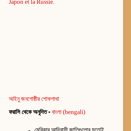
আইনু জনগোষ্ঠীর শোকগাথা
ফরাসি থেকে অনূদিত
•
বাংলা (bengali)
মেরিকার আদিবাসী জাতিগুলোর মতোই,