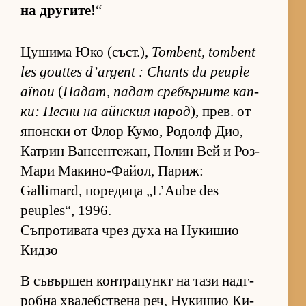
на дру­ги­те!
“
Цу­шима Юко (съст­.),
Tombent, tombent
les gouttes d’argent : Chants du peuple
aïnou
(
Па­дат, па­дат сре­бър­ните кап­
ки: Песни на айн­с­кия на­род
), прев. от
япон­ски от Флор Ку­мо, Ро­долф Дио,
Кат­рин Ван­сен­те­жан, По­лин Вей и Роз-
Мари Ма­ки­но-Фа­йол, Па­риж:
Gallimard, по­ре­дица „L’Aube des
peuples“, 1996.
Съпротивата чрез духа на Нукишио
Кидзо
В съ­вър­шен кон­т­ра­пункт на тази над­г­
робна хва­леб­с­т­вена реч, Ну­ки­шио Ки­