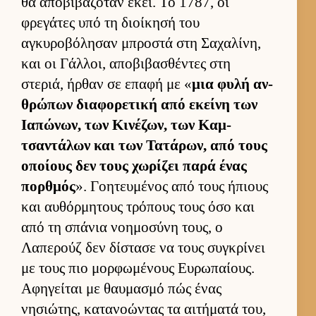
θα αποβιβαζόταν εκεί. Το 1787, οι
φρεγάτες υπό τη διοί­κησή του
αγκυροβόλησαν μπροστά στη Σαχαλίνη,
και οι Γάλ­λοι, αποβιβασθέντες στη
στεριά, ήρ­θαν σε επαφή με «
μια φυλή αν­
θρώπων δια­φορετική από εκείνη των
Ια­πώνων, των Κινέζων, των Καμ­
τσαντάλων και των Τατάρων, από τους
οποί­ους δεν τους χωρίζει παρά ένας
πορ­θμός
». Γοη­τευ­μένος από τους ήπιους
και αυ­θόρ­μητους τρόπους τους όσο και
από τη σπάνια νοη­μοσύνη τους, ο
Λαπερούζ δεν δίστασε να τους συγκρίνει
με τους πιο μορ­φωμένους Ευ­ρωπαί­ους.
Αφηγεί­ται με θαυ­μασμό πώς ένας
νησιώτης, κατανοώντας τα αι­τήματά του,