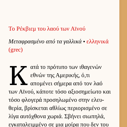
Το Ρέκβιεμ του λαού των Αϊνού
Μεταφρασμένο από τα γαλ­λικά
•
ελ­ληνικά
(grec)
Κ
ατά το πρότυπο των ιθαγενών
εθνών της Αμερικής, ό,τι
απομένει σήμερα από τον λαό
των Αϊνού, κάποτε τόσο αξιο­σημεί­ωτο και
τόσο φλογερά προσηλωμένο στην ελευ­
θερία, βρίσκεται αθλίως περιο­ρισμένο σε
λίγα αυ­τόχθονα χωριά. Σβήνει σιω­πηλά,
εγκαταλειμ­μένο σε μια μοίρα που δεν του