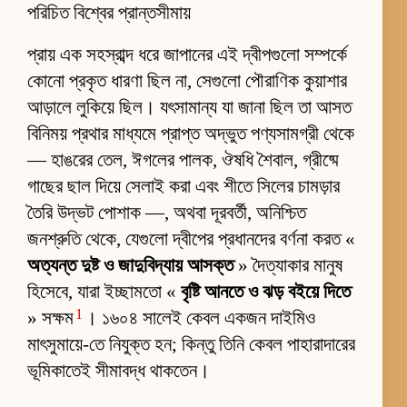
পরিচিত বিশ্বের প্রান্তসীমায়
প্রায় এক সহস্রাব্দ ধরে জাপানের এই দ্বীপগুলো সম্পর্কে
কোনো প্রকৃত ধারণা ছিল না, সেগুলো পৌরাণিক কুয়াশার
আড়ালে লুকিয়ে ছিল। যৎসামান্য যা জানা ছিল তা আসত
বিনিময় প্রথার মাধ্যমে প্রাপ্ত অদ্ভুত পণ্যসামগ্রী থেকে
— হাঙরের তেল, ঈগলের পালক, ঔষধি শৈবাল, গ্রীষ্মে
গাছের ছাল দিয়ে সেলাই করা এবং শীতে সিলের চামড়ার
তৈরি উদ্ভট পোশাক —, অথবা দূরবর্তী, অনিশ্চিত
জনশ্রুতি থেকে, যেগুলো দ্বীপের প্রধানদের বর্ণনা করত «
অত্যন্ত দুষ্ট ও জাদুবিদ্যায় আসক্ত
» দৈত্যাকার মানুষ
হিসেবে, যারা ইচ্ছামতো «
বৃষ্টি আনতে ও ঝড় বইয়ে দিতে
1
» সক্ষম
। ১৬০৪ সালেই কেবল একজন দাইমিও
মাৎসুমায়ে-তে নিযুক্ত হন; কিন্তু তিনি কেবল পাহারাদারের
ভূমিকাতেই সীমাবদ্ধ থাকতেন।