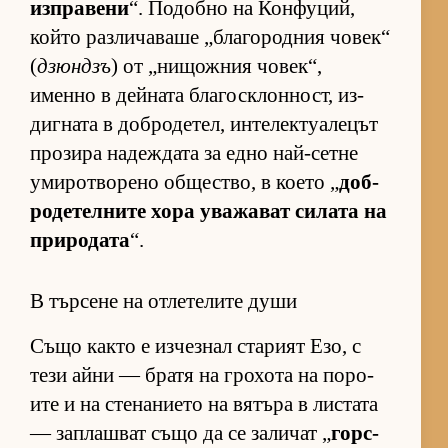
из­п­ра­вени
“. По­добно на Кон­фу­ций,
който раз­ли­ча­ваше „бла­го­род­ния чо­век“
(
дзюндзъ
) от „ни­щож­ния чо­век“,
именно в дей­ната бла­гос­к­лон­ност, из­
диг­ната в доб­ро­де­тел, ин­те­лек­ту­а­ле­цът
про­зира на­деж­дата за едно най-сетне
уми­рот­во­рено об­щес­т­во, в ко­ето „
доб­
ро­де­тел­ните хора ува­жа­ват си­лата на
при­ро­дата
“.
В търсене на отлетелите души
Също както е из­чез­нал ста­рият Езо, с
тези айни — братя на гро­хота на по­ро­
ите и на сте­на­ни­ето на вя­търа в лис­тата
— зап­лаш­ват също да се за­ли­чат „
гор­с­