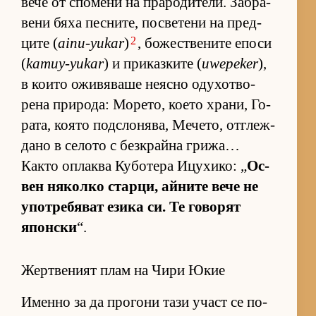
вече от спо­мени на пра­ро­ди­те­ли. Заб­ра­
вени бяха пес­ни­те, пос­ве­тени на пред­
2
ците (
ainu-yukar
)
, бо­жес­т­ве­ните епоси
(
kamuy-yukar
) и при­каз­ките (
uwepeker
),
в ко­ито ожи­вя­ваше не­ясно оду­хот­во­
рена при­ро­да: Мо­ре­то, ко­ето хра­ни, Го­
ра­та, ко­ято под­с­ло­ня­ва, Ме­че­то, от­г­леж­
дано в се­лото с без­к­райна гри­жа…
Както оп­лаква Ку­бо­тера Ицу­хи­ко: „
Ос­
вен ня­колко стар­ци, ай­ните вече не
упот­ре­бя­ват езика си. Те го­во­рят
япон­ски
“.
Жертвеният плам на Чири Юкие
Именно за да про­гони тази участ се по­