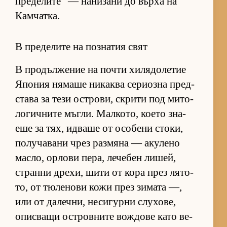
пре­де­ли­те“ — на­ни­зани до върха на
Кам­чат­ка.
В пределите на познатия свят
В про­дъл­же­ние на почти хи­ля­до­ле­тие
Япо­ния ня­маше ни­каква се­ри­озна пред­
с­тава за тези ос­т­ро­ви, скрити под ми­то­
ло­гич­ните мъг­ли. Мал­ко­то, ко­ето зна­
еше за тях, ид­ваше от осо­бени сто­ки,
по­лу­ча­вани чрез раз­мяна — аку­лено
мас­ло, ор­лови пе­ра, ле­че­бен ли­шей,
странни дре­хи, шити от кора през ля­то­
то, от тю­ле­нови кожи през зи­мата —,
или от да­леч­ни, не­си­гурни слу­хо­ве,
опис­ващи ос­т­ров­ните вож­дове като ве­