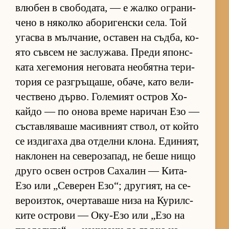
влю­бен в сво­бо­да­та, — е жалко ог­ра­ни­
чено в ня­колко або­ри­ген­ски се­ла. Той
угасва в мъл­ча­ние, ос­та­вен на съд­ба, ко­
ято съв­сем не зас­лу­жа­ва. Преди япон­с­
ката хе­ге­мо­ния не­го­вата не­о­бятна те­ри­
то­рия се раз­г­ръ­ща­ше, оба­че, като ве­ли­
чес­т­вено дър­во. Го­ле­мият ос­т­ров Хо­
кайдо — по онова време на­ри­чан Езо —
със­тав­ля­ваше ма­сив­ният ствол, от който
се из­ди­гаха два от­делни кло­на. Еди­ни­ят,
нак­ло­нен на се­ве­ро­за­пад, не беше нищо
друго ос­вен ос­т­ров Са­ха­лин — Ки­та-
Езо или „Се­ве­рен Езо“; дру­ги­ят, на се­
ве­ро­из­ток, очер­та­ваше низа на Ку­рил­с­
ките ос­т­рови — Оку-Езо или „Езо на