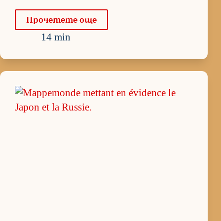
Про­че­тете още
14 min