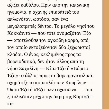
αξίζει καθόλου. Πριν από την ια­πωνική
ηγεμονία, η αχανής επικράτειά του
απλωνόταν, ωστόσο, σαν ένα
μεγαλοπρεπές δέντρο. Το μεγάλο νησί του
Χοκ­κάι­ντο — που τότε ονομαζόταν Έζο
— αποτελούσε τον ογκώδη κορ­μό, από
τον οποίο εκτοξεύ­ονταν δύο ξεχωριστοί
κλάδοι. Ο ένας, κεκλιμένος προς τα
βορειο­δυτικά, δεν ήταν άλ­λος από τη
νήσο Σαχαλίνη — Κίτα-Έζο ή «Βόρειο
Έζο»· ο άλ­λος, προς τα βορειο­ανατολικά,
σχημάτιζε το κομπολόι των Κου­ρίλων —
Όκου-Έζο ή «Έζο των εσχατιών» — που
ξετυλιγόταν μέχρι την άκρη της Καμ­τσάτ­
κα.