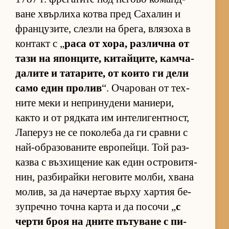
ване хвър­лиха котва пред Са­ха­лин и
фран­цу­зи­те, слезли на бре­га, вля­зоха в
кон­такт с „
раса от хо­ра, раз­лична от
тази на япон­ци­те, ки­тай­ци­те, кам­ча­
да­лите и та­та­ри­те, от ко­ито ги дели
само един про­лив
“. Оча­ро­ван от тех­
ните меки и неп­ри­ну­дени ма­ни­е­ри,
както и от ряд­ката им ин­те­ли­ген­т­ност,
Ла­пе­руз не се по­ко­леба да ги сравни с
най-об­ра­зо­ва­ните ев­ро­пей­ци. Той раз­
казва с въз­хи­ще­ние как един ос­т­ро­ви­тя­
нин, раз­би­райки не­го­вите мол­би, хвана
мо­лив, за да на­чер­тае върху хар­тия бе­
зуп­речно точна карта и да по­сочи „
с
черти броя на дните пъ­ту­ване с пи­