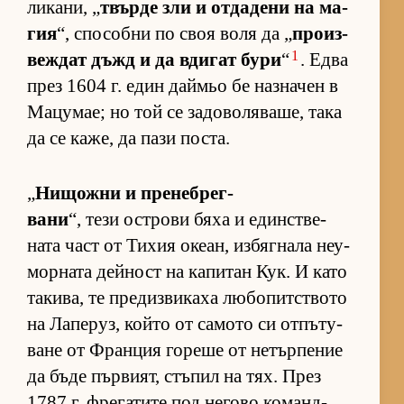
ли­ка­ни, „
твърде зли и от­да­дени на ма­
гия
“, спо­собни по своя воля да „
про­из­
1
веж­дат дъжд и да вди­гат бури
“
. Едва
през 1604 г. един дай­мьо бе наз­на­чен в
Ма­цу­мае; но той се за­до­во­ля­ва­ше, така
да се ка­же, да пази пос­та.
„
Ни­щожни и пре­неб­рег­
вани
“, тези ос­т­рови бяха и един­с­т­ве­
ната част от Ти­хия оке­ан, из­бяг­нала не­у­
мор­ната дей­ност на ка­пи­тан Кук. И като
та­ки­ва, те пре­диз­ви­каха лю­бо­пит­с­твото
на Ла­пе­руз, който от са­мото си от­пъ­ту­
ване от Фран­ция го­реше от не­тър­пе­ние
да бъде пър­ви­ят, стъ­пил на тях. През
1787 г. фре­га­тите под не­гово ко­ман­д­