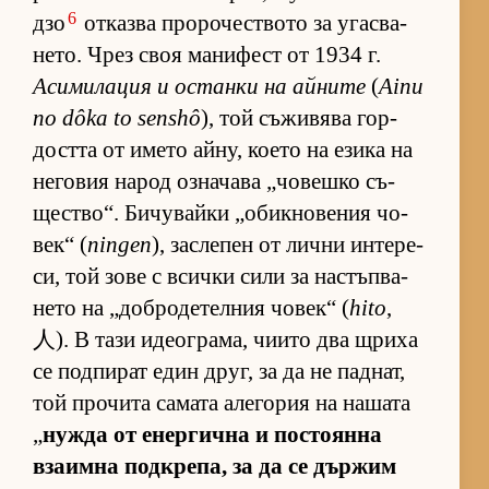
6
дзо
от­казва про­ро­чес­т­вото за угас­ва­
не­то. Чрез своя ма­ни­фест от 1934 г.
Аси­ми­ла­ция и ос­танки на ай­ните
(
Ainu
no dôka to senshô
), той съ­жи­вява гор­
достта от името ай­ну, ко­ето на езика на
не­го­вия на­род оз­на­чава „чо­вешко съ­
щес­т­во“. Би­чу­вайки „о­бик­но­ве­ния чо­
век“ (
ningen
), зас­ле­пен от лични ин­те­ре­
си, той зове с всички сили за нас­тъп­ва­
нето на „доб­ро­де­тел­ния чо­век“ (
hito
,
人). В тази иде­ог­ра­ма, чи­ито два щриха
се под­пи­рат един друг, за да не пад­нат,
той про­чита са­мата але­го­рия на на­шата
„
нужда от енер­гична и пос­то­янна
вза­имна под­к­ре­па, за да се дър­жим